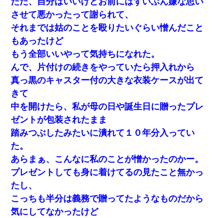
ただ、自分はいいけどお前にはずいぶん嫌な思い
させて悪かったって謝られて、
ミスした新人(
)に冗談で「行為させてくれたら許してあ
げる」って言ったら・・・
それまでは姑のことを殴りたいぐらい憎んだこと
もあったけど
兄の新しい嫁がやらかしすぎて辛い。当たり前のように実
もう全部いいやって気持ちになれた。
家や姪の幼稚園に来る
んで、片付けの続きをやっていたら押入れから
真っ黒のキャスター付の大きな衣装ケースが出て
元旦那から復縁要請。息子「最新型のiPhoneも買えない貧
乏は嫌だ、再婚して」私「なら父親と暮らせ」息子「やっ
きて
た＾＾」私（もう手遅れだったんだな…）
中を開けたら、私が母の日や誕生日に贈ったプレ
ゼントが包装されたまま
【衝撃】ある工場に配属すると、女の人がみんな退職して
しまう。会社「仕事がハードだし田舎で娯楽も少ないから
踏みつぶしたみたいに潰れて１０年分入ってい
キツイのか…」→ 実際は違った
た。
あらまぁ、こんなに私のことが憎かったのかー。
この母親は娘の黒歴史を掘り出さないと死ぬんか？ 死ぬ
んか？
プレゼントしても身に着けてるの見たこと無かっ
たし、
転職先が決まったので退職の意思を伝えたら。上司「無責
こっちも半分は義務で贈ってたようなものだから
任」「簡単には辞めさせない」私（どうせ辞めるし…）→
思いっきり反論をしてみた
気にしてなかったけど