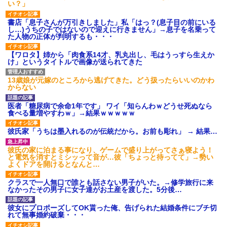
い？」
書店「息子さんが万引きしました」私「はっ？(息子目の前にいる
し…)うちの子ではないので迎えに行きません」→息子を名乗って
た人物の正体が判明するも・・・
【ワロタ】姉から「肉食系14才、乳丸出し、毛はうっすら生えか
け」というタイトルで画像が送られてきた
13歳娘が元嫁のところから逃げてきた。どう扱ったらいいのかわ
からない
医者「糖尿病で余命1年です」 ワイ「知らんわｗどうせ死ぬなら
食べる量増やすわｗ」→結果ｗｗｗｗｗ
彼氏家「うちは墨入れるのが伝統だから。お前も彫れ」 → 結果…
彼氏の家に泊まる事になり、ゲームで盛り上がってさぁ寝よう！
と電気を消すとミシッって音が…彼「ちょっと待ってて」→勢い
よくドアを開けるとなんと…
クラスで一人無口で誰とも話さない男子がいた。→修学旅行に来
なかったその男子に女子達がお土産を渡した。5分後…
彼女にプロポーズしてOK貰った俺、告げられた結婚条件にブチ切
れて無事婚約破棄・・・