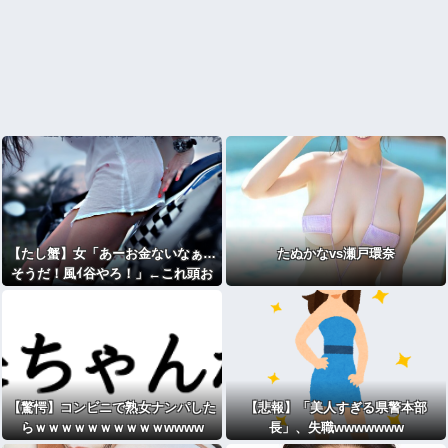
【たし蟹】女「あーお金ないなぁ…
たぬかなvs瀬戸環奈
そうだ！風ｲ谷やろ！」←これ頭お
かしいやろ
【驚愕】コンビニで熟女ナンパした
【悲報】「美人すぎる県警本部
らｗｗｗｗｗｗｗｗｗｗwwww
長」、失職wwwwwww