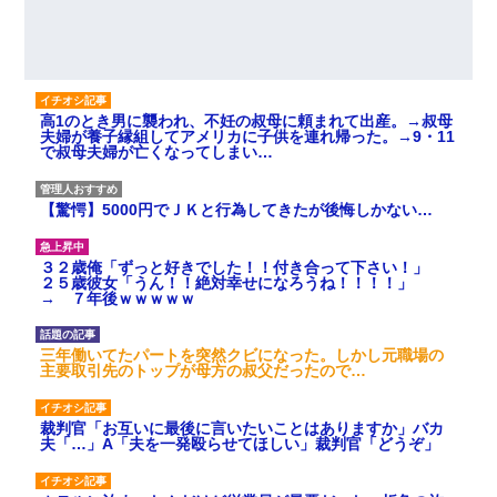
高1のとき男に襲われ、不妊の叔母に頼まれて出産。→叔母
夫婦が養子縁組してアメリカに子供を連れ帰った。→9・11
で叔母夫婦が亡くなってしまい…
【驚愕】5000円でＪＫと行為してきたが後悔しかない…
３２歳俺「ずっと好きでした！！付き合って下さい！」
２５歳彼女「うん！！絶対幸せになろうね！！！！」
→ ７年後ｗｗｗｗｗ
三年働いてたパートを突然クビになった。しかし元職場の
主要取引先のトップが母方の叔父だったので…
裁判官「お互いに最後に言いたいことはありますか」バカ
夫「…」A「夫を一発殴らせてほしい」裁判官「どうぞ」