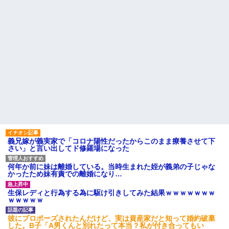
義兄嫁が義実家で「コロナ陽性だったからこのまま療養させて下
さい」と言い出してド修羅場になった
何年か前に妹は離婚している。当時生まれた姪が義弟の子じゃな
かったため妹有責での離婚になり…
生保レディと行為する為に駆け引きしてみた結果ｗｗｗｗｗｗｗ
ｗｗｗｗｗ
彼にプロポーズされたんだけど、実は資産家だと知って婚約破棄
した。B子「A男くんと別れたって本当？私が付き合ってもい