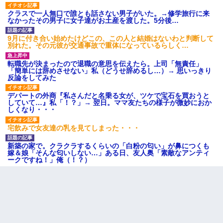
クラスで一人無口で誰とも話さない男子がいた。→修学旅行に来
なかったその男子に女子達がお土産を渡した。5分後…
9月に付き合い始めたけどこの、この人と結婚はないわと判断して
別れた。その元彼が交通事故で重体になっているらしく…
転職先が決まったので退職の意思を伝えたら。上司「無責任」
「簡単には辞めさせない」私（どうせ辞めるし…）→ 思いっきり
反論をしてみた
デパートの外商『私さんだと名乗る女が、ツケで宝石を買おうと
していて…』私「！？」→ 翌日。ママ友たちの様子が微妙におか
しくなり・・・
宅飲みで女友達の乳を見てしまった・・・
新築の家で。クラクラするくらいの「白粉の匂い」が鼻につくも
嫁＆娘「そんな匂いしない…」ある日、友人奥「素敵なアンティ
ークですね！」俺（！？）