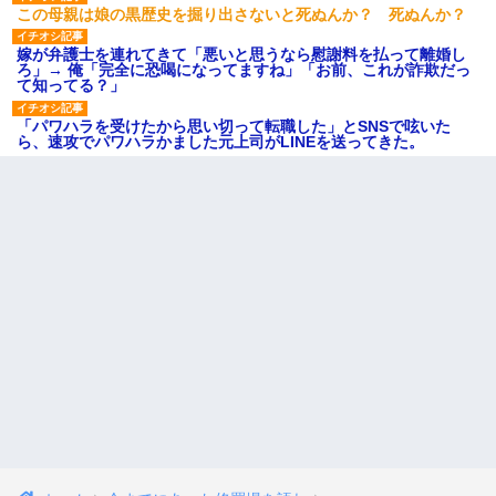
この母親は娘の黒歴史を掘り出さないと死ぬんか？ 死ぬんか？
嫁が弁護士を連れてきて「悪いと思うなら慰謝料を払って離婚し
ろ」→ 俺「完全に恐喝になってますね」「お前、これが詐欺だっ
て知ってる？」
「パワハラを受けたから思い切って転職した」とSNSで呟いた
ら、速攻でパワハラかました元上司がLINEを送ってきた。