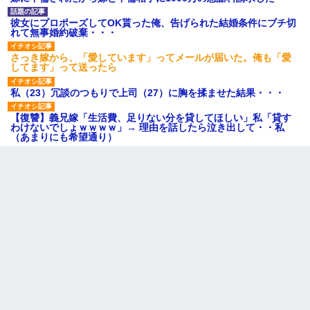
彼女にプロポーズしてOK貰った俺、告げられた結婚条件にブチ切
れて無事婚約破棄・・・
さっき嫁から、「愛しています」ってメールが届いた。俺も「愛
してます」って送ったら
私（23）冗談のつもりで上司（27）に胸を揉ませた結果・・・
【復讐】義兄嫁「生活費、足りない分を貸してほしい」私「貸す
わけないでしょｗｗｗｗ」→ 理由を話したら泣き出して・・私
（あまりにも希望通り）