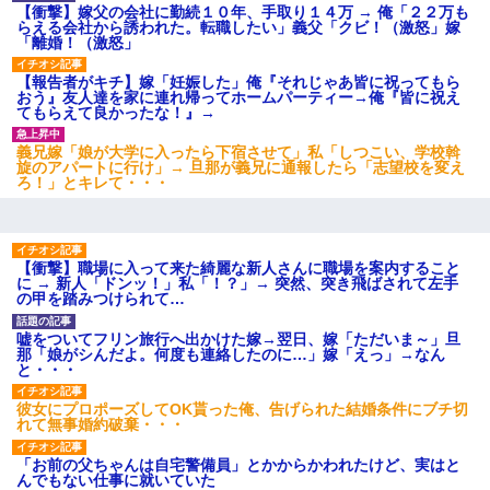
【衝撃】嫁父の会社に勤続１０年、手取り１４万 → 俺「２２万も
らえる会社から誘われた。転職したい」義父「クビ！（激怒」嫁
「離婚！（激怒」
【報告者がキチ】嫁「妊娠した」俺『それじゃあ皆に祝ってもら
おう』友人達を家に連れ帰ってホームパーティー→俺『皆に祝え
てもらえて良かったな！』→
義兄嫁「娘が大学に入ったら下宿させて」私「しつこい、学校斡
旋のアパートに行け」→ 旦那が義兄に通報したら「志望校を変え
ろ！」とキレて・・・
【衝撃】職場に入って来た綺麗な新人さんに職場を案内すること
に → 新人「ドンッ！」私「！？」→ 突然、突き飛ばされて左手
の甲を踏みつけられて…
嘘をついてフリン旅行へ出かけた嫁→翌日、嫁「ただいま～」旦
那「娘がシんだよ。何度も連絡したのに…」嫁「えっ」→なん
と・・・
彼女にプロポーズしてOK貰った俺、告げられた結婚条件にブチ切
れて無事婚約破棄・・・
「お前の父ちゃんは自宅警備員」とかからかわれたけど、実はと
んでもない仕事に就いていた