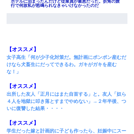
ホテルに泊まったんだけど従業員が最悪だった。折角の旅
行で何故私が怒鳴られなきゃいけなかったのだ
【ワロタ】姉から「肉食系14才、乳丸出し、毛はうっすら
生えかけ」というタイトルで画像が送られてきた
【クズ】昔、兄がお見合いして「ブスすぎｗｗｗ」と断っ
た女性が、兄の同級生と結婚。それを知った兄は荒れ狂
【オススメ】
い、｢嫁さん、俺のお古ですが気分はどう？」とメールを送
った→
女子高生「何が少子化対策だ。無計画にポンポン産むだ
けなら犬畜生にだってできるわ。ガキがガキを産む
近所のお寺に住み込みで手伝いしてる知的障害のオッサン
な！」
がいた。ある日、オッサンが火かき棒を持って顔を真っ赤
にしながら走り回っていて…
【オススメ】
妻「ずっと好きだった人と一緒になりたいから、わかれて
出所した友人「正月にはまた自首する」と。友人「奴ら
ください」→離婚後、娘と実家で生活してると…
４人を地獄に叩き落とすまでやめない」→２年半後、つ
いに復讐した結果・・・・
私（23）冗談のつもりで上司（27）に胸を揉ませた結
果・・・
【オススメ】
学生だった嫁と計画的に子ども作ったら、妊娠中にスー
日航機墜落事故の「ここからは日本語で大丈夫ですよ〜」