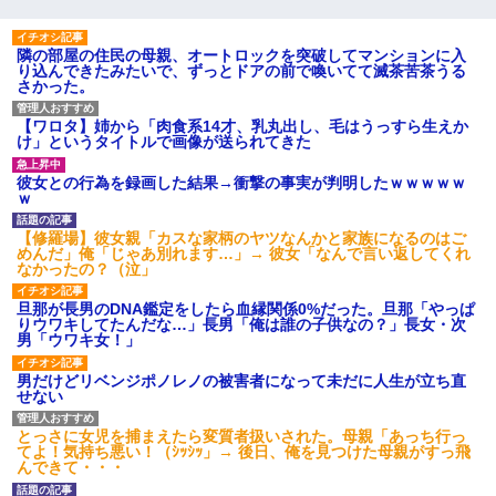
隣の部屋の住民の母親、オートロックを突破してマンションに入
り込んできたみたいで、ずっとドアの前で喚いてて滅茶苦茶うる
さかった。
【ワロタ】姉から「肉食系14才、乳丸出し、毛はうっすら生えか
け」というタイトルで画像が送られてきた
彼女との行為を録画した結果→衝撃の事実が判明したｗｗｗｗｗ
ｗ
【修羅場】彼女親「カスな家柄のヤツなんかと家族になるのはご
めんだ」俺「じゃあ別れます…」→ 彼女「なんで言い返してくれ
なかったの？（泣」
旦那が長男のDNA鑑定をしたら血縁関係0%だった。旦那「やっぱ
りウワキしてたんだな…」長男「俺は誰の子供なの？」長女・次
男「ウワキ女！」
男だけどリベンジポノレノの被害者になって未だに人生が立ち直
せない
とっさに女児を捕まえたら変質者扱いされた。母親「あっち行っ
てよ！気持ち悪い！（ｼｯｼｯ」→ 後日、俺を見つけた母親がすっ飛
んできて・・・