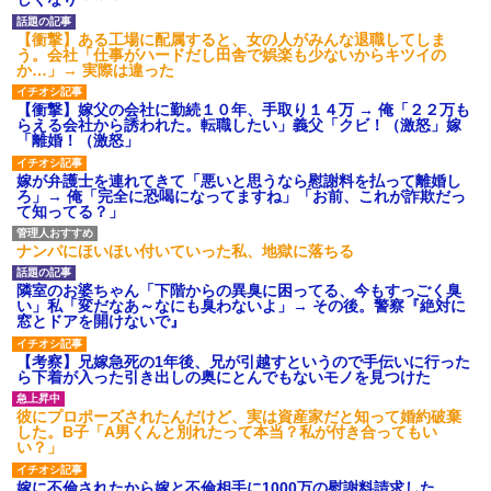
ション鳴らしてんだ！降りてこ
いよ！」と怒鳴りだし...
【衝撃】ある工場に配属すると、女の人がみんな退職してしま
【衝撃】報酬100万円超の治験
う。会社「仕事がハードだし田舎で娯楽も少ないからキツイの
募集がこちらｗｗｗｗｗ(※画像
か…」→ 実際は違った
あり)
【ネット騒然】惨殺されたタ
【衝撃】嫁父の会社に勤続１０年、手取り１４万 → 俺「２２万も
ワマン頂き女子のこの動画、す
らえる会社から誘われた。転職したい」義父「クビ！（激怒」嫁
げえええええｗｗｗｗｗｗｗｗ
「離婚！（激怒」
ｗｗｗ
【愕然】白のクラウン俺氏、
嫁が弁護士を連れてきて「悪いと思うなら慰謝料を払って離婚し
高速道路左車線を制限速度で走
ろ」→ 俺「完全に恐喝になってますね」「お前、これが詐欺だっ
った結果wwwwwwwwwwww
て知ってる？」
百年の恋12-899 食べた量を
張り合ってくる
ナンパにほいほい付いていった私、地獄に落ちる
【悲報】佐藤輝明・・・２軍
でも盛大にやらかす←あまり悲
しませないでくれ
隣室のお婆ちゃん「下階からの異臭に困ってる、今もすっごく臭
い」私「変だなあ～なにも臭わないよ」→ その後。警察『絶対に
窓とドアを開けないで』
【考察】兄嫁急死の1年後、兄が引越すというので手伝いに行った
ら下着が入った引き出しの奥にとんでもないモノを見つけた
彼にプロポーズされたんだけど、実は資産家だと知って婚約破棄
した。B子「A男くんと別れたって本当？私が付き合ってもい
い？」
嫁に不倫されたから嫁と不倫相手に1000万の慰謝料請求した