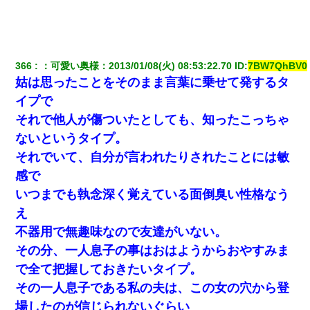
366
：
可愛い奥様
：
2013/01/08(火) 08:53:22.70
 ID:
7BW7QhBV0
姑は思ったことをそのまま言葉に乗せて発するタ
イプで
それで他人が傷ついたとしても、知ったこっちゃ
ないというタイプ。
それでいて、自分が言われたりされたことには敏
感で
いつまでも執念深く覚えている面倒臭い性格なう
え
不器用で無趣味なので友達がいない。
その分、一人息子の事はおはようからおやすみま
で全て把握しておきたいタイプ。
その一人息子である私の夫は、この女の穴から登
場したのが信じられないぐらい