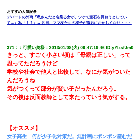
デパートの外商『私さんだと名乗る女が、ツケで宝石を買おうとしてい
て…』私「！？」→ 翌日。ママ友たちの様子が微妙におかしくなり・・・
371
：
可愛い奥様
：
2013/01/08(火) 09:47:19.46
 ID:
yYlzsfJm0
きっと、すごく小さい頃は「母親は正しい」って
思ってただろうけど
学校や社会で他人と比較して、なにか気がついた
んだろうね
気がつくって部分が賢い子だったんだろう。
その後は反面教師として来たっていう気がする。
【オススメ】
女子高生「何が少子化対策だ。無計画にポンポン産むだ