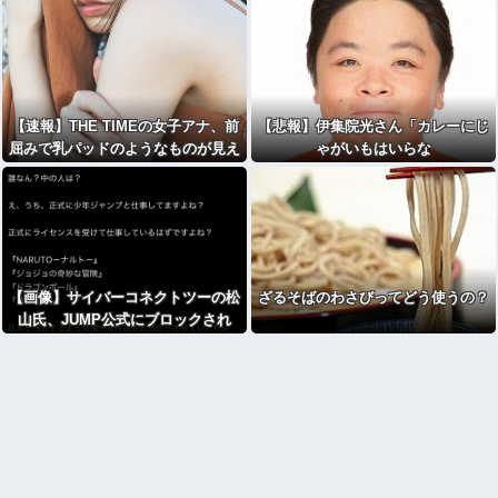
【速報】THE TIMEの女子アナ、前
【悲報】伊集院光さん「カレーにじ
屈みで乳パッドのようなものが見え
ゃがいもはいらな
てしまう
い」・・・・・・・・・
【画像】サイバーコネクトツーの松
ざるそばのわさびってどう使うの？
山氏、JUMP公式にブロックされ
る・・・