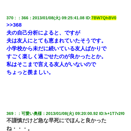
小学生の妹が20代の弟とチューしてるのに、見て見ぬふり
370
：
366
：
2013/01/08(火) 09:25:41.08
 ID:
7BW7QhBV0
の親を見てから実家を出た。それから15年、妹が弟の子を
妊娠したらしくもう堕胎できない月なんだと母から連絡が
>>368
きた…｜生活｜ワロタあんてな
夫の自己分析によると、ですが
夫は友人にとても恵まれていたそうです。
書店「息子さんが万引きしました」私「はっ？(息子目の前
にいるし…)うちの子ではないので迎えに行きません」→息
小学校から未だに続いている友人ばかりで
子を名乗ってた人物の正体が判明するも・・・
すごく楽しく過ごせたのが良かったとか。
私はそこまで言える友人がいないので
日曜日、会社の窓を見ると同僚の姿。俺（あれ？ディズニ
ーシーじゃ？）→俺電話「今何してんの？」同僚「シーで
ちょっと羨ましい。
並んでること！」俺「会社にいない？」→次の瞬間、すご
い鳥肌が立った
369
：
可愛い奥様
：
2013/01/08(火) 09:20:00.92
 ID:
h+1T7r2f0
不謹慎だけど急な早死にでほんと良かった
ね・・・。