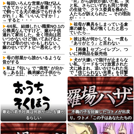
「H」から訴状が届いた私 → 夫
毎回いろんな営業が飛び込ん
と私、さらにいずれも同じ学校
できてカッとなった業者「うち
の生徒で、クラス委員を務めた
で飼ってる犬の散歩でも行きや
人たちが訴えられた → その理由
がれ！」私「いいんですか！」
が・・・
→ すると・・・
祖母が農具をしまっている倉
4/6私、結婚したい職業NO.1の
庫の鍵を、私が無くしたと思っ
公務員なんですけど、嫁が子供
ていたら…
連れて家出した。全く理由は思
いつかないけど強いてあげると
彼は私が何かしても、一度も
すれば母のせいかもしれない。
「ありがとう」と言わない
嫁のせいでアトピー悪化しそう
【画像】セブンイレブン、つ
→
いに神商品を販売他
母の部屋から誰かいるような
犬が大嫌いで脂汗が止まらな
音がする
い私。リードをつけ放置された
私は『匂い』で “病気” が分か
犬に絡まれ、追いかけられた先
る→ある日、義弟嫁の子供から
で『信じられない光景』を目撃
「ガンの匂い」がし始めたの
→必死で救急車を呼ぶも犬と取
で、夫経由で「ガンではない
り残されて・・・
か」と伝えたら怒って絶縁、そ
【悲報】一生夏か一生冬どっ
の結果・・・
ちがいい？
【画像】『20代にしか見えな
海外「なんだって？！」PSG
い30代女子』がこちらです←お
が鈴木彩艶の獲得へ増額オファ
前らから見てど
ーを準備していることに海外大
う？？？？？？？
騒ぎ！（海外の反応）
最近の若手社員は何故かコレを嫌が
不義の子を妊娠したコトメが出戻
寺田心、週6ジム通いで体重
友人とタクシーに乗った→運
るらしい
り。ウトメ「この子はあなたたちの
62kg→82kgに 110kgのベンチ
ちゃん「5070円ね」私「５千円
プレス持ち上げる姿披露
子として育てて」旦那「ありがと
のチケットあるわ。これと70円
ちいかわ作者さん、総額30億
ね」→友人「これタクシー代
う」私「勝手に決めないで！」→修
超の大豪邸を建てるｗｗｗｗｗ
ね」35円！？これはセコケチ！