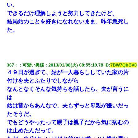
い、
新卒の女性社員に1年半ストーカーされていた。俺「マジで
怖い」上司「話をしてみる」→女性社員「実は10数年前
できるだけ理解しようと努力してきたけど、
に…」
結局姑のことを好きになれないまま、昨年急死し
た。
彼氏の家に泊まる事になり、ゲームで盛り上がってさぁ寝
よう！と電気を消すとミシッって音が…彼「ちょっと待っ
てて」→勢いよくドアを開けるとなんと…
隣の部屋の住民の母親、オートロックを突破してマンショ
ンに入り込んできたみたいで、ずっとドアの前で喚いてて
滅茶苦茶うるさかった。
367
：
可愛い奥様
：
2013/01/08(火) 08:55:19.78
 ID:
7BW7QhBV0
４９日が過ぎて、姑が一人暮らししていた家の片
【驚愕】私「今まで育てた分のお金返してね(冗談)」息子
付けを夫とふたりでしながら
「はい、3000万円」→数年後。私「妹が病気になったから
援助して欲しい」→
なんとなくそんな気持ちを話したら、夫が言うに
は
男だけどリベンジポノレノの被害者になって未だに人生が
姑は昔からあんなで、夫もずっと母親が嫌いだっ
立ち直せない
たそうだ。
でもどうやったって親子は親子だから気に病むの
我が家のガレージに見知らぬ車。俺「もしもし、玄関にも
シャッターリモコンあるだろ？DOWNのボタン押してｗ」
は止めたんだって。
→ 待つこと１時間弱・・・