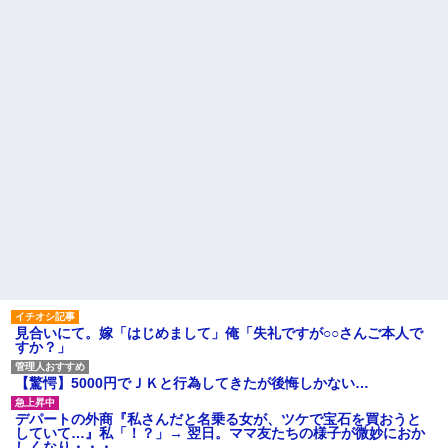
旦那（４０半ば）の夜の要求
告された友達A。「会いに来てほ
に応えるのがしんどくなってき
しい」と言うので彼女の好きな
て、そっちだけダメになってく
もの沢山もっていったんだけ
れたらと思ってジャンクフード
ど、なんとBが手渡した物は…
や甘菓子を食わせ続けた。→１
【悲報】 ヒコロヒー コンビニ
年半で予想外の結果に・・・
で割引おにぎりは〝絶対買わな
【悲報】俺の行為人生があと5
い〟理由で炎上ｗｗｗ
年wwwwその理由がこれ
マックの招待券を使おうとし
病院の待合室で子供がドタバ
たら店員に番号を聞かれた。激
タ走ってギャーギャー騒いでて
怒した僕は「どうしてくれんね
も親はスマホポチポチか談笑で
ん！！！無料券よこせ
放置
や！！！！」と怒鳴って…
PTA会長「PTA参加拒否した親
ハードオフに売っていた4万
へ最終警告。こうなってもい
4000円のフィギュアがヤバすぎ
い？」
るｗｗｗｗｗｗ「こんな高い
の？ｗｗ」「逆に超安い」
隣に住んでる義弟嫁が私に張
り合いたがる。「海外どこ行っ
私「ちょっと、人の家の金庫
た？」と聞いては私が行ってな
触らないでよ！」キチママ『そ
いところへ行き「幼稚園どこに
こに金庫があったから、開けて
入れる？習い事は？」と根掘り
みようとしただけ☆』義兄「泥
葉掘り
は出てけ！二度と来るな！」結
見合いにて。嫁「はじめまして」俺「失礼ですが○○さんご本人で
果・・・
主な税金の成り立ちを調べて
すか？」
みたよ
私「初めて飲む味だけどなん
のお茶？」彼「ちっ！」私「」
【驚愕】5000円でＪＫと行為してきたが後悔しかない…
【GIF】JSのカンチョーワロ
タ
デパートの外商『私さんだと名乗る女が、ツケで宝石を買おうと
後続車にクラクションを鳴ら
していて…』私「！？」→ 翌日。ママ友たちの様子が微妙におか
され彼氏が逆切れ。「何クラク
しくなり・・・