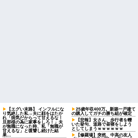
【エグい末路】 インフルにな
25歳年収400万。新築一戸建て
り気絶した私→夫に顔をはたか
の購入してガチの勝ち組が確定
れ「病気だからって甘えるな！
【悲報】女さん、歩行者を轢
旦那様の為に家事をしろ！」夫
いた挙句、道路で昼寝をしよう
が無職になった時、私「無職が
としてしまうｗｗｗｗｗｗ
甘えるな」と復讐し続けた結
果…
【修羅場】突然、中高の友人