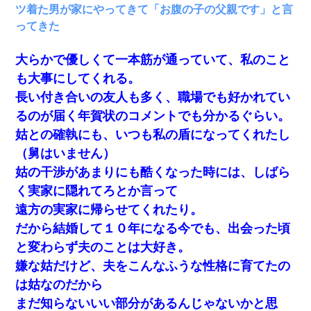
の絶望感がヤバイ・・・
ツ着た男が家にやってきて「お腹の子の父親です」と言
ってきた
同じマンションに住んでる女性が鍵をわかりやすいところ
に隠している事に気づいた俺「忍びこんでみよう！」→ 結
大らかで優しくて一本筋が通っていて、私のこと
果
も大事にしてくれる。
【悲報】嫁がワイのこと嫌いっぽいから単身赴任した結果
長い付き合いの友人も多く、職場でも好かれてい
るのが届く年賀状のコメントでも分かるぐらい。
友人「酒の勢いで女先輩をホテルに連れ込んだｗｗｗｗ
姑との確執にも、いつも私の盾になってくれたし
ｗ」俺「…」
（舅はいません）
姑の干渉があまりにも酷くなった時には、しばら
【衝撃】女友達から行為中に告白されてOKした結果
く実家に隠れてろとか言って
遠方の実家に帰らせてくれたり。
私「まとめ買いして冷凍ストックしてる」Ａ「ずるい！ク
レクレ！」私「なんでよ」Ａ「ケーチ！バーカ！」→ 後
だから結婚して１０年になる今でも、出会った頃
日、Ａ旦那が凸してきた
と変わらず夫のことは大好き。
嫌な姑だけど、夫をこんなふうな性格に育てたの
私は家が貧しくて、手に職をつけようと看護師になった。
だけど卒業を控えた年の1月末、車にひかれて看護師になれ
は姑なのだから
なくなった。
まだ知らないいい部分があるんじゃないかと思