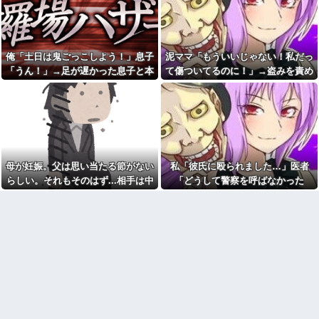
羅場になり…
ｗｗｗｗｗｗｗｗｗｗｗｗｗｗ
FO案件！！→スレ民の反応
は？？
【仰天】X、メンエス嬢とラウ
ンジ嬢が熾烈な女の争いを繰り
中学時代に俺だけを執拗にい
広げ対戦型になってしまうw w
じめてきた秀才のA！推薦入試の
w w w w w w
朝、奴の習性を利用して道端の
俺「土日は鬼ごっこしよう！」息子
泥ママ「もういいじゃない！私だっ
ガラス破片を踏ませて自転車を
【速報】THE TIMEの女子ア
「うん！」→足が遅かった息子と本
て傷ついてるのに！」→盗みを責め
パンクさせたｗｗｗざまぁｗｗ
ナ、前屈みで乳パッドのような
ｗｗｗｗ
気で遊び続けた10年後…
られた泥ママがまさかの被害者アピ
ものが見えてしまう
帰省した私（29歳事務職）
ール。その言い分に周囲から笑いが
友人「冗談じゃん」彼女「や
「ハンバーグ食べたい」→オカ
めてよ…」→居酒屋での悪ノリ
漏れてしまい…
ン「ハンバーグに唐揚げサラダ
が原因で、なぜか俺まで責めら
と手作りコーンスープ添えた
れることになり…
で！」なぜ実家の母親は子供が
夫に「自炊を覚えて！一緒に
30歳になっても「高校生運動部
料理しよう」と言ったら、レス
レベルのガッツリ飯」を作って
母が妊娠。父は思い当たる節がない
私「彼氏に殴られました…」医者
トランの予約をされた。自炊計
しまうのか？
画は完全に狂って…
らしい。それもそのはず...相手は中
「どうして警察を呼ばなかった
『ちょーだい』の一言を言え
冷凍庫パンパン問題がずっと
ば「許可を取った」「すでに私
1の...
の？」→医師の厳しい一言で考え方
付きまとっている。ふるさと納
の物」と思ってる奴がいる。い
が変わり…
税も頼みたいけれど入れる場所
くら断っても説教しても分から
がない
ない。挙句にとある本の一部を
見せてきて「争いのない民族は
義母「もっと気楽にしていい
ね
のよ」俺「ありがとうございま
す…」→アットホームすぎる嫁
幼稚な義弟夫婦が大嫌い。低
実家になじめず…
学歴だしパラサイトだし夫婦揃
って太ってるし。義母にベタベ
結婚1年目にして家庭が冷え切
タ甘えて「ジュース飲みた～
ってる。俺は嫁に無視され続け
い」何かあるとすぐ「親に言い
てる
つけてやる！」
もう先が長くないと20代で宣