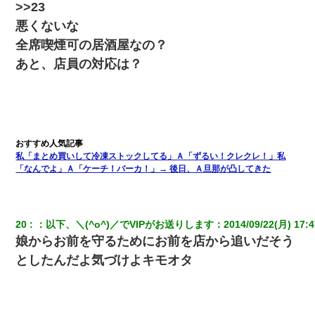
>>23
悪くないな
全席喫煙可の居酒屋なの？
あと、店員の対応は？
私「まとめ買いして冷凍ストックしてる」Ａ「ずるい！クレクレ！」私
「なんでよ」Ａ「ケーチ！バーカ！」→ 後日、Ａ旦那が凸してきた
20
：
以下、＼(^o^)／でVIPがお送りします
：
2014/09/22(月) 17:4
娘からお前を守るためにお前を店から追いだそう
としたんだよ気づけよキモオタ