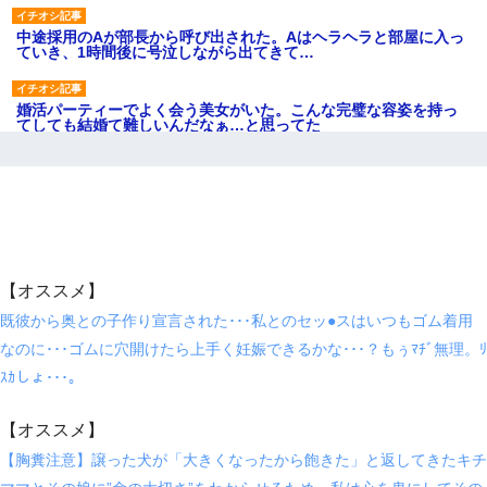
中途採用のAが部長から呼び出された。Aはヘラヘラと部屋に入っ
ていき、1時間後に号泣しながら出てきて…
婚活パーティーでよく会う美女がいた。こんな完璧な容姿を持っ
てしても結婚て難しいんだなぁ…と思ってた
体中に赤い蕁麻疹みたいなのができて、皮膚科にいったら「ジベ
ル薔薇色ひこう疹」という症状だと言われた
昨日37歳のおばさんと行為したんだけどめちゃくちゃだった
【オススメ】
10年ほど前、息子がまだ年中だった時に離婚したんだけど、一昨
既彼から奥との子作り宣言された･･･私とのセッ●スはいつもゴム着用
年の暮れに突然息子が職場を訪ねてきた。
なのに･･･ゴムに穴開けたら上手く妊娠できるかな･･･？もぅﾏﾁﾞ無理。ﾘ
ｽｶしょ･･･。
彼女(37)の情欲がえげつない件ｗｗｗｗｗｗｗ
【オススメ】
【衝撃】職場に入って来た綺麗な新人さんに職場を案内すること
に → 新人「ドンッ！」私「！？」→ 突然、突き飛ばされて左手
【胸糞注意】譲った犬が「大きくなったから飽きた」と返してきたキチ
の甲を踏みつけられて…