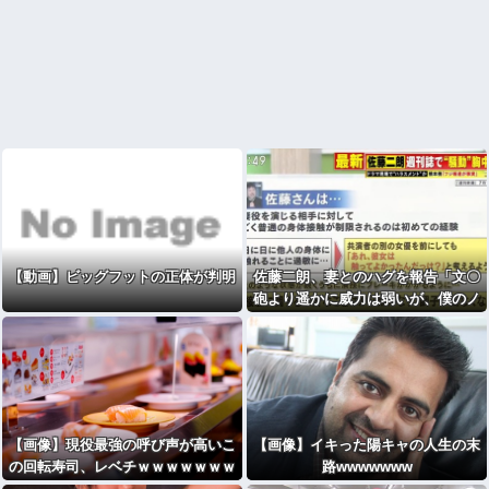
【動画】ビッグフットの正体が判明
佐藤二朗、妻とのハグを報告「文〇
砲より遥かに威力は弱いが、僕のノ
ロケ砲をお見舞いする」
【画像】現役最強の呼び声が高いこ
【画像】イキった陽キャの人生の末
の回転寿司、レベチｗｗｗｗｗｗｗ
路wwwwwww
ｗｗｗ