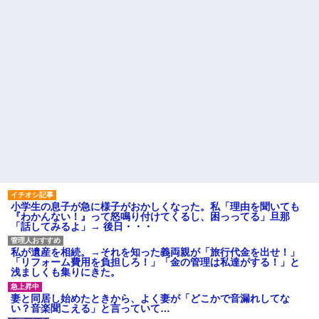
小学生の息子が急に様子がおかしくなった。私「理由を聞いても
『わかんない！』って怒鳴り付けてくるし、困っってる」旦那
「話してみるよ」→ 後日・・・
私が遺産を相続。→それを知った義両親が「旅行代金を出せ！」
「リフォーム費用を負担しろ！」「金の管理は私達がする！」と
浅ましくも集りにきた。
妻と同居し始めたときから、よく妻が「どこかで音漏れしてな
い？音楽聞こえる」と言っていて…