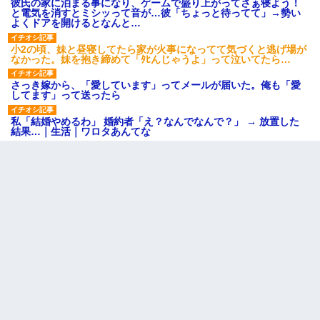
彼氏の家に泊まる事になり、ゲームで盛り上がってさぁ寝よう！
と電気を消すとミシッって音が…彼「ちょっと待ってて」→勢い
よくドアを開けるとなんと…
小2の頃、妹と昼寝してたら家が火事になってて気づくと逃げ場が
なかった。妹を抱き締めて「ﾀﾋんじゃうよ」って泣いてたら…
さっき嫁から、「愛しています」ってメールが届いた。俺も「愛
してます」って送ったら
私「結婚やめるわ」 婚約者「え？なんでなんで？」 → 放置した
結果…｜生活｜ワロタあんてな