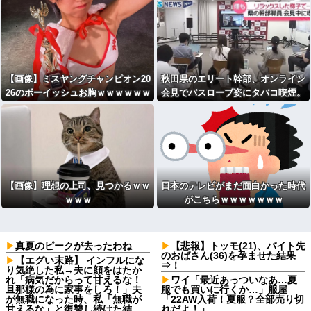
【画像】ミスヤングチャンピオン20
秋田県のエリート幹部、オンライン
26のボーイッシュお胸ｗｗｗｗｗｗ
会見でバスローブ姿にタバコ喫煙。
ｗｗｗｗｗｗｗｗｗｗｗｗｗｗ
ワイルドすぎると話題に
【画像】理想の上司、見つかるｗｗ
日本のテレビがまだ面白かった時代
ｗｗｗ
がこちらｗｗｗｗｗｗｗ
真夏のピークが去ったわね
【悲報】トッモ(21)、バイト先
のおばさん(36)を孕ませた結果
【エグい末路】 インフルにな
⇒！
り気絶した私→夫に顔をはたか
れ「病気だからって甘えるな！
ワイ「最近あっついなあ…夏
旦那様の為に家事をしろ！」夫
服でも買いに行くか…」服屋
が無職になった時、私「無職が
「22AW入荷！夏服？全部売り切
甘えるな」と復讐し続けた結
れだよ！」