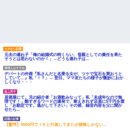
元夫の連れ子「俺の結婚式の時くらい、母親としての責任を果た
そうとは思わないのか！」→どうも連れ子は…
デパートの外商『私さんだと名乗る女が、ツケで宝石を買おうと
していて…』私「！？」→ 翌日。ママ友たちの様子が微妙におか
しくなり・・・
居酒屋にて。兄の紹介者「お酒飲みなって」私「未成年なので無
理です！」酷すぎるワードの連発で、耐えきれず店員に5千円を渡
し「お勘定です。逃がして下さい」その後、録音内容を父に聞か
せたら...
【驚愕】5000円でＪＫと行為してきたが後悔しかない…