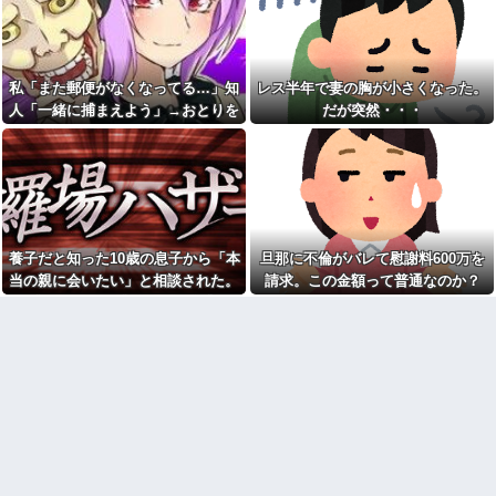
き続けた結果…
那が後からシャワー浴びるとか
私なら絶対許せないｗ」と謎の
お腹の中にいる子供が男だと
説教を食らったんだが……人の
判明したら嫁がキレ出した。嫁
家の洗濯カゴのぞくなよ
はどうしても女が欲しかったら
しく...
トイレを借りたママ友が洗濯
私「また郵便がなくなってる…」知
レス半年で妻の胸が小さくなった。
カゴの中身を勝手に物色！「旦
ドラッグストア勤務中。カー
那が後からシャワー浴びるとか
人「一緒に捕まえよう」→おとりを
だが突然・・・
ド払いの商品を現金で返金して
私なら絶対許せないｗ」と謎の
ほしいと言い張る女性客。断っ
仕掛けたら泥奥がまんまと引っかか
説教を食らったんだが……人の
ても引き下がらず、その後まさ
家の洗濯カゴのぞくなよ
り…
かの展開に…
トメが義弟嫁を嬉々として嫁
【驚愕】 社長「役立たずの中
いびり。諫めても、エネ義弟が
年社員解雇したら若手もみんな
「悪く取りすぎ！」と話を聞か
辞めてしまった…」
ない。私(さすが兄弟)→当時エネ
お前ら「日本も核武装汁！」
夫だった夫と嫁いびりトメのド
←１万発の核弾頭どこに
ラマ仕立ての動画を送った結果
養子だと知った10歳の息子から「本
旦那に不倫がバレて慰謝料600万を
【画像】恋する女さん、ネッ
初めての子供でてんてこ舞い
当の親に会いたい」と相談された。
請求。この金額って普通なのか？
ト民が驚愕する大変身を遂げて
の我が家にトメが月イチで泊ま
正直に答えたら夫婦関係が急変し
しまう←コレは凄過ぎるw w w
りに来る。知らぬ間に「トメの
w w w w w
部屋」までできてた。ママン大
て…
好き夫に抗議したら怒り狂うだ
【悲報】へずまりゅう（35）
ろうな…
ボランティアのため熊本に行く
も体調不良で病院に行く
私は生まれつき身体障害があ
る。母が反対を押し切って産ん
女芸人の吉住さん（36）メイ
だが、結局離婚。私と母は母方
クしたら普通に美人の部類だっ
の伯父家族が同居してる母実家
たと判明ｗｗｗｗｗｗｗｗｗ
に住む事に。4歳になったある
【悲報】乃木坂レベルでもグ
日、母が突然いなくなった…
ループ卒業したら三流タレント
僕ハイエース乗り、パチンコ
扱いになる模様・・・
屋の駐車場にいるけど隣に停め