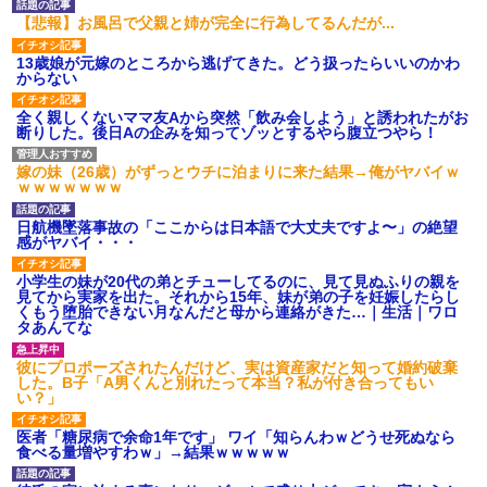
【悲報】お風呂で父親と姉が完全に行為してるんだが...
13歳娘が元嫁のところから逃げてきた。どう扱ったらいいのかわ
からない
全く親しくないママ友Aから突然「飲み会しよう」と誘われたがお
断りした。後日Aの企みを知ってゾッとするやら腹立つやら！
嫁の妹（26歳）がずっとウチに泊まりに来た結果→俺がヤバイｗ
ｗｗｗｗｗｗｗ
日航機墜落事故の「ここからは日本語で大丈夫ですよ〜」の絶望
感がヤバイ・・・
小学生の妹が20代の弟とチューしてるのに、見て見ぬふりの親を
見てから実家を出た。それから15年、妹が弟の子を妊娠したらし
くもう堕胎できない月なんだと母から連絡がきた…｜生活｜ワロ
タあんてな
彼にプロポーズされたんだけど、実は資産家だと知って婚約破棄
した。B子「A男くんと別れたって本当？私が付き合ってもい
い？」
医者「糖尿病で余命1年です」 ワイ「知らんわｗどうせ死ぬなら
食べる量増やすわｗ」→結果ｗｗｗｗｗ