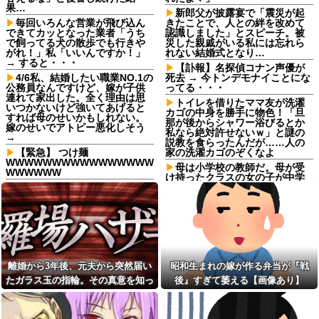
果…
新郎父が披露宴で「震災が起
毎回いろんな営業が飛び込ん
きたことで、人との絆を改めて
できてカッとなった業者「うち
認識しました」とスピーチ。被
で飼ってる犬の散歩でも行きや
災した親戚がいる私には忘れら
がれ！」私「いいんですか！」
れない結婚式となり…
→ すると・・・
【訃報】名探偵コナン声優が
4/6私、結婚したい職業NO.1の
死去 → 今トンデモナイことにな
公務員なんですけど、嫁が子供
ってる・・・
連れて家出した。全く理由は思
トイレを借りたママ友が洗濯
いつかないけど強いてあげると
カゴの中身を勝手に物色！「旦
すれば母のせいかもしれない。
那が後からシャワー浴びるとか
嫁のせいでアトピー悪化しそう
私なら絶対許せないｗ」と謎の
→
説教を食らったんだが……人の
【緊急】 つけ麺
家の洗濯カゴのぞくなよ
WWWWWWWWWWWWWWWW
母は小学校の教師だ。母が受
WWWWWW
け持ったクラスの女の子が中学
「2年間、たぶん1日4回は握っ
でいじめを受けているようで母
てた」ラスベガスで買った3,000
を頼ってくる
円のキーホルダーを調べたら
【悲報】外国人受け入れ反
友達にフリンしてる事を打ち
対、大幅に増加してしまう。若
明けられた。私もその頃、旦那
い世代で多く、「日本社会には
とうまくいっておらず...
希望がない」人ほど反対に転じ
る
勝って欲しいスポーツの試合
離婚から3年後、元夫から突然届い
昭和生まれの嫁が作る弁当が『戦
って私が見ると負けることがす
【画像】このLINEで女がブチ
ごく多い気がしてる
ギレてる理由がわからない男、
たガラス玉の指輪。その真意を知っ
後』すぎて萎える【画像あり】
非モテ確定ｗｗｗｗｗｗｗｗｗ
従姉妹「条件のいい男が全然
た瞬間、私も弁護士も言葉を失っ
いない！」私「理想が高すぎる
トイレを借りたママ友が洗濯
て…
んじゃ…？」→婚活の愚痴を聞
カゴの中身を勝手に物色！「旦