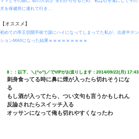
ママとその娘に”命の大切さ”をわからせるため、私は心を鬼にしてその
犬を保健所に連れて行き…
医者「糖尿病で余命1年です」 ワイ「知らんわｗどうせ死ぬなら
食べる量増やすわｗ」→結果ｗｗｗｗｗ
【オススメ】
初めての帝王切開手術で謎にハイになってしまってた私が、出産中テン
私は家が貧しくて、手に職をつけようと看護師になった。だけど
卒業を控えた年の1月末、車にひかれて看護師になれなくなった。
ションMAXになった結果ｗｗｗｗｗｗｗｗｗ
我が家のガレージに見知らぬ車。俺「もしもし、玄関にもシャッ
ターリモコンあるだろ？DOWNのボタン押してｗ」→ 待つこと１
時間弱・・・
8
：
以下、＼(^o^)／でVIPがお送りします
：
2014/09/22(月) 17:43
私「まとめ買いして冷凍ストックしてる」Ａ「ずるい！クレク
刺身食ってる時に鼻に煙が入ったら切れそうにな
レ！」私「なんでよ」Ａ「ケーチ！バーカ！」→ 後日、Ａ旦那が
凸してきた
る
もし酒が入ってたら、つい文句も言うかもしれん
スマホを与えられて、中学卒業する頃にはすっかり女叩きに洗脳
反論されたらスイッチ入る
された弟が、大学進学のために一人暮らししたいと言い出した。
オッサンになって俺も切れやすくなったわ
【報告者がキチ】嫁「妊娠した」俺『それじゃあ皆に祝ってもら
おう』友人達を家に連れ帰ってホームパーティー→俺『皆に祝え
てもらえて良かったな！』→