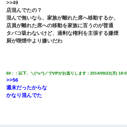
>>49
店混んでたの？
混んで無いなら、家族が離れた席へ移動するか、
店員が離れた席への移動を家族に言うのが普通
タバコ吸わないけど、過剰な権利を主張する嫌煙
厨が喫煙中より嫌いだわ
60
：
以下、＼(^o^)／でVIPがお送りします
：
2014/09/22(月) 18:0
>>56
週末だったからな
かなり混んでた