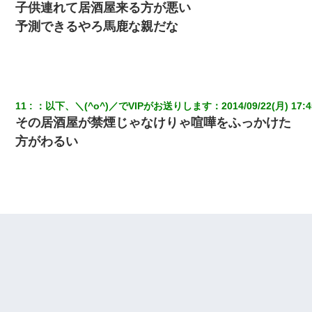
子供連れて居酒屋来る方が悪い
私「結婚やめるわ」 婚約者「え？なんでなんで？」 → 放置した
結果…｜生活｜ワロタあんてな
予測できるやろ馬鹿な親だな
最近うちの庭に知らない男の人がしょっちゅう入ってくる。それ
を職場で愚痴ったら、同僚男性が怒鳴りつけてきた。
小学生の息子が急に様子がおかしくなった。私「理由を聞いても
11
：
以下、＼(^o^)／でVIPがお送りします
：
2014/09/22(月) 17:4
『わかんない！』って怒鳴り付けてくるし、困っってる」旦那
「話してみるよ」→ 後日・・・
その居酒屋が禁煙じゃなけりゃ喧嘩をふっかけた
方がわるい
私が遺産を相続。→それを知った義両親が「旅行代金を出せ！」
「リフォーム費用を負担しろ！」「金の管理は私達がする！」と
浅ましくも集りにきた。
隣の部屋の住民の母親、オートロックを突破してマンションに入
り込んできたみたいで、ずっとドアの前で喚いてて滅茶苦茶うる
さかった。
友人とふたりで山口に旅行した時の事。レンタカーを借りて山の
中の道を走っていたら、突然ガガッ！って音がして…