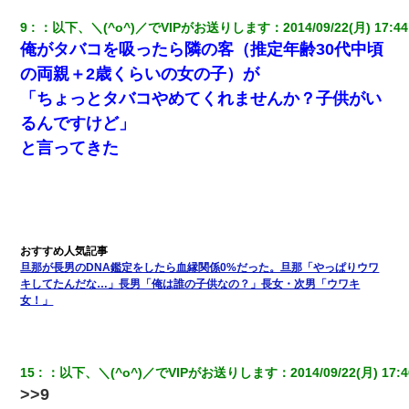
9
：
以下、＼(^o^)／でVIPがお送りします
：
2014/09/22(月) 17:44
小2の頃、妹と昼寝してたら家が火事になってて気づくと逃げ場が
なかった。妹を抱き締めて「ﾀﾋんじゃうよ」って泣いてたら…
俺がタバコを吸ったら隣の客（推定年齢30代中頃
の両親＋2歳くらいの女の子）が
ずっとニートだと思ってた同居の義弟が投資で旦那より稼いでる
「ちょっとタバコやめてくれませんか？子供がい
とか知らなかった…
るんですけど」
と言ってきた
元旦那から復縁要請。息子「最新型のiPhoneも買えない貧乏は嫌
だ、再婚して」私「なら父親と暮らせ」息子「やった＾＾」私
（もう手遅れだったんだな…）
わい(42)渋谷の夜のサービスで19の女の子にゴックンさせた結果
ｗｗｗｗｗｗｗｗ
旦那が長男のDNA鑑定をしたら血縁関係0%だった。旦那「やっぱりウワ
「パワハラを受けたから思い切って転職した」とSNSで呟いた
キしてたんだな…」長男「俺は誰の子供なの？」長女・次男「ウワキ
ら、速攻でパワハラかました元上司がLINEを送ってきた。
女！」
彼女(美人女医)にネックレスをプレゼント。「こんな安物を渡すく
らいなら、渡さないほうがマシだからね」→ ６０万したと話した
ら・・・
15
：
以下、＼(^o^)／でVIPがお送りします
：
2014/09/22(月) 17:4
>>9