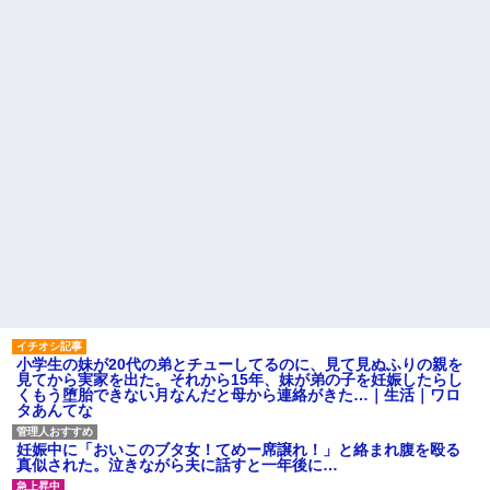
私「また郵便がなくなって
たらおっさんがぶち切れてき
る…」知人「一緒に捕まえよ
た…他
う」→おとりを仕掛けたら泥奥
挨拶で難聴を侮辱してきたト
がまんまと引っかかり…
メから久々に電話。トメ「私は
ハードオフに売っていた4万
元気よ！」私「でもお義父さん
4000円のフィギュアがヤバすぎ
から…」トメの『痔』に効く温
るｗｗｗｗｗｗ「こんな高い
泉を紹介してあげたら大発狂し
の？ｗｗ」「逆に超安い」
た←お義父さんノリノリで温泉
行ってて草
私「ちょっと、人の家の金庫
触らないでよ！」キチママ『そ
【修羅場】間男に濡れ衣を着
こに金庫があったから、開けて
せられたサレ夫の反撃がエグす
みようとしただけ☆』義兄「泥
ぎるｗｗｗｗ
は出てけ！二度と来るな！」結
【腹筋崩壊】見た瞬間吹いた
果・・・
画像を貼っていくスレｗｗｗｗ
私「初めて飲む味だけどなん
【修羅場】父の浮気相手がま
のお茶？」彼「ちっ！」私「」
さかの男！？私が突き止めた結
【GIF】JSのカンチョーワロ
果ｗｗｗｗ
タ
社会人1年目の時、下の階に住
後続車にクラクションを鳴ら
んでる40代半ばくらいの独身女
され彼氏が逆切れ。「何クラク
性に狙われかけた
ション鳴らしてんだ！降りてこ
小学生の妹が20代の弟とチューしてるのに、見て見ぬふりの親を
主な税金の成り立ちを調べて
いよ！」と怒鳴りだし...
見てから実家を出た。それから15年、妹が弟の子を妊娠したらし
みたよ
くもう堕胎できない月なんだと母から連絡がきた…｜生活｜ワロ
【衝撃】報酬100万円超の治験
タあんてな
募集がこちらｗｗｗｗｗ(※画像
あり)
【ネット騒然】惨殺されたタ
妊娠中に「おいこのブタ女！てめー席譲れ！」と絡まれ腹を殴る
ワマン頂き女子のこの動画、す
真似された。泣きながら夫に話すと一年後に…
げえええええｗｗｗｗｗｗｗｗ