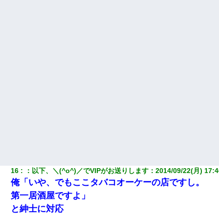
男だけどリベンジポノレノの被害者になって未だに人生が立ち直
せない
生保レディと行為する為に駆け引きしてみた結果ｗｗｗｗｗｗｗ
ｗｗｗｗｗ
妻と同居し始めたときから、よく妻が「どこかで音漏れしてな
い？音楽聞こえる」と言っていて…
ミスした新人(
)に冗談で「行為させてくれたら許してあげる」
って言ったら・・・
日航機墜落事故の「ここからは日本語で大丈夫ですよ〜」の絶望
感がヤバイ・・・
彼氏家「うちは墨入れるのが伝統だから。お前も彫れ」 → 結果…
16
：
以下、＼(^o^)／でVIPがお送りします
：
2014/09/22(月) 17:4
俺「いや、でもここタバコオーケーの店ですし。
私『貯金貯まったし、やっと家建てられるね！』夫「実家を二世
第一居酒屋ですよ」
帯住宅にした。それに貯金使った」→私『離婚しよう』夫「え
っ」私『使った貯金はあげるから』→すると…
と紳士に対応