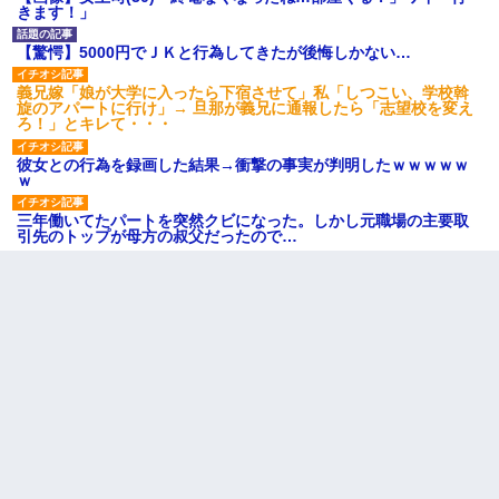
きます！」
【驚愕】5000円でＪＫと行為してきたが後悔しかない…
義兄嫁「娘が大学に入ったら下宿させて」私「しつこい、学校斡
旋のアパートに行け」→ 旦那が義兄に通報したら「志望校を変え
ろ！」とキレて・・・
彼女との行為を録画した結果→衝撃の事実が判明したｗｗｗｗｗ
ｗ
三年働いてたパートを突然クビになった。しかし元職場の主要取
引先のトップが母方の叔父だったので…