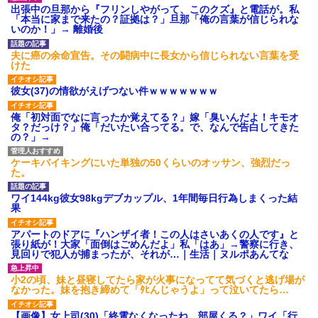
ｗｗｗ
出張中の旦那から『フリンしやがって、このクズ』と電話が。私
【愕然】白のクラウン俺氏、
「本当に家まで来たの？証拠は？」旦那「俺の言葉が信じられな
高速道路左車線を制限速度で走
いのか！」→ 離婚後
った結果wwwwwwwwwwww
百年の恋12-899 食べた量を
夫に癌の余命宣告。その闘病中に長女から信じられない言葉を受
張り合ってくる
けた
【悲報】佐藤輝明・・・２軍
でも盛大にやらかす←あまり悲
彼女(37)の情欲がえげつない件ｗｗｗｗｗｗｗ
しませないでくれ
俺「初対面でなに言ったか覚えてる？」嫁「臭いんだよ！キモオ
タ？だっけ？」俺「だいたい合ってる。で、なんで告白してきた
の？」→
ケーキバイキングにいた単独の50くらいのオッサン、強烈だっ
た。
ワイ144kg彼女98kgデブカップル、1年間毎日行為しまくった結
果
アパートのドアに『ハンザイ者！この人はさいあくの人です』と
張り紙が！大家「面倒はごめんだよ」私「はあ」→警察に行き、
見回りで犯人が捕まったが、それが…｜生活｜ヌルポあんてな
小2の頃、妹と昼寝してたら家が火事になってて気づくと逃げ場が
なかった。妹を抱き締めて「ﾀﾋんじゃうよ」って泣いてたら…
【画像】女上司(30)「終電なくなったね…部屋くる？」ワイ「行