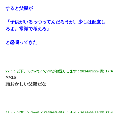
【画像】女上司(30)「終電なくなったね…部屋くる？」ワイ「行
すると父親が
きます！」
「子供がいるっつってんだろうが。少しは配慮し
妹が嘘つきな元カレと寄りを戻してしまったという話をしていた
ら、旦那の顔が曇って雰囲気が一転。そそくさと話を切り上げて
ろよ。常識で考えろ」
いつもより早く寝付いてしまった…｜生活｜ワロタあんてな
と怒鳴ってきた
とっさに女児を捕まえたら変質者扱いされた。母親「あっち行っ
てよ！気持ち悪い！（ｼｯｼｯ」→ 後日、俺を見つけた母親がすっ飛
んできて・・・
【悲報】嫁がワイのこと嫌いっぽいから単身赴任した結果
22
：
以下、＼(^o^)／でVIPがお送りします
：
2014/09/22(月) 17:4
>>16
頭おかしい父親だな
23
：
以下、＼(^o^)／でVIPがお送りします
：
2014/09/22(月) 17:4