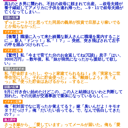
ャンセルっと！」←こいつの目
高校３年生の女です。家が嫌
高1のとき男に襲われ、不妊の叔母に頼まれて出産。→叔母夫婦が
的
いすぎて家を出て現在養護施設
養子縁組してアメリカに子供を連れ帰った。→9・11で叔母夫婦が
で暮らしています
亡くなってしまい…
洋服の青山、空調ウェアを発
売ｗｗｗｗｗｗ
旦那の祖父が亡くなった。私
「エプロン持って行った方がい
ずっとニートだと思ってた同居の義弟が投資で旦那より稼いでる
賃貸物件を内覧中、ベランダ
いよね」旦那「余計な出費すん
とか知らなかった…
に出たら突然ゾワッと両腕に鳥
な。そんなもん買うなら今後一
肌が出た。「やっぱりこの部屋
切金を出さねぇぞ」私「え
嫌だ」と思った瞬間、体が前に
【衝撃】職場に入って来た綺麗な新人さんに職場を案内すること
っ…」
ドンッと突き飛ばされて…
に → 新人「ドンッ！」私「！？」→ 突然、突き飛ばされて左手
主な税金の成り立ちを調べて
の甲を踏みつけられて…
ハードオフに売っていた4万
みたよ
4000円のフィギュアがヤバすぎ
るｗｗｗｗｗｗ「こんな高い
【驚愕】私「今まで育てた分のお金返してね(冗談)」息子「はい、
の？ｗｗ」「逆に超安い」
3000万円」→数年後。私「妹が病気になったから援助して欲し
い」→
私「ちょっと、人の家の金庫
触らないでよ！」キチママ『そ
こに金庫があったから、開けて
私『貯金貯まったし、やっと家建てられるね！』夫「実家を二世
みようとしただけ☆』義兄「泥
帯住宅にした。それに貯金使った」→私『離婚しよう』夫「え
は出てけ！二度と来るな！」結
っ」私『使った貯金はあげるから』→すると…
果・・・
私「初めて飲む味だけどなん
9月に付き合い始めたけどこの、この人と結婚はないわと判断して
のお茶？」彼「ちっ！」私「」
別れた。その元彼が交通事故で重体になっているらしく…
【GIF】JSのカンチョーワロ
タ
俺「初対面でなに言ったか覚えてる？」嫁「臭いんだよ！キモオ
後続車にクラクションを鳴ら
タ？だっけ？」俺「だいたい合ってる。で、なんで告白してきた
され彼氏が逆切れ。「何クラク
の？」→
ション鳴らしてんだ！降りてこ
いよ！」と怒鳴りだし...
さっき嫁から、「愛しています」ってメールが届いた。俺も「愛
【衝撃】報酬100万円超の治験