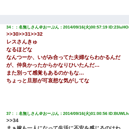
34
：
名無しさん＠おーぷん
：
2014/09/16(火)00:57:19
 ID:
23luHO
>>30>>31>>32
レスさんきゅ
なるほどな
なんつーか、いがみ合ってた夫婦ならわかるんだ
が、仲良かったからかなりひいたんだ…
また別って感覚もあるのかもな…
ちょっと旦那が可哀想な気がしてな
37
：
名無しさん＠おーぷん
：
2014/09/16(火)01:00:56
 ID:
BUWLh
>>34
まぁ嫁も一人になって生活に不安を感じるのはわ