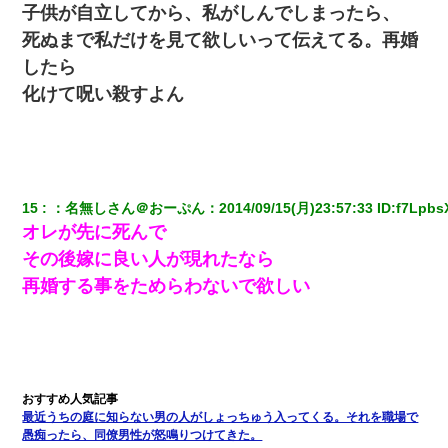
子供が自立してから、私がしんでしまったら、
日航機墜落事故の「ここからは日本語で大丈夫ですよ〜」の絶望
死ぬまで私だけを見て欲しいって伝えてる。再婚
感がヤバイ・・・
したら
化けて呪い殺すよん
わい(42)渋谷の夜のサービスで19の女の子にゴックンさせた結果
ｗｗｗｗｗｗｗｗ
ワイ144kg彼女98kgデブカップル、1年間毎日行為しまくった結
果
15
：
名無しさん＠おーぷん
：
2014/09/15(月)23:57:33
 ID:
f7LpbsX
オレが先に死んで
今日夫の実家に泊ったんだけど、朝起きたら股間がなんかモッコ
リしてた
その後嫁に良い人が現れたなら
再婚する事をためらわないで欲しい
【衝撃】女友達から行為中に告白されてOKした結果
出張中の旦那から『フリンしやがって、このクズ』と電話が。私
「本当に家まで来たの？証拠は？」旦那「俺の言葉が信じられな
いのか！」→ 離婚後
最近うちの庭に知らない男の人がしょっちゅう入ってくる。それを職場で
旦那が長男のDNA鑑定をしたら血縁関係0%だった。旦那「やっぱ
愚痴ったら、同僚男性が怒鳴りつけてきた。
りウワキしてたんだな…」長男「俺は誰の子供なの？」長女・次