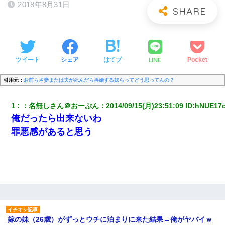
2018年8月31日
LINE
ツイート
シェア
はてブ
Pocket
引用元：
お前らさ妻または夫が死んだら再婚する奴らってどう思ってんの？
1
：
名無しさん＠おーぷん
：
2014/09/15(月)23:51:09
 ID:
hNUE17
俺だったら出来ないわ
罪悪感があると思う
嫁の妹（26歳）がずっとウチに泊まりに来た結果→俺がヤバイｗ