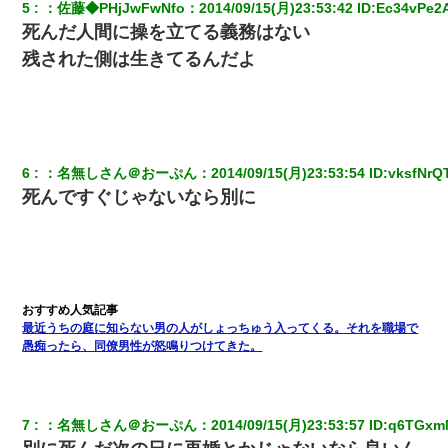
5
：
佐藤◆PHjJwFwNfo
：
2014/09/15(月)23:53:42
 ID:
Ec34vPe2
ナンパにほいほい付いていった私、地獄に落ちる
死んだ人間に操を立てる義務はない
残された側は生きてるんだよ
友人とふたりで山口に旅行した時の事。レンタカーを借りて山の
中の道を走っていたら、突然ガガッ！って音がして…
ずっとニートだと思ってた同居の義弟が投資で旦那より稼いでる
とか知らなかった…
6
：
名無しさん＠おーぷん
：
2014/09/15(月)23:53:54
 ID:
vksfNrQ
死んですぐじゃないなら別に
【悲報】姉と入浴中に大きくなってしまった結果ｗｗｗｗｗｗｗ
ｗ
結婚生活10ヶ月目で嫁から一方的に「もう冷めた」と離婚切り出
された
最近うちの庭に知らない男の人がしょっちゅう入ってくる。それを職場で
私「結婚やめるわ」 婚約者「え？なんでなんで？」 → 放置した
愚痴ったら、同僚男性が怒鳴りつけてきた。
結果…｜生活｜ワロタあんてな
【衝撃】嫁父の会社に勤続１０年、手取り１４万 → 俺「２２万も
らえる会社から誘われた。転職したい」義父「クビ！（激怒」嫁
7
：
名無しさん＠おーぷん
：
2014/09/15(月)23:53:57
 ID:
q6TGx
「離婚！（激怒」