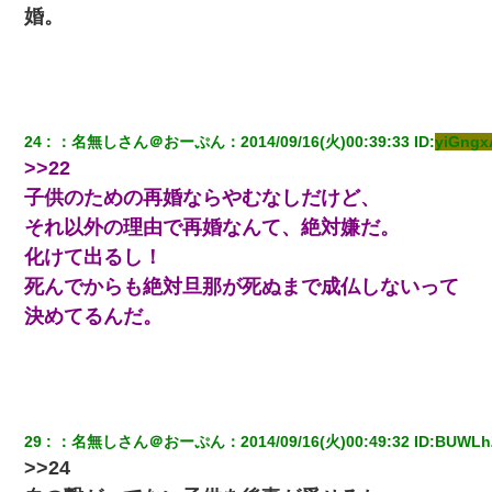
婚。
24
：
名無しさん＠おーぷん
：
2014/09/16(火)00:39:33
 ID:
yiGng
>>22
子供のための再婚ならやむなしだけど、
それ以外の理由で再婚なんて、絶対嫌だ。
化けて出るし！
死んでからも絶対旦那が死ぬまで成仏しないって
決めてるんだ。
29
：
名無しさん＠おーぷん
：
2014/09/16(火)00:49:32
 ID:
BUWLh
>>24