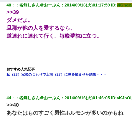
40
：
名無しさん＠おーぷん
：
2014/09/16(火)01:17:59
 ID:
yiGng
>>39
ダメだよ。
旦那が他の人を愛するなら、
道連れに連れて行く。毎晩夢枕に立つ。
私（23）冗談のつもりで上司（27）に胸を揉ませた結果・・・
44
：
名無しさん＠おーぷん
：
2014/09/16(火)01:46:05
 ID:
aKJbOi
>>40
あなたはものすごく男性ホルモンが多いのかもね