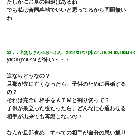
たしかにお墓の問題はあるね。
でも私は合同墓地でいいと思ってるから問題無い
わ
53
：
名無しさん＠おーぷん
：
2014/09/17(水)14:39:04
 ID:
36SJNK
yiGngxAZN が怖い・・・
逆ならどうなの？
旦那が先に亡くなったら、子供のために再婚する
の？
それは完全に相手をＡＴＭと割り切って？
子供が巣立った後だったら、どんなに心通わせる
相手が出来ても再婚しないの？
なんか旦那含め、すべての相手が自分の思い通り