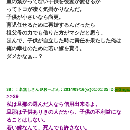
血の繋がってない子供を後妻が愛せるか
ってトコが凄く気掛かりなんだ。
子供が小さいなら尚更。
育児任せるために再婚するんだったら
祖父母の力でも借りた方がマシだと思う。
ほんで、子供が自立した時に責任を果たした俺は
俺の幸せのために若い嫁を貰う。
ダメかなぁ…？
38
：
名無しさん＠おーぷん
：
2014/09/16(火)01:01:35
 ID:
yiGng
>>29
私は旦那の選んだ人なら信用出来るよ。
旦那は子供ありきの人だから、子供の不利益にな
ることはしない。
若い嫁なんて、死んでも許さない。