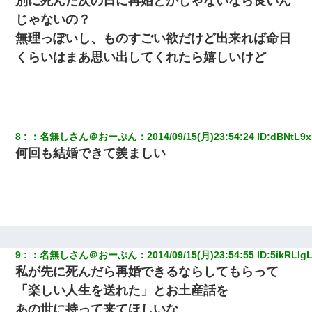
別に死んだ次の日に再婚とかじゃないなら良いん
じゃないの？
【復讐】義兄嫁「生活費、足りない分を貸してほしい」私「貸す
わけないでしょｗｗｗｗ」→ 理由を話したら泣き出して・・私
無理っぽいし、ものすごい欲だけど出来れば命日
（あまりにも希望通り）
くらいはまあ思い出してくれたら嬉しいけど
【修羅場】彼女親「カスな家柄のヤツなんかと家族になるのはご
めんだ」俺「じゃあ別れます…」→ 彼女「なんで言い返してくれ
なかったの？（泣」
中途採用のAが部長から呼び出された。Aはヘラヘラと部屋に入っ
8
：
名無しさん＠おーぷん
：
2014/09/15(月)23:54:24
 ID:
dBNtL9
ていき、1時間後に号泣しながら出てきて…
何回も結婚できて羨ましい
上司「何なの、この書類！！」私「あの‥」上司「今は私が話し
てるの！」私「ですから」上司「黙って聞きなさい！」私「それ
は」上司「言い訳しない！」→結果ｗｗｗｗｗ
【驚愕】私「今まで育てた分のお金返してね(冗談)」息子「はい、
3000万円」→数年後。私「妹が病気になったから援助して欲し
9
：
名無しさん＠おーぷん
：
2014/09/15(月)23:54:55
 ID:
5ikRLIg
い」→
私が先に死んだら再婚できるならしてもらって
「楽しい人生を送れた」とお土産話を
書店「息子さんが万引きしました」私「はっ？(息子目の前にいる
し…)うちの子ではないので迎えに行きません」→息子を名乗って
あの世に持って来てほしいな