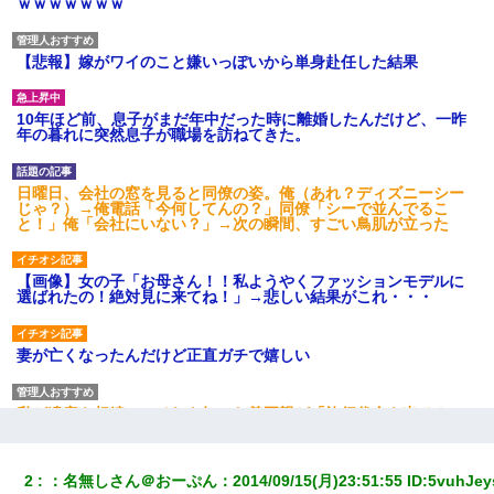
ｗｗｗｗｗｗｗ
【悲報】嫁がワイのこと嫌いっぽいから単身赴任した結果
10年ほど前、息子がまだ年中だった時に離婚したんだけど、一昨
年の暮れに突然息子が職場を訪ねてきた。
日曜日、会社の窓を見ると同僚の姿。俺（あれ？ディズニーシー
じゃ？）→俺電話「今何してんの？」同僚「シーで並んでるこ
と！」俺「会社にいない？」→次の瞬間、すごい鳥肌が立った
【画像】女の子「お母さん！！私ようやくファッションモデルに
選ばれたの！絶対見に来てね！」→悲しい結果がこれ・・・
妻が亡くなったんだけど正直ガチで嬉しい
私が遺産を相続。→それを知った義両親が「旅行代金を出せ！」
「リフォーム費用を負担しろ！」「金の管理は私達がする！」と
浅ましくも集りにきた。
2
：
名無しさん＠おーぷん
：
2014/09/15(月)23:51:55
 ID:
5vuhJey