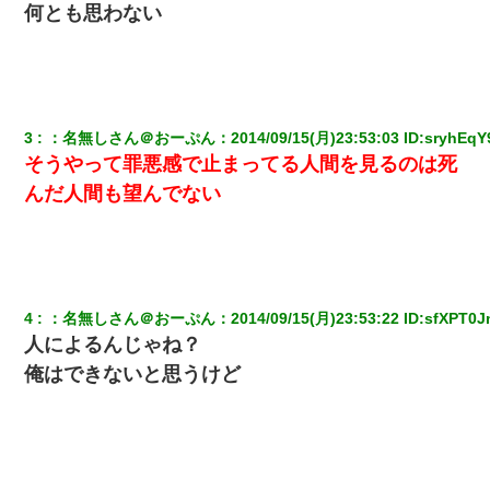
旦那の元カノをSNSで探して写真を保存して顔面評価スレで写真
何とも思わない
を晒してた。ほとんどがブスという評価の中で二人ほど意外に好
評価で苦々しく思った
嘘をついてフリン旅行へ出かけた嫁→翌日、嫁「ただいま～」旦
那「娘がシんだよ。何度も連絡したのに…」嫁「えっ」→なん
と・・・
3
：
名無しさん＠おーぷん
：
2014/09/15(月)23:53:03
 ID:
sryhEqY
そうやって罪悪感で止まってる人間を見るのは死
【報告者がキチ】嫁「妊娠した」俺『それじゃあ皆に祝ってもら
んだ人間も望んでない
おう』友人達を家に連れ帰ってホームパーティー→俺『皆に祝え
てもらえて良かったな！』→
父が他界→父のフリン相手『どうか相続を放棄して下さい、昔の
ことは謝ります。ごめんなさい…』私「お子さんはフリン略奪婚
って知ってるの？」相手『 』結果→
4
：
名無しさん＠おーぷん
：
2014/09/15(月)23:53:22
 ID:
sfXPT0J
人によるんじゃね？
三年働いてたパートを突然クビになった。しかし元職場の主要取
俺はできないと思うけど
引先のトップが母方の叔父だったので…
妻「ずっと好きだった人と一緒になりたいから、わかれてくださ
い」→離婚後、娘と実家で生活してると…