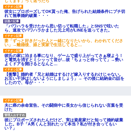
してます」って送ったら
募集がこちらｗｗｗｗｗ(※画像
あり)
彼女にプロポーズしてOK貰った俺、告げられた結婚条件にブチ切
【ネット騒然】惨殺されたタ
れて無事婚約破棄・・・
ワマン頂き女子のこの動画、す
げえええええｗｗｗｗｗｗｗｗ
ｗｗｗ
「パワハラを受けたから思い切って転職した」とSNSで呟いた
ら、速攻でパワハラかました元上司がLINEを送ってきた。
【愕然】白のクラウン俺氏、
高速道路左車線を制限速度で走
った結果wwwwwwwwwwww
妻「ずっと好きだった人と一緒になりたいから、わかれてくださ
い」→離婚後、娘と実家で生活してると…
百年の恋12-899 食べた量を
張り合ってくる
彼氏の家に泊まる事になり、ゲームで盛り上がってさぁ寝よう！
【悲報】佐藤輝明・・・２軍
と電気を消すとミシッって音が…彼「ちょっと待ってて」→勢い
でも盛大にやらかす←あまり悲
よくドアを開けるとなんと…
しませないでくれ
【衝撃】婚約者「兄と結婚はするけど嫁入りするわけじゃない。
お互い干渉はしないようにしましょう」→ その後に結納金の話を
したので、母が・・・
夫に癌の余命宣告。その闘病中に長女から信じられない言葉を受
けた
彼にプロポーズされたんだけど、実は資産家だと知って婚約破棄
した。B子「A男くんと別れたって本当？私が付き合ってもい
い？」