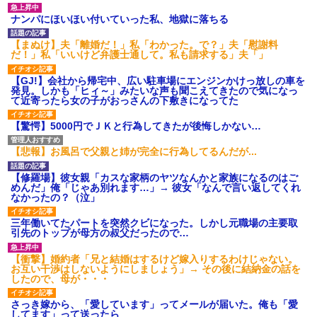
ナンパにほいほい付いていった私、地獄に落ちる
【まぬけ】夫「離婚だ！」私「わかった。で？」夫「慰謝料
だ！」私「いいけど弁護士通して。私も請求する」夫「」
【GJ!】会社から帰宅中、広い駐車場にエンジンかけっ放しの車を
発見。しかも「ヒィ～」みたいな声も聞こえてきたので気になっ
て近寄ったら女の子がおっさんの下敷きになってた
【驚愕】5000円でＪＫと行為してきたが後悔しかない…
【悲報】お風呂で父親と姉が完全に行為してるんだが...
【修羅場】彼女親「カスな家柄のヤツなんかと家族になるのはご
めんだ」俺「じゃあ別れます…」→ 彼女「なんで言い返してくれ
なかったの？（泣」
三年働いてたパートを突然クビになった。しかし元職場の主要取
引先のトップが母方の叔父だったので…
【衝撃】婚約者「兄と結婚はするけど嫁入りするわけじゃない。
お互い干渉はしないようにしましょう」→ その後に結納金の話を
したので、母が・・・
さっき嫁から、「愛しています」ってメールが届いた。俺も「愛
してます」って送ったら