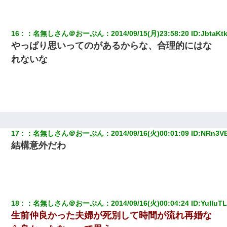
男「ウワキ女！」
彼女にプロポーズしてOK貰った俺、告げられた結婚条件にブチ切
16
：
名無しさん＠おーぷん
：
2014/09/15(月)23:58:20
 ID:
JbtaKtk
れて無事婚約破棄・・・
やっぱり思いってのがあるからな、合理的にはな
れないな
17
：
名無しさん＠おーぷん
：
2014/09/16(火)00:01:09
 ID:
NRn3V
結構意外だわ
18
：
名無しさん＠おーぷん
：
2014/09/16(火)00:04:24
 ID:
YuIluT
生前仲良かった夫婦が死別して時間が流れ再婚な