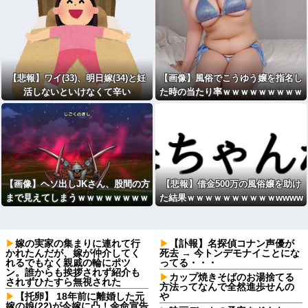
【悲報】ワイ(33)、明日嫁(34)と妊
【画像】風俗でこうゆう嬢を指名し
活しないといけなくて辛い
た時の当たり率ｗｗｗｗｗｗｗｗｗ
ｗｗ
【画像】ヘソ出しJKさん、股間の方
【悲報】借金500万の風俗嬢を助け
まで見えてしまうｗｗｗｗｗｗｗｗ
た結果ｗｗｗｗｗｗｗｗｗｗwwww
ｗ
嫁の実家の集まりに連れて行
【訃報】名探偵コナン声優が
かれたんだが、嫁が仲介してく
死去 → 今トンデモナイことにな
れるでもなく親戚の輪にポツ
ってる・・・
ン。誰からも挨拶されず紹介も
カップ焼きそばのお湯捨てる
されずひたすら無視された
方法ってなんで全然進歩せんの
【托卵】 18年前に離婚した元
や
嫁の娘(22)が今嫁に凸！余命宣告