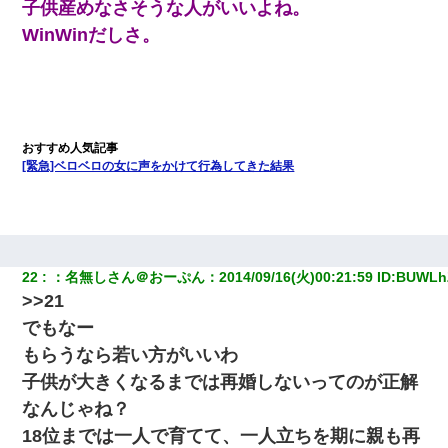
子供産めなさそうな人がいいよね。
WinWinだしさ。
[緊急]ベロベロの女に声をかけて行為してきた結果
22
：
名無しさん＠おーぷん
：
2014/09/16(火)00:21:59
 ID:
BUWLh
>>21
でもなー
もらうなら若い方がいいわ
子供が大きくなるまでは再婚しないってのが正解
なんじゃね？
18位までは一人で育てて、一人立ちを期に親も再