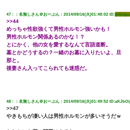
47
：
名無しさん＠おーぷん
：
2014/09/16(火)01:48:02
 ID:
yiGng
>>44
めっちゃ性欲強くて男性ホルモン強いかも！
男性ホルモン関係あるのかな！？
とにかく、他の女を愛するなんて言語道断。
墓とかどうするの？一緒のお墓に入りたいよ、旦
那と。
後妻さん入ってこられても迷惑だ。
48
：
名無しさん＠おーぷん
：
2014/09/16(火)01:49:52
 ID:
aKJbOi
>>47
やきもちが凄い人は男性ホルモンが多いそうだｗ