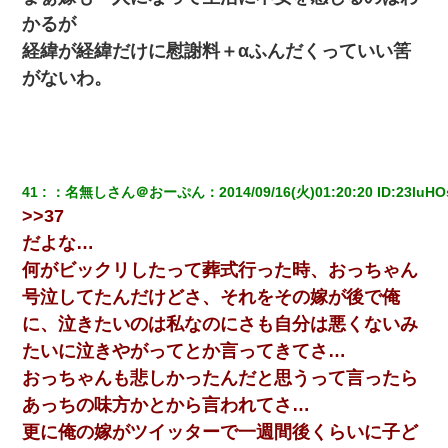
かるが
経緯が経緯だけに慰謝料＋αふんだくっていい筈
がないわ。
41
：
名無しさん＠おーぷん
：
2014/09/16(火)01:20:20
 ID:
23luHO
>>37
だよな…
何がビックリしたって葬式行った時、おっちゃん
号泣してたんだけどさ、それをその嫁が後で俺
に、泣きたいのは私なのにさも自分は悪くないみ
たいに泣きやがってとか言ってきてさ…
おっちゃんも悲しかったんだと思うって言ったら
あっちの味方かとから言われてさ…
更に俺の嫁がツイッターで一週間後くらいに子ど