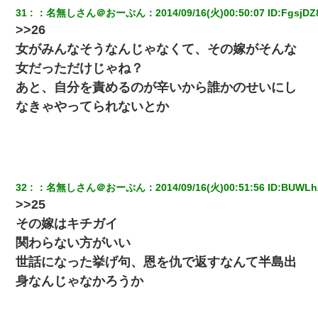
31
：
名無しさん＠おーぷん
：
2014/09/16(火)00:50:07
 ID:
FgsjDZ
>>26
女がみんなそうなんじゃなくて、その嫁がそんな
女だっただけじゃね？
あと、自分を責めるのが辛いから誰かのせいにし
なきゃやってられないとか
32
：
名無しさん＠おーぷん
：
2014/09/16(火)00:51:56
 ID:
BUWLh
>>25
その嫁はキチガイ
関わらない方がいい
世話になった挙げ句、恩を仇で返すなんて半島出
身なんじゃなかろうか