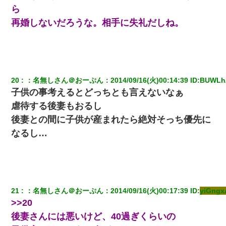
ら
再婚しないだろうな。相手に失礼だしね。
20
：
名無しさん＠おーぷん
：
2014/09/16(火)00:14:39
 ID:
BUWLh
子供の事考えるとどっちとも言えないなぁ
虐待する後妻もおるし
後妻との間に子供が産まれたら絶対そっち優先に
なるし…
21
：
名無しさん＠おーぷん
：
2014/09/16(火)00:17:39
 ID:
yiGng
>>20
後妻さんには悪いけど、40過ぎくらいの