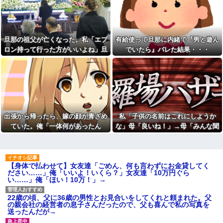
男が「え、この家って継ぐほど
ゃないわwww
の何かがあったの？」と返し
夕飯中、子(2歳半)がぐずった
た。すると…
ので気分転換にお風呂に入れて
年収1500万の父が退職。父
出てきたら「皿を片付けてない
「退職金も渡したよな？」母
でしょ！義祖母が洗ったんだけ
旦那の祖父が亡くなった。私「エプ
有給使って旦那に内緒で『男と遊ん
「貯金なんてないよー」父「全
ど！？なめてるの？バカにして
ロン持って行った方がいいよね」旦
でいたら』バレた結果・・・
部なくなったの！？」→予想外
るの？」と言われた…
の返事に家族騒然となり…
那「余計な出費すんな。そんなもん
【あり？なし？】元彼との思
友人「この名前にしたい！」
い出を、今の彼氏に捨てられ
買うなら今後一切金を出さねぇぞ」
夫「それ漫画のキャラだろ…」
た。でも別に彼を責めるつもり
私「えっ…」
→子供の名付けを巡って夫婦が
はない。未練あると思われたら
大揉めになり…
イヤだしね。でも無くなってコ
ッソリ泣いてたらその光景を見
「まっちゃんぐらい稼いでた
られて
ら最終的には許すかもｗ」って
言ったら旦那が突然怒り出し
【画像】思わず保存したくな
出張から帰ったら、嫁の顔が青ざめ
私「子供の名前はこれにしようか
た。このまま情まで枯渇しそう
る「笑える画像・最高な画像」
ていた。俺「一体何があったん
な」母「良いね！」→母「みんな聞
貼っていけｗｗｗｗｗ
出張から帰ったら、嫁の顔が
だ？」嫁「…」→子供たちに話を聞
いて！ヒントは花の名前よ！」→勝
青ざめていた。俺「一体何があ
33歳くらいから太ったせいか
ったんだ？」嫁「…」→子供た
加齢で＊が緩んだのかチョビッ
くと…
手に発表されて腹が立ち…
ちに話を聞くと…
と漏れるようになった
シャウエッセン公式、またこ
【修羅場】不妊と判明した
【身体で払わせて】女友達「ごめん、何も言わずにお金貸してく
ういうのでいい丼をポスト
夫、前妻の娘に「実の子じゃな
ださい……」俺「いいよ！いくら？」女友達「10万円ぐら
い！」と訴えた結果ｗｗｗｗ
い……」俺「ほい！10万！」→
AIさん、ドラクエ6を理想的に
アニメ化してしまう
33歳くらいから太ったせいか
加齢で＊が緩んだのかチョビッ
ダイアンのじゃない方がユー
22歳の頃、父に36歳の男性とお見合いをしてくれと頼まれた。父
と漏れるようになった
スケさんになってしまっている
の親会社の経営者の息子さんだったので、父も喜んで私の写真を
という事実←これ
相手がどんなパイプ持ってい
送ったんだが→
るかも知れないのに…
女「43億円注文して………キ