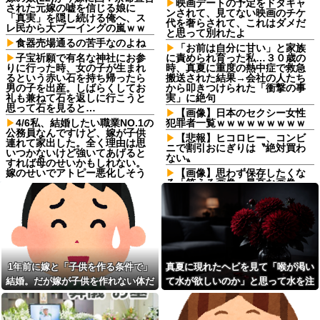
映画デートの予定をドタキャ
された元嫁の嘘を信じる娘に
ンされて、見てない映画のチケ
「真実」を隠し続ける俺へ、ス
代を奢らされて、これはダメだ
レ民から大ブーイングの嵐ｗｗ
と思って別れたよ
食器売場通るの苦手なのよね
「お前は自分に甘い」と家族
子宝祈願で有名な神社にお参
に責められ育った私…３０歳の
りに行った時、女の子が生まれ
時、真夏に重度の熱中症で救急
るという赤い石を持ち帰ったら
搬送された結果→会社の人たち
男の子を出産。しばらくしてお
から叩きつけられた「衝撃の事
礼も兼ねて石を返しに行こうと
実」に絶句
思って石を見ると…
【画像】日本のセクシー女性
4/6私、結婚したい職業NO.1の
犯罪者一覧ｗｗｗｗｗｗｗｗｗ
公務員なんですけど、嫁が子供
【悲報】ヒコロヒー、コンビ
連れて家出した。全く理由は思
ニで割引おにぎりは〝絶対買わ
いつかないけど強いてあげると
ない〟
すれば母のせいかもしれない。
嫁のせいでアトピー悪化しそう
【画像】思わず保存したくな
→
る「笑える画像・最高な画像」
貼っていけｗｗｗｗｗ他
【復讐】 ある職業の人材を育
成する高校に通ってたんだが、
【悲報】粗品、永久追放ｗｗ
体力ないヤツはイジメられて全
ｗｗｗｗｗｗｗｗｗｗｗｗｗ
寮制だから逃げ出すこともでき
（証拠あり）
なかった→あるイジっ子が自...
「お前は自分に甘い」と家族
弟「エレベーターで知らない
に責められ育った私…３０歳の
女に蹴られた！」私「何した
時、真夏に重度の熱中症で救急
1年前に嫁と「子供を作る条件で」
真夏に現れたヘビを見て「喉が渇い
の？」→事情を聞いた家族全員
搬送された結果→会社の人たち
結婚。だが嫁が子供を作れない体だ
て水が欲しいのか」と思って水を注
が「それは自業自得」と呆れて
から叩きつけられた「衝撃の事
しまい…
実」に絶句
と知ったので離婚へ。
いだ。ヘビは夢中で飲んで姿を消
実家を継いだのは自分だと次
【悲劇】嫁と駆け落ちしたけ
し…
男を追い出そうとした長男に次
ど体調崩して元サヤ希望…そり