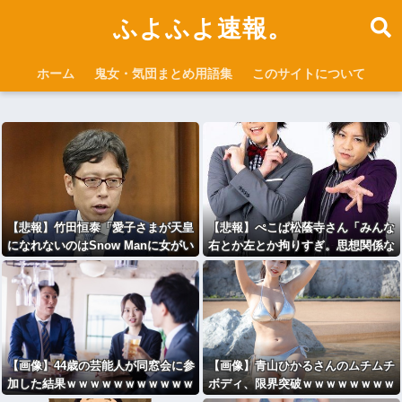
ふよふよ速報。
ホーム
鬼女・気団まとめ用語集
このサイトについて
【悲報】竹田恒泰「愛子さまが天皇
【悲報】ぺこぱ松蔭寺さん「みんな
になれないのはSnow Manに女がい
右とか左とか拘りすぎ。思想関係な
ないのと同じ」X民「養子案はSno
く応援しようよ」ｗｗｗｗｗｗｗｗ
w Manに竹田恒泰が入るようなも
ｗｗ
の」
【画像】44歳の芸能人が同窓会に参
【画像】青山ひかるさんのムチムチ
加した結果ｗｗｗｗｗｗｗｗｗｗｗ
ボディ、限界突破ｗｗｗｗｗｗｗｗ
ｗｗｗｗｗ
ｗｗｗｗ