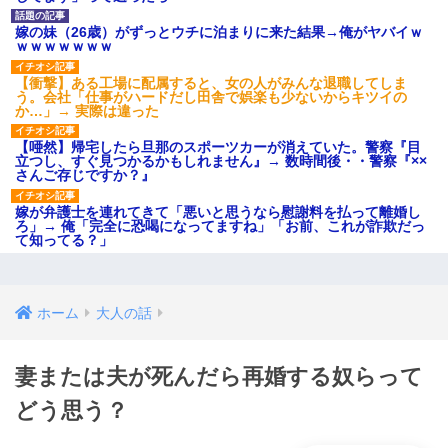
嫁の妹（26歳）がずっとウチに泊まりに来た結果→俺がヤバイｗ
ｗｗｗｗｗｗｗ
【衝撃】ある工場に配属すると、女の人がみんな退職してしま
う。会社「仕事がハードだし田舎で娯楽も少ないからキツイの
か…」→ 実際は違った
【唖然】帰宅したら旦那のスポーツカーが消えていた。警察『目
立つし、すぐ見つかるかもしれません』→ 数時間後・・警察『××
さんご存じですか？』
嫁が弁護士を連れてきて「悪いと思うなら慰謝料を払って離婚し
ろ」→ 俺「完全に恐喝になってますね」「お前、これが詐欺だっ
て知ってる？」
ホーム
大人の話
妻または夫が死んだら再婚する奴らって
どう思う？