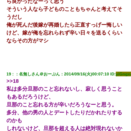
ら良かったなーって思う
そういう人なら子どものこともちゃんと考えてそ
うだし
俺が死んだ後嫁が再婚したら正直すっげー悔しい
けど、嫁が俺を忘れられず辛い日々を送るくらい
ならその方がマシ
19
：
名無しさん＠おーぷん
：
2014/09/16(火)00:07:10
 ID:
yiGng
>>18
私は多分旦那のこと忘れないし、寂しく思うこと
もあるだろうけど、
旦那のこと忘れる方が辛いだろうなーと思う。
多分、他の男の人とデートしたりだかれたりする
のかも
しれないけど、旦那を超える人は絶対現れないか