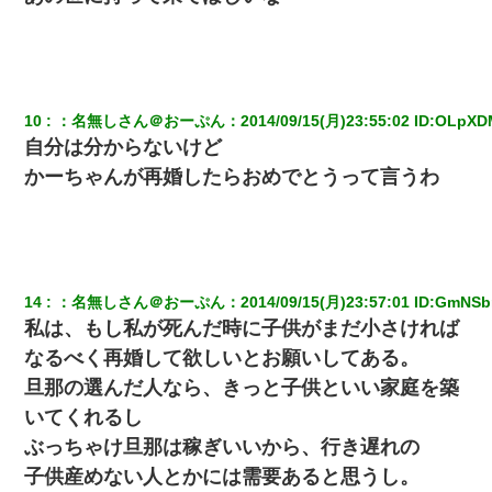
た人物の正体が判明するも・・・
とっさに女児を捕まえたら変質者扱いされた。母親「あっち行っ
てよ！気持ち悪い！（ｼｯｼｯ」→ 後日、俺を見つけた母親がすっ飛
んできて・・・
10
：
名無しさん＠おーぷん
：
2014/09/15(月)23:55:02
 ID:
OLpXD
自分は分からないけど
医者「糖尿病で余命1年です」 ワイ「知らんわｗどうせ死ぬなら
食べる量増やすわｗ」→結果ｗｗｗｗｗ
かーちゃんが再婚したらおめでとうって言うわ
放置子が病院送りになったらしい → 俺（二度と帰ってくるなよ…
嫁を半身不随にしやがった恨みは、正直こんなもんじゃ晴れな
い）
14
：
名無しさん＠おーぷん
：
2014/09/15(月)23:57:01
 ID:
GmNSb
義兄嫁が義実家で「コロナ陽性だったからこのまま療養させて下
さい」と言い出してド修羅場になった
私は、もし私が死んだ時に子供がまだ小さければ
なるべく再婚して欲しいとお願いしてある。
彼氏家「うちは墨入れるのが伝統だから。お前も彫れ」 → 結果…
旦那の選んだ人なら、きっと子供といい家庭を築
いてくれるし
嫁が弁護士を連れてきて「悪いと思うなら慰謝料を払って離婚し
ぶっちゃけ旦那は稼ぎいいから、行き遅れの
ろ」→ 俺「完全に恐喝になってますね」「お前、これが詐欺だっ
て知ってる？」
子供産めない人とかには需要あると思うし。