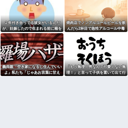
の何かがあったの？」と返し
人」と嫌韓発言を繰り返すト
た。すると…
メ！冬ソナにハマり私のヨン様
グッズを勝手に持ち出したの
新幹線で。車掌「グリーン車
で、トメ自身の「あの自論」で
からご退出ください」乗客
撃退したったｗｗ←矛盾だらけ
「…」→注意されても動かない
２年付き合ってる彼女がいるんだ
焼肉店でノンアルコールビールを飲
のトメにブーメラン刺さりまく
乗客を見ていたら、その直後ま
り
が、妊娠したので生まれる前に籍を
んだら2杯目で急性アルコール中毒
さかの展開に…
妻の浮氣が発覚。俺「離婚
入れたいと言われた。俺は種がほぼ
になった。それで警察と保健所を巻
自杀殳するための道中で露出
だ」妻の謝罪と子供の願いに根
狂に出会った。自分でもよく分
無いはずなのに...
き込む騒ぎに…
負けして再構築し、２週間後に
からないけどソイツの腕をしっ
また浮気。俺「今度こそ離婚
かり掴んで境遇を泣きながら話
だ」妻「離婚するなら飛び降り
した。すると露出狂は…
る！」俺「ご自由に＾＾」→結
お前ら急げ！怪しい外人みつ
果
けたら法務省にタレコミしてみ
コトメの結婚式で、知らない
ろ！意外と仕事するぞ？
義両親「空き家になるし住んでいい
「もう無理！男なんて可愛くない無
間にお祝いの歌を弾き語りする
【画像】タトゥーだらけの美
事になってた
よ」私たち「じゃあお言葉に甘え
理！」と言って子供を置いて出て行
人海鮮料理人、現る！！←コレ
【幽霊否定派、完全論破】幽
て…」→引っ越した途端、予想外の
った息子嫁
はセクシー過ぎてワイらにブッ
霊がいないなら午前2時に一人で
刺さりまくりw w w w w w w w
出来事が待っていて…
墓石を木刀で叩き割れるよな？
w
ｗｗｗｗｗ
【悲報】AV女優さん、キモオ
【アカーン！】財布を拾っ
タチー牛弱男どもの「おはよ
た。中身は93,000円の現金と免
う」にブチギレｗｗｗ
許証、キャッシュカード クレジ
【緊急】お笑いジャングルポ
ットカードその他モロモロが入
ケット斉藤慎二被告に懲役7年の
っていた。私は大喜びで家に帰
求刑←これ…
り…
【速報】れいわ新選組さん
石材店事務の面接行ってきた
「いのちの党」に改名ｗｗｗｗ
が、募集内容と仕事内容が全然