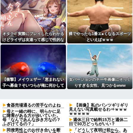
(※画像あり)
オタク「実際にプレイしたらわかる
裸でやったら1番エ●くなるスポーツ
けどライザは友達って感じで性的な
といえばｗｗｗ
目では見れないｗ」←これｗ
【衝撃】メイウェザー「恵まれない
女バージョンのチー牛画像にそっく
子へ募金？そいつらが俺に何かして
りすぎる女性、見つかるwww
くれたのか・・・・・・？」
⇒！！！
食器売場通るの苦手なのよね
【画像】私のパンツギリギリ
見えない写真載せるわ⇒ｗｗｗ
母と一緒の時に、明らかに足
ｗｗｗｗｗ
に障害がある方が歩いていた。
母「なんであんな歩き方なの？
週休三日で給料15万と週休二
ふざけてるの？」
日で30万どっちがいい？
同僚男性とのお付き合いを断
「どうして夜明け前から、あ