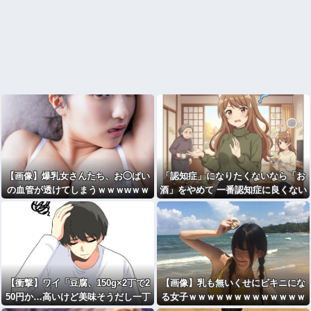
【画像】爆乳女さんたち、お◯ぱい
「認知症」になりたくないなら「お
の血管が透けてしまうｗｗｗwｗｗ
酒」をやめて 一番認知症に良くない
ｗｗｗｗｗｗ
のは「お酒」と判明
【衝撃】ワイ「豆腐、150g×2丁で2
【画像】乳も無いくせにビキニにな
50円か…高いけど美味そうだし一丁
る女子ｗｗｗｗｗｗｗｗｗｗｗｗｗ
買ってみるか！」→結果ｗｗｗｗｗ
ｗｗｗｗｗｗｗｗｗｗｗ