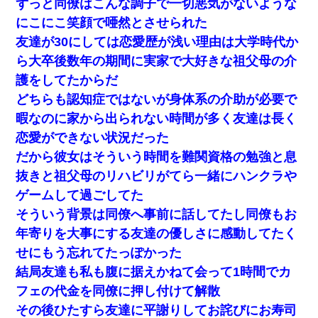
ずっと同僚はこんな調子で一切悪気がないような
にこにこ笑顔で唖然とさせられた
友達が30にしては恋愛歴が浅い理由は大学時代か
ら大卒後数年の期間に実家で大好きな祖父母の介
護をしてたからだ
どちらも認知症ではないが身体系の介助が必要で
暇なのに家から出られない時間が多く友達は長く
恋愛ができない状況だった
だから彼女はそういう時間を難関資格の勉強と息
抜きと祖父母のリハビリがてら一緒にハンクラや
ゲームして過ごしてた
そういう背景は同僚へ事前に話してたし同僚もお
年寄りを大事にする友達の優しさに感動してたく
せにもう忘れてたっぽかった
結局友達も私も腹に据えかねて会って1時間でカ
フェの代金を同僚に押し付けて解散
その後ひたすら友達に平謝りしてお詫びにお寿司