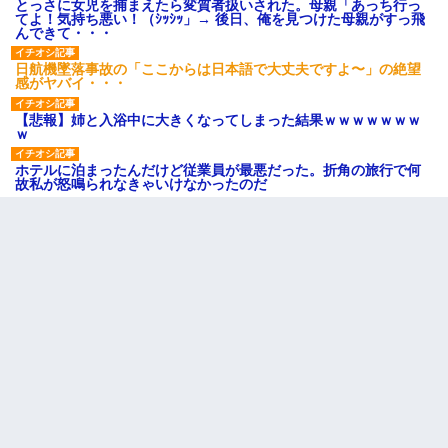
とっさに女児を捕まえたら変質者扱いされた。母親「あっち行っ
てよ！気持ち悪い！（ｼｯｼｯ」→ 後日、俺を見つけた母親がすっ飛
んできて・・・
日航機墜落事故の「ここからは日本語で大丈夫ですよ〜」の絶望
感がヤバイ・・・
【悲報】姉と入浴中に大きくなってしまった結果ｗｗｗｗｗｗｗ
ｗ
ホテルに泊まったんだけど従業員が最悪だった。折角の旅行で何
故私が怒鳴られなきゃいけなかったのだ