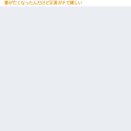
妻が亡くなったんだけど正直ガチで嬉しい
嫁に不倫されたから嫁と不倫相手に1000万の慰謝料請求した
我が家のガレージに見知らぬ車。俺「もしもし、玄関にもシャッ
ターリモコンあるだろ？DOWNのボタン押してｗ」→ 待つこと１
時間弱・・・
嫁が弁護士を連れてきて「悪いと思うなら慰謝料を払って離婚し
ろ」→ 俺「完全に恐喝になってますね」「お前、これが詐欺だっ
て知ってる？」
旦那の元カノをSNSで探して写真を保存して顔面評価スレで写真
を晒してた。ほとんどがブスという評価の中で二人ほど意外に好
評価で苦々しく思った
私は家が貧しくて、手に職をつけようと看護師になった。だけど
卒業を控えた年の1月末、車にひかれて看護師になれなくなった。
【悲報】姉と入浴中に大きくなってしまった結果ｗｗｗｗｗｗｗ
ｗ