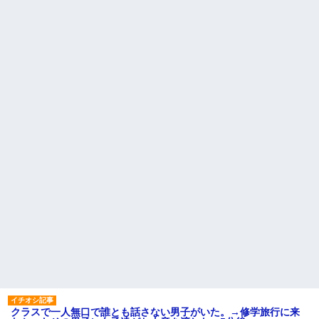
って言ったら・・・
「パワハラを受けたから思い切って転職した」とSNSで呟いた
ら、速攻でパワハラかました元上司がLINEを送ってきた。
彼にプロポーズされたんだけど、実は資産家だと知って婚約破棄
した。B子「A男くんと別れたって本当？私が付き合ってもい
い？」
【復讐】義兄嫁「生活費、足りない分を貸してほしい」私「貸す
わけないでしょｗｗｗｗ」→ 理由を話したら泣き出して・・私
（あまりにも希望通り）
【不幸な結婚式】新郎親族「ブスのくせにドレスなんか着ちゃっ
てさ～ほんと恥ずかしいわよね～（大声」新郎両親「！！！（土
下座」→ 結果・・・
スマホを与えられて、中学卒業する頃にはすっかり女叩きに洗脳
された弟が、大学進学のために一人暮らししたいと言い出した。
9月に付き合い始めたけどこの、この人と結婚はないわと判断して
クラスで一人無口で誰とも話さない男子がいた。→修学旅行に来
別れた。その元彼が交通事故で重体になっているらしく…