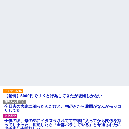
ｗｗｗｗ
違った。接客と清掃、草取りと
かが仕事ｗ
NTTから見に覚えのない請求
書がきた。無視しようと思って
旦那の同僚女が旦那の元カ
いたら、とんでもない事実が判
ノ。なのにしょっちゅうペアで
明して…
仕事してて遅くまで残業したり
二人で出張に行ったり。なんで
ハードオフに売っていた4万
「今度の出張は一人で行く」っ
4000円のフィギュアがヤバすぎ
て嘘つくのかな
るｗｗｗｗｗｗ「こんな高い
の？ｗｗ」「逆に超安い」
休んだ翌日、先輩パートに申
し送りあるかと確認したらいき
私「ちょっと、人の家の金庫
なりキレられた。このパートの
触らないでよ！」キチママ『そ
性格悪くないか？
こに金庫があったから、開けて
みようとしただけ☆』義兄「泥
【速報】専門家「イオンモー
は出てけ！二度と来るな！」結
ル熊本の爆心地に”こんなも
果・・・
の”があったんだけど…」
私「初めて飲む味だけどなん
24歳の嫁に性的な魅力を感じ
のお茶？」彼「ちっ！」私「」
なくなったので離婚したい件
【GIF】JSのカンチョーワロ
主な税金の成り立ちを調べて
タ
みたよ
後続車にクラクションを鳴ら
され彼氏が逆切れ。「何クラク
【驚愕】5000円でＪＫと行為してきたが後悔しかない…
ション鳴らしてんだ！降りてこ
いよ！」と怒鳴りだし...
今日夫の実家に泊ったんだけど、朝起きたら股間がなんかモッコ
【衝撃】報酬100万円超の治験
リしてた
募集がこちらｗｗｗｗｗ(※画像
あり)
子供の頃、母の弟にイタズラされてて中学に入ってから関係を持
【ネット騒然】惨殺されたタ
ってしまった。拒絶したら「全部バラしてやる」と脅迫されたの
ワマン頂き女子のこの動画、す
で両親に全部話した。