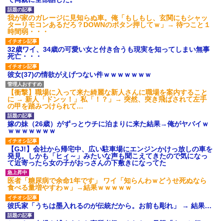
げえええええｗｗｗｗｗｗｗｗ
ｗｗｗ
我が家のガレージに見知らぬ車。俺「もしもし、玄関にもシャッ
【愕然】白のクラウン俺氏、
ターリモコンあるだろ？DOWNのボタン押してｗ」→ 待つこと１
高速道路左車線を制限速度で走
時間弱・・・
った結果wwwwwwwwwwww
百年の恋12-899 食べた量を
32歳ワイ、34歳の可愛い女と付き合うも現実を知ってしまい無事
張り合ってくる
死亡・・・
【悲報】佐藤輝明・・・２軍
でも盛大にやらかす←あまり悲
彼女(37)の情欲がえげつない件ｗｗｗｗｗｗｗ
しませないでくれ
【衝撃】職場に入って来た綺麗な新人さんに職場を案内すること
に → 新人「ドンッ！」私「！？」→ 突然、突き飛ばされて左手
の甲を踏みつけられて…
嫁の妹（26歳）がずっとウチに泊まりに来た結果→俺がヤバイｗ
ｗｗｗｗｗｗｗ
【GJ!】会社から帰宅中、広い駐車場にエンジンかけっ放しの車を
発見。しかも「ヒィ～」みたいな声も聞こえてきたので気になっ
て近寄ったら女の子がおっさんの下敷きになってた
医者「糖尿病で余命1年です」 ワイ「知らんわｗどうせ死ぬなら
食べる量増やすわｗ」→結果ｗｗｗｗｗ
彼氏家「うちは墨入れるのが伝統だから。お前も彫れ」 → 結果…