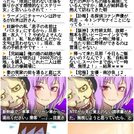
ったら「理屈に合わない主張を
なたの声がうちの猫を罵倒して
振りかざす感情的なヒステリー
いるんですか」隣人が給餌器を
女」と言いふらされて・・・
抱えて訪ねてきた朝
ラーメンにチャーハンは許せ
【訃報】名探偵コナン声優が
るが白米は許さん
死去 → 今トンデモナイことにな
ってる・・・
妊娠中の私「息子の名前は
『パスタ』にするから」旦那・
【阪神】大竹耕太郎、故郷・
親・友人「！？ やめなよそんな
熊本を思いヒーローインタで号
名前！」私「私が産むんだから
泣「地震があった時に帰省」
文句は言わせない！」現在、改
「当たり前に野球ができるのは
名の手続き中です・・・
普通じゃない」
【完結編】俺の娘の結婚が破
帰って来た旦那「今日もご飯
談に。だが彼氏は「2000万の土
ないの？なんで？」私「自転車
地」を購入。こじれた二人は想
ないしスーパーまで歩いて一時
像以上の修羅場に
間。無理よ！」→結果ｗｗｗ
妻の実家の前を通ると庭に大
【悲報】女優・南沙良（２
きな穴が。びっくりして近寄る
４）「私は陰キャ。人と話した
と穴の中に嫁がいて...
くないので家に引きこもってPC
でアニメを観ていたい」
子供がアベマで葬送のフリー
レンを延々見てる。回想シーン
【幽霊否定派、完全論破】幽
ばかりだけどこれは尺稼ぎな
霊がいないなら午前2時に一人で
の？
墓石を木刀で叩き割れるよな？
ｗｗｗｗｗ他
夫をどうしても労ってあげら
れないし大切にできない。出産
血を見て失神した俺が「殺人
新幹線で。車掌「グリーン車からご
NTTから見に覚えのない請求書がき
した時の夫の態度に納得できな
事件の被害者（遺体）」と勘違
退出ください」乗客「…」→注意さ
た。無視しようと思っていたら、と
くて...
いされ現場が大パニックに！勇
敢なおばちゃんとオジサン達の
れても動かない乗客を見ていたら、
んでもない事実が判明して…
実家を継いだのは自分だと次
団結力と勘違い劇がこちらｗｗ
男を追い出そうとした長男に次
その直後まさかの展開に…
男が「え、この家って継ぐほど
日頃から「泥棒の9割は韓国