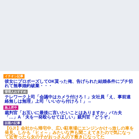
彼女にプロポーズしてOK貰った俺、告げられた結婚条件にブチ切
れて無事婚約破棄・・・
テレワーク上司「会議中はカメラ付けろ！」女社員「え、事前連
絡無しは無理」上司「いいから付けろ！」→
裁判官「お互いに最後に言いたいことはありますか」バカ夫
「…」A「夫を一発殴らせてほしい」裁判官「どうぞ」
【GJ!】会社から帰宅中、広い駐車場にエンジンかけっ放しの車を
発見。しかも「ヒィ～」みたいな声も聞こえてきたので気になっ
て近寄ったら女の子がおっさんの下敷きになってた