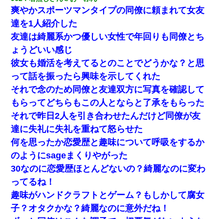
爽やかスポーツマンタイプの同僚に頼まれて女友
達を1人紹介した
友達は綺麗系かつ優しい女性で年回りも同僚とち
ょうどいい感じ
彼女も婚活を考えてるとのことでどうかな？と思
って話を振ったら興味を示してくれた
それで念のため同僚と友達双方に写真を確認して
もらってどちらもこの人とならと了承をもらった
それで昨日2人を引き合わせたんだけど同僚が友
達に失礼に失礼を重ねて怒らせた
何を思ったか恋愛歴と趣味について呼吸をするか
のようにsageまくりやがった
30なのに恋愛歴ほとんどないの？綺麗なのに変わ
ってるね！
趣味がハンドクラフトとゲーム？もしかして腐女
子？オタクかな？綺麗なのに意外だね！