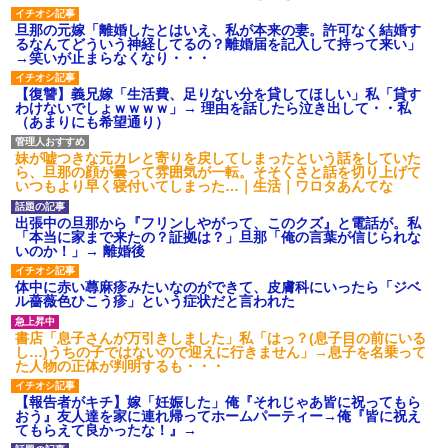
旦那の元嫁「離婚したとはいえ、私が本来の妻。許可なく結婚す
るなんてどういう神経してるの？離婚届を記入して持って来い」
→笑いが止まらなくなり・・・
【復讐】義兄嫁「生活費、足りない分を貸してほしい」私「貸す
わけないでしょｗｗｗｗ」→ 理由を話したら泣き出して・・私
（あまりにも希望通り）
妹が嘘つきな元カレと寄りを戻してしまったという話をしていた
ら、旦那の顔が曇って雰囲気が一転。そそくさと話を切り上げて
いつもより早く寝付いてしまった…｜生活｜ワロタあんてな
出張中の旦那から『フリンしやがって、このクズ』と電話が。私
「本当に家まで来たの？証拠は？」旦那「俺の言葉が信じられな
いのか！」→ 離婚後
体中に赤い蕁麻疹みたいなのができて、皮膚科にいったら「ジベ
ル薔薇色ひこう疹」という症状だと言われた
書店「息子さんが万引きしました」私「はっ？(息子目の前にいる
し…)うちの子ではないので迎えに行きません」→息子を名乗って
た人物の正体が判明するも・・・
【報告者がキチ】嫁「妊娠した」俺『それじゃあ皆に祝ってもら
おう』友人達を家に連れ帰ってホームパーティー→俺『皆に祝え
てもらえて良かったな！』→