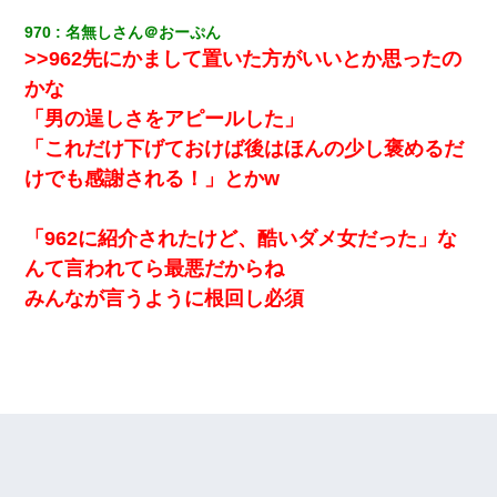
970
名無しさん＠おーぷん
夫に癌の余命宣告。その闘病中に長女から信じられない言葉を受
>>962先にかまして置いた方がいいとか思ったの
けた
かな
「男の逞しさをアピールした」
新卒の女性社員に1年半ストーカーされていた。俺「マジで怖い」
上司「話をしてみる」→女性社員「実は10数年前に…」
「これだけ下げておけば後はほんの少し褒めるだ
けでも感謝される！」とかw
ワイアラサー主婦、昨晩久しぶりに夫と致した結果ｗｗｗｗｗ
「962に紹介されたけど、酷いダメ女だった」な
13歳娘が元嫁のところから逃げてきた。どう扱ったらいいのかわ
んて言われてら最悪だからね
からない
みんなが言うように根回し必須
全く親しくないママ友Aから突然「飲み会しよう」と誘われたがお
断りした。後日Aの企みを知ってゾッとするやら腹立つやら！
10年ほど前、息子がまだ年中だった時に離婚したんだけど、一昨
年の暮れに突然息子が職場を訪ねてきた。
ミスした新人(
)に冗談で「行為させてくれたら許してあげる」