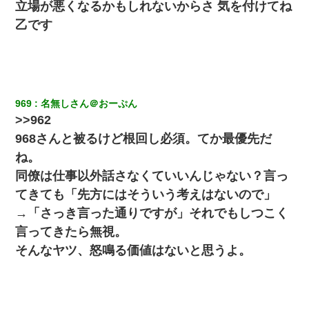
【唖然】帰宅したら旦那のスポーツカーが消えていた。警察『目
立場が悪くなるかもしれないからさ 気を付けてね
立つし、すぐ見つかるかもしれません』→ 数時間後・・警察『××
さんご存じですか？』
乙です
彼氏家「うちは墨入れるのが伝統だから。お前も彫れ」 → 結果…
彼女との行為を録画した結果→衝撃の事実が判明したｗｗｗｗｗ
969
名無しさん＠おーぷん
ｗ
>>962
968さんと被るけど根回し必須。てか最優先だ
新築の家で。クラクラするくらいの「白粉の匂い」が鼻につくも
嫁＆娘「そんな匂いしない…」ある日、友人奥「素敵なアンティ
ね。
ークですね！」俺（！？）
同僚は仕事以外話さなくていいんじゃない？言っ
てきても「先方にはそういう考えはないので」
【衝撃】ヤンキー女に「サせて」って言った結果
→「さっき言った通りですが」それでもしつこく
言ってきたら無視。
小学生の息子が急に様子がおかしくなった。私「理由を聞いても
『わかんない！』って怒鳴り付けてくるし、困っってる」旦那
そんなヤツ、怒鳴る価値はないと思うよ。
「話してみるよ」→ 後日・・・
上司「何なの、この書類！！」私「あの‥」上司「今は私が話し
てるの！」私「ですから」上司「黙って聞きなさい！」私「それ
は」上司「言い訳しない！」→結果ｗｗｗｗｗ