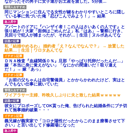
なかったその男子に女子達がお土産を渡した。5分後…
同じマンションに住んでる女性が鍵をわかりやすいところに隠し
医者「糖尿病で余命1年です」 ワイ「知らんわｗどうせ死ぬなら
ている事に気づいた俺「忍びこんでみよう！」→ 結果
食べる量増やすわｗ」→結果ｗｗｗｗｗ
アパートのドアに『ハンザイ者！この人はさいあくの人です』と
張り紙が！大家「面倒はごめんだよ」私「はあ」→警察に行き、
【画像】女上司(30)「終電なくなったね…部屋くる？」ワイ「行
見回りで犯人が捕まったが、それが…｜生活｜ヌルポあんてな
きます！」
私「結婚やめるわ」 婚約者「え？なんでなんで？」 → 放置した
結果…｜生活｜ワロタあんてな
嫁が涙声で『会いたいね』とか言っているのが聞こえた。俺「こ
んな時間に誰と電話してんの？」嫁「ごめんなさい…！（大号
ＤＮＡ検査『血縁関係０％』旦那「やっぱり托卵だったんだ…」
泣」俺（キターー）→
嫁「本当に身に覚えがない」「なにかの間違いだ！取り違え
だ！」→ 嫁「あっ」
【驚愕】5000円でＪＫと行為してきたが後悔しかない…
「お前の父ちゃんは自宅警備員」とかからかわれたけど、実はと
んでもない仕事に就いていた
父が他界→父のフリン相手『どうか相続を放棄して下さい、昔の
ワイアラサー主婦、昨晩久しぶりに夫と致した結果ｗｗｗｗｗ
ことは謝ります。ごめんなさい…』私「お子さんはフリン略奪婚
って知ってるの？」相手『 』結果→
彼女にプロポーズしてOK貰った俺、告げられた結婚条件にブチ切
れて無事婚約破棄・・・
朝起きたら嫁がいなかった。俺（嫁も嫁実家も電話に出ない…不
義兄嫁が義実家で「コロナ陽性だったからこのまま療養させて下
安だ）→ 仕事を早退して帰宅すると、嫁と嫁両親と知らない男が
さい」と言い出してド修羅場になった
２人・・・