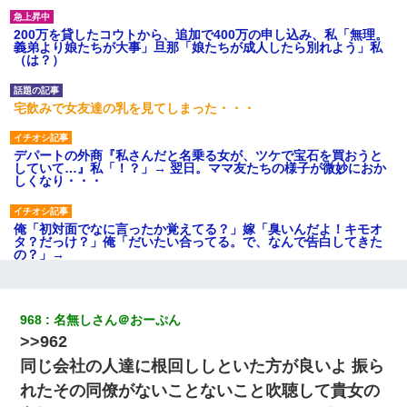
200万を貸したコウトから、追加で400万の申し込み、私「無理。
義弟より娘たちが大事」旦那「娘たちが成人したら別れよう」私
（は？）
宅飲みで女友達の乳を見てしまった・・・
デパートの外商『私さんだと名乗る女が、ツケで宝石を買おうと
していて…』私「！？」→ 翌日。ママ友たちの様子が微妙におか
しくなり・・・
俺「初対面でなに言ったか覚えてる？」嫁「臭いんだよ！キモオ
タ？だっけ？」俺「だいたい合ってる。で、なんで告白してきた
の？」→
裁判官「お互いに最後に言いたいことはありますか」バカ夫
「…」A「夫を一発殴らせてほしい」裁判官「どうぞ」
968
名無しさん＠おーぷん
>>962
ナンパにほいほい付いていった私、地獄に落ちる
同じ会社の人達に根回ししといた方が良いよ 振ら
れたその同僚がないことないこと吹聴して貴女の