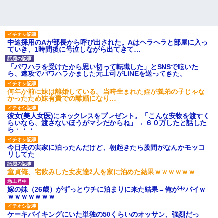
中途採用のAが部長から呼び出された。Aはヘラヘラと部屋に入っ
ていき、1時間後に号泣しながら出てきて…
「パワハラを受けたから思い切って転職した」とSNSで呟いた
ら、速攻でパワハラかました元上司がLINEを送ってきた。
何年か前に妹は離婚している。当時生まれた姪が義弟の子じゃな
かったため妹有責での離婚になり…
彼女(美人女医)にネックレスをプレゼント。「こんな安物を渡すく
らいなら、渡さないほうがマシだからね」→ ６０万したと話した
ら・・・
今日夫の実家に泊ったんだけど、朝起きたら股間がなんかモッコ
リしてた
童貞俺、宅飲みした女友達2人を家に泊めた結果ｗｗｗｗｗｗ
嫁の妹（26歳）がずっとウチに泊まりに来た結果→俺がヤバイｗ
ｗｗｗｗｗｗｗ
ケーキバイキングにいた単独の50くらいのオッサン、強烈だっ