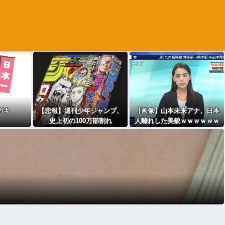
ガキ
【悲報】週刊少年ジャンプ、
【画像】山本未来アナ、日本
史上初の100万部割れ
人離れした美貌ｗｗｗｗｗｗ
ｗ