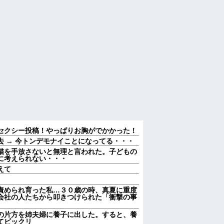
セクシー投稿！やっぱりお胸がでかかった！
 → 今トンデモナイことになってる・・・
猫を手放さないと無理と言われた。子どもの
に考えられない・・・
えて
責められ育った私…３０歳の時、真夏に重度
会社の人たちから叩きつけられた「衝撃の事
の片方を姉夫婦に養子に出した。すると、養
てビックリ