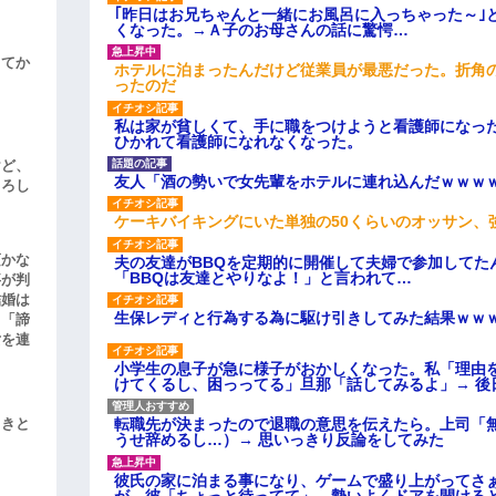
｢昨日はお兄ちゃんと一緒にお風呂に入っちゃった～｣
くなった。→Ａ子のお母さんの話に驚愕…
してか
ホテルに泊まったんだけど従業員が最悪だった。折角
ったのだ
私は家が貧しくて、手に職をつけようと看護師になっ
ひかれて看護師になれなくなった。
けど、
友人「酒の勢いで女先輩をホテルに連れ込んだｗｗｗ
よろし
ケーキバイキングにいた単独の50くらいのオッサン、
頃かな
夫の友達がBBQを定期的に開催して夫婦で参加してた
「BBQは友達とやりなよ！」と言われて…
事が判
結婚は
生保レディと行為する為に駆け引きしてみた結果ｗｗ
、「諦
女を連
小学生の息子が急に様子がおかしくなった。私「理由
けてくるし、困っってる」旦那「話してみるよ」→ 後
転職先が決まったので退職の意思を伝えたら。上司「
引きと
うせ辞めるし…）→ 思いっきり反論をしてみた
彼氏の家に泊まる事になり、ゲームで盛り上がってさ
が…彼「ちょっと待ってて」→勢いよくドアを開ける