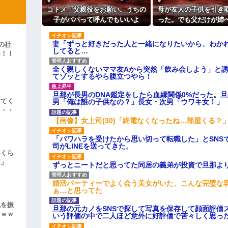
「泥は出てけ！二度と来るな！」結
コトメ「父親役をお願い。うちの
母が友人の子供を引き
彼「ちっ！」私「」
子がパパって呼んでもいいよ
った。でも父だけが姉
ね？」旦那「それは無理」→断っ
要求ばかり押し付け
逆切れ。「何クラクション鳴らして
た途端に大騒ぎになり…
妻「ずっと好きだった人と一緒になりたいから、わか
の社
してると…
い！！
らｗｗｗｗｗ(※画像あり)
」
女子のこの動画、すげえええええｗ
全く親しくないママ友Aから突然「飲み会しよう」と
てゾッとするやら腹立つやら！
車線を制限速度で走った結果
旦那が長男のDNA鑑定をしたら血縁関係0%だった。
えてく
男「俺は誰の子供なの？」長女・次男「ウワキ女！」
くる
・・・
やらかす←あまり悲しませないでく
【画像】女上司(30)「終電なくなったね…部屋くる？
「パワハラを受けたから思い切って転職した」とSNS
司がLINEを送ってきた。
いくら
い」
ずっとニートだと思ってた同居の義弟が投資で旦那よ
婚活パーティーでよく会う美女がいた。こんな完璧な
ぁ…と思ってた
気を振
旦那の元カノをSNSで探して写真を保存して顔面評価
ｗｗｗ
いう評価の中で二人ほど意外に好評価で苦々しく思っ