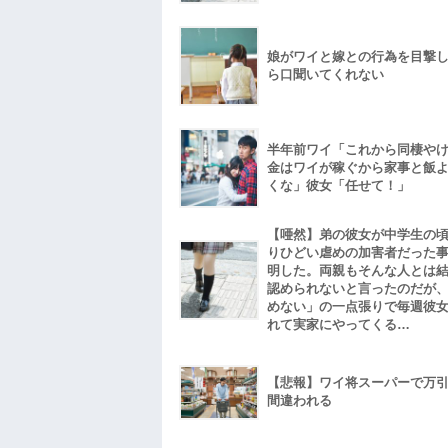
娘がワイと嫁との行為を目撃
ら口聞いてくれない
半年前ワイ「これから同棲や
金はワイが稼ぐから家事と飯
くな」彼女「任せて！」
【唖然】弟の彼女が中学生の
りひどい虐めの加害者だった
明した。両親もそんな人とは
認められないと言ったのだが
めない」の一点張りで毎週彼
れて実家にやってくる…
【悲報】ワイ将スーパーで万
間違われる