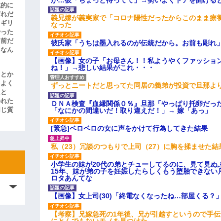
滅的に
どれだ
義兄嫁が義実家で「コロナ陽性だったからこのまま療
リギリ
なった
やった
名前だ
彼氏家「うちは墨入れるのが伝統だから。お前も彫れ」
、なん
【画像】女の子「お母さん！！私ようやくファッショ
ね！」→悲しい結果がこれ・・・
」とか
をよく
ずっとニートだと思ってた同居の義弟が投資で旦那よ
たと
かれた
ＤＮＡ検査『血縁関係０％』旦那「やっぱり托卵だっ
「なにかの間違いだ！取り違えだ！」→ 嫁「あっ」
同じ質
[緊急]ベロベロの女に声をかけて行為してきた結果
私（23）冗談のつもりで上司（27）に胸を揉ませた結
小学生の妹が20代の弟とチューしてるのに、見て見ぬ
15年、妹が弟の子を妊娠したらしくもう堕胎できない
ロタあんてな
【画像】女上司(30)「終電なくなったね…部屋くる？
【考察】兄嫁急死の1年後、兄が引越すというので手
にとんでもないモノを見つけた