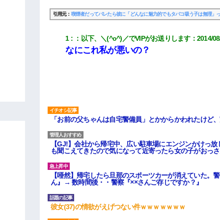
引用元：
喫煙者だってバレたら彼に「どんなに魅力的でもタバコ吸う子は無理」
1
：
以下、＼(^o^)／でVIPがお送りします
：
2014/08
なにこれ私が悪いの？
「お前の父ちゃんは自宅警備員」とかからかわれたけど、
【GJ!】会社から帰宅中、広い駐車場にエンジンかけっ
も聞こえてきたので気になって近寄ったら女の子がおっさ
【唖然】帰宅したら旦那のスポーツカーが消えていた。警
ん』→ 数時間後・・警察『××さんご存じですか？』
彼女(37)の情欲がえげつない件ｗｗｗｗｗｗｗ