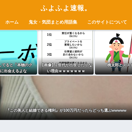
ふよふよ速報。
ホーム
鬼女・気団まとめ用語集
このサイトについて
してると「本物のク
【画像】Z世代が出世したくな
桃太郎とメス
に出会えるよな
い理由ｗｗｗｗｗｗｗ
『この美人と結婚できる権利』が100万円だったらどっち選ぶwwwww