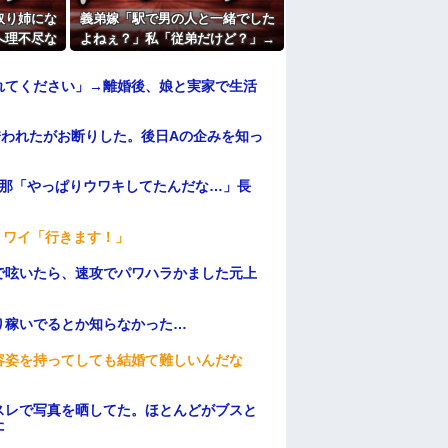
取り姉にな
義弟嫁「駅で男の人と一緒でした
へ理不尽な
よねぇ？」私「従弟だけど？」→
ていて…
意味深な言い方をされてウンザリ
して…
れてください」→離婚後、娘と実家で生活
誘われたがお断りした。後日Aの企みを知っ
旦那「やっぱりウワキしてたんだな…」長
」ワイ「行きます！」
で呟いたら、速攻でパワハラかました元上
り稼いでるとか知らなかった…
容姿を持ってしても結婚て難しいんだな
スレで写真を晒してた。ほとんどがブスと
た