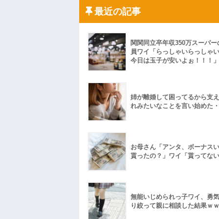
たから、開けてみようとしただけ☆』義兄
果・・・
最近の記事
私「初めて飲む味だけどなんのお茶？」
【GIF】JSのカンチョーワロタ
後続車にクラクションを鳴らされ彼氏が
関関同立卒年収350万スーパー
んだ！降りてこいよ！」と怒鳴りだし...
員ワイ「らっしゃいらっしゃ
【衝撃】報酬100万円超の治験募集がこち
今日は玉子が安いよぉ！！！
【ネット騒然】惨殺されたタワマン頂き
ｗｗｗｗｗｗｗｗｗｗ
【愕然】白のクラウン俺氏、高速道路左
wwwwwwwwwwww
姉が離婚して困ってるから支
百年の恋12-899 食べた量を張り合って
れみたいなことを言い始めた
【悲報】佐藤輝明・・・２軍でも盛大に
れ
お母さん「アンタ、ボーナス
貰ったの？」ワイ「貰ってな
無能いじめられっ子ワイ、勇
り絞って親に相談した結果ｗ