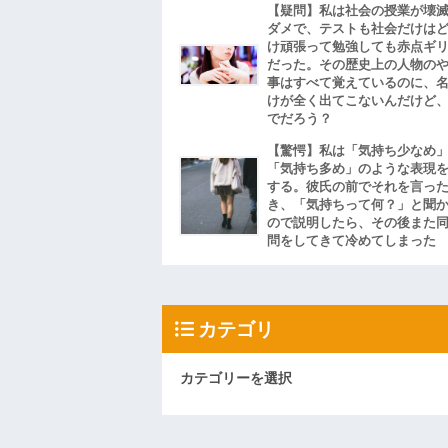
【疑問】私は社会の授業が壊
ダメで、テストも社会だけは
け頑張って勉強しても赤点ギ
だった。その歴史上の人物の
事はすべて覚えているのに、
けが全く出てこないんだけど
でだろう？
【驚愕】私は「気持ち少なめ
「気持ち多め」のような表現
する。彼氏の前でそれを言っ
き、「気持ちって何？」と聞
ので説明したら、その後また
問をしてきて冷めてしまった
カテゴリ