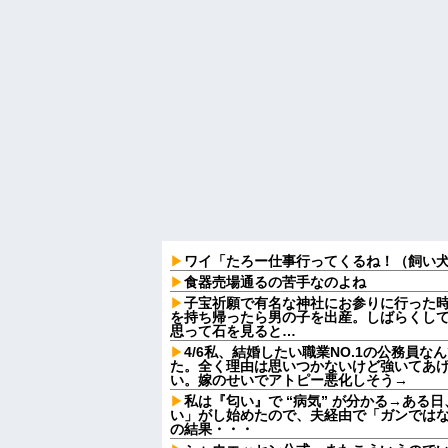
ワイ「たろー仕事行ってくるね！（飼い
食器売場通るの苦手なのよね
子宝祈願で有名な神社にお参りに行った
を持ち帰ったら男の子を出産。しばらくし
思って石を見ると…
4/6私、結婚したい職業NO.1の公務員
た。全く理由は思いつかないけど強いてあ
い。嫁のせいでアトピー悪化しそう→
私は『匂い』で “病気” が分かる→ある
い」がし始めたので、夫経由で「ガンでは
の結果・・・