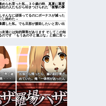
責められ育った私…３０歳の時、真夏に重度
会社の人たちから叩きつけられた「衝撃の事
んそんなに頑張ってるのにボーナスが減った
にし始めた→
暴露した私。でも旦那が援助したいと言い出
お友達には知的障害があります そしてこの知
るのです 「もうあの子と遊ぶな」と娘に言っ
彼母が「私ちゃんは結婚したら仕事辞める予
るｗ他
になったんやろ…」と思うコンテンツ
「笑える画像・最高な画像」貼っていけｗｗ
前妻の娘に「実の子じゃない！」と訴えた結
で『男と遊
出張から帰ったら、嫁の顔が青ざ
加齢で＊が緩んだのかチョビッと漏れるように
果・・・
めていた。俺「一体何があったん
だ？」嫁「…」→子供たちに話を
かも知れないのに…
聞くと…
すぎて家を出て現在養護施設で暮らしていま
たよ