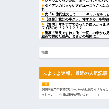
シャウエッセン公式、またこういうので
ダイアンのじゃない方がユースケさんに
れ
女「43億円注文して………キャンセルっ
【画像】愛知の半グレ、怖すぎる→御尊
【驚愕】マチアプで会った外国人からま
ワイ詰みか？？？？？？？
警察「違反ですね」俺「一度この車から
差点で揉めた結果、まさかの展開に…
ミスドで隣の席の女性二人の会話が聞こ
したくてでっち上げのDV証拠を...
アラフィフ正社員の男性が若い20代の可
私「もう離婚したい」夫「お前は一生俺
はずが恐ろしい要求を突き付けられて…
私「毎日何をしてるんですか？」同室の
聞こえていた声の正体が意外すぎて…
休日に甥っ子をアポなし託児を押し付け
ふよふよ速報。最近の人気記事
てw」と言うので『Gガンダム』を一気見さ
病...
彼氏が『この車』買おうとして私とケン
【うわぁ】 都営団地住み、年収10万円
関関同立卒年収350万スーパーの社員ワイ「らっし
ｗｗｗｗｗ
っしゃい！！今日は玉子が安いよぉ！！！」
ハードオフに売っていた4万4000円のフ
「こんな高いの？ｗｗ」「逆に超安い」
私「ちょっと、人の家の金庫触らないで