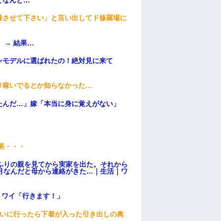
養させて下さい」と言い出してド修羅場に
 → 結果…
ンモデルに選ばれたの！絶対見に来て
り稼いでるとか知らなかった…
たんだ…」嫁「本当に身に覚えがない」
果・・・
ふりの親を見てから実家を出た。それから
月なんだと母から連絡がきた…｜生活｜ワ
」ワイ「行きます！」
伝いに行ったら下着が入った引き出しの奥