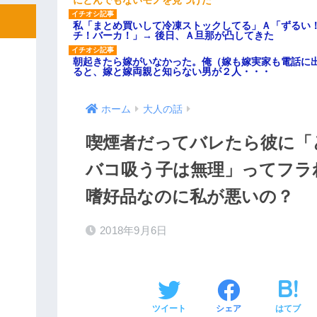
私「まとめ買いして冷凍ストックしてる」Ａ「ずるい
チ！バーカ！」→ 後日、Ａ旦那が凸してきた
朝起きたら嫁がいなかった。俺（嫁も嫁実家も電話に出
ると、嫁と嫁両親と知らない男が２人・・・
ホーム
大人の話
喫煙者だってバレたら彼に「
バコ吸う子は無理」ってフラ
嗜好品なのに私が悪いの？
2018年9月6日
ツイート
シェア
はてブ