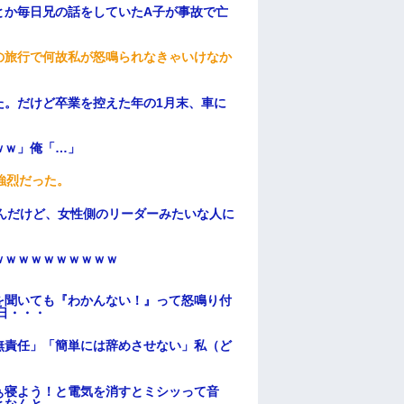
とか毎日兄の話をしていたA子が事故で亡
の旅行で何故私が怒鳴られなきゃいけなか
た。だけど卒業を控えた年の1月末、車に
ｗｗ」俺「…」
強烈だった。
んだけど、女性側のリーダーみたいな人に
ｗｗｗｗｗｗｗｗｗｗ
を聞いても『わかんない！』って怒鳴り付
日・・・
無責任」「簡単には辞めさせない」私（ど
ぁ寝よう！と電気を消すとミシッって音
となんと…