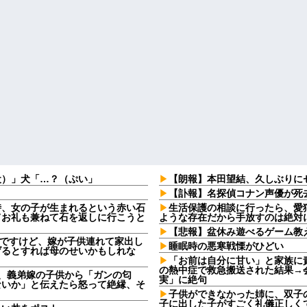
犬）」犬「…？（ぷい」
【朗報】本田望結、久しぶりに
【訃報】名探偵コナン声優が死去
時、女の子が生まれるという赤い石
生活保護の相談に行ったら、愛
てお礼も兼ねて石を返しに行こうと
ような存在だから手放すのは絶対
【悲報】盆休み遊べるゲーム教
なんですけど、嫁が子供連れて家出し
睡眠時の悪寒戦慄がひどい
げるとすれば母のせいかもしれな
「お前は自分に甘い」と家族に
の熱中症で救急搬送された結果→
日、義弟嫁の子供から「ガンの匂
実」に絶句
ないか」と伝えたら怒って絶縁、そ
子供ができなかった姉に、双子
子に出した子がすごく礼儀正しく