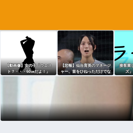
【動画像】女の子「ウエス
【悲報】仙台育英のマネージ
接客業
ト？・・・60㎝だよ！」
ャー、首をひねっただけでな
ズ」
ぜかウインクしたことにされ
てしまう