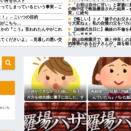
いい丼をポスト
「お前は自分に甘い」と家族に
なってしまっているという事実←こ
の熱中症で救急搬送された結果→
実」に絶句
と！」←こいつの目的
【悔しい】トメ「嫁子のお父さ
顔がこちら…
り大変ねぇ」私の自慢の父をバカ
さかの『こう』言われたんやがこれ
【結婚式当日に】義妹の不倫を
して…ｗｗｗ
見てくださいよ」→見通しの悪い交
娘は幼稚園児で、娘と仲良しの
的障害のあるお子さんが、娘を殴
てもいいものでしょうか？
えてきた。その内容が、旦那と離婚
彼の母親と初めて食事した時に
定なんですってね」と言ってきた
愛い女の子以外には挨拶をしない
【画像】福原遥さん、意外とあ
のために生きろ」→話し合いになる
「今思えばなんであんなに夢中
女性「実はね…」→カーテン越しに
【画像】思わず保存したくなる
ｗｗｗ
てきた兄嫁！「テレビでも見せとい
【修羅場】不妊と判明した夫、
せた結果……甥っ子が重度の中二
果ｗｗｗｗ
子供ができなかった姉に、双子の
有給使って旦那に内緒
33歳くらいから太ったせいか
片方を姉夫婦に養子に出した。す
んでいたら』バレた結
カになってるんだけどｗｗｗｗｗｗ
なった
ると、養子に出した子がすごく礼
上げると「大変なこと」になるｗｗ
相手がどんなパイプ持っている
ゃいら
儀正しくてビックリ
高校３年生の女です。家が嫌い
ィギュアがヤバすぎるｗｗｗｗｗｗ
す
主な税金の成り立ちを調べてみ
よ！」キチママ『そこに金庫があっ