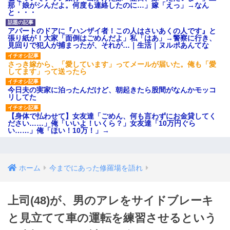
那「娘がシんだよ。何度も連絡したのに…」嫁「えっ」→なん
と・・・
アパートのドアに『ハンザイ者！この人はさいあくの人です』と
張り紙が！大家「面倒はごめんだよ」私「はあ」→警察に行き、
見回りで犯人が捕まったが、それが…｜生活｜ヌルポあんてな
さっき嫁から、「愛しています」ってメールが届いた。俺も「愛
してます」って送ったら
今日夫の実家に泊ったんだけど、朝起きたら股間がなんかモッコ
リしてた
【身体で払わせて】女友達「ごめん、何も言わずにお金貸してく
ださい……」俺「いいよ！いくら？」女友達「10万円ぐら
い……」俺「ほい！10万！」→
ホーム
今までにあった修羅場を語れ
上司(48)が、男のアレをサイドブレーキ
と見立てて車の運転を練習させるという