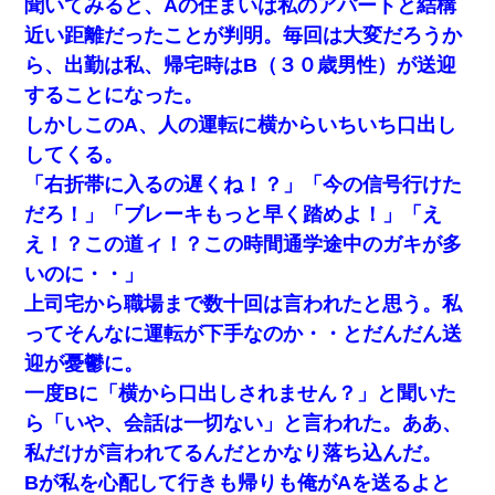
子を名乗ってた人物の正体が判明するも・・・
聞いてみると、Aの住まいは私のアパートと結構
近い距離だったことが判明。毎回は大変だろうか
ワイアラサー主婦、昨晩久しぶりに夫と致した結果ｗｗｗ
ら、出勤は私、帰宅時はB（３０歳男性）が送迎
ｗｗ
することになった。
しかしこのA、人の運転に横からいちいち口出し
【報告者がキチ】嫁「妊娠した」俺『それじゃあ皆に祝っ
てもらおう』友人達を家に連れ帰ってホームパーティー→
してくる。
俺『皆に祝えてもらえて良かったな！』→
「右折帯に入るの遅くね！？」「今の信号行けた
だろ！」「ブレーキもっと早く踏めよ！」「え
結婚生活10ヶ月目で嫁から一方的に「もう冷めた」と離婚
切り出された
え！？この道ィ！？この時間通学途中のガキが多
いのに・・」
【修羅場】彼女親「カスな家柄のヤツなんかと家族になる
上司宅から職場まで数十回は言われたと思う。私
のはごめんだ」俺「じゃあ別れます…」→ 彼女「なんで言
い返してくれなかったの？（泣」
ってそんなに運転が下手なのか・・とだんだん送
迎が憂鬱に。
【悲報】お風呂で父親と姉が完全に行為してるんだが...
一度Bに「横から口出しされません？」と聞いた
ら「いや、会話は一切ない」と言われた。ああ、
嘘をついてフリン旅行へ出かけた嫁→翌日、嫁「ただいま
私だけが言われてるんだとかなり落ち込んだ。
～」旦那「娘がシんだよ。何度も連絡したのに…」嫁「え
っ」→なんと・・・
Bが私を心配して行きも帰りも俺がAを送るよと