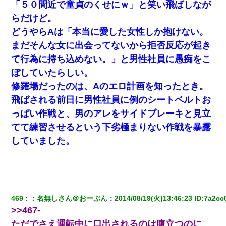
「５０間近で童貞のくせにｗ」と笑い飛ばしなが
小2の頃、妹と昼寝してたら家が火事になってて気づくと逃
げ場がなかった。妹を抱き締めて「ﾀﾋんじゃうよ」って泣
らだけど。
いてたら…
どうやらAは「本当に愛した女性しか抱けない。
まだそんな女に出会ってないから拒否反応が起き
ミスした新人(
)に冗談で「行為させてくれたら許してあ
げる」って言ったら・・・
て行為に持ち込めない。」と男性社員に愚痴をこ
ぼしていたらしい。
【衝撃】ある工場に配属すると、女の人がみんな退職して
修羅場だったのは、Aのエロ計画を知ったとき。
しまう。会社「仕事がハードだし田舎で娯楽も少ないから
キツイのか…」→ 実際は違った
飛ばされる前日に男性社員に例のシートベルトお
っぱい作戦と、男のアレをサイドブレーキと見立
私が遺産を相続。→それを知った義両親が「旅行代金を出
せ！」「リフォーム費用を負担しろ！」「金の管理は私達
てて練習させるという下劣極まりない作戦を暴露
がする！」と浅ましくも集りにきた。
していました。
469
：
名無しさん＠おーぷん
：
2014/08/19(火)13:46:23
 ID:
7a2cc
>>467-
ただでさえ運転中に口出されるのは腹立つのに