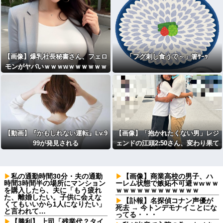
【画像】爆乳社長秘書さん、フェロ
「フグ刺し食うで～」箸ｻｰｯ
モンがヤバいｗｗｗwｗｗｗｗｗｗ
ｗｗ
【動画】『かもしれない運転』Lv.9
【画像】「抱かれたくない男」レジ
99が発見される
ェンドの江頭2:50さん、変わり果て
た姿で発見されるｗｗｗ
私の通勤時間30分・夫の通勤
【画像】商業高校の男子、ハ
時間3時間半の場所にマンション
ーレム状態で嫉妬不可避ｗwｗｗ
を購入したら、夫に「もう疲れ
ｗｗｗｗｗｗｗｗｗｗｗｗ
た、離婚したい。子供に会えな
【訃報】名探偵コナン声優が
くてもいいから1人になりたい」
死去 → 今トンデモナイことにな
と言われて…
ってる・・・
【勝利】 上司「残業代？タイ