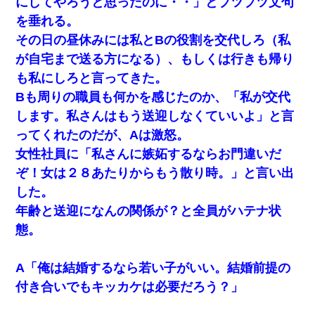
にしてやろうと思ったのに・・」とブツブツ文句
を垂れる。
【悲報】姉と入浴中に大きくなってしまった結果ｗｗｗｗ
その日の昼休みには私とBの役割を交代しろ（私
ｗｗｗｗ
が自宅まで送る方になる）、もしくは行きも帰り
も私にしろと言ってきた。
裁判官「お互いに最後に言いたいことはありますか」バカ
夫「…」A「夫を一発殴らせてほしい」裁判官「どうぞ」
Bも周りの職員も何かを感じたのか、「私が交代
します。私さんはもう送迎しなくていいよ」と言
【ワロタ】姉から「肉食系14才、乳丸出し、毛はうっすら
生えかけ」というタイトルで画像が送られてきた
ってくれたのだが、Aは激怒。
女性社員に「私さんに嫉妬するならお門違いだ
嫁が弁護士を連れてきて「悪いと思うなら慰謝料を払って
ぞ！女は２８あたりからもう散り時。」と言い出
離婚しろ」→ 俺「完全に恐喝になってますね」「お前、こ
れが詐欺だって知ってる？」
した。
年齢と送迎になんの関係が？と全員がハテナ状
【クズ】昔、兄がお見合いして「ブスすぎｗｗｗ」と断っ
態。
た女性が、兄の同級生と結婚。それを知った兄は荒れ狂
い、｢嫁さん、俺のお古ですが気分はどう？」とメールを送
った→
A「俺は結婚するなら若い子がいい。結婚前提の
付き合いでもキッカケは必要だろう？」
スマホを与えられて、中学卒業する頃にはすっかり女叩き
に洗脳された弟が、大学進学のために一人暮らししたいと
言い出した。