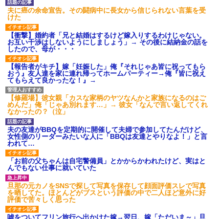
夫に癌の余命宣告。その闘病中に長女から信じられない言葉を受
けた
【衝撃】婚約者「兄と結婚はするけど嫁入りするわけじゃない。
お互い干渉はしないようにしましょう」→ その後に結納金の話を
したので、母が・・・
【報告者がキチ】嫁「妊娠した」俺『それじゃあ皆に祝ってもら
おう』友人達を家に連れ帰ってホームパーティー→俺『皆に祝え
てもらえて良かったな！』→
【修羅場】彼女親「カスな家柄のヤツなんかと家族になるのはご
めんだ」俺「じゃあ別れます…」→ 彼女「なんで言い返してくれ
なかったの？（泣」
夫の友達がBBQを定期的に開催して夫婦で参加してたんだけど、
女性側のリーダーみたいな人に「BBQは友達とやりなよ！」と言
われて…
「お前の父ちゃんは自宅警備員」とかからかわれたけど、実はと
んでもない仕事に就いていた
旦那の元カノをSNSで探して写真を保存して顔面評価スレで写真
を晒してた。ほとんどがブスという評価の中で二人ほど意外に好
評価で苦々しく思った
嘘をついてフリン旅行へ出かけた嫁→翌日、嫁「ただいま～」旦