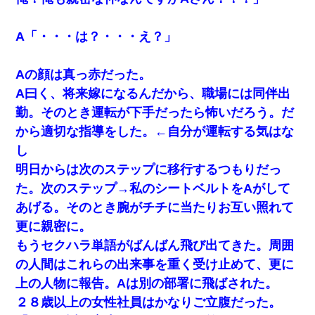
テレワーク上司「会議中はカメラ付けろ！」女社員「え、
A「・・・は？・・・え？」
事前連絡無しは無理」上司「いいから付けろ！」→
Aの顔は真っ赤だった。
体中に赤い蕁麻疹みたいなのができて、皮膚科にいったら
「ジベル薔薇色ひこう疹」という症状だと言われた
A曰く、将来嫁になるんだから、職場には同伴出
勤。そのとき運転が下手だったら怖いだろう。だ
私『貯金貯まったし、やっと家建てられるね！』夫「実家
から適切な指導をした。←自分が運転する気はな
を二世帯住宅にした。それに貯金使った」→私『離婚しよ
う』夫「えっ」私『使った貯金はあげるから』→すると…
し
明日からは次のステップに移行するつもりだっ
妻と同居し始めたときから、よく妻が「どこかで音漏れし
た。次のステップ→私のシートベルトをAがして
てない？音楽聞こえる」と言っていて…
あげる。そのとき腕がチチに当たりお互い照れて
更に親密に。
わい(42)渋谷の夜のサービスで19の女の子にゴックンさせ
た結果ｗｗｗｗｗｗｗｗ
もうセクハラ単語がばんばん飛び出てきた。周囲
の人間はこれらの出来事を重く受け止めて、更に
この母親は娘の黒歴史を掘り出さないと死ぬんか？ 死ぬ
上の人物に報告。Aは別の部署に飛ばされた。
んか？
２８歳以上の女性社員はかなりご立腹だった。