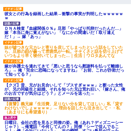
彼女との行為を録画した結果→衝撃の事実が判明したｗｗｗｗｗ
ｗ
ＤＮＡ検査『血縁関係０％』旦那「やっぱり托卵だったんだ…」
嫁「本当に身に覚えがない」「なにかの間違いだ！取り違え
だ！」→ 嫁「あっ」
妹が嘘つきな元カレと寄りを戻してしまったという話をしていた
ら、旦那の顔が曇って雰囲気が一転。そそくさと話を切り上げて
いつもより早く寝付いてしまった…｜生活｜ワロタあんてな
嫁が弁護士を連れてきて「悪いと思うなら慰謝料を払って離婚し
ろ」→ 俺「完全に恐喝になってますね」「お前、これが詐欺だっ
て知ってる？」
【クズ】昔、兄がお見合いして「ブスすぎｗｗｗ」と断った女性
が、兄の同級生と結婚。それを知った兄は荒れ狂い、｢嫁さん、俺
のお古ですが気分はどう？」とメールを送った→
【復讐】義兄嫁「生活費、足りない分を貸してほしい」私「貸す
わけないでしょｗｗｗｗ」→ 理由を話したら泣き出して・・私
（あまりにも希望通り）
日曜日、会社の窓を見ると同僚の姿。俺（あれ？ディズニーシー
じゃ？）→俺電話「今何してんの？」同僚「シーで並んでるこ
と！」俺「会社にいない？」→次の瞬間、すごい鳥肌が立った