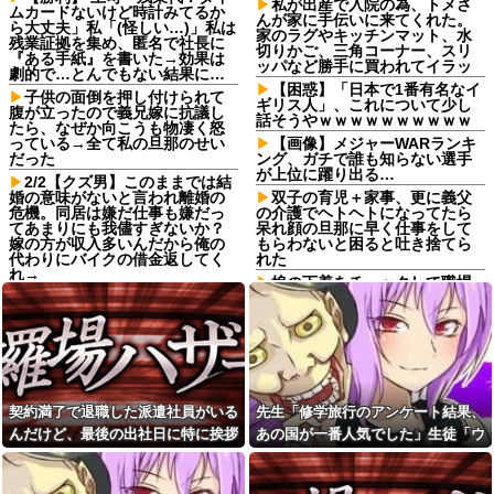
私が出産で入院の為、トメさ
ムカードないけど時計みてるか
んが家に手伝いに来てくれた。
ら大丈夫」私「(怪しい…)」私は
家のラグやキッチンマット、水
残業証拠を集め、匿名で社長に
切りかご、三角コーナー、スリ
『ある手紙』を書いた→効果は
ッパなど勝手に買われてイラッ
劇的で…とんでもない結果に…
【困惑】「日本で1番有名なイ
子供の面倒を押し付けられて
ギリス人」、これについて少し
腹が立ったので義兄嫁に抗議し
話そうやｗｗｗｗｗｗｗｗｗｗ
たら、なぜか向こうも物凄く怒
っている→全て私の旦那のせい
【画像】メジャーWARランキ
だった
ング、ガチで誰も知らない選手
が上位に躍り出る…
2/2【クズ男】このままでは結
婚の意味がないと言われ離婚の
双子の育児＋家事、更に義父
危機。同居は嫌だ仕事も嫌だっ
の介護でヘトヘトになってたら
てあまりにも我儘すぎないか？
呆れ顔の旦那に早く仕事をして
嫁の方が収入多いんだから俺の
もらわないと困ると吐き捨てら
代わりにバイクの借金返してく
れた
れ→
娘の下着をチェックして職場
彼女と紫陽花見に行ったらス
に暴露する狂気の母親！娘の彼
ニーカーを履いてきてた。普通
氏を呪い「洗濯物のパンツ見て
かわいいぺたんこ靴とかじゃな
性生活を察して泣きたい」と周
いの？コーヒーや手作り菓子も
囲に暴露していて気持ち悪すぎ
持ってこないしさぁ…
た
【悲報】山本太郎さん、政治
22歳で戦死した特攻隊員、出
に興味なかった
撃前の日記に残した“本音”が悲
契約満了で退職した派遣社員がいる
先生「修学旅行のアンケート結果、
惨すぎる・・・他
【超絶悲報】東科大医学部卒
んだけど、最後の出社日に特に挨拶
あの国が一番人気でした」生徒「ウ
の美人YouTuberさん、直美でコ
レジ店員をしているんだけ
メント欄が炎上してしまう…
ど、高齢女性にだけよく聞き返
も菓子折りもなにもなく...
ソだ！沖縄や北海道が人気だっ
される。嫌がらせなのかなあと
【画像】最新の浜辺美波さ
た！」→トンデモナイことに・・・
思ってたけど、高齢女性にだけ
ん、ガチのマジで可愛過ぎてワ