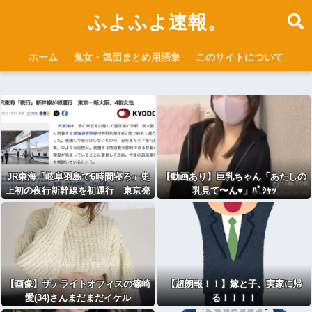
ふよふよ速報。
ホーム
鬼女・気団まとめ用語集
このサイトについて
JR東海「岐阜羽島で6時間寝ろ」史
【動画あり】巨乳ちゃん「あたしの
上初の夜行新幹線を初運行 東京発
乳見て〜ん♥」ﾊﾟｼｬｯ
22時新大阪着翌7時
【画像】サテライトオフィスの篠崎
【超朗報！！】嫁と子、実家に帰
愛(34)さんまだまだイケル
る！！！！