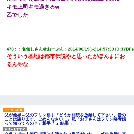
キモ上司キモ過ぎるw
乙でした
470
：
名無しさん＠おーぷん
：
2014/08/19(火)14:57:39
 ID:
3YBFs
そういう基地は都市伝説やと思ったがほんまにお
るんやな
父が他界→父のフリン相手『どうか相続を放棄して下さい、昔の
ことは謝ります。ごめんなさい…』私「お子さんはフリン略奪婚
って知ってるの？」相手『 』結果→
クラスで一人無口で誰とも話さない男子がいた。→修学旅行に来