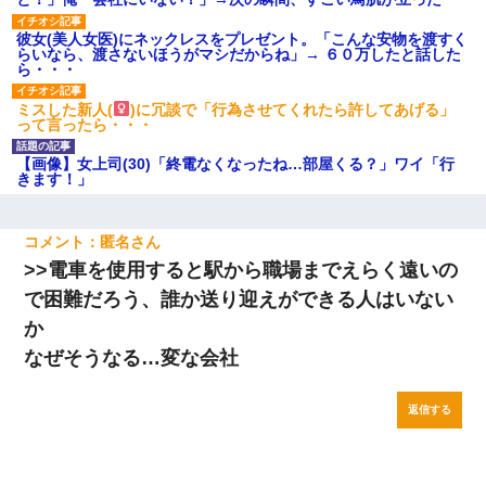
彼女(美人女医)にネックレスをプレゼント。「こんな安物を渡すく
らいなら、渡さないほうがマシだからね」→ ６０万したと話した
ら・・・
ミスした新人(
)に冗談で「行為させてくれたら許してあげる」
って言ったら・・・
【画像】女上司(30)「終電なくなったね…部屋くる？」ワイ「行
きます！」
匿名
>>電車を使用すると駅から職場までえらく遠いの
で困難だろう、誰か送り迎えができる人はいない
か
なぜそうなる…変な会社
返信する