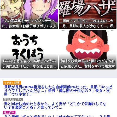
聞き取れない声質なのかな？
イらをドキドキさせてしまうw w
w w w w w
【後編】引き渡し直後の新築
戸建。嫁が男を連れ込んで濃厚
【悲報】「抱かれたくない
行為していたことが発覚
男」レジェンドの江頭2:50さ
ん、変わり果てた姿で発見され
父に誘われてモーニングを食
父の高級車を借りてダブルデート
同僚ママ「いや…これはあの…今
る
べに行くことに。客（ジロジ
に。彼女達（お菓子ボリボリ）友人
月、旦那の収入が少なくて…」私
ロ）私「えっ何？」店員「見て
【怒報】電車乗り込みぼく
の通りの状況なので…」→まさ
「人の車の中だぞ。やめろ」→する
「はい？」→ 同僚ママが隠したもの
「おっ、可愛いミニスカＯＬち
かの対応をされて...
ゃんの隣あいてんじゃん！座っ
と…
を見ると・・・
たろ！」→結果w w w w w w w
実際公務員になったらモテる
w
の？
義両親「空き家になるし住ん
【後編】元旦那が突然、自分
でいいよ」私たち「じゃあお言
の現妻とのメールを転送...その内
葉に甘えて…」→引っ越した途
容がキモすぎた件
端、予想外の出来事が待ってい
妹の頭が悪すぎる。結婚して2人の
義姉から義姉子の入園バッグを作れ
彼氏の家に遊びに行ったら彼
て…
母が大皿から唐揚げを素手でつ
子供に恵まれたが、母を返せと言っ
と依頼が来た。材料をすべて用意す
「昼間にあんなこと言った自
まんでひとくちかじり、残りを
てきた
るよう言ったら一万円を私の頭の上
分がバカ」と勝手に懺悔すら口
大皿へ戻した。私目が点。あり
にした営業
えないと彼氏に言ったら彼氏激
あたりからヒラヒラ〜と落としやが
おこ
彼と初めての夜。私「痛い！
った
どうしたの？」彼「実は俺、不
久しぶりに地元の同窓会に行
旦那が長男のDNA鑑定をしたら血縁関係0%だった。旦那「やっぱ
能なんだ…」→初めての夜に打
ったら、私を見た瞬間何人かが
りウワキしてたんだな…」長男「俺は誰の子供なの？」長女・次
ち明けられた理由が衝撃的で…
固まった。「え、生きてたの？｣
男「ウワキ女！」
妻が同期の男と頻繁に外出。
幼稚園からお花をやっている
その生活を4年間放置した結果こ
私の活けた花を、義兄嫁がボロ
妻と同居し始めたときから、よく妻が「どこかで音漏れしてな
うなった
クソにけなした
い？音楽聞こえる」と言っていて…
「彼氏居ないんでしょ？〇〇
今でも「日本が世界トップ」
君と付き合ったら？」とか言っ
なものって何がある？
３２歳俺「ずっと好きでした！！付き合って下さい！」 ２５歳