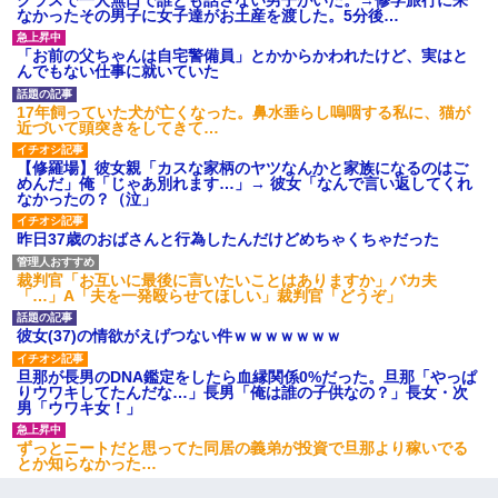
なかったその男子に女子達がお土産を渡した。5分後…
「お前の父ちゃんは自宅警備員」とかからかわれたけど、実はと
んでもない仕事に就いていた
17年飼っていた犬が亡くなった。鼻水垂らし嗚咽する私に、猫が
近づいて頭突きをしてきて…
【修羅場】彼女親「カスな家柄のヤツなんかと家族になるのはご
めんだ」俺「じゃあ別れます…」→ 彼女「なんで言い返してくれ
なかったの？（泣」
昨日37歳のおばさんと行為したんだけどめちゃくちゃだった
裁判官「お互いに最後に言いたいことはありますか」バカ夫
「…」A「夫を一発殴らせてほしい」裁判官「どうぞ」
彼女(37)の情欲がえげつない件ｗｗｗｗｗｗｗ
旦那が長男のDNA鑑定をしたら血縁関係0%だった。旦那「やっぱ
りウワキしてたんだな…」長男「俺は誰の子供なの？」長女・次
男「ウワキ女！」
ずっとニートだと思ってた同居の義弟が投資で旦那より稼いでる
とか知らなかった…