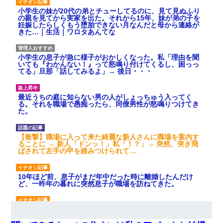
小学生の妹が20代の弟とチューしてるのに、見て見ぬふり
の親を見てから実家を出た。それから15年、妹が弟の子を
妊娠したらしくもう堕胎できない月なんだと母から連絡が
きた…｜生活｜ワロタあんてな
小学生の息子が急に様子がおかしくなった。私「理由を聞
いても『わかんない！』って怒鳴り付けてくるし、困っっ
てる」旦那「話してみるよ」→ 後日・・・
最近うちの庭に知らない男の人がしょっちゅう入ってく
る。それを職場で愚痴ったら、同僚男性が怒鳴りつけてき
た。
【衝撃】職場に入って来た綺麗な新人さんに職場を案内す
ることに → 新人「ドンッ！」私「！？」→ 突然、突き飛
ばされて左手の甲を踏みつけられて…
10年ほど前、息子がまだ年中だった時に離婚したんだけ
ど、一昨年の暮れに突然息子が職場を訪ねてきた。
書店「息子さんが万引きしました」私「はっ？(息子目の前
にいるし…)うちの子ではないので迎えに行きません」→息