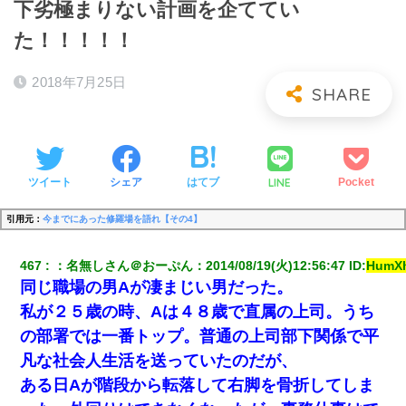
下劣極まりない計画を企ててい
た！！！！！
2018年7月25日
LINE
ツイート
シェア
はてブ
Pocket
引用元：
今までにあった修羅場を語れ【その4】
467
：
名無しさん＠おーぷん
：
2014/08/19(火)12:56:47
 ID:
HumX
同じ職場の男Aが凄まじい男だった。
私が２５歳の時、Aは４８歳で直属の上司。うち
の部署では一番トップ。普通の上司部下関係で平
凡な社会人生活を送っていたのだが、
ある日Aが階段から転落して右脚を骨折してしま