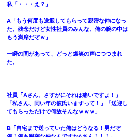
私「・・・え？」
夫に癌の余命宣告。その闘病中に長女から信じられない言
葉を受けた
A「もう何度も送迎してもらって親密な仲になっ
た。残念だけど女性社員のみんな、俺の腕の中は
【身体で払わせて】女友達「ごめん、何も言わずにお金貸
もう満席だぞｗ」
してください……」俺「いいよ！いくら？」女友達「10万
円ぐらい……」俺「ほい！10万！」→
一瞬の間があって、どっと爆笑の声につつまれ
姉旦那の友達「ほんとのパパだよ～」私のお腹を触ってほ
た。
ざく。→思わず手を叩いて振り払ったら…
父親がくも膜下出血で突然ﾀﾋ。→母の貯金が0なことが判
明。→母「私を家に置いてほしい、どうか見捨てないで(土
下座」俺・嫁「…」
社員「Aさん、さすがにそれは痛いですよ！」
「私さん、同い年の彼氏いますって！」「送迎し
妹が嘘つきな元カレと寄りを戻してしまったという話をし
ていたら、旦那の顔が曇って雰囲気が一転。そそくさと話
てもらっただけで何故そんなｗｗｗ」
を切り上げていつもより早く寝付いてしまった…｜生活｜
ワロタあんてな
B「自宅まで送っていた俺はどうなる！男だぞ
何年か前に妹は離婚している。当時生まれた姪が義弟の子
俺！俺も親密な仲なんですかAさん！！！」
じゃなかったため妹有責での離婚になり…