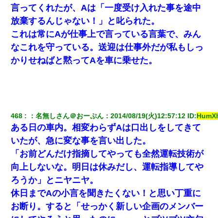
言ってくれたが、Aは「一度受け入れた事を途中
転職先が決まったので退職の意思を伝えたら。上司「無責
任」「簡単には辞めさせない」私（どうせ辞めるし…）→
放棄するんじゃない！」と叱られた。
思いっきり反論をしてみた
これは常にAが仕事上で言っている言葉で、みん
なこれを守っている。送迎は仕事外だが私もしっ
私は家が貧しくて、手に職をつけようと看護師になった。
だけど卒業を控えた年の1月末、車にひかれて看護師になれ
かりせねばと黙ってAを車に乗せた。
なくなった。
彼女との行為を録画した結果→衝撃の事実が判明したｗｗ
ｗｗｗｗ
468
：
名無しさん＠おーぷん
：
2014/08/19(火)12:57:12
 ID:
HumX
アパートのドアに『ハンザイ者！この人はさいあくの人で
ある日の車内。相変わらずAは口出しをしてきて
す』と張り紙が！大家「面倒はごめんだよ」私「はあ」→
警察に行き、見回りで犯人が捕まったが、それが…｜生活
いたが、急に変な事を言い出した。
｜ヌルポあんてな
「お前どんだけ指摘してやっても全然運転技術が
向上しないな。明日は休みだし、運転指導してや
隣の部屋の住民の母親、オートロックを突破してマンショ
ンに入り込んできたみたいで、ずっとドアの前で喚いてて
ろうか」とニヤニヤ。
滅茶苦茶うるさかった。
休日までAの小言を聞きたくない！と思い丁重に
お断り。すると「せっかく新しい企画のメンバー
昨日37歳のおばさんと行為したんだけどめちゃくちゃだっ
た