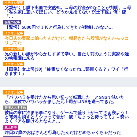
のお茶？」彼「ちっ！」私「」
父親がくも膜下出血で突然ﾀﾋ。→母の貯金が0なことが判明。→母
【GIF】JSのカンチョーワロ
「私を家に置いてほしい、どうか見捨てないで(土下座」俺・嫁
タ
「…」
後続車にクラクションを鳴ら
され彼氏が逆切れ。「何クラク
ション鳴らしてんだ！降りてこ
【驚愕】5000円でＪＫと行為してきたが後悔しかない…
いよ！」と怒鳴りだし...
【衝撃】報酬100万円超の治験
今日夫の実家に泊ったんだけど、朝起きたら股間がなんかモッコ
募集がこちらｗｗｗｗｗ(※画像
リしてた
あり)
【ネット騒然】惨殺されたタ
兄の新しい嫁がやらかしすぎて辛い。当たり前のように実家や姪
ワマン頂き女子のこの動画、す
の幼稚園に来る
げえええええｗｗｗｗｗｗｗｗ
ｗｗｗ
【画像】女上司(30)「終電なくなったね…部屋くる？」ワイ「行
【愕然】白のクラウン俺氏、
きます！」
高速道路左車線を制限速度で走
った結果wwwwwwwwwwww
百年の恋12-899 食べた量を
張り合ってくる
「パワハラを受けたから思い切って転職した」とSNSで呟いた
【悲報】佐藤輝明・・・２軍
ら、速攻でパワハラかました元上司がLINEを送ってきた。
でも盛大にやらかす←あまり悲
しませないでくれ
彼氏の家に泊まる事になり、ゲームで盛り上がってさぁ寝よう！
と電気を消すとミシッって音が…彼「ちょっと待ってて」→勢い
よくドアを開けるとなんと…
昨日37歳のおばさんと行為したんだけどめちゃくちゃだった