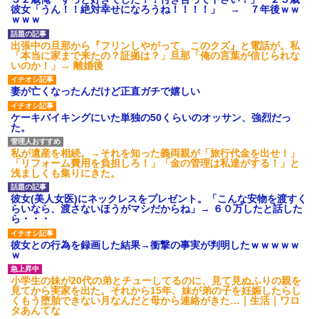
てくるウザい人なんなの？しか
青雲のCMソングをちいかわの
彼女「うん！！絶対幸せになろうね！！！！」 → ７年後ｗｗ
もすごく楽しそうに言ってきて...
劇中歌だと思っていた模様
ｗｗｗ
【反抗期】 娘が水筒をぶん投
自分が過去に目撃した「なん
げ私の手の甲にヒット。私
じゃそりゃ！？」って感じの事
出張中の旦那から『フリンしやがって、このクズ』と電話が。私
「(泣)」娘「うっぜーな、泣くな
故の例
「本当に家まで来たの？証拠は？」旦那「俺の言葉が信じられな
ら自分の部屋へいけ」私「手が
いのか！」→ 離婚後
腫れて痛い」→手を見せると…
主な税金の成り立ちを調べて
「...
みたよ
妻が亡くなったんだけど正直ガチで嬉しい
私の通勤時間30分・夫の通勤
時間3時間半の場所にマンション
を購入したら、夫に「もう疲れ
ケーキバイキングにいた単独の50くらいのオッサン、強烈だっ
た、離婚したい。子供に会えな
た。
くてもいいから1人になりた...
社員旅行先で知り合った女性
私が遺産を相続。→それを知った義両親が「旅行代金を出せ！」
とアドレス交換し密会を続け
「リフォーム費用を負担しろ！」「金の管理は私達がする！」と
た。相手は処●だったので「一生
浅ましくも集りにきた。
大事にしたい」の口説き文句で
アッサリ落ちた。簡単に切れる...
彼女(美人女医)にネックレスをプレゼント。「こんな安物を渡すく
ハードオフに売っていた4万
らいなら、渡さないほうがマシだからね」→ ６０万したと話した
4000円のフィギュアがヤバすぎ
ら・・・
るｗｗｗｗｗｗ「こんな高い
の？ｗｗ」「逆に超安い」
彼女との行為を録画した結果→衝撃の事実が判明したｗｗｗｗｗ
私「ちょっと、人の家の金庫
ｗ
触らないでよ！」キチママ『そ
こに金庫があったから、開けて
みようとしただけ☆』義兄「泥
小学生の妹が20代の弟とチューしてるのに、見て見ぬふりの親を
は出てけ！二度と来るな！」結
見てから実家を出た。それから15年、妹が弟の子を妊娠したらし
果・・・
くもう堕胎できない月なんだと母から連絡がきた…｜生活｜ワロ
タあんてな
私「初めて飲む味だけどなん