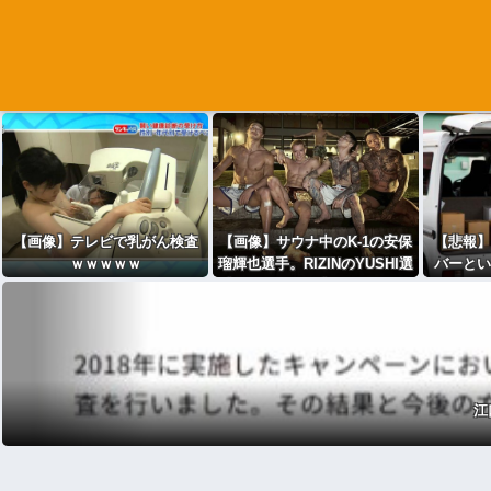
【画像】テレビで乳がん検査
【画像】サウナ中のK‐1の安保
【悲報】
ｗｗｗｗｗ
瑠輝也選手。RIZINのYUSHI選
バーとい
手&ジョリー選手。の筋肉が日
う・
本人離れしてかっこいい件
江