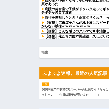
転校生と仲良くなってその子の家に遊び
真があった
病院の待合室で子供がドタバタ走ってギ
チポチか談笑で放置
流行を無視したとき「正直ダサくね？」
【衝撃】広末涼子さんが地上波にスピー
からない模様w w w w w w w w
【画像】こんな感じのクルマで車中泊旅
【画像】俺たちの姫本田望結、久しぶり
イらの姫だったw w w w w w w w w w
【仰天】X、メンエス嬢とラウンジ嬢が熾
なってしまうw w w w w w w w
俺を嫌う義娘は、母が危篤になっても「
44歳バツイチなんだが、仕事が長続きし
って...
新婦父の紹介で相手親族の反応が妙によ
った結婚式で、まさかの事実が明らかに…
ふよふよ速報。最近の人気記事
マックの招待券を使おうとしたら店員に
うしてくれんねん！！！無料券よこせや！
マクドでギャルママ軍団がガキを放って
と遊んで欲しいやんな？」ガキ「遊んでほしい
関関同立卒年収350万スーパーの社員ワイ「らっし
【家族内争い】 嫁のピアノを兄嫁が欲し
っしゃい！！今日は玉子が安いよぉ！！！」
ｗｗｗ
ハードオフに売っていた4万4000円のフ
「こんな高いの？ｗｗ」「逆に超安い」