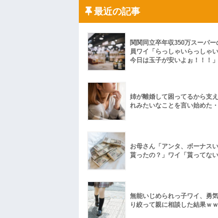
私「ちょっと、人の家の金庫触らないで
たから、開けてみようとしただけ☆』義兄
最近の記事
果・・・
私「初めて飲む味だけどなんのお茶？」
【GIF】JSのカンチョーワロタ
関関同立卒年収350万スーパー
後続車にクラクションを鳴らされ彼氏が
んだ！降りてこいよ！」と怒鳴りだし...
員ワイ「らっしゃいらっしゃ
今日は玉子が安いよぉ！！！
【衝撃】報酬100万円超の治験募集がこち
【ネット騒然】惨殺されたタワマン頂き
ｗｗｗｗｗｗｗｗｗｗ
【愕然】白のクラウン俺氏、高速道路左
wwwwwwwwwwww
姉が離婚して困ってるから支
れみたいなことを言い始めた
百年の恋12-899 食べた量を張り合って
【悲報】佐藤輝明・・・２軍でも盛大に
れ
お母さん「アンタ、ボーナス
貰ったの？」ワイ「貰ってな
無能いじめられっ子ワイ、勇
り絞って親に相談した結果ｗ