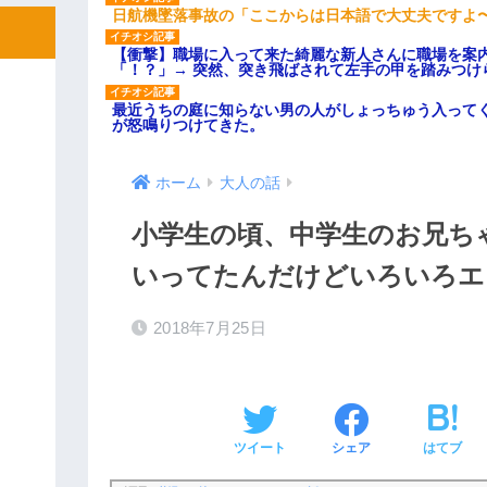
日航機墜落事故の「ここからは日本語で大丈夫ですよ
【衝撃】職場に入って来た綺麗な新人さんに職場を案内
「！？」→ 突然、突き飛ばされて左手の甲を踏みつけ
最近うちの庭に知らない男の人がしょっちゅう入って
が怒鳴りつけてきた。
ホーム
大人の話
小学生の頃、中学生のお兄ち
いってたんだけどいろいろエ
2018年7月25日
ツイート
シェア
はてブ