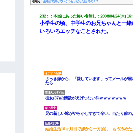
引用元：
墓場まで持っていくつもりだった話 その４？
232
：
本当にあった怖い名無し
：
2008/04/24(木) 16:
小学生の頃、中学生のお兄ちゃんと一緒
いろいろエッチなことされた。
さっき嫁から、「愛しています」ってメールが届
たら
彼女(37)の情欲がえげつない件ｗｗｗｗｗｗｗ
兄の新しい嫁がやらかしすぎて辛い。当たり前の
結婚生活10ヶ月目で嫁から一方的に「もう冷め