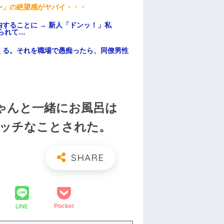
〜」の絶望感がヤバイ・・・
することに → 新人「ドンッ！」私
られて…
くる。それを職場で愚痴ったら、同僚男性
ゃんと一緒にお風呂は
ッチなことされた。
LINE
Pocket