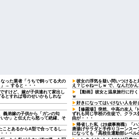
となった業者「うちで飼ってる犬の
彼女の浮気を疑い問いつけると
」→ すると・・・
え？じゃねーしｗ で、なんだか
なんですけど、嫁が子供連れて家出し
【動画】彼女と温泉旅行に行く
げるとすれば母のせいかもしれな
ｗ
好きになってはいけない人を好
【修羅場】突然、中高の友人「H
日、義弟嫁の子供から「ガンの匂
ずれも同じ学校の生徒で、クラス委
ないか」と伝えたら怒って絶縁、そ
由が・・・
帰省した私（29歳事務職）「
たことあるからA型で合ってるし…
唐揚げサラダと手作りコーンスー
果・・・
になっても「高校生運動部レベル