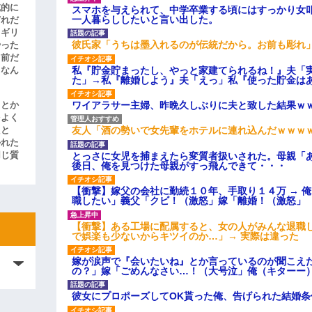
滅的に
スマホを与えられて、中学卒業する頃にはすっかり女
一人暮らししたいと言い出した。
どれだ
リギリ
彼氏家「うちは墨入れるのが伝統だから。お前も彫れ」
やった
名前だ
私『貯金貯まったし、やっと家建てられるね！』夫「
、なん
た」→私『離婚しよう』夫「えっ」私『使った貯金は
ワイアラサー主婦、昨晩久しぶりに夫と致した結果ｗ
」とか
をよく
友人「酒の勢いで女先輩をホテルに連れ込んだｗｗｗ
たと
かれた
とっさに女児を捕まえたら変質者扱いされた。母親「あ
同じ質
後日、俺を見つけた母親がすっ飛んできて・・・
【衝撃】嫁父の会社に勤続１０年、手取り１４万 → 
職したい」義父「クビ！（激怒」嫁「離婚！（激怒」
【衝撃】ある工場に配属すると、女の人がみんな退職
で娯楽も少ないからキツイのか…」→ 実際は違った
嫁が涙声で『会いたいね』とか言っているのが聞こえ
の？」嫁「ごめんなさい…！（大号泣」俺（キターー
彼女にプロポーズしてOK貰った俺、告げられた結婚