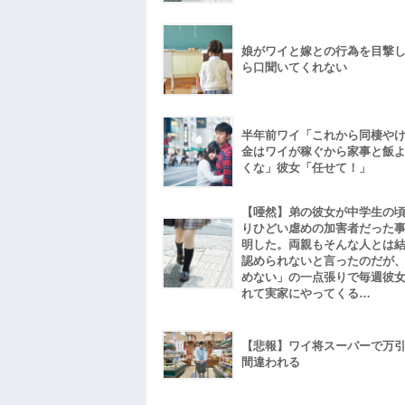
娘がワイと嫁との行為を目撃
ら口聞いてくれない
半年前ワイ「これから同棲や
金はワイが稼ぐから家事と飯
くな」彼女「任せて！」
【唖然】弟の彼女が中学生の
りひどい虐めの加害者だった
明した。両親もそんな人とは
認められないと言ったのだが
めない」の一点張りで毎週彼
れて実家にやってくる…
【悲報】ワイ将スーパーで万
間違われる