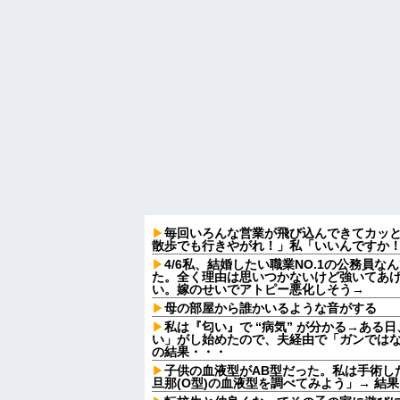
毎回いろんな営業が飛び込んできてカッ
散歩でも行きやがれ！」私「いいんですか！
4/6私、結婚したい職業NO.1の公務員
た。全く理由は思いつかないけど強いてあ
い。嫁のせいでアトピー悪化しそう→
母の部屋から誰かいるような音がする
私は『匂い』で “病気” が分かる→ある
い」がし始めたので、夫経由で「ガンでは
の結果・・・
子供の血液型がAB型だった。私は手術し
旦那(O型)の血液型を調べてみよう」→ 結