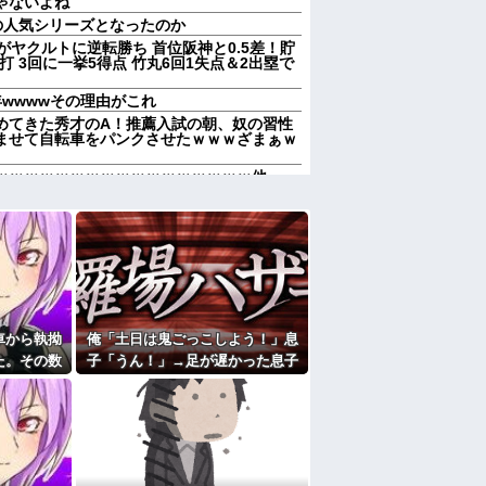
ゃないよね
の人気シリーズとなったのか
がヤクルトに逆転勝ち 首位阪神と0.5差！貯
打 3回に一挙5得点 竹丸6回1失点＆2出塁で
wwwwその理由がこれ
めてきた秀才のA！推薦入試の朝、奴の習性
ませて自転車をパンクさせたｗｗｗざまぁｗ
ｗｗｗｗｗｗｗｗｗｗｗｗｗｗｗｗｗ他
走ってギャーギャー騒いでても親はスマホポ
親へ最終警告。こうなってもいい？」
にと連絡あり。石をどかしてミミズ集め足の
のに連絡がない！（怒』私「届いてないし、
 たぶん今年いちばんのホラー
車から執拗
俺「土日は鬼ごっこしよう！」息
促したら小銭で1000円渡され『外食奢るか
た。その数
子「うん！」→足が遅かった息子
撃すること
と本気で遊び続けた10年後…
合いたがる。「海外どこ行った？」と聞いて
幼稚園どこに入れる？習い事は？」と根掘り
のいじめや犯罪を楽しみながら行うことが陽