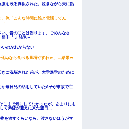
れ腹を殴る真似された。泣きながら夫に話
た。俺「こんな時間に誰と電話してん
）→
さい、昔のことは謝ります。ごめんなさ
相手『 』結果→
いいのかわからない
せ死ぬなら食べる量増やすわｗ」→結果ｗ
叩きに洗脳された弟が、大学進学のために
とか毎日兄の話をしていたA子が事故で亡
はそこまで気にしてなかったが、あまりにも
そして弟嫁が迎えに来た翌日…
安物を渡すくらいなら、渡さないほうがマ