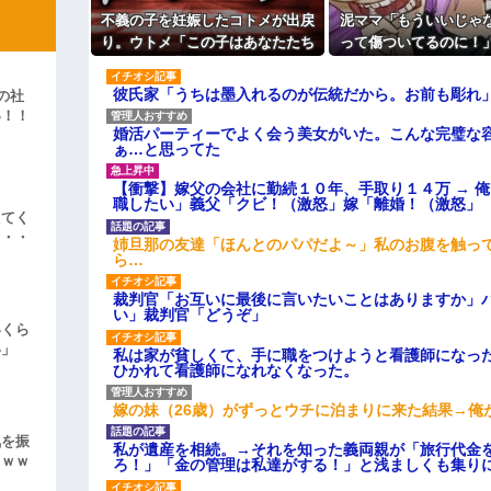
よ！」キチママ『そこに金庫があっ
主な税金の成り立ちを調べてみ
「泥は出てけ！二度と来るな！」結
不義の子を妊娠したコトメが出戻
泥ママ「もういいじゃ
り。ウトメ「この子はあなたたち
って傷ついてるのに！
彼「ちっ！」私「」
の子として育てて」旦那「ありが
責められた泥ママがま
とう」私「勝手に決めないで！」
者アピール。その言い
彼氏家「うちは墨入れるのが伝統だから。お前も彫れ」
の社
逆切れ。「何クラクション鳴らして
→修羅場になり…
ら笑いが漏れてし
い！！
婚活パーティーでよく会う美女がいた。こんな完璧な
」
らｗｗｗｗｗ(※画像あり)
ぁ…と思ってた
女子のこの動画、すげえええええｗ
【衝撃】嫁父の会社に勤続１０年、手取り１４万 → 
車線を制限速度で走った結果
職したい」義父「クビ！（激怒」嫁「離婚！（激怒」
えてく
・・・
くる
姉旦那の友達「ほんとのパパだよ～」私のお腹を触っ
ら…
やらかす←あまり悲しませないでく
裁判官「お互いに最後に言いたいことはありますか」
い」裁判官「どうぞ」
いくら
い」
私は家が貧しくて、手に職をつけようと看護師になっ
ひかれて看護師になれなくなった。
嫁の妹（26歳）がずっとウチに泊まりに来た結果→俺
気を振
私が遺産を相続。→それを知った義両親が「旅行代金
ｗｗｗ
ろ！」「金の管理は私達がする！」と浅ましくも集り