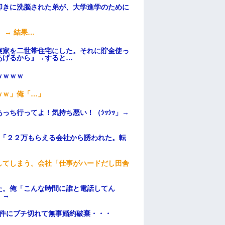
叩きに洗脳された弟が、大学進学のために
 → 結果…
実家を二世帯住宅にした。それに貯金使っ
あげるから』→すると…
ｗｗｗｗ
ｗｗ」俺「…」
っち行ってよ！気持ち悪い！（ｼｯｼｯ」→
俺「２２万もらえる会社から誘われた。転
してしまう。会社「仕事がハードだし田舎
た。俺「こんな時間に誰と電話してん
）→
条件にブチ切れて無事婚約破棄・・・