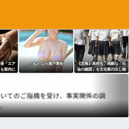
業者「エア
たぬかなvs瀬戸環奈
【悲報】高校生、残酷な「社
ても室内に
会の縮図」を文化祭の出し物
ファンは汚
で学んでしまう⇒(動画あり)
.5万バズ
な」