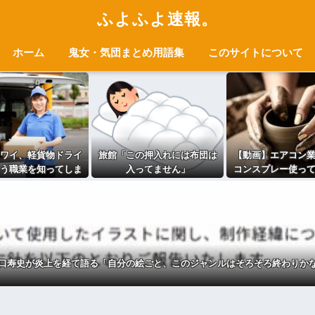
ふよふよ速報。
ホーム
鬼女・気団まとめ用語集
このサイトについて
ワイ、軽貨物ドライ
旅館「この押入れには布団は
【動画】エアコン
う職業を知ってしま
入ってません」
コンスプレー使っ
・・・・・・・・
風を送り込んでる
いままですよ」331
口寿史が炎上を経て語る「自分の絵ごと、このジャンルはそろそろ終わりか