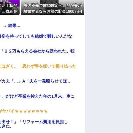
たよ
ない！私だ
夫の不倫で離婚確定へ。だが夫が
」→盗みを
離婚するならお前の貯金1800万円
さかの被害
を財産分与しろ」と言い出した
分に周囲か
 → 結果…
まい…
容姿を持ってしても結婚て難しいんだな
俺「２２万もらえる会社から誘われた。転
てほざく。→思わず手を叩いて振り払った
バカ夫「…」A「夫を一発殴らせてほし
た。だけど卒業を控えた年の1月末、車に
がヤバイｗｗｗｗｗｗｗｗ
を出せ！」「リフォーム費用を負担し
にきた。