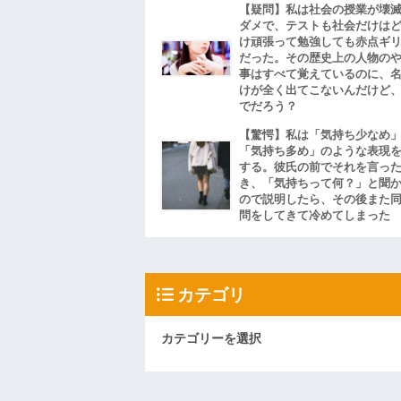
【疑問】私は社会の授業が壊
ダメで、テストも社会だけは
け頑張って勉強しても赤点ギ
だった。その歴史上の人物の
事はすべて覚えているのに、
けが全く出てこないんだけど
でだろう？
【驚愕】私は「気持ち少なめ
「気持ち多め」のような表現
する。彼氏の前でそれを言っ
き、「気持ちって何？」と聞
ので説明したら、その後また
問をしてきて冷めてしまった
カテゴリ