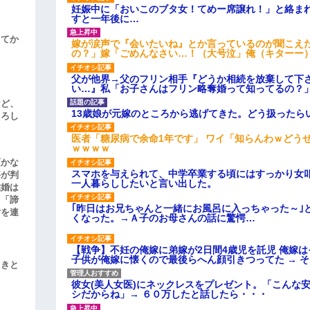
妊娠中に「おいこのブタ女！てめー席譲れ！」と絡ま
すと一年後に…
してか
嫁が涙声で『会いたいね』とか言っているのが聞こえ
の？」嫁「ごめんなさい…！（大号泣」俺（キターー
父が他界→父のフリン相手『どうか相続を放棄して下
い…』私「お子さんはフリン略奪婚って知ってるの？」
けど、
13歳娘が元嫁のところから逃げてきた。どう扱ったら
よろし
医者「糖尿病で余命1年です」 ワイ「知らんわｗどう
ｗｗｗｗ
頃かな
スマホを与えられて、中学卒業する頃にはすっかり女
事が判
一人暮らししたいと言い出した。
結婚は
、「諦
｢昨日はお兄ちゃんと一緒にお風呂に入っちゃった～｣
女を連
くなった。→Ａ子のお母さんの話に驚愕…
【戦争】不妊の俺嫁に弟嫁が2日間4歳児を託児 俺嫁
子供が俺嫁に懐くので最後らへん顔引きつってた → 
引きと
彼女(美人女医)にネックレスをプレゼント。「こんな
シだからね」→ ６０万したと話したら・・・