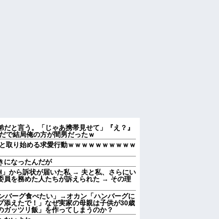
弟だと言う。「じゃあ携帯見せて」『え？』
んだで結局俺の方が間男だったｗ
と取り始める求愛行動ｗｗｗｗｗｗｗｗｗｗ
きになったんだが
」から訴状が届いた私 → 夫と私、さらにい
員を務めた人たちが訴えられた → その理
ハンバーグ食べたい」→オカン「ハンバーグに
プ添えたで！」なぜ実家の母親は子供が30歳
のガッツリ飯」を作ってしまうのか？