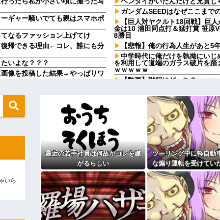
に行ったら私が小さい頃に撮った写
ヘンタイがいたんだけど兄貴じ
ガンダムSEEDはなぜここまで
ャーギャー騒いでても親はスマホポ
【巨人対ヤクルト18回戦】巨人
金は10 浦田同点打＆猛打賞 笹原V
ってなるファッション上げてけ
8勝目
ド復帰できる理由←コレ、誰にも分
【悲報】俺の行為人生があと5年
中学時代に俺だけを執拗にいじ
したいよな？？？
を利用して道端のガラス破片を踏
ｗｗｗｗｗ
に画像を投稿した結果→やっぱりワ
【動画】戦犯はどっち？ｗｗｗ
烈な女の争いを繰り広げ対戦型に
病院の待合室で子供がドタバタ
チポチか談笑で放置
会いに行かない」と言った
パスポートを発行する仕事
ません。突然仕事に行くのが嫌にな
PTA会長「PTA参加拒否した
こども園から孫が怪我した迎え
そよそしい。不穏な空気のまま始ま
上に石を落としたそうな
トメ『孫にプレゼントを贈った
番号を聞かれた。激怒した僕は「ど
不在票も入ってませんけど…」→
最近の若手社員は何故かコレを嫌
ツーリング中に軽自動
！！！」と怒鳴って…
半年近く食費を払わない彼氏。催
がるらしい
な煽り運転を受けてい
動物園。ワシ「自分らのママにもっ
らトントン』と言われて・・・
分後、思わぬ結末を目
」ワシ「魔法の言葉があるよ...
隣に住んでる義弟嫁が私に張り
ゃいら
になり…
がり親も譲れと言い出した結果…ｗ
は私が行ってないところへ行き「
葉掘り
ィギュアがヤバすぎるｗｗｗｗｗｗ
私の地元は治安が悪く、弱いも
キャの条件だった