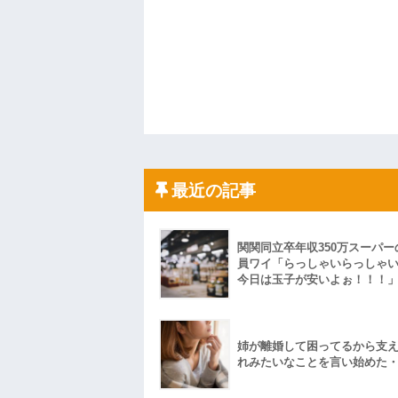
最近の記事
関関同立卒年収350万スーパー
員ワイ「らっしゃいらっしゃ
今日は玉子が安いよぉ！！！
姉が離婚して困ってるから支
れみたいなことを言い始めた