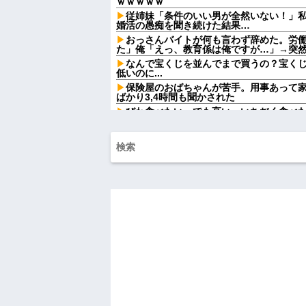
ｗｗｗｗｗ
従姉妹「条件のいい男が全然いない！」
婚活の愚痴を聞き続けた結果…
おっさんバイトが何も言わず辞めた。労
た」俺「えっ、教育係は俺ですが…」→突
なんで宝くじを並んでまで買うの？宝く
低いのに...
保険屋のおばちゃんが苦手。用事あって
ばかり3,4時間も聞かされた
びわ食べたい。でも高い。いちぢく食べ
【復讐】 ある職業の人材を育成する高校
イジメられて全寮制だから逃げ出すこともでき
女「43億円注文して………キャンセルっ
【怒報】国税庁「あのさぁ！君らがちゃ
ゃうけどどうする？！」←これw w w w w w
政府「増税」敵「増税すんな！増税メガ
な！社会保障どうなる！」
【衝撃】若い女の子からする「甘い匂い」
んておらんよな？よな？w w w w w w w w w
【驚愕】マチアプで会った外国人からま
ワイ詰みか？？？？？？？
出張から帰ったら、嫁の顔が青ざめてい
「…」→子供たちに話を聞くと…
ハードオフに売っていた4万4000円のフ
「こんな高いの？ｗｗ」「逆に超安い」