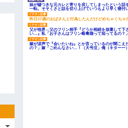
妹が嘘つきな元カレと寄りを戻してしまったという話
一転。そそくさと話を切り上げていつもより早く寝付
昨日37歳のおばさんと行為したんだけどめちゃくちゃ
父が他界→父のフリン相手『どうか相続を放棄して下
い…』私「お子さんはフリン略奪婚って知ってるの？」
嫁が涙声で『会いたいね』とか言っているのが聞こえ
の？」嫁「ごめんなさい…！（大号泣」俺（キターー