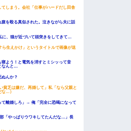
してしまう。会社「仕事がハードだし田舎
れ腹を殴る真似された。泣きながら夫に話
私に、猫が近づいて頭突きをしてきて…
すら生えかけ」というタイトルで画像が送
ぁ寝よう！と電気を消すとミシッって音
となんと…
死ぬんか？
ない貧乏は嫌だ、再婚して」私「なら父親と
だな…）
て離婚しろ」→ 俺「完全に恐喝になって
旦那「やっぱりウワキしてたんだな…」長