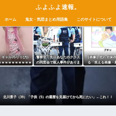
ふよふよ速報。
ホーム
鬼女・気団まとめ用語集
このサイトについて
ギャルJSりりぴ(1
警察官「先日あなたのクラス
【画像】思わず保
影ｗｗｗｗｗｗｗｗｗｗ
の同窓会で殺人事件がありま
る「笑える画像・
して…」ワイ「…ちょっと待
像」貼っていけｗ
ってください…」⇒！
北川景子（39）「子供（5）の還暦を見届けてから死にたい」←これ！！