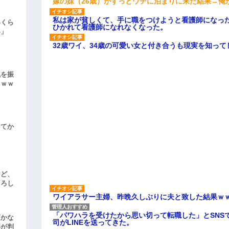
嫁の妹（26歳）がずっとウチに泊まりに来た結果→俺
私は家が貧しくて、手に職をつけようと看護師になっ
いくら
ひかれて看護師になれなくなった。
い」
32歳ワイ、34歳の可愛い女と付き合うも現実を知っ
気を振
ｗｗｗ
してか
けど、
よろし
ワイアラサー主婦、昨晩久しぶりに夫と致した結果ｗ
「パワハラを受けたから思い切って転職した」とSNS
頃かな
司がLINEを送ってきた。
事が判