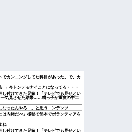
トでカンニングしてた科目があった。で、カ
 → 今トンデモナイことになってる・・・
押し付けてきた兄嫁！「テレビでも見せとい
を一気見させた結果……甥っ子が重度の中二
になったんやろ…」と思うコンテンツ
とは内緒だべ」極秘で熊本でボランティアを
よね
押し付けてきた兄嫁！「テレビでも見せとい