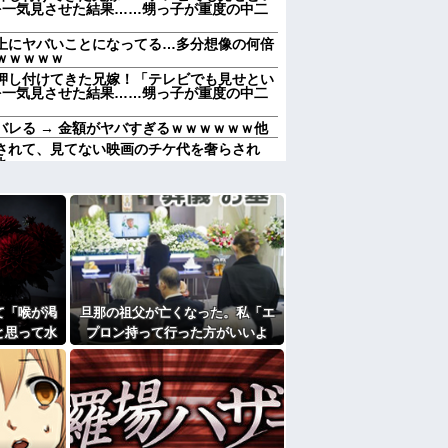
を一気見させた結果……甥っ子が重度の中二
上にヤバいことになってる…多分想像の何倍
ｗｗｗｗｗ
押し付けてきた兄嫁！「テレビでも見せとい
を一気見させた結果……甥っ子が重度の中二
レる → 金額がヤバすぎるｗｗｗｗｗｗ他
されて、見てない映画のチケ代を奢らされ
よ
体調崩して元サヤ希望…そりゃないわwww
出を、今の彼氏に捨てられた。でも別に彼を
思われたらイヤだしね。でも無くなってコッ
て
「笑える画像・最高な画像」貼っていけｗｗ
前妻の娘に「実の子じゃない！」と訴えた結
て「喉が渇
旦那の祖父が亡くなった。私「エ
加齢で＊が緩んだのかチョビッと漏れるように
と思って水
プロン持って行った方がいいよ
で飲んで姿
ね」旦那「余計な出費すんな。そ
かも知れないのに…
んなもん買うなら今後一切金を出
すぎて家を出て現在養護施設で暮らしていま
さねぇぞ」私「えっ…」
エプロン持って行った方がいいよね」旦那
買うなら今後一切金を出さねぇぞ」私「え