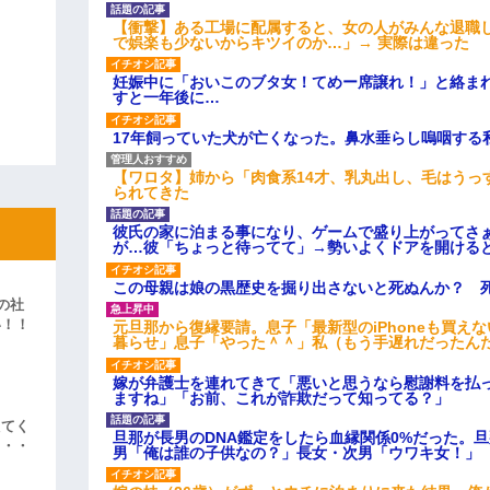
【衝撃】ある工場に配属すると、女の人がみんな退職
で娯楽も少ないからキツイのか…」→ 実際は違った
妊娠中に「おいこのブタ女！てめー席譲れ！」と絡ま
すと一年後に…
17年飼っていた犬が亡くなった。鼻水垂らし嗚咽する
【ワロタ】姉から「肉食系14才、乳丸出し、毛はうっ
られてきた
彼氏の家に泊まる事になり、ゲームで盛り上がってさ
が…彼「ちょっと待ってて」→勢いよくドアを開ける
この母親は娘の黒歴史を掘り出さないと死ぬんか？ 
の社
い！！
元旦那から復縁要請。息子「最新型のiPhoneも買え
暮らせ」息子「やった＾＾」私（もう手遅れだったん
」
嫁が弁護士を連れてきて「悪いと思うなら慰謝料を払っ
ますね」「お前、これが詐欺だって知ってる？」
えてく
旦那が長男のDNA鑑定をしたら血縁関係0%だった。
・・・
男「俺は誰の子供なの？」長女・次男「ウワキ女！」