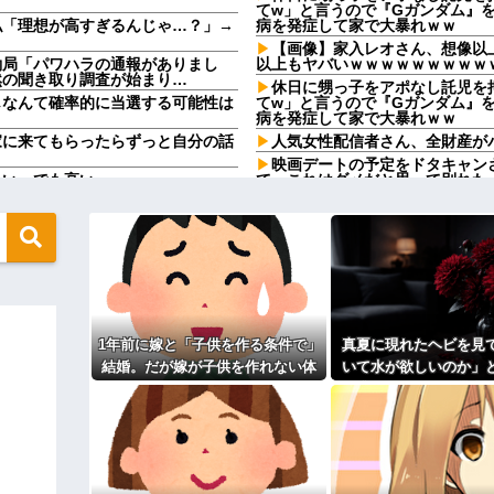
てw」と言うので『Gガンダム』
私「理想が高すぎるんじゃ…？」→
病を発症して家で大暴れｗｗ
【画像】家入レオさん、想像以
働局「パワハラの通報がありまし
以上もヤバいｗｗｗｗｗｗｗｗｗ
然の聞き取り調査が始まり…
休日に甥っ子をアポなし託児を
じなんて確率的に当選する可能性は
てw」と言うので『Gガンダム』
病を発症して家で大暴れｗｗ
家に来てもらったらずっと自分の話
人気女性配信者さん、全財産がバ
映画デートの予定をドタキャン
たい。でも高い
て、これはダメだと思って別れた
に通ってたんだが、体力ないヤツは
【悲劇】嫁と駆け落ちしたけど
なかった→あるイジっ子が自...
【あり？なし？】元彼との思い
と！」←こいつの目的
責めるつもりはない。未練あると
ソリ泣いてたらその光景を見られ
んと納税してくれないとこうなっち
 w w
【画像】思わず保存したくなる
ｗｗｗ
ネ！」→政府「減税」敵「減税すん
【修羅場】不妊と判明した夫、
果ｗｗｗｗ
の正体、まさか分からないDTな
1年前に嫁と「子供を作る条件で」
真夏に現れたヘビを見
 w w
33歳くらいから太ったせいか
結婚。だが嫁が子供を作れない体
いて水が欲しいのか」
なった
さかの『こう』言われたんやがこれ
だと知ったので離婚へ。
を注いだ。ヘビは夢中
相手がどんなパイプ持っている
を消し…
た。俺「一体何があったんだ？」嫁
高校３年生の女です。家が嫌い
す
ィギュアがヤバすぎるｗｗｗｗｗｗ
旦那の祖父が亡くなった。私「
「余計な出費すんな。そんなもん
っ…」