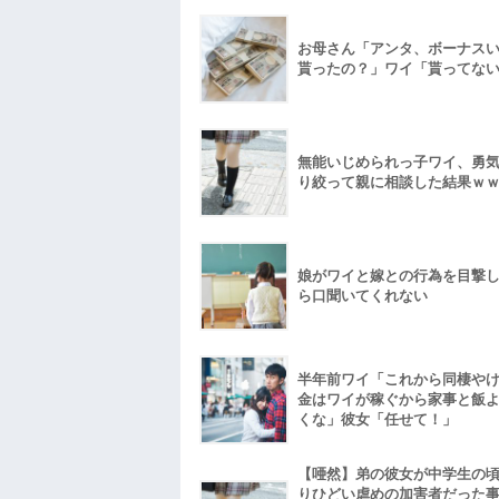
お母さん「アンタ、ボーナス
貰ったの？」ワイ「貰ってな
無能いじめられっ子ワイ、勇
り絞って親に相談した結果ｗ
娘がワイと嫁との行為を目撃
ら口聞いてくれない
半年前ワイ「これから同棲や
金はワイが稼ぐから家事と飯
くな」彼女「任せて！」
【唖然】弟の彼女が中学生の
りひどい虐めの加害者だった