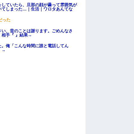
をしていたら、旦那の顔が曇って雰囲気が
いてしまった…｜生活｜ワロタあんてな
だった
さい、昔のことは謝ります。ごめんなさ
相手『 』結果→
た。俺「こんな時間に誰と電話してん
）→