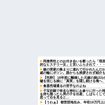
同僚男性とのお付き合いを断ったら「理
的なヒステリー女」と言いふらされて・・
嫁の実家の集まりに連れて行かれたんだ
戚の輪にポツン。誰からも挨拶されず紹介
【托卵】 18年前に離婚した元嫁の娘(2
嘘を信じる娘に「真実」を隠し続ける俺へ
食器売場通るの苦手なのよね
子宝祈願で有名な神社にお参りに行った
を持ち帰ったら男の子を出産。しばらくし
思って石を見ると…
【うわぁ】 都営団地住み、年収10万円