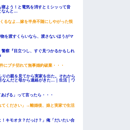
ぁ寝よう！と電気を消すとミシッって音
となんと…
てくるなよ…嫁を半身不随にしやがった恨
安物を渡すくらいなら、渡さないほうがマ
。警察『目立つし、すぐ見つかるかもしれ
』
条件にブチ切れて無事婚約破棄・・・
ふりの親を見てから実家を出た。それから
月なんだと母から連絡がきた…｜生活｜ワ
てあげる」って言ったら・・・
れてください」→離婚後、娘と実家で生活
よ！キモオタ？だっけ？」俺「だいたい合