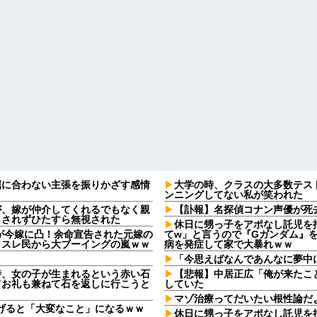
屈に合わない主張を振りかざす感情
大学の時、クラスの大多数テス
・
ンニングしてない私が笑われた
が、嫁が仲介してくれるでもなく親
【訃報】名探偵コナン声優が死去
もされずひたすら無視された
休日に甥っ子をアポなし託児を
2)が今嫁に凸！余命宣告された元嫁の
てw」と言うので『Gガンダム』
、スレ民から大ブーイングの嵐ｗｗ
病を発症して家で大暴れｗｗ
「今思えばなんであんなに夢中
時、女の子が生まれるという赤い石
【悲報】中居正広「俺が来たこ
てお礼も兼ねて石を返しに行こうと
していた
マゾ治療ってだいたい根性論だ
上げると「大変なこと」になるｗｗ
休日に甥っ子をアポなし託児を