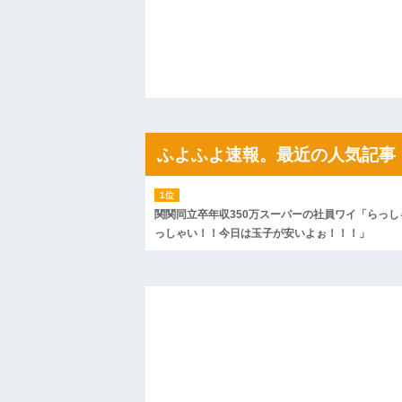
私「ちょっと、人の家の金庫触らないで
たから、開けてみようとしただけ☆』義兄
果・・・
私「初めて飲む味だけどなんのお茶？」
【GIF】JSのカンチョーワロタ
後続車にクラクションを鳴らされ彼氏が
んだ！降りてこいよ！」と怒鳴りだし...
【衝撃】報酬100万円超の治験募集がこち
【ネット騒然】惨殺されたタワマン頂き
ｗｗｗｗｗｗｗｗｗｗ
ふよふよ速報。最近の人気記事
【愕然】白のクラウン俺氏、高速道路左
wwwwwwwwwwww
百年の恋12-899 食べた量を張り合って
【悲報】佐藤輝明・・・２軍でも盛大に
関関同立卒年収350万スーパーの社員ワイ「らっし
れ
っしゃい！！今日は玉子が安いよぉ！！！」