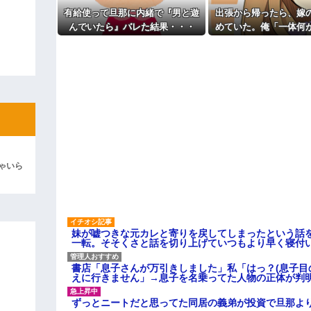
よ！」キチママ『そこに金庫があっ
「泥は出てけ！二度と来るな！」結
主な税金の成り立ちを調べてみ
有給使って旦那に内緒で『男と遊
出張から帰ったら、嫁
んでいたら』バレた結果・・・
めていた。俺「一体何
彼「ちっ！」私「」
だ？」嫁「…」→子供
聞くと…
逆切れ。「何クラクション鳴らして
らｗｗｗｗｗ(※画像あり)
女子のこの動画、すげえええええｗ
車線を制限速度で走った結果
くる
やらかす←あまり悲しませないでく
ゃいら
妹が嘘つきな元カレと寄りを戻してしまったという話
一転。そそくさと話を切り上げていつもより早く寝付
書店「息子さんが万引きしました」私「はっ？(息子目
えに行きません」→息子を名乗ってた人物の正体が判
ずっとニートだと思ってた同居の義弟が投資で旦那よ