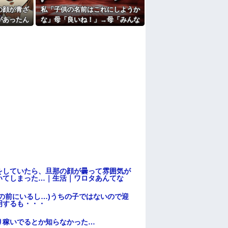
たよ
の顔が青ざ
私「子供の名前はこれにしようか
があったん
な」母「良いね！」→母「みんな
たちに話を
聞いて！ヒントは花の名前よ！」
→勝手に発表されて腹が立ち…
をしていたら、旦那の顔が曇って雰囲気が
いてしまった…｜生活｜ワロタあんてな
の前にいるし…)うちの子ではないので迎
明するも・・・
り稼いでるとか知らなかった…