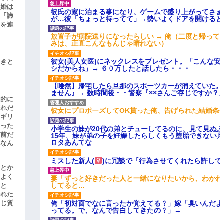
結婚は
彼氏の家に泊まる事になり、ゲームで盛り上がってさ
、「諦
が…彼「ちょっと待ってて」→勢いよくドアを開ける
女を連
放置子が病院送りになったらしい → 俺（二度と帰っ
みは、正直こんなもんじゃ晴れない）
彼女(美人女医)にネックレスをプレゼント。「こんな
引きと
シだからね」→ ６０万したと話したら・・・
【唖然】帰宅したら旦那のスポーツカーが消えていた
ません』→ 数時間後・・警察『××さんご存じですか？
滅的に
どれだ
彼女にプロポーズしてOK貰った俺、告げられた結婚
リギリ
やった
小学生の妹が20代の弟とチューしてるのに、見て見ぬ
名前だ
15年、妹が弟の子を妊娠したらしくもう堕胎できない
ロタあんてな
、なん
ミスした新人(
)に冗談で「行為させてくれたら許し
」とか
をよく
妻「ずっと好きだった人と一緒になりたいから、わか
してると…
たと
かれた
俺「初対面でなに言ったか覚えてる？」嫁「臭いんだ
同じ質
ってる。で、なんで告白してきたの？」→