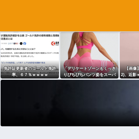
免許証更新者のゴールド免許
「デリケートゾーンもくっき
【画像】
率、６７％ｗｗｗｗ
りぴちぴちパンツ姿をスーパ
2)、近
ーで見るのは不快」発言に反
論が殺到 [567637504]