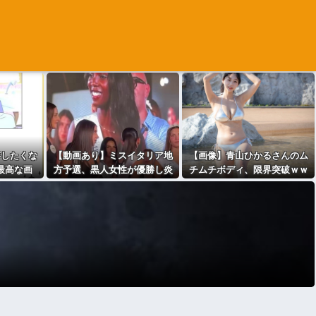
存したくな
【動画あり】ミスイタリア地
【画像】青山ひかるさんのム
最高な画
方予選、黒人女性が優勝し炎
チムチボディ、限界突破ｗｗ
ｗｗｗｗ
上
ｗｗｗｗｗｗｗｗｗｗ