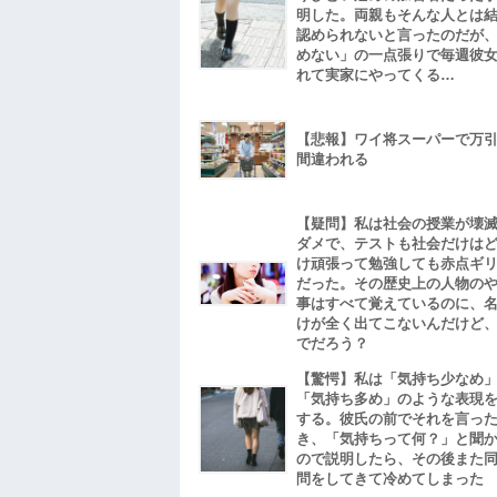
明した。両親もそんな人とは
認められないと言ったのだが
めない」の一点張りで毎週彼
れて実家にやってくる…
【悲報】ワイ将スーパーで万
間違われる
【疑問】私は社会の授業が壊
ダメで、テストも社会だけは
け頑張って勉強しても赤点ギ
だった。その歴史上の人物の
事はすべて覚えているのに、
けが全く出てこないんだけど
でだろう？
【驚愕】私は「気持ち少なめ
「気持ち多め」のような表現
する。彼氏の前でそれを言っ
き、「気持ちって何？」と聞
ので説明したら、その後また
問をしてきて冷めてしまった