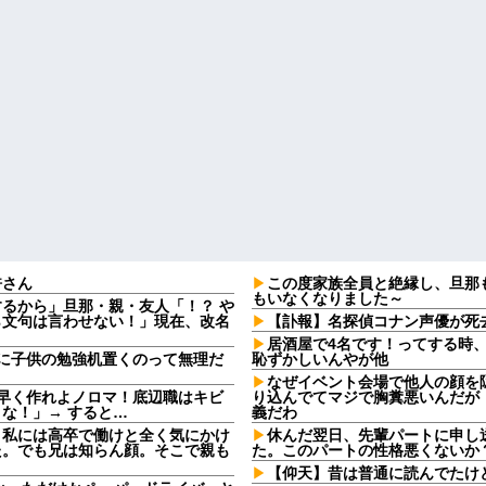
許さん
この度家族全員と絶縁し、旦那
もいなくなりました～
るから」旦那・親・友人「！？ や
ら文句は言わせない！」現在、改名
【訃報】名探偵コナン声優が死去
居酒屋で4名です！ってする時
に子供の勉強机置くのって無理だ
恥ずかしいんやが他
なぜイベント会場で他人の顔を
早く作れよノロマ！底辺職はキビ
り込んでてマジで胸糞悪いんだが
な！」→ すると…
義だわ
。私には高卒で働けと全く気にかけ
休んだ翌日、先輩パートに申し
た。でも兄は知らん顔。そこで親も
た。このパートの性格悪くないか
【仰天】昔は普通に読んでたけ