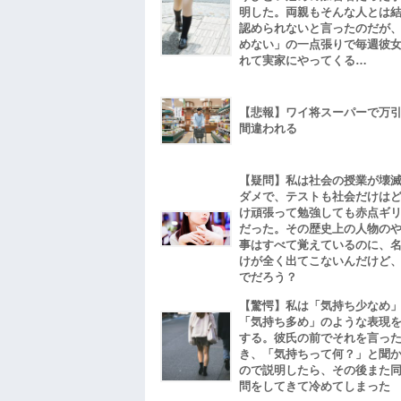
明した。両親もそんな人とは
認められないと言ったのだが
めない」の一点張りで毎週彼
れて実家にやってくる…
【悲報】ワイ将スーパーで万
間違われる
【疑問】私は社会の授業が壊
ダメで、テストも社会だけは
け頑張って勉強しても赤点ギ
だった。その歴史上の人物の
事はすべて覚えているのに、
けが全く出てこないんだけど
でだろう？
【驚愕】私は「気持ち少なめ
「気持ち多め」のような表現
する。彼氏の前でそれを言っ
き、「気持ちって何？」と聞
ので説明したら、その後また
問をしてきて冷めてしまった