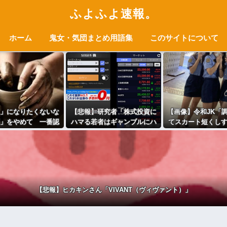
ふよふよ速報。
ホーム
鬼女・気団まとめ用語集
このサイトについて
」になりたくないな
【悲報】研究者「株式投資に
【画像】令和JK「
」をやめて 一番認
ハマる若者はギャンブルにハ
てスカート短くし
くないのは「お酒」
マる若者と同じ傾向がある」
たｗ」ﾊﾟｼｬ
と判明・・・
【悲報】ヒカキンさん「VIVANT（ヴィヴァント）」