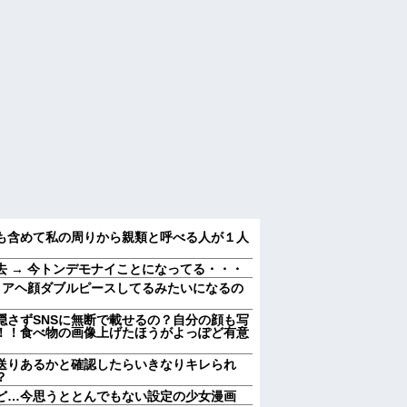
も含めて私の周りから親類と呼べる人が１人
 → 今トンデモナイことになってる・・・
、アヘ顔ダブルピースしてるみたいになるの
隠さずSNSに無断で載せるの？自分の顔も写
！！食べ物の画像上げたほうがよっぽど有意
送りあるかと確認したらいきなりキレられ
？
ど…今思うととんでもない設定の少女漫画