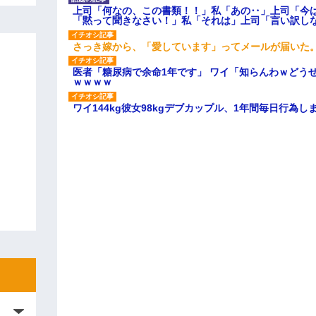
上司「何なの、この書類！！」私「あの‥」上司「今
「黙って聞きなさい！」私「それは」上司「言い訳し
さっき嫁から、「愛しています」ってメールが届いた
医者「糖尿病で余命1年です」 ワイ「知らんわｗどう
ｗｗｗｗ
ワイ144kg彼女98kgデブカップル、1年間毎日行為し