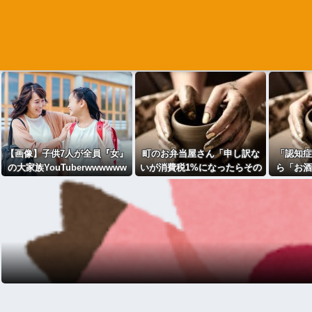
【画像】子供7人が全員『女』
町のお弁当屋さん「申し訳な
「認知症
の大家族YouTuberwwwwww
いが消費税1%になったらその
ら「お酒
分商品代を値上げするわ」
知症に良
「うちも！」