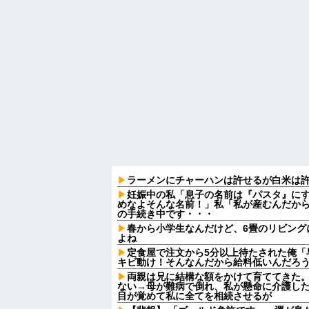
ラーメンにチャーハンは許せるが白米は
妊娠中の私「息子の名前は『パスタ』にす
めなよそんな名前！」私「私が産むんだか
の手続き中です・・・
春から小学生なんだけど、6畳のリビング
よね
定食屋で注文から5分以上待たされた俺「
キビ動け！そんなんだから給料低いんだろう
両親は兄に結構な額をかけて育ててきた
ない→母が難病で倒れ、私が懸命に介護し
目が覚めて私に全てを相続させるが