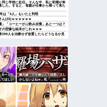
と同じ学校に赴任。そんな中、私に初潮が来
束した。すると、母親が仕事から帰って来た
5年は「4人」もいたと判明
ん(35)ｗｗｗｗｗｗ
慢」「コーヒーがぶ飲み自慢」あと一つは？
その悲惨な結末がこれｗｗｗ
者399人を治療せず放置したらどうなるか見
その悲惨な結末がこれｗｗｗ
最終的には許すかもｗ」って言ったら旦那が
枯渇しそう
熊本の爆心地に”こんなもの”があったんだけ
対するトメに「あなたの家じゃありません」
が自ら〇〇を口にして最高の展開へｗｗｗｗ
。カード払
義兄嫁「デキ婚なんて頭悪い人し
む専門学生の部屋が余りにうるさくて警察を
してほしい
かしないよねｗ」私「……」→何
なくなったので離婚したい件
っても引き
をしても嫌味を言われ続けた末
婚調停申し立て！実は驚愕の逆転劇が待って
かの展開
に…
たよ