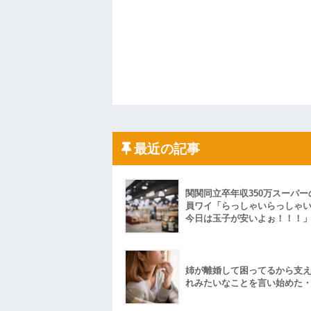
最近の記事
関関同立卒年収350万スーパー
員ワイ「らっしゃいらっしゃ
今日は玉子が安いよぉ！！！
姉が離婚して困ってるから支
れみたいなことを言い始めた