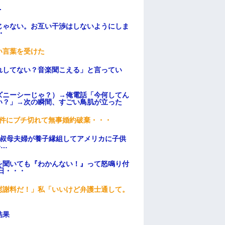
.
じゃない。お互い干渉はしないようにしま
・
い言葉を受けた
れしてない？音楽聞こえる」と言ってい
ズニーシーじゃ？）→俺電話「今何してん
い？」→次の瞬間、すごい鳥肌が立った
条件にブチ切れて無事婚約破棄・・・
→叔母夫婦が養子縁組してアメリカに子供
い…
を聞いても『わかんない！』って怒鳴り付
日・・・
慰謝料だ！」私「いいけど弁護士通して。
結果