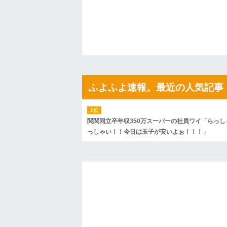
私「ちょっと、人の家の金庫触らないで
たから、開けてみようとしただけ☆』義兄
果・・・
私「初めて飲む味だけどなんのお茶？」
【GIF】JSのカンチョーワロタ
後続車にクラクションを鳴らされ彼氏が
んだ！降りてこいよ！」と怒鳴りだし...
【衝撃】報酬100万円超の治験募集がこち
【ネット騒然】惨殺されたタワマン頂き
ｗｗｗｗｗｗｗｗｗｗ
ふよふよ速報。最近の人気記事
【愕然】白のクラウン俺氏、高速道路左
wwwwwwwwwwww
百年の恋12-899 食べた量を張り合って
【悲報】佐藤輝明・・・２軍でも盛大に
関関同立卒年収350万スーパーの社員ワイ「らっし
れ
っしゃい！！今日は玉子が安いよぉ！！！」