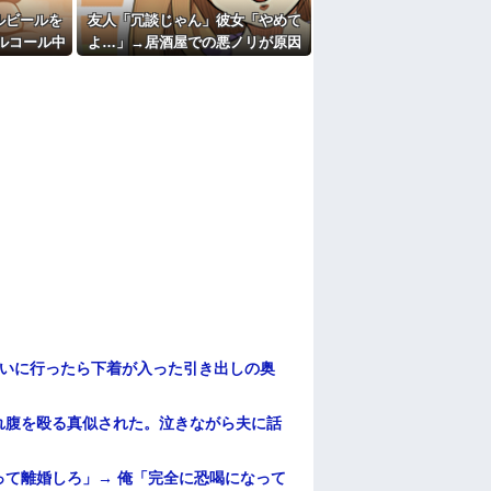
ルビールを
友人「冗談じゃん」彼女「やめて
ルコール中
よ…」→居酒屋での悪ノリが原因
察と保健所
で、なぜか俺まで責められること
に…
になり…
伝いに行ったら下着が入った引き出しの奥
れ腹を殴る真似された。泣きながら夫に話
て離婚しろ」→ 俺「完全に恐喝になって