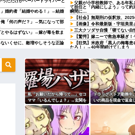
かっただけかペーパードライバーと
父親が小学校教師で、ある年私
て担任と「内緒にしよう」って約
う」婚約者「結婚やめる！」→結婚
瞬間に…
【社会】無期刑の仮釈放、202
」俺「何の声だ？」→気になって部
【画像】令和最新版・宇垣美里さ
…
三大クソダサ自慢「寝てない自
ざとやるはずない」→嫁が毒を飲ま
【驚愕】嫁ニーで救急車騒ぎ！
ゃないくせに、敵増やしそうな正論
【狂気】米政府「黒人の梅毒患
たろ！」→40年間続けてしまう
の残高を見たら200万円近く減っ
【驚愕】嫁ニーで救急車騒ぎ！
「まっちゃんぐらい稼いでたら
を作り子供達とハフハフしていたら
突然怒り出した。このまま情まで
ド嫌いなの知っているだろう...
【速報】専門家「イオンモール
自分で商品通さないといけないん
ど…」
家購入に「ダメダメ！」と猛反
100円ｗｗｗｗｗｗｗｗｗｗ
と言い放った結果→激怒したトメ
ｗｗ
やってるんやが金がない
私「お願いだから帰って…」セコ
ドラッグストア勤務中
６畳１間のアパートで、隣に住
？屋台出店してる奴らは誰の許可を
呼んで注意をしに行ったら…
ママ「いるんでしょ？」→玄関を
いの商品を現金で返金
24歳の嫁に性的な魅力を感じ
ガチャガチャされ、警察を呼ぶ事
と言い張る女性客。断
wwwwwwwwwwwwww
態になって…
【奇跡】浮気嫁がモラハラで離
下がらず、その後まさ
品を現金で返金してほしいと言い張
いたｗｗｗ
に…
まさかの展開に…
主な税金の成り立ちを調べてみ
ィギュアがヤバすぎるｗｗｗｗｗｗ