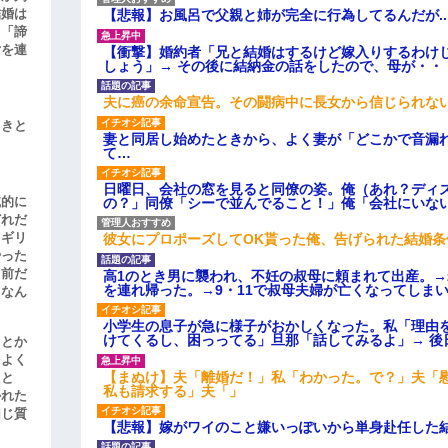
結婚は
【悲報】お風呂で父親と姉が完全に行為してるんだが..
、「諦
女を連
【衝撃】婚約者「兄と結婚はするけど嫁入りするわけ
しょう」→ その後に結納金の話をしたので、母が・・
夫に癌の余命宣告。その闘病中に長女から信じられな
引きと
妻と同居し始めたときから、よく妻が「どこかで音漏
て…
日曜日、会社の窓を見ると同僚の姿。俺（あれ？ディ
滅的に
の？」同僚「シーで並んでること！」俺「会社にいな
どれだ
リギリ
彼女にプロポーズしてOK貰った俺、告げられた結婚
やった
名前だ
高1のとき男に襲われ、不妊の叔母に頼まれて出産。
を連れ帰った。→9・11で叔母夫婦が亡くなってしま
、なん
小学生の息子が急に様子がおかしくなった。私「理由
けてくるし、困っってる」旦那「話してみるよ」→ 後
」とか
をよく
【まぬけ】夫「離婚だ！」私「わかった。で？」夫「
たと
私も請求する」夫「」
かれた
同じ質
【悲報】嫁がワイのこと嫌いっぽいから単身赴任した