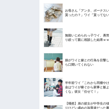
お母さん「アンタ、ボーナス
貰ったの？」ワイ「貰ってな
無能いじめられっ子ワイ、勇
り絞って親に相談した結果ｗ
娘がワイと嫁との行為を目撃
ら口聞いてくれない
半年前ワイ「これから同棲や
金はワイが稼ぐから家事と飯
くな」彼女「任せて！」
【唖然】弟の彼女が中学生の
りひどい虐めの加害者だった