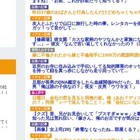
ますね」「お前、これが詐欺だって知ってる？」
昨日37歳のおばさんと行為したんだけどめちゃくちゃ
友人とふたりで山口に旅行した時の事。レンタカーを
ガッ！って音がして…
【修羅場】彼女親「カスな家柄のヤツなんかと家族に
す…」→ 彼女「なんで言い返してくれなかったの？（
嫁に不倫されたから嫁と不倫相手に1000万の慰謝料請
近所のお寺に住み込みで手伝いしてる知的障害のオッ
を持って顔を真っ赤にしながら走り回っていて…
旦那が長男のDNA鑑定をしたら血縁関係0%だった。
男「俺は誰の子供なの？」長女・次男「ウワキ女！」
の社
い！！
日曜日、会社の窓を見ると同僚の姿。俺（あれ？ディ
」
の？」同僚「シーで並んでること！」俺「会社にいな
【クズ】昔、兄がお見合いして「ブスすぎｗｗｗ」と
知った兄は荒れ狂い、｢嫁さん、俺のお古ですが気分
えてく
・・・
【画像】女上司(30)「終電なくなったね…部屋くる？