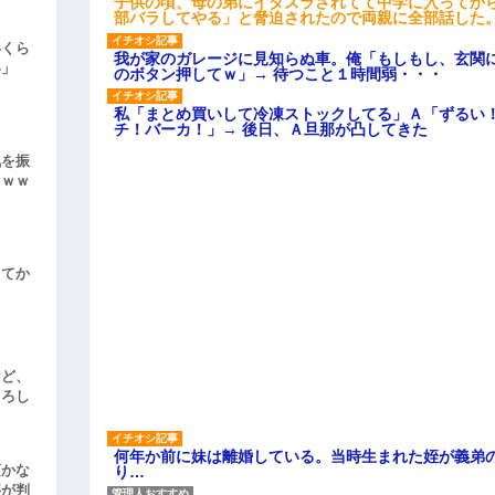
子供の頃、母の弟にイタズラされてて中学に入ってか
部バラしてやる」と脅迫されたので両親に全部話した
いくら
我が家のガレージに見知らぬ車。俺「もしもし、玄関に
い」
のボタン押してｗ」→ 待つこと１時間弱・・・
私「まとめ買いして冷凍ストックしてる」Ａ「ずるい
チ！バーカ！」→ 後日、Ａ旦那が凸してきた
気を振
ｗｗｗ
してか
けど、
よろし
何年か前に妹は離婚している。当時生まれた姪が義弟
頃かな
り…
事が判