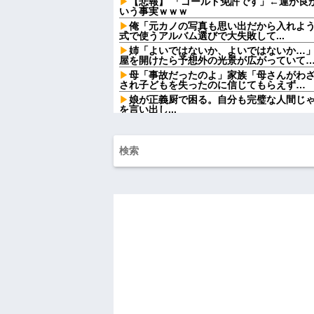
【悲報】 「ゴールド免許です」←運が良
いう事実ｗｗｗ
俺「元カノの写真も思い出だから入れよ
式で使うアルバム選びで大失敗して...
姉「よいではないか、よいではないか…
屋を開けたら予想外の光景が広がっていて
母「事故だったのよ」家族「母さんがわ
され子どもを失ったのに信じてもらえず…
娘が正義厨で困る。自分も完璧な人間じ
を言い出し...
婚約中だった彼がいた。ある日、共通口座
ていた
子供達のリクエストでシーフードカレー
帰宅した夫がキレるキレる。夫「俺がシーフー
【悲報】Z世代「なんでセルフレジなのに
だ」
【朗報】Amazonで「GANTZ」が全巻
ワイ手取り15万正社員→副業でウーバー
祭りって謎だよな、誰が神輿担いでるの
得て商売してるの？
【悲報】大卒初任給600万の時代へwwwww
ドラッグストア勤務中。カード払いの商
る女性客。断っても引き下がらず、その後
ハードオフに売っていた4万4000円のフ
「こんな高いの？ｗｗ」「逆に超安い」