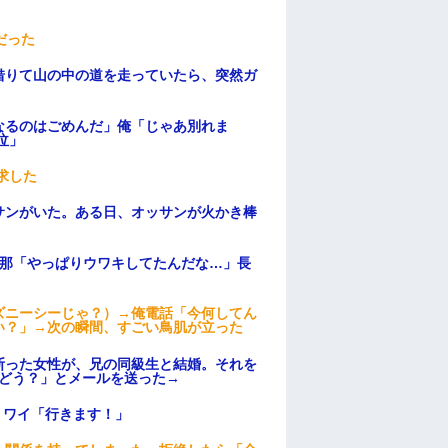
だった
借りて山の中の道を走っていたら、突然ガ
なるのはごめんだ」俺「じゃあ別れま
泣」
求した
サンがいた。ある日、オッサンが火かき棒
旦那「やっぱりウワキしてたんだな…」長
ズニーシーじゃ？）→俺電話「今何してん
い？」→次の瞬間、すごい鳥肌が立った
断った女性が、兄の同級生と結婚。それを
はどう？」とメールを送った→
」ワイ「行きます！」