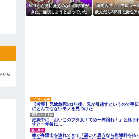
よ！」キチママ『そこに金庫があっ
「泥は出てけ！二度と来るな！」結
NTTから見に覚えのない請求書が
焼肉店でノンアルコー
きた。無視しようと思っていた
飲んだら2杯目で急性ア
彼「ちっ！」私「」
ら、とんでもない事実が判明し
毒になった。それで警
て…
を巻き込む騒ぎ
逆切れ。「何クラクション鳴らして
らｗｗｗｗｗ(※画像あり)
女子のこの動画、すげえええええｗ
車線を制限速度で走った結果
くる
やらかす←あまり悲しませないでく
ゃいら
【考察】兄嫁急死の1年後、兄が引越すというので手
にとんでもないモノを見つけた
妊娠中に「おいこのブタ女！てめー席譲れ！」と絡ま
すと一年後に…
嫁が弁護士を連れてきて「悪いと思うなら慰謝料を払っ