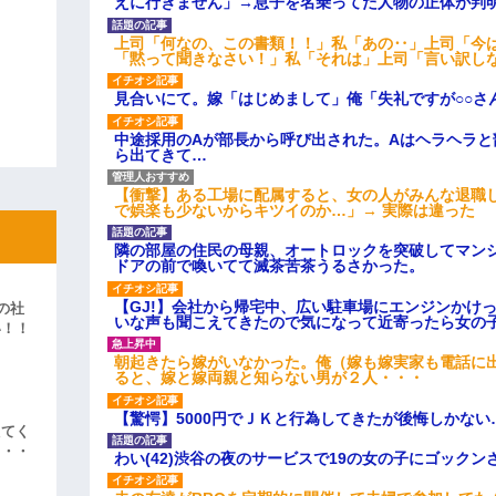
えに行きません」→息子を名乗ってた人物の正体が判
上司「何なの、この書類！！」私「あの‥」上司「今
「黙って聞きなさい！」私「それは」上司「言い訳し
見合いにて。嫁「はじめまして」俺「失礼ですが○○さ
中途採用のAが部長から呼び出された。Aはヘラヘラと
ら出てきて…
【衝撃】ある工場に配属すると、女の人がみんな退職
で娯楽も少ないからキツイのか…」→ 実際は違った
隣の部屋の住民の母親、オートロックを突破してマン
ドアの前で喚いてて滅茶苦茶うるさかった。
【GJ!】会社から帰宅中、広い駐車場にエンジンかけ
の社
いな声も聞こえてきたので気になって近寄ったら女の
い！！
」
朝起きたら嫁がいなかった。俺（嫁も嫁実家も電話に出
ると、嫁と嫁両親と知らない男が２人・・・
【驚愕】5000円でＪＫと行為してきたが後悔しかない
えてく
・・・
わい(42)渋谷の夜のサービスで19の女の子にゴック