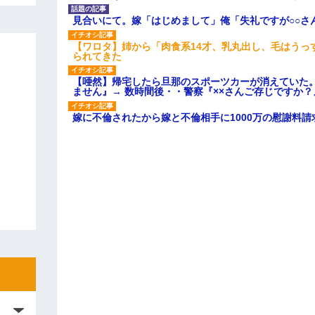
見合いにて。嫁「はじめまして」俺「失礼ですが○○さ
【ワロタ】姉から「肉食系14才、乳丸出し、毛はうっ
られてきた
【唖然】帰宅したら旦那のスポーツカーが消えていた
ません』→ 数時間後・・警察『××さんご存じですか？
嫁に不倫されたから嫁と不倫相手に1000万の慰謝料請