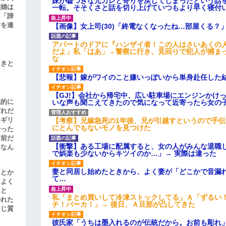
妹が嘘つきな元カレと寄りを戻してしまったという話
結婚は
一転。そそくさと話を切り上げていつもより早く寝付
、「諦
女を連
【画像】女上司(30)「終電なくなったね…部屋くる？
アパートのドアに『ハンザイ者！この人はさいあくの
だよ」私「はあ」→警察に行き、見回りで犯人が捕ま
な
引きと
【悲報】嫁がワイのこと嫌いっぽいから単身赴任した
【GJ!】会社から帰宅中、広い駐車場にエンジンかけ
滅的に
いな声も聞こえてきたので気になって近寄ったら女の
どれだ
リギリ
【考察】兄嫁急死の1年後、兄が引越すというので手
にとんでもないモノを見つけた
やった
名前だ
【衝撃】ある工場に配属すると、女の人がみんな退職
、なん
で娯楽も少ないからキツイのか…」→ 実際は違った
妻と同居し始めたときから、よく妻が「どこかで音漏
」とか
て…
をよく
たと
私「まとめ買いして冷凍ストックしてる」Ａ「ずるい
かれた
チ！バーカ！」→ 後日、Ａ旦那が凸してきた
同じ質
彼氏家「うちは墨入れるのが伝統だから。お前も彫れ」