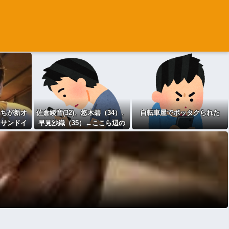
みちが新オ
佐倉綾音(32)、悠木碧（34）、
自転車屋でボッタクられた
、サンドイ
早見沙織（35）←ここら辺の
ｗｗｗｗｗｗ
独身ベテラン声優ｗｗｗ
ｗ