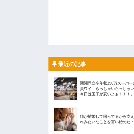
最近の記事
関関同立卒年収350万スーパー
員ワイ「らっしゃいらっしゃ
今日は玉子が安いよぉ！！！
姉が離婚して困ってるから支
れみたいなことを言い始めた