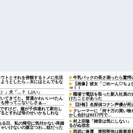
るウトとそれを傍観するトメに生活
牛乳パックの長さ測ったら驚愕
しようとしたら…夫にはとんでもな
【画像】彼女「ごめーん♡ちょ
⇒！！
犬）」犬「…？（ぷい」
職場で電話を取った新入社員の
履いてきてた。普通かわいいぺたん
けたことがあった
子も持ってこないしさぁ…
【訃報】名探偵コナン声優が死去
なんですけど、嫁が子供連れて家出し
クレーマーに「何十万の買い物
げるとすれば母のせいかもしれな
かし合計は9217円で…
村上宗隆「雑音は気にしない」
ある日、私の帰宅に気付かない再婚
るがぬ信念
きゃいけないの腹立つわ…姑だった
西武に激震 渡部聖弥は眼窩底