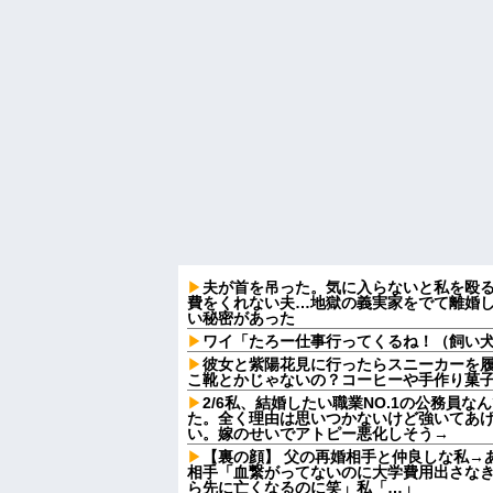
夫が首を吊った。気に入らないと私を殴
費をくれない夫…地獄の義実家をでて離婚
い秘密があった
ワイ「たろー仕事行ってくるね！（飼い
彼女と紫陽花見に行ったらスニーカーを
こ靴とかじゃないの？コーヒーや手作り菓
2/6私、結婚したい職業NO.1の公務員
た。全く理由は思いつかないけど強いてあ
い。嫁のせいでアトピー悪化しそう→
【裏の顔】 父の再婚相手と仲良しな私→
相手「血繋がってないのに大学費用出さな
ら先に亡くなるのに笑」私「…」