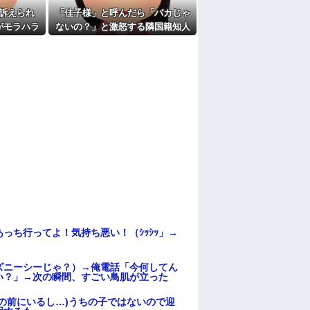
訴えられ
「佳子様」と呼んだら「バカじゃ
がモラハラ
ないの？」と激怒する隣国籍知人
教えてほし
⇒正論で返したら大炎上w
っち行ってよ！気持ち悪い！（ｼｯｼｯ」→
ズニーシーじゃ？）→俺電話「今何してん
い？」→次の瞬間、すごい鳥肌が立った
の前にいるし…)うちの子ではないので迎