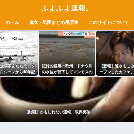
ふよふよ速報。
ホーム
鬼女・気団まとめ用語集
このサイトについて
漫画家あだち充、タ
記録的猛暑の欧州、ドナウ川
【悲報】速水もこ
白シーンから40年記
の水位が低下してマンモスの
ープンしたカフェ
自身が浅倉南になり
骨や沈没したドイツ軍の戦艦
ッチ1つ3000円ｗ
きり投稿ｗｗ
が出現
ｗｗｗｗｗ
【動画】かもしれない運転、限界突破・・・・・