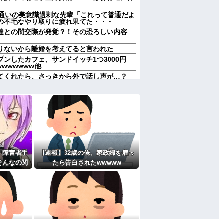
ム通いの美意識過剰な先輩「これって普通だよ
の不毛なやり取りに疲れ果てた・・・
達との闇交際が発覚？！その恐ろしい内容
りないから離婚を考えてると言われた
ンしたカフェ、サンドイッチ1つ3000円
wwwwwww他
てくれたら、さっきから外で話し声が…？
けどなぁ」私(一体誰だよ?!)→夜、友人と
！！！！
レス事件」夫は正しかったのに、なぜ喧嘩は
称するクチャラー義母の汚い食べ方に限界
れていいよなぁ。俺なんか忙しくて寝る暇ね
ＶＤコピっといてよ」
「障害者手
【速報】32歳の俺、家政婦を雇っ
果…元妻の裏切りが判明！！！その理由がこ
そんなの関
たら告白されたwwwww
女子がヒワイなことを言われてショックを受
びせられた
して…
週２で遊びに行くって多いかな？遅くても21
たよ