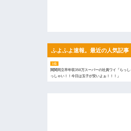
や...
ハードオフに売っていた4万4000円のフ
「こんな高いの？ｗｗ」「逆に超安い」
私「ちょっと、人の家の金庫触らないで
たから、開けてみようとしただけ☆』義兄
果・・・
私「初めて飲む味だけどなんのお茶？」
【GIF】JSのカンチョーワロタ
後続車にクラクションを鳴らされ彼氏が
んだ！降りてこいよ！」と怒鳴りだし...
ふよふよ速報。最近の人気記事
【衝撃】報酬100万円超の治験募集がこち
【ネット騒然】惨殺されたタワマン頂き
ｗｗｗｗｗｗｗｗｗｗ
【愕然】白のクラウン俺氏、高速道路左
関関同立卒年収350万スーパーの社員ワイ「らっし
wwwwwwwwwwww
っしゃい！！今日は玉子が安いよぉ！！！」
百年の恋12-899 食べた量を張り合って
【悲報】佐藤輝明・・・２軍でも盛大に
れ