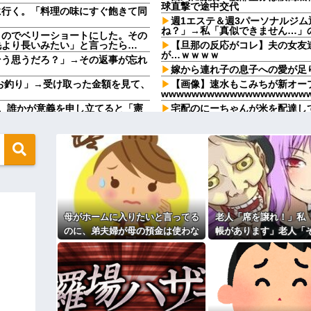
球直撃で途中交代
に行く。「料理の味にすぐ飽きて同
週1エステ＆週3パーソナルジ
ね？」→私「真似できません…」
うのでベリーショートにした。その
毛より長いみたい」と言ったら…
【旦那の反応がコレ】夫の女友
が…ｗｗｗｗ
そう思うだろ？」→その返事が忘れ
嫁から連れ子の息子への愛が足
、お釣り」→受け取った金額を見て、
【画像】速水もこみちが新オープ
wwwwwwwwwwwwwwwwwww
。誰かが意義を申し立てると「憲
宅配のにーちゃんが米を配達し
..
「おすそ分けなら五キロで良いんだ
飲んでいたらピンポーン→結果
メと二世帯住宅を建て、「２F(夫婦
束をしたが、早速破って2Fに上
なんなのよ！！！すごいわ掃除
【ネット史】「鏡の中のアクト
間に、後ろに並んでいた外国人風の
終わらなかったのか
（うっぜぇ。引き落としキャンセ
【胸糞】「食に執着がない」自
クソ男「専業主婦は昼間寝てら
←これが流行らなかった理由
ーもん。どうせ暇でしょ？俺のＤ
ｗｗｗｗｗｗｗｗｗ
母がホームに入りたいと言ってる
老人「席を譲れ！」私
【驚愕】養育費を払い続けた結
ますか？」ワイ喪主「直葬で(即
れｗｗｗｗ
のに、弟夫婦が母の預金は使わな
帳があります」老人「
職場で電話を取った新入社員の
いでと言ってきた。我が弟ながら
係ない！」→暴言を浴
82kgにwwwwwwww
けたことがあった
情けなくて溜息が出る
直後、周囲が動き出
るのか分かんない奴はモテない奴確定
既婚女性が夫に夕飯も用意せず
？？？
時には帰宅してるんだけど
地も、財産はすべて私が継ぐ。相続
主な税金の成り立ちを調べてみ
 → 数年後、復讐のチャンスが