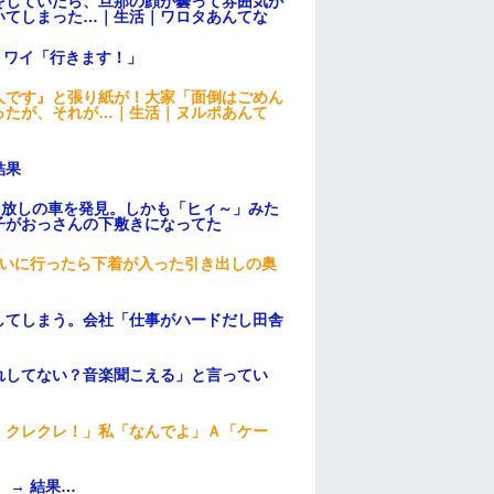
をしていたら、旦那の顔が曇って雰囲気が
いてしまった…｜生活｜ワロタあんてな
」ワイ「行きます！」
人です』と張り紙が！大家「面倒はごめん
ったが、それが…｜生活｜ヌルポあんて
結果
っ放しの車を発見。しかも「ヒィ～」みた
子がおっさんの下敷きになってた
伝いに行ったら下着が入った引き出しの奥
してしまう。会社「仕事がハードだし田舎
れしてない？音楽聞こえる」と言ってい
！クレクレ！」私「なんでよ」Ａ「ケー
 → 結果…