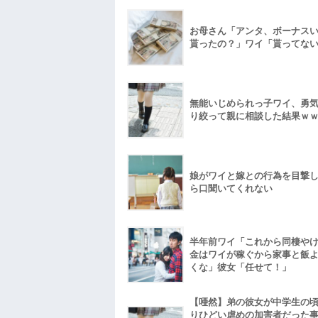
お母さん「アンタ、ボーナス
貰ったの？」ワイ「貰ってな
無能いじめられっ子ワイ、勇
り絞って親に相談した結果ｗ
娘がワイと嫁との行為を目撃
ら口聞いてくれない
半年前ワイ「これから同棲や
金はワイが稼ぐから家事と飯
くな」彼女「任せて！」
【唖然】弟の彼女が中学生の
りひどい虐めの加害者だった