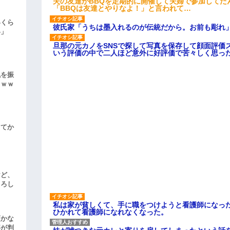
夫の友達がBBQを定期的に開催して夫婦で参加してた
「BBQは友達とやりなよ！」と言われて…
いくら
彼氏家「うちは墨入れるのが伝統だから。お前も彫れ」
い」
旦那の元カノをSNSで探して写真を保存して顔面評価
いう評価の中で二人ほど意外に好評価で苦々しく思っ
気を振
ｗｗｗ
してか
けど、
よろし
私は家が貧しくて、手に職をつけようと看護師になっ
ひかれて看護師になれなくなった。
頃かな
事が判