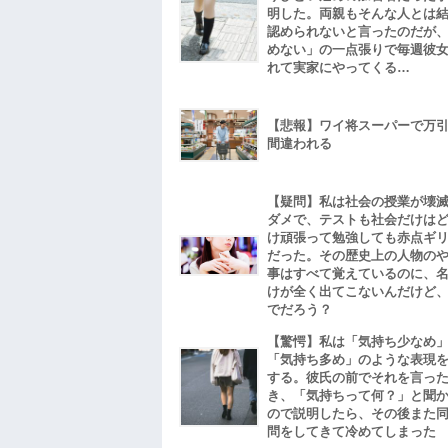
明した。両親もそんな人とは
認められないと言ったのだが
めない」の一点張りで毎週彼
れて実家にやってくる…
【悲報】ワイ将スーパーで万
間違われる
【疑問】私は社会の授業が壊
ダメで、テストも社会だけは
け頑張って勉強しても赤点ギ
だった。その歴史上の人物の
事はすべて覚えているのに、
けが全く出てこないんだけど
でだろう？
【驚愕】私は「気持ち少なめ
「気持ち多め」のような表現
する。彼氏の前でそれを言っ
き、「気持ちって何？」と聞
ので説明したら、その後また
問をしてきて冷めてしまった