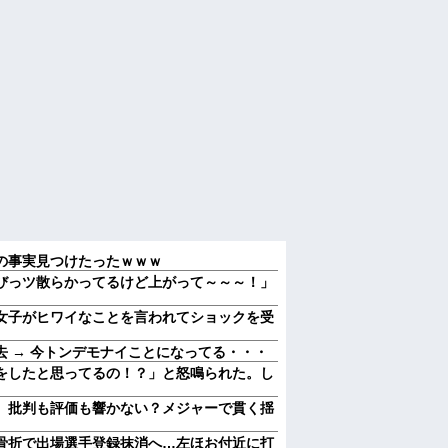
の事実見つけたったｗｗｗ
びっツ散らかってるけど上がって～～～！」
女子がヒワイなことを言われてショックを受
 → 今トンデモナイことになってる・・・
をしたと思ってるの！？」と怒鳴られた。し
 批判も評価も響かない？メジャーで貫く揺
骨折で出場選手登録抹消へ…左ほお付近に打