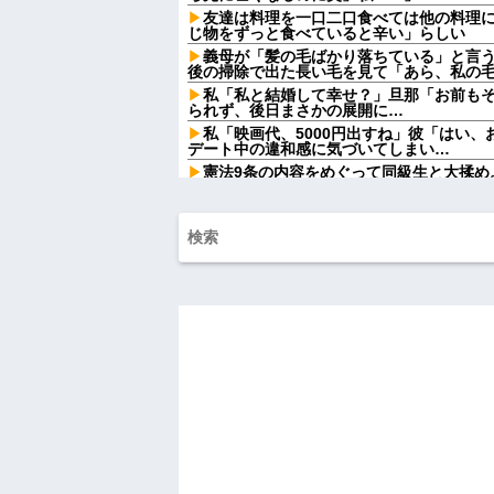
友達は料理を一口二口食べては他の料理
じ物をずっと食べていると辛い」らしい
義母が「髪の毛ばかり落ちている」と言
後の掃除で出た長い毛を見て「あら、私の
私「私と結婚して幸せ？」旦那「お前も
られず、後日まさかの展開に…
私「映画代、5000円出すね」彼「はい
デート中の違和感に気づいてしまい…
憲法9条の内容をめぐって同級生と大揉め
法に逆らうなやハンザイ者www」とかほざき.
【しまった…】 コトメに追い出されたト
のエリア)には絶対に上がらない」という約
が...
ATMで俺が暗証番号を入力し終わった瞬
女がこちらに荷物をばらまきやがった。俺
ル...
チー牛「デブの事豚丼って呼ぼうぜ！」
【悲報】「美人すぎる県警本部長」失職
【衝撃】葬儀屋「火葬プランはどうなさい
答)」→結果ァw w w w w w w w w w
【朗報】寺田心、週6ジム通いで体重62kg→
【画像】このLINEでなんで女が怒って
らしい←お前らは勿論わかるよな？？？？
妹と差をつけて育てられた。妹「家も土
は放棄して」母「うんうん」私「わかった」