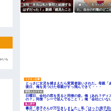
女性「本当は私が新郎と結婚する
嫁から「モラハラ」で
ィギュアがヤバすぎるｗｗｗｗｗｗ
はずだった！」新婦「鏡見たこと
た。自分の行動のどこ
よ！」キチママ『そこに金庫があっ
ある？」→披露宴が一瞬で騒然と
なのかわからないから
「泥は出てけ！二度と来るな！」結
なって…
い
彼「ちっ！」私「」
逆切れ。「何クラクション鳴らして
らｗｗｗｗｗ(※画像あり)
女子のこの動画、すげえええええｗ
車線を制限速度で走った結果
ゃいら
くる
やらかす←あまり悲しませないでく
とっさに女児を捕まえたら変質者扱いされた。母親「あ
後日、俺を見つけた母親がすっ飛んできて・・・
日曜日、会社の窓を見ると同僚の姿。俺（あれ？ディ
の？」同僚「シーで並んでること！」俺「会社にいな
書店「息子さんが万引きしました」私「はっ？(息子目