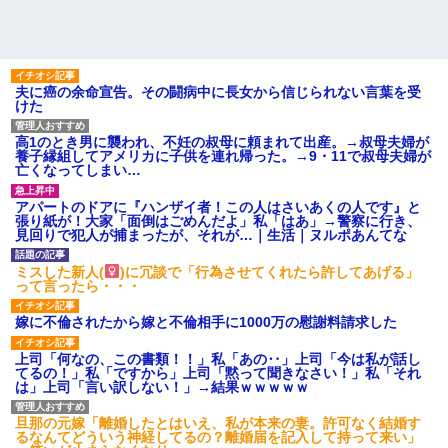
夫に癌の余命宣告。その闘病中に長女から信じられない言葉を受
けた
高1のとき男に襲われ、不妊の叔母に頼まれて出産。→叔母夫婦が
養子縁組してアメリカに子供を連れ帰った。→9・11で叔母夫婦が
亡くなってしまい…
アパートのドアに『ハンザイ者！この人はさいあくの人です』と
張り紙が！大家「面倒はごめんだよ」私「はあ」→警察に行き、
見回りで犯人が捕まったが、それが…｜生活｜ヌルポあんてな
ミスした新人(
)に冗談で「行為させてくれたら許してあげる」
って言ったら・・・
嫁に不倫されたから嫁と不倫相手に1000万の慰謝料請求した
上司「何なの、この書類！！」私「あの‥」上司「今は私が話し
てるの！」私「ですから」上司「黙って聞きなさい！」私「それ
は」上司「言い訳しない！」→結果ｗｗｗｗｗ
旦那の元嫁「離婚したとはいえ、私が本来の妻。許可なく結婚す
るなんてどういう神経してるの？離婚届を記入して持って来い」