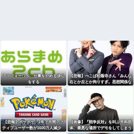
アラフォーワイ、仕事をやめる決心
【悲報】ぺこぱ松蔭寺さん「みんな
をする
右とか左とか拘りすぎ。思想関係な
く応援しようよ」ｗｗｗｗｗｗｗｗ
ｗｗ
【悲報】ポケポケ、1年で月間アク
【画像】『戦争反対』を叫ぶ平和団
ティブユーザー数が1600万人減少
体、最悪な場所でデモをしてしまう