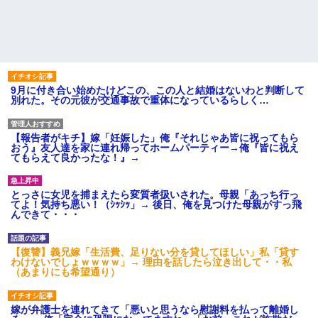
9月に付き合い始めたけどこの、この人と結婚はないわと判断して
別れた。その元彼が交通事故で重体になっているらしく…
【報告者がキチ】嫁「妊娠した」俺『それじゃあ皆に祝ってもら
おう』友人達を家に連れ帰ってホームパーティー→俺『皆に祝え
てもらえて良かったな！』→
とっさに女児を捕まえたら変質者扱いされた。母親「あっち行っ
てよ！気持ち悪い！（ｼｯｼｯ」→ 後日、俺を見つけた母親がすっ飛
んできて・・・
【復讐】義兄嫁「生活費、足りない分を貸してほしい」私「貸す
わけないでしょｗｗｗｗ」→ 理由を話したら泣き出して・・私
（あまりにも希望通り）
嫁が弁護士を連れてきて「悪いと思うなら慰謝料を払って離婚し