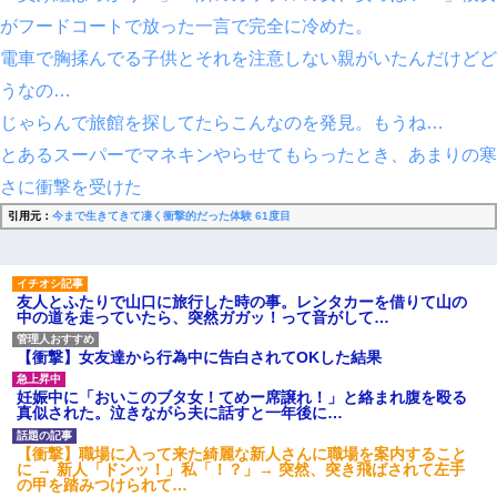
友人とふたりで山口に旅行した時の事。レンタカーを借りて山の
中の道を走っていたら、突然ガガッ！って音がして…
がフードコートで放った一言で完全に冷めた。
電車で胸揉んでる子供とそれを注意しない親がいたんだけどど
【悲報】姉と入浴中に大きくなってしまった結果ｗｗｗｗｗｗｗ
うなの…
ｗ
じゃらんで旅館を探してたらこんなのを発見。もうね…
とあるスーパーでマネキンやらせてもらったとき、あまりの寒
同じマンションに住んでる女性が鍵をわかりやすいところに隠し
ている事に気づいた俺「忍びこんでみよう！」→ 結果
さに衝撃を受けた
引用元：
今まで生きてきて凄く衝撃的だった体験 61度目
元旦那から復縁要請。息子「最新型のiPhoneも買えない貧乏は嫌
だ、再婚して」私「なら父親と暮らせ」息子「やった＾＾」私
（もう手遅れだったんだな…）
友人とふたりで山口に旅行した時の事。レンタカーを借りて山の
中の道を走っていたら、突然ガガッ！って音がして…
昨日37歳のおばさんと行為したんだけどめちゃくちゃだった
【衝撃】女友達から行為中に告白されてOKした結果
テレワーク上司「会議中はカメラ付けろ！」女社員「え、事前連
絡無しは無理」上司「いいから付けろ！」→
妊娠中に「おいこのブタ女！てめー席譲れ！」と絡まれ腹を殴る
真似された。泣きながら夫に話すと一年後に…
新卒の女性社員に1年半ストーカーされていた。俺「マジで怖い」
【衝撃】職場に入って来た綺麗な新人さんに職場を案内すること
上司「話をしてみる」→女性社員「実は10数年前に…」
に → 新人「ドンッ！」私「！？」→ 突然、突き飛ばされて左手
の甲を踏みつけられて…