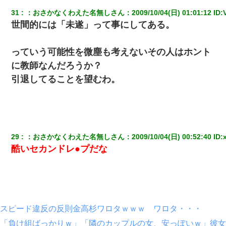
ｗ
31
：
おさかなくわえた名無しさん
：
2009/10/04(日) 01:01:12
 ID:
世間的には「未遂」って事にしてある。
【修羅場】彼女親「カスな家柄のヤツなんかと家族になるのはご
めんだ」俺「じゃあ別れます…」→ 彼女「なんで言い返してくれ
なかったの？（泣」
っていう可能性を微塵も考えないその人はホント
に教師なんだろうか？
見合いにて。嫁「はじめまして」俺「失礼ですが○○さんご本人で
すか？」
引退してることを望むわ。
全く親しくないママ友Aから突然「飲み会しよう」と誘われたがお
断りした。後日Aの企みを知ってゾッとするやら腹立つやら！
【画像】女の子「お母さん！！私ようやくファッションモデルに
29
：
おさかなくわえた名無しさん
：
2009/10/04(日) 00:52:40
 ID:
選ばれたの！絶対見に来てね！」→悲しい結果がこれ・・・
酷いセカンドレ●プだな
妻が亡くなったんだけど正直ガチで嬉しい
「お前の父ちゃんは自宅警備員」とかからかわれたけど、実はと
んでもない仕事に就いていた
スピード違反の反則金高杉ワロタｗｗｗ ワロタ・・・
「負け組ばっかりｗ」「隣のカップルの女、安っぽいｗ」彼女