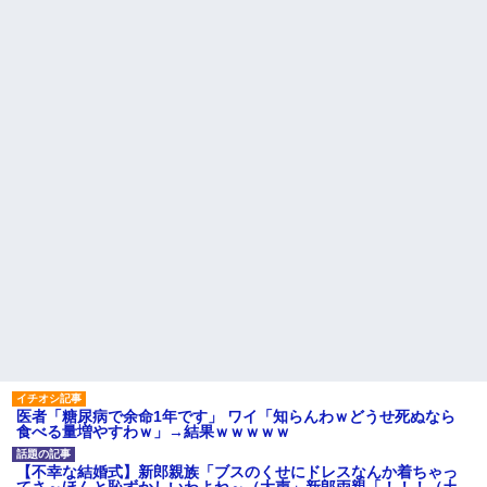
夫の友達がBBQを定期的に開催して夫婦で参加してたんだけど、
女性側のリーダーみたいな人に「BBQは友達とやりなよ！」と言
われて…
さっき嫁から、「愛しています」ってメールが届いた。俺も「愛
してます」って送ったら
最近うちの庭に知らない男の人がしょっちゅう入ってくる。それ
を職場で愚痴ったら、同僚男性が怒鳴りつけてきた。
私（23）冗談のつもりで上司（27）に胸を揉ませた結果・・・
医者「糖尿病で余命1年です」 ワイ「知らんわｗどうせ死ぬなら
食べる量増やすわｗ」→結果ｗｗｗｗｗ
【不幸な結婚式】新郎親族「ブスのくせにドレスなんか着ちゃっ
てさ～ほんと恥ずかしいわよね～（大声」新郎両親「！！！（土