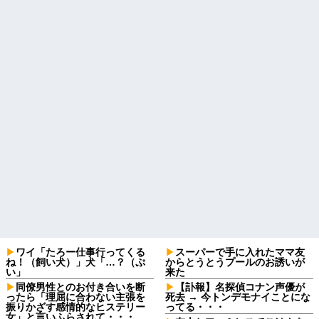
ワイ「たろー仕事行ってくる
スーパーで手に入れたママ友
ね！（飼い犬）」犬「…？（ぷ
からとうとうプールのお誘いが
い」
来た
同僚男性とのお付き合いを断
【訃報】名探偵コナン声優が
ったら「理屈に合わない主張を
死去 → 今トンデモナイことにな
振りかざす感情的なヒステリー
ってる・・・
女」と言いふらされて・・・