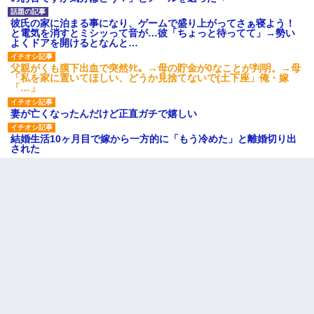
彼氏の家に泊まる事になり、ゲームで盛り上がってさぁ寝よう！
と電気を消すとミシッって音が…彼「ちょっと待ってて」→勢い
よくドアを開けるとなんと…
父親がくも膜下出血で突然ﾀﾋ。→母の貯金が0なことが判明。→母
「私を家に置いてほしい、どうか見捨てないで(土下座」俺・嫁
「…」
妻が亡くなったんだけど正直ガチで嬉しい
結婚生活10ヶ月目で嫁から一方的に「もう冷めた」と離婚切り出
された