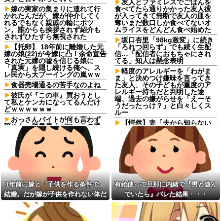
友人とファミレスでごはんを
嫁の実家の集まりに連れて行
食べてたら通りかかった友人彼
かれたんだが、嫁が仲介してく
が入ってきて無断で友人の皿を
れるでもなく親戚の輪にポツ
奪いまだ数口しか食べてないオ
ン。誰からも挨拶されず紹介も
ムライスをどんどん食べ始めた
されずひたすら無視された
坂口杏里「98kg激変」に続き
【托卵】 18年前に離婚した元
「ろれつ回らず」でも続く生配
嫁の娘(22)が今嫁に凸！余命宣告
信…「配信者におもちゃにされ
された元嫁の嘘を信じる娘に
てる」知人は懸念表明
「真実」を隠し続ける俺へ、ス
軽度のアレルギーを「わがま
レ民から大ブーイングの嵐ｗｗ
ま」と決めつけ嫌味を言ってき
食器売場通るの苦手なのよね
た友人、その子どもが重度のア
レルギー持ちだと判明した途
彼氏が『この車』買おうとし
端、過去の嫌がらせを「えーそ
て私とケンカになってるんだけ
うだったっけ？」と白々しくス
どｗｗｗｗｗｗ
ルー
おっさんバイトが何も言わず
【愕然】妻「夫から知らない
辞めた。労働局「パワハラの通
シャンプーの匂いがする！変な
報がありました」俺「えっ、教
店に行ってるに違いな
育係は俺ですが…」→突然の聞
い！！！」探偵「調べたとこ
き取り調査が始まり…
ろ･･･」⇒結果ｗｗ
旦那が不倫するたびに請求し
【愕然】妻「夫から知らない
た慰謝料で資格を取った。そう
シャンプーの匂いがする！変な
して自立の準備が整ったところ
店に行ってるに違いな
で離婚を切り出したら…
い！！！」探偵「調べたとこ
1年前に嫁と「子供を作る条件で」
有給使って旦那に内緒で『男と遊ん
俺を嫌う義娘は、母が危篤に
ろ･･･」⇒結果ｗｗ
結婚。だが嫁が子供を作れない体だ
でいたら』バレた結果・・・
なっても「会いに行かない」と
軽度のアレルギーを「わがま
言った
と知ったので離婚へ。
ま」と決めつけ嫌味を言ってき
知人に誘われて公演見に行く
た友人、その子どもが重度のア
予定だったけど「元々行く予定
レルギー持ちだと判明した途