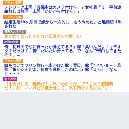
嫁が涙声で『会いたいね』とか言っているのが聞こえた。俺「こ
テレワーク上司「会議中はカメラ付けろ！」女社員「え、事前連
んな時間に誰と電話してんの？」嫁「ごめんなさい…！（大号
絡無しは無理」上司「いいから付けろ！」→
泣」俺（キターー）→
結婚生活10ヶ月目で嫁から一方的に「もう冷めた」と離婚切り出
された
子供の頃、母の弟にイタズラされてて中学に入ってから関係を持
ってしまった。拒絶したら「全部バラしてやる」と脅迫されたの
妻が亡くなったんだけど正直ガチで嬉しい
で両親に全部話した。
俺「初対面でなに言ったか覚えてる？」嫁「臭いんだよ！キモオ
タ？だっけ？」俺「だいたい合ってる。で、なんで告白してきた
【衝撃】ヤンキー女に「サせて」って言った結果
の？」→
嘘をついてフリン旅行へ出かけた嫁→翌日、嫁「ただいま～」旦
小学生の妹が20代の弟とチューしてるのに、見て見ぬふりの親を
那「娘がシんだよ。何度も連絡したのに…」嫁「えっ」→なん
見てから実家を出た。それから15年、妹が弟の子を妊娠したらし
と・・・
くもう堕胎できない月なんだと母から連絡がきた…｜生活｜ワロ
タあんてな
【まぬけ】夫「離婚だ！」私「わかった。で？」夫「慰謝料
だ！」私「いいけど弁護士通して。私も請求する」夫「」
隣の部屋の住民の母親、オートロックを突破してマンションに入
り込んできたみたいで、ずっとドアの前で喚いてて滅茶苦茶うる
さかった。
姉旦那の友達「ほんとのパパだよ～」私のお腹を触ってほざく。
→思わず手を叩いて振り払ったら…