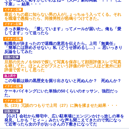
下座」→ 結果・・・
最近うちの庭に知らない男の人がしょっちゅう入ってくる。それ
を職場で愚痴ったら、同僚男性が怒鳴りつけてきた。
さっき嫁から、「愛しています」ってメールが届いた。俺も「愛
してます」って送ったら
転職先が決まったので退職の意思を伝えたら。上司「無責任」
「簡単には辞めさせない」私（どうせ辞めるし…）→ 思いっきり
反論をしてみた
旦那の元カノをSNSで探して写真を保存して顔面評価スレで写真
を晒してた。ほとんどがブスという評価の中で二人ほど意外に好
評価で苦々しく思った
この母親は娘の黒歴史を掘り出さないと死ぬんか？ 死ぬんか？
ケーキバイキングにいた単独の50くらいのオッサン、強烈だっ
た。
私（23）冗談のつもりで上司（27）に胸を揉ませた結果・・・
【GJ!】会社から帰宅中、広い駐車場にエンジンかけっ放しの車を
発見。しかも「ヒィ～」みたいな声も聞こえてきたので気になっ
て近寄ったら女の子がおっさんの下敷きになってた