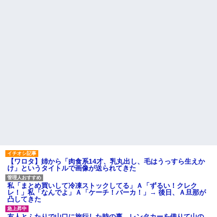
成する高校に通ってたんだが、
【修羅場】不妊と判明した
体力ないヤツはイジメられて全
夫、前妻の娘に「実の子じゃな
寮制だから逃げ出すこともでき
い！」と訴えた結果ｗｗｗｗ
なかった→あるイジっ子が自...
33歳くらいから太ったせいか
ハードオフに売っていた4万
加齢で＊が緩んだのかチョビッ
4000円のフィギュアがヤバすぎ
と漏れるようになった
るｗｗｗｗｗｗ「こんな高い
の？ｗｗ」「逆に超安い」
相手がどんなパイプ持ってい
るかも知れないのに…
私「ちょっと、人の家の金庫
触らないでよ！」キチママ『そ
高校３年生の女です。家が嫌
こに金庫があったから、開けて
いすぎて家を出て現在養護施設
みようとしただけ☆』義兄「泥
で暮らしています
は出てけ！二度と来るな！」結
旦那の祖父が亡くなった。私
果・・・
「エプロン持って行った方がい
私「初めて飲む味だけどなん
いよね」旦那「余計な出費すん
のお茶？」彼「ちっ！」私「」
な。そんなもん買うなら今後一
切金を出さねぇぞ」私「え
【GIF】JSのカンチョーワロ
っ…」
タ
主な税金の成り立ちを調べて
後続車にクラクションを鳴ら
みたよ
され彼氏が逆切れ。「何クラク
ション鳴らしてんだ！降りてこ
【ワロタ】姉から「肉食系14才、乳丸出し、毛はうっすら生えか
いよ！」と怒鳴りだし...
け」というタイトルで画像が送られてきた
【衝撃】報酬100万円超の治験
募集がこちらｗｗｗｗｗ(※画像
私「まとめ買いして冷凍ストックしてる」Ａ「ずるい！クレク
あり)
レ！」私「なんでよ」Ａ「ケーチ！バーカ！」→ 後日、Ａ旦那が
【ネット騒然】惨殺されたタ
凸してきた
ワマン頂き女子のこの動画、す
げえええええｗｗｗｗｗｗｗｗ
友人とふたりで山口に旅行した時の事。レンタカーを借りて山の