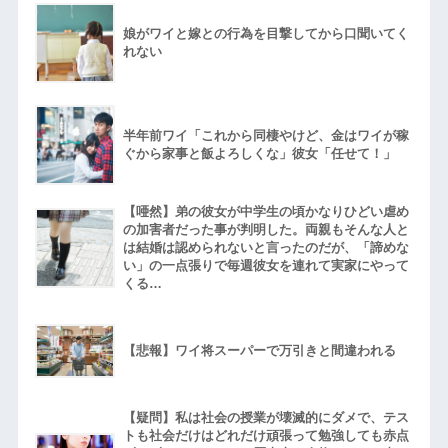
娘がワイと嫁との行為を目撃してから口聞いてく
れない
半年前ワイ「これから同棲やけど、金はワイが稼
ぐから家事と飯よろしくな」彼女「任せて！」
【唖然】弟の彼女が中学生の頃かなりひどい虐め
の加害者だった事が判明した。両親もそんな人と
は結婚は認められないと言ったのだが、「諦めな
い」の一点張りで毎週彼女を連れて実家にやって
くる…
【悲報】ワイ将スーパーで万引きと間違われる
【疑問】私は社会の授業が壊滅的にダメで、テス
トも社会だけはどれだけ頑張って勉強しても赤点