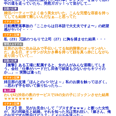
ｗｗｗ
中の道を走っていたら、突然ガガッ！って音がして…
【愕然】白のクラウン俺氏、
高速道路左車線を制限速度で走
婚活パーティーでよく会う美女がいた。こんな完璧な容姿を持っ
った結果wwwwwwwwwwww
てしても結婚て難しいんだなぁ…と思ってた
百年の恋12-899 食べた量を
張り合ってくる
日航機墜落事故の「ここからは日本語で大丈夫ですよ〜」の絶望
【悲報】佐藤輝明・・・２軍
感がヤバイ・・・
でも盛大にやらかす←あまり悲
しませないでくれ
私（23）冗談のつもりで上司（27）に胸を揉ませた結果・・・
近所のお寺に住み込みで手伝いしてる知的障害のオッサンがい
た。ある日、オッサンが火かき棒を持って顔を真っ赤にしながら
走り回っていて…
【衝撃】ある工場に配属すると、女の人がみんな退職してしま
う。会社「仕事がハードだし田舎で娯楽も少ないからキツイの
か…」→ 実際は違った
姉旦那の友達「ほんとのパパだよ～」私のお腹を触ってほざく。
→思わず手を叩いて振り払ったら…
わい(42)渋谷の夜のサービスで19の女の子にゴックンさせた結果
ｗｗｗｗｗｗｗｗ
【クズ】昔、兄がお見合いして「ブスすぎｗｗｗ」と断った女性
が、兄の同級生と結婚。それを知った兄は荒れ狂い、｢嫁さん、俺
のお古ですが気分はどう？」とメールを送った→