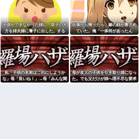
の人が行けるようになったから
端、過去の嫌がらせを「えーそ
ごめん」と連絡きた。なんだか
うだったっけ？」と白々しくス
モヤモヤしてしまい...
ルー
生理の予定が８月６日なんだ
イベント派遣で陰湿にいじら
けど７月２９日にドバッと鮮血
れていた地味な男性スタッフ。
子供ができなかった姉に、双子の片
出張から帰ったら、嫁の顔が青ざめ
でたから生理かな？って思った
ある日、高さ3mの階段から落ち
方を姉夫婦に養子に出した。する
ていた。俺「一体何があったん
のよね
かけた子どもをパルクールで爆
走＆ダイブし間一髪で救出！職
と、養子に出した子がすごく礼儀正
だ？」嫁「…」→子供たちに話を聞
【うわぁ】 都営団地住み、年
場の手のひら返しと評価爆上げ
収10万円上げると「大変なこ
しくてビックリ
くと…
が凄まじかったｗｗ
と」になるｗｗｗｗｗｗｗ
【悲報】思春期の娘に「キモ
シャウエッセン公式、またこ
ッ」と言われたお父さん、グレ
ういうのでいい丼をポスト
る他
ダイアンのじゃない方がユー
味噌汁にアレを入れてしまう
スケさんになってしまっている
嫁(メシマズ)にブチギレた俺。
私「子供の名前はこれにしようか
母が友人の子供を引き取り姉になっ
という事実←これ
……帰ったら離婚届がありまし
な」母「良いね！」→母「みんな聞
た。でも父だけが姉へ理不尽な要求
【画像】ディズニーのおいな
た
り巻（600円）、流石にアレすぎ
いて！ヒントは花の名前よ！」→勝
ばかり押し付けていて…
休日に甥っ子をアポなし託児
て賛否両論の大炎上をしてしま
を押し付けてきた兄嫁！「テレ
手に発表されて腹が立ち…
うw w w w w w w
ビでも見せといてw」と言うので
【画像】令和最新版の剛力彩
『Gガンダム』を一気見させた結
芽、ワイらにブッ刺さりまくり
果……甥っ子が重度の中二病を
と話題にw w w w w w w w w w
発症して家で大暴れｗｗ
w w w
「今思えばなんであんなに夢
【衝撃】若い女の子からする
中になったんやろ…」と思うコ
「甘い匂い」の正体、まさか分
ンテンツ
からないDTなんておらんよな？
【画像】思わず保存したくな
よな？w w w w w w w w w w w
る「笑える画像・最高な画像」
【復讐】 ある職業の人材を育
貼っていけｗｗｗｗｗ