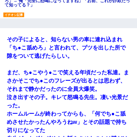
ろ」→ 俺「完全に恐喝になってますね」「お前、これが詐欺だっ
て知ってる？」
【不幸な結婚式】新郎親族「ブスのくせにドレスなんか着ちゃっ
てさ～ほんと恥ずかしいわよね～（大声」新郎両親「！！！（土
下座」→ 結果・・・
その子によると、知らない男の車に連れ込まれ
放置子が病院送りになったらしい → 俺（二度と帰ってくるなよ…
「ち●こ舐めろ」と言われて、ブツを出した所で
嫁を半身不随にしやがった恨みは、正直こんなもんじゃ晴れな
い）
隙をついて逃げたらしい。
私『貯金貯まったし、やっと家建てられるね！』夫「実家を二世
まだ、ち●こやう●こで笑える年頃だった私達。ま
帯住宅にした。それに貯金使った」→私『離婚しよう』夫「え
っ」私『使った貯金はあげるから』→すると…
さかそこでち●このフレーズが出るとは思わず、
それまで静かだったのに全員大爆笑。
父親がくも膜下出血で突然ﾀﾋ。→母の貯金が0なことが判明。→母
泣き出すその子。キレて怒鳴る先生。凄い光景だ
「私を家に置いてほしい、どうか見捨てないで(土下座」俺・嫁
「…」
った。
ホームルームが終わってからも、「何でち●こ舐
義兄嫁「娘が大学に入ったら下宿させて」私「しつこい、学校斡
めさせたかったんやろうねw」とその話題で持ち
旋のアパートに行け」→ 旦那が義兄に通報したら「志望校を変え
ろ！」とキレて・・・
切りになってた