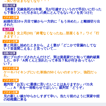
→笑いが止まらなくなり・・・
【考察】兄嫁急死の1年後、兄が引越すというので手伝いに行った
ら下着が入った引き出しの奥にとんでもないモノを見つけた
結婚生活10ヶ月目で嫁から一方的に「もう冷めた」と離婚切り出
された
【画像】女上司(30)「終電なくなったね…部屋くる？」ワイ「行
きます！」
妻と同居し始めたときから、よく妻が「どこかで音漏れしてな
い？音楽聞こえる」と言っていて…
彼にプロポーズされたんだけど、実は資産家だと知って婚約破棄
した。B子「A男くんと別れたって本当？私が付き合ってもい
い？」
ケーキバイキングにいた単独の50くらいのオッサン、強烈だっ
た。
裁判官「お互いに最後に言いたいことはありますか」バカ夫
「…」A「夫を一発殴らせてほしい」裁判官「どうぞ」
兄の新しい嫁がやらかしすぎて辛い。当たり前のように実家や姪
の幼稚園に来る