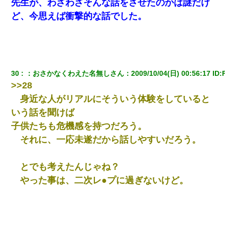
先生が、わざわざそんな話をさせたのかは謎だけ
小2の頃、妹と昼寝してたら家が火事になってて気づくと逃げ場が
ど、今思えば衝撃的な話でした。
なかった。妹を抱き締めて「ﾀﾋんじゃうよ」って泣いてたら…
ワイ144kg彼女98kgデブカップル、1年間毎日行為しまくった結
果
30
：
おさかなくわえた名無しさん
：
2009/10/04(日) 00:56:17
 ID:
彼にプロポーズされたんだけど、実は資産家だと知って婚約破棄
>>28
した。B子「A男くんと別れたって本当？私が付き合ってもい
い？」
身近な人がリアルにそういう体験をしていると
いう話を聞けば
何年か前に妹は離婚している。当時生まれた姪が義弟の子じゃな
子供たちも危機感を持つだろう。
かったため妹有責での離婚になり…
それに、一応未遂だから話しやすいだろう。
宅飲みで女友達の乳を見てしまった・・・
とでも考えたんじゃね？
200万を貸したコウトから、追加で400万の申し込み、私「無理。
やった事は、二次レ●プに過ぎないけど。
義弟より娘たちが大事」旦那「娘たちが成人したら別れよう」私
（は？）
彼女との行為を録画した結果→衝撃の事実が判明したｗｗｗｗｗ