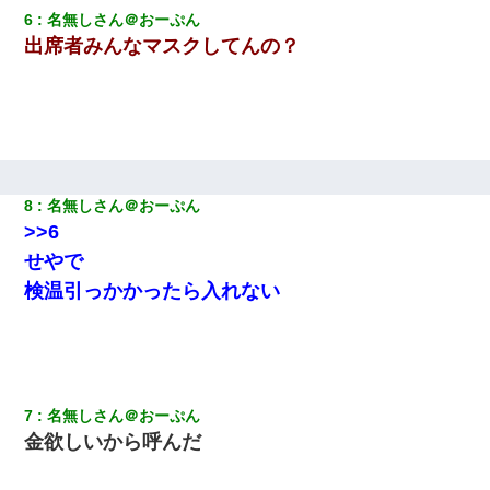
6
名無しさん＠おーぷん
出席者みんなマスクしてんの？
【クズ】昔、兄がお見合いして「ブスすぎｗｗｗ」と断った女性
が、兄の同級生と結婚。それを知った兄は荒れ狂い、｢嫁さん、俺
のお古ですが気分はどう？」とメールを送った→
【衝撃】ある工場に配属すると、女の人がみんな退職してしま
う。会社「仕事がハードだし田舎で娯楽も少ないからキツイの
か…」→ 実際は違った
8
名無しさん＠おーぷん
【衝撃】職場に入って来た綺麗な新人さんに職場を案内すること
>>6
に → 新人「ドンッ！」私「！？」→ 突然、突き飛ばされて左手
の甲を踏みつけられて…
せやで
検温引っかかったら入れない
兄の新しい嫁がやらかしすぎて辛い。当たり前のように実家や姪
の幼稚園に来る
200万を貸したコウトから、追加で400万の申し込み、私「無理。
義弟より娘たちが大事」旦那「娘たちが成人したら別れよう」私
7
名無しさん＠おーぷん
（は？）
金欲しいから呼んだ
上司「何なの、この書類！！」私「あの‥」上司「今は私が話し
てるの！」私「ですから」上司「黙って聞きなさい！」私「それ