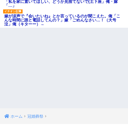
「私を家に置いてほしい、どうか見捨てないで(土下座」俺・嫁
「…」
嫁が涙声で『会いたいね』とか言っているのが聞こえた。俺「こ
んな時間に誰と電話してんの？」嫁「ごめんなさい…！（大号
泣」俺（キターー）→
ホーム
冠婚葬祭