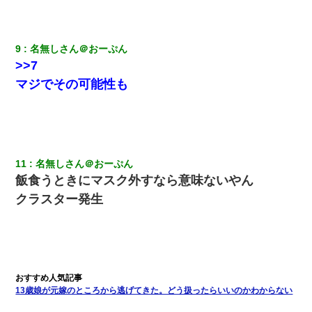
は」上司「言い訳しない！」→結果ｗｗｗｗｗ
日航機墜落事故の「ここからは日本語で大丈夫ですよ〜」の絶望
9
名無しさん＠おーぷん
感がヤバイ・・・
>>7
マジでその可能性も
【驚愕】私「今まで育てた分のお金返してね(冗談)」息子「はい、
3000万円」→数年後。私「妹が病気になったから援助して欲し
い」→
昨日37歳のおばさんと行為したんだけどめちゃくちゃだった
11
名無しさん＠おーぷん
飯食うときにマスク外すなら意味ないやん
デパートの外商『私さんだと名乗る女が、ツケで宝石を買おうと
していて…』私「！？」→ 翌日。ママ友たちの様子が微妙におか
クラスター発生
しくなり・・・
最近うちの庭に知らない男の人がしょっちゅう入ってくる。それ
を職場で愚痴ったら、同僚男性が怒鳴りつけてきた。
３２歳俺「ずっと好きでした！！付き合って下さい！」 ２５歳
13歳娘が元嫁のところから逃げてきた。どう扱ったらいいのかわからない
彼女「うん！！絶対幸せになろうね！！！！」 → ７年後ｗｗ
ｗｗｗ