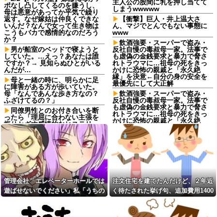
主人公の股間に乳を押し当てて
ポなし凸してくるのを嫌うし、
しまうwwwww
母は悪意があってか平気で繰り
返す。なぜ嫁姑は仲良くできな
【衝撃】巨人・井上温大さ
いんだ？なんで女って生き物は
ん、マジでとんでもない事態に
こうもバカで感情的なのだろう
www
か？
飲酒強要・スーパーで盗み・
男が船室のベッドで寝ようと
反社自慢の毒叔母一家。法事で
していた。…えっ？あなたは誰
も虚偽の金銭要求と暴力で脅さ
ですか？→ 見知らぬひとがいる
れトラウマに…祖母の死をきっ
んだが…
かけに恐怖の親戚と「永久絶
縁」を決意←自分の身の安全を
母と一緒の時に、明らかに足
最優先にして大正解
に障害がある方が歩いていた。
母「なんであんな歩き方なの？
飲酒強要・スーパーで盗み・
ふざけてるの？」
反社自慢の毒叔母一家。法事で
も虚偽の金銭要求と暴力で脅さ
同僚男性とのお付き合いを断
れトラウマに…祖母の死をきっ
ったら「理屈に合わない主張を
かけに恐怖の親戚と「永久絶
振りかざす感情的なヒステリー
縁」を決意←自分の身の安全を
女」と言いふらされて・・・
最優先にして大正解
退職してしばらく経った頃、
ジャンポケ斉藤の被害女性
元職場の取引先から連絡が来
「バウムクーヘン売ったり
た。話を聞くと納得できない内
TikTokライブしててムカついた
容で…
から示談しなかった」←これ
義両親「空き家になるし住ん
コインランドリーで私物の乾
でいいよ」私たち「じゃあお言
管理会社「エレベーターホールでは
注文住宅を建てたんだけど、２年近
燥機シートを「ご自由にどうぞ
葉に甘えて…」→引っ越した途
だろw」と勝手に盗もうとした
遊ばせないでください」私「うちの
く待たされた挙げ句、追加費用1400
端、予想外の出来事が待ってい
DQN夫婦！注意したら「は？名
て…
子じゃないんですけど…」→まさか
万請求された。流石におかしいよ
前かいてないんですけど」と逆
予定より早めに家に帰宅。リ
ギレ
の展開になり…
ね？
ビングに「裸の嫁」と男がい