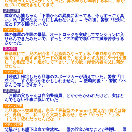
17年飼っていた犬が亡くなった。鼻水垂らし嗚咽する私に、猫が
近づいて頭突きをしてきて…
隣室のお婆ちゃん「下階からの異臭に困ってる、今もすっごく臭
い」私「変だなあ～なにも臭わないよ」→ その後。警察『絶対に
窓とドアを開けないで』
隣の部屋の住民の母親、オートロックを突破してマンションに入
り込んできたみたいで、ずっとドアの前で喚いてて滅茶苦茶うる
さかった。
居酒屋にて。兄の紹介者「お酒飲みなって」私「未成年なので無
理です！」酷すぎるワードの連発で、耐えきれず店員に5千円を渡
し「お勘定です。逃がして下さい」その後、録音内容を父に聞か
せたら...
【唖然】帰宅したら旦那のスポーツカーが消えていた。警察『目
立つし、すぐ見つかるかもしれません』→ 数時間後・・警察『××
さんご存じですか？』
「お前の父ちゃんは自宅警備員」とかからかわれたけど、実はと
んでもない仕事に就いていた
元旦那から復縁要請。息子「最新型のiPhoneも買えない貧乏は嫌
だ、再婚して」私「なら父親と暮らせ」息子「やった＾＾」私
（もう手遅れだったんだな…）
父親がくも膜下出血で突然ﾀﾋ。→母の貯金が0なことが判明。→母