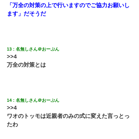
「万全の対策の上で行いますのでご協力お願いし
私が遺産を相続。→それを知った義両親が「旅行代金を出せ！」
ます」だそうだ
「リフォーム費用を負担しろ！」「金の管理は私達がする！」と
浅ましくも集りにきた。
友人とふたりで山口に旅行した時の事。レンタカーを借りて山の
中の道を走っていたら、突然ガガッ！って音がして…
13
名無しさん＠おーぷん
>>4
日曜日、会社の窓を見ると同僚の姿。俺（あれ？ディズニーシー
じゃ？）→俺電話「今何してんの？」同僚「シーで並んでるこ
万全の対策とは
と！」俺「会社にいない？」→次の瞬間、すごい鳥肌が立った
彼女(美人女医)にネックレスをプレゼント。「こんな安物を渡すく
らいなら、渡さないほうがマシだからね」→ ６０万したと話した
ら・・・
14
名無しさん＠おーぷん
男だけどリベンジポノレノの被害者になって未だに人生が立ち直
>>4
せない
ワオのトッモは近親者のみの式に変えた言っとっ
たわ
【衝撃】ヤンキー女に「サせて」って言った結果