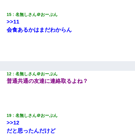
姉旦那の友達「ほんとのパパだよ～」私のお腹を触ってほざく。
15
名無しさん＠おーぷん
→思わず手を叩いて振り払ったら…
>>11
会食あるかはまだわからん
父親がくも膜下出血で突然ﾀﾋ。→母の貯金が0なことが判明。→母
「私を家に置いてほしい、どうか見捨てないで(土下座」俺・嫁
「…」
【悲報】嫁がワイのこと嫌いっぽいから単身赴任した結果
12
名無しさん＠おーぷん
居酒屋にて。兄の紹介者「お酒飲みなって」私「未成年なので無
理です！」酷すぎるワードの連発で、耐えきれず店員に5千円を渡
普通共通の友達に連絡取るよね？
し「お勘定です。逃がして下さい」その後、録音内容を父に聞か
せたら...
ミスした新人(
)に冗談で「行為させてくれたら許してあげる」
って言ったら・・・
19
名無しさん＠おーぷん
>>12
だと思ったんだけど