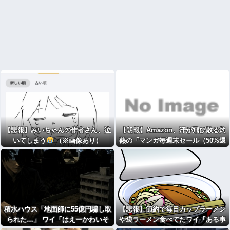
【悲報】みいちゃんの作者さん、泣
【朗報】Amazon、汗が飛び散る灼
いてしまう
（※画像あり）
熱の「マンガ毎週末セール（50%還
元）」を開催！
積水ハウス「地面師に55億円騙し取
【悲報】節約で毎日カップラーメン
られた…」 ワイ「はえーかわいそ
や袋ラーメン食べてたワイ『ある事
う…会社滅茶苦茶やろなぁ」
実』に気付くｗｗｗｗｗｗ