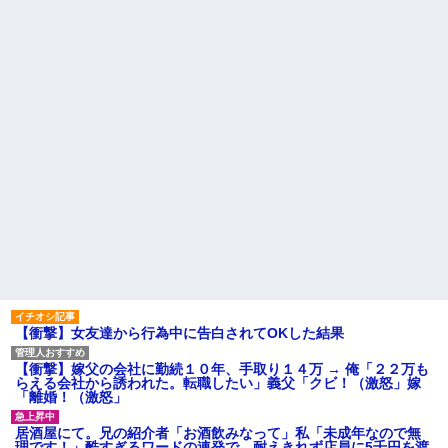
引き取らなきゃいけないんだ...
い。結婚の挨拶にも行かない」
私「えっ」
家族が車停める所は石畳でそ
こには２台家族の車停めてたん
盆正月に夫の実家に長時間滞
だけど、中庭の芝生上に知らな
在しなきゃいけないのが苦痛。
い車が4台停まっていた 父が運転
私「貴方は私の実家を早々に退
手捕まえ「芝生を弁償して...
散する。私もそうしていいは
ず」夫「それは男だから許され
【画像】 北海道、推定300kg
ること。女は許されない」
のヒグマ登場ｗｗｗｗｗｗｗｗ
ｗｗｗｗｗｗｗｗｗｗｗｗ
同窓会で実験、「俺が青年実
業家だったら女の子はどういう
ハードオフに売っていた4万
反応をするか」
4000円のフィギュアがヤバすぎ
るｗｗｗｗｗｗ「こんな高い
【切実】夫に無理と言われた
の？ｗｗ」「逆に超安い」
私の7年の無視生活、その理由が
コレｗｗｗ
私「ちょっと、人の家の金庫
触らないでよ！」キチママ『そ
44歳無職です。精神科に通院
こに金庫があったから、開けて
中で生活保護を受けてます。妻
みようとしただけ☆』義兄「泥
に酷いことばかりしたので離婚
は出てけ！二度と来るな！」結
されそうです。「働くから」
果・・・
「心を入れ替えるから」と言っ
ても信じてもらえません。助け
私「初めて飲む味だけどなん
て
のお茶？」彼「ちっ！」私「」
【衝撃】女友達から行為中に告白されてOKした結果
先生から電話があったんだけ
【GIF】JSのカンチョーワロ
ど、「～とか～」「～とか考え
タ
て～」と何度も言ってたのが耳
【衝撃】嫁父の会社に勤続１０年、手取り１４万 → 俺「２２万も
後続車にクラクションを鳴ら
に残ってしまった
らえる会社から誘われた。転職したい」義父「クビ！（激怒」嫁
され彼氏が逆切れ。「何クラク
「離婚！（激怒」
主な税金の成り立ちを調べて
ション鳴らしてんだ！降りてこ
みたよ
いよ！」と怒鳴りだし...
居酒屋にて。兄の紹介者「お酒飲みなって」私「未成年なので無
【衝撃】報酬100万円超の治験
理です！」酷すぎるワードの連発で、耐えきれず店員に5千円を渡