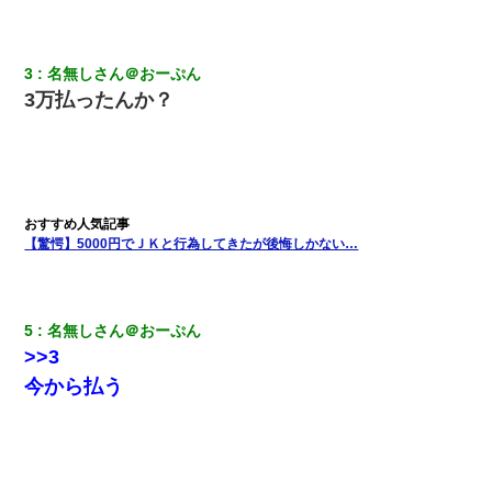
全く親しくないママ友Aから突然「飲み会しよう」と誘われたがお
断りした。後日Aの企みを知ってゾッとするやら腹立つやら！
3
名無しさん＠おーぷん
義兄嫁が義実家で「コロナ陽性だったからこのまま療養させて下
3万払ったんか？
さい」と言い出してド修羅場になった
ホテルに泊まったんだけど従業員が最悪だった。折角の旅行で何
故私が怒鳴られなきゃいけなかったのだ
テレワーク上司「会議中はカメラ付けろ！」女社員「え、事前連
【驚愕】5000円でＪＫと行為してきたが後悔しかない…
絡無しは無理」上司「いいから付けろ！」→
彼氏の家に泊まる事になり、ゲームで盛り上がってさぁ寝よう！
と電気を消すとミシッって音が…彼「ちょっと待ってて」→勢い
5
名無しさん＠おーぷん
よくドアを開けるとなんと…
>>3
今から払う
朝起きたら嫁がいなかった。俺（嫁も嫁実家も電話に出ない…不
安だ）→ 仕事を早退して帰宅すると、嫁と嫁両親と知らない男が
２人・・・
童貞俺、宅飲みした女友達2人を家に泊めた結果ｗｗｗｗｗｗ