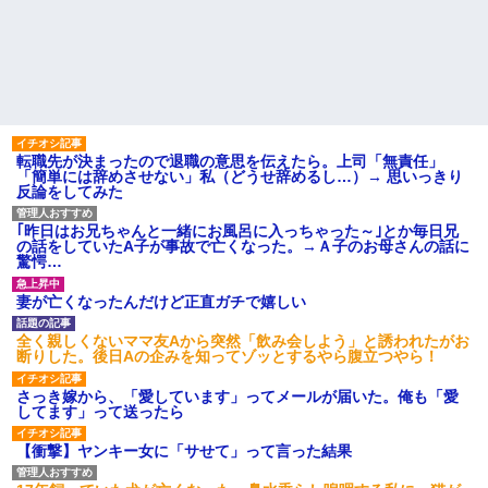
転職先が決まったので退職の意思を伝えたら。上司「無責任」
「簡単には辞めさせない」私（どうせ辞めるし…）→ 思いっきり
反論をしてみた
｢昨日はお兄ちゃんと一緒にお風呂に入っちゃった～｣とか毎日兄
の話をしていたA子が事故で亡くなった。→Ａ子のお母さんの話に
驚愕…
妻が亡くなったんだけど正直ガチで嬉しい
全く親しくないママ友Aから突然「飲み会しよう」と誘われたがお
断りした。後日Aの企みを知ってゾッとするやら腹立つやら！
さっき嫁から、「愛しています」ってメールが届いた。俺も「愛
してます」って送ったら
【衝撃】ヤンキー女に「サせて」って言った結果