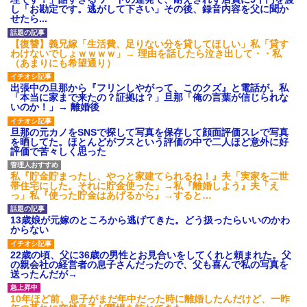
募集がこちらｗｗｗｗｗ(※画像
し「お勘定です。逃がして下さい」その後、録音内容を父に聞か
あり)
せたら...
【ネット騒然】惨殺されたタ
ワマン頂き女子のこの動画、す
【復讐】義兄嫁「生活費、足りない分を貸してほしい」私「貸す
げえええええｗｗｗｗｗｗｗｗ
わけないでしょｗｗｗｗ」→ 理由を話したら泣き出して・・私
ｗｗｗ
（あまりにも希望通り）
【愕然】白のクラウン俺氏、
高速道路左車線を制限速度で走
出張中の旦那から『フリンしやがって、このクズ』と電話が。私
った結果wwwwwwwwwwww
「本当に家まで来たの？証拠は？」旦那「俺の言葉が信じられな
いのか！」→ 離婚後
百年の恋12-899 食べた量を
張り合ってくる
旦那の元カノをSNSで探して写真を保存して顔面評価スレで写真
【悲報】佐藤輝明・・・２軍
を晒してた。ほとんどがブスという評価の中で二人ほど意外に好
でも盛大にやらかす←あまり悲
評価で苦々しく思った
しませないでくれ
私『貯金貯まったし、やっと家建てられるね！』夫「実家を二世
帯住宅にした。それに貯金使った」→私『離婚しよう』夫「え
っ」私『使った貯金はあげるから』→すると…
13歳娘が元嫁のところから逃げてきた。どう扱ったらいいのかわ
からない
22歳の頃、父に36歳の男性とお見合いをしてくれと頼まれた。父
の親会社の経営者の息子さんだったので、父も喜んで私の写真を
送ったんだが→
10年ほど前、息子がまだ年中だった時に離婚したんだけど、一昨