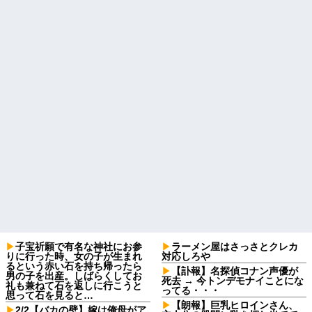
子宝祈願で有名な神社にお参
ラーメン屋はさっさとクレカ
りに行った時、女の子が生まれ
対応しろや
るという赤い石を持ち帰ったら
【訃報】名探偵コナン声優が
男の子を出産。しばらくしてお
死去 → 今トンデモナイことにな
礼も兼ねて石を返しに行こうと
ってる・・・
思って石を見ると…
【朗報】巨乳ヒロインさん、
2/2【バカの壁】嫁は俺母がア