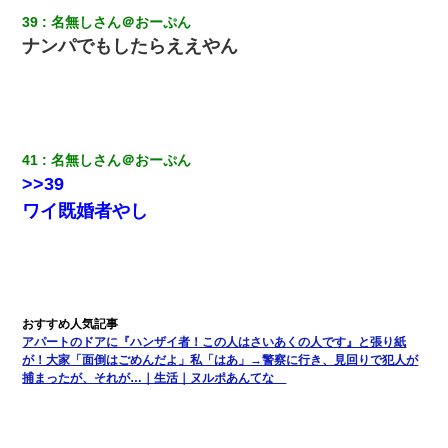
39
名無しさん＠おーぷん
ナンパでもしたらええやん
41
名無しさん＠おーぷん
>>39
ワイ既婚者やし
アパートのドアに『ハンザイ者！この人はさいあくの人です』と張り紙
が！大家「面倒はごめんだよ」私「はあ」→警察に行き、見回りで犯人が
捕まったが、それが…｜生活｜ヌルポあんてな