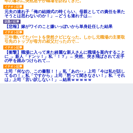
年の暮れに突然息子が職場を訪ねてきた。
元夫の連れ子「俺の結婚式の時くらい、母親としての責任を果た
そうとは思わないのか！」→どうも連れ子は…
【悲報】嫁がワイのこと嫌いっぽいから単身赴任した結果
三年働いてたパートを突然クビになった。しかし元職場の主要取
引先のトップが母方の叔父だったので…
【衝撃】職場に入って来た綺麗な新人さんに職場を案内すること
に → 新人「ドンッ！」私「！？」→ 突然、突き飛ばされて左手
の甲を踏みつけられて…
上司「何なの、この書類！！」私「あの‥」上司「今は私が話し
てるの！」私「ですから」上司「黙って聞きなさい！」私「それ
は」上司「言い訳しない！」→結果ｗｗｗｗｗ