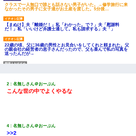
クラスで一人無口で誰とも話さない男子がいた。→修学旅行に来
なかったその男子に女子達がお土産を渡した。5分後…
【まぬけ】夫「離婚だ！」私「わかった。で？」夫「慰謝料
だ！」私「いいけど弁護士通して。私も請求する」夫「」
22歳の頃、父に36歳の男性とお見合いをしてくれと頼まれた。父
の親会社の経営者の息子さんだったので、父も喜んで私の写真を
送ったんだが→
元夫の連れ子「俺の結婚式の時くらい、母親としての責任を果た
そうとは思わないのか！」→どうも連れ子は…
2
名無しさん＠おーぷん
子供の頃、母の弟にイタズラされてて中学に入ってから関係を持
こんな世の中でよくやるな
ってしまった。拒絶したら「全部バラしてやる」と脅迫されたの
で両親に全部話した。
嫁に不倫されたから嫁と不倫相手に1000万の慰謝料請求した
4
名無しさん＠おーぷん
妻が亡くなったんだけど正直ガチで嬉しい
>>2