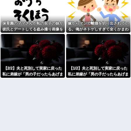
ジャンポケ斉藤「同意があっ
た。まさかの不倫現場に遭遇...
たんです。本当です。信じて下
進学クラスで教師への不満を
さい」 ←何でこの主張が通ら
抱えていた中学生。悩んだ末に
ないの？
取った行動が大人にも響くもの
父がﾀﾋんだ翌日、彼女から
で…
保育園のママさんが私の双子の妹が
嫁からマジで離婚を切り出されてい
「今日はつきあって半年の記念
彼の同期の嫁が子供を産ん
日だね！おめでとう！」とメー
彼氏とデートしてる盗み撮り画像を
る。俺がネトゲしすぎて全くかまわ
だ。すると、彼が「出産祝いに
ルが来た。それから連絡は無視
見せて「あとはわかるよね？とりあ
なかったのが原因らしく...
人生ゲームをあげるんだ！」と
している。「別れたいならせめ
話してきて...
てそう言って」と連絡きたけど
えず5万を家に持ってきて」と脅し
話もしたくないんだよ…….他
【速報】れいわ新選組さん
てきた
「いのちの党」に改名ｗｗｗｗ
弟「エレベーターで知らない
ｗｗｗｗ
女に蹴られた！」私「何した
の？」→事情を聞いた家族全員
【画像】令和最新版のあのち
が「それは自業自得」と呆れて
ゃん、可愛過ぎてワイらにブッ
しまい…
【2/2】夫と死別して実家に戻った
【1/2】夫と死別して実家に戻った
刺さりまくりw w w w w w
【呆然】 兄が『結婚したい』
私に弟嫁が「男の子だったらあげま
私に弟嫁が「男の子だったらあげま
【衝撃】浅田真央ちゃんの婚
と連れて来た女忄生がアレルギ
活条件がこちら←むしろコレは
すよ☆」と妊娠を報告してきた。そ
すよ☆」と妊娠を報告してきた。そ
ー持ちだった。両親は難色を示
普通じゃね？w w w w w w w w
したが兄は結婚し実家とは疎遠
して私名義の家を弟が継ぐ前提で話
して私名義の家を弟が継ぐ前提で話
カフェで長時間パソコン弄っ
状態に。その後、兄夫婦に子供
し出し…
し出し…
ている奴の正体
が2人生まれたが...
劇場版映画ちいかわTHE
生理の予定が８月６日なんだ
MOVIE、明日興行収入1兆円突破
けど７月２９日にドバッと鮮血
が確実にｗｗｗｗｗｗｗｗｗｗ
でたから生理かな？って思った
ｗｗｗ
のよね
【人工障がい者】 甥(28)「両
彼氏「俺の親は毒親。だから
親が亡くなったんで僕のこと引
結婚しても一切関わらなくてい
き取ってほしいんですけど！」
い」私「うん」彼氏「そのかわ
なんでいい年したヒキニートを
り俺もお前の親と一切関わらな