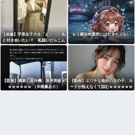
【画像】芋系女子大生「え～！？ 私
もう横浜拘置所には行きたくない
と付き合いたい？ 私脱いだらこん
なんだけどいいの…？
」
【悲報】隣家の室外機、限界突破ｗ
【動画】エ♡チな格好の女の子、カ
ｗｗｗｗｗｗ （※画像あり）
ードが拾えなくて詰むｗｗｗｗｗｗ
ｗ