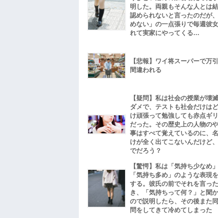
明した。両親もそんな人とは
認められないと言ったのだが
めない」の一点張りで毎週彼
れて実家にやってくる…
【悲報】ワイ将スーパーで万
間違われる
【疑問】私は社会の授業が壊
ダメで、テストも社会だけは
け頑張って勉強しても赤点ギ
だった。その歴史上の人物の
事はすべて覚えているのに、
けが全く出てこないんだけど
でだろう？
【驚愕】私は「気持ち少なめ
「気持ち多め」のような表現
する。彼氏の前でそれを言っ
き、「気持ちって何？」と聞
ので説明したら、その後また
問をしてきて冷めてしまった