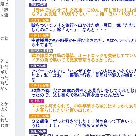
結婚は
【身体で払わせて】女友達「ごめん、何も言わずにお
、「諦
ら？」女友達「10万円ぐらい……」俺「ほい！10万！
女を連
嘘をついてフリン旅行へ出かけた嫁→翌日、嫁「ただ
したのに…」嫁「えっ」→なんと・・・
引きと
中途採用のAが部長から呼び出された。Aはヘラヘラと
ら出てきて…
隣の部屋の住民の母親、オートロックを突破してマン
ドアの前で喚いてて滅茶苦茶うるさかった。
滅的に
どれだ
アパートのドアに『ハンザイ者！この人はさいあくの
リギリ
だよ」私「はあ」→警察に行き、見回りで犯人が捕ま
やった
な
名前だ
、なん
22歳の頃、父に36歳の男性とお見合いをしてくれと
ったので、父も喜んで私の写真を送ったんだが→
」とか
スマホを与えられて、中学卒業する頃にはすっかり女
をよく
一人暮らししたいと言い出した。
たと
かれた
３２歳俺「ずっと好きでした！！付き合って下さい！
うね！！！！」 → ７年後ｗｗｗｗｗ
同じ質