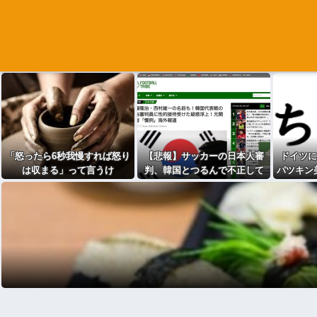
「怒ったら6秒我慢すれば怒り
【悲報】サッカーの日本人審
ドイツに
は収まる」って言うけ
判、韓国とつるんで不正して
パツキン
ど・・・
た疑惑が浮上