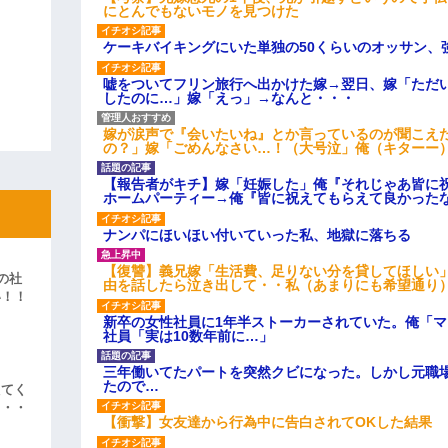
にとんでもないモノを見つけた
ケーキバイキングにいた単独の50くらいのオッサン、
嘘をついてフリン旅行へ出かけた嫁→翌日、嫁「ただ
したのに…」嫁「えっ」→なんと・・・
嫁が涙声で『会いたいね』とか言っているのが聞こえ
の？」嫁「ごめんなさい…！（大号泣」俺（キターー
【報告者がキチ】嫁「妊娠した」俺『それじゃあ皆に
ホームパーティー→俺『皆に祝えてもらえて良かった
ナンパにほいほい付いていった私、地獄に落ちる
【復讐】義兄嫁「生活費、足りない分を貸してほしい」
の社
由を話したら泣き出して・・私（あまりにも希望通り
い！！
」
新卒の女性社員に1年半ストーカーされていた。俺「
社員「実は10数年前に…」
三年働いてたパートを突然クビになった。しかし元職
たので…
えてく
・・・
【衝撃】女友達から行為中に告白されてOKした結果