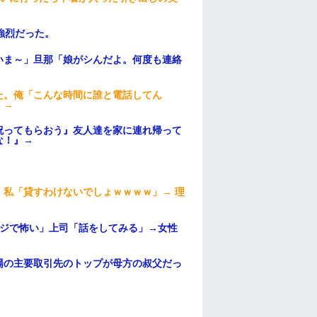
強烈だった。
いま～」旦那「娘がシんだよ。何度も連絡
た。俺「こんな時間に誰と電話してん
）→
祝ってもらおう』友人達を家に連れ帰って
な！』→
私「貸すわけないでしょｗｗｗｗ」→ 理
）
マジで怖い」上司「話をしてみる」→女性
場の主要取引先のトップが母方の叔父だっ