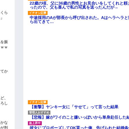
22歳の頃、父に36歳の男性とお見合いをしてくれと
ったので、父も喜んで私の写真を送ったんだが→
いくら
中途採用のAが部長から呼び出された。Aはヘラヘラと
い」
ら出てきて…
気を振
ｗｗｗ
してか
けど、
よろし
【衝撃】ヤンキー女に「サせて」って言った結果
【悲報】嫁がワイのこと嫌いっぽいから単身赴任した
頃かな
彼女にプロポーズしてOK貰った俺、告げられた結婚
事が判