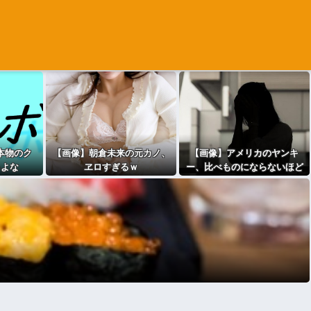
本物のク
【画像】朝倉未来の元カノ、
【画像】アメリカのヤンキ
るよな
ヱロすぎるｗ
ー、比べものにならないほど
怖すぎる・・・