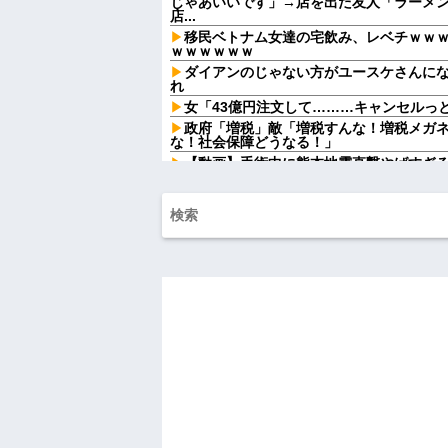
じゃあいいです」→店を出た友人「ラーメン
店...
移民ベトナム女達の宅飲み、レベチｗｗ
ｗｗｗｗｗｗ
ダイアンのじゃない方がユースケさんに
れ
女「43億円注文して………キャンセルっ
政府「増税」敵「増税すんな！増税メガ
な！社会保障どうなる！」
【動画】手術中に熊本地震直撃やばすぎ
【結婚式当日に】 義妹の不倫を暴露した
して…ｗｗｗ
親の借金のカタに17歳でもぐりの消費者
歳で1000万円を渡されマンションへ移され
母が作ってくれた雛人形を夫に出してほ
なの」だって。悲しかった
33歳くらいから太ったせいか加齢で＊が
なった
半年前から夫が不倫していることに気づ
から転落...
お腹の子をﾀﾋ産した時。義妹「全部あん
てるの！」→義妹の暴言に義母が激怒して
【卑怯な女】 いつも弱そうな相手をイビ
味な私「あ？相手選んでデカい事言ってんじ
反...
ハードオフに売っていた4万4000円のフ