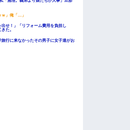
、私「無理。義弟より娘たちが大事」旦那
ｗｗ」俺「…」
を出せ！」「リフォーム費用を負担し
にきた。
学旅行に来なかったその男子に女子達がお