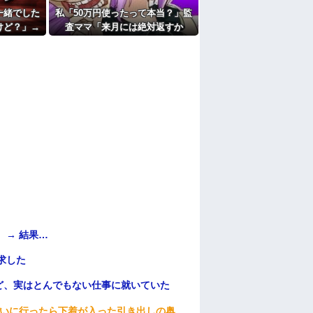
たよ
一緒でした
私「50万円使ったって本当？」監
けど？」→
査ママ「来月には絶対返すか
てウンザリ
ら…」→約束を信じて待った結
果、警察に通報することになり…
 → 結果…
求した
ど、実はとんでもない仕事に就いていた
伝いに行ったら下着が入った引き出しの奥