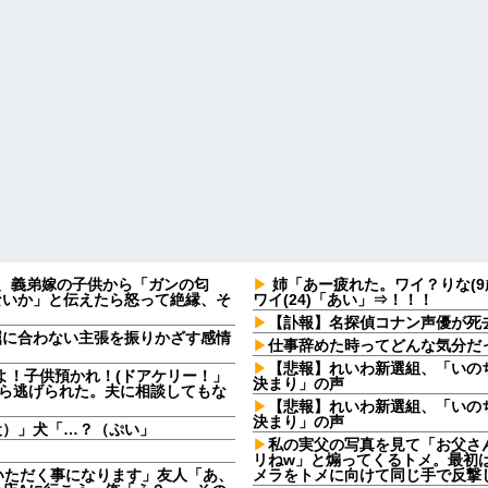
日、義弟嫁の子供から「ガンの匂
姉「あー疲れた。ワイ？りな(9
ないか」と伝えたら怒って絶縁、そ
ワイ(24)「あい」⇒！！！
【訃報】名探偵コナン声優が死去
屈に合わない主張を振りかざす感情
仕事辞めた時ってどんな気分だ
・
【悲報】れいわ新選組、「いの
よ！子供預かれ！(ドアケリー！」
決まり」の声
たら逃げられた。夫に相談してもな
【悲報】れいわ新選組、「いの
決まり」の声
犬）」犬「…？（ぷい」
私の実父の写真を見て「お父さ
リねw」と煽ってくるトメ。最初
いただく事になります」友人「あ、
メラをトメに向けて同じ手で反撃