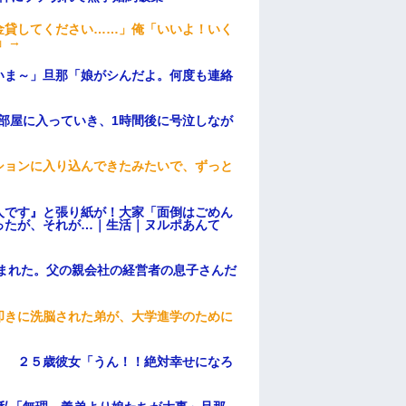
金貸してください……」俺「いいよ！いく
」→
いま～」旦那「娘がシんだよ。何度も連絡
部屋に入っていき、1時間後に号泣しなが
ションに入り込んできたみたいで、ずっと
人です』と張り紙が！大家「面倒はごめん
ったが、それが…｜生活｜ヌルポあんて
頼まれた。父の親会社の経営者の息子さんだ
叩きに洗脳された弟が、大学進学のために
」 ２５歳彼女「うん！！絶対幸せになろ