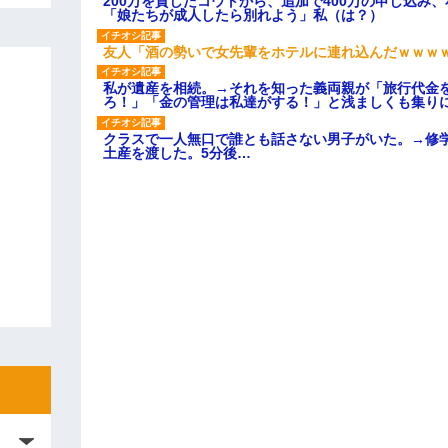
200万を貸したコウトから、追加で400万の申し込み
「娘たちが成人したら別れよう」私（は？）
友人「酒の勢いで女先輩をホテルに連れ込んだｗｗｗ
私が遺産を相続。→それを知った義両親が「旅行代金
ろ！」「金の管理は私達がする！」と浅ましくも集り
クラスで一人無口で誰とも話さない男子がいた。→修
土産を渡した。5分後…