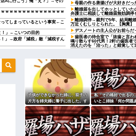
店Aに行こう」俺「え？」→その
母親の作る唐揚げが大好きだっ
離婚届を出してホッとしていた
ｗｗｗｗｗｗｗｗｗｗｗｗｗｗｗｗ
弁護士に相談して離婚届無効調停
離婚調停→裁判で5年、結局離婚
なってしまっているという事実←こ
万近くむしりとられた。【胸糞】
デスノートの主人公がお前らだ
と！」←こいつの目的
歯医者の待合室で「抜歯と言わ
ネ！」→政府「減税」敵「減税すん
鳴り散らす60代男！2軒の歯医者
消えたのを「治った」と錯覚して
る
周りからめっちゃポジティブと
私。でも旦那が援助したいと言い出
うのもなんだけど成人するまで人
嫁の料理がクソまずい。昨日の
金融社長の愛人になった。その後25
飯だけ・・・
た直後、社長が…
高校生がうちの車に傷をつけた
しいと頼むと「別にいいじゃんあん
謝ってくれた。夫「その程度のこ
おかしい」←は！？
緩んだのかチョビッと漏れるように
友達にフリンしてる事を打ち明
おらず...
子供ができなかった姉に、双子の
私「その格好で出るの
いた私。精神的に追い込まれて階段
【社内混乱】社長(50代)が若妻
片方を姉夫婦に養子に出した。す
いとこ姉妹「何か問題
wwww
ると、養子に出した子がすごく礼
結婚式当日に感じた違
たのせいでしょ！」トメ「何を言っ
彼の母親と初めて食事した時に
…
儀正しくてビックリ
定なんですってね」と言ってきた
まで消えなくて
る同期S「おい、聞けよコラ！」地
【画像】思わず保存したくなる
ゃねえよ」S「え…」→予想外の
ｗｗｗ
相手がどんなパイプ持っている
ィギュアがヤバすぎるｗｗｗｗｗｗ