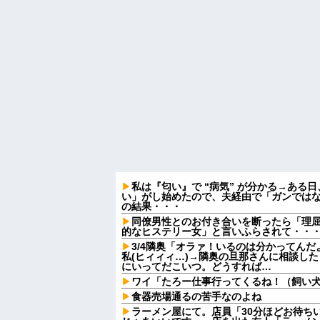
私は『匂い』で “病気” が分かる→ある
い」がし始めたので、夫経由で「ガンでは
の結果・・・
同僚男性とのお付き合いを断ったら「理
的なヒステリー女」と言いふらされて・・
3/4隣奥「オラァ！いるのは分かってんだ
私(ヒィィィ…)→隣奥の旦那さんに相談し
にいってだこいつ。どうすれば…
ワイ「たろー仕事行ってくるね！（飼い
食器売場通るの苦手なのよね
ラーメン屋にて。店員「30分ほどお待ち