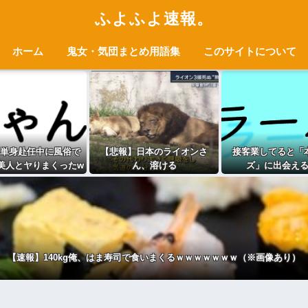
ふよふよ速報。
ホーム
鬼女・気団まとめ用語集
このサイトについて
単身赴任中に風俗で
【悲報】日本のライオンさ
接客業してると「
美人とヤりまくったw
ん、溶ける
ズ」に出会え
www
【速報】140kg俺、はま寿司で食いまくるｗｗｗｗｗｗｗ（※画像あり）