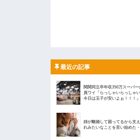
最近の記事
関関同立卒年収350万スーパー
員ワイ「らっしゃいらっしゃ
今日は玉子が安いよぉ！！！
姉が離婚して困ってるから支
れみたいなことを言い始めた