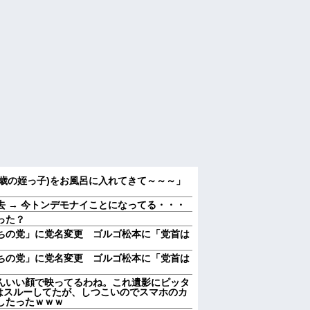
歳の姪っ子)をお風呂に入れてきて～～～」
 → 今トンデモナイことになってる・・・
った？
ちの党」に党名変更 ゴルゴ松本に「党首は
ちの党」に党名変更 ゴルゴ松本に「党首は
んいい顔で映ってるわね。これ遺影にピッタ
はスルーしてたが、しつこいのでスマホのカ
したったｗｗｗ