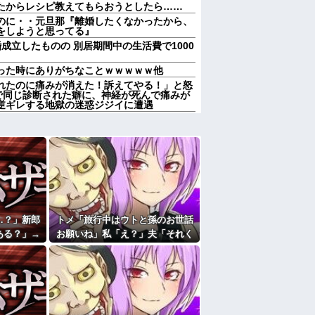
たからレシピ教えてもらおうとしたら……
のに・・元旦那『離婚したくなかったから、
をしようと思ってる』
成立したものの 別居期間中の生活費で1000
った時にありがちなことｗｗｗｗｗ他
れたのに痛みが消えた！訴えてやる！」と怒
で同じ診断された癖に、神経が死んで痛みが
逆ギレする地獄の迷惑ジジイに遭遇
か努力家とか言われる。しかし私は自分で言
生ハードモードだった・・・
献立はサラダ、しょっぱいメイン、汁物、ご
。管理人さんに連絡したらその家の親が来て
とで管理人に話をしてことを大きくするとか
けられた。私もその頃、旦那とうまくいって
…？」新郎
トメ「旅行中はウトと孫のお世話
(20代)と結婚→初対面で驚愕のタメ口連発
ある？」→
お願いね」私「え？」夫「それく
和感が最後
らいやってやれよ」→まさかの丸
彼母が「私ちゃんは結婚したら仕事辞める予
…
投げに困惑して…
「笑える画像・最高な画像」貼っていけｗｗ
かも知れないのに…