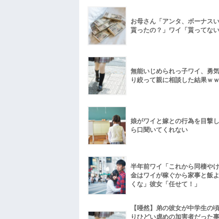
お母さん「アンタ、ボーナス
貰ったの？」ワイ「貰ってな
無能いじめられっ子ワイ、勇
り絞って親に相談した結果ｗ
娘がワイと嫁との行為を目撃
ら口聞いてくれない
半年前ワイ「これから同棲や
金はワイが稼ぐから家事と飯
くな」彼女「任せて！」
【唖然】弟の彼女が中学生の
りひどい虐めの加害者だった