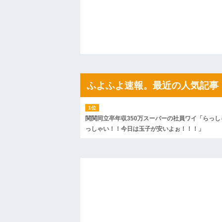
「こんな高いの？ｗｗ」「逆に超安い」
私「ちょっと、人の家の金庫触らないで
たから、開けてみようとしただけ☆』義兄
果・・・
私「初めて飲む味だけどなんのお茶？」
【GIF】JSのカンチョーワロタ
後続車にクラクションを鳴らされ彼氏が
んだ！降りてこいよ！」と怒鳴りだし...
【衝撃】報酬100万円超の治験募集がこち
ふよふよ速報。最近の人気記事
【ネット騒然】惨殺されたタワマン頂き
ｗｗｗｗｗｗｗｗｗｗ
【愕然】白のクラウン俺氏、高速道路左
wwwwwwwwwwww
関関同立卒年収350万スーパーの社員ワイ「らっし
百年の恋12-899 食べた量を張り合って
っしゃい！！今日は玉子が安いよぉ！！！」
【悲報】佐藤輝明・・・２軍でも盛大に
れ