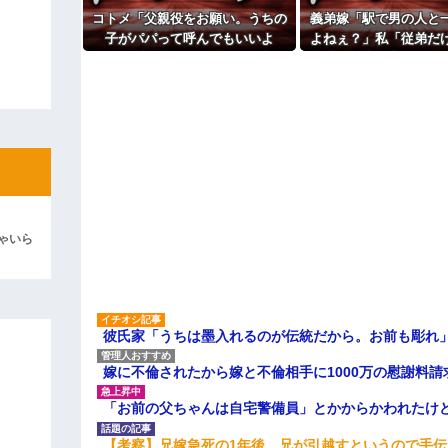
主な税金の成り立ちを調べてみ
コトメ「父親役をお願い。うちの
義弟嫁「駅で男の人と
よ！」キチママ『そこに金庫があっ
子がパパって呼んでもいいよ
よねぇ？」私「従弟だ
「泥は出てけ！二度と来るな！」結
ね？」旦那「それは無理」→断っ
意味深な言い方をされ
彼「ちっ！」私「」
た途端に大騒ぎになり…
して…
逆切れ。「何クラクション鳴らして
らｗｗｗｗｗ(※画像あり)
女子のこの動画、すげえええええｗ
車線を制限速度で走った結果
ゃいら
くる
やらかす←あまり悲しませないでく
彼氏家「うちは墨入れるのが伝統だから。お前も彫れ」
嫁に不倫されたから嫁と不倫相手に1000万の慰謝料請
「お前の父ちゃんは自宅警備員」とかからかわれたけ
【考察】兄嫁急死の1年後、兄が引越すというので手