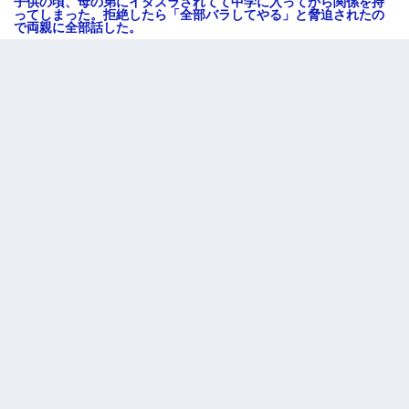
子供の頃、母の弟にイタズラされてて中学に入ってから関係を持
ってしまった。拒絶したら「全部バラしてやる」と脅迫されたの
で両親に全部話した。