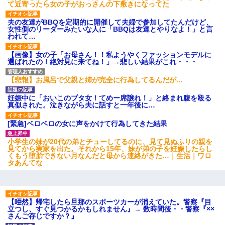
て近寄ったら女の子がおっさんの下敷きになってた
夫の友達がBBQを定期的に開催して夫婦で参加してたんだけど、
女性側のリーダーみたいな人に「BBQは友達とやりなよ！」と言
われて…
【画像】女の子「お母さん！！私ようやくファッションモデルに
選ばれたの！絶対見に来てね！」→悲しい結果がこれ・・・
【悲報】お風呂で父親と姉が完全に行為してるんだが...
妊娠中に「おいこのブタ女！てめー席譲れ！」と絡まれ腹を殴る
真似された。泣きながら夫に話すと一年後に…
[緊急]ベロベロの女に声をかけて行為してきた結果
小学生の妹が20代の弟とチューしてるのに、見て見ぬふりの親を
見てから実家を出た。それから15年、妹が弟の子を妊娠したらし
くもう堕胎できない月なんだと母から連絡がきた…｜生活｜ワロ
タあんてな
【唖然】帰宅したら旦那のスポーツカーが消えていた。警察『目
立つし、すぐ見つかるかもしれません』→ 数時間後・・警察『××
さんご存じですか？』