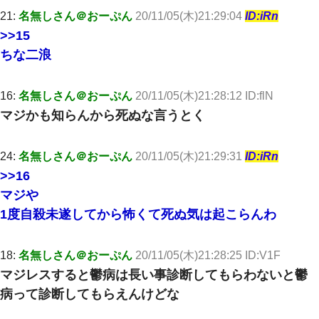
「…」A「夫を一発殴らせてほしい」裁判官「どうぞ」
21:
名無しさん＠おーぷん
20/11/05(木)21:29:04
ID:iRn
>>15
私「まとめ買いして冷凍ストックしてる」Ａ「ずるい！クレク
ちな二浪
レ！」私「なんでよ」Ａ「ケーチ！バーカ！」→ 後日、Ａ旦那が
凸してきた
16:
名無しさん＠おーぷん
20/11/05(木)21:28:12 ID:flN
旦那が長男のDNA鑑定をしたら血縁関係0%だった。旦那「やっぱ
りウワキしてたんだな…」長男「俺は誰の子供なの？」長女・次
マジかも知らんから死ぬな言うとく
男「ウワキ女！」
24:
名無しさん＠おーぷん
20/11/05(木)21:29:31
ID:iRn
【報告者がキチ】嫁「妊娠した」俺『それじゃあ皆に祝ってもら
おう』友人達を家に連れ帰ってホームパーティー→俺『皆に祝え
>>16
てもらえて良かったな！』→
マジや
1度自殺未遂してから怖くて死ぬ気は起こらんわ
元夫の連れ子「俺の結婚式の時くらい、母親としての責任を果た
そうとは思わないのか！」→どうも連れ子は…
18:
名無しさん＠おーぷん
20/11/05(木)21:28:25 ID:V1F
子供の頃、母の弟にイタズラされてて中学に入ってから関係を持
マジレスすると鬱病は長い事診断してもらわないと鬱
ってしまった。拒絶したら「全部バラしてやる」と脅迫されたの
で両親に全部話した。
病って診断してもらえんけどな