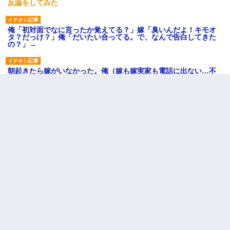
反論をしてみた
俺「初対面でなに言ったか覚えてる？」嫁「臭いんだよ！キモオ
タ？だっけ？」俺「だいたい合ってる。で、なんで告白してきた
の？」→
朝起きたら嫁がいなかった。俺（嫁も嫁実家も電話に出ない…不
安だ）→ 仕事を早退して帰宅すると、嫁と嫁両親と知らない男が
２人・・・
【復讐】義兄嫁「生活費、足りない分を貸してほしい」私「貸す
わけないでしょｗｗｗｗ」→ 理由を話したら泣き出して・・私
（あまりにも希望通り）
【GJ!】会社から帰宅中、広い駐車場にエンジンかけっ放しの車を
発見。しかも「ヒィ～」みたいな声も聞こえてきたので気になっ
て近寄ったら女の子がおっさんの下敷きになってた
13歳娘が元嫁のところから逃げてきた。どう扱ったらいいのかわ
からない
姉旦那の友達「ほんとのパパだよ～」私のお腹を触ってほざく。