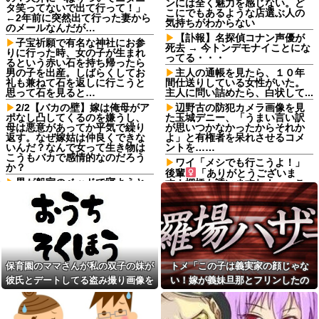
ンには全く魅力を感じない。ど
タ笑ってないで出て行って！」
こにでもあるような店選ぶ人の
←2年前に突然出て行った妻から
気持ちがわからない
のメールなんだが…
【訃報】名探偵コナン声優が
子宝祈願で有名な神社にお参
死去 → 今トンデモナイことにな
りに行った時、女の子が生まれ
ってる・・・
るという赤い石を持ち帰ったら
男の子を出産。しばらくしてお
主人の通帳を見たら、１０年
礼も兼ねて石を返しに行こうと
間仕送りしている女性がいた。
思って石を見ると…
主人に問い詰めたら、白状して...
2/2【バカの壁】嫁は俺母がア
辺野古の防犯カメラ画像を見
ポなし凸してくるのを嫌うし、
た玉城デニー、「うまい言い訳
母は悪意があってか平気で繰り
が思いつかなかったからそれか
返す。なぜ嫁姑は仲良くできな
よ」と有権者を呆れさせるコメ
いんだ？なんで女って生き物は
ントを……
こうもバカで感情的なのだろう
ワイ「メシでも行こうよ！」
か？
後輩
「ありがとうございま
男が船室のベッドで寝ようと
す！棚橋も誘いますね！」←こ
していた。…えっ？あなたは誰
れさあｗ
ですか？→ 見知らぬひとがいる
【画像あり】ディズニーの
んだが…
「おいなり巻（600円）」、卑猥
【復讐】 絶対に「植えてはい
すぎて賛否両論ｗｗｗｗｗ他
けない植物」を小学校に植えた
100均のレジで「白ありません
→20年経って見に行くと…
か？」と質問し、列をストップ
「！？」衝撃の光景が・・・
させてニヤニヤする迷惑サラリ
保育園のママさんが私の双子の妹が
トメ「この子は義実家の顔じゃな
管理会社「エレベーターホー
ーマン！並んでいる客の苛立ち
彼氏とデートしてる盗み撮り画像を
い！嫁が義妹旦那とフリンしたの
ルでは遊ばせないでください」
を楽しむ底意地の悪さに激怒
私「うちの子じゃないんですけ
見せて「あとはわかるよね？とりあ
よ！」私「DNA鑑定します？」義妹
コインランドリーで私物の乾
ど…」→まさかの展開になり…
燥機シートを「ご自由にどうぞ
えず5万を家に持ってきて」と脅し
旦那「もちろんです」→結果…
ソロキャンが趣味だけど、男
だろw」と勝手に盗もうとした