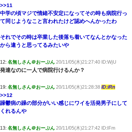
妹が嘘つきな元カレと寄りを戻してしまったという話をしていた
>>11
ら、旦那の顔が曇って雰囲気が一転。そそくさと話を切り上げて
いつもより早く寝付いてしまった…｜生活｜ワロタあんてな
中学の頃マジで情緒不安定になってその時も病院行っ
て同じようなこと言われたけど認めへんかったわ
妻と同居し始めたときから、よく妻が「どこかで音漏れしてな
い？音楽聞こえる」と言っていて…
それでその時は卒業した後落ち着いてなんとかなった
から違うと思ってるみたいや
隣室のお婆ちゃん「下階からの異臭に困ってる、今もすっごく臭
い」私「変だなあ～なにも臭わないよ」→ その後。警察『絶対に
窓とドアを開けないで』
12:
名無しさん＠おーぷん
20/11/05(木)21:27:40 ID:WjU
発達なのに一人で病院行けるんか？
【ワロタ】姉から「肉食系14才、乳丸出し、毛はうっすら生えか
け」というタイトルで画像が送られてきた
19:
名無しさん＠おーぷん
20/11/05(木)21:28:38
ID:iRn
高1のとき男に襲われ、不妊の叔母に頼まれて出産。→叔母夫婦が
養子縁組してアメリカに子供を連れ帰った。→9・11で叔母夫婦が
>>12
亡くなってしまい…
躁鬱病の躁の部分がいい感じにワイを活発男子にして
くれるんや
【衝撃】嫁父の会社に勤続１０年、手取り１４万 → 俺「２２万も
らえる会社から誘われた。転職したい」義父「クビ！（激怒」嫁
「離婚！（激怒」
13:
名無しさん＠おーぷん
20/11/05(木)21:27:42 ID:lFm