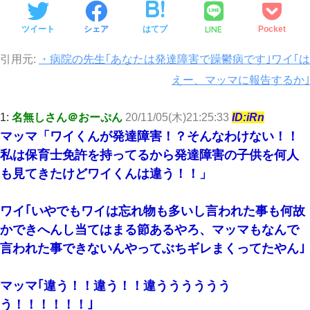
LINE
ツイート
シェア
はてブ
Pocket
引用元:
・病院の先生｢あなたは発達障害で躁鬱病です｣ワイ｢は
えー、マッマに報告するか｣
1:
名無しさん＠おーぷん
20/11/05(木)21:25:33
ID:iRn
マッマ「ワイくんが発達障害！？そんなわけない！！
私は保育士免許を持ってるから発達障害の子供を何人
も見てきたけどワイくんは違う！！」
ワイ｢いやでもワイは忘れ物も多いし言われた事も何故
かできへんし当てはまる節あるやろ、マッマもなんで
言われた事できないんやってぶちギレまくってたやん｣
マッマ｢違う！！違う！！違うううううう
う！！！！！！｣