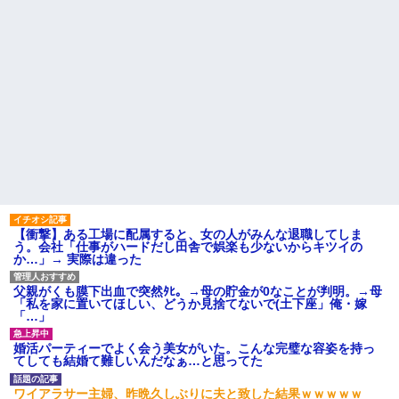
【衝撃】ある工場に配属すると、女の人がみんな退職してしま
う。会社「仕事がハードだし田舎で娯楽も少ないからキツイの
か…」→ 実際は違った
父親がくも膜下出血で突然ﾀﾋ。→母の貯金が0なことが判明。→母
「私を家に置いてほしい、どうか見捨てないで(土下座」俺・嫁
「…」
婚活パーティーでよく会う美女がいた。こんな完璧な容姿を持っ
てしても結婚て難しいんだなぁ…と思ってた
ワイアラサー主婦、昨晩久しぶりに夫と致した結果ｗｗｗｗｗ