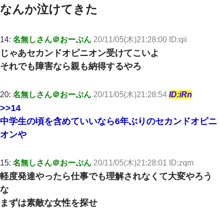
なんか泣けてきた
放置子が病院送りになったらしい → 俺（二度と帰ってくるなよ…
嫁を半身不随にしやがった恨みは、正直こんなもんじゃ晴れな
い）
14:
名無しさん＠おーぷん
20/11/05(木)21:28:00 ID:qii
生保レディと行為する為に駆け引きしてみた結果ｗｗｗｗｗｗｗ
じゃあセカンドオピニオン受けてこいよ
ｗｗｗｗｗ
それでも障害なら親も納得するやろ
嫁が涙声で『会いたいね』とか言っているのが聞こえた。俺「こ
んな時間に誰と電話してんの？」嫁「ごめんなさい…！（大号
20:
名無しさん＠おーぷん
20/11/05(木)21:28:54
ID:iRn
泣」俺（キターー）→
>>14
中学生の頃を含めていいなら6年ぶりのセカンドオピニ
結婚生活10ヶ月目で嫁から一方的に「もう冷めた」と離婚切り出
された
オンや
妻が亡くなったんだけど正直ガチで嬉しい
15:
名無しさん＠おーぷん
20/11/05(木)21:28:01 ID:zqm
軽度発達やったら仕事でも理解されなくて大変やろう
デパートの外商『私さんだと名乗る女が、ツケで宝石を買おうと
していて…』私「！？」→ 翌日。ママ友たちの様子が微妙におか
な
しくなり・・・
まずは素敵な女性を探せ
裁判官「お互いに最後に言いたいことはありますか」バカ夫