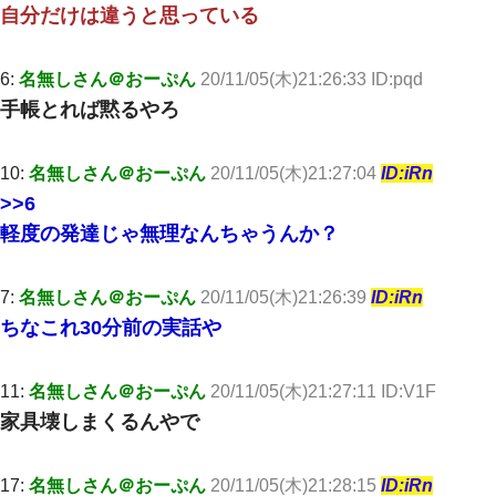
自分だけは違うと思っている
私が遺産を相続。→それを知った義両親が「旅行代金を出せ！」
「リフォーム費用を負担しろ！」「金の管理は私達がする！」と
浅ましくも集りにきた。
6:
名無しさん＠おーぷん
20/11/05(木)21:26:33 ID:pqd
手帳とれば黙るやろ
【クズ】昔、兄がお見合いして「ブスすぎｗｗｗ」と断った女性
が、兄の同級生と結婚。それを知った兄は荒れ狂い、｢嫁さん、俺
のお古ですが気分はどう？」とメールを送った→
10:
名無しさん＠おーぷん
20/11/05(木)21:27:04
ID:iRn
兄の新しい嫁がやらかしすぎて辛い。当たり前のように実家や姪
>>6
の幼稚園に来る
軽度の発達じゃ無理なんちゃうんか？
上司「何なの、この書類！！」私「あの‥」上司「今は私が話し
てるの！」私「ですから」上司「黙って聞きなさい！」私「それ
7:
名無しさん＠おーぷん
20/11/05(木)21:26:39
ID:iRn
は」上司「言い訳しない！」→結果ｗｗｗｗｗ
ちなこれ30分前の実話や
友人「酒の勢いで女先輩をホテルに連れ込んだｗｗｗｗｗ」俺
「…」
11:
名無しさん＠おーぷん
20/11/05(木)21:27:11 ID:V1F
家具壊しまくるんやで
医者「糖尿病で余命1年です」 ワイ「知らんわｗどうせ死ぬなら
食べる量増やすわｗ」→結果ｗｗｗｗｗ
17:
名無しさん＠おーぷん
20/11/05(木)21:28:15
ID:iRn