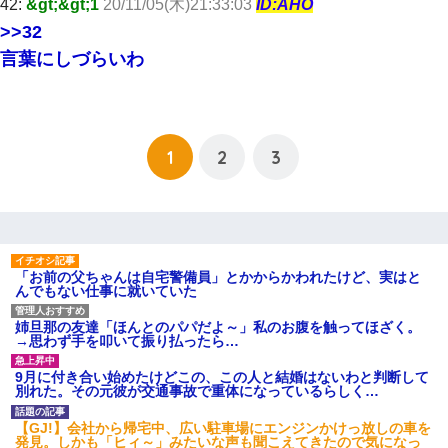
42:
&gt;&gt;1
20/11/05(木)21:33:03
ID:AHO
>>32
言葉にしづらいわ
1
2
3
「お前の父ちゃんは自宅警備員」とかからかわれたけど、実はと
んでもない仕事に就いていた
姉旦那の友達「ほんとのパパだよ～」私のお腹を触ってほざく。
→思わず手を叩いて振り払ったら…
9月に付き合い始めたけどこの、この人と結婚はないわと判断して
別れた。その元彼が交通事故で重体になっているらしく…
【GJ!】会社から帰宅中、広い駐車場にエンジンかけっ放しの車を
発見。しかも「ヒィ～」みたいな声も聞こえてきたので気になっ