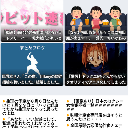
【動画】高須幹弥先生にキレるショ
【なぞ】福田監督「新ケロロに福田
ートスリーパー・堀大輔氏が怖いと
組が出ます！」→爆死 ちいかわの
話題にｗｗｗｗｗｗｗｗｗｗｗ
監督「原作に忠実に」→爆売れ
巨乳女さん「この度、Tiffanyの婚約
【驚愕】ドラクエ6をとんでもない
指輪を貰いました。結婚しました。
クオリティでアニメ化してしまった
弱男息してる？？」
AI動画がこちらｗｗｗｗｗ
生理の予定が８月６日なんだ
【画像あり】日本のセクシー
けど７月２９日にドバッと鮮血
女性犯罪者一覧ｗｗｗｗｗｗｗ
でたから生理かな？って思った
ｗｗ
のよね
味噌汁定食専門店を出そうと
「あなた、いい加減にして。
思うんだけど・・・
私達は別れたの！わかってる
全国展開の安価な外食チェー
の！天井にへばりついてニタニ