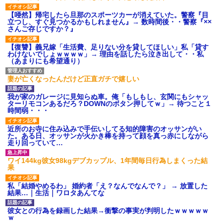
【唖然】帰宅したら旦那のスポーツカーが消えていた。警察『目
立つし、すぐ見つかるかもしれません』→ 数時間後・・警察『××
さんご存じですか？』
【復讐】義兄嫁「生活費、足りない分を貸してほしい」私「貸す
わけないでしょｗｗｗｗ」→ 理由を話したら泣き出して・・私
（あまりにも希望通り）
妻が亡くなったんだけど正直ガチで嬉しい
我が家のガレージに見知らぬ車。俺「もしもし、玄関にもシャッ
ターリモコンあるだろ？DOWNのボタン押してｗ」→ 待つこと１
時間弱・・・
近所のお寺に住み込みで手伝いしてる知的障害のオッサンがい
た。ある日、オッサンが火かき棒を持って顔を真っ赤にしながら
走り回っていて…
ワイ144kg彼女98kgデブカップル、1年間毎日行為しまくった結
果
私「結婚やめるわ」 婚約者「え？なんでなんで？」 → 放置した
結果…｜生活｜ワロタあんてな
彼女との行為を録画した結果→衝撃の事実が判明したｗｗｗｗｗ
ｗ