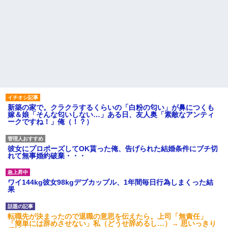
新築の家で。クラクラするくらいの「白粉の匂い」が鼻につくも
嫁＆娘「そんな匂いしない…」ある日、友人奥「素敵なアンティ
ークですね！」俺（！？）
彼女にプロポーズしてOK貰った俺、告げられた結婚条件にブチ切
れて無事婚約破棄・・・
ワイ144kg彼女98kgデブカップル、1年間毎日行為しまくった結
果
転職先が決まったので退職の意思を伝えたら。上司「無責任」
「簡単には辞めさせない」私（どうせ辞めるし…）→ 思いっきり