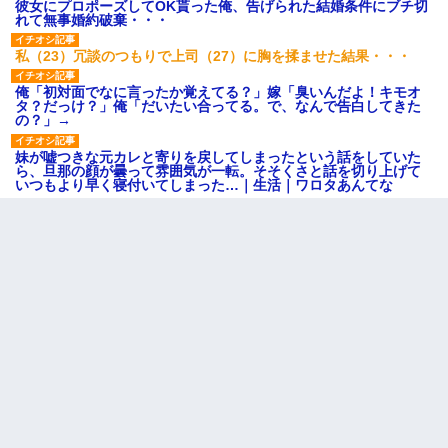
彼女にプロポーズしてOK貰った俺、告げられた結婚条件にブチ切
れて無事婚約破棄・・・
私（23）冗談のつもりで上司（27）に胸を揉ませた結果・・・
俺「初対面でなに言ったか覚えてる？」嫁「臭いんだよ！キモオ
タ？だっけ？」俺「だいたい合ってる。で、なんで告白してきた
の？」→
妹が嘘つきな元カレと寄りを戻してしまったという話をしていた
ら、旦那の顔が曇って雰囲気が一転。そそくさと話を切り上げて
いつもより早く寝付いてしまった…｜生活｜ワロタあんてな