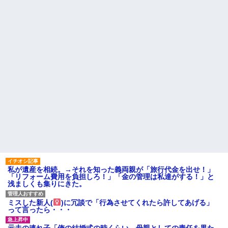
コレw」←こwれwはw w w w w
盆正月に夫の実家に長時間滞
w w w w w
在しなきゃいけないのが苦痛。
【画像】カリスマ美容師さ
私「貴方は私の実家を早々に退
ん、ココリコ田中みたいなチー
散する。私もそうしていいは
牛を大変身させた結果がこちらw
ず」夫「それは男だから許され
w w w w w w w w w w
ること。女は許されない」
【画像】令和最新版の宇垣美
同窓会で実験、「俺が青年実
里さん←こう言うのでいいんだ
業家だったら女の子はどういう
よが目一杯詰まってると話題にw
反応をするか」
w w w w w w w w
【切実】夫に無理と言われた
姉「下着に違和感がある！イ
私の7年の無視生活、その理由が
タズラしたでしょ！？」俺「し
コレｗｗｗ
てないよ」←姉が寝ている間に
44歳無職です。精神科に通院
イタズラしたと勘違いされてい
中で生活保護を受けてます。妻
るのだが・・・
に酷いことばかりしたので離婚
ハードオフに売っていた4万
されそうです。「働くから」
4000円のフィギュアがヤバすぎ
「心を入れ替えるから」と言っ
るｗｗｗｗｗｗ「こんな高い
ても信じてもらえません。助け
の？ｗｗ」「逆に超安い」
て
私「ちょっと、人の家の金庫
主な税金の成り立ちを調べて
触らないでよ！」キチママ『そ
みたよ
私が遺産を相続。→それを知った義両親が「旅行代金を出せ！」
こに金庫があったから、開けて
「リフォーム費用を負担しろ！」「金の管理は私達がする！」と
みようとしただけ☆』義兄「泥
浅ましくも集りにきた。
は出てけ！二度と来るな！」結
果・・・
私「初めて飲む味だけどなん
ミスした新人(
)に冗談で「行為させてくれたら許してあげる」
のお茶？」彼「ちっ！」私「」
って言ったら・・・
【GIF】JSのカンチョーワロ
タ
元夫の連れ子「俺の結婚式の時くらい、母親としての責任を果た