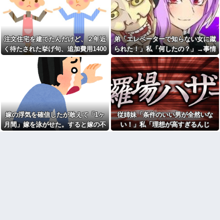
てきた
にサイト内に侵入されたことが
DQN夫婦！注意したら「は？名
ある。友達から「後ろ後
前かいてないんですけど」と逆
ろ！！」と叫ばれて...
ギレ
母の入院で叔母の家に預けら
食後に食器を流しへ置くと
れた私。優しく迎えられた日々
き、初手でど真ん中に置くのは
注文住宅を建てたんだけど、２年近
弟「エレベーターで知らない女に蹴
のあと、両親に再会して思わず
今よければ後のことは考えな
く待たされた挙げ句、追加費用1400
られた！」私「何したの？」→事情
号泣した理由は…
い、自分さえよければいいとい
う考えが行動に現れてる
万請求された。流石におかしいよ
を聞いた家族全員が「それは自業自
この小さな出来事でこの実行
力の差よ…と人生そのものが心
100均のレジで「白ありません
ね？
得」と呆れてしまい…
配になってしまう
か？」と質問し、列をストップ
させてニヤニヤする迷惑サラリ
友人の結婚式へ向かう日に、
ーマン！並んでいる客の苛立ち
トメから車を出せと要求され
を楽しむ底意地の悪さに激怒
た。断っただけなのに大騒ぎに
なってしまい…
【人工障がい者】甥(28)「両親
が亡くなったんで僕のこと引き
嫁の浮気を確信したが敢えて「1ヶ
従姉妹「条件のいい男が全然いな
トメ「この子は義実家の顔じ
取ってほしいんですけど！」な
ゃない！嫁が義妹旦那とフリン
月間」嫁を泳がせた。すると嫁の不
い！」私「理想が高すぎるんじ
んでいい年したヒキニートを引
したのよ！」私「DNA鑑定しま
き取らなきゃいけないんだよ！
倫がトンデモないことに...
ゃ…？」→婚活の愚痴を聞き続けた
す？」義妹旦那「もちろんで
甘やかされるとこうなるか…
す」→結果…
結果…
母が兄一家にお米を送って
ごつ盛り焼きそばとかいう年
る。それを兄嫁がご近所さんに
１くらいで無性に食いたくなる
売ってた。私「お母さんい
やつｗｗｗｗｗｗｗｗ
る？」甥「お米の配達に行って
【画像】俺たちの姫、佳子さ
る」私「？配達？」姪「それ言
まのお気に入りのドレスがこち
っちゃダメなんだよ！」ガチャ
らです←コレは可愛過ぎるw w
ジャンポケ斉藤「同意があっ
w w w w w w
たんです。本当です。信じて下
【爆笑動画】ママさん「新し
さい」 ←何でこの主張が通ら
い洗濯機買って1発目に回したら
ないの？