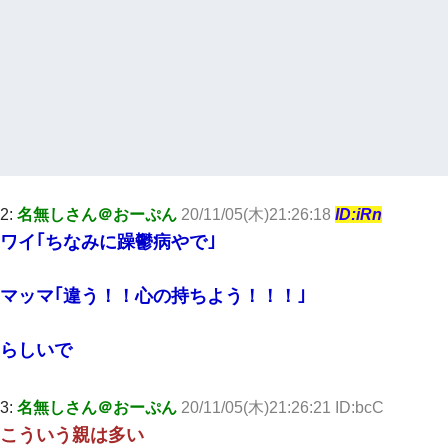
→思わず手を叩いて振り払ったら…
｢昨日はお兄ちゃんと一緒にお風呂に入っちゃった～｣とか毎日兄
の話をしていたA子が事故で亡くなった。→Ａ子のお母さんの話に
驚愕…
嫁に不倫されたから嫁と不倫相手に1000万の慰謝料請求した
男だけどリベンジポノレノの被害者になって未だに人生が立ち直
せない
2:
名無しさん＠おーぷん
20/11/05(木)21:26:18
ID:iRn
ワイ｢ちなみに躁鬱病やで｣
【画像】女上司(30)「終電なくなったね…部屋くる？」ワイ「行
きます！」
マッマ｢違う！！心の持ちよう！！！｣
【衝撃】婚約者「兄と結婚はするけど嫁入りするわけじゃない。
お互い干渉はしないようにしましょう」→ その後に結納金の話を
らしいで
したので、母が・・・
3:
名無しさん＠おーぷん
20/11/05(木)21:26:21 ID:bcC
この母親は娘の黒歴史を掘り出さないと死ぬんか？ 死ぬんか？
こういう親は多い