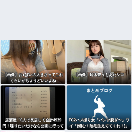
【画像】お●ぱいの大きさってこれ
【画像】鈴木奈々もあたシコ
くらいがちょうどいいよね
居酒屋「6人で長居して会計4939
FC2ハメ撮り女「パンツ脱ぎ〜」ワ
円！喋りたいだけなら公園に行って
イ「(頼む！陰毛生えててくれ！)」
くれ（怒」