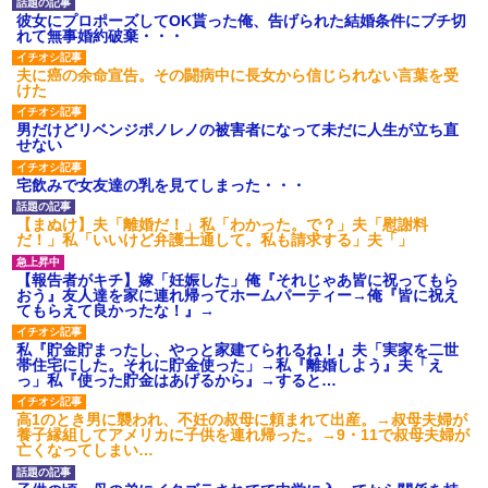
彼女にプロポーズしてOK貰った俺、告げられた結婚条件にブチ切
れて無事婚約破棄・・・
夫に癌の余命宣告。その闘病中に長女から信じられない言葉を受
けた
男だけどリベンジポノレノの被害者になって未だに人生が立ち直
せない
宅飲みで女友達の乳を見てしまった・・・
【まぬけ】夫「離婚だ！」私「わかった。で？」夫「慰謝料
だ！」私「いいけど弁護士通して。私も請求する」夫「」
【報告者がキチ】嫁「妊娠した」俺『それじゃあ皆に祝ってもら
おう』友人達を家に連れ帰ってホームパーティー→俺『皆に祝え
てもらえて良かったな！』→
私『貯金貯まったし、やっと家建てられるね！』夫「実家を二世
帯住宅にした。それに貯金使った」→私『離婚しよう』夫「え
っ」私『使った貯金はあげるから』→すると…
高1のとき男に襲われ、不妊の叔母に頼まれて出産。→叔母夫婦が
養子縁組してアメリカに子供を連れ帰った。→9・11で叔母夫婦が
亡くなってしまい…