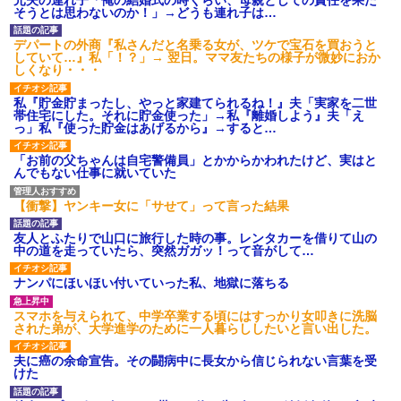
そうとは思わないのか！」→どうも連れ子は…
後続車にクラクションを鳴ら
され彼氏が逆切れ。「何クラク
ション鳴らしてんだ！降りてこ
デパートの外商『私さんだと名乗る女が、ツケで宝石を買おうと
いよ！」と怒鳴りだし...
していて…』私「！？」→ 翌日。ママ友たちの様子が微妙におか
しくなり・・・
【衝撃】報酬100万円超の治験
募集がこちらｗｗｗｗｗ(※画像
あり)
私『貯金貯まったし、やっと家建てられるね！』夫「実家を二世
帯住宅にした。それに貯金使った」→私『離婚しよう』夫「え
【ネット騒然】惨殺されたタ
っ」私『使った貯金はあげるから』→すると…
ワマン頂き女子のこの動画、す
げえええええｗｗｗｗｗｗｗｗ
ｗｗｗ
「お前の父ちゃんは自宅警備員」とかからかわれたけど、実はと
【愕然】白のクラウン俺氏、
んでもない仕事に就いていた
高速道路左車線を制限速度で走
った結果wwwwwwwwwwww
【衝撃】ヤンキー女に「サせて」って言った結果
百年の恋12-899 食べた量を
張り合ってくる
友人とふたりで山口に旅行した時の事。レンタカーを借りて山の
【悲報】佐藤輝明・・・２軍
中の道を走っていたら、突然ガガッ！って音がして…
でも盛大にやらかす←あまり悲
しませないでくれ
ナンパにほいほい付いていった私、地獄に落ちる
スマホを与えられて、中学卒業する頃にはすっかり女叩きに洗脳
された弟が、大学進学のために一人暮らししたいと言い出した。
夫に癌の余命宣告。その闘病中に長女から信じられない言葉を受
けた