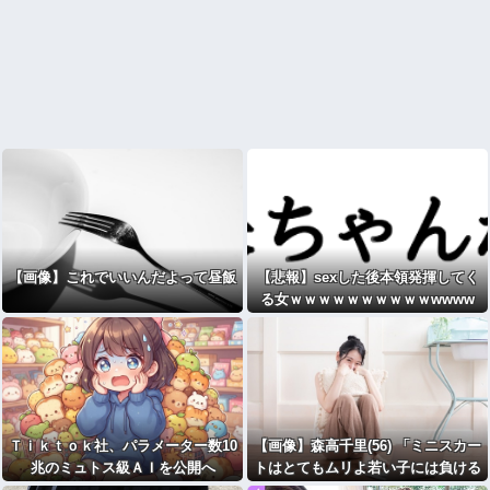
【画像】これでいいんだよって昼飯
【悲報】sexした後本領発揮してく
る女ｗｗｗｗｗｗｗｗｗｗwwww
Ｔｉｋｔｏｋ社、パラメーター数10
【画像】森高千里(56) 「ミニスカー
兆のミュトス級ＡＩを公開へ
トはとてもムリよ若い子には負ける
わｗｗｗｗｗ」⇒♡