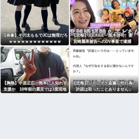
【画像】その太ももでJCは無理だろ
【悲報】元EXILE・黒木啓司、妻・
ｗｗｗｗｗｗｗｗｗｗｗｗｗ
宮崎麗果被告へのDV事案で逮捕
宮崎は全身打撲、頭部裂傷及び打
撲、頸部損傷の怪我
【胸熱】中居正広、熊本に人知れず
【悲報】ジャンポケ斎藤「性行為の
支援か 10年前の震災では3度現地
許諾は取ったことありません」
入り「誰にも知られなくて良い」