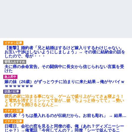
【衝撃】婚約者「兄と結婚はするけど嫁入りするわけじゃない。
お互い干渉はしないようにしましょう」→ その後に結納金の話を
したので、母が・・・
夫に癌の余命宣告。その闘病中に長女から信じられない言葉を受
けた
嫁の妹（26歳）がずっとウチに泊まりに来た結果→俺がヤバイｗ
ｗｗｗｗｗｗｗ
彼氏の家に泊まる事になり、ゲームで盛り上がってさぁ寝よう！
と電気を消すとミシッって音が…彼「ちょっと待ってて」→勢い
よくドアを開けるとなんと…
彼氏家「うちは墨入れるのが伝統だから。お前も彫れ」 → 結果…
日曜日、会社の窓を見ると同僚の姿。俺（あれ？ディズニーシー
じゃ？）→俺電話「今何してんの？」同僚「シーで並んでるこ