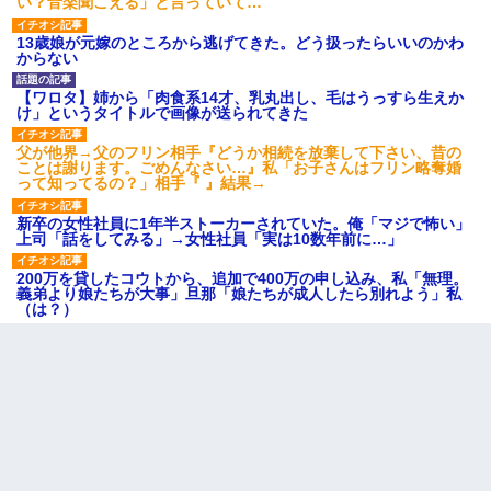
い？音楽聞こえる」と言っていて…
13歳娘が元嫁のところから逃げてきた。どう扱ったらいいのかわ
からない
【ワロタ】姉から「肉食系14才、乳丸出し、毛はうっすら生えか
け」というタイトルで画像が送られてきた
父が他界→父のフリン相手『どうか相続を放棄して下さい、昔の
ことは謝ります。ごめんなさい…』私「お子さんはフリン略奪婚
って知ってるの？」相手『 』結果→
新卒の女性社員に1年半ストーカーされていた。俺「マジで怖い」
上司「話をしてみる」→女性社員「実は10数年前に…」
200万を貸したコウトから、追加で400万の申し込み、私「無理。
義弟より娘たちが大事」旦那「娘たちが成人したら別れよう」私
（は？）