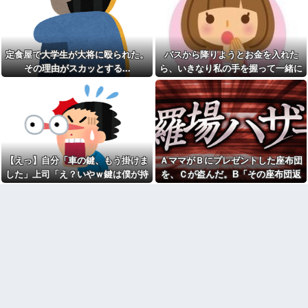
を「放っておけない」とか言い
れたんやがこれワイ詰み
訳する理由がコレｗｗｗｗ
か？？？？？？？
アタシ何歳に見える？って誘
生食が最悪最凶なのって豚肉
い受け風の事言うゴミってまだ
らしいな
生存してるよね〜
定食屋で大学生が大将に殴られた。
バスから降りようとお金を入れた
【緊急】今の若者に急増して
【胸熱】中居正広、熊本に人
いる『コレ』依存、めちゃくち
その理由がスカッとする...
ら、いきなり私の手を握って一緒に
知れず支援か 10年前の震災で
ゃ深刻な模様w w w w w w w w
は3度現地入り「誰にも知られな
降りようとする子供がいた。手をほ
w w
くて良い」
どこうとしても放してくれず...
美容院ってオッサンがいきな
長年付き合いがある温和だっ
り行っても大丈夫なん？
た友人がとんでもなくキレた
男性恐怖症だったの嫁をサル
下僕にネーミングセンスが皆
の様に求めまくった結果は……..
無なため 我が家の歴代ご主人様
俺「ゲーム機どこ？」親「ち
達は…【再】
ょっと借りたよ」→どうぶつの
【えっ】自分「車の鍵、もう掛けま
ＡママがＢにプレゼントした座布団
ウトのセクハラを夫に泣いて
森を開いた瞬間、村が大変なこ
訴えても「いいじゃないかその
した」上司「え？いやｗ鍵は僕が持
を、Ｃが盗んだ。B「その座布団返
とになっていて…
くらい。我慢してたらご褒美あ
ってるから、それは無理だろ？ｗ」
して！」C「私がもらった物だけ
本屋で店員に腕を引っ張られ
げるから」と迫られた。夫が気
て「万引きしたでしょ？」と詰
持ち悪くて悲鳴をあげたら「う
→そんなこと知らなくて本当に驚い
ど？」→Aママが用意していた証拠
め寄られた。荷物を確認してい
るさい」とグーで殴られた
た。
で一気に形勢逆転して…
る間に、私を犯人扱いしたおっ
アタシ何歳に見える？って誘
さんが本を盗んで…
い受け風の事言うゴミってまだ
激辛チャレンジの契約書にサ
生存してるよね～
インし、チャレンジしたらとん
嫁の料理がクソまずい。昨日
でもない事態になった。救急車
の献立はサラダ、しょっぱいメ
運ばれ胃の洗浄や入院2日で10万
イン、汁物、ご飯だけ・・・
超えて...
高校生がうちの車に傷をつけ
エルメスの袋を強奪された
た。管理人さんに連絡したらそ
弟。弟「その袋、僕のですよ