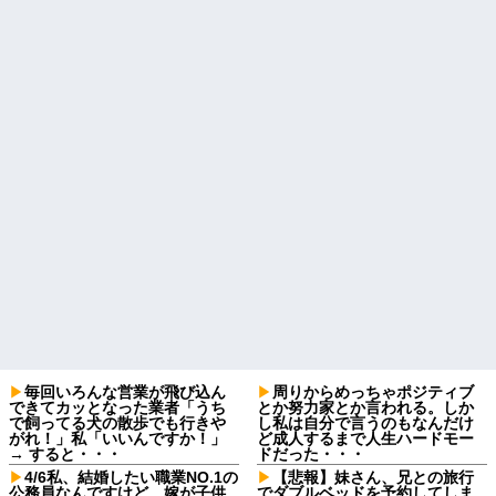
毎回いろんな営業が飛び込ん
周りからめっちゃポジティブ
できてカッとなった業者「うち
とか努力家とか言われる。しか
で飼ってる犬の散歩でも行きや
し私は自分で言うのもなんだけ
がれ！」私「いいんですか！」
ど成人するまで人生ハードモー
→ すると・・・
ドだった・・・
4/6私、結婚したい職業NO.1の
【悲報】妹さん、兄との旅行
公務員なんですけど、嫁が子供
でダブルベッドを予約してしま