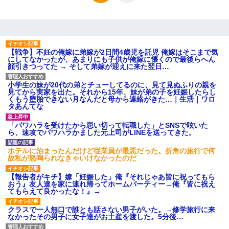
[緊急]ベロベロの女に声をかけて行為してきた結果
結婚生活10ヶ月目で嫁から一方的に「もう冷めた」と離婚切り出
された
【戦争】不妊の俺嫁に弟嫁が2日間4歳児を託児 俺嫁はそこまで気
にしてなかったが、あまりにも子供が俺嫁に懐くので最後らへん
顔引きつってた → そして弟嫁が迎えに来た翌日…
彼女(37)の情欲がえげつない件ｗｗｗｗｗｗｗ
小学生の妹が20代の弟とチューしてるのに、見て見ぬふりの親を
見てから実家を出た。それから15年、妹が弟の子を妊娠したらし
元夫の連れ子「俺の結婚式の時くらい、母親としての責任を果た
くもう堕胎できない月なんだと母から連絡がきた…｜生活｜ワロ
そうとは思わないのか！」→どうも連れ子は…
タあんてな
「パワハラを受けたから思い切って転職した」とSNSで呟いた
子供の頃、母の弟にイタズラされてて中学に入ってから関係を持
ら、速攻でパワハラかました元上司がLINEを送ってきた。
ってしまった。拒絶したら「全部バラしてやる」と脅迫されたの
で両親に全部話した。
ホテルに泊まったんだけど従業員が最悪だった。折角の旅行で何
故私が怒鳴られなきゃいけなかったのだ
最近うちの庭に知らない男の人がしょっちゅう入ってくる。それ
を職場で愚痴ったら、同僚男性が怒鳴りつけてきた。
【報告者がキチ】嫁「妊娠した」俺『それじゃあ皆に祝ってもら
おう』友人達を家に連れ帰ってホームパーティー→俺『皆に祝え
てもらえて良かったな！』→
【報告者がキチ】嫁「妊娠した」俺『それじゃあ皆に祝ってもら
クラスで一人無口で誰とも話さない男子がいた。→修学旅行に来
おう』友人達を家に連れ帰ってホームパーティー→俺『皆に祝え
なかったその男子に女子達がお土産を渡した。5分後…
てもらえて良かったな！』→