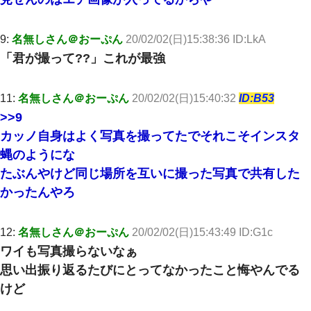
【画像】女の子「お母さん！！私ようやくファッションモデルに
選ばれたの！絶対見に来てね！」→悲しい結果がこれ・・・
9:
名無しさん＠おーぷん
20/02/02(日)15:38:36 ID:LkA
「君が撮って??」これが最強
【身体で払わせて】女友達「ごめん、何も言わずにお金貸してく
ださい……」俺「いいよ！いくら？」女友達「10万円ぐら
い……」俺「ほい！10万！」→
11:
名無しさん＠おーぷん
20/02/02(日)15:40:32
ID:B53
>>9
居酒屋にて。兄の紹介者「お酒飲みなって」私「未成年なので無
理です！」酷すぎるワードの連発で、耐えきれず店員に5千円を渡
カッノ自身はよく写真を撮ってたでそれこそインスタ
し「お勘定です。逃がして下さい」その後、録音内容を父に聞か
せたら...
蝿のようにな
たぶんやけど同じ場所を互いに撮った写真で共有した
私『貯金貯まったし、やっと家建てられるね！』夫「実家を二世
かったんやろ
帯住宅にした。それに貯金使った」→私『離婚しよう』夫「え
っ」私『使った貯金はあげるから』→すると…
12:
名無しさん＠おーぷん
20/02/02(日)15:43:49 ID:G1c
【戦争】不妊の俺嫁に弟嫁が2日間4歳児を託児 俺嫁はそこまで気
ワイも写真撮らないなぁ
にしてなかったが、あまりにも子供が俺嫁に懐くので最後らへん
顔引きつってた → そして弟嫁が迎えに来た翌日…
思い出振り返るたびにとってなかったこと悔やんでる
けど
【衝撃】ある工場に配属すると、女の人がみんな退職してしま
う。会社「仕事がハードだし田舎で娯楽も少ないからキツイの