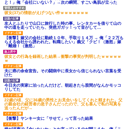
と！」俺「会社にいない？」→次の瞬間、すごい鳥肌が立った
彼女(37)の情欲がえげつない件ｗｗｗｗｗｗｗ
友人とふたりで山口に旅行した時の事。レンタカーを借りて山の
中の道を走っていたら、突然ガガッ！って音がして…
【衝撃】嫁父の会社に勤続１０年、手取り１４万 → 俺「２２万も
らえる会社から誘われた。転職したい」義父「クビ！（激怒」嫁
「離婚！（激怒」
彼女との行為を録画した結果→衝撃の事実が判明したｗｗｗｗｗ
ｗ
夫に癌の余命宣告。その闘病中に長女から信じられない言葉を受
けた
今日夫の実家に泊ったんだけど、朝起きたら股間がなんかモッコ
リしてた
22歳の頃、父に36歳の男性とお見合いをしてくれと頼まれた。父
の親会社の経営者の息子さんだったので、父も喜んで私の写真を
送ったんだが→
【衝撃】ヤンキー女に「サせて」って言った結果
嫁が涙声で『会いたいね』とか言っているのが聞こえた。俺「こ