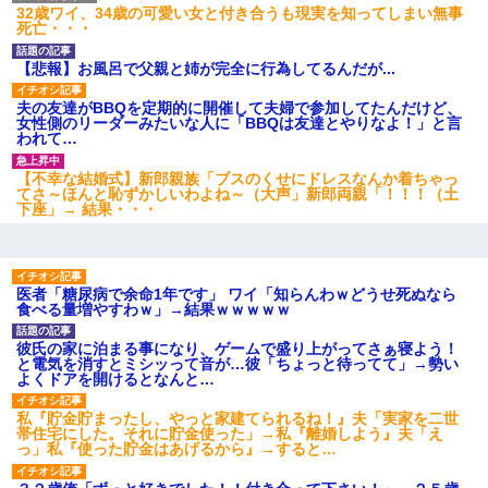
32歳ワイ、34歳の可愛い女と付き合うも現実を知ってしまい無事
死亡・・・
友人「酒の勢いで女先輩をホテルに連れ込んだｗｗｗｗｗ」俺
「…」
【悲報】お風呂で父親と姉が完全に行為してるんだが...
小学生の息子が急に様子がおかしくなった。私「理由を聞いても
夫の友達がBBQを定期的に開催して夫婦で参加してたんだけど、
『わかんない！』って怒鳴り付けてくるし、困っってる」旦那
女性側のリーダーみたいな人に「BBQは友達とやりなよ！」と言
「話してみるよ」→ 後日・・・
われて…
【不幸な結婚式】新郎親族「ブスのくせにドレスなんか着ちゃっ
【衝撃】ヤンキー女に「サせて」って言った結果
てさ～ほんと恥ずかしいわよね～（大声」新郎両親「！！！（土
下座」→ 結果・・・
近所のお寺に住み込みで手伝いしてる知的障害のオッサンがい
た。ある日、オッサンが火かき棒を持って顔を真っ赤にしながら
走り回っていて…
医者「糖尿病で余命1年です」 ワイ「知らんわｗどうせ死ぬなら
食べる量増やすわｗ」→結果ｗｗｗｗｗ
彼氏の家に泊まる事になり、ゲームで盛り上がってさぁ寝よう！
と電気を消すとミシッって音が…彼「ちょっと待ってて」→勢い
よくドアを開けるとなんと…
私『貯金貯まったし、やっと家建てられるね！』夫「実家を二世
帯住宅にした。それに貯金使った」→私『離婚しよう』夫「え
っ」私『使った貯金はあげるから』→すると…