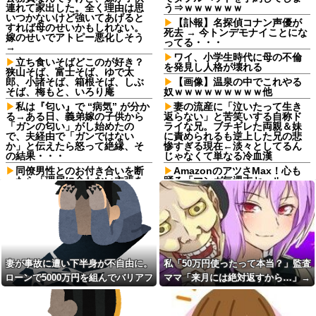
連れて家出した。全く理由は思
う⇒ｗｗｗｗｗｗ
いつかないけど強いてあげると
【訃報】名探偵コナン声優が
すれば母のせいかもしれない。
死去 → 今トンデモナイことにな
嫁のせいでアトピー悪化しそう
ってる・・・
→
ワイ、小学生時代に母の不倫
立ち食いそばどこのが好き？
を発見し人格が壊れる
狭山そば、富士そば、ゆで太
郎、小諸そば、箱根そば、しぶ
【画像】温泉の中でこれやる
そば、梅もと、いろり庵
奴ｗｗｗｗｗｗｗｗｗ他
私は『匂い』で “病気” が分か
妻の流産に「泣いたって生き
る→ある日、義弟嫁の子供から
返らない」と苦笑いする自称ド
「ガンの匂い」がし始めたの
ライな兄。ブチギレた両親＆妹
で、夫経由で「ガンではない
に責められるも逆上した兄の悲
か」と伝えたら怒って絶縁、そ
惨すぎる現在←淡々としてるん
の結果・・・
じゃなくて単なる冷血漢
同僚男性とのお付き合いを断
AmazonのアツさMax！心も
ったら「理屈に合わない主張を
踊る「マンガ毎週末セール
振りかざす感情的なヒステリー
（50%還元）」2日目襲来！
女」と言いふらされて・・・
二週間前に拾った迷い猫(2ヶ
死ねだのクソ親父だのうるさ
月) 上手く撮らせてくれないので
かった反抗期の娘が托卵だった
ピンボケですが【再】
ことが発覚。嫁共々追放確定と
【悲報】あずみとかいう漫画
なった途端に娘「」…はぁ？
読んだんやけど、何で山で修行
【衝撃】若い女の子からする
しただけの子供達があんなに強
妻が事故に遭い下半身が不自由に。
私「50万円使ったって本当？」監査
「甘い匂い」の正体、まさか分
いんや
ローンで5000万円を組んでバリアフ
ママ「来月には絶対返すから…」→
からないDTなんておらんよな？
耳の聞こえが悪い方（日常の
よな？w w w w w w w w w w w
リーの家を建てた。だが俺には作戦
約束を信じて待った結果、警察に通
工夫）
【驚愕】マチアプで会った外
があった
報することになり…
【崩壊寸前】夫がバイトの子
国人からまさかの『こう』言わ