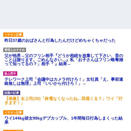
昨日37歳のおばさんと行為したんだけどめちゃくちゃだった
父が他界→父のフリン相手『どうか相続を放棄して下さい、昔の
ことは謝ります。ごめんなさい…』私「お子さんはフリン略奪婚
って知ってるの？」相手『 』結果→
テレワーク上司「会議中はカメラ付けろ！」女社員「え、事前連
絡無しは無理」上司「いいから付けろ！」→
【画像】女上司(30)「終電なくなったね…部屋くる？」ワイ「行
きます！」
ワイ144kg彼女98kgデブカップル、1年間毎日行為しまくった結
果