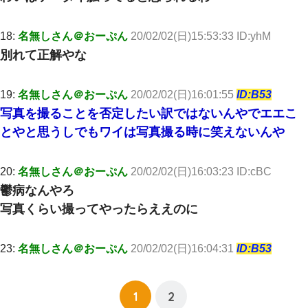
小学生の妹が20代の弟とチューしてるのに、見て見ぬふりの親を
18:
名無しさん＠おーぷん
20/02/02(日)15:53:33 ID:yhM
見てから実家を出た。それから15年、妹が弟の子を妊娠したらし
くもう堕胎できない月なんだと母から連絡がきた…｜生活｜ワロ
別れて正解やな
タあんてな
19:
名無しさん＠おーぷん
20/02/02(日)16:01:55
ID:B53
私は家が貧しくて、手に職をつけようと看護師になった。だけど
卒業を控えた年の1月末、車にひかれて看護師になれなくなった。
写真を撮ることを否定したい訳ではないんやでエエこ
とやと思うしでもワイは写真撮る時に笑えないんや
出張中の旦那から『フリンしやがって、このクズ』と電話が。私
「本当に家まで来たの？証拠は？」旦那「俺の言葉が信じられな
いのか！」→ 離婚後
20:
名無しさん＠おーぷん
20/02/02(日)16:03:23 ID:cBC
鬱病なんやろ
【悲報】お風呂で父親と姉が完全に行為してるんだが...
写真くらい撮ってやったらええのに
17年飼っていた犬が亡くなった。鼻水垂らし嗚咽する私に、猫が
近づいて頭突きをしてきて…
23:
名無しさん＠おーぷん
20/02/02(日)16:04:31
ID:B53
嫁に不倫されたから嫁と不倫相手に1000万の慰謝料請求した
1
2