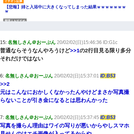
【悲報】姉と入浴中に大きくなってしまった結果ｗｗｗｗｗｗｗ
ｗ
私が遺産を相続。→それを知った義両親が「旅行代金を出せ！」
「リフォーム費用を負担しろ！」「金の管理は私達がする！」と
浅ましくも集りにきた。
15:
名無しさん＠おーぷん
20/02/02(日)15:46:36 ID:G1c
普通ならそうなんやろうけど
>>1
の2行目見る限り多分
転職先が決まったので退職の意思を伝えたら。上司「無責任」
「簡単には辞めさせない」私（どうせ辞めるし…）→ 思いっきり
それだけではない
反論をしてみた
高1のとき男に襲われ、不妊の叔母に頼まれて出産。→叔母夫婦が
6:
名無しさん＠おーぷん
20/02/02(日)15:37:01
ID:B53
養子縁組してアメリカに子供を連れ帰った。→9・11で叔母夫婦が
亡くなってしまい…
>>2
元はこんなにおかしくなかったんやけどまさか写真撮
デパートの外商『私さんだと名乗る女が、ツケで宝石を買おうと
らないことが引き金になるとは思わんかった
していて…』私「！？」→ 翌日。ママ友たちの様子が微妙におか
しくなり・・・
7:
名無しさん＠おーぷん
20/02/02(日)15:37:45
ID:B53
今日夫の実家に泊ったんだけど、朝起きたら股間がなんかモッコ
写真を撮らん理由はワイの写りが悪いからやしスマホ
リしてた
見せんのはエチ画像が入ってるからや