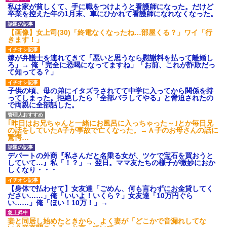
ション鳴らしてんだ！降りてこ
私は家が貧しくて、手に職をつけようと看護師になった。だけど
いよ！」と怒鳴りだし...
卒業を控えた年の1月末、車にひかれて看護師になれなくなった。
【衝撃】報酬100万円超の治験
募集がこちらｗｗｗｗｗ(※画像
【画像】女上司(30)「終電なくなったね…部屋くる？」ワイ「行
あり)
きます！」
【ネット騒然】惨殺されたタ
ワマン頂き女子のこの動画、す
嫁が弁護士を連れてきて「悪いと思うなら慰謝料を払って離婚し
げえええええｗｗｗｗｗｗｗｗ
ろ」→ 俺「完全に恐喝になってますね」「お前、これが詐欺だっ
ｗｗｗ
て知ってる？」
【愕然】白のクラウン俺氏、
高速道路左車線を制限速度で走
子供の頃、母の弟にイタズラされてて中学に入ってから関係を持
った結果wwwwwwwwwwww
ってしまった。拒絶したら「全部バラしてやる」と脅迫されたの
百年の恋12-899 食べた量を
で両親に全部話した。
張り合ってくる
【悲報】佐藤輝明・・・２軍
｢昨日はお兄ちゃんと一緒にお風呂に入っちゃった～｣とか毎日兄
でも盛大にやらかす←あまり悲
の話をしていたA子が事故で亡くなった。→Ａ子のお母さんの話に
しませないでくれ
驚愕…
デパートの外商『私さんだと名乗る女が、ツケで宝石を買おうと
していて…』私「！？」→ 翌日。ママ友たちの様子が微妙におか
しくなり・・・
【身体で払わせて】女友達「ごめん、何も言わずにお金貸してく
ださい……」俺「いいよ！いくら？」女友達「10万円ぐら
い……」俺「ほい！10万！」→
妻と同居し始めたときから、よく妻が「どこかで音漏れしてな