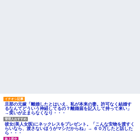
の家の親が来て謝ってくれた。
ね？」女性「私の物ですけ
夫「その程度のことで管理人に
ど？」→中身を確認した瞬間、
話をしてことを大きくするとか
言い逃れできない状況になり…
おかしい」←は！？
家族の食事会で席を立った夫
主な税金の成り立ちを調べて
に冗談で「デザート取ってきて
みたよ
ー(笑)」と話しかけたら、無言で
手首を叩かれ落とされた
間男「旦那と別れて俺と結婚
してよ」嫁「うーん…」間男(強
行突破してやる！) → 嫁「あー
朝帰りしちゃったよ……」俺
「おい」嫁「！！」
ハードオフに売っていた4万
4000円のフィギュアがヤバすぎ
るｗｗｗｗｗｗ「こんな高い
の？ｗｗ」「逆に超安い」
私「ちょっと、人の家の金庫
触らないでよ！」キチママ『そ
こに金庫があったから、開けて
みようとしただけ☆』義兄「泥
は出てけ！二度と来るな！」結
旦那の元嫁「離婚したとはいえ、私が本来の妻。許可なく結婚す
果・・・
るなんてどういう神経してるの？離婚届を記入して持って来い」
私「初めて飲む味だけどなん
→笑いが止まらなくなり・・・
のお茶？」彼「ちっ！」私「」
【GIF】JSのカンチョーワロ
彼女(美人女医)にネックレスをプレゼント。「こんな安物を渡すく
タ
らいなら、渡さないほうがマシだからね」→ ６０万したと話した
後続車にクラクションを鳴ら
ら・・・
され彼氏が逆切れ。「何クラク