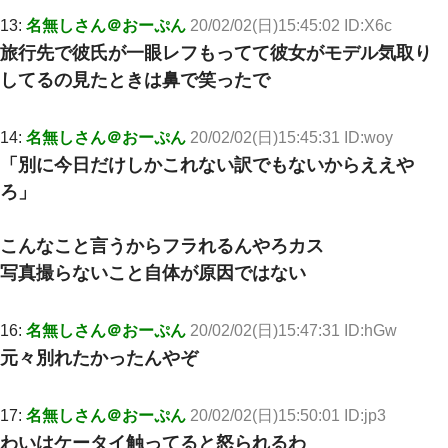
か…」→ 実際は違った
13:
名無しさん＠おーぷん
20/02/02(日)15:45:02 ID:X6c
旅行先で彼氏が一眼レフもってて彼女がモデル気取り
男だけどリベンジポノレノの被害者になって未だに人生が立ち直
してるの見たときは鼻で笑ったで
せない
ミスした新人(
)に冗談で「行為させてくれたら許してあげる」
14:
名無しさん＠おーぷん
20/02/02(日)15:45:31 ID:woy
って言ったら・・・
「別に今日だけしかこれない訳でもないからええや
ろ」
13歳娘が元嫁のところから逃げてきた。どう扱ったらいいのかわ
からない
こんなこと言うからフラれるんやろカス
ホテルに泊まったんだけど従業員が最悪だった。折角の旅行で何
写真撮らないこと自体が原因ではない
故私が怒鳴られなきゃいけなかったのだ
16:
名無しさん＠おーぷん
20/02/02(日)15:47:31 ID:hGw
旦那の元嫁「離婚したとはいえ、私が本来の妻。許可なく結婚す
るなんてどういう神経してるの？離婚届を記入して持って来い」
元々別れたかったんやぞ
→笑いが止まらなくなり・・・
義兄嫁「娘が大学に入ったら下宿させて」私「しつこい、学校斡
17:
名無しさん＠おーぷん
20/02/02(日)15:50:01 ID:jp3
旋のアパートに行け」→ 旦那が義兄に通報したら「志望校を変え
わいはケータイ触ってると怒られるわ
ろ！」とキレて・・・