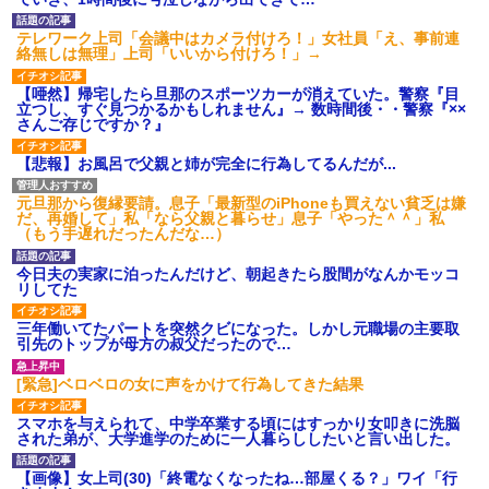
テレワーク上司「会議中はカメラ付けろ！」女社員「え、事前連
絡無しは無理」上司「いいから付けろ！」→
【唖然】帰宅したら旦那のスポーツカーが消えていた。警察『目
立つし、すぐ見つかるかもしれません』→ 数時間後・・警察『××
さんご存じですか？』
【悲報】お風呂で父親と姉が完全に行為してるんだが...
元旦那から復縁要請。息子「最新型のiPhoneも買えない貧乏は嫌
だ、再婚して」私「なら父親と暮らせ」息子「やった＾＾」私
（もう手遅れだったんだな…）
今日夫の実家に泊ったんだけど、朝起きたら股間がなんかモッコ
リしてた
三年働いてたパートを突然クビになった。しかし元職場の主要取
引先のトップが母方の叔父だったので…
[緊急]ベロベロの女に声をかけて行為してきた結果
スマホを与えられて、中学卒業する頃にはすっかり女叩きに洗脳
された弟が、大学進学のために一人暮らししたいと言い出した。
【画像】女上司(30)「終電なくなったね…部屋くる？」ワイ「行