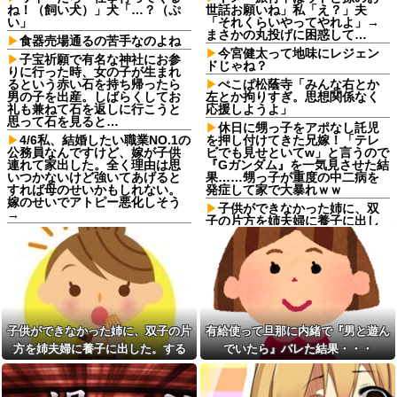
ね！（飼い犬）」犬「…？（ぷ
世話お願いね」私「え？」夫
い」
「それくらいやってやれよ」→
まさかの丸投げに困惑して…
食器売場通るの苦手なのよね
今宮健太って地味にレジェン
子宝祈願で有名な神社にお参
ドじゃね？
りに行った時、女の子が生まれ
るという赤い石を持ち帰ったら
ぺこぱ松蔭寺「みんな右とか
男の子を出産。しばらくしてお
左とか拘りすぎ。思想関係なく
礼も兼ねて石を返しに行こうと
応援しようよ」
思って石を見ると…
休日に甥っ子をアポなし託児
4/6私、結婚したい職業NO.1の
を押し付けてきた兄嫁！「テレ
公務員なんですけど、嫁が子供
ビでも見せといてw」と言うので
連れて家出した。全く理由は思
『Gガンダム』を一気見させた結
いつかないけど強いてあげると
果……甥っ子が重度の中二病を
すれば母のせいかもしれない。
発症して家で大暴れｗｗ
嫁のせいでアトピー悪化しそう
子供ができなかった姉に、双
→
子の片方を姉夫婦に養子に出し
【卑怯な女】 いつも弱そうな
た。すると、養子に出した子が
相手をイビる同期S「おい、聞け
すごく礼儀正しくてビックリ
よコラ！」地味な私「あ？相手
人気YouTuberさん、動画内で
選んでデカい事言ってんじゃね
最悪の秘密がバレて終わ
えよ」S「え…」→予想外の反...
る・・・他
シャウエッセン公式、またこ
【朗報】本田望結、久しぶり
ういうのでいい丼をポスト
にセクシー投稿！やっぱりお胸
子供ができなかった姉に、双子の片
有給使って旦那に内緒で『男と遊ん
ダイアンのじゃない方がユー
がでかかった！
スケさんになってしまっている
方を姉夫婦に養子に出した。する
でいたら』バレた結果・・・
【訃報】名探偵コナン声優が
という事実←これ
死去 → 今トンデモナイことにな
と、養子に出した子がすごく礼儀正
【画像】令和最新版の剛力彩
ってる・・・
しくてビックリ
芽、ワイらにブッ刺さりまくり
生活保護の相談に行ったら、