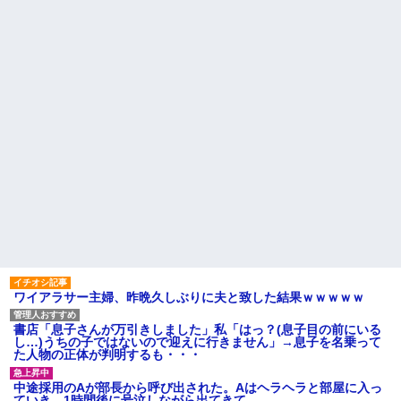
ワイアラサー主婦、昨晩久しぶりに夫と致した結果ｗｗｗｗｗ
書店「息子さんが万引きしました」私「はっ？(息子目の前にいる
し…)うちの子ではないので迎えに行きません」→息子を名乗って
た人物の正体が判明するも・・・
中途採用のAが部長から呼び出された。Aはヘラヘラと部屋に入っ
ていき、1時間後に号泣しながら出てきて…