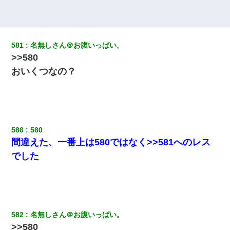
テレワーク上司「会議中はカメラ付けろ！」女社員「え、事前連
絡無しは無理」上司「いいから付けろ！」→
581
名無しさん＠お腹いっぱい。
童貞俺、宅飲みした女友達2人を家に泊めた結果ｗｗｗｗｗｗ
>>580
おいくつなの？
彼女(美人女医)にネックレスをプレゼント。「こんな安物を渡すく
らいなら、渡さないほうがマシだからね」→ ６０万したと話した
ら・・・
小学生の妹が20代の弟とチューしてるのに、見て見ぬふりの親を
見てから実家を出た。それから15年、妹が弟の子を妊娠したらし
586
580
くもう堕胎できない月なんだと母から連絡がきた…｜生活｜ワロ
間違えた、一番上は580ではなく>>581へのレス
タあんてな
でした
嫁に不倫されたから嫁と不倫相手に1000万の慰謝料請求した
彼氏の家に泊まる事になり、ゲームで盛り上がってさぁ寝よう！
と電気を消すとミシッって音が…彼「ちょっと待ってて」→勢い
よくドアを開けるとなんと…
582
名無しさん＠お腹いっぱい。
>>580