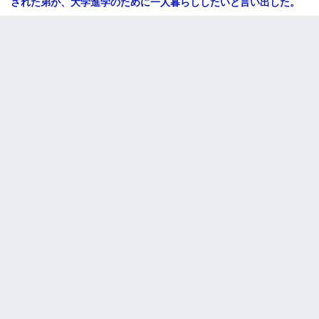
された弟が、大学進学のために一人暮らししたいと言い出した。
【衝撃】ヤンキー女に「サせて」って言った結果
【衝撃】ある工場に配属すると、女の人がみんな退職してしま
う。会社「仕事がハードだし田舎で娯楽も少ないからキツイの
か…」→ 実際は違った
わい(42)渋谷の夜のサービスで19の女の子にゴックンさせた結果
ｗｗｗｗｗｗｗｗ
父親がくも膜下出血で突然ﾀﾋ。→母の貯金が0なことが判明。→母
「私を家に置いてほしい、どうか見捨てないで(土下座」俺・嫁
「…」
上司「何なの、この書類！！」私「あの‥」上司「今は私が話し
てるの！」私「ですから」上司「黙って聞きなさい！」私「それ
は」上司「言い訳しない！」→結果ｗｗｗｗｗ
さっき嫁から、「愛しています」ってメールが届いた。俺も「愛
してます」って送ったら