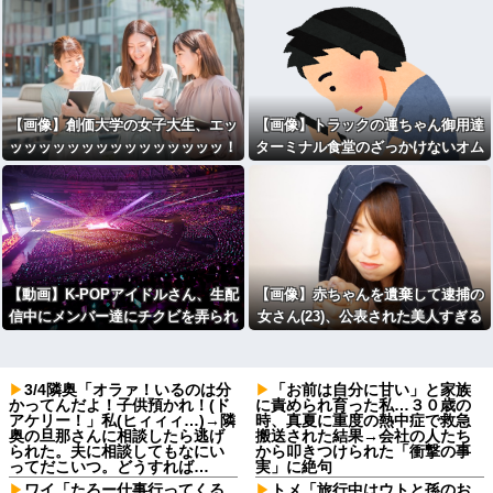
【画像】創価大学の女子大生、エッ
【画像】トラックの運ちゃん御用達
ッッッッッッッッッッッッッッッ！
ターミナル食堂のざっかけないオム
ライスｗｗｗｗｗｗｗｗｗｗ
【動画】K-POPアイドルさん、生配
【画像】赤ちゃんを遺棄して逮捕の
信中にメンバー達にチクビを弄られ
女さん(23)、公表された美人すぎる
てしまう
ご尊顔がこちら⇒ｗｗｗｗｗｗｗｗ
ｗｗ
3/4隣奥「オラァ！いるのは分
「お前は自分に甘い」と家族
かってんだよ！子供預かれ！(ド
に責められ育った私…３０歳の
アケリー！」私(ヒィィィ…)→隣
時、真夏に重度の熱中症で救急
奥の旦那さんに相談したら逃げ
搬送された結果→会社の人たち
られた。夫に相談してもなにい
から叩きつけられた「衝撃の事
ってだこいつ。どうすれば…
実」に絶句
ワイ「たろー仕事行ってくる
トメ「旅行中はウトと孫のお