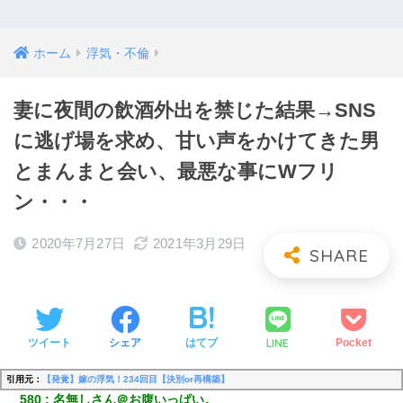
ホーム
浮気・不倫
妻に夜間の飲酒外出を禁じた結果→SNS
に逃げ場を求め、甘い声をかけてきた男
とまんまと会い、最悪な事にWフリ
ン・・・
2020年7月27日
2021年3月29日
LINE
ツイート
シェア
はてブ
Pocket
引用元：
【発覚】嫁の浮気！234回目【決別or再構築】
580
名無しさん＠お腹いっぱい。