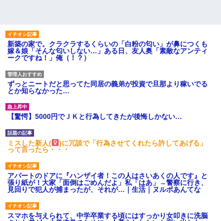
新築の家で。クラクラするくらいの「白粉の匂い」が鼻につくも
嫁＆娘「そんな匂いしない…」ある日、友人奥「素敵なアンティ
ークですね！」俺（！？）
ずっとニートだと思ってた同居の義弟が投資で旦那より稼いでる
とか知らなかった…
【驚愕】5000円でＪＫと行為してきたが後悔しかない…
ミスした新人(
)に冗談で「行為させてくれたら許してあげる」
って言ったら・・・
アパートのドアに『ハンザイ者！この人はさいあくの人です』と
張り紙が！大家「面倒はごめんだよ」私「はあ」→警察に行き、
見回りで犯人が捕まったが、それが…｜生活｜ヌルポあんてな
スマホを与えられて、中学卒業する頃にはすっかり女叩きに洗脳