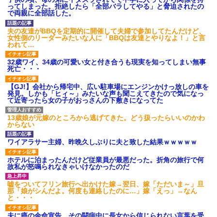
あり)
ってしまった。拒絶したら「全部バラしてやる」と脅迫されたの
で両親に全部話した。
【ネット騒然】惨殺されたタ
ワマン頂き女子のこの動画、す
げえええええｗｗｗｗｗｗｗｗ
夫の友達がBBQを定期的に開催して夫婦で参加してたんだけど、
ｗｗｗ
女性側のリーダーみたいな人に「BBQは友達とやりなよ！」と言
われて…
【愕然】白のクラウン俺氏、
高速道路左車線を制限速度で走
った結果wwwwwwwwwwww
32歳ワイ、34歳の可愛い女と付き合うも現実を知ってしまい無事
死亡・・・
百年の恋12-899 食べた量を
張り合ってくる
【GJ!】会社から帰宅中、広い駐車場にエンジンかけっ放しの車を
【悲報】佐藤輝明・・・２軍
発見。しかも「ヒィ～」みたいな声も聞こえてきたので気になっ
でも盛大にやらかす←あまり悲
て近寄ったら女の子がおっさんの下敷きになってた
しませないでくれ
13歳娘が元嫁のところから逃げてきた。どう扱ったらいいのかわ
からない
ワイアラサー主婦、昨晩久しぶりに夫と致した結果ｗｗｗｗｗ
ホテルに泊まったんだけど従業員が最悪だった。折角の旅行で何
故私が怒鳴られなきゃいけなかったのだ
嘘をついてフリン旅行へ出かけた嫁→翌日、嫁「ただいま～」旦
那「娘がシんだよ。何度も連絡したのに…」嫁「えっ」→なん
と・・・
夫に癌の余命宣告。その闘病中に長女から信じられない言葉を受