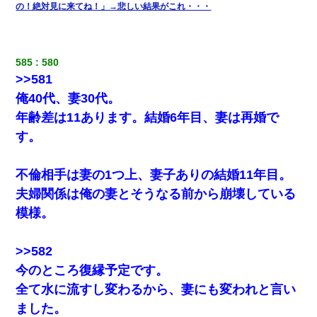
っ」私『使った貯金はあげるから』→すると…
の！絶対見に来てね！」→悲しい結果がこれ・・・
【ワロタ】姉から「肉食系14才、乳丸出し、毛はうっすら生えか
け」というタイトルで画像が送られてきた
585
580
>>581
夫の友達がBBQを定期的に開催して夫婦で参加してたんだけど、
女性側のリーダーみたいな人に「BBQは友達とやりなよ！」と言
俺40代、妻30代。
われて…
年齢差は11あります。結婚6年目、妻は再婚で
す。
昨日37歳のおばさんと行為したんだけどめちゃくちゃだった
不倫相手は妻の1つ上、妻子ありの結婚11年目。
【衝撃】婚約者「兄と結婚はするけど嫁入りするわけじゃない。
お互い干渉はしないようにしましょう」→ その後に結納金の話を
夫婦関係は俺の妻とそうなる前から崩壊している
したので、母が・・・
模様。
嫁の妹（26歳）がずっとウチに泊まりに来た結果→俺がヤバイｗ
ｗｗｗｗｗｗｗ
>>582
今のところ復縁予定です。
【報告者がキチ】嫁「妊娠した」俺『それじゃあ皆に祝ってもら
全て水に流すし変わるから、妻にも変われと言い
おう』友人達を家に連れ帰ってホームパーティー→俺『皆に祝え
てもらえて良かったな！』→
ました。