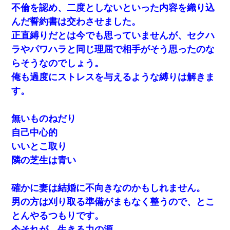
不倫を認め、二度としないといった内容を織り込
同じマンションに住んでる女性が鍵をわかりやすいところに隠し
んだ誓約書は交わさせました。
ている事に気づいた俺「忍びこんでみよう！」→ 結果
正直縛りだとは今でも思っていませんが、セクハ
ラやパワハラと同じ理屈で相手がそう思ったのな
何年か前に妹は離婚している。当時生まれた姪が義弟の子じゃな
かったため妹有責での離婚になり…
らそうなのでしょう。
俺も過度にストレスを与えるような縛りは解きま
見合いにて。嫁「はじめまして」俺「失礼ですが○○さんご本人で
す。
すか？」
無いものねだり
自己中心的
いいとこ取り
隣の芝生は青い
確かに妻は結婚に不向きなのかもしれません。
男の方は刈り取る準備がまもなく整うので、とこ
とんやるつもりです。
今それが、生きる力の源。