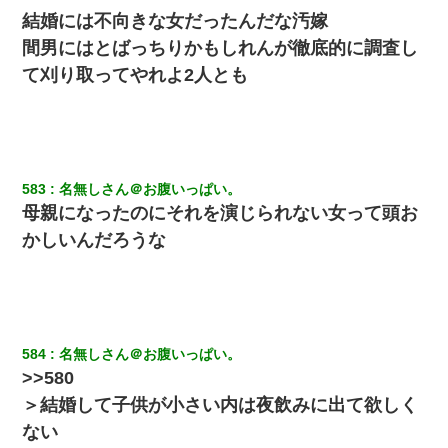
小2の頃、妹と昼寝してたら家が火事になってて気づくと逃げ場が
結婚には不向きな女だったんだな汚嫁
なかった。妹を抱き締めて「ﾀﾋんじゃうよ」って泣いてたら…
間男にはとばっちりかもしれんが徹底的に調査し
て刈り取ってやれよ2人とも
旦那の元カノをSNSで探して写真を保存して顔面評価スレで写真
を晒してた。ほとんどがブスという評価の中で二人ほど意外に好
評価で苦々しく思った
｢昨日はお兄ちゃんと一緒にお風呂に入っちゃった～｣とか毎日兄
の話をしていたA子が事故で亡くなった。→Ａ子のお母さんの話に
583
名無しさん＠お腹いっぱい。
驚愕…
母親になったのにそれを演じられない女って頭お
かしいんだろうな
【衝撃】職場に入って来た綺麗な新人さんに職場を案内すること
に → 新人「ドンッ！」私「！？」→ 突然、突き飛ばされて左手
の甲を踏みつけられて…
生保レディと行為する為に駆け引きしてみた結果ｗｗｗｗｗｗｗ
ｗｗｗｗｗ
584
名無しさん＠お腹いっぱい。
>>580
夫に癌の余命宣告。その闘病中に長女から信じられない言葉を受
＞結婚して子供が小さい内は夜飲みに出て欲しく
けた
ない