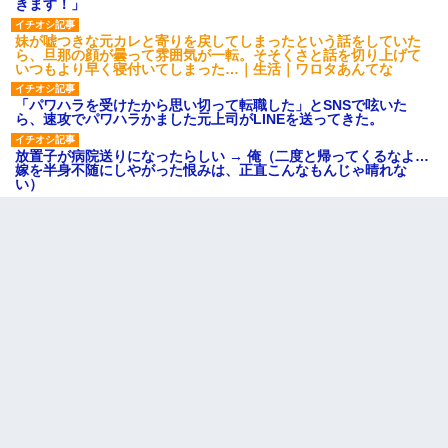
きます！」
妹が嘘つきな元カレと寄りを戻してしまったという話をしていた
ら、旦那の顔が曇って雰囲気が一転。そそくさと話を切り上げて
いつもより早く寝付いてしまった…｜生活｜ワロタあんてな
「パワハラを受けたから思い切って転職した」とSNSで呟いた
ら、速攻でパワハラかました元上司がLINEを送ってきた。
放置子が病院送りになったらしい → 俺（二度と帰ってくるなよ…
嫁を半身不随にしやがった恨みは、正直こんなもんじゃ晴れな
い）