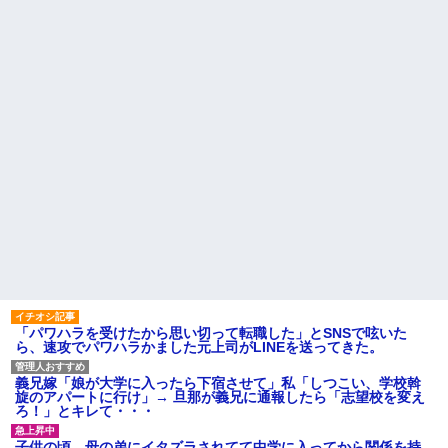
ドなんだって思う...
るかも知れないのに…
転勤族の夫につき高知で入社
高校３年生の女です。家が嫌
した会社を一昨日の朝やめてき
いすぎて家を出て現在養護施設
た。ヘンパイとかいつの時代だ
で暮らしています
気持ち悪い。
主な税金の成り立ちを調べて
彼氏が『この車』買おうとし
みたよ
て私とケンカになってるんだけ
どｗｗｗｗｗｗ
ハードオフに売っていた4万
4000円のフィギュアがヤバすぎ
るｗｗｗｗｗｗ「こんな高い
の？ｗｗ」「逆に超安い」
私「ちょっと、人の家の金庫
触らないでよ！」キチママ『そ
こに金庫があったから、開けて
みようとしただけ☆』義兄「泥
は出てけ！二度と来るな！」結
果・・・
私「初めて飲む味だけどなん
のお茶？」彼「ちっ！」私「」
「パワハラを受けたから思い切って転職した」とSNSで呟いた
【GIF】JSのカンチョーワロ
ら、速攻でパワハラかました元上司がLINEを送ってきた。
タ
後続車にクラクションを鳴ら
され彼氏が逆切れ。「何クラク
義兄嫁「娘が大学に入ったら下宿させて」私「しつこい、学校斡
ション鳴らしてんだ！降りてこ
旋のアパートに行け」→ 旦那が義兄に通報したら「志望校を変え
いよ！」と怒鳴りだし...
ろ！」とキレて・・・
【衝撃】報酬100万円超の治験
募集がこちらｗｗｗｗｗ(※画像
子供の頃、母の弟にイタズラされてて中学に入ってから関係を持