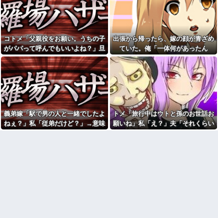
と話題にw w w w w w w w w w
愛猫を手放さないと無理と言わ
w w w
れた。子どものような存在だか
【動画】手術中に熊本地震直
ら手放すのは絶対に考えられな
撃やばすぎる
い・・・
【衝撃】若い女の子からする
【悔しい】トメ「嫁子のお父
コトメ「父親役をお願い。うちの子
出張から帰ったら、嫁の顔が青ざめ
「甘い匂い」の正体、まさか分
さんそんなに頑張ってるのにボ
がパパって呼んでもいいよね？」旦
ていた。俺「一体何があったん
からないDTなんておらんよな？
ーナスが減ったり大変ねぇ」私
よな？w w w w w w w w w w w
の自慢の父をバカにし始めた→
那「それは無理」→断った途端に大
だ？」嫁「…」→子供たちに話を聞
休日に甥っ子をアポなし託児
【結婚式当日に】義妹の不倫
騒ぎになり…
くと…
を押し付けてきた兄嫁！「テレ
を暴露した私。でも旦那が援助
ビでも見せといてw」と言うので
したいと言い出して…ｗｗｗ
『Gガンダム』を一気見させた結
彼の母親と初めて食事した時
果……甥っ子が重度の中二病...
に彼母が「私ちゃんは結婚した
私「妊娠しました」義兄嫁
ら仕事辞める予定なんですって
「その子は私が育てる！」→義
ね」と言ってきた
義弟嫁「駅で男の人と一緒でしたよ
トメ「旅行中はウトと孫のお世話お
妹の子を育ててきた私にまさか
「今思えばなんであんなに夢
ねぇ？」私「従弟だけど？」→意味
願いね」私「え？」夫「それくらい
の要求をしてきて…
中になったんやろ…」と思うコ
深な言い方をされてウンザリして…
やってやれよ」→まさかの丸投げに
彼（ライスをフォークの上に
ンテンツ
乗せてパクッ）私「使い方間違
困惑して…
【画像】思わず保存したくな
ってるよ」彼「これはイギリス
る「笑える画像・最高な画像」
式のマナーなんだっ！！！」→
貼っていけｗｗｗｗｗ
真相を調べることになり…
【修羅場】不妊と判明した
26歳で歯医者の彼女が『私は
夫、前妻の娘に「実の子じゃな
医者と結婚した方がいいのか
い！」と訴えた結果ｗｗｗｗ
も』と言い出したわ。俺は公務
員で...
33歳くらいから太ったせいか
加齢で＊が緩んだのかチョビッ
「男の人生はイージーモー
と漏れるようになった
ド」とか言い出す女性いるけ
ど、そういう女性がハードモー
相手がどんなパイプ持ってい