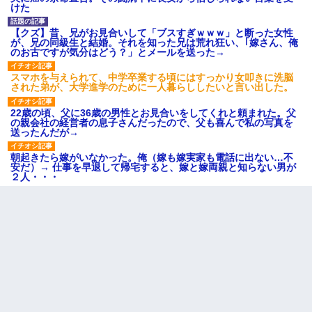
けた
【クズ】昔、兄がお見合いして「ブスすぎｗｗｗ」と断った女性
が、兄の同級生と結婚。それを知った兄は荒れ狂い、｢嫁さん、俺
のお古ですが気分はどう？」とメールを送った→
スマホを与えられて、中学卒業する頃にはすっかり女叩きに洗脳
された弟が、大学進学のために一人暮らししたいと言い出した。
22歳の頃、父に36歳の男性とお見合いをしてくれと頼まれた。父
の親会社の経営者の息子さんだったので、父も喜んで私の写真を
送ったんだが→
朝起きたら嫁がいなかった。俺（嫁も嫁実家も電話に出ない…不
安だ）→ 仕事を早退して帰宅すると、嫁と嫁両親と知らない男が
２人・・・