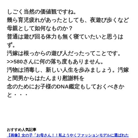
出張中の旦那から『フリンしやがって、このクズ』と電話が。私
「本当に家まで来たの？証拠は？」旦那「俺の言葉が信じられな
いのか！」→ 離婚後
しごく当然の価値観ですね。
幾ら育児疲れがあったとしても、夜遊び歩くなど
ケーキバイキングにいた単独の50くらいのオッサン、強烈だっ
母親として如何なものか？
た。
普通は遊び回る体力も無く寝ていたいと思うは
ず。
彼氏家「うちは墨入れるのが伝統だから。お前も彫れ」 → 結果…
汚嫁は根っからの遊び人だったってことです。
>>580さんに何の落ち度もありません。
彼女との行為を録画した結果→衝撃の事実が判明したｗｗｗｗｗ
ｗ
汚物は消毒し、新しい人生を歩みましょう。汚嫁
と間男からはたんまり慰謝料を
32歳ワイ、34歳の可愛い女と付き合うも現実を知ってしまい無事
念のためにお子様のDNA鑑定もしておくべきか
死亡・・・
と・・・
嫁が弁護士を連れてきて「悪いと思うなら慰謝料を払って離婚し
ろ」→ 俺「完全に恐喝になってますね」「お前、これが詐欺だっ
て知ってる？」
私『貯金貯まったし、やっと家建てられるね！』夫「実家を二世
帯住宅にした。それに貯金使った」→私『離婚しよう』夫「え
【画像】女の子「お母さん！！私ようやくファッションモデルに選ばれた