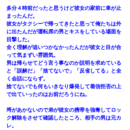
多分４時前だったと思うけど彼女の家前に車が止
【身体で払わせて】女友達「ごめん、何も言わずにお金貸してく
まったんだ。
ださい……」俺「いいよ！いくら？」女友達「10万円ぐら
い……」俺「ほい！10万！」→
彼女がタクシーで帰ってきたと思って俺たちは外
に出たんだが運転席の男とキスをしている場面を
日曜日、会社の窓を見ると同僚の姿。俺（あれ？ディズニーシー
目撃した。
じゃ？）→俺電話「今何してんの？」同僚「シーで並んでるこ
と！」俺「会社にいない？」→次の瞬間、すごい鳥肌が立った
全く理解が追いつかなかったんだが彼女と目が合
って気まずい雰囲気。
夫に癌の余命宣告。その闘病中に長女から信じられない言葉を受
男は帰らせてどう言う事なのか説明を求めている
けた
と「誤解だ」「捨てないで」「反省してる」と全
く会話にならず。
ケーキバイキングにいた単独の50くらいのオッサン、強烈だっ
た。
捨てないでも何もいきなり爆発して着信拒否の上
で出ていったのはお前だろうにね。
【ワロタ】姉から「肉食系14才、乳丸出し、毛はうっすら生えか
け」というタイトルで画像が送られてきた
埒があかないので弟が彼女の携帯を強奪してロッ
ク解除をさせて確認したところ、相手の男は元カ
ずっとニートだと思ってた同居の義弟が投資で旦那より稼いでる
とか知らなかった…
レ。