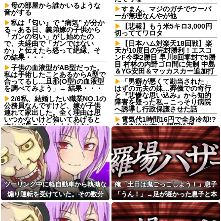
母の部屋から誰かいるような
すまん、マジのガチでウーバ
音がする
ーが無理なんやが他
私は『匂い』で “病気” が分か
【悲報】もう米5キロ3,000円
る→ある日、義弟嫁の子供から
切っててワロタ
「ガンの匂い」がし始めたの
で、夫経由で「ガンではない
【日本ハム対楽天18回戦】楽
か」と伝えたら怒って絶縁、そ
天が10度目の完封勝利！エスコ
の結果・・・
ンF今季2勝目 早川8回零封で5勝
目 村林の内野ゴロ間に先制 中島
子供の血液型がAB型だった。
＆YG安田＆マッカスカー追加打
私は手術したことあるからA型で
合ってるし…旦那(O型)の血液型
「男癖が悪くて勘当された」
を調べてみよう」→ 結果・・・
はずの元夫の妹…葬儀での奇行
と『悲惨な思い込み』から知的
2/6私、結婚したい職業NO.1の
障害を疑った私→こっそり病院
公務員なんですけど、嫁が子供
へ誘導し行政保護させた話
連れて家出した。全く理由は思
いつかないけど強いてあげると
電気代1時間16円で全身冷却!?
すれば母のせいかもしれない。
全身を冷やす“人間用冷蔵
嫁のせいでアトピー悪化しそう
庫”『ど冷えもんBOX』→工事現
→
場やゴルフ場で導入続々と話題
マックの招待券を使おうとし
【訃報】名探偵コナン声優が
たら店員に番号を聞かれた。激
死去 → 今トンデモナイことにな
怒した僕は「どうしてくれんね
ってる・・・
ん！！！無料券よこせ
【衝撃】元乃木坂46・齋藤飛
や！！！！」と怒鳴って…
鳥さんの下着16万円 (※画像あ
ツーリング中に軽自動車から執拗な
俺「土日は鬼ごっこしよう！」息子
佐藤二朗、妻とのハグを報告
り)
煽り運転を受けていた。その数分
「うん！」→足が遅かった息子と本
「文〇砲より遥かに威力は弱い
【悲報】同棲彼氏に酔っ払っ
が、僕のノロケ砲をお見舞いす
後、思わぬ結末を目撃することにな
気で遊び続けた10年後…
た結果、頭突きして出てけって
る」
言われたんだが？ｗｗｗｗ
り…
【画像】『20代にしか見えな