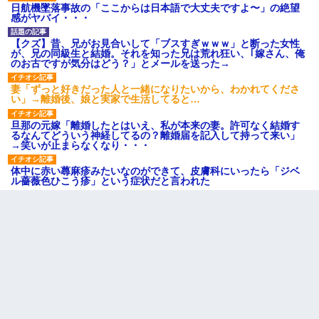
日航機墜落事故の「ここからは日本語で大丈夫ですよ〜」の絶望
感がヤバイ・・・
【クズ】昔、兄がお見合いして「ブスすぎｗｗｗ」と断った女性
が、兄の同級生と結婚。それを知った兄は荒れ狂い、｢嫁さん、俺
のお古ですが気分はどう？」とメールを送った→
妻「ずっと好きだった人と一緒になりたいから、わかれてくださ
い」→離婚後、娘と実家で生活してると…
旦那の元嫁「離婚したとはいえ、私が本来の妻。許可なく結婚す
るなんてどういう神経してるの？離婚届を記入して持って来い」
→笑いが止まらなくなり・・・
体中に赤い蕁麻疹みたいなのができて、皮膚科にいったら「ジベ
ル薔薇色ひこう疹」という症状だと言われた