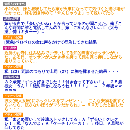
小2の頃、妹と昼寝してたら家が火事になってて気づくと逃げ場が
なかった。妹を抱き締めて「ﾀﾋんじゃうよ」って泣いてたら…
嫁が涙声で『会いたいね』とか言っているのが聞こえた。俺「こ
んな時間に誰と電話してんの？」嫁「ごめんなさい…！（大号
泣」俺（キターー）→
[緊急]ベロベロの女に声をかけて行為してきた結果
近所のお寺に住み込みで手伝いしてる知的障害のオッサンがい
た。ある日、オッサンが火かき棒を持って顔を真っ赤にしながら
走り回っていて…
私（23）冗談のつもりで上司（27）に胸を揉ませた結果・・・
３２歳俺「ずっと好きでした！！付き合って下さい！」 ２５歳
彼女「うん！！絶対幸せになろうね！！！！」 → ７年後ｗｗ
ｗｗｗ
彼女(美人女医)にネックレスをプレゼント。「こんな安物を渡すく
らいなら、渡さないほうがマシだからね」→ ６０万したと話した
ら・・・
私「まとめ買いして冷凍ストックしてる」Ａ「ずるい！クレク
レ！」私「なんでよ」Ａ「ケーチ！バーカ！」→ 後日、Ａ旦那が
凸してきた