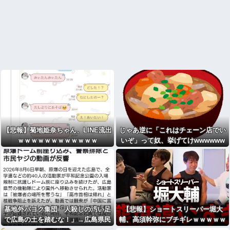
【悲報】菊地姫奈ちゃん、LINE流出
じゃあ逆に「これはチェーン店でい
ｗｗｗｗｗｗｗｗｗｗｗｗ
いぞ」って奴、挙げてけwwwwww
www
基地外パヨク集団「人殺しの汚い足
【悲報】ショートスリーパー堀大
で広島の土を踏むな！」→広島県民
輔、高須幹弥にブチギレｗｗｗｗｗ
「お前らの方が汚いんじゃ！」（※