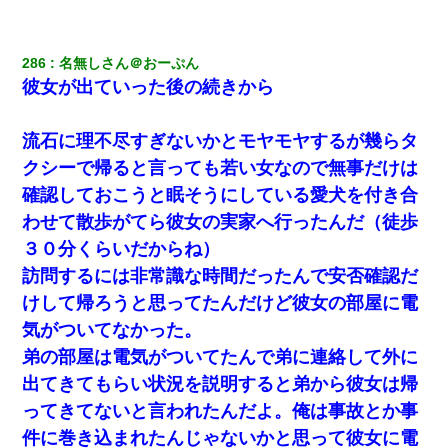
クラスで一人無口で誰とも話さない男子がいた。→修学旅行に来
なかったその男子に女子達がお土産を渡した。5分後…
286
名無しさん＠おーぷん
彼女が出ていった後の続きから
ＤＮＡ検査『血縁関係０％』旦那「やっぱり托卵だったんだ…」
嫁「本当に身に覚えがない」「なにかの間違いだ！取り違え
だ！」→ 嫁「あっ」
流石に理不尽すぎないかとモヤモヤするが幾らタ
クシーで帰ると言っても若い女なので無事だけは
【悲報】お風呂で父親と姉が完全に行為してるんだが...
確認しておこうと眠そうにしている愛犬を付き合
わせて散歩がてら彼女の実家へ行ったんだ（徒歩
この母親は娘の黒歴史を掘り出さないと死ぬんか？ 死ぬんか？
３０分くらいだからね）
訪問するには非常識な時間だったんで安否確認だ
200万を貸したコウトから、追加で400万の申し込み、私「無理。
義弟より娘たちが大事」旦那「娘たちが成人したら別れよう」私
けして帰ろうと思ってたんだけど彼女の部屋に電
（は？）
気がついてなかった。
弟の部屋は電気がついてたんで弟に連絡して外に
【画像】女の子「お母さん！！私ようやくファッションモデルに
選ばれたの！絶対見に来てね！」→悲しい結果がこれ・・・
出てきてもらい状況を説明すると弟から彼女は帰
ってきてないと言われたんだよ。俺は事故とか事
何年か前に妹は離婚している。当時生まれた姪が義弟の子じゃな
件に巻き込まれたんじゃないかと思って彼女に電
かったため妹有責での離婚になり…