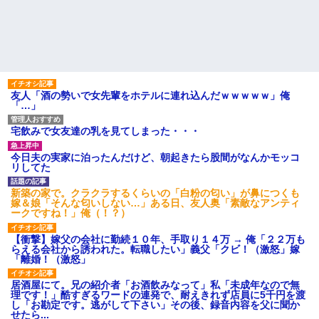
友人「酒の勢いで女先輩をホテルに連れ込んだｗｗｗｗｗ」俺
「…」
宅飲みで女友達の乳を見てしまった・・・
今日夫の実家に泊ったんだけど、朝起きたら股間がなんかモッコ
リしてた
新築の家で。クラクラするくらいの「白粉の匂い」が鼻につくも
嫁＆娘「そんな匂いしない…」ある日、友人奥「素敵なアンティ
ークですね！」俺（！？）
【衝撃】嫁父の会社に勤続１０年、手取り１４万 → 俺「２２万も
らえる会社から誘われた。転職したい」義父「クビ！（激怒」嫁
「離婚！（激怒」
居酒屋にて。兄の紹介者「お酒飲みなって」私「未成年なので無
理です！」酷すぎるワードの連発で、耐えきれず店員に5千円を渡
し「お勘定です。逃がして下さい」その後、録音内容を父に聞か
せたら...