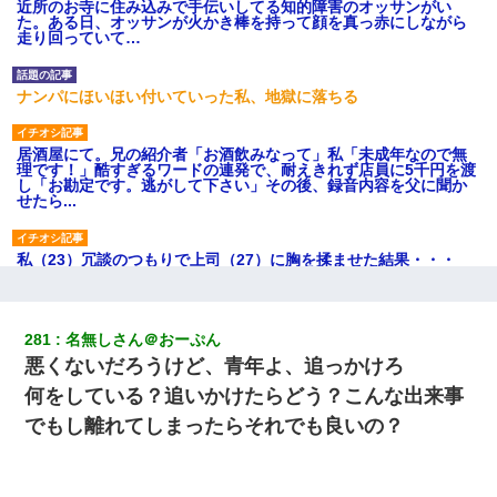
近所のお寺に住み込みで手伝いしてる知的障害のオッサンがい
た。ある日、オッサンが火かき棒を持って顔を真っ赤にしながら
走り回っていて…
ナンパにほいほい付いていった私、地獄に落ちる
居酒屋にて。兄の紹介者「お酒飲みなって」私「未成年なので無
理です！」酷すぎるワードの連発で、耐えきれず店員に5千円を渡
し「お勘定です。逃がして下さい」その後、録音内容を父に聞か
せたら...
私（23）冗談のつもりで上司（27）に胸を揉ませた結果・・・
朝起きたら嫁がいなかった。俺（嫁も嫁実家も電話に出ない…不
安だ）→ 仕事を早退して帰宅すると、嫁と嫁両親と知らない男が
281
名無しさん＠おーぷん
２人・・・
悪くないだろうけど、青年よ、追っかけろ
何をしている？追いかけたらどう？こんな出来事
テレワーク上司「会議中はカメラ付けろ！」女社員「え、事前連
絡無しは無理」上司「いいから付けろ！」→
でもし離れてしまったらそれでも良いの？
スマホを与えられて、中学卒業する頃にはすっかり女叩きに洗脳
された弟が、大学進学のために一人暮らししたいと言い出した。