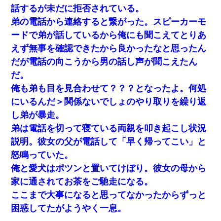
話するが未だに拒否されている。
弟の電話から連絡すると繋がった。スピーカーモ
妹が嘘つきな元カレと寄りを戻してしまったという話をしていた
ら、旦那の顔が曇って雰囲気が一転。そそくさと話を切り上げて
ードで弟が話しているから俺にも聞こえてとりあ
いつもより早く寝付いてしまった…｜生活｜ワロタあんてな
えず無事を確認できたから良かったなと思ったん
だが電話の向こうから男の話し声が聞こえたん
嫁に不倫されたから嫁と不倫相手に1000万の慰謝料請求した
だ。
義兄嫁「娘が大学に入ったら下宿させて」私「しつこい、学校斡
俺も弟も目を見合わせて？？？となったよ。何処
旋のアパートに行け」→ 旦那が義兄に通報したら「志望校を変え
にいるんだ＞関係ないでしょのやり取りを繰り返
ろ！」とキレて・・・
し弟が暴走。
俺「初対面でなに言ったか覚えてる？」嫁「臭いんだよ！キモオ
弟は電話を切って寝ている両親を叩き起こし状況
タ？だっけ？」俺「だいたい合ってる。で、なんで告白してきた
説明。彼女の父が電話して「早く帰ってこい」と
の？」→
怒鳴っていた。
隣室のお婆ちゃん「下階からの異臭に困ってる、今もすっごく臭
俺と愛犬はポツンと置いてけぼり。彼女の母から
い」私「変だなあ～なにも臭わないよ」→ その後。警察『絶対に
窓とドアを開けないで』
家に通されてお茶をご馳走になる。
ここまで大事になると思ってなかったからずっと
高1のとき男に襲われ、不妊の叔母に頼まれて出産。→叔母夫婦が
困惑してたがようやく一息。
養子縁組してアメリカに子供を連れ帰った。→9・11で叔母夫婦が
亡くなってしまい…