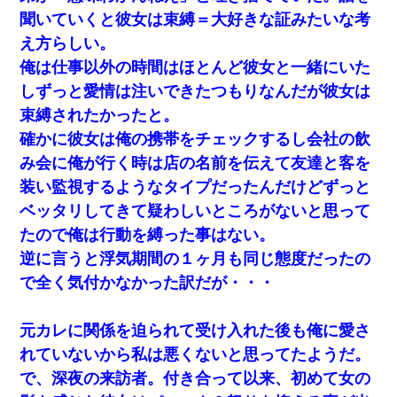
聞いていくと彼女は束縛＝大好きな証みたいな考
え方らしい。
俺は仕事以外の時間はほとんど彼女と一緒にいた
しずっと愛情は注いできたつもりなんだが彼女は
束縛されたかったと。
確かに彼女は俺の携帯をチェックするし会社の飲
み会に俺が行く時は店の名前を伝えて友達と客を
装い監視するようなタイプだったんだけどずっと
ベッタリしてきて疑わしいところがないと思って
たので俺は行動を縛った事はない。
逆に言うと浮気期間の１ヶ月も同じ態度だったの
で全く気付かなかった訳だが・・・
元カレに関係を迫られて受け入れた後も俺に愛さ
れていないから私は悪くないと思ってたようだ。
で、深夜の来訪者。付き合って以来、初めて女の