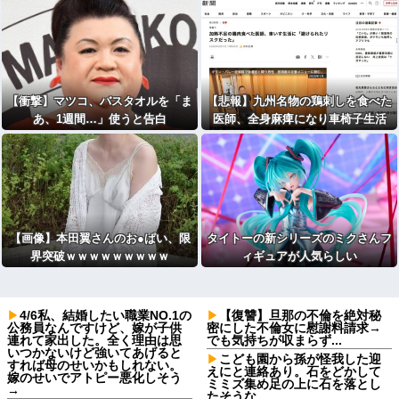
動画あり）
【衝撃】マツコ、バスタオルを「ま
【悲報】九州名物の鶏刺しを食べた
あ、1週間…」使うと告白
医師、全身麻痺になり車椅子生活
「死んだ方が良いと思った」
【画像】本田翼さんのお●ぱい、限
タイトーの新シリーズのミクさんフ
界突破ｗｗｗｗｗｗｗｗｗ
ィギュアが人気らしい
4/6私、結婚したい職業NO.1の
【復讐】旦那の不倫を絶対秘
公務員なんですけど、嫁が子供
密にした不倫女に慰謝料請求→
連れて家出した。全く理由は思
でも気持ちが収まらず...
いつかないけど強いてあげると
こども園から孫が怪我した迎
すれば母のせいかもしれない。
えにと連絡あり。石をどかして
嫁のせいでアトピー悪化しそう
ミミズ集め足の上に石を落とし
→
たそうな