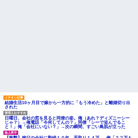
引き取れないわよ。」と
彼（ライスをフォークの上に
Ａちゃんママは遊園地や水族
乗せてパクッ）私「使い方間違
館が大嫌い。夏休みのお出かけ
ってるよ」彼「これはイギリス
先はおばあちゃんちだけ。私の
式のマナーなんだっ！！！」→
母「可哀想。孫ちゃんと一緒に
真相を調べることになり…
ＴＤＬに連れて行ってあげた
【家族内争い】 嫁のピアノを
い」→Ａママに烈火の如くキレ
兄嫁が欲しがり親も譲れと言い
られた
出した結果…ｗｗｗｗ
こども園から孫が怪我した迎
ハードオフに売っていた4万
えにと連絡あり。石をどかして
4000円のフィギュアがヤバすぎ
ミミズ集め足の上に石を落とし
るｗｗｗｗｗｗ「こんな高い
たそうな
の？ｗｗ」「逆に超安い」
主な税金の成り立ちを調べて
私「ちょっと、人の家の金庫
みたよ
触らないでよ！」キチママ『そ
こに金庫があったから、開けて
みようとしただけ☆』義兄「泥
は出てけ！二度と来るな！」結
果・・・
私「初めて飲む味だけどなん
のお茶？」彼「ちっ！」私「」
結婚生活10ヶ月目で嫁から一方的に「もう冷めた」と離婚切り出
【GIF】JSのカンチョーワロ
された
タ
後続車にクラクションを鳴ら
され彼氏が逆切れ。「何クラク
日曜日、会社の窓を見ると同僚の姿。俺（あれ？ディズニーシー
ション鳴らしてんだ！降りてこ
じゃ？）→俺電話「今何してんの？」同僚「シーで並んでるこ
いよ！」と怒鳴りだし...
と！」俺「会社にいない？」→次の瞬間、すごい鳥肌が立った
【衝撃】報酬100万円超の治験
募集がこちらｗｗｗｗｗ(※画像
【衝撃】嫁父の会社に勤続１０年、手取り１４万 → 俺「２２万も