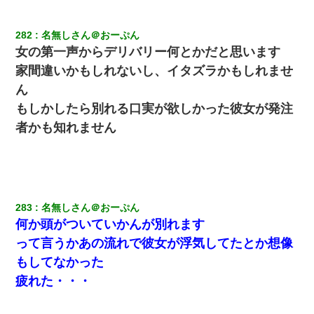
282
名無しさん＠おーぷん
【悲報】姉と入浴中に大きくなってしまった結果ｗｗｗｗｗｗｗ
ｗ
女の第一声からデリバリー何とかだと思います
家間違いかもしれないし、イタズラかもしれませ
彼にプロポーズされたんだけど、実は資産家だと知って婚約破棄
ん
した。B子「A男くんと別れたって本当？私が付き合ってもい
い？」
もしかしたら別れる口実が欲しかった彼女が発注
者かも知れません
デパートの外商『私さんだと名乗る女が、ツケで宝石を買おうと
していて…』私「！？」→ 翌日。ママ友たちの様子が微妙におか
しくなり・・・
彼氏家「うちは墨入れるのが伝統だから。お前も彫れ」 → 結果…
283
名無しさん＠おーぷん
何か頭がついていかんが別れます
【GJ!】会社から帰宅中、広い駐車場にエンジンかけっ放しの車を
って言うかあの流れで彼女が浮気してたとか想像
発見。しかも「ヒィ～」みたいな声も聞こえてきたので気になっ
て近寄ったら女の子がおっさんの下敷きになってた
もしてなかった
疲れた・・・
隣の部屋の住民の母親、オートロックを突破してマンションに入
り込んできたみたいで、ずっとドアの前で喚いてて滅茶苦茶うる
さかった。