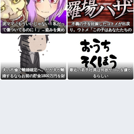
半年近く食費を払わない彼
い30代女子』がこちらです←お
氏。催促したら小銭で1000円渡
前らから見てど
され『外食奢るからトントン』
う？？？？？？？
と言われて・・・
寺田心、週6ジム通いで体重
隣に住んでる義弟嫁が私に張
62kg→82kgに 110kgのベンチ
泥ママ「もういいじゃない！私だっ
不義の子を妊娠したコトメが出戻
り合いたがる。「海外どこ行っ
プレス持ち上げる姿披露
た？」と聞いては私が行ってな
て傷ついてるのに！」→盗みを責め
り。ウトメ「この子はあなたたちの
ちいかわ作者さん、総額30億
いところへ行き「幼稚園どこに
られた泥ママがまさかの被害者アピ
子として育てて」旦那「ありがと
超の大豪邸を建てるｗｗｗｗｗ
入れる？習い事は？」と根掘り
ｗｗｗｗｗｗｗｗｗｗｗｗｗｗ
葉掘り
ール。その言い分に周囲から笑いが
う」私「勝手に決めないで！」→修
お前ら「日本も核武装汁！」
新婚だけど好きな人ができた
漏れてしまい…
羅場になり…
←１万発の核弾頭どこに
かも知れない
マクドでギャルママ軍団がガ
犬が大嫌いで脂汗が止まらな
キを放って動物園。ワシ「自分
い私。リードをつけ放置された
らのママにもっと遊んで欲しい
犬に絡まれ、追いかけられた先
夫の不倫で離婚確定へ。だが夫が離
最近の若手社員は何故かコレを嫌が
やんな？」ガキ「遊んでほし
で『信じられない光景』を目撃
い」ワシ「魔法の言葉があるよ...
→必死で救急車を呼ぶも犬と取
婚するならお前の貯金1800万円を財
るらしい
り残されて・・・
最近の若手社員は何故かコレ
産分与しろ」と言い出した
を嫌がるらしい
私の地元は治安が悪く、弱い
ものいじめや犯罪を楽しみなが
24歳の嫁に性的な魅力を感じ
ら行うことが陽キャの条件だっ
なくなったので離婚したい件
た
店員「お待たせしました」後
【急増】「外国人受け入れ反
輩「…」私「取りに行かない
対」56.3％に わずか2年で20.7
の？」→初日の昼食で後輩の非
ポイント増、東大調査「若い世
常識さに驚いて…
代ほど増加」
離婚した元妻が突然失踪して
私が入院しているとき、義兄
しまった。娘の母親でもある相
嫁が私の子供達に「お母さんが
手だから放っておけず連絡を探
死んだらどうするの？うちでは
すことに…