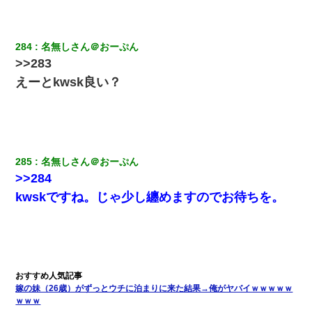
【戦争】不妊の俺嫁に弟嫁が2日間4歳児を託児 俺嫁はそこまで気
にしてなかったが、あまりにも子供が俺嫁に懐くので最後らへん
284
名無しさん＠おーぷん
顔引きつってた → そして弟嫁が迎えに来た翌日…
>>283
えーとkwsk良い？
22歳の頃、父に36歳の男性とお見合いをしてくれと頼まれた。父
の親会社の経営者の息子さんだったので、父も喜んで私の写真を
送ったんだが→
9月に付き合い始めたけどこの、この人と結婚はないわと判断して
別れた。その元彼が交通事故で重体になっているらしく…
285
名無しさん＠おーぷん
>>284
妻「ずっと好きだった人と一緒になりたいから、わかれてくださ
kwskですね。じゃ少し纏めますのでお待ちを。
い」→離婚後、娘と実家で生活してると…
彼女にプロポーズしてOK貰った俺、告げられた結婚条件にブチ切
れて無事婚約破棄・・・
新卒の女性社員に1年半ストーカーされていた。俺「マジで怖い」
嫁の妹（26歳）がずっとウチに泊まりに来た結果→俺がヤバイｗｗｗｗｗ
上司「話をしてみる」→女性社員「実は10数年前に…」
ｗｗｗ