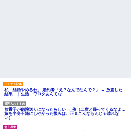
私「結婚やめるわ」 婚約者「え？なんでなんで？」 → 放置した
結果…｜生活｜ワロタあんてな
放置子が病院送りになったらしい → 俺（二度と帰ってくるなよ…
嫁を半身不随にしやがった恨みは、正直こんなもんじゃ晴れな
い）