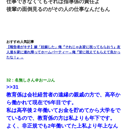
仕事できなくてもそれは指導係の責任よ
後輩の面倒見るのがその人の仕事なんだもん
【報告者がキチ】嫁「妊娠した」俺『それじゃあ皆に祝ってもらおう』友
人達を家に連れ帰ってホームパーティー→俺『皆に祝えてもらえて良かっ
たな！』→
32
名無しさん＠おーぷん
>>31
教育係は会社経営者の遠縁の親戚の方で、高卒か
ら働かれて現在で5年目です。
私は高卒後２年働いてお金を貯めてから大学をで
ているので、教育係の方は私よりも年下です。
よく、非正規でも2年働いてた上私より年上なん