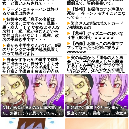
女」と言いふらされて・・・
面倒見て。誓約書書いて」
ラーメンにチャーハンは許せ
【訃報】名探偵コナン声優が
るが白米は許さん
死去 → 今トンデモナイことにな
ってる・・・
妊娠中の私「息子の名前は
『パスタ』にするから」旦那・
岩合さんの猫のポストカード
親・友人「！？ やめなよそんな
が結構あるの
名前！」私「私が産むんだから
【悲報】ディズニーのおいな
文句は言わせない！」現在、改
り巻（600円）ｗｗｗｗｗ
名の手続き中です・・・
【画像】お前らこの画像でフ
春から小学生なんだけど、6畳
フッてなったら絶対に寝ろよ
のリビングに子供の勉強机置く
wwwwww
のって無理だよね
実の母親から「運命の人と再
自杀殳するための道中で露出
会した、子供が成人したら離婚
狂に出会った。自分でもよく分
する」とか告白されてマジで引
からないけどソイツの腕をしっ
いたんだが！なんやかんや理由
かり掴んで境遇を泣きながら話
つけて子供4人も作っておいて未
した。すると露出狂は…
成年の子供に言う話かよ！
コトメ「あなたには無理でし
【衝撃画像】有名セクシー女
ょ？」私「できますけど？」→
優さん、整形手術に大失敗して
何も知らない前提で話しかけて
撮影不能に⇒！！
くるコトメが止まらず…
取引先の接待で彼氏が突然
彼氏から突然振られた。理由
「ミスタァァアァァァァアアア
を聞くと「生ハムチーズクレー
アァァ、ムンラァァァイ！」
NTTから見に覚えのない請求書がき
新幹線で。車掌「グリーン車からご
プ食べたから」と言われて…
切迫流産で自宅安静の私…な
た。無視しようと思っていたら、と
退出ください」乗客「…」→注意さ
転勤がなくて家から近くて仕
のに義弟が「シャワー貸して」
事も楽そうだけど一人暮らしす
んでもない事実が判明して…
れても動かない乗客を見ていたら、
「泊めて」と嫌がらせレベルの
るチャンスを逃してずっと実家
連続突撃！夫経由で断ると私に
その直後まさかの展開に…
暮らしになりそう
直接LINEしてきて絶句←大人し