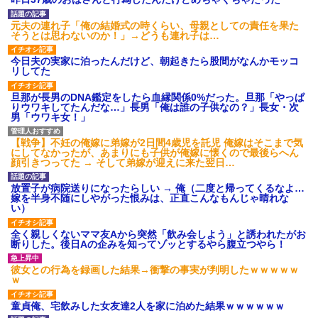
【ネット騒然】惨殺されたタ
ワマン頂き女子のこの動画、す
げえええええｗｗｗｗｗｗｗｗ
元夫の連れ子「俺の結婚式の時くらい、母親としての責任を果た
ｗｗｗ
そうとは思わないのか！」→どうも連れ子は…
【愕然】白のクラウン俺氏、
高速道路左車線を制限速度で走
今日夫の実家に泊ったんだけど、朝起きたら股間がなんかモッコ
った結果wwwwwwwwwwww
リしてた
百年の恋12-899 食べた量を
張り合ってくる
旦那が長男のDNA鑑定をしたら血縁関係0%だった。旦那「やっぱ
りウワキしてたんだな…」長男「俺は誰の子供なの？」長女・次
【悲報】佐藤輝明・・・２軍
男「ウワキ女！」
でも盛大にやらかす←あまり悲
しませないでくれ
【戦争】不妊の俺嫁に弟嫁が2日間4歳児を託児 俺嫁はそこまで気
にしてなかったが、あまりにも子供が俺嫁に懐くので最後らへん
顔引きつってた → そして弟嫁が迎えに来た翌日…
放置子が病院送りになったらしい → 俺（二度と帰ってくるなよ…
嫁を半身不随にしやがった恨みは、正直こんなもんじゃ晴れな
い）
全く親しくないママ友Aから突然「飲み会しよう」と誘われたがお
断りした。後日Aの企みを知ってゾッとするやら腹立つやら！
彼女との行為を録画した結果→衝撃の事実が判明したｗｗｗｗｗ
ｗ
童貞俺、宅飲みした女友達2人を家に泊めた結果ｗｗｗｗｗｗ