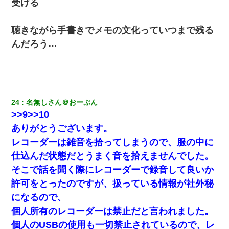
受ける
私は家が貧しくて、手に職をつけようと看護師になった。
だけど卒業を控えた年の1月末、車にひかれて看護師になれ
聴きながら手書きでメモの文化っていつまで残る
なくなった。
んだろう…
三年働いてたパートを突然クビになった。しかし元職場の
主要取引先のトップが母方の叔父だったので…
【衝撃】女友達から行為中に告白されてOKした結果
24
名無しさん＠おーぷん
>>9>>10
【悲報】嫁がワイのこと嫌いっぽいから単身赴任した結果
ありがとうございます。
レコーダーは雑音を拾ってしまうので、服の中に
妹が嘘つきな元カレと寄りを戻してしまったという話をし
ていたら、旦那の顔が曇って雰囲気が一転。そそくさと話
仕込んだ状態だとうまく音を拾えませんでした。
を切り上げていつもより早く寝付いてしまった…｜生活｜
ワロタあんてな
そこで話を聞く際にレコーダーで録音して良いか
許可をとったのですが、扱っている情報が社外秘
になるので、
個人所有のレコーダーは禁止だと言われました。
個人のUSBの使用も一切禁止されているので、レ