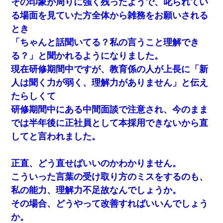
その印象が周りに強く残ったようで、叱られてい
ナンパにほいほい付いていった私、地獄に落ちる
る場面を見ていた方全体から雑務をお願いされる
とき
【衝撃】ヤンキー女に「サせて」って言った結果
「ちゃんと話聞いてる？私の言うこと理解でき
る？」と聞かれるようになりました。
ケーキバイキングにいた単独の50くらいのオッサン、強烈
だった。
現在研修期間中ですが、教育係の人が上長に「新
人は聞く力が弱く、理解力がありません」と伝え
ずっとニートだと思ってた同居の義弟が投資で旦那より稼
たらしくて
いでるとか知らなかった…
研修期間中にある中間面談で注意され、今のまま
では半年後に正社員として本採用できないから直
我が家のガレージに見知らぬ車。俺「もしもし、玄関にも
シャッターリモコンあるだろ？DOWNのボタン押してｗ」
してと言われました。
→ 待つこと１時間弱・・・
正直、どう直せばいいのかわかりません。
新築の家で。クラクラするくらいの「白粉の匂い」が鼻に
つくも嫁＆娘「そんな匂いしない…」ある日、友人奥「素
こういった言葉の受け取り方のミスをするのも、
敵なアンティークですね！」俺（！？）
私の能力、理解力不足故なんでしょうか。
その場合、どうやって改善すればいいんでしょう
【唖然】帰宅したら旦那のスポーツカーが消えていた。警
察『目立つし、すぐ見つかるかもしれません』→ 数時間
か。
後・・警察『××さんご存じですか？』