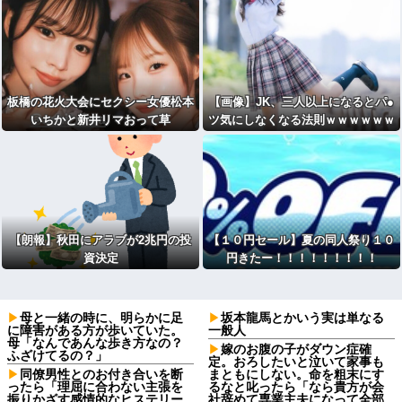
板橋の花火大会にセクシー女優松本
【画像】JK、三人以上になるとパ●
いちかと新井リマおって草
ツ気にしなくなる法則ｗｗｗｗｗｗ
ｗｗ
【朗報】秋田にアラブが2兆円の投
【１０円セール】夏の同人祭り１０
資決定
円きたー！！！！！！！！！
母と一緒の時に、明らかに足
坂本龍馬とかいう実は単なる
に障害がある方が歩いていた。
一般人
母「なんであんな歩き方なの？
嫁のお腹の子がダウン症確
ふざけてるの？」
定。おろしたいと泣いて家事も
同僚男性とのお付き合いを断
まともにしない。命を粗末にす
ったら「理屈に合わない主張を
るなと叱ったら「なら貴方が会
振りかざす感情的なヒステリー
社辞めて専業主夫になって全部