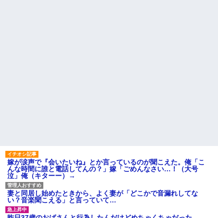
はセクシー過ぎてワイらにブッ
休んだ翌日、先輩パートに申
刺さりまくりw w w w w w w w
し送りあるかと確認したらいき
w
なりキレられた。このパートの
性格悪くないか？
【悲報】 「ゴールド免許で
す」←運が良かっただけかペー
【速報】専門家「イオンモー
パードライバーという事実ｗｗ
ル熊本の爆心地に”こんなも
ｗ
の”があったんだけど…」
ハードオフに売っていた4万
24歳の嫁に性的な魅力を感じ
4000円のフィギュアがヤバすぎ
なくなったので離婚したい件
るｗｗｗｗｗｗ「こんな高い
主な税金の成り立ちを調べて
の？ｗｗ」「逆に超安い」
みたよ
私「ちょっと、人の家の金庫
触らないでよ！」キチママ『そ
こに金庫があったから、開けて
みようとしただけ☆』義兄「泥
は出てけ！二度と来るな！」結
果・・・
私「初めて飲む味だけどなん
のお茶？」彼「ちっ！」私「」
【GIF】JSのカンチョーワロ
タ
嫁が涙声で『会いたいね』とか言っているのが聞こえた。俺「こ
後続車にクラクションを鳴ら
んな時間に誰と電話してんの？」嫁「ごめんなさい…！（大号
され彼氏が逆切れ。「何クラク
泣」俺（キターー）→
ション鳴らしてんだ！降りてこ
いよ！」と怒鳴りだし...
妻と同居し始めたときから、よく妻が「どこかで音漏れしてな
【衝撃】報酬100万円超の治験
い？音楽聞こえる」と言っていて…
募集がこちらｗｗｗｗｗ(※画像
あり)
昨日37歳のおばさんと行為したんだけどめちゃくちゃだった