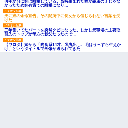
何年か前に妹は離婚している。当時生まれた姪が義弟の子じゃな
かったため妹有責での離婚になり…
夫に癌の余命宣告。その闘病中に長女から信じられない言葉を受
けた
三年働いてたパートを突然クビになった。しかし元職場の主要取
引先のトップが母方の叔父だったので…
【ワロタ】姉から「肉食系14才、乳丸出し、毛はうっすら生えか
け」というタイトルで画像が送られてきた