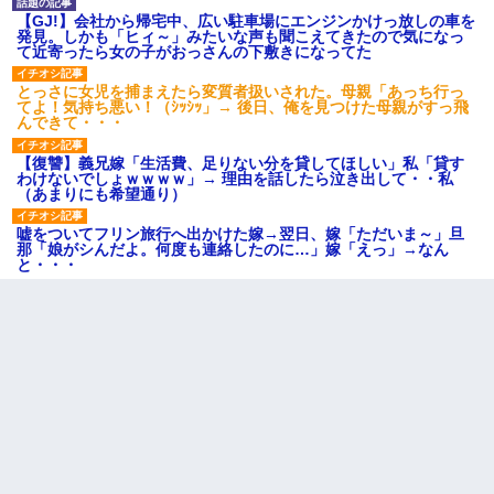
【GJ!】会社から帰宅中、広い駐車場にエンジンかけっ放しの車を
発見。しかも「ヒィ～」みたいな声も聞こえてきたので気になっ
て近寄ったら女の子がおっさんの下敷きになってた
とっさに女児を捕まえたら変質者扱いされた。母親「あっち行っ
てよ！気持ち悪い！（ｼｯｼｯ」→ 後日、俺を見つけた母親がすっ飛
んできて・・・
【復讐】義兄嫁「生活費、足りない分を貸してほしい」私「貸す
わけないでしょｗｗｗｗ」→ 理由を話したら泣き出して・・私
（あまりにも希望通り）
嘘をついてフリン旅行へ出かけた嫁→翌日、嫁「ただいま～」旦
那「娘がシんだよ。何度も連絡したのに…」嫁「えっ」→なん
と・・・