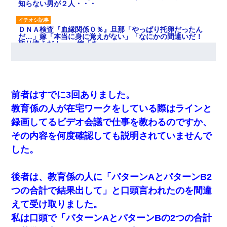
知らない男が２人・・・
ＤＮＡ検査『血縁関係０％』旦那「やっぱり托卵だったん
だ…」嫁「本当に身に覚えがない」「なにかの間違いだ！
取り違えだ！」→ 嫁「あっ」
裁判官「お互いに最後に言いたいことはありますか」バカ
夫「…」A「夫を一発殴らせてほしい」裁判官「どうぞ」
前者はすでに3回ありました。
隣の部屋の住民の母親、オートロックを突破してマンショ
教育係の人が在宅ワークをしている際はラインと
ンに入り込んできたみたいで、ずっとドアの前で喚いてて
滅茶苦茶うるさかった。
録画してるビデオ会議で仕事を教わるのですか、
その内容を何度確認しても説明されていませんで
【不幸な結婚式】新郎親族「ブスのくせにドレスなんか着
した。
ちゃってさ～ほんと恥ずかしいわよね～（大声」新郎両親
「！！！（土下座」→ 結果・・・
後者は、教育係の人に「パターンAとパターンB2
子供の頃、母の弟にイタズラされてて中学に入ってから関
つの合計で結果出して」と口頭言われたのを間違
係を持ってしまった。拒絶したら「全部バラしてやる」と
脅迫されたので両親に全部話した。
えて受け取りました。
私は口頭で「パターンAとパターンBの2つの合計
何年か前に妹は離婚している。当時生まれた姪が義弟の子