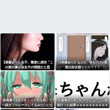
【画像あり】女子、整形に成功「こ
【画像あり】なんG、母ものエ●漫
の形の鼻が全女子の理想だと思
画大好き部！！！！！！
う！！」⇒！
居酒屋で4名です！ってする時、ア
【速報】ち●こ4cmしかないから病
ヘ顔ダブルピースしてるみたいにな
院行った結果ｗｗｗｗｗｗｗｗｗｗ
るの恥ずかしいんやが
ｗwwww