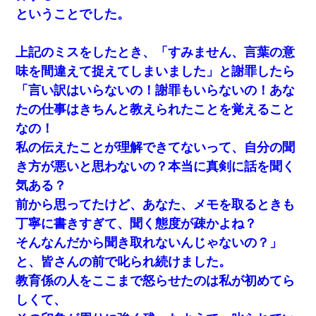
ということでした。
旦那が長男のDNA鑑定をしたら血縁関係0%だった。旦那
「やっぱりウワキしてたんだな…」長男「俺は誰の子供な
上記のミスをしたとき、「すみません、言葉の意
の？」長女・次男「ウワキ女！」
味を間違えて捉えてしまいました」と謝罪したら
「言い訳はいらないの！謝罪もいらないの！あな
今日夫の実家に泊ったんだけど、朝起きたら股間がなんか
モッコリしてた
たの仕事はきちんと教えられたことを覚えること
なの！
【GJ!】会社から帰宅中、広い駐車場にエンジンかけっ放し
私の伝えたことが理解できてないって、自分の聞
の車を発見。しかも「ヒィ～」みたいな声も聞こえてきた
ので気になって近寄ったら女の子がおっさんの下敷きにな
き方が悪いと思わないの？本当に真剣に話を聞く
ってた
気ある？
前から思ってたけど、あなた、メモを取るときも
【戦争】不妊の俺嫁に弟嫁が2日間4歳児を託児 俺嫁はそこ
まで気にしてなかったが、あまりにも子供が俺嫁に懐くの
丁寧に書きすぎて、聞く態度が疎かよね？
で最後らへん顔引きつってた → そして弟嫁が迎えに来た翌
日…
そんなんだから聞き取れないんじゃないの？」
と、皆さんの前で叱られ続けました。
とっさに女児を捕まえたら変質者扱いされた。母親「あっ
教育係の人をここまで怒らせたのは私が初めてら
ち行ってよ！気持ち悪い！（ｼｯｼｯ」→ 後日、俺を見つけた
母親がすっ飛んできて・・・
しくて、