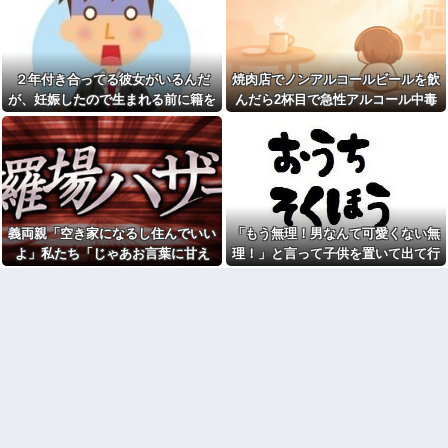
彼女「他の男性に誘われちゃ
く自宅の風呂に入れよ
った」俺「それ言って何がした
【正論】今の20代「タモリっ
いの？」→何度も試されるたび
ておもしろくないじゃん。笑っ
気持ちが冷めていって…
たことないんだけど、なにがす
【後編】俺の娘の結婚が破談
ごいの？」他
２年付き合ってる彼女がいるんだ
焼肉店でノンアルコールビールを飲
に。だが彼氏は「2000万の土
彼女と同棲初めたら家に物が5
が、妊娠したので生まれる前に籍を
んだら2杯目で急性アルコール中毒
地」を購入。こじれた二人は想
倍くらい増えてストレスヤバ
像以上の修羅場に
入れたいと言われた。俺は種がほぼ
になった。それで警察と保健所を巻
い。3LDKで余裕だろと思ってた
NTTから見に覚えのない請求
けど全部埋めやがった
無いはずなのに...
き込む騒ぎに…
書がきた。無視しようと思って
【悲報】警察に射殺された包
いたら、とんでもない事実が判
丁男、直前に母を亡くし精神的
明して…
ショックを受けていたと判明
【悲報】Z世代「なんでセルフ
里帰り出産した嫁が実家から
レジなのに自分で商品通さない
帰ってこないので離婚要求。す
といけないんだ」
義両親「空き家になるし住んでいい
「もう無理！男なんて可愛くない無
ると義父がブチギレた
祭りって謎だよな、誰が神輿
よ」私たち「じゃあお言葉に甘え
理！」と言って子供を置いて出て行
旦那の同僚女が旦那の元カ
担いでるの？屋台出店してる奴
ノ。なのにしょっちゅうペアで
て…」→引っ越した途端、予想外の
った息子嫁
らは誰の許可を得て商売してる
仕事してて遅くまで残業したり
の？
出来事が待っていて…
二人で出張に行ったり。なんで
お前ら急げ！怪しい外人みつ
「今度の出張は一人で行く」っ
けたら法務省にタレコミしてみ
て嘘つくのかな
ろ！意外と仕事するぞ？
38歳マザコン夫の誕生日に
【悲報】大卒初任給600万の時
「むしゅこたんおめでとう！」
代へ
と義実家を飾り付ける超過干渉
wwwwwwwwwwwwwwwwww
トメ！ご近所さんを招待してあ
w
げたら、38歳メタボ夫が登場し
て近所のおじいさんが大爆発す
【画像】タトゥーだらけの美
る事態に
人海鮮料理人、現る！！←コレ