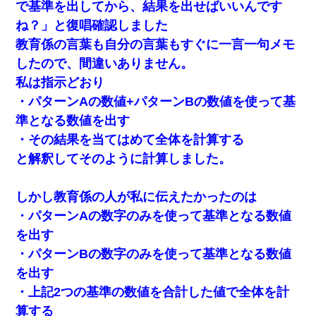
で基準を出してから、結果を出せばいいんです
じゃなかったため妹有責での離婚になり…
ね？」と復唱確認しました
教育係の言葉も自分の言葉もすぐに一言一句メモ
私「まとめ買いして冷凍ストックしてる」Ａ「ずるい！ク
レクレ！」私「なんでよ」Ａ「ケーチ！バーカ！」→ 後
したので、間違いありません。
日、Ａ旦那が凸してきた
私は指示どおり
「お前の父ちゃんは自宅警備員」とかからかわれたけど、
・パターンAの数値+パターンBの数値を使って基
実はとんでもない仕事に就いていた
準となる数値を出す
・その結果を当てはめて全体を計算する
この母親は娘の黒歴史を掘り出さないと死ぬんか？ 死ぬ
んか？
と解釈してそのように計算しました。
友人「酒の勢いで女先輩をホテルに連れ込んだｗｗｗｗ
しかし教育係の人が私に伝えたかったのは
ｗ」俺「…」
・パターンAの数字のみを使って基準となる数値
を出す
「パワハラを受けたから思い切って転職した」とSNSで呟
いたら、速攻でパワハラかました元上司がLINEを送ってき
・パターンBの数字のみを使って基準となる数値
た。
を出す
・上記2つの基準の数値を合計した値で全体を計
３２歳俺「ずっと好きでした！！付き合って下さい！」
２５歳彼女「うん！！絶対幸せになろうね！！！！」
算する
→ ７年後ｗｗｗｗｗ