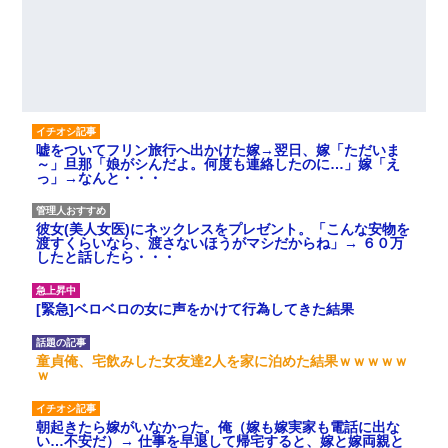
嘘をついてフリン旅行へ出かけた嫁→翌日、嫁「ただいま
～」旦那「娘がシんだよ。何度も連絡したのに…」嫁「え
っ」→なんと・・・
彼女(美人女医)にネックレスをプレゼント。「こんな安物を
渡すくらいなら、渡さないほうがマシだからね」→ ６０万
したと話したら・・・
[緊急]ベロベロの女に声をかけて行為してきた結果
童貞俺、宅飲みした女友達2人を家に泊めた結果ｗｗｗｗｗ
ｗ
朝起きたら嫁がいなかった。俺（嫁も嫁実家も電話に出な
い…不安だ）→ 仕事を早退して帰宅すると、嫁と嫁両親と