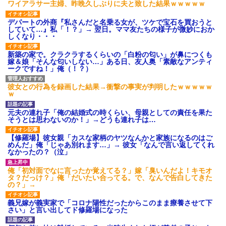
ワイアラサー主婦、昨晩久しぶりに夫と致した結果ｗｗｗｗｗ
デパートの外商『私さんだと名乗る女が、ツケで宝石を買おうと
していて…』私「！？」→ 翌日。ママ友たちの様子が微妙におか
しくなり・・・
新築の家で。クラクラするくらいの「白粉の匂い」が鼻につくも
嫁＆娘「そんな匂いしない…」ある日、友人奥「素敵なアンティ
ークですね！」俺（！？）
彼女との行為を録画した結果→衝撃の事実が判明したｗｗｗｗｗ
ｗ
元夫の連れ子「俺の結婚式の時くらい、母親としての責任を果た
そうとは思わないのか！」→どうも連れ子は…
【修羅場】彼女親「カスな家柄のヤツなんかと家族になるのはご
めんだ」俺「じゃあ別れます…」→ 彼女「なんで言い返してくれ
なかったの？（泣」
俺「初対面でなに言ったか覚えてる？」嫁「臭いんだよ！キモオ
タ？だっけ？」俺「だいたい合ってる。で、なんで告白してきた
の？」→
義兄嫁が義実家で「コロナ陽性だったからこのまま療養させて下
さい」と言い出してド修羅場になった