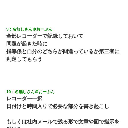
嫁の妹（26歳）がずっとウチに泊まりに来た結果→俺がヤ
バイｗｗｗｗｗｗｗｗ
9
名無しさん＠おーぷん
【クズ】昔、兄がお見合いして「ブスすぎｗｗｗ」と断っ
た女性が、兄の同級生と結婚。それを知った兄は荒れ狂
全部レコーダーで記録しておいて
い、｢嫁さん、俺のお古ですが気分はどう？」とメールを送
った→
問題が起きた時に
指導係と自分のどちらが間違っているか第三者に
夫の友達がBBQを定期的に開催して夫婦で参加してたんだ
判定してもらう
けど、女性側のリーダーみたいな人に「BBQは友達とやり
なよ！」と言われて…
妊娠中に「おいこのブタ女！てめー席譲れ！」と絡まれ腹
を殴る真似された。泣きながら夫に話すと一年後に…
10
名無しさん＠おーぷん
レコーダー一択
【画像】女上司(30)「終電なくなったね…部屋くる？」ワ
イ「行きます！」
日付けと時間入りで必要な部分を書き起こし
【ワロタ】姉から「肉食系14才、乳丸出し、毛はうっすら
もしくは社内メールで残る形で文章や図で指示を
生えかけ」というタイトルで画像が送られてきた