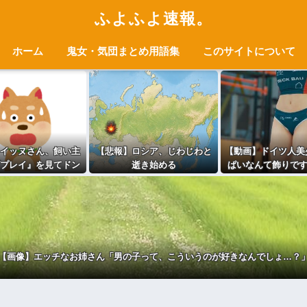
ふよふよ速報。
ホーム
鬼女・気団まとめ用語集
このサイトについて
イッヌさん、飼い主
【悲報】ロシア、じわじわと
【動画】ドイツ人美
プレイ』を見てドン
逝き始める
ぱいなんて飾りで
引き・・・
でも次元が違う
【画像】エッチなお姉さん「男の子って、こういうのが好きなんでしょ…？