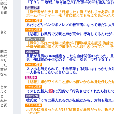
「！？」→ 突然、突き飛ばされて左手の甲を踏みつけ
結婚は
、「諦
【報告者がキチ】嫁「妊娠した」俺『それじゃあ皆に
女を連
ホームパーティー→俺『皆に祝えてもらえて良かった
男だけどリベンジポノレノの被害者になって未だに人
引きと
【悲報】お風呂で父親と姉が完全に行為してるんだが..
【戦争】不妊の俺嫁に弟嫁が2日間4歳児を託児 俺嫁
子供が俺嫁に懐くので最後らへん顔引きつってた → 
滅的に
旦那が長男のDNA鑑定をしたら血縁関係0%だった。
どれだ
男「俺は誰の子供なの？」長女・次男「ウワキ女！」
リギリ
やった
スマホを与えられて、中学卒業する頃にはすっかり女
名前だ
一人暮らししたいと言い出した。
、なん
【悲報】嫁がワイのこと嫌いっぽいから単身赴任した
」とか
ミスした新人(
)に冗談で「行為させてくれたら許し
をよく
たと
彼氏家「うちは墨入れるのが伝統だから。お前も彫れ」
かれた
同じ質
ホテルに泊まったんだけど従業員が最悪だった。折角
ったのだ