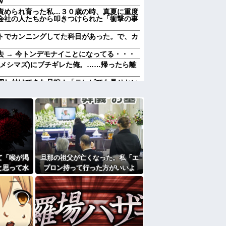
ｗ
責められ育った私…３０歳の時、真夏に重度
会社の人たちから叩きつけられた「衝撃の事
トでカンニングしてた科目があった。で、カ
 → 今トンデモナイことになってる・・・
(メシマズ)にブチギレた俺。……帰ったら離
押し付けてきた兄嫁！「テレビでも見せとい
を一気見させた結果……甥っ子が重度の中二
になったんやろ…」と思うコンテンツ
されて、見てない映画のチケ代を奢らされ
よ
「笑える画像・最高な画像」貼っていけｗｗ
前妻の娘に「実の子じゃない！」と訴えた結
て「喉が渇
旦那の祖父が亡くなった。私「エ
と思って水
プロン持って行った方がいいよ
加齢で＊が緩んだのかチョビッと漏れるように
で飲んで姿
ね」旦那「余計な出費すんな。そ
かも知れないのに…
んなもん買うなら今後一切金を出
さねぇぞ」私「えっ…」
すぎて家を出て現在養護施設で暮らしていま
エプロン持って行った方がいいよね」旦那
買うなら今後一切金を出さねぇぞ」私「え