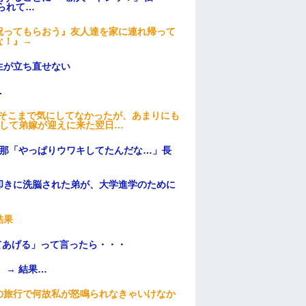
られて…
祝ってもらおう』友人達を家に連れ帰って
な！』→
生が立ち直せない
.
はそこまで気にしてなかったが、あまりにも
そして弟嫁が迎えに来た翌日…
旦那「やっぱりウワキしてたんだな…」長
叩きに洗脳された弟が、大学進学のために
結果
てあげる」って言ったら・・・
 → 結果…
の旅行で何故私が怒鳴られなきゃいけなか