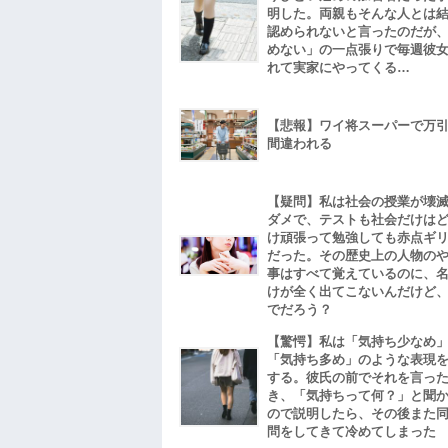
明した。両親もそんな人とは
認められないと言ったのだが
めない」の一点張りで毎週彼
れて実家にやってくる…
【悲報】ワイ将スーパーで万
間違われる
【疑問】私は社会の授業が壊
ダメで、テストも社会だけは
け頑張って勉強しても赤点ギ
だった。その歴史上の人物の
事はすべて覚えているのに、
けが全く出てこないんだけど
でだろう？
【驚愕】私は「気持ち少なめ
「気持ち多め」のような表現
する。彼氏の前でそれを言っ
き、「気持ちって何？」と聞
ので説明したら、その後また
問をしてきて冷めてしまった