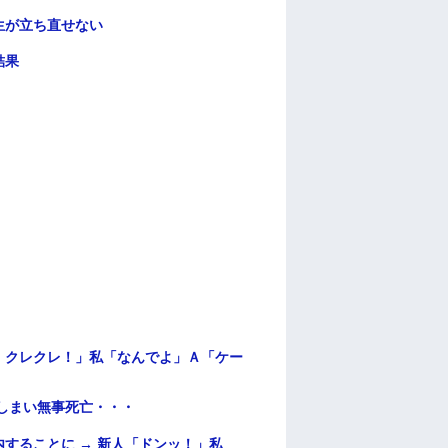
生が立ち直せない
結果
！クレクレ！」私「なんでよ」Ａ「ケー
てしまい無事死亡・・・
することに → 新人「ドンッ！」私