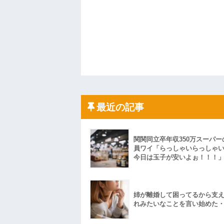
最近の記事
関関同立卒年収350万スーパー
員ワイ「らっしゃいらっしゃ
今日は玉子が安いよぉ！！！
姉が離婚して困ってるから支
れみたいなことを言い始めた