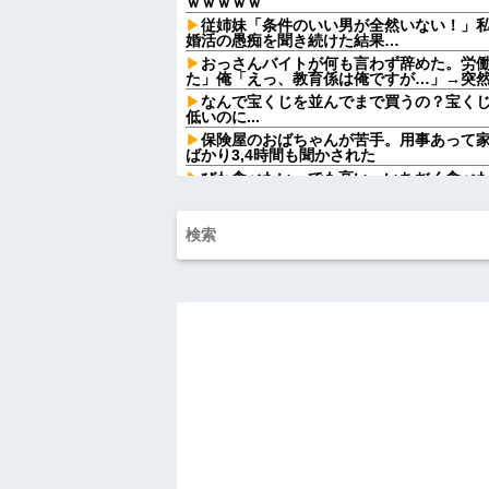
ｗｗｗｗｗ
従姉妹「条件のいい男が全然いない！」
婚活の愚痴を聞き続けた結果…
おっさんバイトが何も言わず辞めた。労
た」俺「えっ、教育係は俺ですが…」→突
なんで宝くじを並んでまで買うの？宝く
低いのに...
保険屋のおばちゃんが苦手。用事あって
ばかり3,4時間も聞かされた
びわ食べたい。でも高い。いちぢく食べ
【復讐】 ある職業の人材を育成する高校
イジメられて全寮制だから逃げ出すこともでき
女「43億円注文して………キャンセルっ
【怒報】国税庁「あのさぁ！君らがちゃ
ゃうけどどうする？！」←これw w w w w w
政府「増税」敵「増税すんな！増税メガ
な！社会保障どうなる！」
【衝撃】若い女の子からする「甘い匂い」
んておらんよな？よな？w w w w w w w w w
【驚愕】マチアプで会った外国人からま
ワイ詰みか？？？？？？？
出張から帰ったら、嫁の顔が青ざめてい
「…」→子供たちに話を聞くと…
ハードオフに売っていた4万4000円のフ
「こんな高いの？ｗｗ」「逆に超安い」