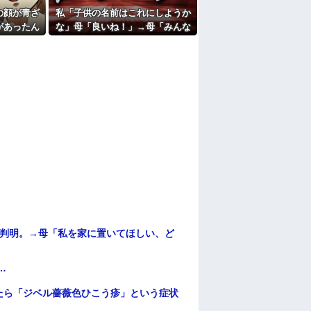
の顔が青ざ
私「子供の名前はこれにしようか
たよ
があったん
な」母「良いね！」→母「みんな
たちに話を
聞いて！ヒントは花の名前よ！」
→勝手に発表されて腹が立ち…
が判明。→母「私を家に置いてほしい、ど
…
たら「ジベル薔薇色ひこう疹」という症状