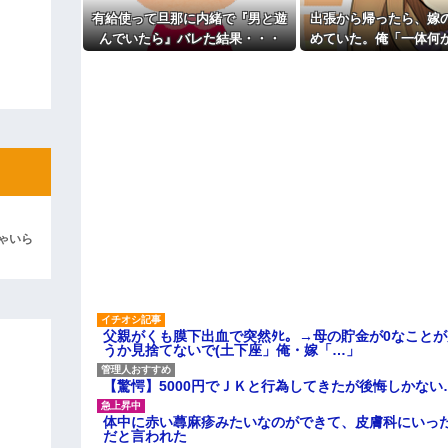
よ！」キチママ『そこに金庫があっ
っ…」
「泥は出てけ！二度と来るな！」結
有給使って旦那に内緒で『男と遊
出張から帰ったら、嫁
主な税金の成り立ちを調べてみ
んでいたら』バレた結果・・・
めていた。俺「一体何
彼「ちっ！」私「」
だ？」嫁「…」→子供
聞くと…
逆切れ。「何クラクション鳴らして
らｗｗｗｗｗ(※画像あり)
女子のこの動画、すげえええええｗ
車線を制限速度で走った結果
くる
やらかす←あまり悲しませないでく
ゃいら
父親がくも膜下出血で突然ﾀﾋ。→母の貯金が0なこと
うか見捨てないで(土下座」俺・嫁「…」
【驚愕】5000円でＪＫと行為してきたが後悔しかない
体中に赤い蕁麻疹みたいなのができて、皮膚科にいっ
だと言われた