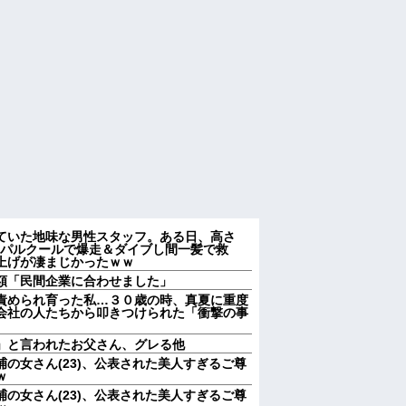
ていた地味な男性スタッフ。ある日、高さ
をパルクールで爆走＆ダイブし間一髪で救
上げが凄まじかったｗｗ
額「民間企業に合わせました」
責められ育った私…３０歳の時、真夏に重度
会社の人たちから叩きつけられた「衝撃の事
」と言われたお父さん、グレる他
の女さん(23)、公表された美人すぎるご尊
ｗ
の女さん(23)、公表された美人すぎるご尊