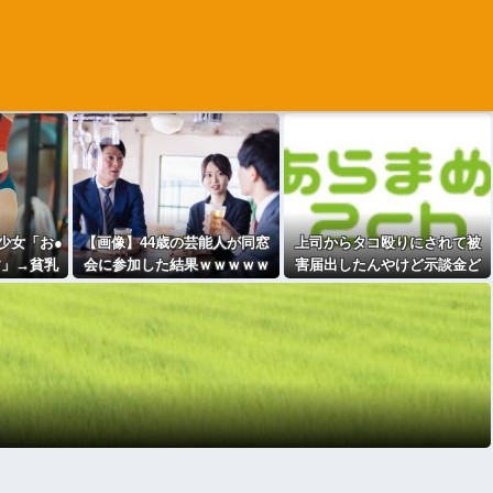
少女「お●
【画像】44歳の芸能人が同窓
上司からタコ殴りにされて被
す」→貧乳
会に参加した結果ｗｗｗｗｗ
害届出したんやけど示談金ど
と話題に
ｗｗｗｗｗｗｗｗｗｗｗ
れくらいいけそう？？？
」