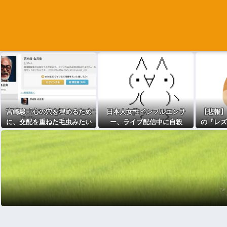
宮崎駿「心の穴を埋めるため
日本人女性インフルエンサ
【悲報】
に、交配を重ねた毛虫みたい
ー、ライブ配信中に自殺
の『レズ
な小さな犬を連れてる人、本
当に醜い」←これどう思う？