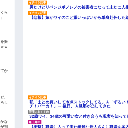
男だけどリベンジポノレノの被害者になって未だに人
いくら
【悲報】嫁がワイのこと嫌いっぽいから単身赴任した
い」
気を振
ｗｗｗ
してか
けど、
私「まとめ買いして冷凍ストックしてる」Ａ「ずるい
よろし
チ！バーカ！」→ 後日、Ａ旦那が凸してきた
32歳ワイ、34歳の可愛い女と付き合うも現実を知っ
頃かな
【衝撃】職場に入って来た綺麗な新人さんに職場を案内
事が判