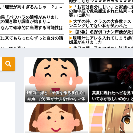
顔がこちら⇒ｗｗｗｗｗｗｗｗｗ
私「理想が高すぎるんじゃ…？」→
「お前は自分に甘い」と家族に
の熱中症で救急搬送された結果→
実」に絶句
働局「パワハラの通報がありまし
然の聞き取り調査が始まり…
大学の時、クラスの大多数テス
ンニングしてない私が笑われた
じなんて確率的に当選する可能性は
【訃報】名探偵コナン声優が死去
家に来てもらったらずっと自分の話
味噌汁にアレを入れてしまう嫁
婚届がありました
たい。でも高い
休日に甥っ子をアポなし託児を
てw」と言うので『Gガンダム』
に通ってたんだが、体力ないヤツは
病を発症して家で大暴れｗｗ
なかった→あるイジっ子が自...
「今思えばなんであんなに夢中
と！」←こいつの目的
映画デートの予定をドタキャン
んと納税してくれないとこうなっち
て、これはダメだと思って別れた
 w w
【画像】思わず保存したくなる
ネ！」→政府「減税」敵「減税すん
ｗｗｗ
【修羅場】不妊と判明した夫、
の正体、まさか分からないDTな
1年前に嫁と「子供を作る条件で」
真夏に現れたヘビを見
果ｗｗｗｗ
 w w
結婚。だが嫁が子供を作れない体
いて水が欲しいのか」
33歳くらいから太ったせいか
さかの『こう』言われたんやがこれ
なった
だと知ったので離婚へ。
を注いだ。ヘビは夢中
相手がどんなパイプ持っている
を消し…
た。俺「一体何があったんだ？」嫁
高校３年生の女です。家が嫌い
す
ィギュアがヤバすぎるｗｗｗｗｗｗ
旦那の祖父が亡くなった。私「
「余計な出費すんな。そんなもん