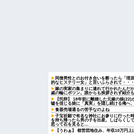
同僚男性とのお付き合いを断ったら「理
的なヒステリー女」と言いふらされて・・
嫁の実家の集まりに連れて行かれたんだ
戚の輪にポツン。誰からも挨拶されず紹介
【托卵】 18年前に離婚した元嫁の娘(2
嘘を信じる娘に「真実」を隠し続ける俺へ
食器売場通るの苦手なのよね
子宝祈願で有名な神社にお参りに行った
を持ち帰ったら男の子を出産。しばらくし
思って石を見ると…
【うわぁ】 都営団地住み、年収10万円