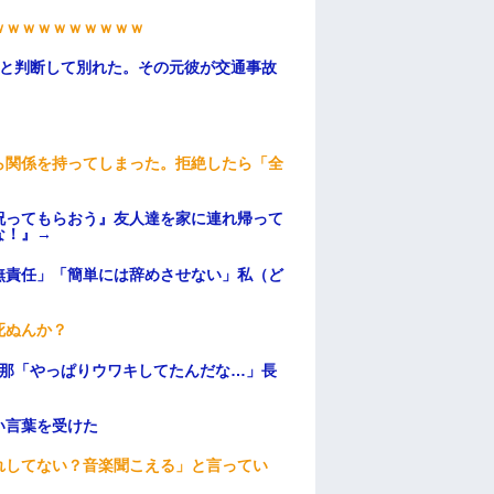
ｗｗｗｗｗｗｗｗｗｗ
わと判断して別れた。その元彼が交通事故
ら関係を持ってしまった。拒絶したら「全
。
祝ってもらおう』友人達を家に連れ帰って
な！』→
無責任」「簡単には辞めさせない」私（ど
死ぬんか？
旦那「やっぱりウワキしてたんだな…」長
い言葉を受けた
れしてない？音楽聞こえる」と言ってい