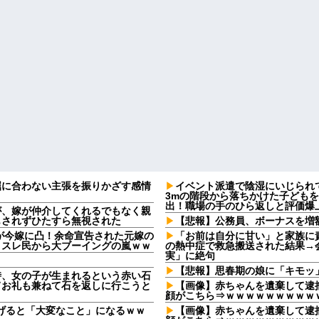
屈に合わない主張を振りかざす感情
イベント派遣で陰湿にいじられ
・
3mの階段から落ちかけた子ども
出！職場の手のひら返しと評価爆
が、嫁が仲介してくれるでもなく親
もされずひたすら無視された
【悲報】公務員、ボーナスを増
2)が今嫁に凸！余命宣告された元嫁の
「お前は自分に甘い」と家族に
、スレ民から大ブーイングの嵐ｗｗ
の熱中症で救急搬送された結果→
実」に絶句
【悲報】思春期の娘に「キモッ
時、女の子が生まれるという赤い石
てお礼も兼ねて石を返しに行こうと
【画像】赤ちゃんを遺棄して逮捕
顔がこちら⇒ｗｗｗｗｗｗｗｗｗ
上げると「大変なこと」になるｗｗ
【画像】赤ちゃんを遺棄して逮捕