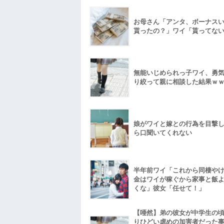
お母さん「アンタ、ボーナス
貰ったの？」ワイ「貰ってな
無能いじめられっ子ワイ、勇
り絞って親に相談した結果ｗ
娘がワイと嫁との行為を目撃
ら口聞いてくれない
半年前ワイ「これから同棲や
金はワイが稼ぐから家事と飯
くな」彼女「任せて！」
【唖然】弟の彼女が中学生の
りひどい虐めの加害者だった