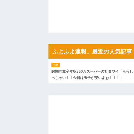
私「ちょっと、人の家の金庫触らないで
たから、開けてみようとしただけ☆』義兄
果・・・
私「初めて飲む味だけどなんのお茶？」
【GIF】JSのカンチョーワロタ
後続車にクラクションを鳴らされ彼氏が
んだ！降りてこいよ！」と怒鳴りだし...
【衝撃】報酬100万円超の治験募集がこち
【ネット騒然】惨殺されたタワマン頂き
ｗｗｗｗｗｗｗｗｗｗ
ふよふよ速報。最近の人気記事
【愕然】白のクラウン俺氏、高速道路左
wwwwwwwwwwww
百年の恋12-899 食べた量を張り合って
【悲報】佐藤輝明・・・２軍でも盛大に
関関同立卒年収350万スーパーの社員ワイ「らっし
れ
っしゃい！！今日は玉子が安いよぉ！！！」