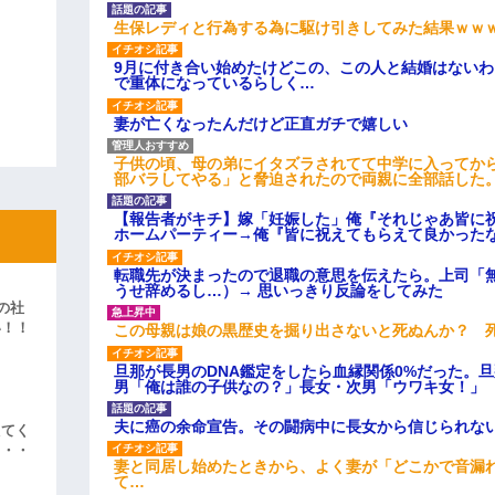
生保レディと行為する為に駆け引きしてみた結果ｗｗ
9月に付き合い始めたけどこの、この人と結婚はない
で重体になっているらしく…
妻が亡くなったんだけど正直ガチで嬉しい
子供の頃、母の弟にイタズラされてて中学に入ってか
部バラしてやる」と脅迫されたので両親に全部話した
【報告者がキチ】嫁「妊娠した」俺『それじゃあ皆に
ホームパーティー→俺『皆に祝えてもらえて良かった
転職先が決まったので退職の意思を伝えたら。上司「
うせ辞めるし…）→ 思いっきり反論をしてみた
の社
い！！
この母親は娘の黒歴史を掘り出さないと死ぬんか？ 
」
旦那が長男のDNA鑑定をしたら血縁関係0%だった。
男「俺は誰の子供なの？」長女・次男「ウワキ女！」
夫に癌の余命宣告。その闘病中に長女から信じられな
えてく
・・・
妻と同居し始めたときから、よく妻が「どこかで音漏
て…