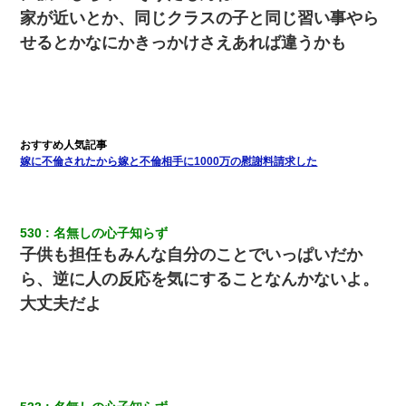
彼女(美人女医)にネックレスをプレゼント。「こんな安物を渡すく
らいなら、渡さないほうがマシだからね」→ ６０万したと話した
家が近いとか、同じクラスの子と同じ習い事やら
ら・・・
せるとかなにかきっかけさえあれば違うかも
ナンパにほいほい付いていった私、地獄に落ちる
旦那の元嫁「離婚したとはいえ、私が本来の妻。許可なく結婚す
るなんてどういう神経してるの？離婚届を記入して持って来い」
→笑いが止まらなくなり・・・
嫁に不倫されたから嫁と不倫相手に1000万の慰謝料請求した
義兄嫁が義実家で「コロナ陽性だったからこのまま療養させて下
さい」と言い出してド修羅場になった
530
名無しの心子知らず
子供も担任もみんな自分のことでいっぱいだか
元旦那から復縁要請。息子「最新型のiPhoneも買えない貧乏は嫌
だ、再婚して」私「なら父親と暮らせ」息子「やった＾＾」私
ら、逆に人の反応を気にすることなんかないよ。
（もう手遅れだったんだな…）
大丈夫だよ
ホテルに泊まったんだけど従業員が最悪だった。折角の旅行で何
故私が怒鳴られなきゃいけなかったのだ
【画像】女上司(30)「終電なくなったね…部屋くる？」ワイ「行
きます！」