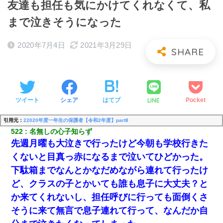
友達も担任も気にかけてくれなくて、私
まで泣きそうになった
2020年7月4日
2021年3月29日
LINE
ツイート
シェア
はてブ
Pocket
引用元：
22020年度一年生の保護者【令和2年度】part8
522
名無しの心子知らず
先週月曜も大泣きで行ったけど今朝も学校行きた
くないと目真っ赤になるまで泣いてひどかった。
下駄箱までなんとかなだめながら連れて行ったけ
ど、クラスの子とかいても誰も息子に大丈夫？と
か来てくれないし、担任呼びに行っても面倒くさ
そうに来て無言で息子連れて行って、なんだか自