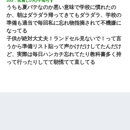
533
名無しの心子知らず
うちも夏バテなのか悪い意味で学校に慣れたの
【悲報】嫁がワイのこと嫌いっぽいから単身赴任した結果
か、朝はダラダラ帰ってきてもダラダラ、学校の
準備も適当で毎回私に忘れ物指摘されて不機嫌に
クラスで一人無口で誰とも話さない男子がいた。→修学旅行に来
なってる
なかったその男子に女子達がお土産を渡した。5分後…
子供が絶対大丈夫！ランドセル見ないで！って言
うから準備リスト貼って声かけだけしてたんだけ
結婚生活10ヶ月目で嫁から一方的に「もう冷めた」と離婚切り出
された
ど、実際は毎日ハンカチ忘れてたり教科書多く持
って行ったりしてて朝慌てて直してる
22歳の頃、父に36歳の男性とお見合いをしてくれと頼まれた。父
の親会社の経営者の息子さんだったので、父も喜んで私の写真を
送ったんだが→
「パワハラを受けたから思い切って転職した」とSNSで呟いた
ら、速攻でパワハラかました元上司がLINEを送ってきた。
【悲報】姉と入浴中に大きくなってしまった結果ｗｗｗｗｗｗｗ
ｗ
私は家が貧しくて、手に職をつけようと看護師になった。だけど