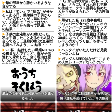
「H」から訴状が届いた私 → 夫
母の部屋から誰かいるような
と私、さらにいずれも同じ学校
音がする
の生徒で、クラス委員を務めた
私は『匂い』で “病気” が分か
人たちが訴えられた → その理由
る→ある日、義弟嫁の子供から
が・・・
「ガンの匂い」がし始めたの
帰省した私（29歳事務職）
で、夫経由で「ガンではない
「ハンバーグ食べたい」→オカ
か」と伝えたら怒って絶縁、そ
ン「ハンバーグに唐揚げサラダ
の結果・・・
と手作りコーンスープ添えた
子供の血液型がAB型だった。
で！」なぜ実家の母親は子供が
私は手術したことあるからA型で
30歳になっても「高校生運動部
合ってるし…旦那(O型)の血液型
レベルのガッツリ飯」を作って
を調べてみよう」→ 結果・・・
しまうのか？
2/6私、結婚したい職業NO.1の
ヘンタイがいたんだけど兄貴
公務員なんですけど、嫁が子供
じゃないよね
連れて家出した。全く理由は思
ガンダムSEEDはなぜここまで
いつかないけど強いてあげると
の人気シリーズとなったのか
すれば母のせいかもしれない。
嫁のせいでアトピー悪化しそう
【巨人対ヤクルト18回戦】巨
→
人がヤクルトに逆転勝ち 首位阪
神と0.5差！貯金は10 浦田同点打
マックの招待券を使おうとし
＆猛打賞 笹原V打 3回に一挙5得
たら店員に番号を聞かれた。激
点 竹丸6回1失点＆2出塁で8勝目
怒した僕は「どうしてくれんね
ん！！！無料券よこせ
【悲報】俺の行為人生があと5
や！！！！」と怒鳴って…
年wwwwその理由がこれ
最近の若手社員は何故かコレを嫌が
ツーリング中に軽自動車から執拗な
佐藤二朗、妻とのハグを報告
中学時代に俺だけを執拗にい
るらしい
煽り運転を受けていた。その数分
「文〇砲より遥かに威力は弱い
じめてきた秀才のA！推薦入試の
が、僕のノロケ砲をお見舞いす
朝、奴の習性を利用して道端の
後、思わぬ結末を目撃することにな
る」
ガラス破片を踏ませて自転車を
り…
パンクさせたｗｗｗざまぁｗｗ
【画像】『20代にしか見えな