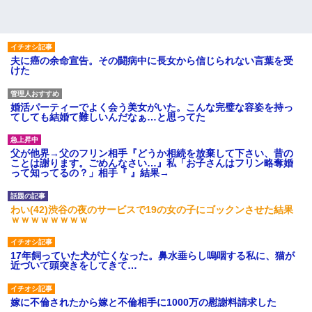
夫に癌の余命宣告。その闘病中に長女から信じられない言葉を受
けた
婚活パーティーでよく会う美女がいた。こんな完璧な容姿を持っ
てしても結婚て難しいんだなぁ…と思ってた
父が他界→父のフリン相手『どうか相続を放棄して下さい、昔の
ことは謝ります。ごめんなさい…』私「お子さんはフリン略奪婚
って知ってるの？」相手『 』結果→
わい(42)渋谷の夜のサービスで19の女の子にゴックンさせた結果
ｗｗｗｗｗｗｗｗ
17年飼っていた犬が亡くなった。鼻水垂らし嗚咽する私に、猫が
近づいて頭突きをしてきて…
嫁に不倫されたから嫁と不倫相手に1000万の慰謝料請求した