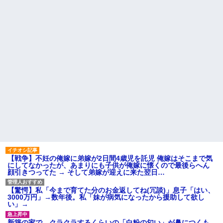
【戦争】不妊の俺嫁に弟嫁が2日間4歳児を託児 俺嫁はそこまで気
にしてなかったが、あまりにも子供が俺嫁に懐くので最後らへん
顔引きつってた → そして弟嫁が迎えに来た翌日…
【驚愕】私「今まで育てた分のお金返してね(冗談)」息子「はい、
3000万円」→数年後。私「妹が病気になったから援助して欲し
い」→
新築の家で。クラクラするくらいの「白粉の匂い」が鼻につくも