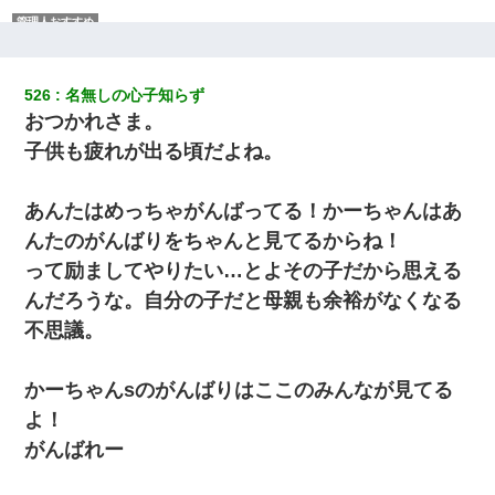
この母親は娘の黒歴史を掘り出さないと死ぬんか？ 死ぬんか？
526
名無しの心子知らず
ＤＮＡ検査『血縁関係０％』旦那「やっぱり托卵だったんだ…」
嫁「本当に身に覚えがない」「なにかの間違いだ！取り違え
おつかれさま。
だ！」→ 嫁「あっ」
子供も疲れが出る頃だよね。
妊娠中に「おいこのブタ女！てめー席譲れ！」と絡まれ腹を殴る
真似された。泣きながら夫に話すと一年後に…
あんたはめっちゃがんばってる！かーちゃんはあ
んたのがんばりをちゃんと見てるからね！
我が家のガレージに見知らぬ車。俺「もしもし、玄関にもシャッ
って励ましてやりたい…とよその子だから思える
ターリモコンあるだろ？DOWNのボタン押してｗ」→ 待つこと１
時間弱・・・
んだろうな。自分の子だと母親も余裕がなくなる
不思議。
ミスした新人(
)に冗談で「行為させてくれたら許してあげる」
って言ったら・・・
かーちゃんsのがんばりはここのみんなが見てる
よ！
友人とふたりで山口に旅行した時の事。レンタカーを借りて山の
中の道を走っていたら、突然ガガッ！って音がして…
がんばれー