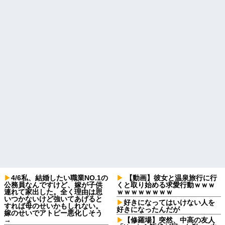
4/6私、結婚したい職業NO.1の
【動画】彼女と温泉旅行に行
公務員なんですけど、嫁が子供
くと取り始める求愛行動ｗｗｗ
連れて家出した。全く理由は思
ｗｗｗｗｗｗｗｗ
いつかないけど強いてあげると
好きになってはいけない人を
すれば母のせいかもしれない。
好きになったんだが
嫁のせいでアトピー悪化しそう
→
【修羅場】突然、中高の友人