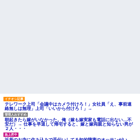
され『外食奢るからトントン』
彼（ライスをフォークの上に
と言われて・・・
乗せてパクッ）私「使い方間違
隣に住んでる義弟嫁が私に張
ってるよ」彼「これはイギリス
り合いたがる。「海外どこ行っ
式のマナーなんだっ！！！」→
た？」と聞いては私が行ってな
真相を調べることになり…
いところへ行き「幼稚園どこに
【家族内争い】 嫁のピアノを
入れる？習い事は？」と根掘り
兄嫁が欲しがり親も譲れと言い
葉掘り
出した結果…ｗｗｗｗ
私の地元は治安が悪く、弱い
ハードオフに売っていた4万
ものいじめや犯罪を楽しみなが
4000円のフィギュアがヤバすぎ
ら行うことが陽キャの条件だっ
るｗｗｗｗｗｗ「こんな高い
た
の？ｗｗ」「逆に超安い」
主な税金の成り立ちを調べて
私「ちょっと、人の家の金庫
みたよ
触らないでよ！」キチママ『そ
こに金庫があったから、開けて
みようとしただけ☆』義兄「泥
は出てけ！二度と来るな！」結
果・・・
私「初めて飲む味だけどなん
のお茶？」彼「ちっ！」私「」
テレワーク上司「会議中はカメラ付けろ！」女社員「え、事前連
【GIF】JSのカンチョーワロ
絡無しは無理」上司「いいから付けろ！」→
タ
後続車にクラクションを鳴ら
され彼氏が逆切れ。「何クラク
朝起きたら嫁がいなかった。俺（嫁も嫁実家も電話に出ない…不
ション鳴らしてんだ！降りてこ
安だ）→ 仕事を早退して帰宅すると、嫁と嫁両親と知らない男が
いよ！」と怒鳴りだし...
２人・・・
【衝撃】報酬100万円超の治験
募集がこちらｗｗｗｗｗ(※画像
近所のお寺に住み込みで手伝いしてる知的障害のオッサンがい