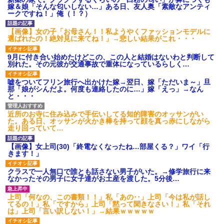
嫁＆娘「そんな匂いしない…」ある日、友人奥「素敵なアンティ
ークですね！」俺（！？）
【画像】女の子「お母さん！！私ようやくファッションモデルに
選ばれたの！絶対見に来てね！」→悲しい結果がこれ・・・
9月に付き合い始めたけどこの、この人と結婚はないわと判断して
別れた。その元彼が交通事故で重体になっているらしく…
嘘をついてフリン旅行へ出かけた嫁→翌日、嫁「ただいま～」旦
那「娘がシんだよ。何度も連絡したのに…」嫁「えっ」→なん
と・・・
近所のお寺に住み込みで手伝いしてる知的障害のオッサンがい
た。ある日、オッサンが火かき棒を持って顔を真っ赤にしながら
走り回っていて…
【画像】女上司(30)「終電なくなったね…部屋くる？」ワイ「行
きます！」
クラスで一人無口で誰とも話さない男子がいた。→修学旅行に来
なかったその男子に女子達がお土産を渡した。5分後…
上司「何なの、この書類！！」私「あの‥」上司「今は私が話し
てるの！」私「ですから」上司「黙って聞きなさい！」私「それ
は」上司「言い訳しない！」→結果ｗｗｗｗｗ