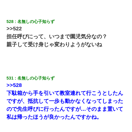
見合いにて。嫁「はじめまして」俺「失礼ですが○○さんご本人で
すか？」
32歳ワイ、34歳の可愛い女と付き合うも現実を知ってしまい無事
528
名無しの心子知らず
死亡・・・
>>522
担任呼びにって、いつまで園児気分なの？
日航機墜落事故の「ここからは日本語で大丈夫ですよ〜」の絶望
親子して受け身じゃ変わりようがないね
感がヤバイ・・・
「お前の父ちゃんは自宅警備員」とかからかわれたけど、実はと
んでもない仕事に就いていた
531
名無しの心子知らず
全く親しくないママ友Aから突然「飲み会しよう」と誘われたがお
断りした。後日Aの企みを知ってゾッとするやら腹立つやら！
>>528
下駄箱から手を引いて教室連れて行こうとしたん
ケーキバイキングにいた単独の50くらいのオッサン、強烈だっ
ですが、抵抗して一歩も動かなくなってしまった
た。
ので先生呼びに行ったんですが…そのまま置いて
私は帰ったほうが良かったんですかね。
妻が亡くなったんだけど正直ガチで嬉しい