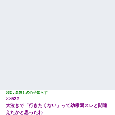
卒業を控えた年の1月末、車にひかれて看護師になれなくなった。
嫁が涙声で『会いたいね』とか言っているのが聞こえた。俺「こ
んな時間に誰と電話してんの？」嫁「ごめんなさい…！（大号
泣」俺（キターー）→
532
名無しの心子知らず
>>522
大泣きで「行きたくない」って幼稚園スレと間違
えたかと思ったわ