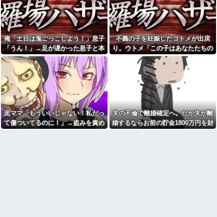
ｗｗｗｗ
い30代女子』がこちらです←お
前らから見てど
【動画】戦犯はどっち？ｗｗ
う？？？？？？？
ｗｗｗｗｗｗｗｗｗｗｗｗｗｗ
ｗｗｗｗ他
寺田心、週6ジム通いで体重
62kg→82kgに 110kgのベンチ
病院の待合室で子供がドタバ
俺「土日は鬼ごっこしよう！」息子
不義の子を妊娠したコトメが出戻
プレス持ち上げる姿披露
タ走ってギャーギャー騒いでて
「うん！」→足が遅かった息子と本
り。ウトメ「この子はあなたたちの
も親はスマホポチポチか談笑で
ちいかわ作者さん、総額30億
放置
気で遊び続けた10年後…
子として育てて」旦那「ありがと
超の大豪邸を建てるｗｗｗｗｗ
ｗｗｗｗｗｗｗｗｗｗｗｗｗｗ
彼女の浮気を疑い問いつける
う」私「勝手に決めないで！」→修
と弟だと言う。「じゃあ携帯見
お前ら「日本も核武装汁！」
羅場になり…
せて」『え？』え？じゃねーし
←１万発の核弾頭どこに
ｗ で、なんだかんだで結局俺の
マクドでギャルママ軍団がガ
方が間男だったｗ
キを放って動物園。ワシ「自分
パスポートを発行する仕事
らのママにもっと遊んで欲しい
泥ママ「もういいじゃない！私だっ
夫の不倫で離婚確定へ。だが夫が離
やんな？」ガキ「遊んでほし
PTA会長「PTA参加拒否した親
い」ワシ「魔法の言葉があるよ...
へ最終警告。こうなってもい
て傷ついてるのに！」→盗みを責め
婚するならお前の貯金1800万円を財
い？」
最近の若手社員は何故かコレ
られた泥ママがまさかの被害者アピ
産分与しろ」と言い出した
を嫌がるらしい
こども園から孫が怪我した迎
ール。その言い分に周囲から笑いが
えにと連絡あり。石をどかして
24歳の嫁に性的な魅力を感じ
ミミズ集め足の上に石を落とし
漏れてしまい…
なくなったので離婚したい件
たそうな
店員「お待たせしました」後
トメ『孫にプレゼントを贈っ
輩「…」私「取りに行かない
たのに連絡がない！（怒』私
の？」→初日の昼食で後輩の非
「届いてないし、不在票も入っ
常識さに驚いて…
てませんけど…」→ たぶん今年
離婚した元妻が突然失踪して
いちばんのホラー
しまった。娘の母親でもある相
半年近く食費を払わない彼
手だから放っておけず連絡を探
氏。催促したら小銭で1000円渡
すことに…