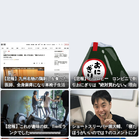
【悲報】九州名物の鶏刺しを食べた
【悲報】ヒコロヒー コンビニで割
医師、全身麻痺になり車椅子生活
引おにぎりは〝絶対買わない〟理由
「死んだ方が良いと思った」
で炎上ｗｗｗ
【悲報】これが趣味の奴、TierEラ
ショートスリーパー堀大輔、「寝た
ンクでしたwwwwwwwwww
ほうがいいのでは？のコメントにブ
チギレ