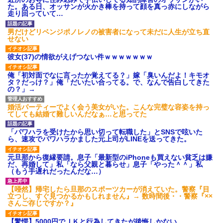
あり)
た。ある日、オッサンが火かき棒を持って顔を真っ赤にしながら
走り回っていて…
【ネット騒然】惨殺されたタ
ワマン頂き女子のこの動画、す
げえええええｗｗｗｗｗｗｗｗ
男だけどリベンジポノレノの被害者になって未だに人生が立ち直
ｗｗｗ
せない
【愕然】白のクラウン俺氏、
高速道路左車線を制限速度で走
彼女(37)の情欲がえげつない件ｗｗｗｗｗｗｗ
った結果wwwwwwwwwwww
百年の恋12-899 食べた量を
俺「初対面でなに言ったか覚えてる？」嫁「臭いんだよ！キモオ
張り合ってくる
タ？だっけ？」俺「だいたい合ってる。で、なんで告白してきた
の？」→
【悲報】佐藤輝明・・・２軍
でも盛大にやらかす←あまり悲
しませないでくれ
婚活パーティーでよく会う美女がいた。こんな完璧な容姿を持っ
てしても結婚て難しいんだなぁ…と思ってた
「パワハラを受けたから思い切って転職した」とSNSで呟いた
ら、速攻でパワハラかました元上司がLINEを送ってきた。
元旦那から復縁要請。息子「最新型のiPhoneも買えない貧乏は嫌
だ、再婚して」私「なら父親と暮らせ」息子「やった＾＾」私
（もう手遅れだったんだな…）
【唖然】帰宅したら旦那のスポーツカーが消えていた。警察『目
立つし、すぐ見つかるかもしれません』→ 数時間後・・警察『××
さんご存じですか？』
【驚愕】5000円でＪＫと行為してきたが後悔しかない…