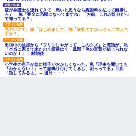
嫁が弁護士を連れてきて「悪いと思うなら慰謝料を払って離婚し
ろ」→ 俺「完全に恐喝になってますね」「お前、これが詐欺だっ
て知ってる？」
見合いにて。嫁「はじめまして」俺「失礼ですが○○さんご本人で
すか？」
出張中の旦那から『フリンしやがって、このクズ』と電話が。私
「本当に家まで来たの？証拠は？」旦那「俺の言葉が信じられな
いのか！」→ 離婚後
小学生の息子が急に様子がおかしくなった。私「理由を聞いても
『わかんない！』って怒鳴り付けてくるし、困っってる」旦那
「話してみるよ」→ 後日・・・