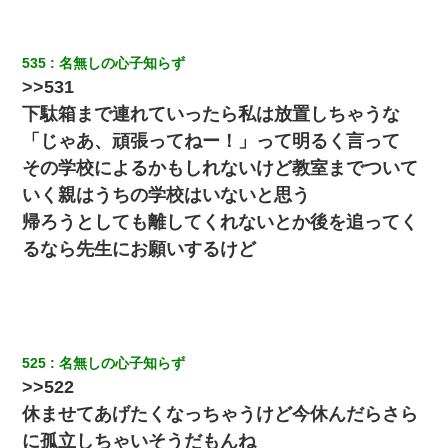
医者「糖尿病で余命1年です」 ワイ「知らんわｗどうせ死ぬなら
食べる量増やすわｗ」→結果ｗｗｗｗｗ
535
名無しの心子知らず
10年ほど前、息子がまだ年中だった時に離婚したんだけど、一昨
>>531
年の暮れに突然息子が職場を訪ねてきた。
下駄箱まで連れていったら私は放置しちゃうな
「じゃあ、頑張ってねー！」って明るく言って
夫の友達がBBQを定期的に開催して夫婦で参加してたんだけど、
女性側のリーダーみたいな人に「BBQは友達とやりなよ！」と言
その学校によるかもしれないけど教室までついて
われて…
いく親はうちの学校はいないと思う
帰ろうとしても離してくれないとか後を追ってく
朝起きたら嫁がいなかった。俺（嫁も嫁実家も電話に出ない…不
安だ）→ 仕事を早退して帰宅すると、嫁と嫁両親と知らない男が
るなら先生にお願いするけど
２人・・・
とっさに女児を捕まえたら変質者扱いされた。母親「あっち行っ
てよ！気持ち悪い！（ｼｯｼｯ」→ 後日、俺を見つけた母親がすっ飛
んできて・・・
525
名無しの心子知らず
さっき嫁から、「愛しています」ってメールが届いた。俺も「愛
>>522
してます」って送ったら
休ませてあげたくなっちゃうけど今休んだらさら
に孤立しちゃいそうだもんね