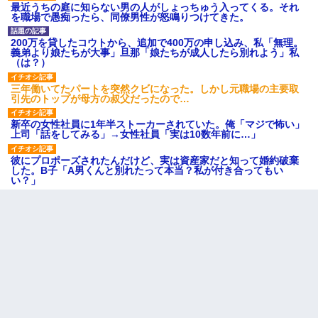
最近うちの庭に知らない男の人がしょっちゅう入ってくる。それ
を職場で愚痴ったら、同僚男性が怒鳴りつけてきた。
200万を貸したコウトから、追加で400万の申し込み、私「無理。
義弟より娘たちが大事」旦那「娘たちが成人したら別れよう」私
（は？）
三年働いてたパートを突然クビになった。しかし元職場の主要取
引先のトップが母方の叔父だったので…
新卒の女性社員に1年半ストーカーされていた。俺「マジで怖い」
上司「話をしてみる」→女性社員「実は10数年前に…」
彼にプロポーズされたんだけど、実は資産家だと知って婚約破棄
した。B子「A男くんと別れたって本当？私が付き合ってもい
い？」