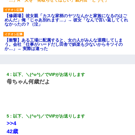
【修羅場】彼女親「カスな家柄のヤツなんかと家族になるのはご
めんだ」俺「じゃあ別れます…」→ 彼女「なんで言い返してくれ
なかったの？（泣」
【衝撃】ある工場に配属すると、女の人がみんな退職してしま
う。会社「仕事がハードだし田舎で娯楽も少ないからキツイの
か…」→ 実際は違った
【GJ!】会社から帰宅中、広い駐車場にエンジンかけっ放しの車を
発見。しかも「ヒィ～」みたいな声も聞こえてきたので気になっ
て近寄ったら女の子がおっさんの下敷きになってた
4
以下、＼(^o^)／でVIPがお送りします
母ちゃん何歳だよ
隣室のお婆ちゃん「下階からの異臭に困ってる、今もすっごく臭
い」私「変だなあ～なにも臭わないよ」→ その後。警察『絶対に
窓とドアを開けないで』
ナンパにほいほい付いていった私、地獄に落ちる
5
以下、＼(^o^)／でVIPがお送りします
>>4
近所のお寺に住み込みで手伝いしてる知的障害のオッサンがい
42歳
た。ある日、オッサンが火かき棒を持って顔を真っ赤にしながら