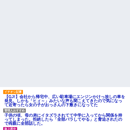
なりキレられた。このパートの
書がきた。無視しようと思って
性格悪くないか？
いたら、とんでもない事実が判
明して…
【速報】専門家「イオンモー
ル熊本の爆心地に”こんなも
ハードオフに売っていた4万
の”があったんだけど…」
4000円のフィギュアがヤバすぎ
るｗｗｗｗｗｗ「こんな高い
24歳の嫁に性的な魅力を感じ
の？ｗｗ」「逆に超安い」
なくなったので離婚したい件
私「ちょっと、人の家の金庫
主な税金の成り立ちを調べて
触らないでよ！」キチママ『そ
みたよ
こに金庫があったから、開けて
みようとしただけ☆』義兄「泥
は出てけ！二度と来るな！」結
果・・・
私「初めて飲む味だけどなん
のお茶？」彼「ちっ！」私「」
【GIF】JSのカンチョーワロ
タ
後続車にクラクションを鳴ら
され彼氏が逆切れ。「何クラク
ション鳴らしてんだ！降りてこ
いよ！」と怒鳴りだし...
【GJ!】会社から帰宅中、広い駐車場にエンジンかけっ放しの車を
発見。しかも「ヒィ～」みたいな声も聞こえてきたので気になっ
【衝撃】報酬100万円超の治験
て近寄ったら女の子がおっさんの下敷きになってた
募集がこちらｗｗｗｗｗ(※画像
あり)
【ネット騒然】惨殺されたタ
子供の頃、母の弟にイタズラされてて中学に入ってから関係を持
ワマン頂き女子のこの動画、す
ってしまった。拒絶したら「全部バラしてやる」と脅迫されたの
げえええええｗｗｗｗｗｗｗｗ
で両親に全部話した。
ｗｗｗ