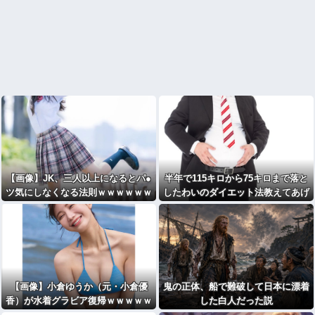
【画像】JK、三人以上になるとパ●
半年で115キロから75キロまで落と
ツ気にしなくなる法則ｗｗｗｗｗｗ
したわいのダイエット法教えてあげ
ｗｗ
る
【画像】小倉ゆうか（元・小倉優
鬼の正体、船で難破して日本に漂着
香）が水着グラビア復帰ｗｗｗｗｗ
した白人だった説
ｗｗｗｗｗｗ