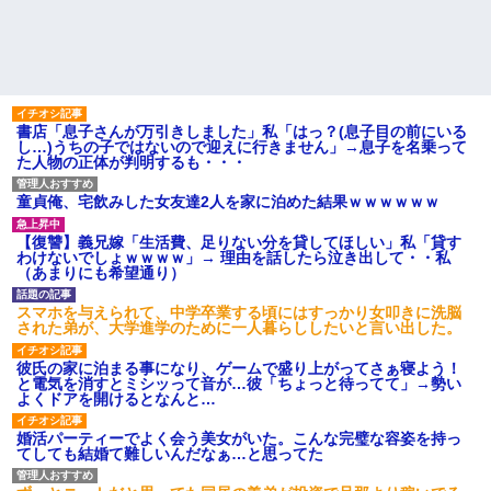
書店「息子さんが万引きしました」私「はっ？(息子目の前にいる
し…)うちの子ではないので迎えに行きません」→息子を名乗って
た人物の正体が判明するも・・・
童貞俺、宅飲みした女友達2人を家に泊めた結果ｗｗｗｗｗｗ
【復讐】義兄嫁「生活費、足りない分を貸してほしい」私「貸す
わけないでしょｗｗｗｗ」→ 理由を話したら泣き出して・・私
（あまりにも希望通り）
スマホを与えられて、中学卒業する頃にはすっかり女叩きに洗脳
された弟が、大学進学のために一人暮らししたいと言い出した。
彼氏の家に泊まる事になり、ゲームで盛り上がってさぁ寝よう！
と電気を消すとミシッって音が…彼「ちょっと待ってて」→勢い
よくドアを開けるとなんと…
婚活パーティーでよく会う美女がいた。こんな完璧な容姿を持っ
てしても結婚て難しいんだなぁ…と思ってた