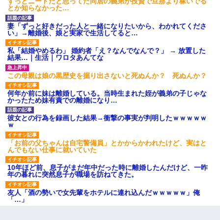
ずっとニートだと思ってた同居の義弟が投資で旦那より稼いでる
とか知らなかった…
妻「ずっと好きだった人と一緒になりたいから、わかれてくださ
い」→離婚後、娘と実家で生活してると…
私「結婚やめるわ」 婚約者「え？なんでなんで？」 → 放置した
結果…｜生活｜ワロタあんてな
この母親は娘の黒歴史を掘り出さないと死ぬんか？ 死ぬんか？
何年か前に妹は離婚している。当時生まれた姪が義弟の子じゃな
かったため妹有責での離婚になり…
彼女との行為を録画した結果→衝撃の事実が判明したｗｗｗｗｗ
ｗ
「お前の父ちゃんは自宅警備員」とかからかわれたけど、実はと
んでもない仕事に就いていた
10年ほど前、息子がまだ年中だった時に離婚したんだけど、一昨
年の暮れに突然息子が職場を訪ねてきた。
友人「酒の勢いで女先輩をホテルに連れ込んだｗｗｗｗｗ」俺
「…」