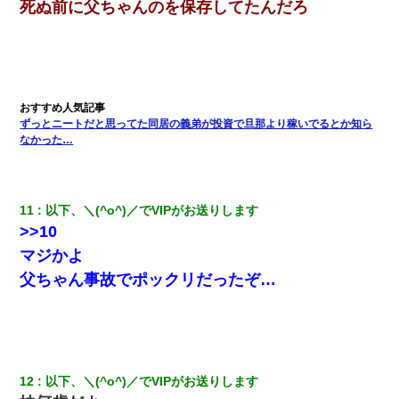
死ぬ前に父ちゃんのを保存してたんだろ
【画像】女の子「お母さん！！私ようやくファッションモデルに
選ばれたの！絶対見に来てね！」→悲しい結果がこれ・・・
【衝撃】女友達から行為中に告白されてOKした結果
ずっとニートだと思ってた同居の義弟が投資で旦那より稼いでるとか知ら
なかった…
｢昨日はお兄ちゃんと一緒にお風呂に入っちゃった～｣とか毎日兄
の話をしていたA子が事故で亡くなった。→Ａ子のお母さんの話に
驚愕…
11
以下、＼(^o^)／でVIPがお送りします
私『貯金貯まったし、やっと家建てられるね！』夫「実家を二世
帯住宅にした。それに貯金使った」→私『離婚しよう』夫「え
>>10
っ」私『使った貯金はあげるから』→すると…
マジかよ
父ちゃん事故でポックリだったぞ…
嘘をついてフリン旅行へ出かけた嫁→翌日、嫁「ただいま～」旦
那「娘がシんだよ。何度も連絡したのに…」嫁「えっ」→なん
と・・・
【衝撃】職場に入って来た綺麗な新人さんに職場を案内すること
に → 新人「ドンッ！」私「！？」→ 突然、突き飛ばされて左手
12
以下、＼(^o^)／でVIPがお送りします
の甲を踏みつけられて…