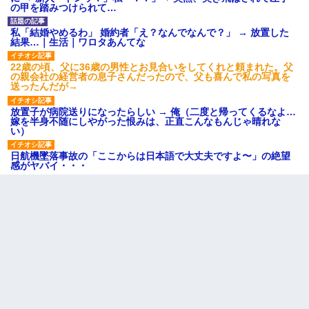
の甲を踏みつけられて…
私「結婚やめるわ」 婚約者「え？なんでなんで？」 → 放置した
結果…｜生活｜ワロタあんてな
22歳の頃、父に36歳の男性とお見合いをしてくれと頼まれた。父
の親会社の経営者の息子さんだったので、父も喜んで私の写真を
送ったんだが→
放置子が病院送りになったらしい → 俺（二度と帰ってくるなよ…
嫁を半身不随にしやがった恨みは、正直こんなもんじゃ晴れな
い）
日航機墜落事故の「ここからは日本語で大丈夫ですよ〜」の絶望
感がヤバイ・・・