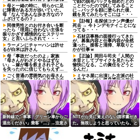
で顔の脱毛パックを始めたとの
母と一緒の時に、明らかに足
ことだったので試してみること
に障害がある方が歩いていた。
に→パックを顔に塗られた後、
母「なんであんな歩き方なの？
鏡を見てみたらそこには・・・
ふざけてるの？」
【訃報】名探偵コナン声優が
同僚男性とのお付き合いを断
死去 → 今トンデモナイことにな
ったら「理屈に合わない主張を
ってる・・・
振りかざす感情的なヒステリー
石材店事務の面接行ってきた
女」と言いふらされて・・・
が、募集内容と仕事内容が全然
ラーメンにチャーハンは許せ
違った。接客と清掃、草取りと
るが白米は許さん
かが仕事ｗ
母「事故だったのよ」家族
【正論】岡田斗司夫「人間の
「母さんがわざとやるはずな
本音としてブサイクを見たら不
い」→嫁が毒を飲まされ子ども
愉快になる。この責任をどうと
を失ったのに信じてもらえず…
るんだ」
ごく普通の雰囲気のお母さん
ミヤネ屋に出演した左派の社
だったのに、子どもの名前の由
会学者、イオン爆発事故の例の
来を聞いて驚きを隠せなくなっ
テナントに理解を示して……
て…
【画像】令和最新版のあのち
ママ友同士で7000円のランチ
ゃん、可愛過ぎてワイらにブッ
を楽しんでいたら、一人の発言
刺さりまくりw w w w w w他
で場の空気が凍りついた。その
血を見て失神した俺が「殺人
理由とは…
事件の被害者（遺体）」と勘違
彼氏を初めて一人暮らしの我
いされ現場が大パニックに！勇
新幹線で。車掌「グリーン車からご
NTTから見に覚えのない請求書がき
が家に招いた。私が朝ご飯を作
敢なおばちゃんとオジサン達の
退出ください」乗客「…」→注意さ
た。無視しようと思っていたら、と
ったのだが、彼氏にトーストに
団結力と勘違い劇がこちらｗｗ
何塗る？って聞いたら...
れても動かない乗客を見ていたら、
んでもない事実が判明して…
【修羅場】避妊具つけてたの
あの咀嚼音がどうしても無理
に妊娠…41歳主婦が語る中絶の
その直後まさかの展開に…
で吐きそう
真実wwwww