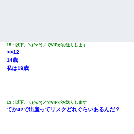
ホテルに泊まったんだけど従業員が最悪だった。折角の旅行で何
故私が怒鳴られなきゃいけなかったのだ
宅飲みで女友達の乳を見てしまった・・・
とっさに女児を捕まえたら変質者扱いされた。母親「あっち行っ
てよ！気持ち悪い！（ｼｯｼｯ」→ 後日、俺を見つけた母親がすっ飛
15
以下、＼(^o^)／でVIPがお送りします
んできて・・・
>>12
14歳
昨日37歳のおばさんと行為したんだけどめちゃくちゃだった
私は19歳
ワイ144kg彼女98kgデブカップル、1年間毎日行為しまくった結
果
小学生の妹が20代の弟とチューしてるのに、見て見ぬふりの親を
13
以下、＼(^o^)／でVIPがお送りします
見てから実家を出た。それから15年、妹が弟の子を妊娠したらし
くもう堕胎できない月なんだと母から連絡がきた…｜生活｜ワロ
てか42で出産ってリスクどれぐらいあるんだ？
タあんてな
彼女(37)の情欲がえげつない件ｗｗｗｗｗｗｗ