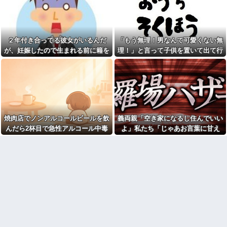
有吉「『俺テレビ見ない』っ
【画像】このボケて、破壊力
て言う奴おかしいだろ。団子屋
ありすぎてクッソワロタｗｗｗ
で『団子食べない』って言う
ｗｗｗｗｗｗ
か？」
帰って来た旦那「今日もご飯
２年付き合ってる彼女がいるんだ
「もう無理！男なんて可愛くない無
【悲報】大卒初任給600万の時
ないの？なんで？」私「自転車
代へ
ないしスーパーまで歩いて一時
が、妊娠したので生まれる前に籍を
理！」と言って子供を置いて出て行
wwwwwwwwwwwwwwwwww
間。無理よ！」→結果ｗｗｗ
入れたいと言われた。俺は種がほぼ
った息子嫁
w
妻の浮氣が発覚。俺「離婚
無いはずなのに...
【緊急】お笑いジャングルポ
だ」妻の謝罪と子供の願いに根
ケット斉藤慎二被告に懲役7年の
負けして再構築し、２週間後に
求刑←これ…
また浮気。俺「今度こそ離婚
だ」妻「離婚するなら飛び降り
ジャップ「クリスマスお祝い
る！」俺「ご自由に＾＾」→結
した1週間後にみんなで神社行き
果
ます」←これ
焼肉店でノンアルコールビールを飲
義両親「空き家になるし住んでいい
不倫相手(男)が「自分の下半身
【画像】令和最新版のあのち
の画像」を私のスマホに送信し
んだら2杯目で急性アルコール中毒
よ」私たち「じゃあお言葉に甘え
ゃん、可愛過ぎてワイらにブッ
てきた
刺さりまくりw w w w w w
になった。それで警察と保健所を巻
て…」→引っ越した途端、予想外の
コトメの結婚式で、知らない
新幹線で。車掌「グリーン車
き込む騒ぎに…
出来事が待っていて…
間にお祝いの歌を弾き語りする
からご退出ください」乗客
事になってた
「…」→注意されても動かない
乗客を見ていたら、その直後ま
旦那の同僚女が旦那の元カ
さかの展開に…
ノ。なのにしょっちゅうペアで
仕事してて遅くまで残業したり
自杀殳するための道中で露出
二人で出張に行ったり。なんで
狂に出会った。自分でもよく分
「今度の出張は一人で行く」っ
からないけどソイツの腕をしっ
て嘘つくのかな
かり掴んで境遇を泣きながら話
した。すると露出狂は…
休んだ翌日、先輩パートに申
し送りあるかと確認したらいき
NTTから見に覚えのない請求