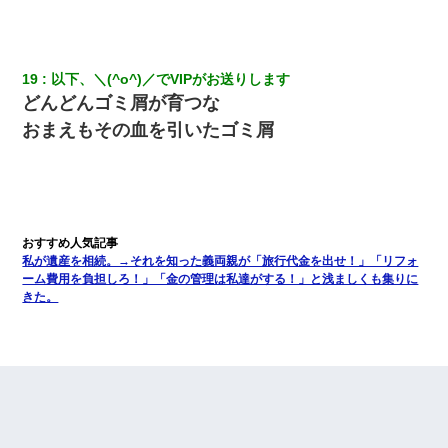
19
以下、＼(^o^)／でVIPがお送りします
どんどんゴミ屑が育つな
おまえもその血を引いたゴミ屑
私が遺産を相続。→それを知った義両親が「旅行代金を出せ！」「リフォ
ーム費用を負担しろ！」「金の管理は私達がする！」と浅ましくも集りに
きた。