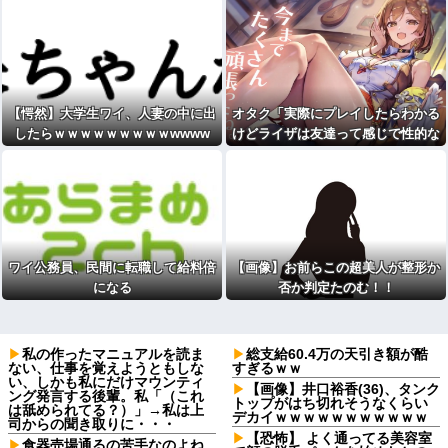
【愕然】大学生ワイ、人妻の中に出
オタク「実際にプレイしたらわかる
したらｗｗｗｗｗｗｗｗｗwwww
けどライザは友達って感じで性的な
目では見れないｗ」←これｗ
ワイ公務員、民間に転職して給料倍
【画像】お前らこの超美人が整形か
になる
否か判定たのむ！！
私の作ったマニュアルを読ま
総支給60.4万の天引き額が酷
ない、仕事を覚えようともしな
すぎるｗｗ
い、しかも私にだけマウンティ
【画像】井口裕香(36)、タンク
ング発言する後輩。私「（これ
トップがはち切れそうなくらい
は舐められてる？）」→私は上
デカイｗｗｗｗｗｗｗｗｗｗｗ
司からの聞き取りに・・・
【恐怖】 よく通ってる美容室
食器売場通るの苦手なのよね