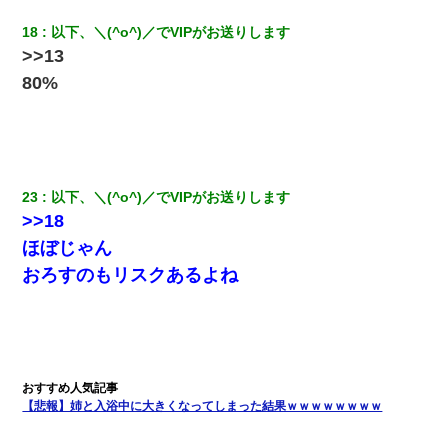
妻「ずっと好きだった人と一緒になりたいから、わかれてくださ
18
以下、＼(^o^)／でVIPがお送りします
い」→離婚後、娘と実家で生活してると…
>>13
80%
中途採用のAが部長から呼び出された。Aはヘラヘラと部屋に入っ
ていき、1時間後に号泣しながら出てきて…
アパートのドアに『ハンザイ者！この人はさいあくの人です』と
張り紙が！大家「面倒はごめんだよ」私「はあ」→警察に行き、
見回りで犯人が捕まったが、それが…｜生活｜ヌルポあんてな
23
以下、＼(^o^)／でVIPがお送りします
>>18
ミスした新人(
)に冗談で「行為させてくれたら許してあげる」
ほぼじゃん
って言ったら・・・
おろすのもリスクあるよね
【衝撃】嫁父の会社に勤続１０年、手取り１４万 → 俺「２２万も
らえる会社から誘われた。転職したい」義父「クビ！（激怒」嫁
「離婚！（激怒」
【悲報】姉と入浴中に大きくなってしまった結果ｗｗｗｗｗｗｗｗ