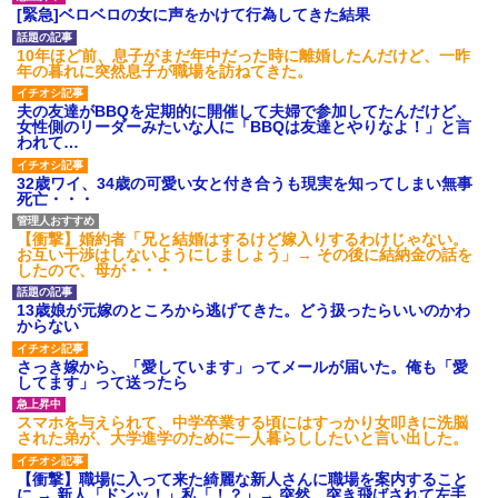
【愕然】白のクラウン俺氏、
[緊急]ベロベロの女に声をかけて行為してきた結果
高速道路左車線を制限速度で走
った結果wwwwwwwwwwww
10年ほど前、息子がまだ年中だった時に離婚したんだけど、一昨
百年の恋12-899 食べた量を
年の暮れに突然息子が職場を訪ねてきた。
張り合ってくる
【悲報】佐藤輝明・・・２軍
夫の友達がBBQを定期的に開催して夫婦で参加してたんだけど、
でも盛大にやらかす←あまり悲
女性側のリーダーみたいな人に「BBQは友達とやりなよ！」と言
しませないでくれ
われて…
32歳ワイ、34歳の可愛い女と付き合うも現実を知ってしまい無事
死亡・・・
【衝撃】婚約者「兄と結婚はするけど嫁入りするわけじゃない。
お互い干渉はしないようにしましょう」→ その後に結納金の話を
したので、母が・・・
13歳娘が元嫁のところから逃げてきた。どう扱ったらいいのかわ
からない
さっき嫁から、「愛しています」ってメールが届いた。俺も「愛
してます」って送ったら
スマホを与えられて、中学卒業する頃にはすっかり女叩きに洗脳
された弟が、大学進学のために一人暮らししたいと言い出した。
【衝撃】職場に入って来た綺麗な新人さんに職場を案内すること
に → 新人「ドンッ！」私「！？」→ 突然、突き飛ばされて左手