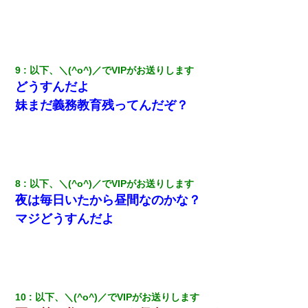
走り回っていて…
義兄嫁「娘が大学に入ったら下宿させて」私「しつこい、学校斡
旋のアパートに行け」→ 旦那が義兄に通報したら「志望校を変え
ろ！」とキレて・・・
9
以下、＼(^o^)／でVIPがお送りします
どうすんだよ
【ワロタ】姉から「肉食系14才、乳丸出し、毛はうっすら生えか
妹まだ義務教育残ってんだぞ？
け」というタイトルで画像が送られてきた
友人「酒の勢いで女先輩をホテルに連れ込んだｗｗｗｗｗ」俺
「…」
8
以下、＼(^o^)／でVIPがお送りします
【考察】兄嫁急死の1年後、兄が引越すというので手伝いに行った
ら下着が入った引き出しの奥にとんでもないモノを見つけた
夜は毎日いたから昼間なのかな？
マジどうすんだよ
【衝撃】婚約者「兄と結婚はするけど嫁入りするわけじゃない。
お互い干渉はしないようにしましょう」→ その後に結納金の話を
したので、母が・・・
32歳ワイ、34歳の可愛い女と付き合うも現実を知ってしまい無事
10
以下、＼(^o^)／でVIPがお送りします
死亡・・・