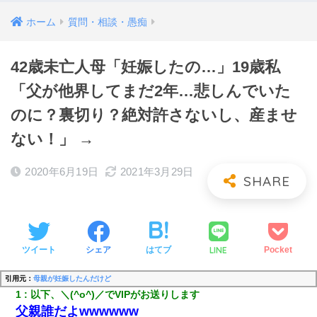
ホーム
質問・相談・愚痴
42歳未亡人母「妊娠したの…」19歳私
「父が他界してまだ2年…悲しんでいた
のに？裏切り？絶対許さないし、産ませ
ない！」 →
2020年6月19日
2021年3月29日
LINE
ツイート
シェア
はてブ
Pocket
引用元：
母親が妊娠したんだけど
1
以下、＼(^o^)／でVIPがお送りします
父親誰だよwwwwww