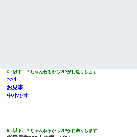
嫁が弁護士を連れてきて「悪いと思うなら慰謝料を払って離婚し
ろ」→ 俺「完全に恐喝になってますね」「お前、これが詐欺だっ
て知ってる？」
彼女にプロポーズしてOK貰った俺、告げられた結婚条件にブチ切
れて無事婚約破棄・・・
夫に癌の余命宣告。その闘病中に長女から信じられない言葉を受
けた
6
以下、？ちゃんねるからVIPがお送りします
>>4
「パワハラを受けたから思い切って転職した」とSNSで呟いた
ら、速攻でパワハラかました元上司がLINEを送ってきた。
お見事
中小です
居酒屋にて。兄の紹介者「お酒飲みなって」私「未成年なので無
理です！」酷すぎるワードの連発で、耐えきれず店員に5千円を渡
し「お勘定です。逃がして下さい」その後、録音内容を父に聞か
せたら...
5
以下、？ちゃんねるからVIPがお送りします
10年ほど前、息子がまだ年中だった時に離婚したんだけど、一昨
年の暮れに突然息子が職場を訪ねてきた。