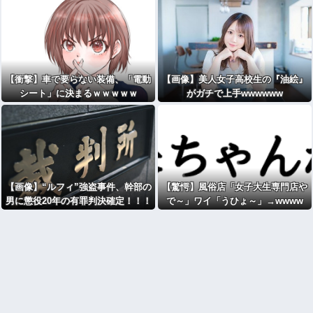
【衝撃】車で要らない装備、「電動
【画像】美人女子高校生の『油絵』
シート」に決まるｗｗｗｗｗ
がガチで上手wwwwww
【画像】“ルフィ”強盗事件、幹部の
【驚愕】風俗店「女子大生専門店や
男に懲役20年の有罪判決確定！！！
で～」ワイ「うひょ～」→wwww