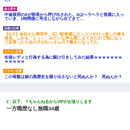
中途採用のAが部長から呼び出された。Aはヘラヘラと部屋に入っ
ていき、1時間後に号泣しながら出てきて…
【GJ!】会社から帰宅中、広い駐車場にエンジンかけっ放しの車を
発見。しかも「ヒィ～」みたいな声も聞こえてきたので気になっ
て近寄ったら女の子がおっさんの下敷きになってた
生保レディと行為する為に駆け引きしてみた結果ｗｗｗｗｗｗｗ
ｗｗｗｗｗ
この母親は娘の黒歴史を掘り出さないと死ぬんか？ 死ぬんか？
朝起きたら嫁がいなかった。俺（嫁も嫁実家も電話に出ない…不
安だ）→ 仕事を早退して帰宅すると、嫁と嫁両親と知らない男が
２人・・・
2
以下、？ちゃんねるからVIPがお送りします
一方職歴なし無職34歳
【画像】女上司(30)「終電なくなったね…部屋くる？」ワイ「行
きます！」