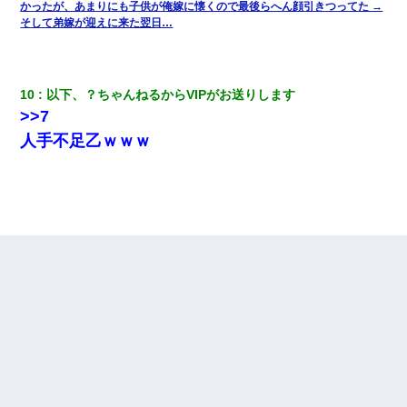
かったが、あまりにも子供が俺嫁に懐くので最後らへん顔引きつってた →
彼女(37)の情欲がえげつない件ｗｗｗｗｗｗｗ
そして弟嫁が迎えに来た翌日…
【画像】女の子「お母さん！！私ようやくファッションモデルに
選ばれたの！絶対見に来てね！」→悲しい結果がこれ・・・
10
以下、？ちゃんねるからVIPがお送りします
>>7
人手不足乙ｗｗｗ