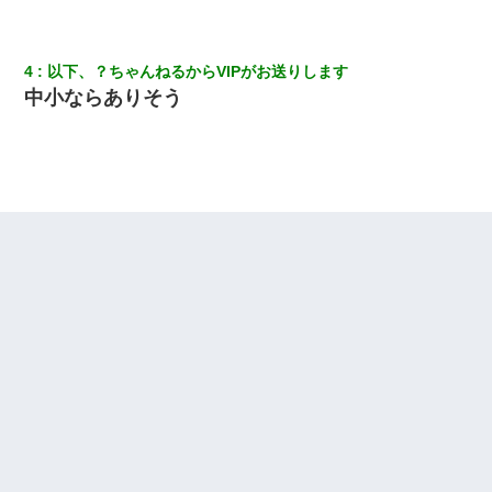
全く親しくないママ友Aから突然「飲み会しよう」と誘われたがお
断りした。後日Aの企みを知ってゾッとするやら腹立つやら！
4
以下、？ちゃんねるからVIPがお送りします
中小ならありそう
旦那の元嫁「離婚したとはいえ、私が本来の妻。許可なく結婚す
るなんてどういう神経してるの？離婚届を記入して持って来い」
→笑いが止まらなくなり・・・
【修羅場】彼女親「カスな家柄のヤツなんかと家族になるのはご
めんだ」俺「じゃあ別れます…」→ 彼女「なんで言い返してくれ
なかったの？（泣」
ＤＮＡ検査『血縁関係０％』旦那「やっぱり托卵だったんだ…」
嫁「本当に身に覚えがない」「なにかの間違いだ！取り違え
だ！」→ 嫁「あっ」
何年か前に妹は離婚している。当時生まれた姪が義弟の子じゃな
かったため妹有責での離婚になり…
俺「初対面でなに言ったか覚えてる？」嫁「臭いんだよ！キモオ
タ？だっけ？」俺「だいたい合ってる。で、なんで告白してきた
の？」→