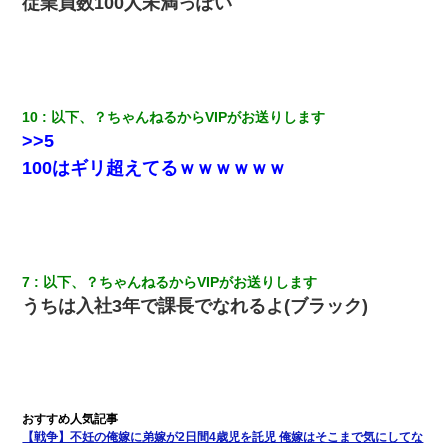
従業員数100人未満っぽい
ずっとニートだと思ってた同居の義弟が投資で旦那より稼いでる
とか知らなかった…
婚活パーティーでよく会う美女がいた。こんな完璧な容姿を持っ
10
以下、？ちゃんねるからVIPがお送りします
てしても結婚て難しいんだなぁ…と思ってた
>>5
100はギリ超えてるｗｗｗｗｗｗ
嫁に不倫されたから嫁と不倫相手に1000万の慰謝料請求した
｢昨日はお兄ちゃんと一緒にお風呂に入っちゃった～｣とか毎日兄
の話をしていたA子が事故で亡くなった。→Ａ子のお母さんの話に
驚愕…
7
以下、？ちゃんねるからVIPがお送りします
うちは入社3年で課長でなれるよ(ブラック)
近所のお寺に住み込みで手伝いしてる知的障害のオッサンがい
た。ある日、オッサンが火かき棒を持って顔を真っ赤にしながら
走り回っていて…
夫に癌の余命宣告。その闘病中に長女から信じられない言葉を受
けた
【戦争】不妊の俺嫁に弟嫁が2日間4歳児を託児 俺嫁はそこまで気にしてな