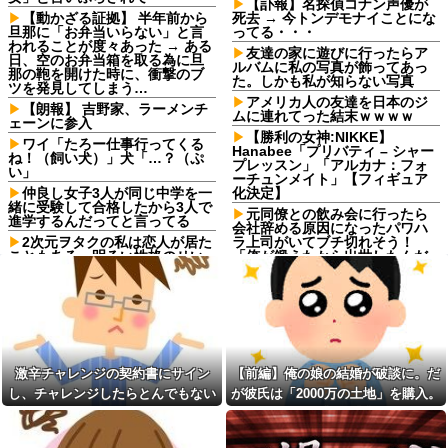
【訃報】名探偵コナン声優が
【動かざる証拠】 半年前から
死去 → 今トンデモナイことにな
旦那に「お弁当いらない」と言
ってる・・・
われることが度々あった → ある
友達の家に遊びに行ったらア
日、空のお弁当箱を取る為に旦
ルバムに私の写真が飾ってあっ
那の鞄を開けた時に、衝撃のブ
た。しかも私が知らない写真
ツを発見してしまう…
アメリカ人の友達を日本のジ
【朗報】 吉野家、ラーメンチ
ムに連れてった結末ｗｗｗｗ
ェーンに参入
【勝利の女神:NIKKE】
ワイ「たろー仕事行ってくる
Hanabee「プリバティ – シャー
ね！（飼い犬）」犬「…？（ぷ
プレッスン」「アルカナ：フォ
い」
ーチュンメイト」【フィギュア
仲良し女子3人が同じ中学を一
化決定】
緒に受験して合格したから3人で
元同僚との飲み会に行ったら
進学するんだってと言ってる
会社辞める原因になったパワハ
2次元ヲタクの私は恋人が居た
ラ上司がいてブチ切れそう！
こともある。明るい性格のせい
「俺が鍛えたから出世したんだ
か「貴女はヲタクじゃない、私
ろ奢れ」とか何様のつもりだ？
達とは生きている世界が違う」
【悲報】高市早苗、突如爆乳
といつも言われる
化wwwww（※画像あり）他
彼の同期の嫁が子供を産ん
【画像】アフリカ人「白人は
だ。すると、彼が「出産祝いに
俺たちの国から出ていけ
人生ゲームをあげるんだ！」と
ー！！」白人「わかった。出て
話してきて...
いくわ」⇒結果！！！
激辛チャレンジの契約書にサイン
【前編】俺の娘の結婚が破談に。だ
結婚式で見覚えのある男性を
ロッカーの現金が盗まれるも
し、チャレンジしたらとんでもない
が彼氏は「2000万の土地」を購入。
見つけた。どうしても気になっ
店長に疑われ激怒！10代キャバ
て調べてみると、思いもよらな
事態になった。救急車運ばれ胃の洗
こじれた二人は想像以上の修羅場に
嬢の私、自力でロッカー内にカ
い事実が判明して…
メラを仕掛けて犯人を特定した
浄や入院2日で10万超えて...
俺、ついに人妻と江ノ島デー
ら同僚の女だった…警察へ行く