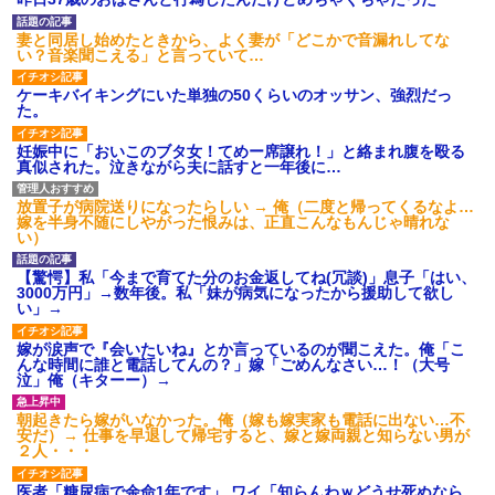
あり)
【ネット騒然】惨殺されたタ
妻と同居し始めたときから、よく妻が「どこかで音漏れしてな
ワマン頂き女子のこの動画、す
い？音楽聞こえる」と言っていて…
げえええええｗｗｗｗｗｗｗｗ
ｗｗｗ
ケーキバイキングにいた単独の50くらいのオッサン、強烈だっ
【愕然】白のクラウン俺氏、
た。
高速道路左車線を制限速度で走
った結果wwwwwwwwwwww
妊娠中に「おいこのブタ女！てめー席譲れ！」と絡まれ腹を殴る
百年の恋12-899 食べた量を
真似された。泣きながら夫に話すと一年後に…
張り合ってくる
【悲報】佐藤輝明・・・２軍
放置子が病院送りになったらしい → 俺（二度と帰ってくるなよ…
でも盛大にやらかす←あまり悲
嫁を半身不随にしやがった恨みは、正直こんなもんじゃ晴れな
しませないでくれ
い）
【驚愕】私「今まで育てた分のお金返してね(冗談)」息子「はい、
3000万円」→数年後。私「妹が病気になったから援助して欲し
い」→
嫁が涙声で『会いたいね』とか言っているのが聞こえた。俺「こ
んな時間に誰と電話してんの？」嫁「ごめんなさい…！（大号
泣」俺（キターー）→
朝起きたら嫁がいなかった。俺（嫁も嫁実家も電話に出ない…不
安だ）→ 仕事を早退して帰宅すると、嫁と嫁両親と知らない男が
２人・・・
医者「糖尿病で余命1年です」 ワイ「知らんわｗどうせ死ぬなら