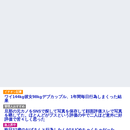
給＆異動になった。旦那「会社
とで欲求が満たされた」
辞めて来た」私「一体何をやら
かしたの？」旦那「…」→結
公園遊びの菓子交換が嫌だ。
果…
大人数だと菓子食べ放題みたい
になっちゃって身体にも歯にも
彼の実家に結婚のご挨拶に行
良くないし最悪
った。 彼父「本当にコイツでい
いの？」彼「なんだよ！結婚に
見合い相手は、坊ちゃん大学
反対なのか！？」彼母「落ち着
医学部出身の勤務医で実家は開
きなさい！（私）さん、実は...
業医、30代半ば、次男。これは
あかん！
ハードオフに売っていた4万
4000円のフィギュアがヤバすぎ
【衝撃】帰宅すると嫁が赤ん
るｗｗｗｗｗｗ「こんな高い
坊産み落としそうに→それだけ
の？ｗｗ」「逆に超安い」
では終わらなかった驚きの理由
とはｗｗｗｗ
私「ちょっと、人の家の金庫
触らないでよ！」キチママ『そ
主な税金の成り立ちを調べて
こに金庫があったから、開けて
みたよ
みようとしただけ☆』義兄「泥
は出てけ！二度と来るな！」結
果・・・
私「初めて飲む味だけどなん
のお茶？」彼「ちっ！」私「」
ワイ144kg彼女98kgデブカップル、1年間毎日行為しまくった結
【GIF】JSのカンチョーワロ
果
タ
後続車にクラクションを鳴ら
され彼氏が逆切れ。「何クラク
旦那の元カノをSNSで探して写真を保存して顔面評価スレで写真
ション鳴らしてんだ！降りてこ
を晒してた。ほとんどがブスという評価の中で二人ほど意外に好
いよ！」と怒鳴りだし...
評価で苦々しく思った
【衝撃】報酬100万円超の治験
募集がこちらｗｗｗｗｗ(※画像
昨日37歳のおばさんと行為したんだけどめちゃくちゃだった