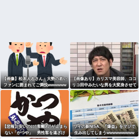
【画像】松本人志さん、大勢の若い
【画像あり】カリスマ美容師、ココ
ファンに囲まれてご満悦wwwwww
リコ田中みたいな男を大変身させて
wwwwwwww
しまうｗｗｗ
【悲報】安いのに“客離れ”が止まら
ワイの新NISA、『爆益』をマジで
ない「かつや」 男性客を遠ざけ
生み出してしまうwwwwwwwww
た、ワンコインの壁とは？