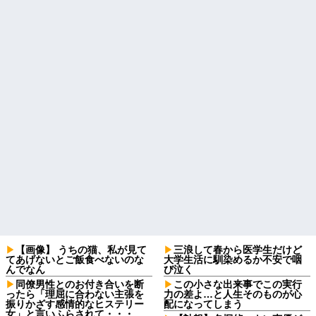
【画像】 うちの猫、私が見て
三浪して春から医学生だけど
てあげないとご飯食べないのな
大学生活に馴染めるか不安で咽
んでなん
び泣く
同僚男性とのお付き合いを断
この小さな出来事でこの実行
ったら「理屈に合わない主張を
力の差よ…と人生そのものが心
振りかざす感情的なヒステリー
配になってしまう
女」と言いふらされて・・・