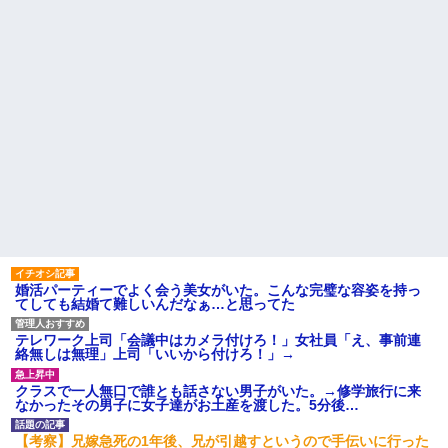
婚活パーティーでよく会う美女がいた。こんな完璧な容姿を持っ
てしても結婚て難しいんだなぁ…と思ってた
テレワーク上司「会議中はカメラ付けろ！」女社員「え、事前連
絡無しは無理」上司「いいから付けろ！」→
クラスで一人無口で誰とも話さない男子がいた。→修学旅行に来
なかったその男子に女子達がお土産を渡した。5分後…
【考察】兄嫁急死の1年後、兄が引越すというので手伝いに行った