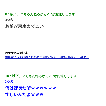
旦那が長男のDNA鑑定をしたら血縁関係0%だった。旦那「やっぱ
りウワキしてたんだな…」長男「俺は誰の子供なの？」長女・次
8
以下、？ちゃんねるからVIPがお送りします
男「ウワキ女！」
>>6
お前が東京までこい
友人「酒の勢いで女先輩をホテルに連れ込んだｗｗｗｗｗ」俺
「…」
17年飼っていた犬が亡くなった。鼻水垂らし嗚咽する私に、猫が
近づいて頭突きをしてきて…
彼氏家「うちは墨入れるのが伝統だから。お前も彫れ」 → 結果…
彼氏の家に泊まる事になり、ゲームで盛り上がってさぁ寝よう！
と電気を消すとミシッって音が…彼「ちょっと待ってて」→勢い
よくドアを開けるとなんと…
10
以下、？ちゃんねるからVIPがお送りします
【驚愕】私「今まで育てた分のお金返してね(冗談)」息子「はい、
>>8
3000万円」→数年後。私「妹が病気になったから援助して欲し
い」→
俺は課長だぞｗｗｗｗｗｗ
忙しいんだよｗｗｗ
上司「何なの、この書類！！」私「あの‥」上司「今は私が話し
てるの！」私「ですから」上司「黙って聞きなさい！」私「それ
は」上司「言い訳しない！」→結果ｗｗｗｗｗ