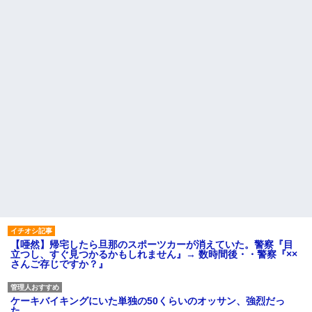
【唖然】帰宅したら旦那のスポーツカーが消えていた。警察『目
立つし、すぐ見つかるかもしれません』→ 数時間後・・警察『××
さんご存じですか？』
ケーキバイキングにいた単独の50くらいのオッサン、強烈だっ
た。