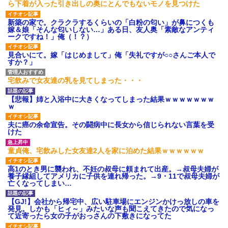
ら下着が入った引き出しの奥にとんでもないモノを見つけた
新築の家で。クラクラするくらいの「白粉の匂い」が鼻につくも
嫁＆娘「そんな匂いしない…」ある日、友人奥「素敵なアンティ
ークですね！」俺（！？）
見合いにて。嫁「はじめまして」俺「失礼ですが○○さんご本人で
すか？」
宅飲みで女友達の乳を見てしまった・・・
【悲報】姉と入浴中に大きくなってしまった結果ｗｗｗｗｗｗｗ
ｗ
夫に癌の余命宣告。その闘病中に長女から信じられない言葉を受
けた
童貞俺、宅飲みした女友達2人を家に泊めた結果ｗｗｗｗｗｗ
高1のとき男に襲われ、不妊の叔母に頼まれて出産。→叔母夫婦が
養子縁組してアメリカに子供を連れ帰った。→9・11で叔母夫婦が
亡くなってしまい…
【GJ!】会社から帰宅中、広い駐車場にエンジンかけっ放しの車を
発見。しかも「ヒィ～」みたいな声も聞こえてきたので気になっ
て近寄ったら女の子がおっさんの下敷きになってた