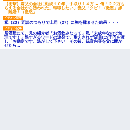
【衝撃】嫁父の会社に勤続１０年、手取り１４万 → 俺「２２万も
らえる会社から誘われた。転職したい」義父「クビ！（激怒」嫁
「離婚！（激怒」
私（23）冗談のつもりで上司（27）に胸を揉ませた結果・・・
居酒屋にて。兄の紹介者「お酒飲みなって」私「未成年なので無
理です！」酷すぎるワードの連発で、耐えきれず店員に5千円を渡
し「お勘定です。逃がして下さい」その後、録音内容を父に聞か
せたら...