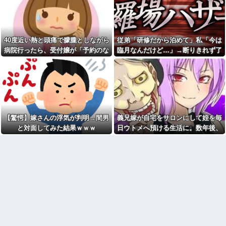
ト。だがこれって不倫なのか？
と言って止められ、加害者に泣
かれながら大揉めして・・・
グラボ、国内価格4割値上げか
ｗｗｗｗｗｗｗｗｗｗｗｗｗｗ
産院で知り合ったMママが、口
ｗｗ
唇口蓋裂で生まれたM子と一緒に
うちにやってきて、M「この子あ
40度近い熱と頭痛で朦朧としながら
従弟「研修だから泊めて」私「今は
【悲報】女「丸亀製麺美味し
げるから、私さんの赤ちゃんを
かったね」俺「また来ようよ」
病院行ったら、受付嬢が「予約のな
臨月なんだけど…」→断りきれず了
代わりにちょうだい！(泣」私
店員「お会計2380円になりまー
「落ち着いて！」→その後…
い人は診ません」と拒否された。タ
承したら、さらに図々しい要求まで
す」→その後『こう』なったん
だが俺悪くないよ
公園遊びの菓子交換が嫌だ。
クシーを呼ぶための電話も貸してく
飛び出して…
な？？？？？？？？
大人数だと菓子食べ放題みたい
れず...
になっちゃって身体にも歯にも
【画像】ワイ「アルファード
良くないし最悪
いいなあ。買いに行くか」店員
「ほいっ見積もりな！」ワイ
公園遊びの菓子交換が嫌だ。
「金額おかしくね？」←お前ら
大人数だと菓子食べ放題みたい
もそう思うよな？？？？？
になっちゃって身体にも歯にも
【驚愕】嫁さんの浮気が判明→間男
義兄嫁が自宅をサロンにして姪を毎
良くないし最悪
【驚愕】ユーチューバー「撮
と対面してみた結果ｗｗｗ
日ウトメへ預ける生活に。数年後、
影で使うから、この高級時計も
旦那を亡くして８年。介護す
そのツケが一気に回ってきて…
車もぜ～んぶ経費でタダ！ｗ」
るつもりでウトメと同居してた
←まさかコレ本気にしてる奴な
のに「早く出て行け」とコトメ
んておらんよな？よな？w w w
がうるさい。私もウトメも納得
w w w w w w w w
して同居してるんだから干渉し
ないでくれる！
日産が社運をかけて発売する
SUVｗｗｗｗｗｗｗ
お前ら『ペルチェ素子の首ネ
ッククーラー』使ったことある
義兄嫁が自宅をサロンにして
か？
姪を毎日ウトメへ預ける生活
に。数年後、そのツケが一気に
【衝撃】ジャンプストアで大
回ってきて…
量注文→キャンセルを繰り返し
た32歳女を逮捕 238アカウン
旦那が仕事でやらかして、減
ト、総額43億円超「注文したこ