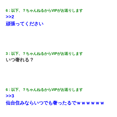
姉旦那の友達「ほんとのパパだよ～」私のお腹を触ってほざく。
→思わず手を叩いて振り払ったら…
6
以下、？ちゃんねるからVIPがお送りします
>>2
彼女(美人女医)にネックレスをプレゼント。「こんな安物を渡すく
頑張ってください
らいなら、渡さないほうがマシだからね」→ ６０万したと話した
ら・・・
彼にプロポーズされたんだけど、実は資産家だと知って婚約破棄
した。B子「A男くんと別れたって本当？私が付き合ってもい
い？」
3
以下、？ちゃんねるからVIPがお送りします
いつ奢れる？
【クズ】昔、兄がお見合いして「ブスすぎｗｗｗ」と断った女性
が、兄の同級生と結婚。それを知った兄は荒れ狂い、｢嫁さん、俺
のお古ですが気分はどう？」とメールを送った→
高1のとき男に襲われ、不妊の叔母に頼まれて出産。→叔母夫婦が
養子縁組してアメリカに子供を連れ帰った。→9・11で叔母夫婦が
6
以下、？ちゃんねるからVIPがお送りします
亡くなってしまい…
>>3
仙台住みならいつでも奢ったるでｗｗｗｗｗｗ
妹が嘘つきな元カレと寄りを戻してしまったという話をしていた
ら、旦那の顔が曇って雰囲気が一転。そそくさと話を切り上げて
いつもより早く寝付いてしまった…｜生活｜ワロタあんてな