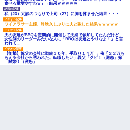
食べる量増やすわｗ」→結果ｗｗｗｗｗ
私（23）冗談のつもりで上司（27）に胸を揉ませた結果・・・
ワイアラサー主婦、昨晩久しぶりに夫と致した結果ｗｗｗｗｗ
夫の友達がBBQを定期的に開催して夫婦で参加してたんだけど、
女性側のリーダーみたいな人に「BBQは友達とやりなよ！」と言
われて…
【衝撃】嫁父の会社に勤続１０年、手取り１４万 → 俺「２２万も
らえる会社から誘われた。転職したい」義父「クビ！（激怒」嫁
「離婚！（激怒」