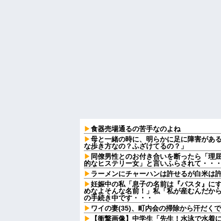
食器売場通るの苦手なのよね
母と一緒の時に、明らかに足に障害があ
な歩き方なの？ふざけてるの？」
同僚男性とのお付き合いを断ったら「理
的なヒステリー女」と言いふらされて・・
ラーメンにチャーハンは許せるが白米は
妊娠中の私「息子の名前は『パスタ』にす
めなよそんな名前！」私「私が産むんだか
の手続き中です・・・
ワイの妻(35)、町内会の掃除から汗だく
【衝撃画像】中学生「先生！水泳で水着