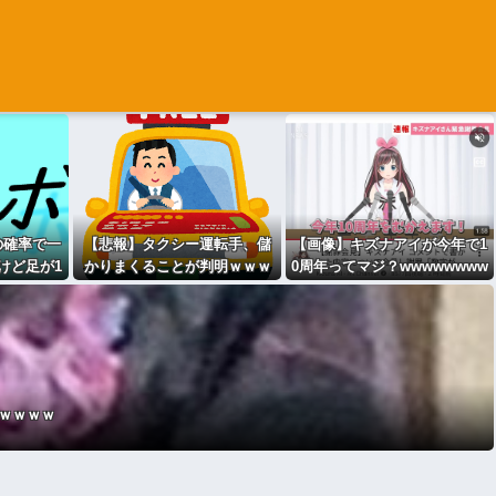
の確率で一
【悲報】タクシー運転手、儲
【画像】キズナアイが今年で1
けど足が1
かりまくることが判明ｗｗｗ
0周年ってマジ？wwwwwwww
コスパ良す
ｗｗｗｗｗｗｗｗｗｗｗｗｗ
wwwwwwwww
ｗｗｗｗｗｗｗｗｗ
ｗｗｗｗ