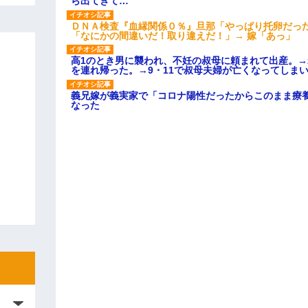
ら出てきて…
ＤＮＡ検査『血縁関係０％』旦那「やっぱり托卵だっ
「なにかの間違いだ！取り違えだ！」→ 嫁「あっ」
高1のとき男に襲われ、不妊の叔母に頼まれて出産。
を連れ帰った。→9・11で叔母夫婦が亡くなってしま
義兄嫁が義実家で「コロナ陽性だったからこのまま療
なった