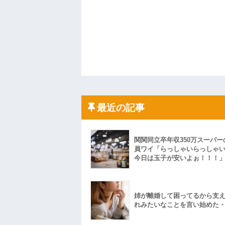
最近の記事
関関同立卒年収350万スーパー
員ワイ「らっしゃいらっしゃ
今日は玉子が安いよぉ！！！
姉が離婚して困ってるから支
れみたいなことを言い始めた