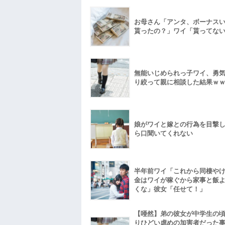
お母さん「アンタ、ボーナス
貰ったの？」ワイ「貰ってな
無能いじめられっ子ワイ、勇
り絞って親に相談した結果ｗ
娘がワイと嫁との行為を目撃
ら口聞いてくれない
半年前ワイ「これから同棲や
金はワイが稼ぐから家事と飯
くな」彼女「任せて！」
【唖然】弟の彼女が中学生の
りひどい虐めの加害者だった