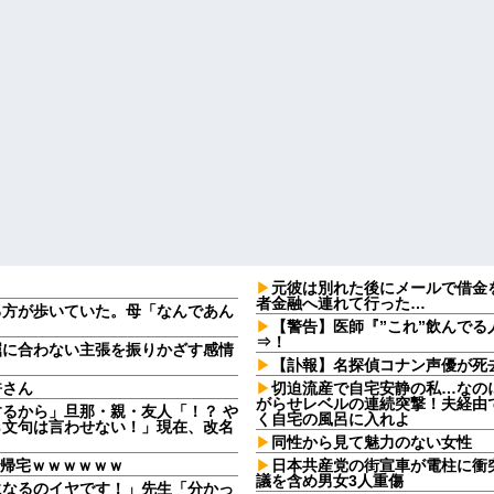
元彼は別れた後にメールで借金
者金融へ連れて行った…
る方が歩いていた。母「なんであん
【警告】医師『”これ”飲んでる
⇒！
屈に合わない主張を振りかざす感情
・
【訃報】名探偵コナン声優が死去
許さん
切迫流産で自宅安静の私…なの
がらせレベルの連続突撃！夫経由で
るから」旦那・親・友人「！？ や
く自宅の風呂に入れよ
ら文句は言わせない！」現在、改名
同性から見て魅力のない女性
で帰宅ｗｗｗｗｗｗ
日本共産党の街宣車が電柱に衝
議を含め男女3人重傷
になるのイヤです！」先生「分かっ