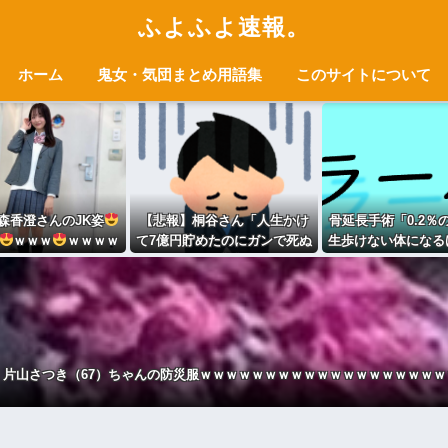
ふよふよ速報。
ホーム
鬼女・気団まとめ用語集
このサイトについて
森香澄さんのJK姿
【悲報】桐谷さん「人生かけ
骨延長手術「0.2％
ｗｗｗ
ｗｗｗｗ
て7億円貯めたのにガンで死ぬ
生歩けない体になる
ｗｗ
かも。もっと素直に遊べばよ
0cm伸びます」←
かった」
ぎるだろ
】片山さつき（67）ちゃんの防災服ｗｗｗｗｗｗｗｗｗｗｗｗｗｗｗｗｗｗｗ