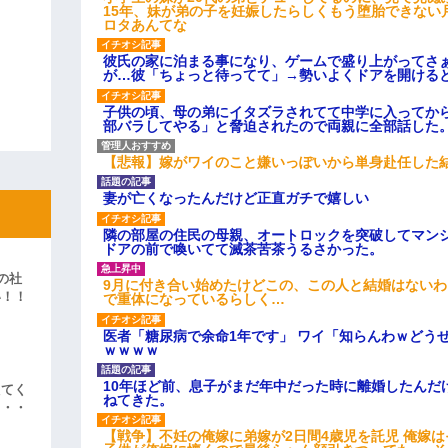
15年、妹が弟の子を妊娠したらしくもう堕胎できない
ロタあんてな
彼氏の家に泊まる事になり、ゲームで盛り上がってさ
が…彼「ちょっと待ってて」→勢いよくドアを開ける
子供の頃、母の弟にイタズラされてて中学に入ってか
部バラしてやる」と脅迫されたので両親に全部話した
【悲報】嫁がワイのこと嫌いっぽいから単身赴任した
妻が亡くなったんだけど正直ガチで嬉しい
隣の部屋の住民の母親、オートロックを突破してマン
ドアの前で喚いてて滅茶苦茶うるさかった。
の社
9月に付き合い始めたけどこの、この人と結婚はない
い！！
で重体になっているらしく…
」
医者「糖尿病で余命1年です」 ワイ「知らんわｗどう
ｗｗｗｗ
10年ほど前、息子がまだ年中だった時に離婚したんだ
えてく
ねてきた。
・・・
【戦争】不妊の俺嫁に弟嫁が2日間4歳児を託児 俺嫁