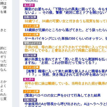
ったのだ
結婚は
、「諦
隣室のお婆ちゃん「下階からの異臭に困ってる、今も
女を連
ないよ」→ その後。警察『絶対に窓とドアを開けない
32歳ワイ、34歳の可愛い女と付き合うも現実を知っ
13歳娘が元嫁のところから逃げてきた。どう扱ったら
引きと
ケーキバイキングにいた単独の50くらいのオッサン、
子供の頃、母の弟にイタズラされてて中学に入ってか
滅的に
部バラしてやる」と脅迫されたので両親に全部話した
どれだ
リギリ
嫁が弁護士を連れてきて「悪いと思うなら慰謝料を払っ
やった
ますね」「お前、これが詐欺だって知ってる？」
名前だ
、なん
【衝撃】職場に入って来た綺麗な新人さんに職場を案内
「！？」→ 突然、突き飛ばされて左手の甲を踏みつけ
」とか
何年か前に妹は離婚している。当時生まれた姪が義弟
をよく
り…
たと
かれた
[緊急]ベロベロの女に声をかけて行為してきた結果
同じ質
中途採用のAが部長から呼び出された。Aはヘラヘラと