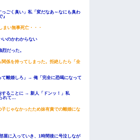
すっごく臭い」私「変だなあ～なにも臭わ
で』
てしまい無事死亡・・・
いいのかわからない
強烈だった。
ら関係を持ってしまった。拒絶したら「全
。
て離婚しろ」→ 俺「完全に恐喝になって
することに → 新人「ドンッ！」私
られて…
の子じゃなかったため妹有責での離婚にな
部屋に入っていき、1時間後に号泣しなが