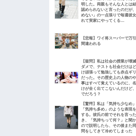
明した。両親もそんな人とは
認められないと言ったのだが
めない」の一点張りで毎週彼
れて実家にやってくる…
【悲報】ワイ将スーパーで万
間違われる
【疑問】私は社会の授業が壊
ダメで、テストも社会だけは
け頑張って勉強しても赤点ギ
だった。その歴史上の人物の
事はすべて覚えているのに、
けが全く出てこないんだけど
でだろう？
【驚愕】私は「気持ち少なめ
「気持ち多め」のような表現
する。彼氏の前でそれを言っ
き、「気持ちって何？」と聞
ので説明したら、その後また
問をしてきて冷めてしまった