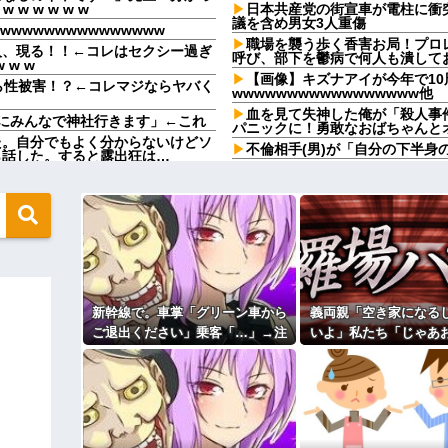
 w w w w
日本共産党の街宣車が電柱に衝
議を含め男女3人重傷
wwwwwwwwwwwwww
職場を襲う歩く香害お局！プロ
人、現る！！←コレはセクシー過ぎ
呼び、部下を鬱病で何人も潰して
 w w
【画像】キズナアイが今年で10
ら性被害！？←コレマジならヤバく
wwwwwwwwwwwwwwwww他
血を見て失神した俺が「殺人事
にみんなで神社行きます」←これ
パニックに！勇敢なおばちゃんと
た。自分でもよく分からないけどソ
不倫相手(男)が「自分の下半身
ら話した。すると露出狂は…
取り放題でてんこ盛りにしてる
の写真が飾ってあった。しかも私が
う、、、
取り放題でてんこ盛りにしてる
せて帰宅。不倫を確信した俺は調査
う、、、
女「赤ちゃん抱っこしてみます
る。旦那含め旦那方の親戚ほとんど
おおおおお）
【画像】このボケて、破壊力あ
私「えっ…」→あまりにも強烈な持
コトメの結婚式で、知らない間
新幹線で。車掌「グリーン車から
義両親「空き家になる
「確認します」→女子会ディナーの
旦那の同僚女が旦那の元カノ。
…
で残業したり二人で出張に行った
ご退出ください」乗客「…」→注
いよ」私たち「じゃあ
嘘つくのかな
末路が悲惨すぎるｗｗｗｗ
意されても動かない乗客を見てい
えて…」→引っ越した
休んだ翌日、先輩パートに申し
ィギュアがヤバすぎるｗｗｗｗｗｗ
たら、その直後まさかの展開に…
外の出来事が待って
た。このパートの性格悪くないか
【速報】専門家「イオンモール
よ！」キチママ『そこに金庫があっ
ど…」
「泥は出てけ！二度と来るな！」結
主な税金の成り立ちを調べてみ