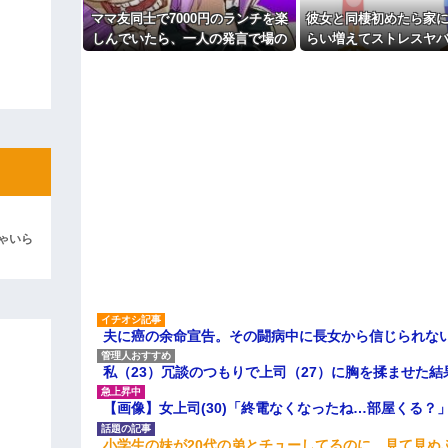
彼「ちっ！」私「」
ママ友同士で7000円のランチを楽
彼女と同棲初めたら家に
しんでいたら、一人の発言で場の
らい増えてストレスヤバ
逆切れ。「何クラクション鳴らして
空気が凍りついた。その理由と
で余裕だろと思ってた
は…
めやがった
らｗｗｗｗｗ(※画像あり)
女子のこの動画、すげえええええｗ
車線を制限速度で走った結果
くる
やらかす←あまり悲しませないでく
ゃいら
夫に癌の余命宣告。その闘病中に長女から信じられな
私（23）冗談のつもりで上司（27）に胸を揉ませた結
【画像】女上司(30)「終電なくなったね…部屋くる？
小学生の妹が20代の弟とチューしてるのに、見て見ぬ