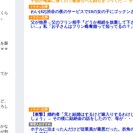
子供が俺嫁に懐くので最後らへん顔引きつってた → 
わい(42)渋谷の夜のサービスで19の女の子にゴック
いくら
い」
父が他界→父のフリン相手『どうか相続を放棄して下
い…』私「お子さんはフリン略奪婚って知ってるの？」
気を振
ｗｗｗ
してか
けど、
よろし
【衝撃】婚約者「兄と結婚はするけど嫁入りするわけ
しょう」→ その後に結納金の話をしたので、母が・・
頃かな
ホテルに泊まったんだけど従業員が最悪だった。折角
事が判