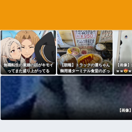
無職転生の重婚の話がキモイ
【朗報】トラックの運ちゃん
【画像】
ってまた盛り上がってる
御用達ターミナル食堂のざっ
ｗｗ
ｗ
かけないオムライスｗｗｗｗ
ｗｗｗｗｗｗ
【画像