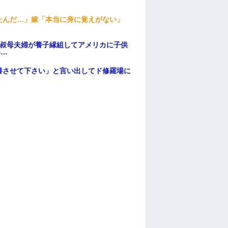
たんだ…」嫁「本当に身に覚えがない」
→叔母夫婦が養子縁組してアメリカに子供
い…
養させて下さい」と言い出してド修羅場に