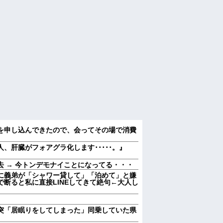
を申し込んできたので、会ってその場で消費
人、肝臓がフォアグラ化します･････。』
 → 今トンデモナイことになってる・・・
に義弟が「シャワー貸して」「泊めて」と嫌
断ると私に直接LINEしてきて絶句←大人し
突「居眠りをしてしまった」同乗していた県