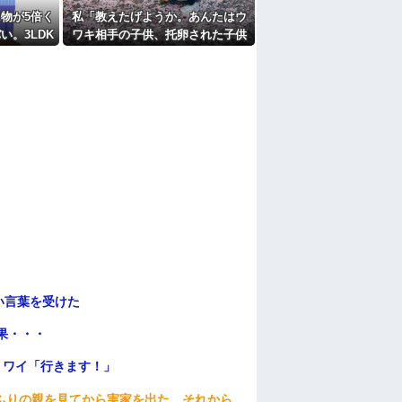
物が5倍く
私「教えたげようか。あんたはウ
い。3LDK
ワキ相手の子供、托卵された子供
けど全部埋
だよｗ」A「いい加減なこという
な！」私「みんな知ってるよ？か
わいそうだから言ってないだけ
ｗ」 → そしてAはA母に確認し
てしまう……..
い言葉を受けた
果・・・
」ワイ「行きます！」
ふりの親を見てから実家を出た。それから