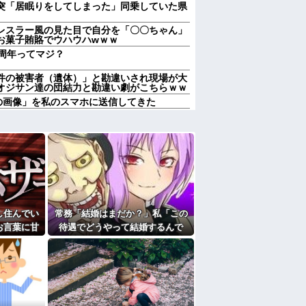
突「居眠りをしてしまった」同乗していた県
レスラー風の見た目で自分を「〇〇ちゃん」
お菓子賄賂でウハウハwｗｗ
周年ってマジ？
件の被害者（遺体）」と勘違いされ現場が大
オジサン達の団結力と勘違い劇がこちらｗｗ
の画像」を私のスマホに送信してきた
のはまあ見かけるが持ち帰りはなしでしょ
のはまあ見かけるが持ち帰りはなしでしょ
か～？w」ワイ（やめろおおおおおおおおお
りすぎてクッソワロタｗｗｗｗｗｗｗｗｗ
にお祝いの歌を弾き語りする事になってた
し住んでい
常務「結婚はまだか？」私「この
なのにしょっちゅうペアで仕事してて遅くま
り。なんで「今度の出張は一人で行く」って
お言葉に甘
待遇でどうやって結婚するんで
途端、予想
す？」→飲み会で本音を返したら
送りあるかと確認したらいきなりキレられ
いて…
場が静まり返って…
？
熊本の爆心地に”こんなもの”があったんだけ
たよ