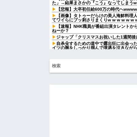
た」→結果まさかの『こう』なってしまうw w w
【悲報】大卒初任給600万の時代へwwwww
【画像】タトゥーだらけの美人海鮮料理
てワイらにブッ刺さりまくりw w w w w w w
【速報】NHK職員が番組出演タレントか
ねーか？
ジャップ「クリスマスお祝いした1週間後
自杀殳するための道中で露出狂に出会っ
イツの腕をしっかり掴んで境遇を泣きなが
友達の家に遊びに行ったらアルバムに私
知らない写真
【前編】嫁が男っぽい香水の匂いを纏わ
を遂行したんだが...
自分の娘がO型だと分かってホッとして
B型で...
店員「母親は店が教育するものです！」
論に店内が騒然となって…
私「一人分キャンセルできますか？」店
予約変更を伝えたら、思わぬ連絡が届いて
【肥満】 103キロで彼氏にフラれた女の
ハードオフに売っていた4万4000円のフ
「こんな高いの？ｗｗ」「逆に超安い」
私「ちょっと、人の家の金庫触らないで
たから、開けてみようとしただけ☆』義兄
果・・・