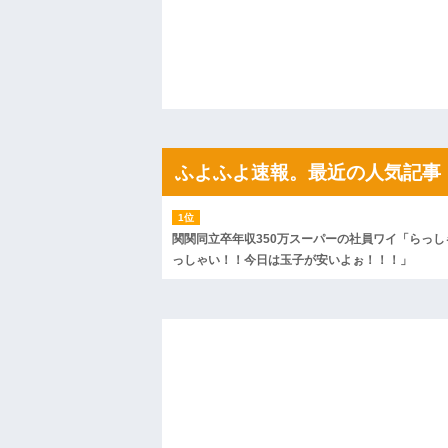
私「初めて飲む味だけどなんのお茶？」
【GIF】JSのカンチョーワロタ
後続車にクラクションを鳴らされ彼氏が
んだ！降りてこいよ！」と怒鳴りだし...
【衝撃】報酬100万円超の治験募集がこち
【ネット騒然】惨殺されたタワマン頂き
ｗｗｗｗｗｗｗｗｗｗ
【愕然】白のクラウン俺氏、高速道路左
wwwwwwwwwwww
ふよふよ速報。最近の人気記事
百年の恋12-899 食べた量を張り合って
【悲報】佐藤輝明・・・２軍でも盛大に
れ
関関同立卒年収350万スーパーの社員ワイ「らっし
っしゃい！！今日は玉子が安いよぉ！！！」