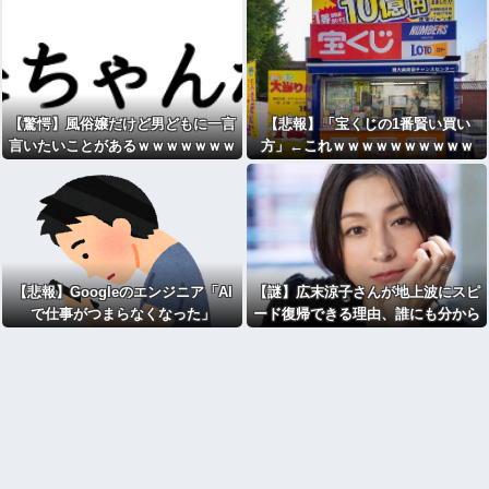
【驚愕】風俗嬢だけど男どもに一言
【悲報】「宝くじの1番賢い買い
言いたいことがあるｗｗｗｗｗｗｗ
方」←これｗｗｗｗｗｗｗｗｗｗ
ｗｗwwww
【悲報】Googleのエンジニア「AI
【謎】広末涼子さんが地上波にスピ
で仕事がつまらなくなった」
ード復帰できる理由、誰にも分から
ない⇒！