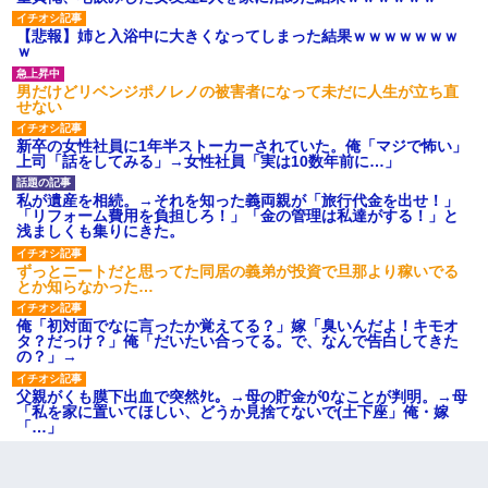
【悲報】姉と入浴中に大きくなってしまった結果ｗｗｗｗｗｗｗ
ｗ
男だけどリベンジポノレノの被害者になって未だに人生が立ち直
せない
新卒の女性社員に1年半ストーカーされていた。俺「マジで怖い」
上司「話をしてみる」→女性社員「実は10数年前に…」
私が遺産を相続。→それを知った義両親が「旅行代金を出せ！」
「リフォーム費用を負担しろ！」「金の管理は私達がする！」と
浅ましくも集りにきた。
ずっとニートだと思ってた同居の義弟が投資で旦那より稼いでる
とか知らなかった…
俺「初対面でなに言ったか覚えてる？」嫁「臭いんだよ！キモオ
タ？だっけ？」俺「だいたい合ってる。で、なんで告白してきた
の？」→
父親がくも膜下出血で突然ﾀﾋ。→母の貯金が0なことが判明。→母
「私を家に置いてほしい、どうか見捨てないで(土下座」俺・嫁
「…」