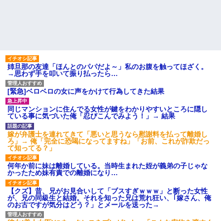
待ってたら、ある親子が呼ばれ
とになっていて…
入っていった。すると待合室に
間男が嫁と一緒に「お願いし
いた爺さんが受付に……「家族
ます離婚してください。出来る
だから一緒に診察していい
だけの償いはします。」とか言
か？」
ってきたからブチ切れて100発ぐ
パートの面接で号泣しながら
らい殴る蹴るでフルボッコに...
「ここもダメだったらもう食べ
【復讐】 絶対に「植えてはい
ていけないんです」って熱弁し
けない植物」を小学校に植えた
てた人がいた
姉旦那の友達「ほんとのパパだよ～」私のお腹を触ってほざく。
→20年経って見に行くと…
母が兄一家にお米を送って
→思わず手を叩いて振り払ったら…
「！？」衝撃の光景が・・・
る。それを兄嫁がご近所さんに
ハードオフに売っていた4万
売ってた。私「お母さんい
[緊急]ベロベロの女に声をかけて行為してきた結果
4000円のフィギュアがヤバすぎ
る？」甥「お米の配達に行って
るｗｗｗｗｗｗ「こんな高い
る」私「？配達？」姪「それ言
の？ｗｗ」「逆に超安い」
っちゃダメなんだよ！」ガチャ
同じマンションに住んでる女性が鍵をわかりやすいところに隠し
私「ちょっと、人の家の金庫
主な税金の成り立ちを調べて
ている事に気づいた俺「忍びこんでみよう！」→ 結果
触らないでよ！」キチママ『そ
みたよ
こに金庫があったから、開けて
嫁が弁護士を連れてきて「悪いと思うなら慰謝料を払って離婚し
みようとしただけ☆』義兄「泥
ろ」→ 俺「完全に恐喝になってますね」「お前、これが詐欺だっ
は出てけ！二度と来るな！」結
て知ってる？」
果・・・
私「初めて飲む味だけどなん
何年か前に妹は離婚している。当時生まれた姪が義弟の子じゃな
のお茶？」彼「ちっ！」私「」
かったため妹有責での離婚になり…
【GIF】JSのカンチョーワロ
タ
【クズ】昔、兄がお見合いして「ブスすぎｗｗｗ」と断った女性
後続車にクラクションを鳴ら
が、兄の同級生と結婚。それを知った兄は荒れ狂い、｢嫁さん、俺
され彼氏が逆切れ。「何クラク
のお古ですが気分はどう？」とメールを送った→
ション鳴らしてんだ！降りてこ
いよ！」と怒鳴りだし...