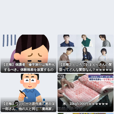
【悲報】保護者「修学旅行は無料化
【悲報】ところでおまえらさんの髪
するべき。体験格差を放置するの
型ってどんな髪型なん？ｗｗｗｗｗ
か」←これ
ｗｗｗｗｗ
【悲報】ワンピース原作者・尾田栄
米、10kg5,000円ｗｗｗｗｗｗ
一郎さん、他の人と同じ「漫画家」
という肩書きに不満