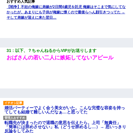
【戦争】不妊の俺嫁に弟嫁が2日間4歳児を託児 俺嫁はそこまで気にしてな
かったが、あまりにも子供が俺嫁に懐くので最後らへん顔引きつってた →
そして弟嫁が迎えに来た翌日…
31
以下、？ちゃんねるからVIPがお送りします
おばさんの若い二人に嫉妬してないアピール
婚活パーティーでよく会う美女がいた。こんな完璧な容姿を持っ
てしても結婚て難しいんだなぁ…と思ってた
転職先が決まったので退職の意思を伝えたら。上司「無責任」
「簡単には辞めさせない」私（どうせ辞めるし…）→ 思いっきり
反論をしてみた