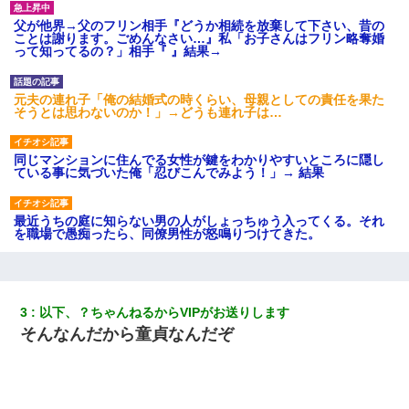
父が他界→父のフリン相手『どうか相続を放棄して下さい、昔の
ことは謝ります。ごめんなさい…』私「お子さんはフリン略奪婚
って知ってるの？」相手『 』結果→
元夫の連れ子「俺の結婚式の時くらい、母親としての責任を果た
そうとは思わないのか！」→どうも連れ子は…
同じマンションに住んでる女性が鍵をわかりやすいところに隠し
ている事に気づいた俺「忍びこんでみよう！」→ 結果
最近うちの庭に知らない男の人がしょっちゅう入ってくる。それ
を職場で愚痴ったら、同僚男性が怒鳴りつけてきた。
上司「何なの、この書類！！」私「あの‥」上司「今は私が話し
てるの！」私「ですから」上司「黙って聞きなさい！」私「それ
は」上司「言い訳しない！」→結果ｗｗｗｗｗ
3
以下、？ちゃんねるからVIPがお送りします
そんなんだから童貞なんだぞ
9月に付き合い始めたけどこの、この人と結婚はないわと判断して
別れた。その元彼が交通事故で重体になっているらしく…