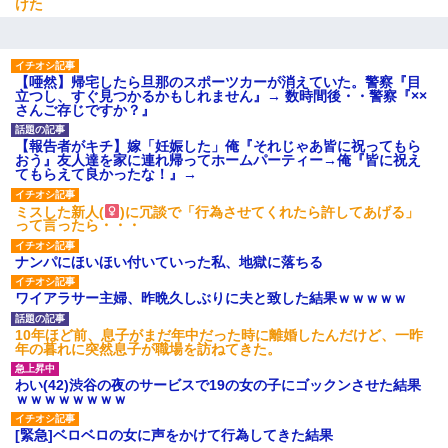
けた
【唖然】帰宅したら旦那のスポーツカーが消えていた。警察『目
立つし、すぐ見つかるかもしれません』→ 数時間後・・警察『××
さんご存じですか？』
【報告者がキチ】嫁「妊娠した」俺『それじゃあ皆に祝ってもら
おう』友人達を家に連れ帰ってホームパーティー→俺『皆に祝え
てもらえて良かったな！』→
ミスした新人(
)に冗談で「行為させてくれたら許してあげる」
って言ったら・・・
ナンパにほいほい付いていった私、地獄に落ちる
ワイアラサー主婦、昨晩久しぶりに夫と致した結果ｗｗｗｗｗ
10年ほど前、息子がまだ年中だった時に離婚したんだけど、一昨
年の暮れに突然息子が職場を訪ねてきた。
わい(42)渋谷の夜のサービスで19の女の子にゴックンさせた結果
ｗｗｗｗｗｗｗｗ
[緊急]ベロベロの女に声をかけて行為してきた結果