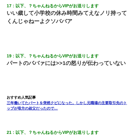
安だ）→ 仕事を早退して帰宅すると、嫁と嫁両親と知らない男が
２人・・・
17
以下、？ちゃんねるからVIPがお送りします
いい歳して小学校の休み時間みてえなノリ持って
くんじゃねーよクソババア
【復讐】義兄嫁「生活費、足りない分を貸してほしい」私「貸す
わけないでしょｗｗｗｗ」→ 理由を話したら泣き出して・・私
（あまりにも希望通り）
【まぬけ】夫「離婚だ！」私「わかった。で？」夫「慰謝料
だ！」私「いいけど弁護士通して。私も請求する」夫「」
19
以下、？ちゃんねるからVIPがお送りします
パートのババァには>>1の怒りが伝わっていない
妻と同居し始めたときから、よく妻が「どこかで音漏れしてな
い？音楽聞こえる」と言っていて…
書店「息子さんが万引きしました」私「はっ？(息子目の前にいる
し…)うちの子ではないので迎えに行きません」→息子を名乗って
た人物の正体が判明するも・・・
三年働いてたパートを突然クビになった。しかし元職場の主要取引先のト
ップが母方の叔父だったので…
３２歳俺「ずっと好きでした！！付き合って下さい！」 ２５歳
彼女「うん！！絶対幸せになろうね！！！！」 → ７年後ｗｗ
ｗｗｗ
21
以下、？ちゃんねるからVIPがお送りします
「パワハラを受けたから思い切って転職した」とSNSで呟いた