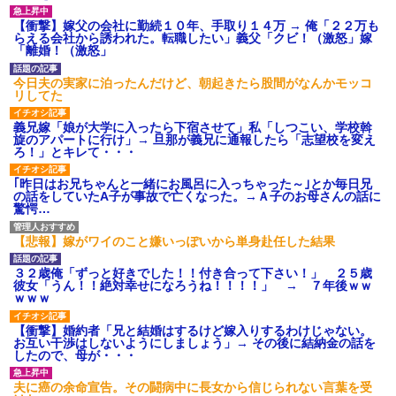
【衝撃】嫁父の会社に勤続１０年、手取り１４万 → 俺「２２万も
らえる会社から誘われた。転職したい」義父「クビ！（激怒」嫁
「離婚！（激怒」
今日夫の実家に泊ったんだけど、朝起きたら股間がなんかモッコ
リしてた
義兄嫁「娘が大学に入ったら下宿させて」私「しつこい、学校斡
旋のアパートに行け」→ 旦那が義兄に通報したら「志望校を変え
ろ！」とキレて・・・
｢昨日はお兄ちゃんと一緒にお風呂に入っちゃった～｣とか毎日兄
の話をしていたA子が事故で亡くなった。→Ａ子のお母さんの話に
驚愕…
【悲報】嫁がワイのこと嫌いっぽいから単身赴任した結果
３２歳俺「ずっと好きでした！！付き合って下さい！」 ２５歳
彼女「うん！！絶対幸せになろうね！！！！」 → ７年後ｗｗ
ｗｗｗ
【衝撃】婚約者「兄と結婚はするけど嫁入りするわけじゃない。
お互い干渉はしないようにしましょう」→ その後に結納金の話を
したので、母が・・・
夫に癌の余命宣告。その闘病中に長女から信じられない言葉を受