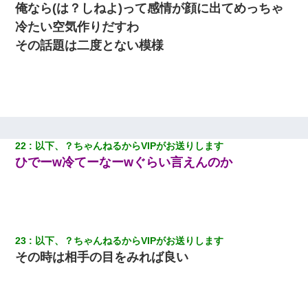
ら、速攻でパワハラかました元上司がLINEを送ってきた。
俺なら(は？しねよ)って感情が顔に出てめっちゃ
冷たい空気作りだすわ
彼にプロポーズされたんだけど、実は資産家だと知って婚約破棄
その話題は二度とない模様
した。B子「A男くんと別れたって本当？私が付き合ってもい
い？」
嫁が涙声で『会いたいね』とか言っているのが聞こえた。俺「こ
んな時間に誰と電話してんの？」嫁「ごめんなさい…！（大号
泣」俺（キターー）→
22
以下、？ちゃんねるからVIPがお送りします
彼氏の家に泊まる事になり、ゲームで盛り上がってさぁ寝よう！
ひでーw冷てーなーwぐらい言えんのか
と電気を消すとミシッって音が…彼「ちょっと待ってて」→勢い
よくドアを開けるとなんと…
嫁が弁護士を連れてきて「悪いと思うなら慰謝料を払って離婚し
ろ」→ 俺「完全に恐喝になってますね」「お前、これが詐欺だっ
て知ってる？」
23
以下、？ちゃんねるからVIPがお送りします
その時は相手の目をみれば良い
中途採用のAが部長から呼び出された。Aはヘラヘラと部屋に入っ
ていき、1時間後に号泣しながら出てきて…