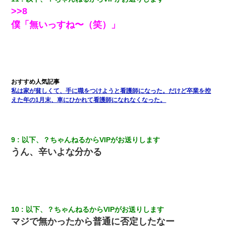
>>8
私『貯金貯まったし、やっと家建てられるね！』夫「実家を二世
僕「無いっすね〜（笑）」
帯住宅にした。それに貯金使った」→私『離婚しよう』夫「え
っ」私『使った貯金はあげるから』→すると…
22歳の頃、父に36歳の男性とお見合いをしてくれと頼まれた。父
の親会社の経営者の息子さんだったので、父も喜んで私の写真を
送ったんだが→
私は家が貧しくて、手に職をつけようと看護師になった。だけど卒業を控
えた年の1月末、車にひかれて看護師になれなくなった。
姉旦那の友達「ほんとのパパだよ～」私のお腹を触ってほざく。
→思わず手を叩いて振り払ったら…
夫に癌の余命宣告。その闘病中に長女から信じられない言葉を受
9
以下、？ちゃんねるからVIPがお送りします
けた
うん、辛いよな分かる
男だけどリベンジポノレノの被害者になって未だに人生が立ち直
せない
友人とふたりで山口に旅行した時の事。レンタカーを借りて山の
中の道を走っていたら、突然ガガッ！って音がして…
10
以下、？ちゃんねるからVIPがお送りします
マジで無かったから普通に否定したなー