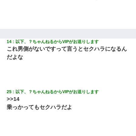
放置子が病院送りになったらしい → 俺（二度と帰ってくるなよ…
嫁を半身不随にしやがった恨みは、正直こんなもんじゃ晴れな
い）
居酒屋にて。兄の紹介者「お酒飲みなって」私「未成年なので無
理です！」酷すぎるワードの連発で、耐えきれず店員に5千円を渡
し「お勘定です。逃がして下さい」その後、録音内容を父に聞か
14
以下、？ちゃんねるからVIPがお送りします
せたら...
これ男側がないですって言うとセクハラになるん
だよな
隣室のお婆ちゃん「下階からの異臭に困ってる、今もすっごく臭
い」私「変だなあ～なにも臭わないよ」→ その後。警察『絶対に
窓とドアを開けないで』
元旦那から復縁要請。息子「最新型のiPhoneも買えない貧乏は嫌
だ、再婚して」私「なら父親と暮らせ」息子「やった＾＾」私
25
以下、？ちゃんねるからVIPがお送りします
（もう手遅れだったんだな…）
>>14
乗っかってもセクハラだよ
夫の友達がBBQを定期的に開催して夫婦で参加してたんだけど、
女性側のリーダーみたいな人に「BBQは友達とやりなよ！」と言
われて…
朝起きたら嫁がいなかった。俺（嫁も嫁実家も電話に出ない…不