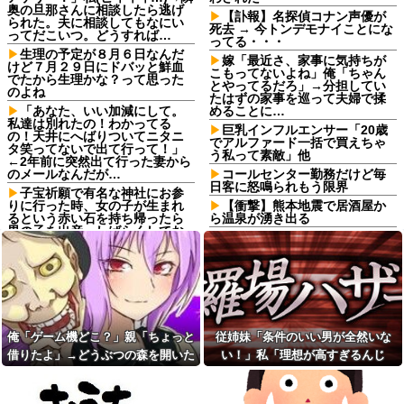
奥の旦那さんに相談したら逃げ
【訃報】名探偵コナン声優が
られた。夫に相談してもなにい
死去 → 今トンデモナイことにな
ってだこいつ。どうすれば…
ってる・・・
生理の予定が８月６日なんだ
嫁「最近さ、家事に気持ちが
けど７月２９日にドバッと鮮血
こもってないよね」俺「ちゃん
でたから生理かな？って思った
とやってるだろ」→分担してい
のよね
たはずの家事を巡って夫婦で揉
「あなた、いい加減にして。
めることに…
私達は別れたの！わかってる
巨乳インフルエンサー「20歳
の！天井にへばりついてニタニ
でアルファード一括で買えちゃ
タ笑ってないで出て行って！」
う私って素敵」他
←2年前に突然出て行った妻から
のメールなんだが…
コールセンター勤務だけど毎
日客に怒鳴られもう限界
子宝祈願で有名な神社にお参
りに行った時、女の子が生まれ
【衝撃】熊本地震で居酒屋か
るという赤い石を持ち帰ったら
ら温泉が湧き出る
男の子を出産。しばらくしてお
亡き叔母の遺書「実は17年前
礼も兼ねて石を返しに行こうと
に従兄弟と赤ちゃんを交換し
思って石を見ると…
た」全員で家族会議を開いた結
パートの面接で号泣しながら
果、拍子抜けするほど〇〇な展
「ここもダメだったらもう食べ
開を迎えて婚約者呆然←家族の
ていけないんです」って熱弁し
絆が深すぎて修羅場にならんか
てた人がいた
った
息子の彼女が家に来た時に、
【速報】憂国の士河合ゆうす
俺「ゲーム機どこ？」親「ちょっと
従姉妹「条件のいい男が全然いな
我が家を舐めるように隅々まで
け議員、埼玉県知事選に立候補
借りたよ」→どうぶつの森を開いた
い！」私「理想が高すぎるんじ
見た。その次の瞬間、女がとん
表明
でもない一言
瞬間、村が大変なことになってい
ゃ…？」→婚活の愚痴を聞き続けた
元職場の要注意オバサン、引
夫と姑が私の飼い猫を連れ去
っ越し先でご近所になり粘着開
て…
結果…
って川に捨てた。それで離婚し
始！！「どこまで送って！」か