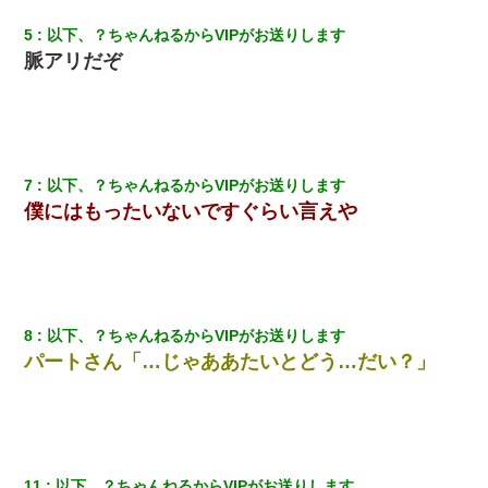
何年か前に妹は離婚している。当時生まれた姪が義弟の子じゃな
かったため妹有責での離婚になり…
5
以下、？ちゃんねるからVIPがお送りします
脈アリだぞ
私「結婚やめるわ」 婚約者「え？なんでなんで？」 → 放置した
結果…｜生活｜ワロタあんてな
｢昨日はお兄ちゃんと一緒にお風呂に入っちゃった～｣とか毎日兄
の話をしていたA子が事故で亡くなった。→Ａ子のお母さんの話に
驚愕…
7
以下、？ちゃんねるからVIPがお送りします
僕にはもったいないですぐらい言えや
妻が亡くなったんだけど正直ガチで嬉しい
三年働いてたパートを突然クビになった。しかし元職場の主要取
引先のトップが母方の叔父だったので…
8
以下、？ちゃんねるからVIPがお送りします
パートさん「…じゃああたいとどう…だい？」
妊娠中に「おいこのブタ女！てめー席譲れ！」と絡まれ腹を殴る
真似された。泣きながら夫に話すと一年後に…
我が家のガレージに見知らぬ車。俺「もしもし、玄関にもシャッ
ターリモコンあるだろ？DOWNのボタン押してｗ」→ 待つこと１
時間弱・・・
11
以下、？ちゃんねるからVIPがお送りします