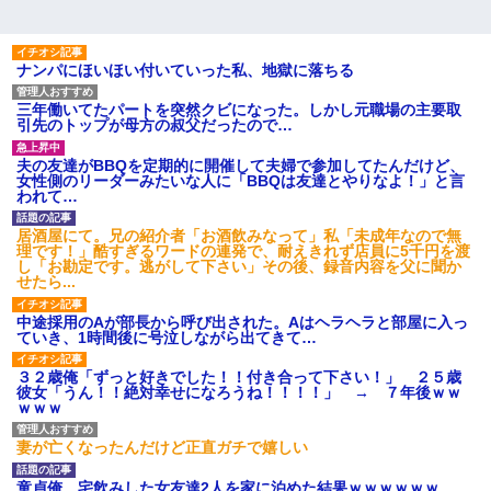
ナンパにほいほい付いていった私、地獄に落ちる
三年働いてたパートを突然クビになった。しかし元職場の主要取
引先のトップが母方の叔父だったので…
夫の友達がBBQを定期的に開催して夫婦で参加してたんだけど、
女性側のリーダーみたいな人に「BBQは友達とやりなよ！」と言
われて…
居酒屋にて。兄の紹介者「お酒飲みなって」私「未成年なので無
理です！」酷すぎるワードの連発で、耐えきれず店員に5千円を渡
し「お勘定です。逃がして下さい」その後、録音内容を父に聞か
せたら...
中途採用のAが部長から呼び出された。Aはヘラヘラと部屋に入っ
ていき、1時間後に号泣しながら出てきて…
３２歳俺「ずっと好きでした！！付き合って下さい！」 ２５歳
彼女「うん！！絶対幸せになろうね！！！！」 → ７年後ｗｗ
ｗｗｗ
妻が亡くなったんだけど正直ガチで嬉しい
童貞俺、宅飲みした女友達2人を家に泊めた結果ｗｗｗｗｗｗ