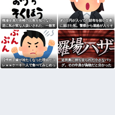
た数か月後、隣の市で保護され
ら始まり半年も経つと「お金貸
ていた猫が私のもとに…
してくれない？」断ると翌日、
玄関前にゴミが置かれる
保育園にフリーランスで預け
ているけど、就労の証明で確定
【驚愕】サークルで付き合っ
申告の写しを求められた。これ
た男が既婚者だった！しかも妻
職場全員が長崎の出島を知らない。
約3万円が入ってた財布を拾い交番
おかしくない？
から直接電話が来たんだがｗｗ
逆に私が変な人扱いされた、一般常
に届けた私。警察から連絡が入りそ
ｗｗ
私「私と結婚して幸せ？」旦
識だと思ってたのに
の金が私のものになった結果...
那「お前もそう思うだろ？」→
引越して一週間経った頃、隣
その返事が忘れられず、後日ま
の奥さんから「掃除機の音がう
さかの展開に…
るさい」と苦情があった。静か
に暮らしていたはずなのに、原
岡田斗司夫「人間の本音とし
因を探るとまさかの事実が…
てブサイクを見たら不愉快にな
る。この責任をどうとるんだ」
うちの子が危篤状態で産まれ
てＮＩＣＵに搬送されたと聴い
【速報】ルフィの幹部、懲役
て、義兄嫁が｢うちの子達に赤ち
【愕然】嫁が冷たくなった理由がコ
近所奥に持ち去られた小さなバッ
20年に決定する←コレは妥当
ゃん見せたい｣といってきた
か？？？？？？？
レｗｗケーキ一人で食べてみじめっ
グ。その中身が偽物だと分かった
【緊急】俺の友人の離婚が決
シャウエッセン公式、またこ
て言われてた・・・
時、どんな顔をするのか楽しみで…
定したんだがちょっと困ってる
ういうのでいい丼をポスト
ことがある
【画像】令和最新版の宇垣美
転校生と仲良くなってその子
里さん←こう言うのでいいんだ
の家に遊びに行ったら私が小さ
よが目一杯詰まってると話題にw
い頃に撮った写真があった
w w w w w w w w
【衝撃】50代女性、京大病院
移民ベトナム女達の宅飲み、
で脳腫瘍手術→“腫瘍の無い部
レベチｗｗｗｗｗｗｗｗｗｗｗ
位”を摘出 2度「腫瘍ではな
ｗｗｗｗｗｗｗｗｗｗｗｗｗ
い」と出るも続行、脳幹損傷
俺「ゲーム機どこ？」親「ち
で“植物状態”に
ょっと借りたよ」→どうぶつの
【爺さんの思惑】病院で診察
森を開いた瞬間、村が大変なこ