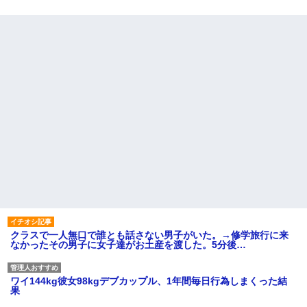
クラスで一人無口で誰とも話さない男子がいた。→修学旅行に来
なかったその男子に女子達がお土産を渡した。5分後…
ワイ144kg彼女98kgデブカップル、1年間毎日行為しまくった結
果