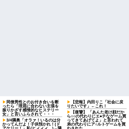
同僚男性とのお付き合いを断
【悲報】内田りこ「社会に戻
ったら「理屈に合わない主張を
りたいです」←これ！
振りかざす感情的なヒステリー
【復讐】 「あんた老け顔だか
女」と言いふらされて・・・
ら○○の代わりにエ●チなゲーム買
3/4隣奥「オラァ！いるのは分
ってきてあげてよ」と言われて
かってんだよ！子供預かれ！(ド
弟の代わりにア○ルトゲームを買
アケリー！」私(ヒィィィ…)→隣
わされた