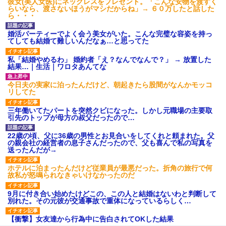
彼女(美人女医)にネックレスをプレゼント。「こんな安物を渡すく
【衝撃】報酬100万円超の治験
らいなら、渡さないほうがマシだからね」→ ６０万したと話した
募集がこちらｗｗｗｗｗ(※画像
ら・・・
あり)
【ネット騒然】惨殺されたタ
婚活パーティーでよく会う美女がいた。こんな完璧な容姿を持っ
ワマン頂き女子のこの動画、す
てしても結婚て難しいんだなぁ…と思ってた
げえええええｗｗｗｗｗｗｗｗ
ｗｗｗ
私「結婚やめるわ」 婚約者「え？なんでなんで？」 → 放置した
【愕然】白のクラウン俺氏、
結果…｜生活｜ワロタあんてな
高速道路左車線を制限速度で走
った結果wwwwwwwwwwww
今日夫の実家に泊ったんだけど、朝起きたら股間がなんかモッコ
百年の恋12-899 食べた量を
リしてた
張り合ってくる
【悲報】佐藤輝明・・・２軍
三年働いてたパートを突然クビになった。しかし元職場の主要取
でも盛大にやらかす←あまり悲
引先のトップが母方の叔父だったので…
しませないでくれ
22歳の頃、父に36歳の男性とお見合いをしてくれと頼まれた。父
の親会社の経営者の息子さんだったので、父も喜んで私の写真を
送ったんだが→
ホテルに泊まったんだけど従業員が最悪だった。折角の旅行で何
故私が怒鳴られなきゃいけなかったのだ
9月に付き合い始めたけどこの、この人と結婚はないわと判断して
別れた。その元彼が交通事故で重体になっているらしく…
【衝撃】女友達から行為中に告白されてOKした結果