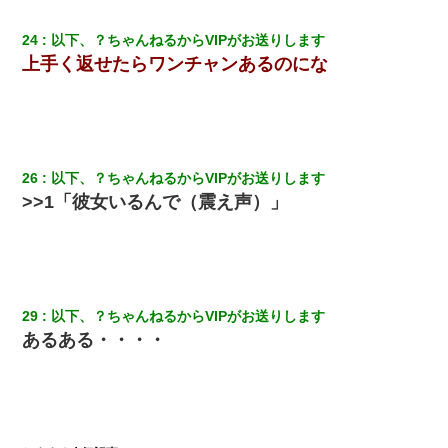
【驚愕】私「今まで育てた分のお金返してね(冗談)」息子「はい、
3000万円」→数年後。私「妹が病気になったから援助して欲し
い」→
24
以下、？ちゃんねるからVIPがお送りします
上手く返せたらワンチャンあるのにな
裁判官「お互いに最後に言いたいことはありますか」バカ夫
「…」A「夫を一発殴らせてほしい」裁判官「どうぞ」
26
以下、？ちゃんねるからVIPがお送りします
>>1「彼女いるんで（震え声）」
29
以下、？ちゃんねるからVIPがお送りします
あるある・・・・