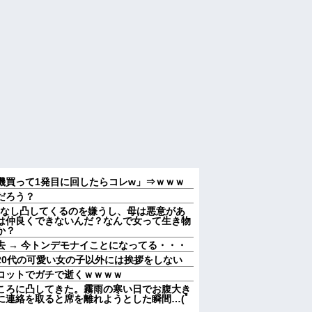
機買って1発目に回したらコレw」⇒ｗｗｗ
だろう？
ポなし凸してくるのを嫌うし、母は悪意があ
は仲良くできないんだ？なんで女って生き物
か？
 → 今トンデモナイことになってる・・・
20代の可愛い女の子以外には挨拶をしない
コットでガチで逝くｗｗｗｗ
ころに凸してきた。霧雨の寒い日でお腹大き
に連絡を取ると席を離れようとした瞬間…(ﾟ