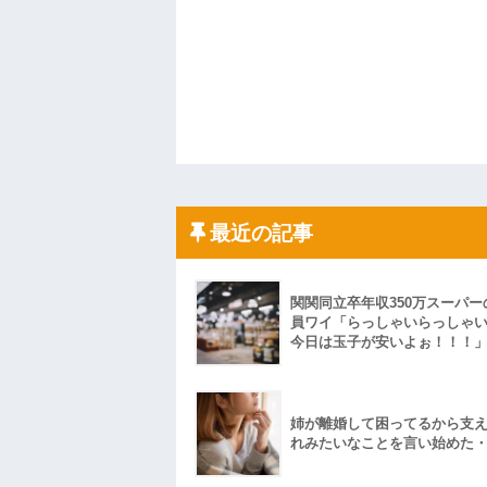
最近の記事
関関同立卒年収350万スーパー
員ワイ「らっしゃいらっしゃ
今日は玉子が安いよぉ！！！
姉が離婚して困ってるから支
れみたいなことを言い始めた