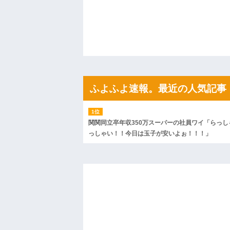
「こんな高いの？ｗｗ」「逆に超安い」
私「ちょっと、人の家の金庫触らないで
たから、開けてみようとしただけ☆』義兄
果・・・
私「初めて飲む味だけどなんのお茶？」
【GIF】JSのカンチョーワロタ
後続車にクラクションを鳴らされ彼氏が
んだ！降りてこいよ！」と怒鳴りだし...
【衝撃】報酬100万円超の治験募集がこち
ふよふよ速報。最近の人気記事
【ネット騒然】惨殺されたタワマン頂き
ｗｗｗｗｗｗｗｗｗｗ
【愕然】白のクラウン俺氏、高速道路左
wwwwwwwwwwww
関関同立卒年収350万スーパーの社員ワイ「らっし
百年の恋12-899 食べた量を張り合って
っしゃい！！今日は玉子が安いよぉ！！！」
【悲報】佐藤輝明・・・２軍でも盛大に
れ