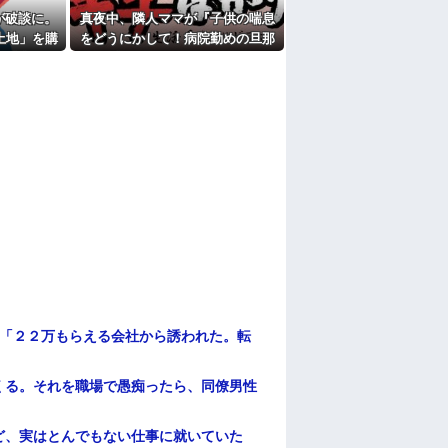
学部出身の勤務医で実家は開業医、30代半
が破談に。
真夜中、隣人ママが『子供の喘息
土地」を購
をどうにかして！病院勤めの旦那
たよ
像以上の修
を出せ！』と押しかけてき
て・・・
俺「２２万もらえる会社から誘われた。転
くる。それを職場で愚痴ったら、同僚男性
ど、実はとんでもない仕事に就いていた