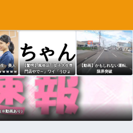
先生、美人
【驚愕】風俗店「女子大生専
【動画】かもしれない運転、
ｗｗｗｗｗ
門店やで～」ワイ「うひょ
限界突破
～」→wwww
（※動画あり）