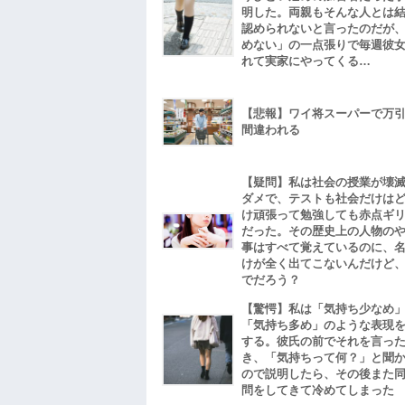
明した。両親もそんな人とは
認められないと言ったのだが
めない」の一点張りで毎週彼
れて実家にやってくる…
【悲報】ワイ将スーパーで万
間違われる
【疑問】私は社会の授業が壊
ダメで、テストも社会だけは
け頑張って勉強しても赤点ギ
だった。その歴史上の人物の
事はすべて覚えているのに、
けが全く出てこないんだけど
でだろう？
【驚愕】私は「気持ち少なめ
「気持ち多め」のような表現
する。彼氏の前でそれを言っ
き、「気持ちって何？」と聞
ので説明したら、その後また
問をしてきて冷めてしまった