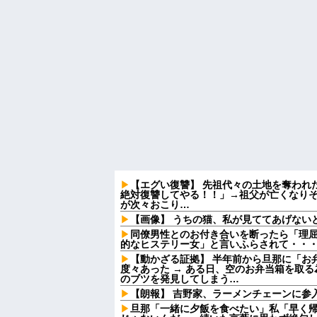
【エグい復讐】 先祖代々の土地を奪われ
絶対復讐してやる！！」→祖父が亡くなり
が次々おこり…
【画像】 うちの猫、私が見ててあげない
同僚男性とのお付き合いを断ったら「理
的なヒステリー女」と言いふらされて・・
【動かざる証拠】 半年前から旦那に「お
度々あった → ある日、空のお弁当箱を取
のブツを発見してしまう…
【朗報】 吉野家、ラーメンチェーンに参
旦那「一緒に夕飯を食べたい」私「早く