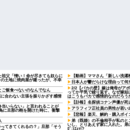
た祖父「憎い！命が尽きても奴らに
【動画】ママさん「新しい洗濯
その土地に焼肉屋が建ったが、不幸
日本人が鬱だらけな理由って何
2/2【バカの壁】嫁は俺母がア
とご飯食べないのなんでなん
ってか平気で繰り返す。なぜ嫁姑
屈に合わない主張を振りかざす感情
はこうもバカで感情的なのだろう
・
【訃報】名探偵コナン声優が死去
弁当いらない」と言われることが
アラフィフ正社員の男性が若い
る為に旦那の鞄を開けた時に、衝撃
【悲報】楽天、解約・購入ボイ
入
弟（既婚）の不倫相手が私のと
いし、とりあえず家に入れた。弟
帰ってきてくれるの？」旦那「そう
ﾛﾟ;)ｴｪｯ!?