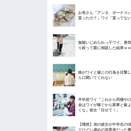
お母さん「アンタ、ボーナス
貰ったの？」ワイ「貰ってな
無能いじめられっ子ワイ、勇
り絞って親に相談した結果ｗ
娘がワイと嫁との行為を目撃
ら口聞いてくれない
半年前ワイ「これから同棲や
金はワイが稼ぐから家事と飯
くな」彼女「任せて！」
【唖然】弟の彼女が中学生の
りひどい虐めの加害者だった