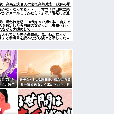
4歳 高島忠夫さんの妻で高嶋政宏・政伸の母
金がなくなってる・・・」ママ「昨日家に来
マかけメールしてみたら？」私「警察には通
長に疑われ激怒！10代キャバ嬢の私、自力で
人を特定したら同僚の女だった…警察へ行く
れながら大揉めして・・・
かわれていた男子高校生、見かねた友人が
よ」と参考書を読みながら淡々と話してた←
い！ヤバい！エグい！エグい！アツい！アツ
ｗ他
、母がかけていた医療保険が100万お金がお
も渡す気なし。夫｢親として理解できない｣→
コトメ「帰ってきてくれないなら放火する」
捕→心神喪失で僅か数ヶ月で釈放→生活保護
にして姪を
夫を亡くした1週間後、義父から資
バムに私の写真が飾ってあった。しかも私が
活に。数年
産一覧を送るよう求められた。数
つもりでウトメと同居してたのに「早く出て
回ってき
日後には葬儀費用の負担と死亡保
ウトメも納得して同居してるんだから干渉し
険金を含む資産の3分の1を請求さ
れて…
ククーラー』使ったことあるか？
注文→キャンセルを繰り返した32歳女を逮
円超「注文したことで欲求が満たされた」