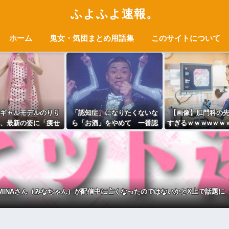
ふよふよ速報。
ホーム
鬼女・気団まとめ用語集
このサイトについて
ギャルモデルのりり
「認知症」になりたくないな
【画像】肛門科の
）、最新の姿に「痩せ
ら「お酒」をやめて 一番認
すぎるｗｗｗwｗｗ
大丈夫？」など心配
知症に良くないのは「お酒」
ｗ
の声
と判明・・・
MINAさん（みなちゃん）が配信中に亡くなったのではないかとX上で話題に