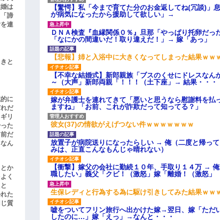
結婚は
【驚愕】私「今まで育てた分のお金返してね(冗談)」息
が病気になったから援助して欲しい」→
、「諦
女を連
ＤＮＡ検査『血縁関係０％』旦那「やっぱり托卵だっ
「なにかの間違いだ！取り違えだ！」→ 嫁「あっ」
【悲報】姉と入浴中に大きくなってしまった結果ｗｗ
引きと
【不幸な結婚式】新郎親族「ブスのくせにドレスなん
～（大声」新郎両親「！！！（土下座」→ 結果・・・
滅的に
嫁が弁護士を連れてきて「悪いと思うなら慰謝料を払っ
ますね」「お前、これが詐欺だって知ってる？」
どれだ
リギリ
彼女(37)の情欲がえげつない件ｗｗｗｗｗｗｗ
やった
名前だ
放置子が病院送りになったらしい → 俺（二度と帰っ
、なん
みは、正直こんなもんじゃ晴れない）
【衝撃】嫁父の会社に勤続１０年、手取り１４万 → 
」とか
職したい」義父「クビ！（激怒」嫁「離婚！（激怒」
をよく
たと
生保レディと行為する為に駆け引きしてみた結果ｗｗ
かれた
同じ質
嘘をついてフリン旅行へ出かけた嫁→翌日、嫁「ただ
したのに…」嫁「えっ」→なんと・・・