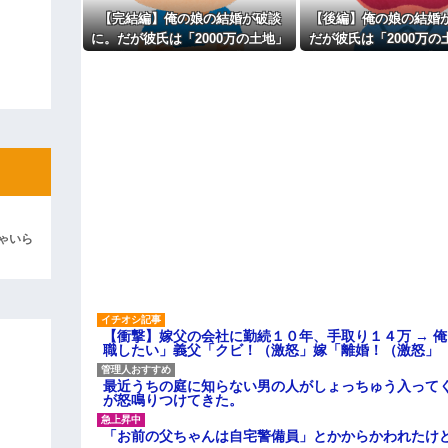
見合い相手は、坊ちゃん大学医
【完結編】俺の娘の結婚が破談
【後編】俺の娘の結婚
ば、次男。これはあかん！
よ！」キチママ『そこに金庫があっ
に。だが彼氏は「2000万の土地」
だが彼氏は「2000万の
「泥は出てけ！二度と来るな！」結
主な税金の成り立ちを調べてみ
を購入。こじれた二人は想像以上
入。こじれた二人は想
彼「ちっ！」私「」
の修羅場に
羅場に
逆切れ。「何クラクション鳴らして
らｗｗｗｗｗ(※画像あり)
女子のこの動画、すげえええええｗ
車線を制限速度で走った結果
ゃいら
くる
やらかす←あまり悲しませないでく
【衝撃】嫁父の会社に勤続１０年、手取り１４万 → 
職したい」義父「クビ！（激怒」嫁「離婚！（激怒」
最近うちの庭に知らない男の人がしょっちゅう入って
が怒鳴りつけてきた。
「お前の父ちゃんは自宅警備員」とかからかわれたけ