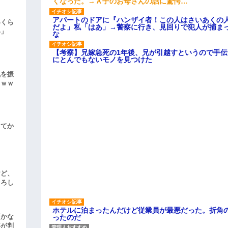
くなった。→Ａ子のお母さんの話に驚愕…
アパートのドアに『ハンザイ者！この人はさいあくの
いくら
だよ」私「はあ」→警察に行き、見回りで犯人が捕ま
い」
な
【考察】兄嫁急死の1年後、兄が引越すというので手
にとんでもないモノを見つけた
気を振
ｗｗｗ
してか
けど、
よろし
ホテルに泊まったんだけど従業員が最悪だった。折角
頃かな
ったのだ
事が判