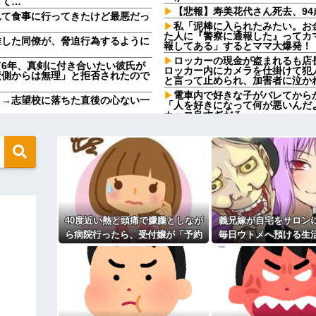
して…
【悲報】寿美花代さん死去、9
れて食事に行ってきたけど最悪だっ
私「泥棒に入られたみたい。お
た人に『警察に通報した』ってカ
推した同僚が、脅迫行為するように
報してある」するとママ大爆発！
ロッカーの現金が盗まれるも店
6年、真剣に付き合いたい彼氏が
ロッカー内にカメラを仕掛けて犯
責側からは無理」と拒否されたので
と言って止められ、加害者に泣か
電車内で好きな子がバレてから
」→志望校に落ちた直後の心ない一
「人を好きになって何が悪いんだ
カッコ良すぎだろ
ら、この高級時計も車もぜ～んぶ経
連れ打ちしてるクソガキ「ヤバ
んておらんよな？よな？w w w
い！」←語彙力無さすぎだろｗｗ
管理入院を1ヶ月することになり
自分で商品通さないといけないん
りることになったが、私には一銭
これは普通なの？
ｗｗｗｗ
女を作って家を出たコトメ夫。
に気付いてしまった結果…
→近所のお店に本当に放火して逮
で遊んで暮らしてる
ンソーで竹を切るだけで600万再生
40度近い熱と頭痛で朦朧としなが
義兄嫁が自宅をサロン
なw w w w w w w w
友達の家に遊びに行ったらアル
知らない写真
ら病院行ったら、受付嬢が「予約
毎日ウトメへ預ける生
トメへ預ける生活に。数年後、その
旦那を亡くして８年。介護する
のない人は診ません」と拒否され
後、そのツケが一気に
行け」とコトメがうるさい。私も
なった。旦那「会社辞めて来た」私
た。タクシーを呼ぶための電話も
て…
ないでくれる！
結果…
貸してくれず...
お前ら『ペルチェ素子の首ネッ
「本当にコイツでいいの？」彼「な
きなさい！（私）さん、実は...
【衝撃】ジャンプストアで大量
捕 238アカウント、総額43億
ィギュアがヤバすぎるｗｗｗｗｗｗ