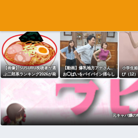
【画像】SUSURU視聴者が選
【動画】爆乳地方アナさん、
小学生姫
ぶ二郎系ランキング2026が発
お◯ぱいをバイバイン揺らし
ぴ（12
表されるｗｗｗ
てしまうｗｗｗwｗｗｗｗｗｗ
すぎ」「
ｗｗ
元キャバ嬢の