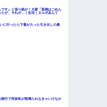
人です』と張り紙が！大家「面倒はごめん
ったが、それが…｜生活｜ヌルポあんて
伝いに行ったら下着が入った引き出しの奥
の旅行で何故私が怒鳴られなきゃいけなか