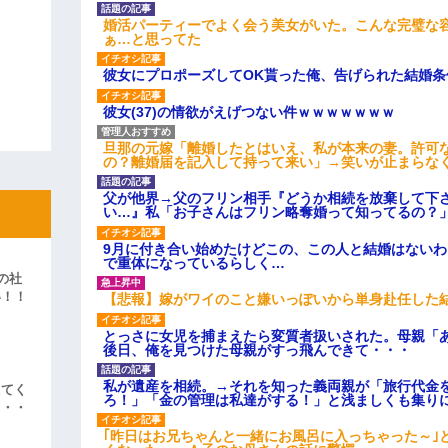
婚活パーティーでよく会う美女がいた。こんな完璧な
ぁ…と思ってた
彼女にプロポーズしてOK貰った俺、告げられた結婚
彼女(37)の情欲がえげつない件ｗｗｗｗｗｗｗ
旦那の元嫁「離婚したとはいえ、私が本来の妻。許可
の？離婚届を記入して持って来い」→笑いが止まらな
父が他界→父のフリン相手『どうか相続を放棄して下
い…』私「お子さんはフリン略奪婚って知ってるの？」
9月に付き合い始めたけどこの、この人と結婚はない
で重体になっているらしく…
の社
い！！
【悲報】嫁がワイのこと嫌いっぽいから単身赴任した
」
とっさに女児を捕まえたら変質者扱いされた。母親「あ
後日、俺を見つけた母親がすっ飛んできて・・・
私が遺産を相続。→それを知った義両親が「旅行代金
えてく
ろ！」「金の管理は私達がする！」と浅ましくも集り
・・・
｢昨日はお兄ちゃんと一緒にお風呂に入っちゃった～｣