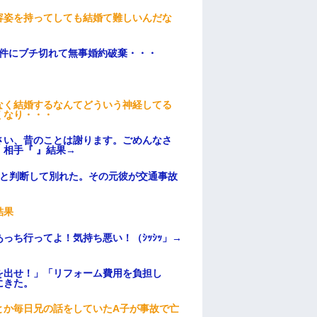
容姿を持ってしても結婚て難しいんだな
条件にブチ切れて無事婚約破棄・・・
なく結婚するなんてどういう神経してる
くなり・・・
さい、昔のことは謝ります。ごめんなさ
相手『 』結果→
わと判断して別れた。その元彼が交通事故
結果
っち行ってよ！気持ち悪い！（ｼｯｼｯ」→
を出せ！」「リフォーム費用を負担し
にきた。
とか毎日兄の話をしていたA子が事故で亡