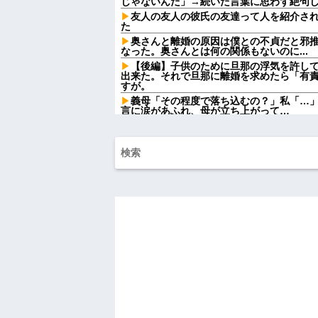
じゃないんだ」→続いた言葉に思わず絶句
友人の友人の彼氏の友達って人を紹介さ
た
奥さんと離婚の原因は僕との不貞だと邪
なった。奥さんとは何の関係もないのに...
【後編】子供のために旦那の浮気を許して
出来た。それで旦那に離婚を求めたら「有
すが。
義母「その程度で落ち込むの？」私「…
言に涙があふれ、母が立ち上がって…
【驚愕】ユーチューバー「撮影で使うか
費でタダ！ｗ」←まさかコレ本気にしてる奴な
w w w w w w w w
【悲報】Z世代「なんでセルフレジなのに
だ」
日産が社運をかけて発売するSUVｗｗｗ
【超絶悲報】婚活女子さん、残酷な現実
【衝撃】YouTuber山口達也さん、チェ
を突破してしまう←正直、こう言うのでいいんだよ
義兄嫁が自宅をサロンにして姪を毎日ウ
ツケが一気に回ってきて…
旦那が仕事でやらかして、減給＆異動に
「一体何をやらかしたの？」旦那「…」→
彼の実家に結婚のご挨拶に行った。 彼父
んだよ！結婚に反対なのか！？」彼母「落ち着
ハードオフに売っていた4万4000円のフ