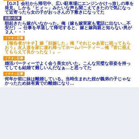
【GJ!】会社から帰宅中、広い駐車場にエンジンかけっ放しの車を
発見。しかも「ヒィ～」みたいな声も聞こえてきたので気になっ
て近寄ったら女の子がおっさんの下敷きになってた
朝起きたら嫁がいなかった。俺（嫁も嫁実家も電話に出ない…不
安だ）→ 仕事を早退して帰宅すると、嫁と嫁両親と知らない男が
２人・・・
【報告者がキチ】嫁「妊娠した」俺『それじゃあ皆に祝ってもら
おう』友人達を家に連れ帰ってホームパーティー→俺『皆に祝え
てもらえて良かったな！』→
婚活パーティーでよく会う美女がいた。こんな完璧な容姿を持っ
てしても結婚て難しいんだなぁ…と思ってた
何年か前に妹は離婚している。当時生まれた姪が義弟の子じゃな
かったため妹有責での離婚になり…