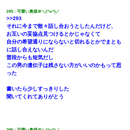
295
可愛い奥様＠＼(^o^)／
宅飲みで女友達の乳を見てしまった・・・
>>293
それに今まで散々話し合おうとしたんだけど、
医者「糖尿病で余命1年です」 ワイ「知らんわｗどうせ死ぬなら
食べる量増やすわｗ」→結果ｗｗｗｗｗ
お互いの妥協点見つけるとかじゃなくて
自分の希望通りにならないと切れるとかでまとも
【悲報】姉と入浴中に大きくなってしまった結果ｗｗｗｗｗｗｗ
に話し合えないんだ
ｗ
普段からも短気だし
この男の遺伝子は残さない方がいいのかもって思
結婚生活10ヶ月目で嫁から一方的に「もう冷めた」と離婚切り出
された
った
彼氏の家に泊まる事になり、ゲームで盛り上がってさぁ寝よう！
書いたら少しすっきりした
と電気を消すとミシッって音が…彼「ちょっと待ってて」→勢い
よくドアを開けるとなんと…
聞いてくれてありがとう
我が家のガレージに見知らぬ車。俺「もしもし、玄関にもシャッ
ターリモコンあるだろ？DOWNのボタン押してｗ」→ 待つこと１
時間弱・・・
296
可愛い奥様＠＼(^o^)／