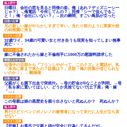
日曜日、会社の窓を見ると同僚の姿。俺（あれ？ディズニーシー
じゃ？）→俺電話「今何してんの？」同僚「シーで並んでるこ
と！」俺「会社にいない？」→次の瞬間、すごい鳥肌が立った
兄の新しい嫁がやらかしすぎて辛い。当たり前のように実家や姪
の幼稚園に来る
32歳ワイ、34歳の可愛い女と付き合うも現実を知ってしまい無事
死亡・・・
嫁に不倫されたから嫁と不倫相手に1000万の慰謝料請求した
出張中の旦那から『フリンしやがって、このクズ』と電話が。私
「本当に家まで来たの？証拠は？」旦那「俺の言葉が信じられな
いのか！」→ 離婚後
父親がくも膜下出血で突然ﾀﾋ。→母の貯金が0なことが判明。→母
「私を家に置いてほしい、どうか見捨てないで(土下座」俺・嫁
「…」
この母親は娘の黒歴史を掘り出さないと死ぬんか？ 死ぬんか？
男だけどリベンジポノレノの被害者になって未だに人生が立ち直
せない
【悲報】お風呂で父親と姉が完全に行為してるんだが...