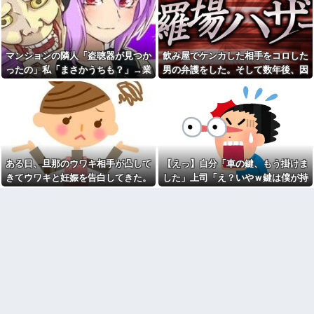
【苦悩】職場の浮気で離婚→
れたんやがこれワイ詰み
子供が欲しくて再婚！でも元嫁
か？？？？？？？
と教員一家に巻き込まれた結果
【緊急】今の若者に急増して
ｗｗｗｗ
いる『コレ』依存、めちゃくち
PTA会長が事故で辞退→旦那
ゃ深刻な模様w w w w w w w w
マンションの隣人「盗聴器が見つか
飲み屋でケンカした相手をコロした
「妻の代わりに僕がやります」
w w
→1年後…名物ガンコジジイを草
ったの」私「まさかうちも？」→業
男の弁護をした。そして数年後、因
みい山作者、みいちゃんでチ
むしりに召喚、不登校児を学校
者に調査を依頼したら、犯人の正体
果応報を思わせる出来事が…
ー牛なのではという疑惑が生ま
に復帰させる無双状態にｗｗ
れるｗｗｗｗｗｗｗ
まで見えてきて…
ラッシュ時の電車で、刺青に
【画像】俺たちの姫本田望
スキンヘッドの男が扉の前で座
結、久しぶりに画像を投稿した
り込んで電話を始めた
結果→やっぱりワイらの姫だっ
「お母さんも３歳、いつもお
たw w w w w w w w w w
つかれさま、ありがとう」
飲み屋でケンカした相手をコ
【規格外】実在する歴史上の
ある日、旦那のウワキ相手が凸して
【えっ】自分「車の鍵、もう掛けま
ロした男の弁護をした。そして
人物で「こいつチートだろ…」
数年後、因果応報を思わせる出
きてウワキと妊娠を告白してきた。
した」上司「え？いやｗ鍵は僕が持
と思った奴あげてけ
来事が…
落ち着いて旦那を問い詰めると...
ってるから、それは無理だろ？ｗ」
【衝撃】嫁の言葉に確信！5年
SCでとうとうセコケチに遭遇
間拒否の末、離婚を決意した理
→そんなこと知らなくて本当に驚い
した。荷物持って「家まで送っ
由が切なすぎるｗｗｗｗ
てくれない」って言ってきて...
た。
「私さんはプロだから」障害
最初はちょっと素直すぎるだ
のある甥を私に預けようとする
けか？と思ってたが、マウンテ
義兄嫁、甥を溺愛し勝手に預か
ィング癖が凄まじいと分かって
ってしまう夫。義兄に叱っても
切った友人がいた
らっても「兄貴より俺になつい
離婚した元妻が突然失踪して
てるのが面白くないのかな」だ
しまった。娘の母親でもある相
って
手だから放っておけず連絡を探
ウトのセクハラを夫に泣いて
すことに…
訴えても「いいじゃないかその