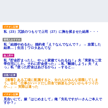
私（23）冗談のつもりで上司（27）に胸を揉ませた結果・・・
私「結婚やめるわ」 婚約者「え？なんでなんで？」 → 放置した
結果…｜生活｜ワロタあんてな
私『貯金貯まったし、やっと家建てられるね！』夫「実家を二世
帯住宅にした。それに貯金使った」→私『離婚しよう』夫「え
っ」私『使った貯金はあげるから』→すると…
【衝撃】ある工場に配属すると、女の人がみんな退職してしま
う。会社「仕事がハードだし田舎で娯楽も少ないからキツイの
か…」→ 実際は違った
見合いにて。嫁「はじめまして」俺「失礼ですが○○さんご本人で
すか？」