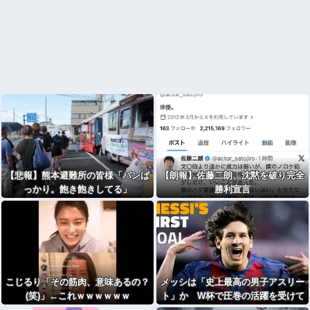
【悲報】熊本避難所の皆様「パンば
【朗報】佐藤二朗、沈黙を破り完全
っかり。飽き飽きしてる」
勝利宣言
こじるり「その筋肉、意味あるの？
メッシは「史上最高の男子アスリー
(笑)」←これｗｗｗｗｗｗ
ト」か W杯で圧巻の活躍を受けて
米メディアが称賛