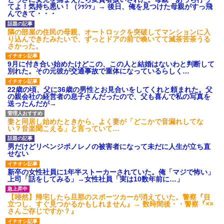
【衝撃】報酬100万円超の治験
てよ！気持ち悪い！（ｼｯｼｯ」→ 後日、俺を見つけた母親がすっ飛
募集がこちらｗｗｗｗｗ(※画像
んできて・・・
あり)
【ネット騒然】惨殺されたタ
隣の部屋の住民の母親、オートロックを突破してマンションに入
ワマン頂き女子のこの動画、す
り込んできたみたいで、ずっとドアの前で喚いてて滅茶苦茶うる
げえええええｗｗｗｗｗｗｗｗ
さかった。
ｗｗｗ
【愕然】白のクラウン俺氏、
9月に付き合い始めたけどこの、この人と結婚はないわと判断して
高速道路左車線を制限速度で走
別れた。その元彼が交通事故で重体になっているらしく…
った結果wwwwwwwwwwww
百年の恋12-899 食べた量を
22歳の頃、父に36歳の男性とお見合いをしてくれと頼まれた。父
張り合ってくる
の親会社の経営者の息子さんだったので、父も喜んで私の写真を
送ったんだが→
【悲報】佐藤輝明・・・２軍
でも盛大にやらかす←あまり悲
しませないでくれ
妻と同居し始めたときから、よく妻が「どこかで音漏れしてな
い？音楽聞こえる」と言っていて…
男だけどリベンジポノレノの被害者になって未だに人生が立ち直
せない
新卒の女性社員に1年半ストーカーされていた。俺「マジで怖い」
上司「話をしてみる」→女性社員「実は10数年前に…」
【唖然】帰宅したら旦那のスポーツカーが消えていた。警察『目
立つし、すぐ見つかるかもしれません』→ 数時間後・・警察『××
さんご存じですか？』