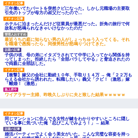
裁判官「お互いに最後に言いたいことはありますか」バカ夫
「…」A「夫を一発殴らせてほしい」裁判官「どうぞ」
三年働いてたパートを突然クビになった。しかし元職場の主要取
引先のトップが母方の叔父だったので…
何年か前に妹は離婚している。当時生まれた姪が義弟の子じゃな
ホテルに泊まったんだけど従業員が最悪だった。折角の旅行で何
かったため妹有責での離婚になり…
故私が怒鳴られなきゃいけなかったのだ
最近うちの庭に知らない男の人がしょっちゅう入ってくる。それ
彼氏家「うちは墨入れるのが伝統だから。お前も彫れ」 → 結果…
を職場で愚痴ったら、同僚男性が怒鳴りつけてきた。
子供の頃、母の弟にイタズラされてて中学に入ってから関係を持
【画像】女上司(30)「終電なくなったね…部屋くる？」ワイ「行
ってしまった。拒絶したら「全部バラしてやる」と脅迫されたの
きます！」
で両親に全部話した。
【衝撃】嫁父の会社に勤続１０年、手取り１４万 → 俺「２２万も
俺「初対面でなに言ったか覚えてる？」嫁「臭いんだよ！キモオ
らえる会社から誘われた。転職したい」義父「クビ！（激怒」嫁
タ？だっけ？」俺「だいたい合ってる。で、なんで告白してきた
「離婚！（激怒」
の？」→
ワイアラサー主婦、昨晩久しぶりに夫と致した結果ｗｗｗｗｗ
妻「ずっと好きだった人と一緒になりたいから、わかれてくださ
い」→離婚後、娘と実家で生活してると…
同じマンションに住んでる女性が鍵をわかりやすいところに隠し
ている事に気づいた俺「忍びこんでみよう！」→ 結果
小2の頃、妹と昼寝してたら家が火事になってて気づくと逃げ場が
なかった。妹を抱き締めて「ﾀﾋんじゃうよ」って泣いてたら…
婚活パーティーでよく会う美女がいた。こんな完璧な容姿を持っ