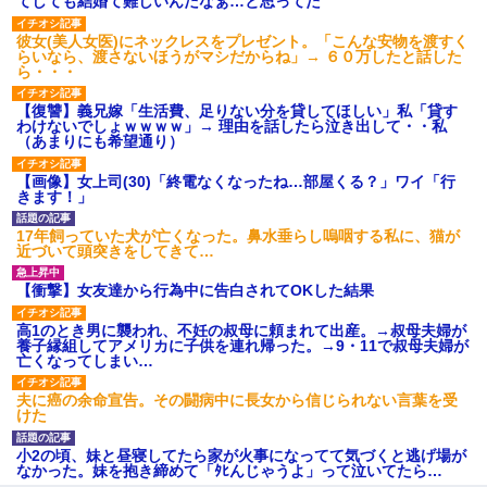
てしても結婚て難しいんだなぁ…と思ってた
義兄嫁「娘が大学に入ったら下宿させて」私「しつこい、学校斡
旋のアパートに行け」→ 旦那が義兄に通報したら「志望校を変え
彼女(美人女医)にネックレスをプレゼント。「こんな安物を渡すく
ろ！」とキレて・・・
らいなら、渡さないほうがマシだからね」→ ６０万したと話した
ら・・・
全く親しくないママ友Aから突然「飲み会しよう」と誘われたがお
【復讐】義兄嫁「生活費、足りない分を貸してほしい」私「貸す
断りした。後日Aの企みを知ってゾッとするやら腹立つやら！
わけないでしょｗｗｗｗ」→ 理由を話したら泣き出して・・私
（あまりにも希望通り）
【悲報】嫁がワイのこと嫌いっぽいから単身赴任した結果
【画像】女上司(30)「終電なくなったね…部屋くる？」ワイ「行
きます！」
17年飼っていた犬が亡くなった。鼻水垂らし嗚咽する私に、猫が
近づいて頭突きをしてきて…
【衝撃】女友達から行為中に告白されてOKした結果
高1のとき男に襲われ、不妊の叔母に頼まれて出産。→叔母夫婦が
養子縁組してアメリカに子供を連れ帰った。→9・11で叔母夫婦が
亡くなってしまい…
夫に癌の余命宣告。その闘病中に長女から信じられない言葉を受
けた
小2の頃、妹と昼寝してたら家が火事になってて気づくと逃げ場が
なかった。妹を抱き締めて「ﾀﾋんじゃうよ」って泣いてたら…