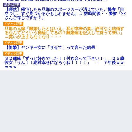
【唖然】帰宅したら旦那のスポーツカーが消えていた。警察『目
立つし、すぐ見つかるかもしれません』→ 数時間後・・警察『××
さんご存じですか？』
旦那の元嫁「離婚したとはいえ、私が本来の妻。許可なく結婚す
るなんてどういう神経してるの？離婚届を記入して持って来い」
→笑いが止まらなくなり・・・
【衝撃】ヤンキー女に「サせて」って言った結果
３２歳俺「ずっと好きでした！！付き合って下さい！」 ２５歳
彼女「うん！！絶対幸せになろうね！！！！」 → ７年後ｗｗ
ｗｗｗ