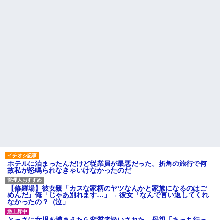
息子が「お母さんでもクリア
くらい。我慢してたらご褒美あ
できる」と作ってくれたコー
げるから」と迫られた。夫が気
ス。ゴールまで進むと心温まる
持ち悪くて悲鳴をあげたら「う
仕掛けが待っていて…
るさい」とグーで殴られた
【後編】4歳の娘を愛せずにい
アタシ何歳に見える？って誘
たら嫁から離婚を言い渡された
い受け風の事言うゴミってまだ
生存してるよね～
中1の息子が上級生にイジメに
遭っているらしい。「男なんだ
主な税金の成り立ちを調べて
から一発殴ってやりゃ良いだ
みたよ
ろ」と息子に言ったら・・・
ハードオフに売っていた4万
4000円のフィギュアがヤバすぎ
るｗｗｗｗｗｗ「こんな高い
の？ｗｗ」「逆に超安い」
私「ちょっと、人の家の金庫
触らないでよ！」キチママ『そ
こに金庫があったから、開けて
みようとしただけ☆』義兄「泥
は出てけ！二度と来るな！」結
果・・・
私「初めて飲む味だけどなん
ホテルに泊まったんだけど従業員が最悪だった。折角の旅行で何
のお茶？」彼「ちっ！」私「」
故私が怒鳴られなきゃいけなかったのだ
【GIF】JSのカンチョーワロ
タ
【修羅場】彼女親「カスな家柄のヤツなんかと家族になるのはご
後続車にクラクションを鳴ら
めんだ」俺「じゃあ別れます…」→ 彼女「なんで言い返してくれ
され彼氏が逆切れ。「何クラク
なかったの？（泣」
ション鳴らしてんだ！降りてこ
いよ！」と怒鳴りだし...
とっさに女児を捕まえたら変質者扱いされた。母親「あっち行っ