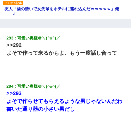
友人「酒の勢いで女先輩をホテルに連れ込んだｗｗｗｗｗ」俺
「…」
ワイアラサー主婦、昨晩久しぶりに夫と致した結果ｗｗｗｗｗ
293
可愛い奥様＠＼(^o^)／
今日夫の実家に泊ったんだけど、朝起きたら股間がなんかモッコ
>>292
リしてた
よそで作って来るかもよ、もう一度話し合って
上司「何なの、この書類！！」私「あの‥」上司「今は私が話し
てるの！」私「ですから」上司「黙って聞きなさい！」私「それ
は」上司「言い訳しない！」→結果ｗｗｗｗｗ
294
可愛い奥様＠＼(^o^)／
【報告者がキチ】嫁「妊娠した」俺『それじゃあ皆に祝ってもら
おう』友人達を家に連れ帰ってホームパーティー→俺『皆に祝え
>>293
てもらえて良かったな！』→
よそで作らせてもらえるような男じゃないんだわ
書いた通り器の小さい男だし
「お前の父ちゃんは自宅警備員」とかからかわれたけど、実はと
んでもない仕事に就いていた
嫁に不倫されたから嫁と不倫相手に1000万の慰謝料請求した