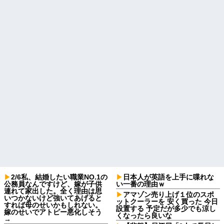
2/6私、結婚したい職業NO.1の
日本人が英語を上手に喋れな
公務員なんですけど、嫁が子供
い一番の理由ｗ
連れて家出した。全く理由は思
アマゾン売り上げ１位のスポ
いつかないけど強いてあげると
ットクーラーを 安く買った 今日
すれば母のせいかもしれない。
設置する 予定だが多少でも涼し
嫁のせいでアトピー悪化しそう
くなったら良いな
→