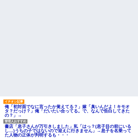
俺「初対面でなに言ったか覚えてる？」嫁「臭いんだよ！キモオ
タ？だっけ？」俺「だいたい合ってる。で、なんで告白してきた
の？」→
書店「息子さんが万引きしました」私「はっ？(息子目の前にいる
し…)うちの子ではないので迎えに行きません」→息子を名乗って
た人物の正体が判明するも・・・