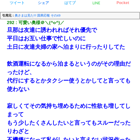
LINE
ツイート
シェア
はてブ
Pocket
引用元：
奥さまは見た!!! 因果応報 その49
292
可愛い奥様＠＼(^o^)／
旦那は友達に誘われればそれ優先で
平日はお互い仕事で忙しいのに
土日に友達夫婦の家へ泊まりに行ったりしてた
飲酒運転になるから泊まるというのがその理由だ
ったけど、
代行にするとかタクシー使うとかしてと言っても
使わない
寂しくてその気持ち埋めるために性欲も増してし
まって
もう少したくさんしたいと言ってもスルーだった
りわざと
不機嫌になって私がしたいと言えない状況作った