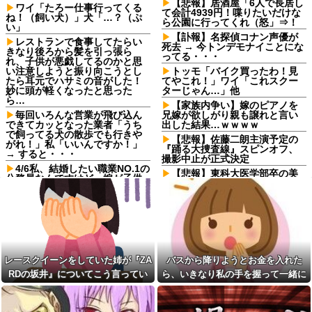
【悲報】居酒屋「6人で長居し
ワイ「たろー仕事行ってくる
て会計4939円！喋りたいだけな
ね！（飼い犬）」犬「…？（ぷ
ら公園に行ってくれ（怒」⇒！
い」
【訃報】名探偵コナン声優が
レストランで食事してたらい
死去 → 今トンデモナイことにな
きなり後ろから髪を引っ張ら
ってる・・・
れ、子供が悪戯してるのかと思
い注意しようと振り向こうとし
トッモ「バイク買ったわ！見
たら耳元でハサミの音がした！
てやこれ！」ワイ「これスクー
妙に頭が軽くなったと思った
ターじゃん…」他
ら…
【家族内争い】嫁のピアノを
毎回いろんな営業が飛び込ん
兄嫁が欲しがり親も譲れと言い
できてカッとなった業者「うち
出した結果…ｗｗｗｗ
で飼ってる犬の散歩でも行きや
【悲報】佐藤二朗主演予定の
がれ！」私「いいんですか！」
『踊る大捜査線』スピンオフ、
→ すると・・・
撮影中止が正式決定
4/6私、結婚したい職業NO.1の
【悲報】東科大医学部卒の美
公務員なんですけど、嫁が子供
人YouTuber、直美で炎上・・・
連れて家出した。全く理由は思
いつかないけど強いてあげると
日中留守の実家に空き巣が侵
すれば母のせいかもしれない。
入。居合わせた引きこもりの私
嫁のせいでアトピー悪化しそう
が撃退した結果…家族の態度に
→
耐えかね家を出たら半年後に〇
〇する超スピード展開へ←人生
レースクイーンをしていた姉
何がきっかけで好転するか分か
が『ZARDの坂井』についてこう
らない
レースクイーンをしていた姉が『ZA
バスから降りようとお金を入れた
言っていた
嫁「そのLINE気持ち悪い！離
RDの坂井』についてこう言ってい
ら、いきなり私の手を握って一緒に
【動画】手術中に熊本地震直
婚して！」俺「ウワキじゃない
撃やばすぎる
た
降りようとする子供がいた。手をほ
のに？」→ママ友との雑談が原
【驚愕】マチアプで会った外
因でまさかの展開に…
どこうとしても放してくれず...
国人からまさかの『こう』言わ