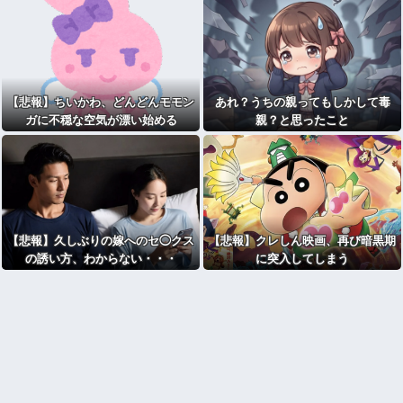
【悲報】ちいかわ、どんどんモモン
あれ？うちの親ってもしかして毒
ガに不穏な空気が漂い始める
親？と思ったこと
【悲報】久しぶりの嫁へのセ◯クス
【悲報】クレしん映画、再び暗黒期
の誘い方、わからない・・・
に突入してしまう