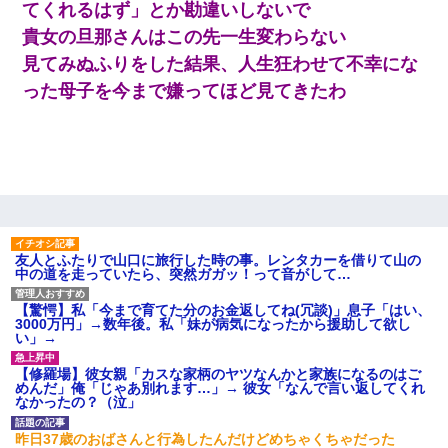
嫁「本当に身に覚えがない」「なにかの間違いだ！取り違え
てくれるはず」とか勘違いしないで
だ！」→ 嫁「あっ」
貴女の旦那さんはこの先一生変わらない
見てみぬふりをした結果、人生狂わせて不幸にな
夫に癌の余命宣告。その闘病中に長女から信じられない言葉を受
けた
った母子を今まで嫌ってほど見てきたわ
兄の新しい嫁がやらかしすぎて辛い。当たり前のように実家や姪
の幼稚園に来る
【衝撃】職場に入って来た綺麗な新人さんに職場を案内すること
に → 新人「ドンッ！」私「！？」→ 突然、突き飛ばされて左手
の甲を踏みつけられて…
友人とふたりで山口に旅行した時の事。レンタカーを借りて山の
中の道を走っていたら、突然ガガッ！って音がして…
【修羅場】彼女親「カスな家柄のヤツなんかと家族になるのはご
めんだ」俺「じゃあ別れます…」→ 彼女「なんで言い返してくれ
【驚愕】私「今まで育てた分のお金返してね(冗談)」息子「はい、
なかったの？（泣」
3000万円」→数年後。私「妹が病気になったから援助して欲し
い」→
新築の家で。クラクラするくらいの「白粉の匂い」が鼻につくも
【修羅場】彼女親「カスな家柄のヤツなんかと家族になるのはご
嫁＆娘「そんな匂いしない…」ある日、友人奥「素敵なアンティ
めんだ」俺「じゃあ別れます…」→ 彼女「なんで言い返してくれ
ークですね！」俺（！？）
なかったの？（泣」
昨日37歳のおばさんと行為したんだけどめちゃくちゃだった