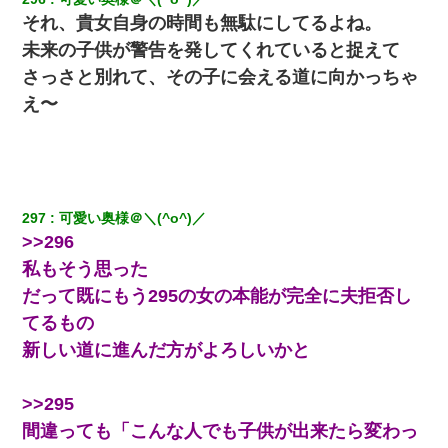
彼女にプロポーズしてOK貰った俺、告げられた結婚条件にブチ切
それ、貴女自身の時間も無駄にしてるよね。
れて無事婚約破棄・・・
未来の子供が警告を発してくれていると捉えて
さっさと別れて、その子に会える道に向かっちゃ
嘘をついてフリン旅行へ出かけた嫁→翌日、嫁「ただいま～」旦
那「娘がシんだよ。何度も連絡したのに…」嫁「えっ」→なん
え〜
と・・・
父親がくも膜下出血で突然ﾀﾋ。→母の貯金が0なことが判明。→母
「私を家に置いてほしい、どうか見捨てないで(土下座」俺・嫁
「…」
297
可愛い奥様＠＼(^o^)／
>>296
ずっとニートだと思ってた同居の義弟が投資で旦那より稼いでる
とか知らなかった…
私もそう思った
だって既にもう295の女の本能が完全に夫拒否し
三年働いてたパートを突然クビになった。しかし元職場の主要取
てるもの
引先のトップが母方の叔父だったので…
新しい道に進んだ方がよろしいかと
9月に付き合い始めたけどこの、この人と結婚はないわと判断して
別れた。その元彼が交通事故で重体になっているらしく…
>>295
間違っても「こんな人でも子供が出来たら変わっ
ＤＮＡ検査『血縁関係０％』旦那「やっぱり托卵だったんだ…」