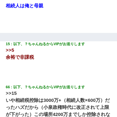
【驚愕】5000円でＪＫと行為してきたが後悔しかない…
相続人は俺と母親
姉旦那の友達「ほんとのパパだよ～」私のお腹を触ってほざく。
→思わず手を叩いて振り払ったら…
居酒屋にて。兄の紹介者「お酒飲みなって」私「未成年なので無
理です！」酷すぎるワードの連発で、耐えきれず店員に5千円を渡
し「お勘定です。逃がして下さい」その後、録音内容を父に聞か
15
以下、？ちゃんねるからVIPがお送りします
せたら...
>>5
余裕で非課税
[緊急]ベロベロの女に声をかけて行為してきた結果
書店「息子さんが万引きしました」私「はっ？(息子目の前にいる
し…)うちの子ではないので迎えに行きません」→息子を名乗って
た人物の正体が判明するも・・・
66
以下、？ちゃんねるからVIPがお送りします
>>15
宅飲みで女友達の乳を見てしまった・・・
いや相続税控除は3000万+（相続人数×600万）だ
ったハズだから（小泉政権時代に改正されて上限
中途採用のAが部長から呼び出された。Aはヘラヘラと部屋に入っ
ていき、1時間後に号泣しながら出てきて…
が下がった）この場所4200万までしか控除されな