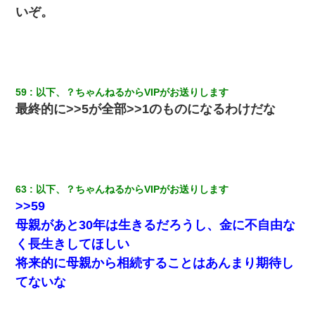
いぞ。
見合いにて。嫁「はじめまして」俺「失礼ですが○○さんご本人で
すか？」
妻が亡くなったんだけど正直ガチで嬉しい
59
以下、？ちゃんねるからVIPがお送りします
元旦那から復縁要請。息子「最新型のiPhoneも買えない貧乏は嫌
最終的に>>5が全部>>1のものになるわけだな
だ、再婚して」私「なら父親と暮らせ」息子「やった＾＾」私
（もう手遅れだったんだな…）
【驚愕】私「今まで育てた分のお金返してね(冗談)」息子「はい、
3000万円」→数年後。私「妹が病気になったから援助して欲し
い」→
63
以下、？ちゃんねるからVIPがお送りします
>>59
【まぬけ】夫「離婚だ！」私「わかった。で？」夫「慰謝料
母親があと30年は生きるだろうし、金に不自由な
だ！」私「いいけど弁護士通して。私も請求する」夫「」
く長生きしてほしい
将来的に母親から相続することはあんまり期待し
全く親しくないママ友Aから突然「飲み会しよう」と誘われたがお
断りした。後日Aの企みを知ってゾッとするやら腹立つやら！
てないな
最近うちの庭に知らない男の人がしょっちゅう入ってくる。それ