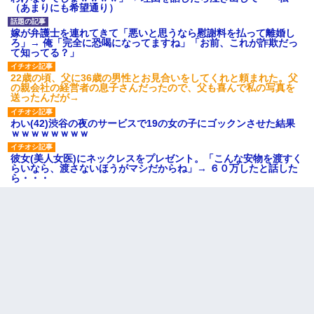
（あまりにも希望通り）
嫁が弁護士を連れてきて「悪いと思うなら慰謝料を払って離婚し
ろ」→ 俺「完全に恐喝になってますね」「お前、これが詐欺だっ
て知ってる？」
22歳の頃、父に36歳の男性とお見合いをしてくれと頼まれた。父
の親会社の経営者の息子さんだったので、父も喜んで私の写真を
送ったんだが→
わい(42)渋谷の夜のサービスで19の女の子にゴックンさせた結果
ｗｗｗｗｗｗｗｗ
彼女(美人女医)にネックレスをプレゼント。「こんな安物を渡すく
らいなら、渡さないほうがマシだからね」→ ６０万したと話した
ら・・・