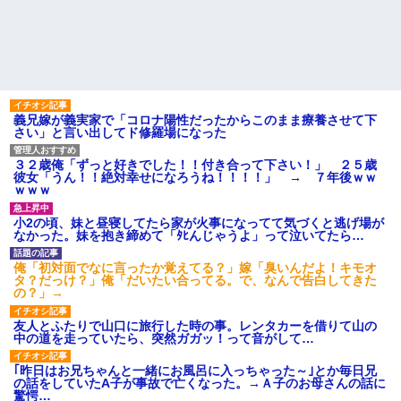
義兄嫁が義実家で「コロナ陽性だったからこのまま療養させて下
さい」と言い出してド修羅場になった
３２歳俺「ずっと好きでした！！付き合って下さい！」 ２５歳
彼女「うん！！絶対幸せになろうね！！！！」 → ７年後ｗｗ
ｗｗｗ
小2の頃、妹と昼寝してたら家が火事になってて気づくと逃げ場が
なかった。妹を抱き締めて「ﾀﾋんじゃうよ」って泣いてたら…
俺「初対面でなに言ったか覚えてる？」嫁「臭いんだよ！キモオ
タ？だっけ？」俺「だいたい合ってる。で、なんで告白してきた
の？」→
友人とふたりで山口に旅行した時の事。レンタカーを借りて山の
中の道を走っていたら、突然ガガッ！って音がして…
｢昨日はお兄ちゃんと一緒にお風呂に入っちゃった～｣とか毎日兄
の話をしていたA子が事故で亡くなった。→Ａ子のお母さんの話に
驚愕…