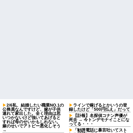
2/6私、結婚したい職業NO.1の
ラインで稼げるとかいうの登
公務員なんですけど、嫁が子供
録したけど「500円払え」だって
連れて家出した。全く理由は思
【訃報】名探偵コナン声優が
いつかないけど強いてあげると
死去 → 今トンデモナイことにな
すれば母のせいかもしれない。
ってる・・・
嫁のせいでアトピー悪化しそう
→
「勧誘電話に暴言吐いてスト