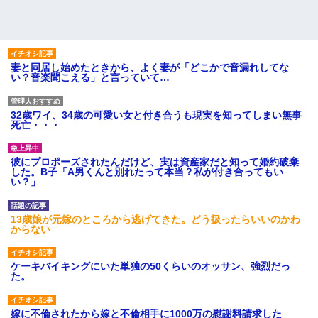
妻と同居し始めたときから、よく妻が「どこかで音漏れしてな
い？音楽聞こえる」と言っていて…
32歳ワイ、34歳の可愛い女と付き合うも現実を知ってしまい無事
死亡・・・
彼にプロポーズされたんだけど、実は資産家だと知って婚約破棄
した。B子「A男くんと別れたって本当？私が付き合ってもい
い？」
13歳娘が元嫁のところから逃げてきた。どう扱ったらいいのかわ
からない
ケーキバイキングにいた単独の50くらいのオッサン、強烈だっ
た。
嫁に不倫されたから嫁と不倫相手に1000万の慰謝料請求した