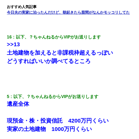
婚活パーティーでよく会う美女がいた。こんな完璧な容姿を持っ
てしても結婚て難しいんだなぁ…と思ってた
今日夫の実家に泊ったんだけど、朝起きたら股間がなんかモッコリしてた
【クズ】昔、兄がお見合いして「ブスすぎｗｗｗ」と断った女性
が、兄の同級生と結婚。それを知った兄は荒れ狂い、｢嫁さん、俺
のお古ですが気分はどう？」とメールを送った→
16
以下、？ちゃんねるからVIPがお送りします
>>13
【衝撃】婚約者「兄と結婚はするけど嫁入りするわけじゃない。
土地建物を加えると非課税枠超えるっぽい
お互い干渉はしないようにしましょう」→ その後に結納金の話を
したので、母が・・・
どうすればいいか調べてるところ
日航機墜落事故の「ここからは日本語で大丈夫ですよ〜」の絶望
感がヤバイ・・・
5
以下、？ちゃんねるからVIPがお送りします
友人とふたりで山口に旅行した時の事。レンタカーを借りて山の
中の道を走っていたら、突然ガガッ！って音がして…
遺産全体
父が他界→父のフリン相手『どうか相続を放棄して下さい、昔の
現預金・株・投資信託 4200万円くらい
ことは謝ります。ごめんなさい…』私「お子さんはフリン略奪婚
って知ってるの？」相手『 』結果→
実家の土地建物 1000万円くらい