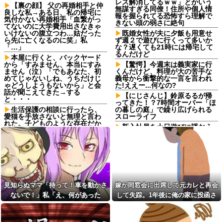
レス解消してるｗｗ」とかいう
【裏の顔】 父の再婚相手と仲
無謀すぎる同僚！住所や個人情
良しな私→ある日、私の帰宅に
報を握られてる恐怖すら理解で
気付かない再婚相手「血繋がっ
きない頭の弱さに絶句
てないのに大学費用出さなきゃ
いけないの腹立つわ…姑だった
既婚女性が夫に夕飯も用意せ
ら先に亡くなるのに笑」私
ず週２で遊びに行くって多いか
「…」
な？遅くても21時には帰宅して
るんだけど
本屋に行くと、バックヤード
から「すみません、本当にすみ
【驚愕】今週末は義実家に行
ません（泣）「でもあなた、初
くんだけど、料理が大の苦手な
めてじゃないしね、うちだけじ
義母から衝撃的な一言を言われ
ゃどうしようもないから」と会
た!ええー...何なの?
話が聞こえてきた→する
【にじさんじ】鈴原るるが帰
と・・・
ってきた！？7時間オーバー「ほ
生活保護の相談に行ったら、
の暮しの庭」で繰り広げられる
愛猫を手放さないと無理と言わ
スローライフ
れた。子どものような存在だか
新入社員を土日遊びに誘おう
ら手放すのは絶対に考えられな
と思ってるんやけど普通に飲み
い・・・
とかでええんかな
4/6私、結婚したい職業NO.1の
「アニソン盆祭りで日本の品
公務員なんですけど、嫁が子供
格が落ちた」と酷評した元女
連れて家出した。全く理由は思
優、「あんたが品格を語るのか
いつかないけど強いてあげると
よ！」と総ツッコミを食らって
すれば母のせいかもしれない。
しまい……
嫁のせいでアトピー悪化しそう
見知らぬママ「待って！車を動かさ
嫁が同窓会に出席して元カレと再会
→
隣が着席して音量上げ始めた
ないで！」私「え、何があった
して失踪。1年後に俺の家に投函さ
時は渾身の「マジか…」が出る
停車中に二人の子供を乗せた
よね他
の！？」→慌てて降りると園長先生
れたものがこれ...
ヤンママに自転車ぶつけられ
た。ヤンママ「おめーふざけん
ホス狂の嬢が金集めに必死な
が激怒していて…
なよっ！ぶつかってんじゃねー
のが丸分かりだったから「店外