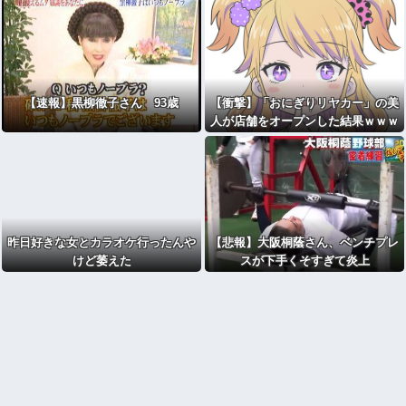
【速報】黒柳徹子さん 93歳
【衝撃】「おにぎりリヤカー」の美
人が店舗をオープンした結果ｗｗｗ
ｗｗ(※画像あり)
昨日好きな女とカラオケ行ったんや
【悲報】大阪桐蔭さん、ベンチプレ
けど萎えた
スが下手くそすぎて炎上