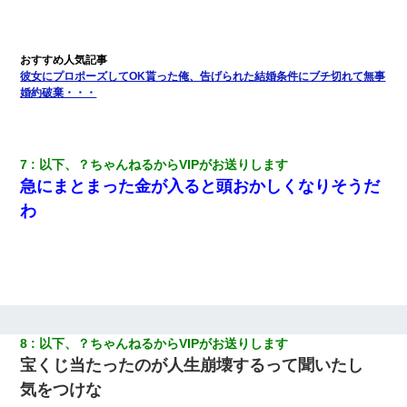
を職場で愚痴ったら、同僚男性が怒鳴りつけてきた。
ずっとニートだと思ってた同居の義弟が投資で旦那より稼いでる
とか知らなかった…
彼女にプロポーズしてOK貰った俺、告げられた結婚条件にブチ切れて無事
婚約破棄・・・
【衝撃】ヤンキー女に「サせて」って言った結果
7
以下、？ちゃんねるからVIPがお送りします
急にまとまった金が入ると頭おかしくなりそうだ
わ
8
以下、？ちゃんねるからVIPがお送りします
宝くじ当たったのが人生崩壊するって聞いたし
気をつけな