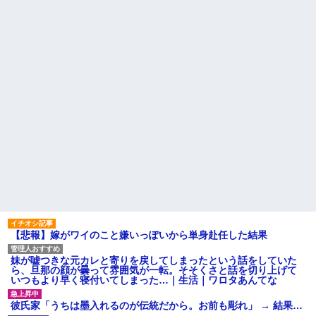
「大人に相談しても具体的に何
【驚愕】女さん「43億円注文
もしてくれない」EXIT兼近「搾
して………キャンセルっと！」
取しようとする大人をどう除外
←こいつの目的って一体なんな
するか」
の？？？？？？？
俺の方が潔癖なのに嫁が俺に
【画像】このLINEでなんで女
片付けさせようとしない。スト
が怒ってるのか分かんない奴は
レス半端ないので決別宣言し
モテない奴確定らしい←お前ら
た。嫁「頑張るから半年猶予を
は勿論わかるよ
ちょうだい」←頑張るポイント
な？？？？？？？
が的外れすぎて絶賛空回り中
【悲報】思春期の娘に「キモ
カツオのサクにアニサキスら
ッ」と言われたお父さん、グレ
しき物体発見
るｗｗｗｗｗｗｗ
主な税金の成り立ちを調べて
赤信号で追突してきた加害女
みたよ
性、降りてこず謝罪ポーズ
→「わざとじゃないのに保険使
うの！？」と大号泣ｗｗ被害者
の私を悪者扱いし、旦那まで
「妻を...
ハードオフに売っていた4万
4000円のフィギュアがヤバすぎ
るｗｗｗｗｗｗ「こんな高い
【悲報】嫁がワイのこと嫌いっぽいから単身赴任した結果
の？ｗｗ」「逆に超安い」
私「ちょっと、人の家の金庫
妹が嘘つきな元カレと寄りを戻してしまったという話をしていた
触らないでよ！」キチママ『そ
ら、旦那の顔が曇って雰囲気が一転。そそくさと話を切り上げて
こに金庫があったから、開けて
いつもより早く寝付いてしまった…｜生活｜ワロタあんてな
みようとしただけ☆』義兄「泥
は出てけ！二度と来るな！」結
果・・・
彼氏家「うちは墨入れるのが伝統だから。お前も彫れ」 → 結果…