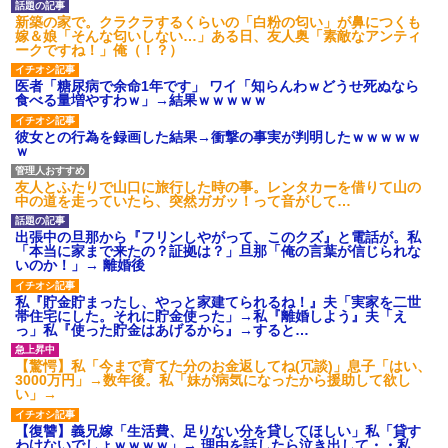
私「初めて飲む味だけどなん
のお茶？」彼「ちっ！」私「」
新築の家で。クラクラするくらいの「白粉の匂い」が鼻につくも
嫁＆娘「そんな匂いしない…」ある日、友人奥「素敵なアンティ
【GIF】JSのカンチョーワロ
ークですね！」俺（！？）
タ
後続車にクラクションを鳴ら
医者「糖尿病で余命1年です」 ワイ「知らんわｗどうせ死ぬなら
され彼氏が逆切れ。「何クラク
食べる量増やすわｗ」→結果ｗｗｗｗｗ
ション鳴らしてんだ！降りてこ
いよ！」と怒鳴りだし...
彼女との行為を録画した結果→衝撃の事実が判明したｗｗｗｗｗ
【衝撃】報酬100万円超の治験
ｗ
募集がこちらｗｗｗｗｗ(※画像
あり)
【ネット騒然】惨殺されたタ
友人とふたりで山口に旅行した時の事。レンタカーを借りて山の
ワマン頂き女子のこの動画、す
中の道を走っていたら、突然ガガッ！って音がして…
げえええええｗｗｗｗｗｗｗｗ
ｗｗｗ
出張中の旦那から『フリンしやがって、このクズ』と電話が。私
【愕然】白のクラウン俺氏、
「本当に家まで来たの？証拠は？」旦那「俺の言葉が信じられな
高速道路左車線を制限速度で走
いのか！」→ 離婚後
った結果wwwwwwwwwwww
百年の恋12-899 食べた量を
私『貯金貯まったし、やっと家建てられるね！』夫「実家を二世
張り合ってくる
帯住宅にした。それに貯金使った」→私『離婚しよう』夫「え
っ」私『使った貯金はあげるから』→すると…
【悲報】佐藤輝明・・・２軍
でも盛大にやらかす←あまり悲
しませないでくれ
【驚愕】私「今まで育てた分のお金返してね(冗談)」息子「はい、
3000万円」→数年後。私「妹が病気になったから援助して欲し
い」→
【復讐】義兄嫁「生活費、足りない分を貸してほしい」私「貸す
わけないでしょｗｗｗｗ」→ 理由を話したら泣き出して・・私