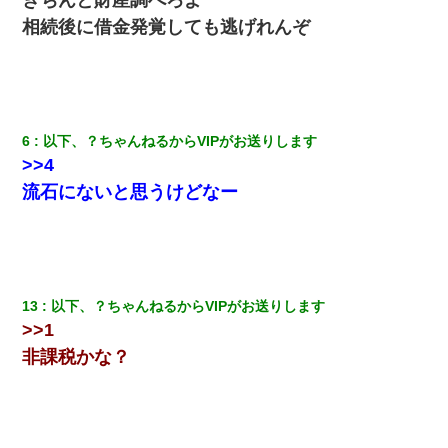
いのか！」→ 離婚後
相続後に借金発覚しても逃げれんぞ
小2の頃、妹と昼寝してたら家が火事になってて気づくと逃げ場が
なかった。妹を抱き締めて「ﾀﾋんじゃうよ」って泣いてたら…
転職先が決まったので退職の意思を伝えたら。上司「無責任」
「簡単には辞めさせない」私（どうせ辞めるし…）→ 思いっきり
6
以下、？ちゃんねるからVIPがお送りします
反論をしてみた
>>4
流石にないと思うけどなー
小学生の息子が急に様子がおかしくなった。私「理由を聞いても
『わかんない！』って怒鳴り付けてくるし、困っってる」旦那
「話してみるよ」→ 後日・・・
【画像】女の子「お母さん！！私ようやくファッションモデルに
選ばれたの！絶対見に来てね！」→悲しい結果がこれ・・・
13
以下、？ちゃんねるからVIPがお送りします
>>1
私（23）冗談のつもりで上司（27）に胸を揉ませた結果・・・
非課税かな？
三年働いてたパートを突然クビになった。しかし元職場の主要取
引先のトップが母方の叔父だったので…