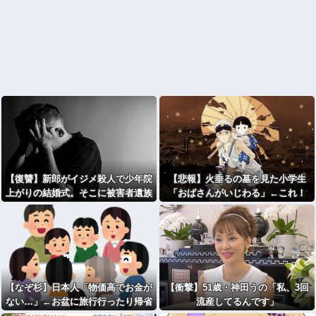
【復讐】新郎がイジメ殺人で少年院
【悲報】火垂るの墓を見た小学生
上がりの結婚式。そこに被害者遺族
「おばさんがいじわる」←これ！
が凸りとんでもない事をして新婦号
泣、ゾッとする地獄絵図に・・・
【なぞ杉】日本人「物価高でお金が
【衝撃】51歳・神田うの「私、3回
ない…」←お盆に旅行行ったり帰省
流産してるんです」
したりする理由