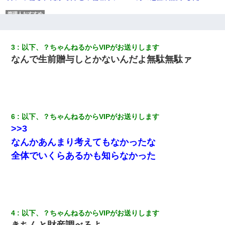
旦那の元カノをSNSで探して写真を保存して顔面評価スレで写真
を晒してた。ほとんどがブスという評価の中で二人ほど意外に好
評価で苦々しく思った
3
以下、？ちゃんねるからVIPがお送りします
なんで生前贈与しとかないんだよ無駄無駄ァ
３２歳俺「ずっと好きでした！！付き合って下さい！」 ２５歳
彼女「うん！！絶対幸せになろうね！！！！」 → ７年後ｗｗ
ｗｗｗ
友人「酒の勢いで女先輩をホテルに連れ込んだｗｗｗｗｗ」俺
「…」
6
以下、？ちゃんねるからVIPがお送りします
>>3
朝起きたら嫁がいなかった。俺（嫁も嫁実家も電話に出ない…不
なんかあんまり考えてもなかったな
安だ）→ 仕事を早退して帰宅すると、嫁と嫁両親と知らない男が
２人・・・
全体でいくらあるかも知らなかった
「パワハラを受けたから思い切って転職した」とSNSで呟いた
ら、速攻でパワハラかました元上司がLINEを送ってきた。
出張中の旦那から『フリンしやがって、このクズ』と電話が。私
4
以下、？ちゃんねるからVIPがお送りします
「本当に家まで来たの？証拠は？」旦那「俺の言葉が信じられな
きちんと財産調べろよ