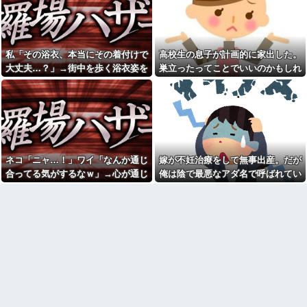
よ！弁償してもらうかんな！」...
で直に払ったら嬉しい？」って
聞いた結果⇒ｗｗ
アラフィフで同い年の友人Ａ
は旦那から突然離婚を突きつけ
【衝撃】嫁のために全て我慢
られたらしい
した結果→家購入計画が「地獄
の一幕」に…その理由が痛すぎ
私「その浴衣、本当にその着付けで
高校生の息子が計画的に家出した。
彼と初めての夜。私「痛い！
るｗｗｗ
どうしたの？」彼「実は俺、不
大丈夫…？」→街中を歩く浴衣姿を
巣立ったってことでいいのかもしれ
能なんだ…」→初めての夜に打
嫁「間男と再婚したい」俺
見て、違和感ばかりが気になってし
ないけど、なんか割り切れず...
ち明けられた理由が衝撃的で…
「慰謝料を払うなら離婚だ」→
ところが後日「やっぱり戻りた
まい…
母が友人の子供を引き取り姉
い」と言い出して…
になった。でも父だけが姉へ理
不尽な要求ばかり押し付けてい
2/2妻が社内不倫してた。間男
て…
に電話して不倫を認めさせる。
さて、これから汚物らには制裁
30過ぎて初めてできた彼女と
を受けてもらうのだが問題は証
付き合って2週間で別れた。初デ
拠がない事。一か八かで請求す
ネコ「ニャ…！」ワイ「なんか通じ
嫁が不妊治療をして無事出産。だが
ートで冷めるシーンが多すぎ
るか、それとも泣き寝入りする
合ってる気がするなｗ」→心が通じ
俺は陰で最悪なアダ名で呼ばれてい
旦那に子供を預けて妹&姪っ子
か…
達を遊びに連れて行って、一日
たと思った次の瞬間、まさかの展開
た
数年前に私が旅行先で落とし
遊び倒した。すると、旦那と喧
た財布の中身が何年も経ってか
に…
嘩になってしまい...
ら別の旅行先で私自身によって
【悲報】 婚約指輪が「たった
拾われた
の0.3ct」で毎日泣いてる私がヤ
「高齢者のテレビ離れ」 昭
バすぎる理由がコレｗｗｗｗｗ
和の昔はさ 誰もが巨人ファンだ
【画像】レベチ過ぎるギャル
ったでしょ
さん、とんでもない格好を披露
中学時代に俺は塾でアルバイ
してしまうw w w w w w w
ト講師から苛められていた
チー牛「デブの事豚丼って呼
【トー横キッズ】家庭環境や
ぼうぜ！」←これが流行らなか
毒親とのトラブルに悩む若者
った理由