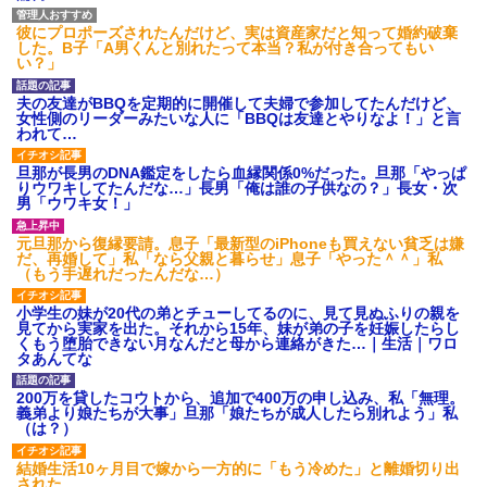
彼にプロポーズされたんだけど、実は資産家だと知って婚約破棄
した。B子「A男くんと別れたって本当？私が付き合ってもい
い？」
夫の友達がBBQを定期的に開催して夫婦で参加してたんだけど、
女性側のリーダーみたいな人に「BBQは友達とやりなよ！」と言
われて…
旦那が長男のDNA鑑定をしたら血縁関係0%だった。旦那「やっぱ
りウワキしてたんだな…」長男「俺は誰の子供なの？」長女・次
男「ウワキ女！」
元旦那から復縁要請。息子「最新型のiPhoneも買えない貧乏は嫌
だ、再婚して」私「なら父親と暮らせ」息子「やった＾＾」私
（もう手遅れだったんだな…）
小学生の妹が20代の弟とチューしてるのに、見て見ぬふりの親を
見てから実家を出た。それから15年、妹が弟の子を妊娠したらし
くもう堕胎できない月なんだと母から連絡がきた…｜生活｜ワロ
タあんてな
200万を貸したコウトから、追加で400万の申し込み、私「無理。
義弟より娘たちが大事」旦那「娘たちが成人したら別れよう」私
（は？）
結婚生活10ヶ月目で嫁から一方的に「もう冷めた」と離婚切り出
された