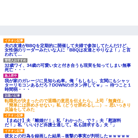
夫の友達がBBQを定期的に開催して夫婦で参加してたんだけど、
女性側のリーダーみたいな人に「BBQは友達とやりなよ！」と言
われて…
32歳ワイ、34歳の可愛い女と付き合うも現実を知ってしまい無事
死亡・・・
我が家のガレージに見知らぬ車。俺「もしもし、玄関にもシャッ
ターリモコンあるだろ？DOWNのボタン押してｗ」→ 待つこと１
時間弱・・・
転職先が決まったので退職の意思を伝えたら。上司「無責任」
「簡単には辞めさせない」私（どうせ辞めるし…）→ 思いっきり
反論をしてみた
【まぬけ】夫「離婚だ！」私「わかった。で？」夫「慰謝料
だ！」私「いいけど弁護士通して。私も請求する」夫「」
彼女との行為を録画した結果→衝撃の事実が判明したｗｗｗｗｗ