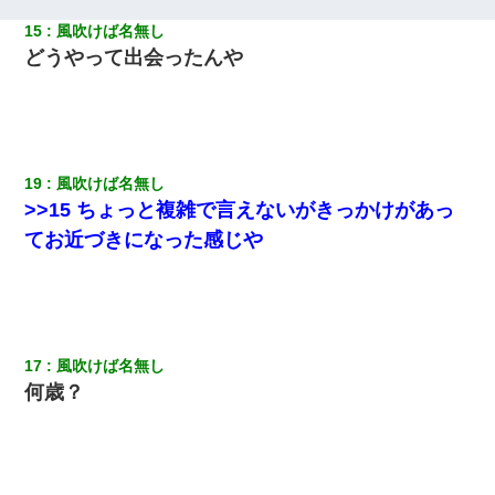
妻と同居し始めたときから、よく妻が「どこかで音漏れしてな
い？音楽聞こえる」と言っていて…
15
風吹けば名無し
どうやって出会ったんや
【驚愕】5000円でＪＫと行為してきたが後悔しかない…
婚活パーティーでよく会う美女がいた。こんな完璧な容姿を持っ
てしても結婚て難しいんだなぁ…と思ってた
19
風吹けば名無し
>>15 ちょっと複雑で言えないがきっかけがあっ
22歳の頃、父に36歳の男性とお見合いをしてくれと頼まれた。父
の親会社の経営者の息子さんだったので、父も喜んで私の写真を
てお近づきになった感じや
送ったんだが→
近所のお寺に住み込みで手伝いしてる知的障害のオッサンがい
た。ある日、オッサンが火かき棒を持って顔を真っ赤にしながら
走り回っていて…
17
風吹けば名無し
何歳？