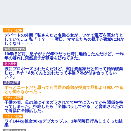
デパートの外商『私さんだと名乗る女が、ツケで宝石を買おうと
していて…』私「！？」→ 翌日。ママ友たちの様子が微妙におか
しくなり・・・
10年ほど前、息子がまだ年中だった時に離婚したんだけど、一昨
年の暮れに突然息子が職場を訪ねてきた。
彼にプロポーズされたんだけど、実は資産家だと知って婚約破棄
した。B子「A男くんと別れたって本当？私が付き合ってもい
い？」
ずっとニートだと思ってた同居の義弟が投資で旦那より稼いでる
とか知らなかった…
子供の頃、母の弟にイタズラされてて中学に入ってから関係を持
ってしまった。拒絶したら「全部バラしてやる」と脅迫されたの
で両親に全部話した。
ワイ144kg彼女98kgデブカップル、1年間毎日行為しまくった結
果