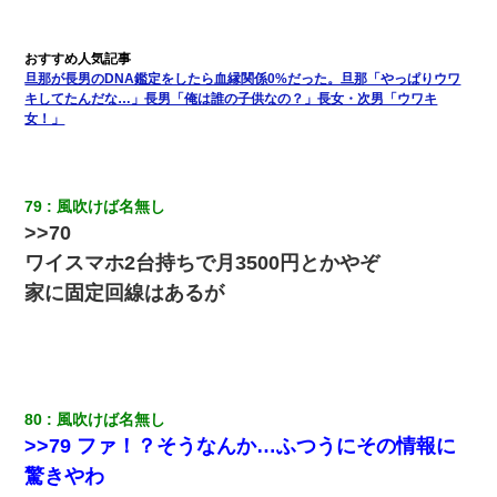
旦那が長男のDNA鑑定をしたら血縁関係0%だった。旦那「やっぱりウワ
キしてたんだな…」長男「俺は誰の子供なの？」長女・次男「ウワキ
女！」
79
風吹けば名無し
>>70
ワイスマホ2台持ちで月3500円とかやぞ
家に固定回線はあるが
80
風吹けば名無し
>>79 ファ！？そうなんか…ふつうにその情報に
驚きやわ