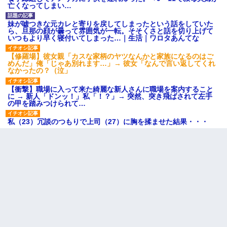
亡くなってしまい…
妹が嘘つきな元カレと寄りを戻してしまったという話をしていた
ら、旦那の顔が曇って雰囲気が一転。そそくさと話を切り上げて
いつもより早く寝付いてしまった…｜生活｜ワロタあんてな
【修羅場】彼女親「カスな家柄のヤツなんかと家族になるのはご
めんだ」俺「じゃあ別れます…」→ 彼女「なんで言い返してくれ
なかったの？（泣」
【衝撃】職場に入って来た綺麗な新人さんに職場を案内すること
に → 新人「ドンッ！」私「！？」→ 突然、突き飛ばされて左手
の甲を踏みつけられて…
私（23）冗談のつもりで上司（27）に胸を揉ませた結果・・・