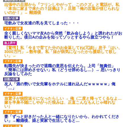
出張中の旦那から『フリンしやがって、このクズ』と電話が。私
「本当に家まで来たの？証拠は？」旦那「俺の言葉が信じられな
いのか！」→ 離婚後
宅飲みで女友達の乳を見てしまった・・・
全く親しくないママ友Aから突然「飲み会しよう」と誘われたがお
断りした。後日Aの企みを知ってゾッとするやら腹立つやら！
【驚愕】私「今まで育てた分のお金返してね(冗談)」息子「はい、
3000万円」→数年後。私「妹が病気になったから援助して欲し
い」→
転職先が決まったので退職の意思を伝えたら。上司「無責任」
「簡単には辞めさせない」私（どうせ辞めるし…）→ 思いっきり
反論をしてみた
友人「酒の勢いで女先輩をホテルに連れ込んだｗｗｗｗｗ」俺
「…」
放置子が病院送りになったらしい → 俺（二度と帰ってくるなよ…
嫁を半身不随にしやがった恨みは、正直こんなもんじゃ晴れな
い）
妻「ずっと好きだった人と一緒になりたいから、わかれてくださ
い」→離婚後、娘と実家で生活してると…