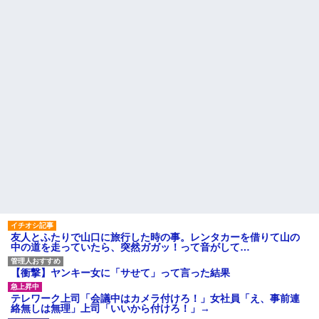
あってる？」 取専「あって
る」→結果『こう』なったんだ
クソ男「専業主婦は昼間寝て
がコレワイが悪いん
られていいよなぁ。俺なんか忙
か？？？？？？？？
しくて寝る暇ねーもん。どうせ
暇でしょ？俺のＤＶＤコピっと
粉末スープ、液体スープ、調
いてよ」
味オイル「食べる『直前』に入
れてください！！」
【驚愕】養育費を払い続けた
結果…元妻の裏切りが判
【驚愕】PTA会長「PTA参加拒
明！！！その理由がこれｗｗｗ
否した親へ最終警告。こうなっ
ｗ
てもいい？」←コレはどっちが
悪いのか？大論争が巻き起こっ
職場で電話を取った新入社員
てしまう…
の女子がヒワイなことを言われ
てショックを受けたことがあっ
【しまった…】 コトメに追い
た
出されたトメと二世帯住宅を建
て、「２F(夫婦のエリア)には絶
主な税金の成り立ちを調べて
対に上がらない」という約束を
みたよ
したが、早速破って2Fに上が...
ハードオフに売っていた4万
4000円のフィギュアがヤバすぎ
るｗｗｗｗｗｗ「こんな高い
の？ｗｗ」「逆に超安い」
友人とふたりで山口に旅行した時の事。レンタカーを借りて山の
私「ちょっと、人の家の金庫
中の道を走っていたら、突然ガガッ！って音がして…
触らないでよ！」キチママ『そ
こに金庫があったから、開けて
みようとしただけ☆』義兄「泥
【衝撃】ヤンキー女に「サせて」って言った結果
は出てけ！二度と来るな！」結
果・・・
テレワーク上司「会議中はカメラ付けろ！」女社員「え、事前連
私「初めて飲む味だけどなん
絡無しは無理」上司「いいから付けろ！」→
のお茶？」彼「ちっ！」私「」