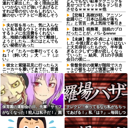
とんでもない駐車テクニックを
連れて家出した。全く理由は思
見せつけてネット民をドン引き
いつかないけど強いてあげると
させるｗｗｗｗｗｗ他
すれば母のせいかもしれない。
嫁のせいでアトピー悪化しそう
【悲報】高樹沙耶、アニソン
→
盆踊りに「日本は品格が落ち
た」と苦言→炎上気味で幕引き
夫が首を吊った。気に入らな
いと私を殴るウトとそれを傍観
【動画】税務署、脱税のプロ
するトメに生活費をくれない
だったことが、バレるwww
夫…地獄の義実家をでて離婚し
【未練】妻の不貞により離婚
ようとしたら…夫にはとんでも
した 今後2度と会うつもりはない
ない秘密があった
と大見得切ったものの、半年過
ワイ「たろー仕事行ってくる
ぎると少しずつ妻が恋しくなっ
ね！（飼い犬）」犬「…？（ぷ
ていった → 結局、月1の子供面
い」
会日の後に…
彼女と紫陽花見に行ったらス
骨盤骨折の後輩が階段でスカ
ニーカーを履いてきてた。普通
ートの裾を上げて慎重に降りて
かわいいぺたんこ靴とかじゃな
る姿を見て「お姫様気取りｗ
いの？コーヒーや手作り菓子も
ｗ」と爆笑・悪口を連発する社
持ってこないしさぁ…
内彼女！事故背景を知りながら
マウントと嫉妬で嘲笑する性根
予定より早めに家に帰宅。リ
の汚さに一気に冷めた・・・
ビングに「裸の嫁」と男がい
た。まさかの不倫現場に遭遇...
【画像】00年代のJK、セクシ
ーすぎる♡♡♡♡♡
娘が某アニメのキャラにハマ
って推し活してる。それを控え
両親の離婚原因が私。結婚し
保育園の運動会の日。先輩「サイフ
クレクレ「余ってるなら私がもらっ
させた方がいいのか塾の人に相
た原因も私。
がなくなった！犯人は私子だ！」園
てあげる！」私「は？」→毎回しつ
談したら...
【愚痴】義父はなんとなく、
長「警察沙汰は勘弁して～」→誰も
こく食い下がるので、ある方法を試
妻「うちの夫に手を出したで
「旦那より義弟」を可愛がって
しょ！」営業女性「違いま
いる感じがする。旦那もそれを
味方がいないと思ったその時…
した結果…
す！」→会社中を巻き込む大騒
感じていて、義母にも相談した