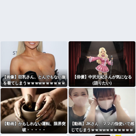
【画像】巨乳さん、とんでもない服
【俳優】中沢元紀さんが気になる
を着てしまうｗｗｗwｗｗｗｗｗｗ
（語りたい）
ｗｗ
【動画】かもしれない運転、限界突
【動画】JKさん、ママの指使いで感
破・・・・・
じてしまうｗｗｗwｗｗｗｗｗｗｗ
ｗ