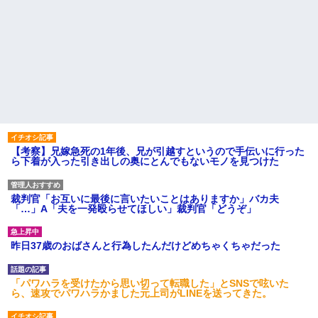
【考察】兄嫁急死の1年後、兄が引越すというので手伝いに行った
ら下着が入った引き出しの奥にとんでもないモノを見つけた
裁判官「お互いに最後に言いたいことはありますか」バカ夫
「…」A「夫を一発殴らせてほしい」裁判官「どうぞ」
昨日37歳のおばさんと行為したんだけどめちゃくちゃだった
「パワハラを受けたから思い切って転職した」とSNSで呟いた
ら、速攻でパワハラかました元上司がLINEを送ってきた。