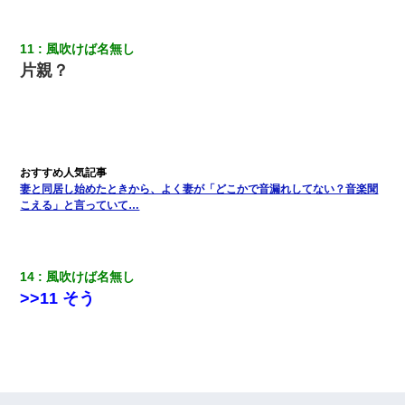
私は家が貧しくて、手に職をつけようと看護師になった。だけど
卒業を控えた年の1月末、車にひかれて看護師になれなくなった。
11
風吹けば名無し
片親？
彼女にプロポーズしてOK貰った俺、告げられた結婚条件にブチ切
れて無事婚約破棄・・・
【衝撃】婚約者「兄と結婚はするけど嫁入りするわけじゃない。
お互い干渉はしないようにしましょう」→ その後に結納金の話を
したので、母が・・・
妻と同居し始めたときから、よく妻が「どこかで音漏れしてない？音楽聞
こえる」と言っていて…
出張中の旦那から『フリンしやがって、このクズ』と電話が。私
「本当に家まで来たの？証拠は？」旦那「俺の言葉が信じられな
いのか！」→ 離婚後
14
風吹けば名無し
【悲報】姉と入浴中に大きくなってしまった結果ｗｗｗｗｗｗｗ
>>11 そう
ｗ
生保レディと行為する為に駆け引きしてみた結果ｗｗｗｗｗｗｗ
ｗｗｗｗｗ