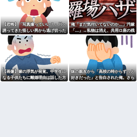
動の末、まさかの処分が…
ことがあるらしい。見ていると
なんだか切ない。
20歳の大学生の女友達が47歳
のおっさんと付き合ってる。卒
【ジャングリア沖縄】 「ロイ
業後に結婚するらしいが、やめ
ヤルチケット」発売、アトラク
た方がいいと思うワイがおかし
ション優先案内、ソフトドリン
【恐怖】「写真撮っていい？」川へ
俺「まだ気付いてないのか…」汚嫁
いのか？
ク飲み放題、スパ利用、駐車場
誘ってきた怪しい男から逃げ切った
「…」→私物は消え、共用ロ座の残
無料…大人29700円
コトメ「父親役をお願い。う
私⇒テレビに映った『衝撃の顔』に
高は653円。それでも嫁は平然とし
ちの子がパパって呼んでもいい
近寄りがたい怖いキャラを目
よね？」旦那「それは無理」→
指していた俺は自己紹介カード
絶句
ていて…
断った途端に大騒ぎになり…
の自画像に自分だけそこにオリ
ジナルの氏神を描いた
兄が首吊った。理由はイジ
メ…俺の両親離婚で母は自サツ
③【相談】相談者「嫁から連
し家庭崩壊→首謀者を探しだし
れ子の息子への愛が足りないか
た俺は会社と妻子を特定→結
ら離婚を考えてると言われた」
果、実刑受けた。子に復讐され
住民「嫁の高望みかな？」相談
【画像】嫁の浮気が発覚。中学生に
妹の親友から「高校の時からずっと
るだろ...
者「嫁にここ見せたら顔真っ赤
なる子供たちに離婚理由は話した方
好きだった」と告白された俺。さら
にして怒ってました」住民「え
【驚愕】 新幹線じゃなく『帰
っ」
がいい？
にキス責めに遭い
省費4000円』安くなる在来線で
帰省した結果ｗｗｗｗｗ
ギフテッド、ギフテッド2Eの
育て方
【画像】本田望結の妹、姉妹
で並んだ姿が大変素晴らしいと
【特攻隊員の本音】「ああ
話題にw w w w w w w
ァ、だまされちゃった。今度生
れる時はアメリカへ生れるぞ」
【悲報】思春期の娘に「キモ
出撃前に残された若者たちの言
ッ」と言われたお父さん、グレ
葉
るｗｗｗｗｗｗｗ
彼氏が私の友達を勝手に評価
【悲報】取引先専務「Aを20個
する。友達の写真を見せたら
注文する」 ぼく「いつも1～2
「この子はモテそう」「この子
個しか使わないけど本当に20で
は彼氏できなさそう」