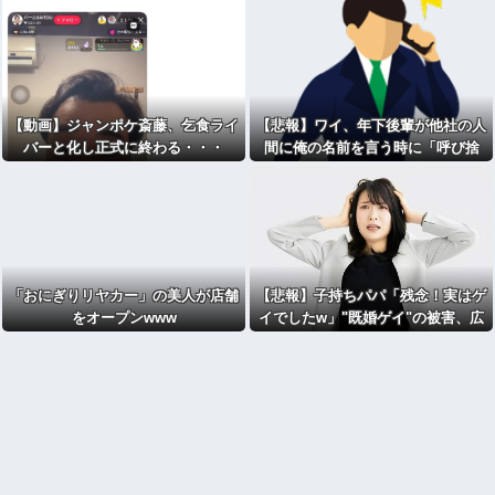
【動画】ジャンポケ斎藤、乞食ライ
【悲報】ワイ、年下後輩が他社の人
バーと化し正式に終わる・・・
間に俺の名前を言う時に「呼び捨
て」にするのが腹立つ
「おにぎりリヤカー」の美人が店舗
【悲報】子持ちパパ「残念！実はゲ
をオープンwww
イでしたw」"既婚ゲイ"の被害、広
がる……