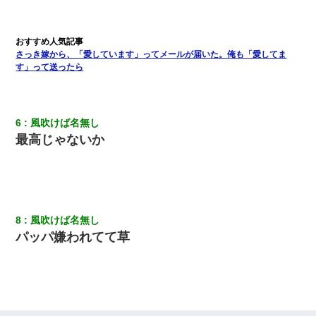
上司「何なの、この書類！！」私「あの‥」上司「今は私が話し
てるの！」私「ですから」上司「黙って聞きなさい！」私「それ
は」上司「言い訳しない！」→結果ｗｗｗｗｗ
さっき嫁から、「愛しています」ってメールが届いた。俺も「愛してま
す」って送ったら
【衝撃】ある工場に配属すると、女の人がみんな退職してしま
う。会社「仕事がハードだし田舎で娯楽も少ないからキツイの
か…」→ 実際は違った
6
風吹けば名無し
旦那の元嫁「離婚したとはいえ、私が本来の妻。許可なく結婚す
最高じゃないか
るなんてどういう神経してるの？離婚届を記入して持って来い」
→笑いが止まらなくなり・・・
俺「初対面でなに言ったか覚えてる？」嫁「臭いんだよ！キモオ
タ？だっけ？」俺「だいたい合ってる。で、なんで告白してきた
の？」→
8
風吹けば名無し
パッパ嫌われてて草
友人とふたりで山口に旅行した時の事。レンタカーを借りて山の
中の道を走っていたら、突然ガガッ！って音がして…
小学生の妹が20代の弟とチューしてるのに、見て見ぬふりの親を
見てから実家を出た。それから15年、妹が弟の子を妊娠したらし
くもう堕胎できない月なんだと母から連絡がきた…｜生活｜ワロ