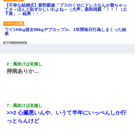
【不幸な結婚式】新郎親族「ブスのくせにドレスなんか着ちゃっ
てさ～ほんと恥ずかしいわよね～（大声」新郎両親「！！！（土
下座」→ 結果・・・
ワイ144kg彼女98kgデブカップル、1年間毎日行為しまくった結
果
旦那の元カノをSNSで探して写真を保存して顔面評価スレで写真
を晒してた。ほとんどがブスという評価の中で二人ほど意外に好
評価で苦々しく思った
2
風吹けば名無し
持病ありか…
【まぬけ】夫「離婚だ！」私「わかった。で？」夫「慰謝料
だ！」私「いいけど弁護士通して。私も請求する」夫「」
医者「糖尿病で余命1年です」 ワイ「知らんわｗどうせ死ぬなら
食べる量増やすわｗ」→結果ｗｗｗｗｗ
7
風吹けば名無し
>>2 心臓悪いんや、いうて半年にいっぺんしか行
体中に赤い蕁麻疹みたいなのができて、皮膚科にいったら「ジベ
ル薔薇色ひこう疹」という症状だと言われた
っとらんけど
小学生の息子が急に様子がおかしくなった。私「理由を聞いても