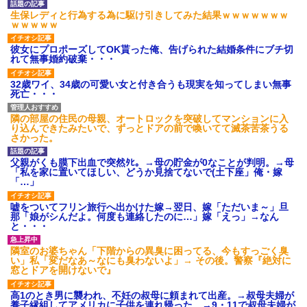
【GIF】JSのカンチョーワロ
生保レディと行為する為に駆け引きしてみた結果ｗｗｗｗｗｗｗ
タ
ｗｗｗｗｗ
後続車にクラクションを鳴ら
され彼氏が逆切れ。「何クラク
彼女にプロポーズしてOK貰った俺、告げられた結婚条件にブチ切
ション鳴らしてんだ！降りてこ
れて無事婚約破棄・・・
いよ！」と怒鳴りだし...
【衝撃】報酬100万円超の治験
32歳ワイ、34歳の可愛い女と付き合うも現実を知ってしまい無事
募集がこちらｗｗｗｗｗ(※画像
死亡・・・
あり)
【ネット騒然】惨殺されたタ
ワマン頂き女子のこの動画、す
隣の部屋の住民の母親、オートロックを突破してマンションに入
げえええええｗｗｗｗｗｗｗｗ
り込んできたみたいで、ずっとドアの前で喚いてて滅茶苦茶うる
ｗｗｗ
さかった。
【愕然】白のクラウン俺氏、
高速道路左車線を制限速度で走
父親がくも膜下出血で突然ﾀﾋ。→母の貯金が0なことが判明。→母
った結果wwwwwwwwwwww
「私を家に置いてほしい、どうか見捨てないで(土下座」俺・嫁
「…」
百年の恋12-899 食べた量を
張り合ってくる
嘘をついてフリン旅行へ出かけた嫁→翌日、嫁「ただいま～」旦
【悲報】佐藤輝明・・・２軍
那「娘がシんだよ。何度も連絡したのに…」嫁「えっ」→なん
でも盛大にやらかす←あまり悲
と・・・
しませないでくれ
隣室のお婆ちゃん「下階からの異臭に困ってる、今もすっごく臭
い」私「変だなあ～なにも臭わないよ」→ その後。警察『絶対に
窓とドアを開けないで』
高1のとき男に襲われ、不妊の叔母に頼まれて出産。→叔母夫婦が
養子縁組してアメリカに子供を連れ帰った。→9・11で叔母夫婦が