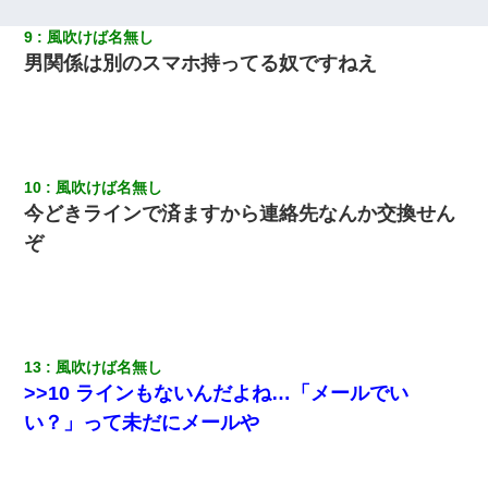
タあんてな
9
風吹けば名無し
男関係は別のスマホ持ってる奴ですねえ
【唖然】帰宅したら旦那のスポーツカーが消えていた。警察『目
立つし、すぐ見つかるかもしれません』→ 数時間後・・警察『××
さんご存じですか？』
義兄嫁が義実家で「コロナ陽性だったからこのまま療養させて下
さい」と言い出してド修羅場になった
10
風吹けば名無し
今どきラインで済ますから連絡先なんか交換せん
中途採用のAが部長から呼び出された。Aはヘラヘラと部屋に入っ
ぞ
ていき、1時間後に号泣しながら出てきて…
彼氏の家に泊まる事になり、ゲームで盛り上がってさぁ寝よう！
と電気を消すとミシッって音が…彼「ちょっと待ってて」→勢い
よくドアを開けるとなんと…
13
風吹けば名無し
童貞俺、宅飲みした女友達2人を家に泊めた結果ｗｗｗｗｗｗ
>>10 ラインもないんだよね…「メールでい
い？」って未だにメールや
10年ほど前、息子がまだ年中だった時に離婚したんだけど、一昨
年の暮れに突然息子が職場を訪ねてきた。