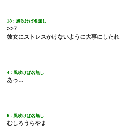
『わかんない！』って怒鳴り付けてくるし、困っってる」旦那
「話してみるよ」→ 後日・・・
18
風吹けば名無し
義兄嫁「娘が大学に入ったら下宿させて」私「しつこい、学校斡
>>7
旋のアパートに行け」→ 旦那が義兄に通報したら「志望校を変え
ろ！」とキレて・・・
彼女にストレスかけないように大事にしたれ
夫に癌の余命宣告。その闘病中に長女から信じられない言葉を受
けた
【悲報】お風呂で父親と姉が完全に行為してるんだが...
4
風吹けば名無し
あっ…
【衝撃】嫁父の会社に勤続１０年、手取り１４万 → 俺「２２万も
らえる会社から誘われた。転職したい」義父「クビ！（激怒」嫁
「離婚！（激怒」
【悲報】嫁がワイのこと嫌いっぽいから単身赴任した結果
5
風吹けば名無し
むしろうらやま
9月に付き合い始めたけどこの、この人と結婚はないわと判断して
別れた。その元彼が交通事故で重体になっているらしく…