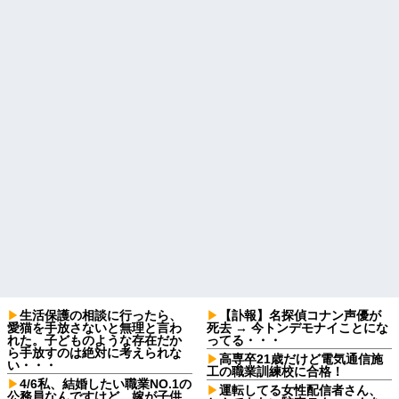
生活保護の相談に行ったら、
【訃報】名探偵コナン声優が
愛猫を手放さないと無理と言わ
死去 → 今トンデモナイことにな
れた。子どものような存在だか
ってる・・・
ら手放すのは絶対に考えられな
高専卒21歳だけど電気通信施
い・・・
工の職業訓練校に合格！
4/6私、結婚したい職業NO.1の
運転してる女性配信者さん、
公務員なんですけど、嫁が子供