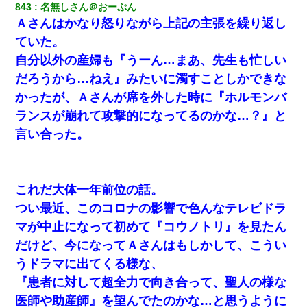
した。B子「A男くんと別れたって本当？私が付き合ってもい
843
名無しさん＠おーぷん
い？」
Ａさんはかなり怒りながら上記の主張を繰り返し
ていた。
13歳娘が元嫁のところから逃げてきた。どう扱ったらいいのかわ
自分以外の産婦も『うーん…まあ、先生も忙しい
からない
だろうから…ねえ』みたいに濁すことしかできな
かったが、Ａさんが席を外した時に『ホルモンバ
元旦那から復縁要請。息子「最新型のiPhoneも買えない貧乏は嫌
だ、再婚して」私「なら父親と暮らせ」息子「やった＾＾」私
ランスが崩れて攻撃的になってるのかな…？』と
（もう手遅れだったんだな…）
言い合った。
居酒屋にて。兄の紹介者「お酒飲みなって」私「未成年なので無
理です！」酷すぎるワードの連発で、耐えきれず店員に5千円を渡
し「お勘定です。逃がして下さい」その後、録音内容を父に聞か
せたら...
これだ大体一年前位の話。
つい最近、このコロナの影響で色んなテレビドラ
妹が嘘つきな元カレと寄りを戻してしまったという話をしていた
マが中止になって初めて『コウノトリ』を見たん
ら、旦那の顔が曇って雰囲気が一転。そそくさと話を切り上げて
いつもより早く寝付いてしまった…｜生活｜ワロタあんてな
だけど、今になってＡさんはもしかして、こうい
うドラマに出てくる様な、
妻と同居し始めたときから、よく妻が「どこかで音漏れしてな
『患者に対して超全力で向き合って、聖人の様な
い？音楽聞こえる」と言っていて…
医師や助産師』を望んでたのかな…と思うように