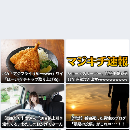
バカ「アジフライうめーwww」ワイ
ショートスリーパー、誹謗中傷を受
「ほーい(ケチャップ取り上げる)」
けて突然泣き出すwwwwwwwwww
wwwwwww
【画像あり】女さん「10台以上引き
【愕然】孤独死した男性のブログ
連れてる。わたしのおかげでみーん
『最期の投稿』がこれ⇒･･･！！
な40km走行ｗｗｗｗｗｗｗｗｗ」