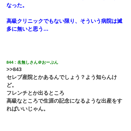
三年働いてたパートを突然クビになった。しかし元職場の主要取
なった。
引先のトップが母方の叔父だったので…
高級クリニックでもない限り、そういう病院は滅
書店「息子さんが万引きしました」私「はっ？(息子目の前にいる
し…)うちの子ではないので迎えに行きません」→息子を名乗って
多に無いと思う…
た人物の正体が判明するも・・・
わい(42)渋谷の夜のサービスで19の女の子にゴックンさせた結果
ｗｗｗｗｗｗｗｗ
844
名無しさん＠おーぷん
中途採用のAが部長から呼び出された。Aはヘラヘラと部屋に入っ
>>843
ていき、1時間後に号泣しながら出てきて…
セレブ産院とかあるんでしょう？よう知らんけ
ど。
日曜日、会社の窓を見ると同僚の姿。俺（あれ？ディズニーシー
じゃ？）→俺電話「今何してんの？」同僚「シーで並んでるこ
フレンチとか出るところ
と！」俺「会社にいない？」→次の瞬間、すごい鳥肌が立った
高級なところで生涯の記念になるような出産をす
ればいいじゃん。
友人とふたりで山口に旅行した時の事。レンタカーを借りて山の
中の道を走っていたら、突然ガガッ！って音がして…
新築の家で。クラクラするくらいの「白粉の匂い」が鼻につくも