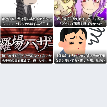
が、雪の中うちの息子に会いに
に大変なら育児やめれば？」冗
羅場になり…
来ようとしたらしく...
談で言ったのに本気に取られて
離婚を言い渡された
【画像】俺たちの姫本田望
結、久しぶりに画像を投稿した
14年前に捨てられた元カノの
結果→やっぱりワイらの姫だっ
「托卵」が発覚し間男扱いされ
母が妊娠。父は思い当たる節がない
私「彼氏に殴られました…」医者
たw w w w w w w w w w
た。妻の疑いの視線の中、昔捨
てずに残していた『〇〇』を持
らしい。それもそのはず...相手は中
「どうして警察を呼ばなかった
寺田心、週6ジム通いで体重
ち出した結果←修理屋のオッサ
62kg→82kgに 110kgのベンチ
1の...
の？」→医師の厳しい一言で考え方
ンの技術力とノリが神すぎる
プレス持ち上げる姿披露
が変わり…
彼女と結婚の話をしていた時
【仰天】X、メンエス嬢とラウ
に言われたことが衝撃だった
ンジ嬢が熾烈な女の争いを繰り
広げ対戦型になってしまうw w
彼女と結婚の話をしていた時
w w w w w w
に言われたことが衝撃だった
お前ら「日本も核武装汁！」
犬が大嫌いで脂汗が止まらな
←１万発の核弾頭どこに
い私。リードをつけ放置された
嫁「旅行をキャンセルしたくないか
【前編】友人から俺の嫁と子が不審
犬に絡まれ、追いかけられた先
【画像】居酒屋さん、6人で長
ら手術の日を変えて」俺「いや、そ
な男と歩いてると聞いた俺。単身赴
で『信じられない光景』を目撃
居して会計4939円しか使わない
→必死で救急車を呼ぶも犬と取
れおかしくない？」→納得できず…
任先から興信所に相談した結果
客にお気持ち表明してしまう←
り残されて・・・
コレどっちが悪いん
や？？？？？？
【疑問】葬式←まぁわかる
四十九日←いらねぇだろ
住み込み先の工場には、女性
に異常なほど馴れ馴れしいおっ
毎年母の日の前に義母から
さんがいた。周囲も困り果てて
「母の日遊びにおいでコール」
いて…
が入る。今年は私が寝込んでい
て忙しいので、行くのを断った
主人の通帳を見たら、１０年
のだが…
間仕送りしている女性がいた。
主人に問い詰めたら、白状して...
出された物を食べずに文句ば
っかりの子供にうんざり。もう
何処情報か知らんけど定期的
毎日冷凍チャーハンとコーンフ