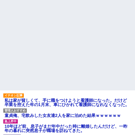
に嘘情報を流す馬鹿がいる
レークでいいかな？
お腹の子をﾀﾋ産した時。義妹
【闇】『強度行動障害』の女
「全部あんたのせいでしょ！」
の子、自分をグーパンしまくる
トメ「何を言ってるの！」→義
妹の暴言に義母が激怒して…
祖母が農具をしまっている倉
庫の鍵を、私が無くしたと思っ
夫「嫁がメシマズで困ってる
ていたら…
んだよ。毎日つれーわｗ」義両
親「なに！食べに行く！」夫
幼稚な義弟夫婦が大嫌い。低
「いや、そんな事しなくていい
学歴だしパラサイトだし夫婦揃
からｗ」→ある日、私の作った
って太ってるし。義母にベタベ
ご...
タ甘えて「ジュース飲みた～
い」何かあるとすぐ「親に言い
もう先が長くないと20代で宣
つけてやる！」
告された友達A。「会いに来てほ
しい」と言うので彼女の好きな
主な税金の成り立ちを調べて
もの沢山もっていったんだけ
みたよ
ど、なんとBが手渡した物は…
ハードオフに売っていた4万
4000円のフィギュアがヤバすぎ
るｗｗｗｗｗｗ「こんな高い
の？ｗｗ」「逆に超安い」
私「ちょっと、人の家の金庫
私は家が貧しくて、手に職をつけようと看護師になった。だけど
触らないでよ！」キチママ『そ
卒業を控えた年の1月末、車にひかれて看護師になれなくなった。
こに金庫があったから、開けて
みようとしただけ☆』義兄「泥
は出てけ！二度と来るな！」結
童貞俺、宅飲みした女友達2人を家に泊めた結果ｗｗｗｗｗｗ
果・・・
私「初めて飲む味だけどなん
10年ほど前、息子がまだ年中だった時に離婚したんだけど、一昨
のお茶？」彼「ちっ！」私「」
年の暮れに突然息子が職場を訪ねてきた。
【GIF】JSのカンチョーワロ