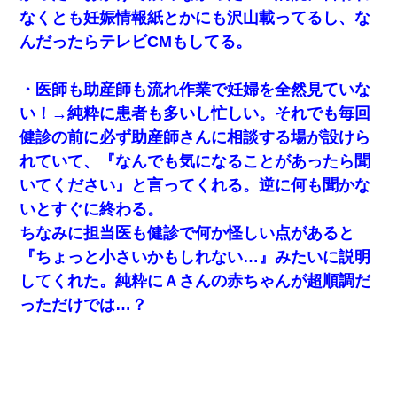
なくとも妊娠情報紙とかにも沢山載ってるし、な
彼女にプロポーズしてOK貰った俺、告げられた結婚条件にブチ切
れて無事婚約破棄・・・
んだったらテレビCMもしてる。
【復讐】義兄嫁「生活費、足りない分を貸してほしい」私「貸す
・医師も助産師も流れ作業で妊婦を全然見ていな
わけないでしょｗｗｗｗ」→ 理由を話したら泣き出して・・私
（あまりにも希望通り）
い！→純粋に患者も多いし忙しい。それでも毎回
健診の前に必ず助産師さんに相談する場が設けら
兄の新しい嫁がやらかしすぎて辛い。当たり前のように実家や姪
れていて、『なんでも気になることがあったら聞
の幼稚園に来る
いてください』と言ってくれる。逆に何も聞かな
いとすぐに終わる。
妻が亡くなったんだけど正直ガチで嬉しい
ちなみに担当医も健診で何か怪しい点があると
『ちょっと小さいかもしれない…』みたいに説明
テレワーク上司「会議中はカメラ付けろ！」女社員「え、事前連
絡無しは無理」上司「いいから付けろ！」→
してくれた。純粋にＡさんの赤ちゃんが超順調だ
っただけでは…？
【修羅場】彼女親「カスな家柄のヤツなんかと家族になるのはご
めんだ」俺「じゃあ別れます…」→ 彼女「なんで言い返してくれ
なかったの？（泣」
彼にプロポーズされたんだけど、実は資産家だと知って婚約破棄