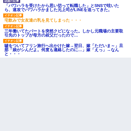
「パワハラを受けたから思い切って転職した」とSNSで呟いた
ら、速攻でパワハラかました元上司がLINEを送ってきた。
宅飲みで女友達の乳を見てしまった・・・
三年働いてたパートを突然クビになった。しかし元職場の主要取
引先のトップが母方の叔父だったので…
嘘をついてフリン旅行へ出かけた嫁→翌日、嫁「ただいま～」旦
那「娘がシんだよ。何度も連絡したのに…」嫁「えっ」→なん
と・・・