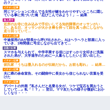
の？」→
同じマンションに住んでる女性が鍵をわかりやすいところに隠し
ている事に気づいた俺「忍びこんでみよう！」→ 結果
近所のお寺に住み込みで手伝いしてる知的障害のオッサンがい
た。ある日、オッサンが火かき棒を持って顔を真っ赤にしながら
走り回っていて…
中途採用のAが部長から呼び出された。Aはヘラヘラと部屋に入っ
ていき、1時間後に号泣しながら出てきて…
スマホを与えられて、中学卒業する頃にはすっかり女叩きに洗脳
された弟が、大学進学のために一人暮らししたいと言い出した。
彼氏家「うちは墨入れるのが伝統だから。お前も彫れ」 → 結果…
夫に癌の余命宣告。その闘病中に長女から信じられない言葉を受
けた
デパートの外商『私さんだと名乗る女が、ツケで宝石を買おうと
していて…』私「！？」→ 翌日。ママ友たちの様子が微妙におか
しくなり・・・