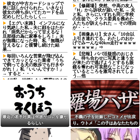
彼女が中古カードショップで
【修羅場】突然、中高の友人
男に話しかけられた。いきなり
「H」から訴状が届いた私 → 夫
彼女の持ち歩いてたカードを品
と私、さらにいずれも同じ学校
定めしだしたらしく…
の生徒で、クラス委員を務めた
【エグい末路】 インフルにな
人たちが訴えられた → その理由
り気絶した私→夫に顔をはたか
が・・・
れ「病気だからって甘えるな！
【画像あり】女さん「10台以
旦那様の為に家事をしろ！」夫
上引き連れてる。わたしのおか
が無職になった時、私「無職が
げでみーんな40km走行ｗｗｗｗ
甘えるな」と復讐し続けた結
ｗｗｗｗｗ」⇒
果…
【悲報】パパ活疑惑のおじさ
毎回いろんな営業が飛び込ん
ん、待ち合わせに写真と違う女
できてカッとなった業者「うち
が来たので逃げようとするも眼
で飼ってる犬の散歩でも行きや
鏡を奪われ可哀想なことになっ
がれ！」私「いいんですか！」
ているところを激写されてしま
→ すると・・・
う…他
4/6私、結婚したい職業NO.1の
中国製自動車、不具合により
公務員なんですけど、嫁が子供
ドアが勝手に開いてしまう件
連れて家出した。全く理由は思
いつかないけど強いてあげると
【2/2】俺が嫁の体型について
すれば母のせいかもしれない。
うるさくいったり、挨拶を全く
嫁のせいでアトピー悪化しそう
しなかったりするんだけど、こ
→
れってモラハラなの？嫁が出て
行っちゃったんだが・・・
【衝撃】 日本人「家が何千万
最近の若手社員は何故かコレを嫌が
不義の子を妊娠したコトメが出戻
円もするのは狂ってる」大工
【悲報】母親に生活が苦しい
「はぁ？じゃ自分で作ってみろ
から50万くれって言われて断っ
るらしい
り。ウトメ「この子はあなたたちの
よ」→結果ｗｗｗｗｗｗ
たら縁切られたんだが
子として育てて」旦那「ありがと
長男嫁が「お姉ちゃん助け
「お食い初めなんて俺になん
う」私「勝手に決めないで！」→修
て」と電話してきた。バカトメ
のメリットがあるの」「そんな