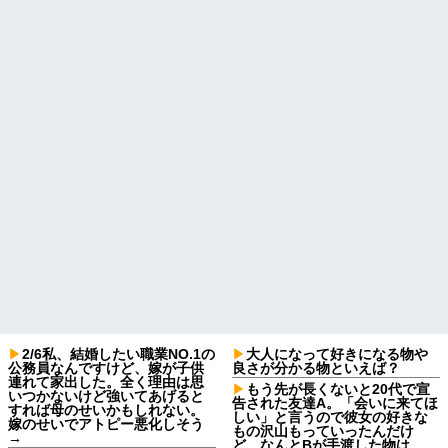
2/6私、結婚したい職業NO.1の
大人になって好きになる物や
公務員なんですけど、嫁が子供
良さが分かる物といえば？
連れて家出した。全く理由は思
もう先が長くないと20代で宣
いつかないけど強いてあげると
告された友達A。「会いに来てほ
すれば母のせいかもしれない。
しい」と言うので彼女の好きな
嫁のせいでアトピー悪化しそう
もの沢山もっていったんだけ
→
ど、なんとBが手渡した物は…