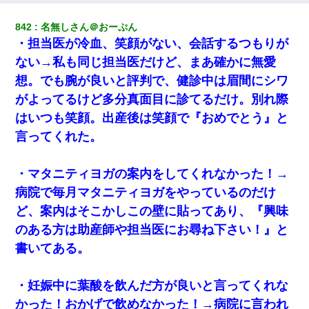
父親がくも膜下出血で突然ﾀﾋ。→母の貯金が0なことが判明。→母
842
名無しさん＠おーぷん
「私を家に置いてほしい、どうか見捨てないで(土下座」俺・嫁
・担当医が冷血、笑顔がない、会話するつもりが
「…」
ない→私も同じ担当医だけど、まあ確かに無愛
「お前の父ちゃんは自宅警備員」とかからかわれたけど、実はと
想。でも腕が良いと評判で、健診中は眉間にシワ
んでもない仕事に就いていた
がよってるけど多分真面目に診てるだけ。別れ際
はいつも笑顔。出産後は笑顔で『おめでとう』と
隣の部屋の住民の母親、オートロックを突破してマンションに入
り込んできたみたいで、ずっとドアの前で喚いてて滅茶苦茶うる
言ってくれた。
さかった。
・マタニティヨガの案内をしてくれなかった！→
【驚愕】5000円でＪＫと行為してきたが後悔しかない…
病院で毎月マタニティヨガをやっているのだけ
ど、案内はそこかしこの壁に貼ってあり、『興味
放置子が病院送りになったらしい → 俺（二度と帰ってくるなよ…
嫁を半身不随にしやがった恨みは、正直こんなもんじゃ晴れな
のある方は助産師や担当医にお尋ね下さい！』と
い）
書いてある。
我が家のガレージに見知らぬ車。俺「もしもし、玄関にもシャッ
ターリモコンあるだろ？DOWNのボタン押してｗ」→ 待つこと１
・妊娠中に葉酸を飲んだ方が良いと言ってくれな
時間弱・・・
かった！おかげで飲めなかった！→病院に言われ