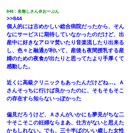
嫁＆娘「そんな匂いしない…」ある日、友人奥「素敵なアンティ
ークですね！」俺（！？）
846
名無しさん＠おーぷん
>>844
同じマンションに住んでる女性が鍵をわかりやすいところに隠し
個人的には古めかしい総合病院だったから、そん
ている事に気づいた俺「忍びこんでみよう！」→ 結果
なにサービスに期待していなかったのだけど、出
産中に好きなアロマ焚いたり音楽流したり出来る
旦那の元嫁「離婚したとはいえ、私が本来の妻。許可なく結婚す
るなんてどういう神経してるの？離婚届を記入して持って来い」
し、色々と融通が利いて、産後も夜間授乳する産
→笑いが止まらなくなり・・・
婦のための夜食が出たりと思ってたより手厚くて
嫁が弁護士を連れてきて「悪いと思うなら慰謝料を払って離婚し
感動した。
ろ」→ 俺「完全に恐喝になってますね」「お前、これが詐欺だっ
て知ってる？」
近くに高級クリニックもあったんだけどね…。Ａ
22歳の頃、父に36歳の男性とお見合いをしてくれと頼まれた。父
さんそっちに行けば良かったのに、そもそもそこ
の親会社の経営者の息子さんだったので、父も喜んで私の写真を
の存在すら知らないっぽかった
送ったんだが→
夫に癌の余命宣告。その闘病中に長女から信じられない言葉を受
偏見だろうけど、Ａさんがいかにも夢見がちな二
けた
十そこそこの妊婦ならまあ、仕方がないと思えた
かもしれない。でも、三十半ばのいい歳した女性