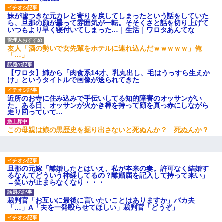
妹が嘘つきな元カレと寄りを戻してしまったという話をしていた
ら、旦那の顔が曇って雰囲気が一転。そそくさと話を切り上げて
いつもより早く寝付いてしまった…｜生活｜ワロタあんてな
友人「酒の勢いで女先輩をホテルに連れ込んだｗｗｗｗｗ」俺
「…」
【ワロタ】姉から「肉食系14才、乳丸出し、毛はうっすら生えか
け」というタイトルで画像が送られてきた
近所のお寺に住み込みで手伝いしてる知的障害のオッサンがい
た。ある日、オッサンが火かき棒を持って顔を真っ赤にしながら
走り回っていて…
この母親は娘の黒歴史を掘り出さないと死ぬんか？ 死ぬんか？
旦那の元嫁「離婚したとはいえ、私が本来の妻。許可なく結婚す
るなんてどういう神経してるの？離婚届を記入して持って来い」
→笑いが止まらなくなり・・・
裁判官「お互いに最後に言いたいことはありますか」バカ夫
「…」A「夫を一発殴らせてほしい」裁判官「どうぞ」