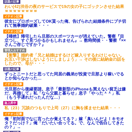
タ
わい(42)渋谷の夜のサービスで19の女の子にゴックンさせた結果
後続車にクラクションを鳴ら
ｗｗｗｗｗｗｗｗ
され彼氏が逆切れ。「何クラク
ション鳴らしてんだ！降りてこ
彼女にプロポーズしてOK貰った俺、告げられた結婚条件にブチ切
いよ！」と怒鳴りだし...
れて無事婚約破棄・・・
【衝撃】報酬100万円超の治験
募集がこちらｗｗｗｗｗ(※画像
【唖然】帰宅したら旦那のスポーツカーが消えていた。警察『目
あり)
立つし、すぐ見つかるかもしれません』→ 数時間後・・警察『××
【ネット騒然】惨殺されたタ
さんご存じですか？』
ワマン頂き女子のこの動画、す
げえええええｗｗｗｗｗｗｗｗ
ｗｗｗ
【衝撃】婚約者「兄と結婚はするけど嫁入りするわけじゃない。
お互い干渉はしないようにしましょう」→ その後に結納金の話を
【愕然】白のクラウン俺氏、
したので、母が・・・
高速道路左車線を制限速度で走
った結果wwwwwwwwwwww
ずっとニートだと思ってた同居の義弟が投資で旦那より稼いでる
百年の恋12-899 食べた量を
とか知らなかった…
張り合ってくる
【悲報】佐藤輝明・・・２軍
元旦那から復縁要請。息子「最新型のiPhoneも買えない貧乏は嫌
でも盛大にやらかす←あまり悲
だ、再婚して」私「なら父親と暮らせ」息子「やった＾＾」私
しませないでくれ
（もう手遅れだったんだな…）
私（23）冗談のつもりで上司（27）に胸を揉ませた結果・・・
俺「初対面でなに言ったか覚えてる？」嫁「臭いんだよ！キモオ
タ？だっけ？」俺「だいたい合ってる。で、なんで告白してきた
の？」→