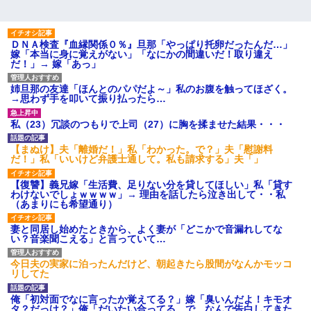
ＤＮＡ検査『血縁関係０％』旦那「やっぱり托卵だったんだ…」
嫁「本当に身に覚えがない」「なにかの間違いだ！取り違え
だ！」→ 嫁「あっ」
姉旦那の友達「ほんとのパパだよ～」私のお腹を触ってほざく。
→思わず手を叩いて振り払ったら…
私（23）冗談のつもりで上司（27）に胸を揉ませた結果・・・
【まぬけ】夫「離婚だ！」私「わかった。で？」夫「慰謝料
だ！」私「いいけど弁護士通して。私も請求する」夫「」
【復讐】義兄嫁「生活費、足りない分を貸してほしい」私「貸す
わけないでしょｗｗｗｗ」→ 理由を話したら泣き出して・・私
（あまりにも希望通り）
妻と同居し始めたときから、よく妻が「どこかで音漏れしてな
い？音楽聞こえる」と言っていて…
今日夫の実家に泊ったんだけど、朝起きたら股間がなんかモッコ
リしてた
俺「初対面でなに言ったか覚えてる？」嫁「臭いんだよ！キモオ
タ？だっけ？」俺「だいたい合ってる。で、なんで告白してきた