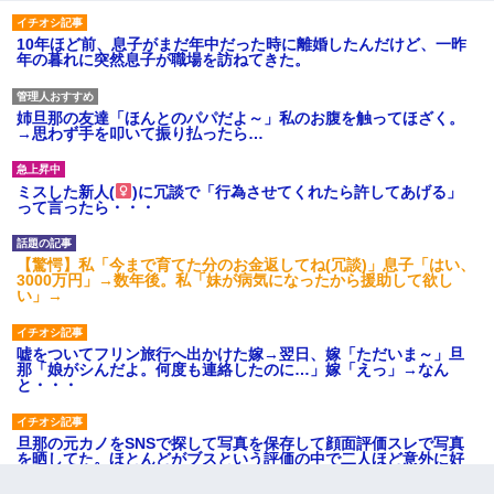
10年ほど前、息子がまだ年中だった時に離婚したんだけど、一昨
年の暮れに突然息子が職場を訪ねてきた。
姉旦那の友達「ほんとのパパだよ～」私のお腹を触ってほざく。
→思わず手を叩いて振り払ったら…
ミスした新人(
)に冗談で「行為させてくれたら許してあげる」
って言ったら・・・
【驚愕】私「今まで育てた分のお金返してね(冗談)」息子「はい、
3000万円」→数年後。私「妹が病気になったから援助して欲し
い」→
嘘をついてフリン旅行へ出かけた嫁→翌日、嫁「ただいま～」旦
那「娘がシんだよ。何度も連絡したのに…」嫁「えっ」→なん
と・・・
旦那の元カノをSNSで探して写真を保存して顔面評価スレで写真
を晒してた。ほとんどがブスという評価の中で二人ほど意外に好
評価で苦々しく思った