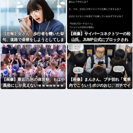
⇒
【悲報】女さん、歩行者を轢いた挙
【画像】サイバーコネクトツーの松
句、道路で昼寝をしようとしてしま
山氏、JUMP公式にブロックされ
うｗｗｗｗｗｗ
る・・・
【画像】最近のJKの体育祭、もはや
【画像】まんさん、ブチ切れ「電車
風俗にしか見えないｗｗｗwｗｗｗ
内でこういうポジのおじ、ガチでイ
ｗｗｗｗｗ
ラネ」→