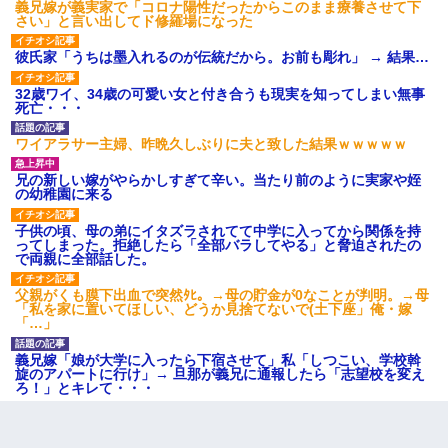
義兄嫁が義実家で「コロナ陽性だったからこのまま療養させて下
さい」と言い出してド修羅場になった
彼氏家「うちは墨入れるのが伝統だから。お前も彫れ」 → 結果…
32歳ワイ、34歳の可愛い女と付き合うも現実を知ってしまい無事
死亡・・・
ワイアラサー主婦、昨晩久しぶりに夫と致した結果ｗｗｗｗｗ
兄の新しい嫁がやらかしすぎて辛い。当たり前のように実家や姪
の幼稚園に来る
子供の頃、母の弟にイタズラされてて中学に入ってから関係を持
ってしまった。拒絶したら「全部バラしてやる」と脅迫されたの
で両親に全部話した。
父親がくも膜下出血で突然ﾀﾋ。→母の貯金が0なことが判明。→母
「私を家に置いてほしい、どうか見捨てないで(土下座」俺・嫁
「…」
義兄嫁「娘が大学に入ったら下宿させて」私「しつこい、学校斡
旋のアパートに行け」→ 旦那が義兄に通報したら「志望校を変え
ろ！」とキレて・・・