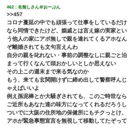
462
名無しさん＠おーぷん
>>457
コロナ蔓延の中でも頑張って仕事をしているだけ
なら同情できたけど、姻戚とは言え嫁の実家とい
う他人の家にアポ無しで親を連れてくるアホなん
ぞ離婚されても文句言えんわ
自分の親を叱れない・事前の調整なしに親ごと泊
まって行くなんて頭おかしいとしか思えない
その上この週末まで来る気なのか
もう、来ても玄関開けずに締め出して警察呼んじ
ゃえばいいよ
例え孫泥棒とか大騒ぎされても、このご時世なら
ご近所もあなた達の味方になってくれるだろうし
ついでに大阪の住所地の保健所にもチクっとけ、
アホが緊急事態宣言を無視して移動してたぞって