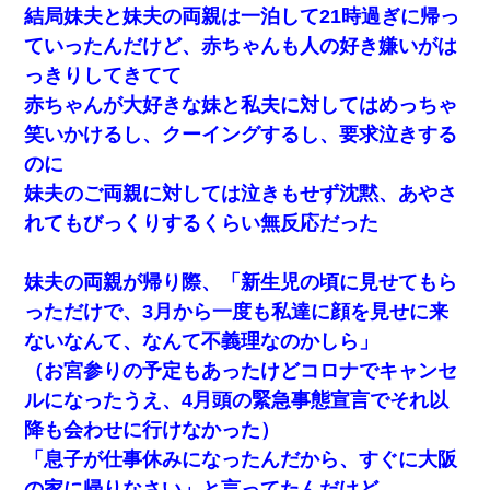
結局妹夫と妹夫の両親は一泊して21時過ぎに帰っ
アパートのドアに『ハンザイ者！この人はさいあくの人で
す』と張り紙が！大家「面倒はごめんだよ」私「はあ」→
ていったんだけど、赤ちゃんも人の好き嫌いがは
警察に行き、見回りで犯人が捕まったが、それが…｜生活
｜ヌルポあんてな
っきりしてきてて
赤ちゃんが大好きな妹と私夫に対してはめっちゃ
私『貯金貯まったし、やっと家建てられるね！』夫「実家
笑いかけるし、クーイングするし、要求泣きする
を二世帯住宅にした。それに貯金使った」→私『離婚しよ
う』夫「えっ」私『使った貯金はあげるから』→すると…
のに
妹夫のご両親に対しては泣きもせず沈黙、あやさ
【衝撃】女友達から行為中に告白されてOKした結果
れてもびっくりするくらい無反応だった
姉旦那の友達「ほんとのパパだよ～」私のお腹を触ってほ
妹夫の両親が帰り際、「新生児の頃に見せてもら
ざく。→思わず手を叩いて振り払ったら…
っただけで、3月から一度も私達に顔を見せに来
ないなんて、なんて不義理なのかしら」
男だけどリベンジポノレノの被害者になって未だに人生が
立ち直せない
（お宮参りの予定もあったけどコロナでキャンセ
ルになったうえ、4月頭の緊急事態宣言でそれ以
「お前の父ちゃんは自宅警備員」とかからかわれたけど、
降も会わせに行けなかった）
実はとんでもない仕事に就いていた
「息子が仕事休みになったんだから、すぐに大阪
の家に帰りなさい」と言ってたんだけど
彼女(37)の情欲がえげつない件ｗｗｗｗｗｗｗ