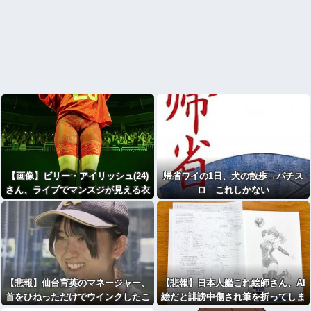
【画像】ビリー・アイリッシュ(24)
帰省ワイの1日、犬の散歩→パチス
さん、ライブでマンスジが見える衣
ロ これしかない
装を着て炎上
【悲報】仙台育英のマネージャー、
【悲報】日本人艦これ絵師さん、AI
首をひねっただけでウインクしたこ
絵だと誹謗中傷され筆を折ってしま
とにされてしまうｗｗｗ
う・・・・・・・・・