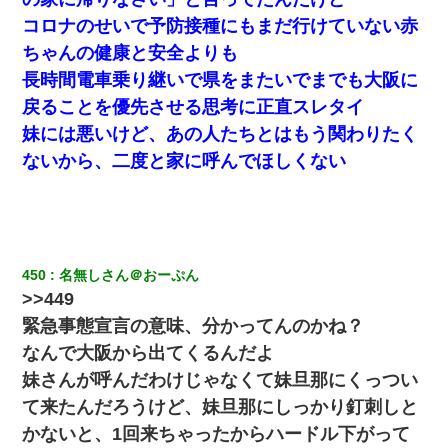
コロナのせいで予防接種にもまだ行けていない赤
中途採用のAが部長から呼び出された。Aはヘラヘラと部屋
ちゃんの健康と安全よりも
に入っていき、1時間後に号泣しながら出てきて…
長時間電車乗り継いで県をまたいでまでも大阪に
戻ることを優先させる思考に正直スレタイ
父親がくも膜下出血で突然ﾀﾋ。→母の貯金が0なことが判
明。→母「私を家に置いてほしい、どうか見捨てないで(土
妹には悪いけど、あの人たちとはもう関わりたく
下座」俺・嫁「…」
ないから、二度と家に呼んでほしくない
【クズ】昔、兄がお見合いして「ブスすぎｗｗｗ」と断っ
た女性が、兄の同級生と結婚。それを知った兄は荒れ狂
い、｢嫁さん、俺のお古ですが気分はどう？」とメールを送
った→
450
名無しさん＠おーぷん
婚活パーティーでよく会う美女がいた。こんな完璧な容姿
>>449
を持ってしても結婚て難しいんだなぁ…と思ってた
緊急事態宣言の意味、分かってんのかね？
なんで大阪から出てくるんだよ
ＤＮＡ検査『血縁関係０％』旦那「やっぱり托卵だったん
だ…」嫁「本当に身に覚えがない」「なにかの間違いだ！
妹さんが呼んだわけじゃなくて妹旦那にくっつい
取り違えだ！」→ 嫁「あっ」
て来たんだろうけど、妹旦那にしっかり釘刺しと
かないと、1回来ちゃったからハードル下がって
隣の部屋の住民の母親、オートロックを突破してマンショ