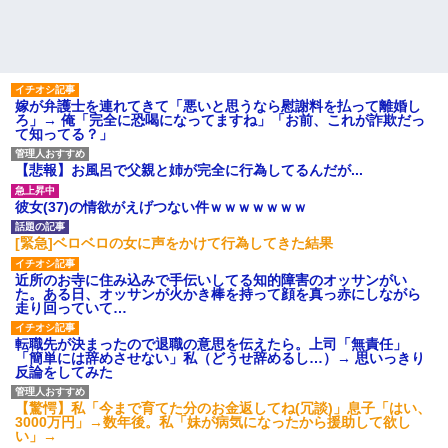
嫁が弁護士を連れてきて「悪いと思うなら慰謝料を払って離婚し
ろ」→ 俺「完全に恐喝になってますね」「お前、これが詐欺だっ
て知ってる？」
【悲報】お風呂で父親と姉が完全に行為してるんだが...
彼女(37)の情欲がえげつない件ｗｗｗｗｗｗｗ
[緊急]ベロベロの女に声をかけて行為してきた結果
近所のお寺に住み込みで手伝いしてる知的障害のオッサンがい
た。ある日、オッサンが火かき棒を持って顔を真っ赤にしながら
走り回っていて…
転職先が決まったので退職の意思を伝えたら。上司「無責任」
「簡単には辞めさせない」私（どうせ辞めるし…）→ 思いっきり
反論をしてみた
【驚愕】私「今まで育てた分のお金返してね(冗談)」息子「はい、
3000万円」→数年後。私「妹が病気になったから援助して欲し
い」→