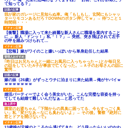
【GIF】JSのカンチョーワロ
て知ってる？」
タ
後続車にクラクションを鳴ら
我が家のガレージに見知らぬ車。俺「もしもし、玄関にもシャッ
され彼氏が逆切れ。「何クラク
ターリモコンあるだろ？DOWNのボタン押してｗ」→ 待つこと１
ション鳴らしてんだ！降りてこ
時間弱・・・
いよ！」と怒鳴りだし...
【衝撃】報酬100万円超の治験
【衝撃】職場に入って来た綺麗な新人さんに職場を案内すること
募集がこちらｗｗｗｗｗ(※画像
に → 新人「ドンッ！」私「！？」→ 突然、突き飛ばされて左手
あり)
の甲を踏みつけられて…
【ネット騒然】惨殺されたタ
ワマン頂き女子のこの動画、す
【悲報】嫁がワイのこと嫌いっぽいから単身赴任した結果
げえええええｗｗｗｗｗｗｗｗ
ｗｗｗ
｢昨日はお兄ちゃんと一緒にお風呂に入っちゃった～｣とか毎日兄
【愕然】白のクラウン俺氏、
の話をしていたA子が事故で亡くなった。→Ａ子のお母さんの話に
高速道路左車線を制限速度で走
驚愕…
った結果wwwwwwwwwwww
百年の恋12-899 食べた量を
嫁の妹（26歳）がずっとウチに泊まりに来た結果→俺がヤバイｗ
張り合ってくる
ｗｗｗｗｗｗｗ
【悲報】佐藤輝明・・・２軍
でも盛大にやらかす←あまり悲
婚活パーティーでよく会う美女がいた。こんな完璧な容姿を持っ
しませないでくれ
てしても結婚て難しいんだなぁ…と思ってた
隣室のお婆ちゃん「下階からの異臭に困ってる、今もすっごく臭
い」私「変だなあ～なにも臭わないよ」→ その後。警察『絶対に
窓とドアを開けないで』
13歳娘が元嫁のところから逃げてきた。どう扱ったらいいのかわ