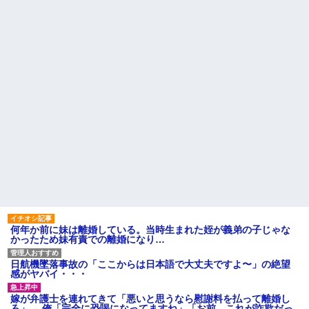
【衝撃】葬儀屋「火葬プラン
職場で電話を取った新入社員
はどうなさいますか？」ワイ喪
の女子がヒワイなことを言われ
主「直葬で(即答)」→結果ァw w
てショックを受けたことがあっ
w w w w w w w w
た
【朗報】寺田心、週6ジム通い
既婚女性が夫に夕飯も用意せ
で体重62kg→82kgに
ず週２で遊びに行くって多いか
wwwwwwww
な？遅くても21時には帰宅して
【画像】このLINEでなんで女
るんだけど
が怒ってるのか分かんない奴は
主な税金の成り立ちを調べて
モテない奴確定らしい←お前ら
みたよ
は勿論わかるよ
な？？？？？？？
妹と差をつけて育てられた。
妹「家も土地も、財産はすべて
私が継ぐ。相続は放棄して」母
「うんうん」私「わかった」 →
数年後、復讐のチャンスがや...
ハードオフに売っていた4万
4000円のフィギュアがヤバすぎ
るｗｗｗｗｗｗ「こんな高い
の？ｗｗ」「逆に超安い」
何年か前に妹は離婚している。当時生まれた姪が義弟の子じゃな
私「ちょっと、人の家の金庫
かったため妹有責での離婚になり…
触らないでよ！」キチママ『そ
こに金庫があったから、開けて
みようとしただけ☆』義兄「泥
日航機墜落事故の「ここからは日本語で大丈夫ですよ〜」の絶望
は出てけ！二度と来るな！」結
感がヤバイ・・・
果・・・
私「初めて飲む味だけどなん
嫁が弁護士を連れてきて「悪いと思うなら慰謝料を払って離婚し
のお茶？」彼「ちっ！」私「」
ろ」→ 俺「完全に恐喝になってますね」「お前、これが詐欺だっ