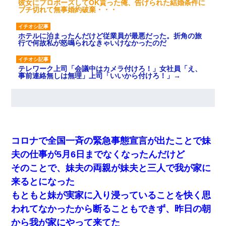
彼女にプロポーズしてOK貰った俺、告げられた結婚条件に
ブチ切れて無事婚約破棄・・・
ホテルに泊まったんだけど従業員が最悪だった。折角の旅
行で何故私が怒鳴られなきゃいけなかったのだ
テレワーク上司「会議中はカメラ付けろ！」女社員「え、
事前連絡無しは無理」上司「いいから付けろ！」→
「パワハラを受けたから思い切って転職した」とSNSで呟
いたら、速攻でパワハラかました元上司がLINEを送ってき
た。
コロナで全国一斉の緊急事態宣言が出たことで妹
【唖然】帰宅したら旦那のスポーツカーが消えていた。警
察『目立つし、すぐ見つかるかもしれません』→ 数時間
夫の仕事が5月6日までなくなったんだけど
後・・警察『××さんご存じですか？』
そのことで、妹夫の両親が妹夫と三人で我が家に
来るとになった
最近うちの庭に知らない男の人がしょっちゅう入ってく
る。それを職場で愚痴ったら、同僚男性が怒鳴りつけてき
もともと妹が実家に入り浸っていることを快く思
た。
われてなかったから断ることもできず、昨日の朝
から我が家にやって来てた
私は家が貧しくて、手に職をつけようと看護師になった。