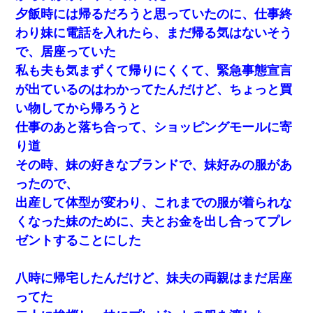
だけど卒業を控えた年の1月末、車にひかれて看護師になれ
夕飯時には帰るだろうと思っていたのに、仕事終
なくなった。
わり妹に電話を入れたら、まだ帰る気はないそう
で、居座っていた
彼女(美人女医)にネックレスをプレゼント。「こんな安物を
渡すくらいなら、渡さないほうがマシだからね」→ ６０万
私も夫も気まずくて帰りにくくて、緊急事態宣言
したと話したら・・・
が出ているのはわかってたんだけど、ちょっと買
い物してから帰ろうと
我が家のガレージに見知らぬ車。俺「もしもし、玄関にも
シャッターリモコンあるだろ？DOWNのボタン押してｗ」
仕事のあと落ち合って、ショッピングモールに寄
→ 待つこと１時間弱・・・
り道
【考察】兄嫁急死の1年後、兄が引越すというので手伝いに
その時、妹の好きなブランドで、妹好みの服があ
行ったら下着が入った引き出しの奥にとんでもないモノを
見つけた
ったので、
出産して体型が変わり、これまでの服が着られな
【驚愕】5000円でＪＫと行為してきたが後悔しかない…
くなった妹のために、夫とお金を出し合ってプレ
ゼントすることにした
友人「酒の勢いで女先輩をホテルに連れ込んだｗｗｗｗ
ｗ」俺「…」
八時に帰宅したんだけど、妹夫の両親はまだ居座
ってた
13歳娘が元嫁のところから逃げてきた。どう扱ったらいい
のかわからない