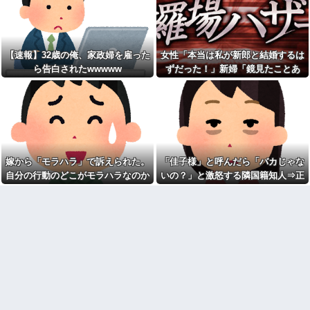
り長いみたい」と言ったら…
【画像】速水もこみちが新オ
ープンしたカフェ、サンドイッ
私「私と結婚して幸せ？」旦
チ1つ3000円
那「お前もそう思うだろ？」→
wwwwwwwwwwwwwwwwww
その返事が忘れられず、後日ま
wwwwwwww他
さかの展開に…
【速報】32歳の俺、家政婦を雇った
女性「本当は私が新郎と結婚するは
宅配のにーちゃんが米を配達
私「映画代、5000円出すね」
してくれたら、さっきから外で
ら告白されたwwwww
ずだった！」新婦「鏡見たことあ
彼「はい、お釣り」→受け取っ
話し声が…？「おすそ分けなら
た金額を見て、デート中の違和
る？」→披露宴が一瞬で騒然となっ
五キロで良いんだけどなぁ」私
感に気づいてしまい…
(一体誰だよ?!)→夜、友人と飲ん
て…
憲法9条の内容をめぐって同級
でいたらピンポーン→結果
生と大揉め。誰かが意義を申し
なんなのよ！！！すごいわ掃
立てると「憲法に逆らうなやハ
除！！！！
ンザイ者www」とかほざき...
【ネット史】「鏡の中のアク
【しまった…】 コトメに追い
トレス事件」夫は正しかったの
出されたトメと二世帯住宅を建
嫁から「モラハラ」で訴えられた。
「佳子様」と呼んだら「バカじゃな
に、なぜ喧嘩は終わらなかった
て、「２F(夫婦のエリア)には絶
のか
自分の行動のどこがモラハラなのか
いの？」と激怒する隣国籍知人⇒正
対に上がらない」という約束を
したが、早速破って2Fに上が...
【胸糞】「食に執着がない」
わからないから教えてほしい
論で返したら大炎上w
自称するクチャラー義母の汚い
ATMで俺が暗証番号を入力し
食べ方に限界
終わった瞬間に、後ろに並んで
いた外国人風の女がこちらに荷
クソ男「専業主婦は昼間寝て
物をばらまきやがった。俺（う
られていいよなぁ。俺なんか忙
っぜぇ。引き落としキャンセル...
しくて寝る暇ねーもん。どうせ
暇でしょ？俺のＤＶＤコピっと
チー牛「デブの事豚丼って呼
いてよ」
ぼうぜ！」←これが流行らなか
った理由
【驚愕】養育費を払い続けた
結果…元妻の裏切りが判
【悲報】「美人すぎる県警本
明！！！その理由がこれｗｗｗ
部長」失職ｗｗｗｗｗｗｗｗｗ
ｗ