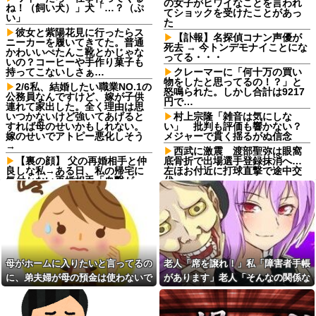
の女子がヒワイなことを言われ
ね！（飼い犬）」犬「…？（ぷ
てショックを受けたことがあっ
い」
た
彼女と紫陽花見に行ったらス
【訃報】名探偵コナン声優が
ニーカーを履いてきてた。普通
死去 → 今トンデモナイことにな
かわいいぺたんこ靴とかじゃな
ってる・・・
いの？コーヒーや手作り菓子も
持ってこないしさぁ…
クレーマーに「何十万の買い
物をしたと思ってるの！？」と
2/6私、結婚したい職業NO.1の
怒鳴られた。しかし合計は9217
公務員なんですけど、嫁が子供
円で…
連れて家出した。全く理由は思
いつかないけど強いてあげると
村上宗隆「雑音は気にしな
すれば母のせいかもしれない。
い」 批判も評価も響かない？
嫁のせいでアトピー悪化しそう
メジャーで貫く揺るがぬ信念
→
西武に激震 渡部聖弥は眼窩
【裏の顔】 父の再婚相手と仲
底骨折で出場選手登録抹消へ…
良しな私→ある日、私の帰宅に
左ほお付近に打球直撃で途中交
気付かない再婚相手「血繋がっ
代
てないのに大学費用出さなきゃ
週1エステ＆週3パーソナルジ
いけないの腹立つわ…姑だった
ム通いの美意識過剰な先輩「こ
ら先に亡くなるのに笑」私
れって普通だよね？」→私「真
「…」
似できません…」の不毛なやり
友達は料理を一口二口食べて
取りに疲れ果てた・・・
は他の料理に行く。「料理の味
【旦那の反応がコレ】夫の女
にすぐ飽きて同じ物をずっと食
友達との闇交際が発覚？！その
母がホームに入りたいと言ってるの
老人「席を譲れ！」私「障害者手帳
べていると辛い」らしい
恐ろしい内容が…ｗｗｗｗ
に、弟夫婦が母の預金は使わないで
があります」老人「そんなの関係な
義母が「髪の毛ばかり落ちて
嫁から連れ子の息子への愛が
いる」と言うのでベリーショー
と言ってきた。我が弟ながら情けな
い！」→暴言を浴びせられた直後、
足りないから離婚を考えてると
トにした。その後の掃除で出た
言われた
くて溜息が出る
周囲が動き出して…
長い毛を見て「あら、私の毛よ