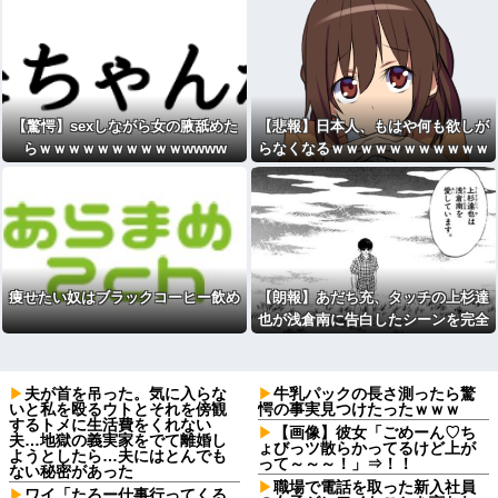
【驚愕】sexしながら女の腋舐めた
【悲報】日本人、もはや何も欲しが
らｗｗｗｗｗｗｗｗｗｗwwww
らなくなるｗｗｗｗｗｗｗｗｗｗｗ
ｗｗｗｗｗｗｗｗｗｗｗｗｗ
痩せたい奴はブラックコーヒー飲め
【朗報】あだち充、タッチの上杉達
也が浅倉南に告白したシーンを完全
再現ｗｗｗｗｗ
夫が首を吊った。気に入らな
牛乳パックの長さ測ったら驚
いと私を殴るウトとそれを傍観
愕の事実見つけたったｗｗｗ
するトメに生活費をくれない
【画像】彼女「ごめーん♡ち
夫…地獄の義実家をでて離婚し
ょびっツ散らかってるけど上が
ようとしたら…夫にはとんでも
って～～～！」⇒！！
ない秘密があった
職場で電話を取った新入社員
ワイ「たろー仕事行ってくる