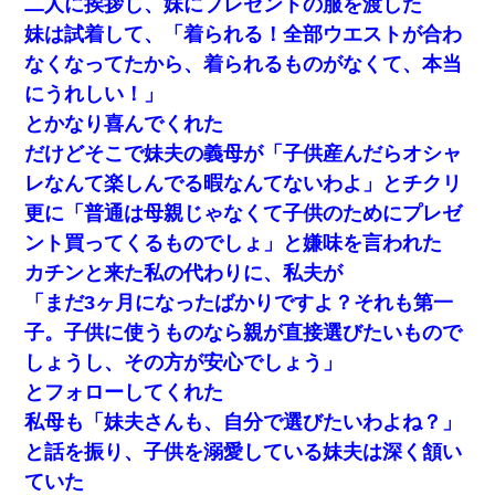
二人に挨拶し、妹にプレゼントの服を渡した
妹は試着して、「着られる！全部ウエストが合わ
ミスした新人(
)に冗談で「行為させてくれたら許してあ
なくなってたから、着られるものがなくて、本当
げる」って言ったら・・・
にうれしい！」
とかなり喜んでくれた
義兄嫁が義実家で「コロナ陽性だったからこのまま療養さ
せて下さい」と言い出してド修羅場になった
だけどそこで妹夫の義母が「子供産んだらオシャ
レなんて楽しんでる暇なんてないわよ」とチクリ
全く親しくないママ友Aから突然「飲み会しよう」と誘われ
更に「普通は母親じゃなくて子供のためにプレゼ
たがお断りした。後日Aの企みを知ってゾッとするやら腹立
つやら！
ント買ってくるものでしょ」と嫌味を言われた
カチンと来た私の代わりに、私夫が
【悲報】姉と入浴中に大きくなってしまった結果ｗｗｗｗ
「まだ3ヶ月になったばかりですよ？それも第一
ｗｗｗｗ
子。子供に使うものなら親が直接選びたいもので
同じマンションに住んでる女性が鍵をわかりやすいところ
しょうし、その方が安心でしょう」
に隠している事に気づいた俺「忍びこんでみよう！」→ 結
とフォローしてくれた
果
私母も「妹夫さんも、自分で選びたいわよね？」
兄の新しい嫁がやらかしすぎて辛い。当たり前のように実
と話を振り、子供を溺愛している妹夫は深く頷い
家や姪の幼稚園に来る
ていた