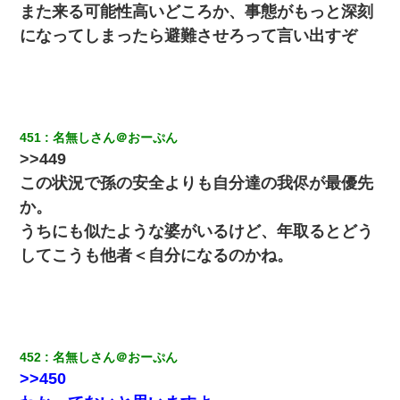
ンに入り込んできたみたいで、ずっとドアの前で喚いてて
また来る可能性高いどころか、事態がもっと深刻
滅茶苦茶うるさかった。
になってしまったら避難させろって言い出すぞ
居酒屋にて。兄の紹介者「お酒飲みなって」私「未成年な
ので無理です！」酷すぎるワードの連発で、耐えきれず店
員に5千円を渡し「お勘定です。逃がして下さい」その後、
録音内容を父に聞かせたら...
451
名無しさん＠おーぷん
｢昨日はお兄ちゃんと一緒にお風呂に入っちゃった～｣とか
毎日兄の話をしていたA子が事故で亡くなった。→Ａ子のお
>>449
母さんの話に驚愕…
この状況で孫の安全よりも自分達の我侭が最優先
か。
嫁に不倫されたから嫁と不倫相手に1000万の慰謝料請求し
た
うちにも似たような婆がいるけど、年取るとどう
してこうも他者＜自分になるのかね。
小学生の息子が急に様子がおかしくなった。私「理由を聞
いても『わかんない！』って怒鳴り付けてくるし、困っっ
てる」旦那「話してみるよ」→ 後日・・・
【報告者がキチ】嫁「妊娠した」俺『それじゃあ皆に祝っ
てもらおう』友人達を家に連れ帰ってホームパーティー→
452
名無しさん＠おーぷん
俺『皆に祝えてもらえて良かったな！』→
>>450