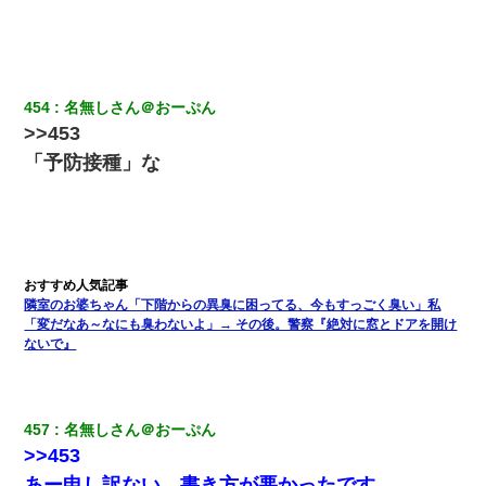
454
名無しさん＠おーぷん
>>453
「予防接種」な
隣室のお婆ちゃん「下階からの異臭に困ってる、今もすっごく臭い」私
「変だなあ～なにも臭わないよ」→ その後。警察『絶対に窓とドアを開け
ないで』
457
名無しさん＠おーぷん
>>453
あー申し訳ない、書き方が悪かったです