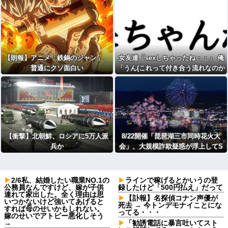
【朗報】アニメ「鉄鍋のジャン」、
女友達「sexしちゃったね・・」 俺
普通にクソ面白い
「うん(これって付き合う流れなのか
な)wwww
【衝撃】北朝鮮、ロシアに5万人派
8/22開催「琵琶湖三市同時花火大
兵か
会」、大規模詐欺疑惑が浮上してS
NS阿鼻叫喚
2/6私、結婚したい職業NO.1の
ラインで稼げるとかいうの登
公務員なんですけど、嫁が子供
録したけど「500円払え」だって
連れて家出した。全く理由は思
【訃報】名探偵コナン声優が
いつかないけど強いてあげると
死去 → 今トンデモナイことにな
すれば母のせいかもしれない。
ってる・・・
嫁のせいでアトピー悪化しそう
→
「勧誘電話に暴言吐いてスト