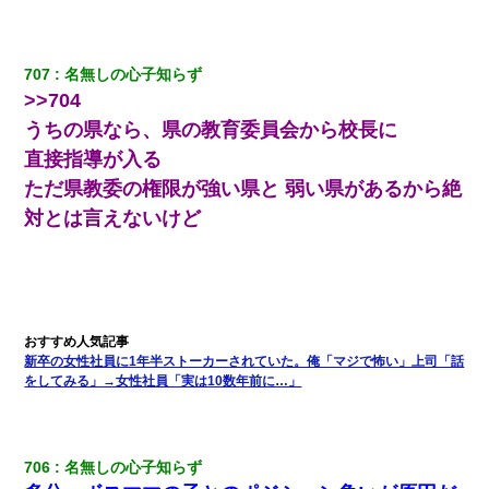
『わかんない！』って怒鳴り付けてくるし、困っってる」旦那
「話してみるよ」→ 後日・・・
707
名無しの心子知らず
17年飼っていた犬が亡くなった。鼻水垂らし嗚咽する私に、猫が
近づいて頭突きをしてきて…
>>704
うちの県なら、県の教育委員会から校長に
ずっとニートだと思ってた同居の義弟が投資で旦那より稼いでる
直接指導が入る
とか知らなかった…
ただ県教委の権限が強い県と 弱い県があるから絶
対とは言えないけど
出張中の旦那から『フリンしやがって、このクズ』と電話が。私
「本当に家まで来たの？証拠は？」旦那「俺の言葉が信じられな
いのか！」→ 離婚後
ＤＮＡ検査『血縁関係０％』旦那「やっぱり托卵だったんだ…」
嫁「本当に身に覚えがない」「なにかの間違いだ！取り違え
だ！」→ 嫁「あっ」
新卒の女性社員に1年半ストーカーされていた。俺「マジで怖い」上司「話
をしてみる」→女性社員「実は10数年前に…」
【クズ】昔、兄がお見合いして「ブスすぎｗｗｗ」と断った女性
が、兄の同級生と結婚。それを知った兄は荒れ狂い、｢嫁さん、俺
のお古ですが気分はどう？」とメールを送った→
706
名無しの心子知らず
【修羅場】彼女親「カスな家柄のヤツなんかと家族になるのはご