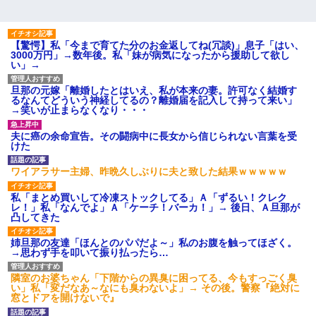
【驚愕】私「今まで育てた分のお金返してね(冗談)」息子「はい、
3000万円」→数年後。私「妹が病気になったから援助して欲し
い」→
旦那の元嫁「離婚したとはいえ、私が本来の妻。許可なく結婚す
るなんてどういう神経してるの？離婚届を記入して持って来い」
→笑いが止まらなくなり・・・
夫に癌の余命宣告。その闘病中に長女から信じられない言葉を受
けた
ワイアラサー主婦、昨晩久しぶりに夫と致した結果ｗｗｗｗｗ
私「まとめ買いして冷凍ストックしてる」Ａ「ずるい！クレク
レ！」私「なんでよ」Ａ「ケーチ！バーカ！」→ 後日、Ａ旦那が
凸してきた
姉旦那の友達「ほんとのパパだよ～」私のお腹を触ってほざく。
→思わず手を叩いて振り払ったら…
隣室のお婆ちゃん「下階からの異臭に困ってる、今もすっごく臭
い」私「変だなあ～なにも臭わないよ」→ その後。警察『絶対に
窓とドアを開けないで』