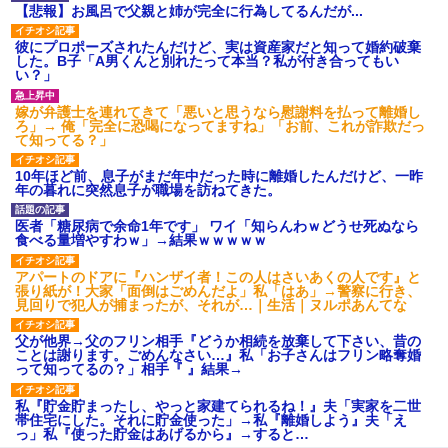
【悲報】お風呂で父親と姉が完全に行為してるんだが...
彼にプロポーズされたんだけど、実は資産家だと知って婚約破棄
した。B子「A男くんと別れたって本当？私が付き合ってもい
い？」
嫁が弁護士を連れてきて「悪いと思うなら慰謝料を払って離婚し
ろ」→ 俺「完全に恐喝になってますね」「お前、これが詐欺だっ
て知ってる？」
10年ほど前、息子がまだ年中だった時に離婚したんだけど、一昨
年の暮れに突然息子が職場を訪ねてきた。
医者「糖尿病で余命1年です」 ワイ「知らんわｗどうせ死ぬなら
食べる量増やすわｗ」→結果ｗｗｗｗｗ
アパートのドアに『ハンザイ者！この人はさいあくの人です』と
張り紙が！大家「面倒はごめんだよ」私「はあ」→警察に行き、
見回りで犯人が捕まったが、それが…｜生活｜ヌルポあんてな
父が他界→父のフリン相手『どうか相続を放棄して下さい、昔の
ことは謝ります。ごめんなさい…』私「お子さんはフリン略奪婚
って知ってるの？」相手『 』結果→
私『貯金貯まったし、やっと家建てられるね！』夫「実家を二世
帯住宅にした。それに貯金使った」→私『離婚しよう』夫「え
っ」私『使った貯金はあげるから』→すると…