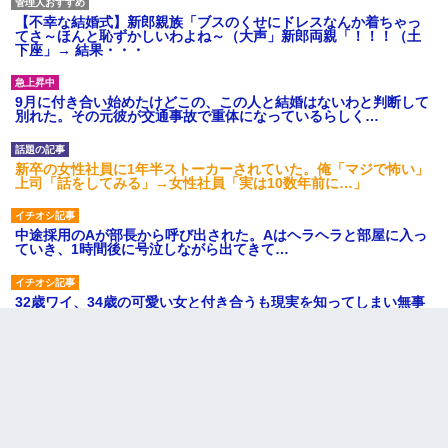
【不幸な結婚式】新郎親族「ブスのくせにドレスなんか着ちゃっ
てさ～ほんと恥ずかしいわよね～（大声」新郎両親「！！！（土
下座」→ 結果・・・
9月に付き合い始めたけどこの、この人と結婚はないわと判断して
別れた。その元彼が交通事故で重体になっているらしく…
新卒の女性社員に1年半ストーカーされていた。俺「マジで怖い」
上司「話をしてみる」→女性社員「実は10数年前に…」
中途採用のAが部長から呼び出された。Aはヘラヘラと部屋に入っ
ていき、1時間後に号泣しながら出てきて…
32歳ワイ、34歳の可愛い女と付き合うも現実を知ってしまい無事
死亡・・・
居酒屋にて。兄の紹介者「お酒飲みなって」私「未成年なので無
理です！」酷すぎるワードの連発で、耐えきれず店員に5千円を渡
し「お勘定です。逃がして下さい」その後、録音内容を父に聞か
せたら...