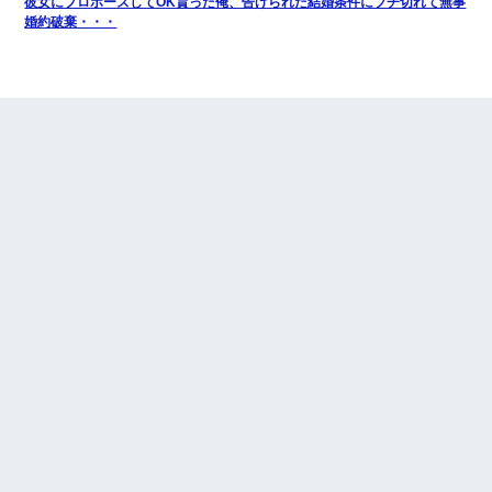
彼女にプロポーズしてOK貰った俺、告げられた結婚条件にブチ切れて無事
婚約破棄・・・