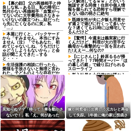
レス解消してるｗｗ」とかいう
【裏の顔】 父の再婚相手と仲
無謀すぎる同僚！住所や個人情
良しな私→ある日、私の帰宅に
報を握られてる恐怖すら理解で
気付かない再婚相手「血繋がっ
きない頭の弱さに絶句
てないのに大学費用出さなきゃ
いけないの腹立つわ…姑だった
既婚女性が夫に夕飯も用意せ
ら先に亡くなるのに笑」私
ず週２で遊びに行くって多いか
「…」
な？遅くても21時には帰宅して
るんだけど
本屋に行くと、バックヤード
から「すみません、本当にすみ
【驚愕】今週末は義実家に行
ません（泣）「でもあなた、初
くんだけど、料理が大の苦手な
めてじゃないしね、うちだけじ
義母から衝撃的な一言を言われ
ゃどうしようもないから」と会
た!ええー...何なの?
話が聞こえてきた→する
【にじさんじ】鈴原るるが帰
と・・・
ってきた！？7時間オーバー「ほ
生活保護の相談に行ったら、
の暮しの庭」で繰り広げられる
愛猫を手放さないと無理と言わ
スローライフ
れた。子どものような存在だか
新入社員を土日遊びに誘おう
ら手放すのは絶対に考えられな
と思ってるんやけど普通に飲み
い・・・
とかでええんかな
4/6私、結婚したい職業NO.1の
「アニソン盆祭りで日本の品
公務員なんですけど、嫁が子供
格が落ちた」と酷評した元女
連れて家出した。全く理由は思
優、「あんたが品格を語るのか
いつかないけど強いてあげると
よ！」と総ツッコミを食らって
すれば母のせいかもしれない。
しまい……
嫁のせいでアトピー悪化しそう
見知らぬママ「待って！車を動かさ
嫁が同窓会に出席して元カレと再会
→
隣が着席して音量上げ始めた
ないで！」私「え、何があった
して失踪。1年後に俺の家に投函さ
時は渾身の「マジか…」が出る
停車中に二人の子供を乗せた
よね他
の！？」→慌てて降りると園長先生
れたものがこれ...
ヤンママに自転車ぶつけられ
た。ヤンママ「おめーふざけん
ホス狂の嬢が金集めに必死な
が激怒していて…
なよっ！ぶつかってんじゃねー
のが丸分かりだったから「店外