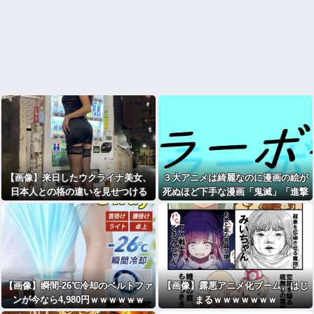
【画像】来日したウクライナ美女、
３大アニメは綺麗なのに漫画の絵が
日本人との格の違いを見せつける
死ぬほど下手な漫画「鬼滅」「進撃
の巨人」
【画像】瞬間-26℃冷却のベルトファ
【画像】露悪アニメ化ブーム、はじ
ンが今なら4,980円ｗｗｗｗｗｗ
まるｗｗｗｗｗｗｗ