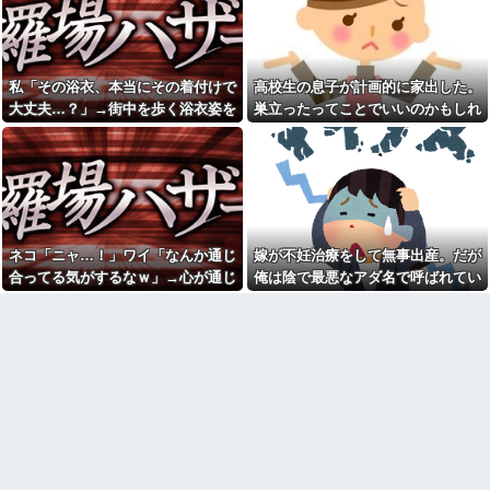
よ！弁償してもらうかんな！」...
で直に払ったら嬉しい？」って
聞いた結果⇒ｗｗ
アラフィフで同い年の友人Ａ
は旦那から突然離婚を突きつけ
【衝撃】嫁のために全て我慢
られたらしい
した結果→家購入計画が「地獄
の一幕」に…その理由が痛すぎ
私「その浴衣、本当にその着付けで
高校生の息子が計画的に家出した。
彼と初めての夜。私「痛い！
るｗｗｗ
どうしたの？」彼「実は俺、不
大丈夫…？」→街中を歩く浴衣姿を
巣立ったってことでいいのかもしれ
能なんだ…」→初めての夜に打
嫁「間男と再婚したい」俺
見て、違和感ばかりが気になってし
ないけど、なんか割り切れず...
ち明けられた理由が衝撃的で…
「慰謝料を払うなら離婚だ」→
ところが後日「やっぱり戻りた
まい…
母が友人の子供を引き取り姉
い」と言い出して…
になった。でも父だけが姉へ理
不尽な要求ばかり押し付けてい
2/2妻が社内不倫してた。間男
て…
に電話して不倫を認めさせる。
さて、これから汚物らには制裁
30過ぎて初めてできた彼女と
を受けてもらうのだが問題は証
付き合って2週間で別れた。初デ
拠がない事。一か八かで請求す
ネコ「ニャ…！」ワイ「なんか通じ
嫁が不妊治療をして無事出産。だが
ートで冷めるシーンが多すぎ
るか、それとも泣き寝入りする
合ってる気がするなｗ」→心が通じ
俺は陰で最悪なアダ名で呼ばれてい
旦那に子供を預けて妹&姪っ子
か…
達を遊びに連れて行って、一日
たと思った次の瞬間、まさかの展開
た
数年前に私が旅行先で落とし
遊び倒した。すると、旦那と喧
た財布の中身が何年も経ってか
に…
嘩になってしまい...
ら別の旅行先で私自身によって
【悲報】 婚約指輪が「たった
拾われた
の0.3ct」で毎日泣いてる私がヤ
「高齢者のテレビ離れ」 昭
バすぎる理由がコレｗｗｗｗｗ
和の昔はさ 誰もが巨人ファンだ
【画像】レベチ過ぎるギャル
ったでしょ
さん、とんでもない格好を披露
中学時代に俺は塾でアルバイ
してしまうw w w w w w w
ト講師から苛められていた
チー牛「デブの事豚丼って呼
【トー横キッズ】家庭環境や
ぼうぜ！」←これが流行らなか
毒親とのトラブルに悩む若者
った理由