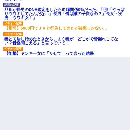
旦那が長男のDNA鑑定をしたら血縁関係0%だった。旦那「やっぱ
りウワキしてたんだな…」長男「俺は誰の子供なの？」長女・次
男「ウワキ女！」
【驚愕】5000円でＪＫと行為してきたが後悔しかない…
妻と同居し始めたときから、よく妻が「どこかで音漏れしてな
い？音楽聞こえる」と言っていて…
【衝撃】ヤンキー女に「サせて」って言った結果