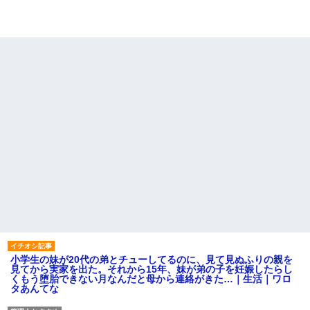
小学生の妹が20代の弟とチューしてるのに、見て見ぬふりの親を
見てから実家を出た。それから15年、妹が弟の子を妊娠したらし
くもう堕胎できない月なんだと母から連絡がきた…｜生活｜ワロ
タあんてな