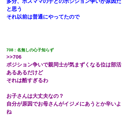
多分、ボスママの子とのポジション争いが原因だ
めんだ」俺「じゃあ別れます…」→ 彼女「なんで言い返してくれ
なかったの？（泣」
と思う
それ以前は普通にやってたので
日曜日、会社の窓を見ると同僚の姿。俺（あれ？ディズニーシー
じゃ？）→俺電話「今何してんの？」同僚「シーで並んでるこ
と！」俺「会社にいない？」→次の瞬間、すごい鳥肌が立った
三年働いてたパートを突然クビになった。しかし元職場の主要取
引先のトップが母方の叔父だったので…
708
名無しの心子知らず
>>706
ポジション争いで親同士が気まずくなる位は部活
ミスした新人(
)に冗談で「行為させてくれたら許してあげる」
って言ったら・・・
あるあるだけど
それは酷すぎるわ
【画像】女上司(30)「終電なくなったね…部屋くる？」ワイ「行
きます！」
お子さんは大丈夫なの？
自分が原因でお母さんがイジメにあうとか辛いよ
彼女との行為を録画した結果→衝撃の事実が判明したｗｗｗｗｗ
ｗ
ね
日航機墜落事故の「ここからは日本語で大丈夫ですよ〜」の絶望
感がヤバイ・・・