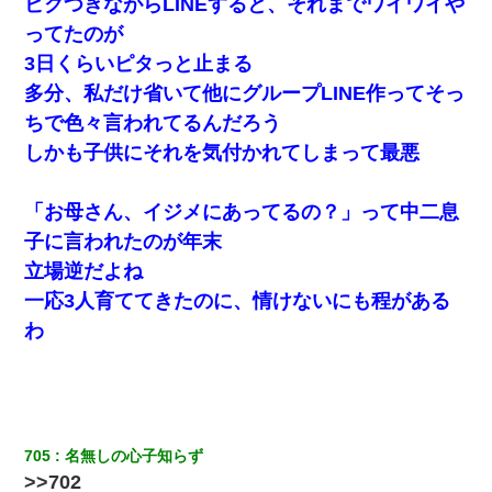
ビクつきながらLINEすると、それまでワイワイや
ってたのが
医者「糖尿病で余命1年です」 ワイ「知らんわｗどうせ死ぬなら
食べる量増やすわｗ」→結果ｗｗｗｗｗ
3日くらいピタっと止まる
多分、私だけ省いて他にグループLINE作ってそっ
【報告者がキチ】嫁「妊娠した」俺『それじゃあ皆に祝ってもら
ちで色々言われてるんだろう
おう』友人達を家に連れ帰ってホームパーティー→俺『皆に祝え
てもらえて良かったな！』→
しかも子供にそれを気付かれてしまって最悪
[緊急]ベロベロの女に声をかけて行為してきた結果
「お母さん、イジメにあってるの？」って中二息
子に言われたのが年末
全く親しくないママ友Aから突然「飲み会しよう」と誘われたがお
立場逆だよね
断りした。後日Aの企みを知ってゾッとするやら腹立つやら！
一応3人育ててきたのに、情けないにも程がある
わ
同じマンションに住んでる女性が鍵をわかりやすいところに隠し
ている事に気づいた俺「忍びこんでみよう！」→ 結果
元旦那から復縁要請。息子「最新型のiPhoneも買えない貧乏は嫌
だ、再婚して」私「なら父親と暮らせ」息子「やった＾＾」私
（もう手遅れだったんだな…）
705
名無しの心子知らず
>>702
【悲報】嫁がワイのこと嫌いっぽいから単身赴任した結果