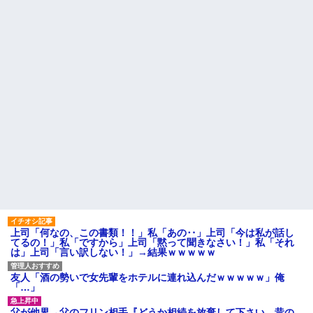
「大人に相談しても具体的に何
【驚愕】女さん「43億円注文
もしてくれない」EXIT兼近「搾
して………キャンセルっと！」
取しようとする大人をどう除外
←こいつの目的って一体なんな
するか」
の？？？？？？？
俺の方が潔癖なのに嫁が俺に
【画像】このLINEでなんで女
片付けさせようとしない。スト
が怒ってるのか分かんない奴は
レス半端ないので決別宣言し
モテない奴確定らしい←お前ら
た。嫁「頑張るから半年猶予を
は勿論わかるよ
ちょうだい」←頑張るポイント
な？？？？？？？
が的外れすぎて絶賛空回り中
【悲報】思春期の娘に「キモ
カツオのサクにアニサキスら
ッ」と言われたお父さん、グレ
しき物体発見
るｗｗｗｗｗｗｗ
主な税金の成り立ちを調べて
赤信号で追突してきた加害女
みたよ
性、降りてこず謝罪ポーズ
→「わざとじゃないのに保険使
うの！？」と大号泣ｗｗ被害者
の私を悪者扱いし、旦那まで
「妻を...
ハードオフに売っていた4万
4000円のフィギュアがヤバすぎ
るｗｗｗｗｗｗ「こんな高い
上司「何なの、この書類！！」私「あの‥」上司「今は私が話し
の？ｗｗ」「逆に超安い」
てるの！」私「ですから」上司「黙って聞きなさい！」私「それ
は」上司「言い訳しない！」→結果ｗｗｗｗｗ
私「ちょっと、人の家の金庫
触らないでよ！」キチママ『そ
こに金庫があったから、開けて
友人「酒の勢いで女先輩をホテルに連れ込んだｗｗｗｗｗ」俺
みようとしただけ☆』義兄「泥
「…」
は出てけ！二度と来るな！」結
果・・・
父が他界→父のフリン相手『どうか相続を放棄して下さい、昔の