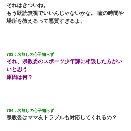
それはきついね。
もう既読無視でいいんじゃないかな。 嘘の時間や
妻「ずっと好きだった人と一緒になりたいから、わかれてくださ
い」→離婚後、娘と実家で生活してると…
場所を教えるって悪質すぎるよ。
ホテルに泊まったんだけど従業員が最悪だった。折角の旅行で何
故私が怒鳴られなきゃいけなかったのだ
ワイ144kg彼女98kgデブカップル、1年間毎日行為しまくった結
703
名無しの心子知らず
果
それ、県教委のスポーツ少年課に相談した方がい
いと思う
【衝撃】ヤンキー女に「サせて」って言った結果
原因は何？
テレワーク上司「会議中はカメラ付けろ！」女社員「え、事前連
絡無しは無理」上司「いいから付けろ！」→
兄の新しい嫁がやらかしすぎて辛い。当たり前のように実家や姪
704
名無しの心子知らず
の幼稚園に来る
県教委はママ友トラブルも対応してくれるの？
小学生の息子が急に様子がおかしくなった。私「理由を聞いても