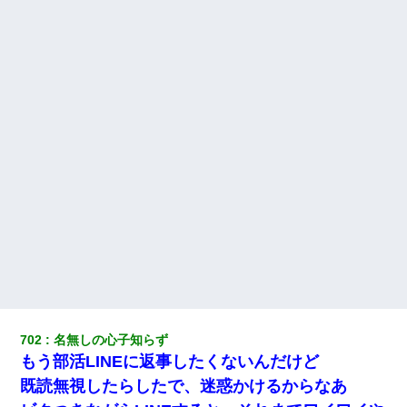
何年か前に妹は離婚している。当時生まれた姪が義弟の子じゃな
かったため妹有責での離婚になり…
妻と同居し始めたときから、よく妻が「どこかで音漏れしてな
い？音楽聞こえる」と言っていて…
結婚生活10ヶ月目で嫁から一方的に「もう冷めた」と離婚切り出
された
私「結婚やめるわ」 婚約者「え？なんでなんで？」 → 放置した
結果…｜生活｜ワロタあんてな
彼氏家「うちは墨入れるのが伝統だから。お前も彫れ」 → 結果…
妊娠中に「おいこのブタ女！てめー席譲れ！」と絡まれ腹を殴る
真似された。泣きながら夫に話すと一年後に…
702
名無しの心子知らず
もう部活LINEに返事したくないんだけど
嘘をついてフリン旅行へ出かけた嫁→翌日、嫁「ただいま～」旦
那「娘がシんだよ。何度も連絡したのに…」嫁「えっ」→なん
既読無視したらしたで、迷惑かけるからなあ
と・・・