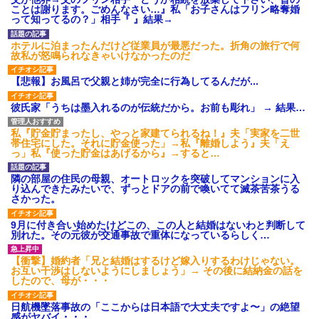
私「初めて飲む味だけどなん
ことは謝ります。ごめんなさい…』私「お子さんはフリン略奪婚
のお茶？」彼「ちっ！」私「」
って知ってるの？」相手『 』結果→
【GIF】JSのカンチョーワロ
タ
ホテルに泊まったんだけど従業員が最悪だった。折角の旅行で何
後続車にクラクションを鳴ら
故私が怒鳴られなきゃいけなかったのだ
され彼氏が逆切れ。「何クラク
ション鳴らしてんだ！降りてこ
【悲報】お風呂で父親と姉が完全に行為してるんだが...
いよ！」と怒鳴りだし...
【衝撃】報酬100万円超の治験
彼氏家「うちは墨入れるのが伝統だから。お前も彫れ」 → 結果…
募集がこちらｗｗｗｗｗ(※画像
あり)
【ネット騒然】惨殺されたタ
私『貯金貯まったし、やっと家建てられるね！』夫「実家を二世
ワマン頂き女子のこの動画、す
帯住宅にした。それに貯金使った」→私『離婚しよう』夫「え
げえええええｗｗｗｗｗｗｗｗ
っ」私『使った貯金はあげるから』→すると…
ｗｗｗ
【愕然】白のクラウン俺氏、
隣の部屋の住民の母親、オートロックを突破してマンションに入
高速道路左車線を制限速度で走
り込んできたみたいで、ずっとドアの前で喚いてて滅茶苦茶うる
った結果wwwwwwwwwwww
さかった。
百年の恋12-899 食べた量を
張り合ってくる
9月に付き合い始めたけどこの、この人と結婚はないわと判断して
別れた。その元彼が交通事故で重体になっているらしく…
【悲報】佐藤輝明・・・２軍
でも盛大にやらかす←あまり悲
しませないでくれ
【衝撃】婚約者「兄と結婚はするけど嫁入りするわけじゃない。
お互い干渉はしないようにしましょう」→ その後に結納金の話を
したので、母が・・・
日航機墜落事故の「ここからは日本語で大丈夫ですよ〜」の絶望
感がヤバイ・・・