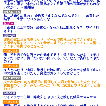
出張中の旦那から『フリンしやがって、このクズ』と電話が。私
「本当に家まで来たの？証拠は？」旦那「俺の言葉が信じられな
いのか！」→ 離婚後
私「結婚やめるわ」 婚約者「え？なんでなんで？」 → 放置した
結果…｜生活｜ワロタあんてな
【画像】女上司(30)「終電なくなったね…部屋くる？」ワイ「行
きます！」
彼氏の家に泊まる事になり、ゲームで盛り上がってさぁ寝よう！
と電気を消すとミシッって音が…彼「ちょっと待ってて」→勢い
よくドアを開けるとなんと…
俺「初対面でなに言ったか覚えてる？」嫁「臭いんだよ！キモオ
タ？だっけ？」俺「だいたい合ってる。で、なんで告白してきた
の？」→
友人とふたりで山口に旅行した時の事。レンタカーを借りて山の
中の道を走っていたら、突然ガガッ！って音がして…
夫の友達がBBQを定期的に開催して夫婦で参加してたんだけど、
女性側のリーダーみたいな人に「BBQは友達とやりなよ！」と言
われて…
ワイアラサー主婦、昨晩久しぶりに夫と致した結果ｗｗｗｗｗ
新築の家で。クラクラするくらいの「白粉の匂い」が鼻につくも