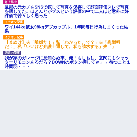
旦那の元カノをSNSで探して写真を保存して顔面評価スレで写真
を晒してた。ほとんどがブスという評価の中で二人ほど意外に好
評価で苦々しく思った
ワイ144kg彼女98kgデブカップル、1年間毎日行為しまくった結
果
【まぬけ】夫「離婚だ！」私「わかった。で？」夫「慰謝料
だ！」私「いいけど弁護士通して。私も請求する」夫「」
我が家のガレージに見知らぬ車。俺「もしもし、玄関にもシャッ
ターリモコンあるだろ？DOWNのボタン押してｗ」→ 待つこと１
時間弱・・・