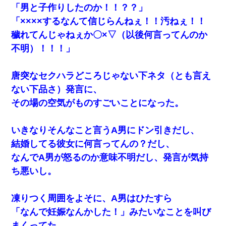
「男と子作りしたのか！！？？」
「××××するなんて信じらんねぇ！！汚ねぇ！！
ワイアラサー主婦、昨晩久しぶりに夫と致した結果ｗｗｗ
ｗｗ
穢れてんじゃねぇか〇×▽（以後何言ってんのか
不明）！！！」
兄の新しい嫁がやらかしすぎて辛い。当たり前のように実
家や姪の幼稚園に来る
唐突なセクハラどころじゃない下ネタ（とも言え
ない下品さ）発言に、
この母親は娘の黒歴史を掘り出さないと死ぬんか？ 死ぬ
んか？
その場の空気がものすごいことになった。
彼氏家「うちは墨入れるのが伝統だから。お前も彫れ」 →
いきなりそんなこと言うA男にドン引きだし、
結果…
結婚してる彼女に何言ってんの？だし、
なんでA男が怒るのか意味不明だし、発言が気持
さっき嫁から、「愛しています」ってメールが届いた。俺
も「愛してます」って送ったら
ち悪いし。
出張中の旦那から『フリンしやがって、このクズ』と電話
凍りつく周囲をよそに、A男はひたすら
が。私「本当に家まで来たの？証拠は？」旦那「俺の言葉
が信じられないのか！」→ 離婚後
「なんで妊娠なんかした！」みたいなことを叫び
まくってた。