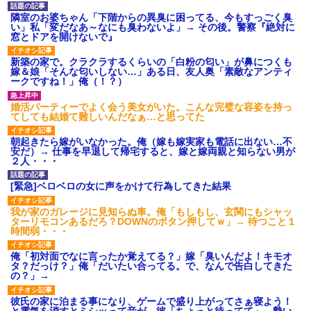
隣室のお婆ちゃん「下階からの異臭に困ってる、今もすっごく臭
い」私「変だなあ～なにも臭わないよ」→ その後。警察『絶対に
窓とドアを開けないで』
新築の家で。クラクラするくらいの「白粉の匂い」が鼻につくも
嫁＆娘「そんな匂いしない…」ある日、友人奥「素敵なアンティ
ークですね！」俺（！？）
婚活パーティーでよく会う美女がいた。こんな完璧な容姿を持っ
てしても結婚て難しいんだなぁ…と思ってた
朝起きたら嫁がいなかった。俺（嫁も嫁実家も電話に出ない…不
安だ）→ 仕事を早退して帰宅すると、嫁と嫁両親と知らない男が
２人・・・
[緊急]ベロベロの女に声をかけて行為してきた結果
我が家のガレージに見知らぬ車。俺「もしもし、玄関にもシャッ
ターリモコンあるだろ？DOWNのボタン押してｗ」→ 待つこと１
時間弱・・・
俺「初対面でなに言ったか覚えてる？」嫁「臭いんだよ！キモオ
タ？だっけ？」俺「だいたい合ってる。で、なんで告白してきた
の？」→
彼氏の家に泊まる事になり、ゲームで盛り上がってさぁ寝よう！
と電気を消すとミシッって音が…彼「ちょっと待ってて」→勢い