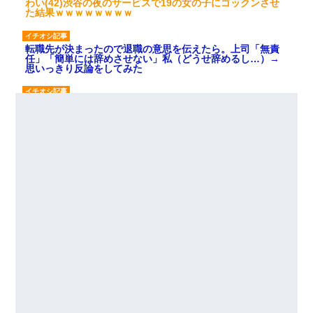
わい(42)渋谷の夜のサービスで19の女の子にゴックンさせ
た結果ｗｗｗｗｗｗｗｗ
転職先が決まったので退職の意思を伝えたら。上司「無責
任」「簡単には辞めさせない」私（どうせ辞めるし…）→
思いっきり反論をしてみた
[緊急]ベロベロの女に声をかけて行為してきた結果
旦那の元カノをSNSで探して写真を保存して顔面評価スレ
で写真を晒してた。ほとんどがブスという評価の中で二人
ほど意外に好評価で苦々しく思った
元夫の連れ子「俺の結婚式の時くらい、母親としての責任
を果たそうとは思わないのか！」→どうも連れ子は…
｢昨日はお兄ちゃんと一緒にお風呂に入っちゃった～｣とか
毎日兄の話をしていたA子が事故で亡くなった。→Ａ子のお
母さんの話に驚愕…
私（23）冗談のつもりで上司（27）に胸を揉ませた結
果・・・