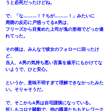
うと必死だったけどね。
【悲報】嫁がワイのこと嫌いっぽいから単身赴任した結果
で、「な………！？ちが………！」みたいに
【画像】女の子「お母さん！！私ようやくファッションモ
デルに選ばれたの！絶対見に来てね！」→悲しい結果がこ
周囲の反応に戸惑ってるA男は、
れ・・・
フリーズから目覚めた上司が鬼の形相でどっか連
れてった。
嫁に不倫されたから嫁と不倫相手に1000万の慰謝料請求し
た
その後は、みんなで彼女のフォローに回ったけ
３２歳俺「ずっと好きでした！！付き合って下さい！」
ど、
２５歳彼女「うん！！絶対幸せになろうね！！！！」
→ ７年後ｗｗｗｗｗ
当人、A男の気持ち悪い言葉を歯牙にもかけてな
いようで、ひと安心。
【悲報】姉と入浴中に大きくなってしまった結果ｗｗｗｗ
ｗｗｗｗ
というか、意味不明すぎて理解できなかったみた
い。そりゃそうだ。
で、そこからA男は自宅謹慎になっている。
折しもコロナ騒動で、他の職員たちもテレワーク