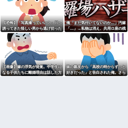
供「パパ！あのおじさんたちお
【愚痴】義父はなんとなく、
店汚してるよ！」→する
「旦那より義弟」を可愛がって
と・・・
いる感じがする。旦那もそれを
何処情報か知らんけど定期的
感じていて、義母にも相談した
に嘘情報を流す馬鹿がいる
ことがあるらしい。見ていると
【恐怖】「写真撮っていい？」川へ
俺「まだ気付いてないのか…」汚嫁
なんだか切ない。
飲み屋でケンカした相手をコ
誘ってきた怪しい男から逃げ切った
「…」→私物は消え、共用ロ座の残
ロした男の弁護をした。そして
近寄りがたい怖いキャラを目
私⇒テレビに映った『衝撃の顔』に
高は653円。それでも嫁は平然とし
数年後、因果応報を思わせる出
指していた俺は自己紹介カード
来事が…
の自画像に自分だけそこにオリ
絶句
ていて…
ジナルの氏神を描いた
熊本地震で居酒屋から温泉が
湧き出るｗｗｗｗｗｗｗｗ
③【相談】相談者「嫁から連
れ子の息子への愛が足りないか
【悲報】思春期の娘に「キモ
ら離婚を考えてると言われた」
ッ」と言われたお父さん、グレ
住民「嫁の高望みかな？」相談
るｗｗｗｗｗｗｗ
者「嫁にここ見せたら顔真っ赤
【画像】嫁の浮気が発覚。中学生に
妹の親友から「高校の時からずっと
吉岡里帆が橋本環奈、広瀬す
にして怒ってました」住民「え
なる子供たちに離婚理由は話した方
好きだった」と告白された俺。さら
ずクラスになれなかった理由ｗ
っ」
ｗｗｗｗｗ
がいい？
にキス責めに遭い
ギフテッド、ギフテッド2Eの
【画像】女芸人の吉住さん、
育て方
メイクしたら普通に美人の部類
【特攻隊員の本音】「ああ
だった→ご覧くださいw w w w
ァ、だまされちゃった。今度生
w w w w
れる時はアメリカへ生れるぞ」
辛辛魚（からからさかな）と
出撃前に残された若者たちの言
かいうカップ麺ｗｗｗｗｗｗｗ
葉
ｗｗｗ
彼氏が私の友達を勝手に評価
兄が首吊った。理由はイジ
する。友達の写真を見せたら
メ…俺の両親離婚で母は自サツ
「この子はモテそう」「この子
し家庭崩壊→首謀者を探しだし
は彼氏できなさそう」
た俺は会社と妻子を特定→結