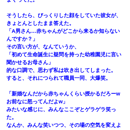
宅飲みで女友達の乳を見てしまった・・・
そうしたら、びっくりした顔をしていた彼女が、
放置子が病院送りになったらしい → 俺（二度と帰ってくる
なよ…嫁を半身不随にしやがった恨みは、正直こんなもん
きょとんとしたまま答えた。
じゃ晴れない）
「A男さん…赤ちゃんがどこから来るか知らない
んですか？」
彼女との行為を録画した結果→衝撃の事実が判明したｗｗ
ｗｗｗｗ
その言い方が、なんていうか、
「初めて生命誕生に疑問を持った幼稚園児に言い
姉旦那の友達「ほんとのパパだよ～」私のお腹を触ってほ
聞かせるお母さん」
ざく。→思わず手を叩いて振り払ったら…
的な口調で、思わず私は吹き出してしまった。
すると、それにつられて職員一同、大爆笑。
結婚生活10ヶ月目で嫁から一方的に「もう冷めた」と離婚
切り出された
「新婚なんだから赤ちゃんくらい授かるだろーw
ケーキバイキングにいた単独の50くらいのオッサン、強烈
お前なに怒ってんだよw」
だった。
みたいな感じに、みんなここぞとゲラゲラ笑っ
た。
中途採用のAが部長から呼び出された。Aはヘラヘラと部屋
に入っていき、1時間後に号泣しながら出てきて…
なんか、みんな笑いつつ、その場の空気を変えよ