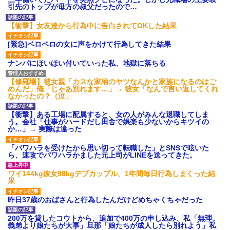
【衝撃】報酬100万円超の治験
引先のトップが母方の叔父だったので…
募集がこちらｗｗｗｗｗ(※画像
あり)
【衝撃】女友達から行為中に告白されてOKした結果
【ネット騒然】惨殺されたタ
ワマン頂き女子のこの動画、す
[緊急]ベロベロの女に声をかけて行為してきた結果
げえええええｗｗｗｗｗｗｗｗ
ｗｗｗ
ナンパにほいほい付いていった私、地獄に落ちる
【愕然】白のクラウン俺氏、
高速道路左車線を制限速度で走
った結果wwwwwwwwwwww
【修羅場】彼女親「カスな家柄のヤツなんかと家族になるのはご
百年の恋12-899 食べた量を
めんだ」俺「じゃあ別れます…」→ 彼女「なんで言い返してくれ
張り合ってくる
なかったの？（泣」
【悲報】佐藤輝明・・・２軍
でも盛大にやらかす←あまり悲
【衝撃】ある工場に配属すると、女の人がみんな退職してしま
しませないでくれ
う。会社「仕事がハードだし田舎で娯楽も少ないからキツイの
か…」→ 実際は違った
「パワハラを受けたから思い切って転職した」とSNSで呟いた
ら、速攻でパワハラかました元上司がLINEを送ってきた。
ワイ144kg彼女98kgデブカップル、1年間毎日行為しまくった結
果
昨日37歳のおばさんと行為したんだけどめちゃくちゃだった
200万を貸したコウトから、追加で400万の申し込み、私「無理。
義弟より娘たちが大事」旦那「娘たちが成人したら別れよう」私