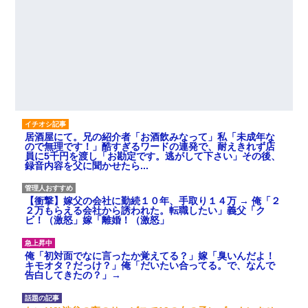
居酒屋にて。兄の紹介者「お酒飲みなって」私「未成年な
ので無理です！」酷すぎるワードの連発で、耐えきれず店
員に5千円を渡し「お勘定です。逃がして下さい」その後、
録音内容を父に聞かせたら...
【衝撃】嫁父の会社に勤続１０年、手取り１４万 → 俺「２
２万もらえる会社から誘われた。転職したい」義父「ク
ビ！（激怒」嫁「離婚！（激怒」
俺「初対面でなに言ったか覚えてる？」嫁「臭いんだよ！
キモオタ？だっけ？」俺「だいたい合ってる。で、なんで
告白してきたの？」→