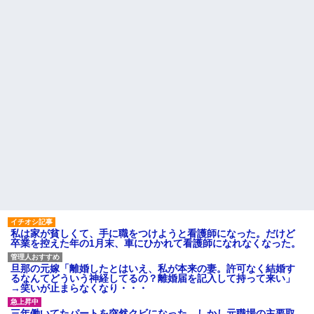
クソ男「専業主婦は昼間寝て
果、実刑受けた。子に復讐され
られていいよなぁ。俺なんか忙
るだろ...
しくて寝る暇ねーもん。どうせ
【驚愕】 新幹線じゃなく『帰
暇でしょ？俺のＤＶＤコピっと
省費4000円』安くなる在来線で
いてよ」
帰省した結果ｗｗｗｗｗ
【驚愕】養育費を払い続けた
【しまった…】 コトメに追い
結果…元妻の裏切りが判
出されたトメと二世帯住宅を建
明！！！その理由がこれｗｗｗ
て、「２F(夫婦のエリア)には絶
ｗ
対に上がらない」という約束を
職場で電話を取った新入社員
したが、早速破って2Fに上が...
の女子がヒワイなことを言われ
ハードオフに売っていた4万
てショックを受けたことがあっ
4000円のフィギュアがヤバすぎ
た
るｗｗｗｗｗｗ「こんな高い
主な税金の成り立ちを調べて
の？ｗｗ」「逆に超安い」
みたよ
私「ちょっと、人の家の金庫
触らないでよ！」キチママ『そ
こに金庫があったから、開けて
みようとしただけ☆』義兄「泥
は出てけ！二度と来るな！」結
果・・・
私「初めて飲む味だけどなん
私は家が貧しくて、手に職をつけようと看護師になった。だけど
のお茶？」彼「ちっ！」私「」
卒業を控えた年の1月末、車にひかれて看護師になれなくなった。
【GIF】JSのカンチョーワロ
タ
旦那の元嫁「離婚したとはいえ、私が本来の妻。許可なく結婚す
後続車にクラクションを鳴ら
るなんてどういう神経してるの？離婚届を記入して持って来い」
され彼氏が逆切れ。「何クラク
→笑いが止まらなくなり・・・
ション鳴らしてんだ！降りてこ
いよ！」と怒鳴りだし...
三年働いてたパートを突然クビになった。しかし元職場の主要取