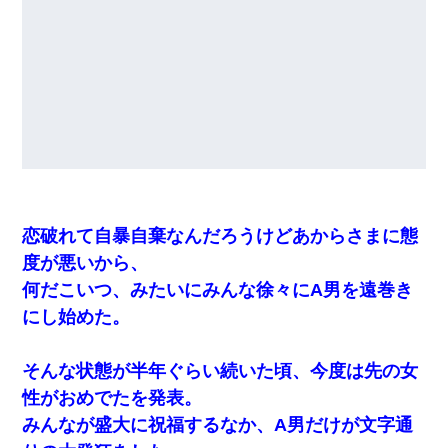
新卒の女性社員に1年半ストーカーされていた。俺「マジで
怖い」上司「話をしてみる」→女性社員「実は10数年前
に…」
【クズ】昔、兄がお見合いして「ブスすぎｗｗｗ」と断っ
た女性が、兄の同級生と結婚。それを知った兄は荒れ狂
い、｢嫁さん、俺のお古ですが気分はどう？」とメールを送
った→
【唖然】帰宅したら旦那のスポーツカーが消えていた。警
察『目立つし、すぐ見つかるかもしれません』→ 数時間
恋破れて自暴自棄なんだろうけどあからさまに態
後・・警察『××さんご存じですか？』
度が悪いから、
何だこいつ、みたいにみんな徐々にA男を遠巻き
我が家のガレージに見知らぬ車。俺「もしもし、玄関にも
シャッターリモコンあるだろ？DOWNのボタン押してｗ」
にし始めた。
→ 待つこと１時間弱・・・
そんな状態が半年ぐらい続いた頃、今度は先の女
隣の部屋の住民の母親、オートロックを突破してマンショ
ンに入り込んできたみたいで、ずっとドアの前で喚いてて
性がおめでたを発表。
滅茶苦茶うるさかった。
みんなが盛大に祝福するなか、A男だけが文字通