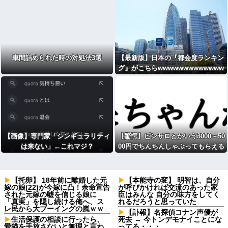
車間詰められた時の対処法3選
【最新版】日本の『都会度ランキン
グ』がこちらwwwwwwwwwwwww
wwwwwwwwwww
【画像】専門家「シンギュラリティ
【驚愕】ピンサロとかいう3000～50
は来ない」←これマジ？
00円でちんちんしゃぶってもらえる
場所wwww
【托卵】 18年前に離婚した元
【本能寺の変】 明智は、自分
嫁の娘(22)が今嫁に凸！余命宣告
が呼びかければ交流のあった家
された元嫁の嘘を信じる娘に
臣はみんな 自分の味方をしてく
「真実」を隠し続ける俺へ、ス
れるだろうと思っていた
レ民から大ブーイングの嵐ｗｗ
【訃報】名探偵コナン声優が
生活保護の相談に行ったら、
死去 → 今トンデモナイことにな
愛猫を手放さないと無理と言わ
ってる・・・