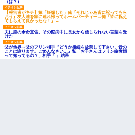
（は？）
【報告者がキチ】嫁「妊娠した」俺『それじゃあ皆に祝ってもら
おう』友人達を家に連れ帰ってホームパーティー→俺『皆に祝え
てもらえて良かったな！』→
夫に癌の余命宣告。その闘病中に長女から信じられない言葉を受
けた
父が他界→父のフリン相手『どうか相続を放棄して下さい、昔の
ことは謝ります。ごめんなさい…』私「お子さんはフリン略奪婚
って知ってるの？」相手『 』結果→