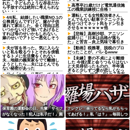
れた。子どものような存在だか
高専卒21歳だけど電気通信施
ら手放すのは絶対に考えられな
工の職業訓練校に合格！
い・・・
運転してる女性配信者さん、
4/6私、結婚したい職業NO.1の
とんでもない駐車テクニックを
公務員なんですけど、嫁が子供
見せつけてネット民をドン引き
連れて家出した。全く理由は思
させるｗｗｗｗｗｗ他
いつかないけど強いてあげると
すれば母のせいかもしれない。
【悲報】高樹沙耶、アニソン
嫁のせいでアトピー悪化しそう
盆踊りに「日本は品格が落ち
→
た」と苦言→炎上気味で幕引き
夫が首を吊った。気に入らな
【動画】税務署、脱税のプロ
いと私を殴るウトとそれを傍観
だったことが、バレるwww
するトメに生活費をくれない
【未練】妻の不貞により離婚
夫…地獄の義実家をでて離婚し
した 今後2度と会うつもりはない
ようとしたら…夫にはとんでも
と大見得切ったものの、半年過
ない秘密があった
ぎると少しずつ妻が恋しくなっ
ワイ「たろー仕事行ってくる
ていった → 結局、月1の子供面
ね！（飼い犬）」犬「…？（ぷ
会日の後に…
い」
骨盤骨折の後輩が階段でスカ
母「お姉ちゃんは偉いのに、
ートの裾を上げて慎重に降りて
あんたはねぇ…」私「また比べ
る姿を見て「お姫様気取りｗ
るの？」→積もり積もった不満
ｗ」と爆笑・悪口を連発する社
がついに爆発して…
内彼女！事故背景を知りながら
マウントと嫉妬で嘲笑する性根
嫁からマジで離婚を切り出さ
保育園の運動会の日。先輩「サイフ
クレクレ「余ってるなら私がもらっ
の汚さに一気に冷めた・・・
れている。俺がネトゲしすぎて
がなくなった！犯人は私子だ！」園
てあげる！」私「は？」→毎回しつ
全くかまわなかったのが原因ら
【画像】00年代のJK、セクシ
しく...
ーすぎる♡♡♡♡♡
長「警察沙汰は勘弁して～」→誰も
こく食い下がるので、ある方法を試
バイト先のコンビニに、泥ま
両親の離婚原因が私。結婚し
味方がいないと思ったその時…
した結果…
みれの土方が入店してきた。子
た原因も私。