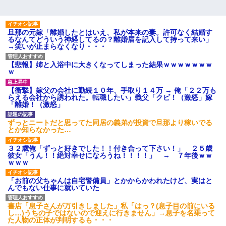
旦那の元嫁「離婚したとはいえ、私が本来の妻。許可なく結婚す
るなんてどういう神経してるの？離婚届を記入して持って来い」
→笑いが止まらなくなり・・・
【悲報】姉と入浴中に大きくなってしまった結果ｗｗｗｗｗｗｗ
ｗ
【衝撃】嫁父の会社に勤続１０年、手取り１４万 → 俺「２２万も
らえる会社から誘われた。転職したい」義父「クビ！（激怒」嫁
「離婚！（激怒」
ずっとニートだと思ってた同居の義弟が投資で旦那より稼いでる
とか知らなかった…
３２歳俺「ずっと好きでした！！付き合って下さい！」 ２５歳
彼女「うん！！絶対幸せになろうね！！！！」 → ７年後ｗｗ
ｗｗｗ
「お前の父ちゃんは自宅警備員」とかからかわれたけど、実はと
んでもない仕事に就いていた
書店「息子さんが万引きしました」私「はっ？(息子目の前にいる
し…)うちの子ではないので迎えに行きません」→息子を名乗って
た人物の正体が判明するも・・・