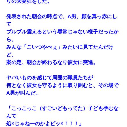
りの大発狂をした。
【修羅場】彼女親「カスな家柄のヤツなんかと家族になる
のはごめんだ」俺「じゃあ別れます…」→ 彼女「なんで言
い返してくれなかったの？（泣」
発表された朝会の時点で、A男、顔を真っ赤にし
て
夫の友達がBBQを定期的に開催して夫婦で参加してたんだ
けど、女性側のリーダーみたいな人に「BBQは友達とやり
ブルブル震えるという尋常じゃない様子だったか
なよ！」と言われて…
ら、
みんな「こいつやべぇ」みたいに見てたんだけ
友人とふたりで山口に旅行した時の事。レンタカーを借り
て山の中の道を走っていたら、突然ガガッ！って音がし
ど、
て…
案の定、朝会が終わるなり彼女に突進。
義兄嫁が義実家で「コロナ陽性だったからこのまま療養さ
せて下さい」と言い出してド修羅場になった
ヤバいものを感じて周囲の職員たちが
何となく彼女を守るように取り囲むと、その場で
【悲報】お風呂で父親と姉が完全に行為してるんだが...
A男が叫んだ。
夫に癌の余命宣告。その闘病中に長女から信じられない言
「こっこっこ（すごいどもってた）子ども孕むな
葉を受けた
んて
何年か前に妹は離婚している。当時生まれた姪が義弟の子
処×じゃねーのかよビッ×！！！」
じゃなかったため妹有責での離婚になり…