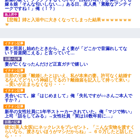
嫁＆娘「そんな匂いしない…」ある日、友人奥「素敵なアンティ
ークですね！」俺（！？）
【悲報】姉と入浴中に大きくなってしまった結果ｗｗｗｗｗｗｗ
ｗ
妻と同居し始めたときから、よく妻が「どこかで音漏れしてな
い？音楽聞こえる」と言っていて…
妻が亡くなったんだけど正直ガチで嬉しい
旦那の元嫁「離婚したとはいえ、私が本来の妻。許可なく結婚す
るなんてどういう神経してるの？離婚届を記入して持って来い」
→笑いが止まらなくなり・・・
見合いにて。嫁「はじめまして」俺「失礼ですが○○さんご本人で
すか？」
新卒の女性社員に1年半ストーカーされていた。俺「マジで怖い」
上司「話をしてみる」→女性社員「実は10数年前に…」
彼女(美人女医)にネックレスをプレゼント。「こんな安物を渡すく
らいなら、渡さないほうがマシだからね」→ ６０万したと話した
ら・・・