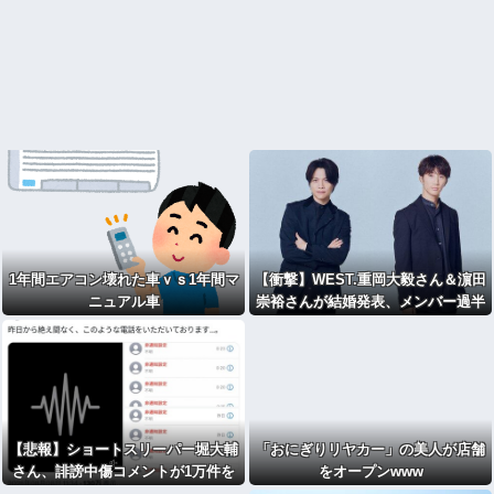
1年間エアコン壊れた車ｖｓ1年間マ
【衝撃】WEST.重岡大毅さん＆濵田
ニュアル車
崇裕さんが結婚発表、メンバー過半
数が既婚者に・・・・・・・・・
【悲報】ショートスリーパー堀大輔
「おにぎりリヤカー」の美人が店舗
さん、誹謗中傷コメントが1万件を
をオープンwww
越えて号泣してしまう