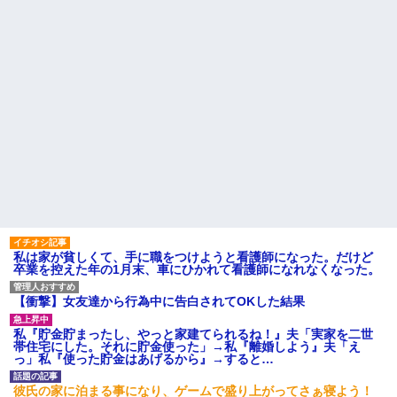
私は家が貧しくて、手に職をつけようと看護師になった。だけど
卒業を控えた年の1月末、車にひかれて看護師になれなくなった。
【衝撃】女友達から行為中に告白されてOKした結果
私『貯金貯まったし、やっと家建てられるね！』夫「実家を二世
帯住宅にした。それに貯金使った」→私『離婚しよう』夫「え
っ」私『使った貯金はあげるから』→すると…
彼氏の家に泊まる事になり、ゲームで盛り上がってさぁ寝よう！