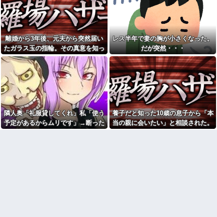
バス停で知り合った料理上手
予約していた美容室が臨時休
なご婦人から絶品手料理をお裾
業。連絡くれてもいいのに
分け。仲良くしていたが家に上
ツーリング中に軽自動車から
がろうとするご婦人が娘に放っ
執拗な煽り運転を受けていた。
た『失礼すぎる一言』に絶句←
その数分後、思わぬ結末を目撃
手料理は美味しかったのに性格
離婚から3年後、元夫から突然届い
レス半年で妻の胸が小さくなった。
することになり…
クセ強すぎ
たガラス玉の指輪。その真意を知っ
だが突然・・・
小６娘が家のこと何もしてく
某企業の支店で派遣として働
た瞬間、私も弁護士も言葉を失っ
れてなくて動画ばかり見てる。
きだしたら「あら！あんた見せ
その姿が情けなくて...
て〜」とおばさんにスカートを
て…
めくられ太腿を両手で鷲された
お前ら「日本も核武装汁！」
←１万発の核弾頭どこに
最近字を書く時にあり得ない
間違いするようになってきたわ
日産e-power、無給油で
1980km走行しギネス記録を達
挨拶で難聴を侮辱してきたト
成！→山頂から下ってるだけで
メから久々に電話。トメ「私は
隣人奥「礼服貸してくれ」私「使う
養子だと知った10歳の息子から「本
した…
元気よ！」私「でもお義父さん
から…」トメの『痔』に効く温
予定があるからムリです」→断った
当の親に会いたい」と相談された。
【悲報】へずまりゅう（35）
泉を紹介してあげたら大発狂し
ボランティアのため熊本に行く
途端、とんでもない暴言を吐かれ
正直に答えたら夫婦関係が急変し
た←お義父さんノリノリで温泉
も体調不良で病院に行く
行ってて草
て…
て…
【画像】森高千里(55) 「ミニ
ヘンタイがいたんだけど兄貴
スカートはとてもムリよ若い子
じゃないよね
には負けるわ」←ワイらにはブ
ッ刺さりまくってしまうw w w
【修羅場】間男に濡れ衣を着
w w w
せられたサレ夫の反撃がエグす
ぎるｗｗｗｗ
【画像あり】安心系JKのホッ
トケーキ、レベチｗｗｗｗｗｗ
24歳年収550万ワイ、高級車も
ｗｗｗｗｗｗｗｗｗｗｗｗｗｗ
豪邸も買えない人生が確定して
ｗｗｗｗ
いる事実に咽び泣く
私「また郵便がなくなって
【腹筋崩壊】見た瞬間吹いた