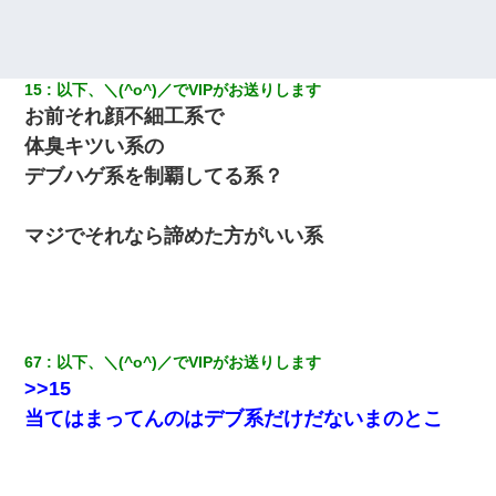
「お前の父ちゃんは自宅警備員」とかからかわれたけど、実はと
んでもない仕事に就いていた
15
以下、＼(^o^)／でVIPがお送りします
お前それ顔不細工系で
隣の部屋の住民の母親、オートロックを突破してマンションに入
り込んできたみたいで、ずっとドアの前で喚いてて滅茶苦茶うる
体臭キツい系の
さかった。
デブハゲ系を制覇してる系？
マジでそれなら諦めた方がいい系
67
以下、＼(^o^)／でVIPがお送りします
>>15
当てはまってんのはデブ系だけだないまのとこ