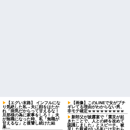
【エグい末路】 インフルにな
【画像】このLINEで女がブチ
り気絶した私→夫に顔をはたか
ギレてる理由がわからない男、
れ「病気だからって甘えるな！
非モテ確定ｗｗｗｗｗｗｗｗｗ
旦那様の為に家事をしろ！」夫
新郎父が披露宴で「震災が起
が無職になった時、私「無職が
きたことで、人との絆を改めて
甘えるな」と復讐し続けた結
認識しました」とスピーチ。被
果…
災した親戚がいる私には忘れら