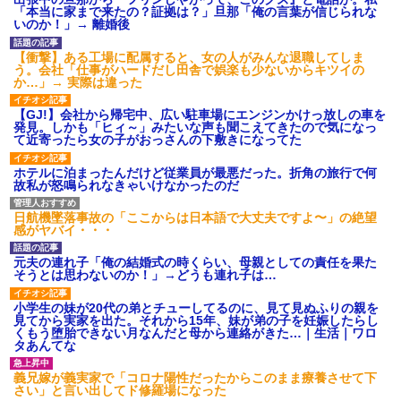
【衝撃】報酬100万円超の治験
「本当に家まで来たの？証拠は？」旦那「俺の言葉が信じられな
募集がこちらｗｗｗｗｗ(※画像
いのか！」→ 離婚後
あり)
【ネット騒然】惨殺されたタ
【衝撃】ある工場に配属すると、女の人がみんな退職してしま
ワマン頂き女子のこの動画、す
う。会社「仕事がハードだし田舎で娯楽も少ないからキツイの
げえええええｗｗｗｗｗｗｗｗ
か…」→ 実際は違った
ｗｗｗ
【愕然】白のクラウン俺氏、
【GJ!】会社から帰宅中、広い駐車場にエンジンかけっ放しの車を
高速道路左車線を制限速度で走
発見。しかも「ヒィ～」みたいな声も聞こえてきたので気になっ
った結果wwwwwwwwwwww
て近寄ったら女の子がおっさんの下敷きになってた
百年の恋12-899 食べた量を
張り合ってくる
ホテルに泊まったんだけど従業員が最悪だった。折角の旅行で何
故私が怒鳴られなきゃいけなかったのだ
【悲報】佐藤輝明・・・２軍
でも盛大にやらかす←あまり悲
しませないでくれ
日航機墜落事故の「ここからは日本語で大丈夫ですよ〜」の絶望
感がヤバイ・・・
元夫の連れ子「俺の結婚式の時くらい、母親としての責任を果た
そうとは思わないのか！」→どうも連れ子は…
小学生の妹が20代の弟とチューしてるのに、見て見ぬふりの親を
見てから実家を出た。それから15年、妹が弟の子を妊娠したらし
くもう堕胎できない月なんだと母から連絡がきた…｜生活｜ワロ
タあんてな
義兄嫁が義実家で「コロナ陽性だったからこのまま療養させて下
さい」と言い出してド修羅場になった