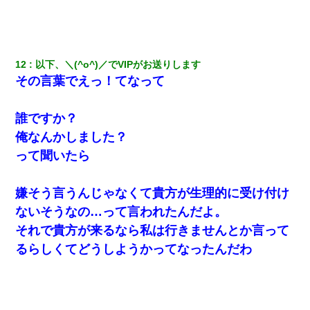
彼女(美人女医)にネックレスをプレゼント。「こんな安物を渡すく
らいなら、渡さないほうがマシだからね」→ ６０万したと話した
ら・・・
夫の友達がBBQを定期的に開催して夫婦で参加してたんだけど、
12
以下、＼(^o^)／でVIPがお送りします
女性側のリーダーみたいな人に「BBQは友達とやりなよ！」と言
その言葉でえっ！てなって
われて…
誰ですか？
書店「息子さんが万引きしました」私「はっ？(息子目の前にいる
し…)うちの子ではないので迎えに行きません」→息子を名乗って
俺なんかしました？
た人物の正体が判明するも・・・
って聞いたら
高1のとき男に襲われ、不妊の叔母に頼まれて出産。→叔母夫婦が
養子縁組してアメリカに子供を連れ帰った。→9・11で叔母夫婦が
嫌そう言うんじゃなくて貴方が生理的に受け付け
亡くなってしまい…
ないそうなの…って言われたんだよ。
それで貴方が来るなら私は行きませんとか言って
体中に赤い蕁麻疹みたいなのができて、皮膚科にいったら「ジベ
ル薔薇色ひこう疹」という症状だと言われた
るらしくてどうしようかってなったんだわ
【悲報】嫁がワイのこと嫌いっぽいから単身赴任した結果