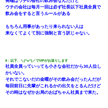
発端はウチの会社の飲み会なんだけど
の話をしていたA子が事故で亡くなった。→Ａ子のお母さんの話に
驚愕…
ウチの会社は毎月一回は必ず社長以下社員全員で
飲み会をすると言うルールがある
三年働いてたパートを突然クビになった。しかし元職場の主要取
引先のトップが母方の叔父だったので…
もちろん用事があったり来られない人は
妻と同居し始めたときから、よく妻が「どこかで音漏れしてな
来なくてよくて別に強制と言う訳じゃない。
い？音楽聞こえる」と言っていて…
夫に癌の余命宣告。その闘病中に長女から信じられない言葉を受
けた
8
以下、＼(^o^)／でVIPがお送りします
アパートのドアに『ハンザイ者！この人はさいあくの人です』と
社員全員っていっても小さな会社だから30人位し
張り紙が！大家「面倒はごめんだよ」私「はあ」→警察に行き、
見回りで犯人が捕まったが、それが…｜生活｜ヌルポあんてな
かいない。
それでこないだの金曜がその飲み会だったんだが
彼女(37)の情欲がえげつない件ｗｗｗｗｗｗｗ
毎回前日に先輩がこれるかの出欠をとるんだけど
その時はなぜかお局のおばちゃん社員まで来た。
医者「糖尿病で余命1年です」 ワイ「知らんわｗどうせ死ぬなら
食べる量増やすわｗ」→結果ｗｗｗｗｗ