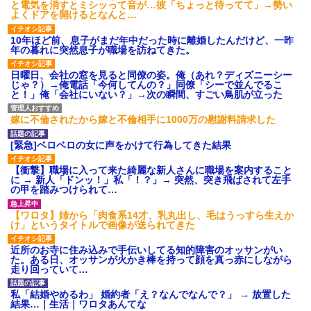
と電気を消すとミシッって音が…彼「ちょっと待ってて」→勢い
よくドアを開けるとなんと…
10年ほど前、息子がまだ年中だった時に離婚したんだけど、一昨
年の暮れに突然息子が職場を訪ねてきた。
日曜日、会社の窓を見ると同僚の姿。俺（あれ？ディズニーシー
じゃ？）→俺電話「今何してんの？」同僚「シーで並んでるこ
と！」俺「会社にいない？」→次の瞬間、すごい鳥肌が立った
嫁に不倫されたから嫁と不倫相手に1000万の慰謝料請求した
[緊急]ベロベロの女に声をかけて行為してきた結果
【衝撃】職場に入って来た綺麗な新人さんに職場を案内すること
に → 新人「ドンッ！」私「！？」→ 突然、突き飛ばされて左手
の甲を踏みつけられて…
【ワロタ】姉から「肉食系14才、乳丸出し、毛はうっすら生えか
け」というタイトルで画像が送られてきた
近所のお寺に住み込みで手伝いしてる知的障害のオッサンがい
た。ある日、オッサンが火かき棒を持って顔を真っ赤にしながら
走り回っていて…
私「結婚やめるわ」 婚約者「え？なんでなんで？」 → 放置した
結果…｜生活｜ワロタあんてな