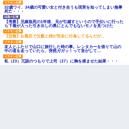
32歳ワイ、34歳の可愛い女と付き合うも現実を知ってしまい無事
死亡・・・
【考察】兄嫁急死の1年後、兄が引越すというので手伝いに行った
ら下着が入った引き出しの奥にとんでもないモノを見つけた
【悲報】お風呂で父親と姉が完全に行為してるんだが...
友人とふたりで山口に旅行した時の事。レンタカーを借りて山の
中の道を走っていたら、突然ガガッ！って音がして…
私（23）冗談のつもりで上司（27）に胸を揉ませた結果・・・