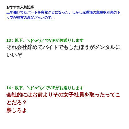
今日夫の実家に泊ったんだけど、朝起きたら股間がなんかモッコ
リしてた
三年働いてたパートを突然クビになった。しかし元職場の主要取引先のト
ップが母方の叔父だったので…
兄の新しい嫁がやらかしすぎて辛い。当たり前のように実家や姪
の幼稚園に来る
中途採用のAが部長から呼び出された。Aはヘラヘラと部屋に入っ
13
以下、＼(^o^)／でVIPがお送りします
ていき、1時間後に号泣しながら出てきて…
それ会社辞めてバイトでもしたほうがメンタルに
いいぞ
義兄嫁「娘が大学に入ったら下宿させて」私「しつこい、学校斡
旋のアパートに行け」→ 旦那が義兄に通報したら「志望校を変え
ろ！」とキレて・・・
出張中の旦那から『フリンしやがって、このクズ』と電話が。私
「本当に家まで来たの？証拠は？」旦那「俺の言葉が信じられな
14
以下、＼(^o^)／でVIPがお送りします
いのか！」→ 離婚後
会社的にはお前よりその女子社員を取ったってこ
とだろ？
【衝撃】ヤンキー女に「サせて」って言った結果
察しろよ
結婚生活10ヶ月目で嫁から一方的に「もう冷めた」と離婚切り出
された