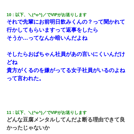
【唖然】帰宅したら旦那のスポーツカーが消えていた。警察『目
立つし、すぐ見つかるかもしれません』→ 数時間後・・警察『××
さんご存じですか？』
10
以下、＼(^o^)／でVIPがお送りします
それで先輩にお前明日飲みくんの？って聞かれて
行かしてもらいますって返事をしたら
小学生の妹が20代の弟とチューしてるのに、見て見ぬふりの親を
見てから実家を出た。それから15年、妹が弟の子を妊娠したらし
そうか…ってなんか暗いんだよね
くもう堕胎できない月なんだと母から連絡がきた…｜生活｜ワロ
タあんてな
そしたらおばちゃん社員があの言いにくいんだけ
10年ほど前、息子がまだ年中だった時に離婚したんだけど、一昨
どね
年の暮れに突然息子が職場を訪ねてきた。
貴方がくるのを嫌がってる女子社員がいるのよね
って言われた。
義兄嫁が義実家で「コロナ陽性だったからこのまま療養させて下
さい」と言い出してド修羅場になった
17年飼っていた犬が亡くなった。鼻水垂らし嗚咽する私に、猫が
近づいて頭突きをしてきて…
11
以下、＼(^o^)／でVIPがお送りします
【ワロタ】姉から「肉食系14才、乳丸出し、毛はうっすら生えか
どんな豆腐メンタルしてんだよ断る理由できて良
け」というタイトルで画像が送られてきた
かったじゃないか