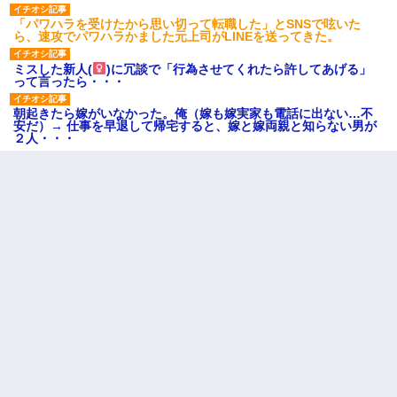
「パワハラを受けたから思い切って転職した」とSNSで呟いた
ら、速攻でパワハラかました元上司がLINEを送ってきた。
ミスした新人(
)に冗談で「行為させてくれたら許してあげる」
って言ったら・・・
朝起きたら嫁がいなかった。俺（嫁も嫁実家も電話に出ない…不
安だ）→ 仕事を早退して帰宅すると、嫁と嫁両親と知らない男が
２人・・・