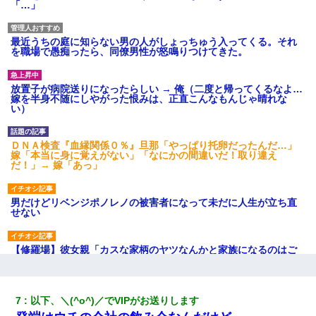
「…」
最近うちの庭に知らない男の人がしょっちゅう入ってくる。それ
を職場で愚痴ったら、同僚男性が怒鳴りつけてきた。
放置子が病院送りになったらしい → 俺（二度と帰ってくるなよ…
嫁を半身不随にしやがった恨みは、正直こんなもんじゃ晴れな
い）
ＤＮＡ検査『血縁関係０％』旦那「やっぱり托卵だったんだ…」
嫁「本当に身に覚えがない」「なにかの間違いだ！取り違え
だ！」→ 嫁「あっ」
男だけどリベンジポノレノの被害者になって未だに人生が立ち直
せない
【修羅場】彼女親「カスな家柄のヤツなんかと家族になるのはご
めんだ」俺「じゃあ別れます…」→ 彼女「なんで言い返してくれ
なかったの？（泣」
7
以下、＼(^o^)／でVIPがお送りします
｢昨日はお兄ちゃんと一緒にお風呂に入っちゃった～｣とか毎日兄