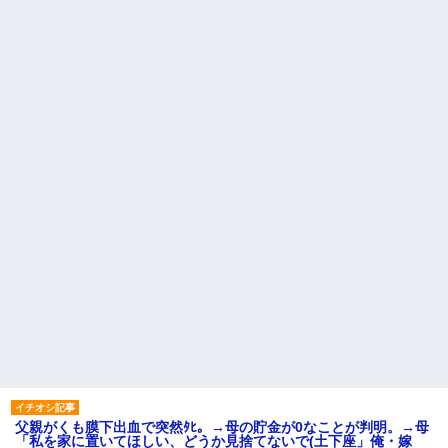
父親がくも膜下出血で突然ﾀﾋ。→母の貯金が0なことが判明。→母
「私を家に置いてほしい、どうか見捨てないで(土下座」俺・嫁