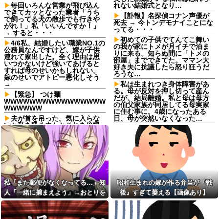
毎回いろんな営業が飛び込ん
れない結婚式となり…
できてカッとなった業者「うち
【訃報】名探偵コナン声優が
で飼ってる犬の散歩でも行きや
死去 → 今トンデモナイことにな
がれ！」私「いいんですか！」
ってる・・・
→ すると・・・
初めての子供でてんてこ舞い
4/6私、結婚したい職業NO.1の
の我が家にトメが月イチで泊ま
公務員なんですけど、嫁が子供
りに来る。知らぬ間に「トメの
連れて家出した。全く理由は思
部屋」までできてた。ママン大
いつかないけど強いてあげると
好き夫に抗議したら怒り狂うだ
すれば母のせいかもしれない。
ろうな…
嫁のせいでアトピー悪化しそう
→
私は生まれつき身体障害があ
る。母が反対を押し切って産ん
【緊急】 つけ麺
だが、結局離婚。私と母は母方
WWWWWWWWWWWWWWWW
の伯父家族が同居してる母実家
WWWWWW
に住む事に。4歳になったある
夫が首を吊った。気に入らな
日、母が突然いなくなった…
いと私を殴るウトとそれを傍観
マイナンバーカード約90万
するトメに生活費をくれない
枚“返納”、その理由とは？返納
夫…地獄の義実家をでて離婚し
した人にインタビュー
ようとしたら…夫にはとんでも
ない秘密があった
【にじさんじ】叶の歌声が響
き渡る！2nd LIVE「孤独 -
毎日可愛くて美人だと言って
solitude-」：樋口楓 剣持刀也
くれる夫。いつフィルターが外
椎名唯華 三枝明那 加賀美ハヤト
れて私がただのデブスおばさん
星川サラ 小柳ロウ
私「また郵便がなくなってる…」知
昭和生まれの嫁が作る弁当が『戦
だと気付いてしまうのか恐ろし
くなった
僕ハイエース乗り、パチンコ
人「一緒に捕まえよう」→おとりを
後』すぎて萎える【画像あり】
屋の駐車場にいるけど隣に停め
昭和生まれの嫁が作る弁当が
仕掛けたら泥奥がまんまと引っかか
たらおっさんがぶち切れてき
『戦後』すぎて萎える【画像あ
た…他
り…
り】