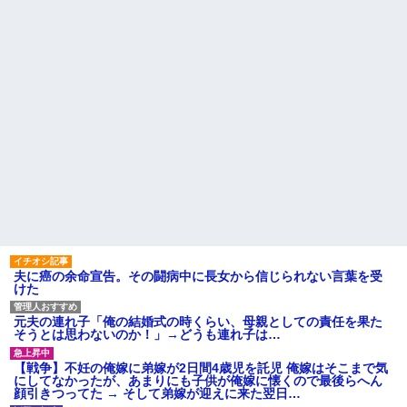
夫に癌の余命宣告。その闘病中に長女から信じられない言葉を受
けた
元夫の連れ子「俺の結婚式の時くらい、母親としての責任を果た
そうとは思わないのか！」→どうも連れ子は…
【戦争】不妊の俺嫁に弟嫁が2日間4歳児を託児 俺嫁はそこまで気
にしてなかったが、あまりにも子供が俺嫁に懐くので最後らへん
顔引きつってた → そして弟嫁が迎えに来た翌日…