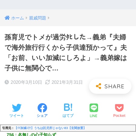
ホーム
親戚問題
孫育児でトメが過労ﾀﾋした→義弟『夫婦
で海外旅行行くから子供達預かって』夫
「お前、いい加減にしろよ」→義弟嫁は
子供に無関心で…
2020年3月10日
2021年3月31日
LINE
ツイート
シェア
はてブ
Pocket
引用元：
【ｲｲ加減ﾆ汁】うちは託児所じゃない83【玄関放置】
756
名無しの心子知らず