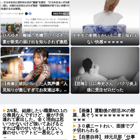
ひろゆき、離婚の危機 ひろゆきの
中学生の射精とかいう二度と味わえ
妻が新党の届け出を知らされず激怒
ない快感ｗｗｗｗｗ
「信頼関係が保てず夫婦を続けるの
は無理」
【画像】彼氏バレした人気声優「人
【悲報】江口寿史さん、パクリ炎上
見知りが激しすぎてお友達は本」←
後に受注ゼロだった
これｗｗ
2/6私、結婚したい職業NO.1の
【画像】運動後の部活JKの部
公務員なんですけど、嫁が子供
屋、臭そうｗｗｗｗｗｗｗｗｗ
連れて家出した。全く理由は思
ｗｗｗ
いつかないけど強いてあげると
３０歳ニートわい、面接でブ
すれば母のせいかもしれない。
チ切れられる
嫁のせいでアトピー悪化しそう
→
【自業自得】 姉元旦那「仕事