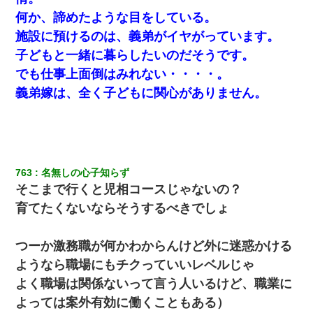
俺「初対面でなに言ったか覚えてる？」嫁「臭いんだよ！キモオ
何か、諦めたような目をしている。
タ？だっけ？」俺「だいたい合ってる。で、なんで告白してきた
の？」→
施設に預けるのは、義弟がイヤがっています。
子どもと一緒に暮らしたいのだそうです。
最近うちの庭に知らない男の人がしょっちゅう入ってくる。それ
でも仕事上面倒はみれない・・・・。
を職場で愚痴ったら、同僚男性が怒鳴りつけてきた。
義弟嫁は、全く子どもに関心がありません。
【クズ】昔、兄がお見合いして「ブスすぎｗｗｗ」と断った女性
が、兄の同級生と結婚。それを知った兄は荒れ狂い、｢嫁さん、俺
のお古ですが気分はどう？」とメールを送った→
中途採用のAが部長から呼び出された。Aはヘラヘラと部屋に入っ
763
名無しの心子知らず
ていき、1時間後に号泣しながら出てきて…
そこまで行くと児相コースじゃないの？
育てたくないならそうするべきでしょ
9月に付き合い始めたけどこの、この人と結婚はないわと判断して
別れた。その元彼が交通事故で重体になっているらしく…
つーか激務職が何かわからんけど外に迷惑かける
出張中の旦那から『フリンしやがって、このクズ』と電話が。私
ようなら職場にもチクっていいレベルじゃ
「本当に家まで来たの？証拠は？」旦那「俺の言葉が信じられな
いのか！」→ 離婚後
よく職場は関係ないって言う人いるけど、職業に
よっては案外有効に働くこともある）