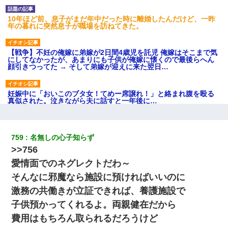
10年ほど前、息子がまだ年中だった時に離婚したんだけど、一昨
年の暮れに突然息子が職場を訪ねてきた。
【戦争】不妊の俺嫁に弟嫁が2日間4歳児を託児 俺嫁はそこまで気
にしてなかったが、あまりにも子供が俺嫁に懐くので最後らへん
顔引きつってた → そして弟嫁が迎えに来た翌日…
妊娠中に「おいこのブタ女！てめー席譲れ！」と絡まれ腹を殴る
真似された。泣きながら夫に話すと一年後に…
私「結婚やめるわ」 婚約者「え？なんでなんで？」 → 放置した
結果…｜生活｜ワロタあんてな
759
名無しの心子知らず
>>756
とっさに女児を捕まえたら変質者扱いされた。母親「あっち行っ
愛情面でのネグレクトだわ～
てよ！気持ち悪い！（ｼｯｼｯ」→ 後日、俺を見つけた母親がすっ飛
んできて・・・
そんなに邪魔なら施設に預ければいいのに
激務の共働きが立証できれば、養護施設で
同じマンションに住んでる女性が鍵をわかりやすいところに隠し
子供預かってくれるよ。両親健在だから
ている事に気づいた俺「忍びこんでみよう！」→ 結果
費用はもちろん取られるだろうけど