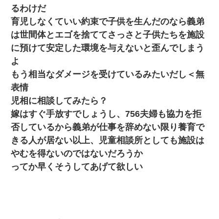
「…」A「夫を一発殴らせてほしい」裁判官「どうぞ」
るわけだ
育児しなくていい約束で子供を生んだのなら義弟
【画像】女上司(30)「終電なくなったね…部屋くる？」ワイ「行
は世間体とエゴを捨ててさっさと子供たちを施設
きます！」
に預けて安定した環境を与えないと歪んでしまう
よ
[緊急]ベロベロの女に声をかけて行為してきた結果
もう相当なダメージを受けているみたいだし＜無
表情
【不幸な結婚式】新郎親族「ブスのくせにドレスなんか着ちゃっ
てさ～ほんと恥ずかしいわよね～（大声」新郎両親「！！！（土
児相に相談してみたら？
下座」→ 結果・・・
嫁はすぐ手放すでしょうし、756夫婦も協力を拒
否しているから義弟が仕事を辞めない限り養育で
ナンパにほいほい付いていった私、地獄に落ちる
きる人が居ない以上、児童相談所としても施設は
やむを得ないのではないだろうか
新築の家で。クラクラするくらいの「白粉の匂い」が鼻につくも
嫁＆娘「そんな匂いしない…」ある日、友人奥「素敵なアンティ
ってか早くそうしてあげて欲しい
ークですね！」俺（！？）
高1のとき男に襲われ、不妊の叔母に頼まれて出産。→叔母夫婦が
養子縁組してアメリカに子供を連れ帰った。→9・11で叔母夫婦が
亡くなってしまい…