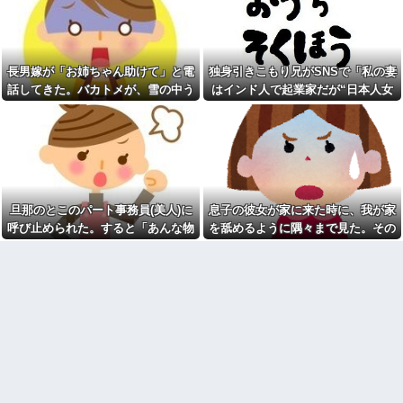
古iPhone SE3が3980円、
となり…
常識
Androidも特価
私「妊娠しました」義弟嫁
【画像】お前らこの超美人容
「そんなの認めない！」→お祝
疑者が、整形か否か判定し
いムードのはずが階段でまさか
て！！→画像がこちらw w w w
の出来事が起きて…
長男嫁が「お姉ちゃん助けて」と電
独身引きこもり兄がSNSで「私の妻
w w w w w w他
クレママ「庭にあるバウンサ
話してきた。バカトメが、雪の中う
はインド人で起業家だが“日本人女
人の睡眠と食事に過剰に口を
ーちょうだい！」私「犬が使っ
出してくる母親と彼氏うるさ
ちの息子に会いに来ようとしたらし
性は男に甘えている”と言っていま
てるから無理です」→断った数
い…薬を飲まないと眠れない苦
日後、庭からまさかの物音が…
く...
す。日本に女性差別はありません」
しさも知らないくせに「薬やめ
【前編】俺の娘の結婚が破談
な」、食べたくない時に「一口
って発信したらどうしよう
に。だが彼氏は「2000万の土
食べて」としつこい無神経すぎ
地」を購入。こじれた二人は想
る！！
像以上の修羅場に
サボっててツケが回ってきた
クレママ「庭にあるバウンサ
事
旦那のとこのパート事務員(美人)に
息子の彼女が家に来た時に、我が家
ーちょうだい！」私「犬が使っ
急いで曲がり角を曲がったと
てるから無理です」→断った数
呼び止められた。すると「あんな物
を舐めるように隅々まで見た。その
き、すごい衝撃を受けてリアル
日後、庭からまさかの物音が…
に2ｍくらいふっとんだ
(昼食)を旦那さんに食べさせるなん
次の瞬間、女がとんでもない一言
祭りって謎だよな、誰が神輿
外で全裸になりたい気持ちが
て信じられない！」と言い出し...
担いでるの？屋台出店してる奴
わからない お前らは一度ぐらい
らは誰の許可を得て商売してる
は思ったことがあるんか？
の？
幼児どもが「ないのかよ！」
オワコン扱いされていたデジ
「おいﾌｻﾞｹﾝﾅ！」とわめきなが
モンさん、令和に全盛期を超え
らショーケースをドンドン叩い
る利益を生み出していた
たり、エルボーしたりしだした
板橋の花火大会にセクシー女
【動画】ショートスリーパー
優松本いちかと新井リマおって
堀さん、対面で高須幹弥にキレ
草
る ← 睡眠は大事だと話題
【画像】令和最新版のあのち