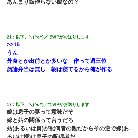
あんまり飯作らない嫁なの？
21
以下、＼(^o^)／でVIPがお送りします
>>15
うん
外食とか出前とか多いな 作って週三位
勿論弁当は無し 朝は寝てるから俺が作る
17
以下、＼(^o^)／でVIPがお送りします
嫁は息子の妻って意味だぞ
嫁と姑の関係って言うだろ
姑(あるいは舅)が配偶者の親だからその逆で嫁(あ
るいは婿)は息子の配偶者だ