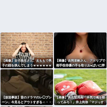
【画像】女子高生さん、太ももで男
【画像】吉岡里帆さん、アドリブで
子の顔を挟んでしまうｗｗｗｗｗｗ
相手役俳優の手を取りお●ぱいに押
ｗｗｗｗ
し当ててしまうｗ
【放送事故】昔のドラマのレ◯プシ
【画像】具志堅用高「本気で俺を殴
ーン、今見るとアウトすぎる・・・
ってみろ！」井上尚弥「マジっす
か…わかりました…！！」⇒！