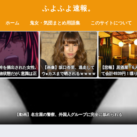
ふよふよ速報。
ホーム
鬼女・気団まとめ用語集
このサイトについて
幹を摘出された女性､
【画像】坂口杏里、逃走して
【悲報】居酒屋「6
物状態だが､意識は正
ウ●カスまで晒されるｗｗｗｗ
て会計4939円！喋
を思考していると判
ｗ
なら公園に行って
明
⇒！
【動画】名古屋の警察、外国人グループに完全に舐められる