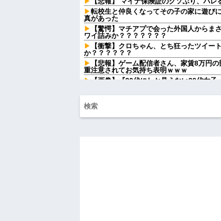
【悲報】 マイナ保険証のクソぶり、バレ
転校生と仲良くなってその子の家に遊び
真があった
【驚愕】マチアプで会った外国人からま
ワイ詰みか？？？？？？？
【衝撃】クロちゃん、とち狂ったツイー
か？？？？？？
【悲報】ゲーム配信者さん、家賃8万円の
重注意されてお気持ち表明ｗｗｗ
【画像】『20代にしか見えない30代女
う？？？？？？？
寺田心、週6ジム通いで体重62kg→82kg
る姿披露
女の子が私のオニオンリングを勝手に掴
した店員を女の子の母親がどついて…
７割引きのカキを購入、９歳長女が６歳
ったのが悪いんだから弁償させていいよね
夫のフリン相手から突然電話がきた。相
「もう関わりたくないです」→すると…
俺(52)、女(28)との不倫が嫁に発覚。
攻撃が恐ろしすぎる
レースクイーンをしていた姉が『ZARD
飲み屋でケンカした相手をコロした男の
報を思わせる出来事が…
ハードオフに売っていた4万4000円のフ
「こんな高いの？ｗｗ」「逆に超安い」