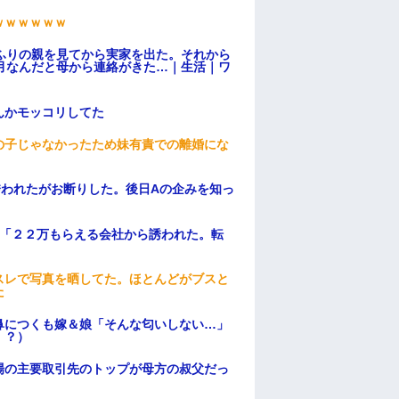
ｗｗｗｗｗｗ
ふりの親を見てから実家を出た。それから
月なんだと母から連絡がきた…｜生活｜ワ
んかモッコリしてた
の子じゃなかったため妹有責での離婚にな
誘われたがお断りした。後日Aの企みを知っ
俺「２２万もらえる会社から誘われた。転
スレで写真を晒してた。ほとんどがブスと
た
鼻につくも嫁＆娘「そんな匂いしない…」
！？）
場の主要取引先のトップが母方の叔父だっ