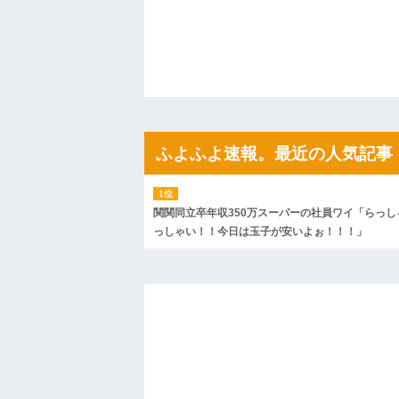
私「ちょっと、人の家の金庫触らないで
たから、開けてみようとしただけ☆』義兄
果・・・
私「初めて飲む味だけどなんのお茶？」
【GIF】JSのカンチョーワロタ
後続車にクラクションを鳴らされ彼氏が
んだ！降りてこいよ！」と怒鳴りだし...
【衝撃】報酬100万円超の治験募集がこち
【ネット騒然】惨殺されたタワマン頂き
ふよふよ速報。最近の人気記事
ｗｗｗｗｗｗｗｗｗｗ
【愕然】白のクラウン俺氏、高速道路左
wwwwwwwwwwww
百年の恋12-899 食べた量を張り合って
関関同立卒年収350万スーパーの社員ワイ「らっし
【悲報】佐藤輝明・・・２軍でも盛大に
っしゃい！！今日は玉子が安いよぉ！！！」
れ