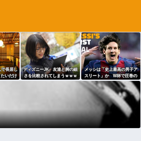
人で長居し
ディズニーJK、友達と脚の細
メッシは「史上最高の男子ア
りたいだけ
さを比較されてしまうｗｗｗ
スリート」か W杯で圧巻の
くれ（怒」
ｗｗｗｗｗｗ （※画像あり）
活躍を受けて米メディアが称
賛