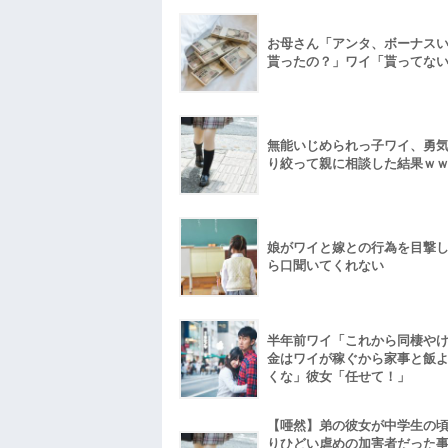
お母さん「アンタ、ボーナス
貰ったの？」ワイ「貰ってな
無能いじめられっ子ワイ、勇
り絞って親に相談した結果ｗ
娘がワイと嫁との行為を目撃
ら口聞いてくれない
半年前ワイ「これから同棲や
金はワイが稼ぐから家事と飯
くな」彼女「任せて！」
【唖然】弟の彼女が中学生の
りひどい虐めの加害者だった