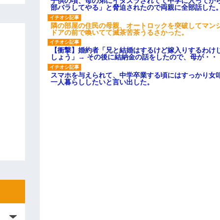
子供の頃、母の弟にイタズラされてて中学に入ってか
部バラしてやる」と脅迫されたので両親に全部話した
隣の部屋の住民の母親、オートロックを突破してマン
ドアの前で喚いてて滅茶苦茶うるさかった。
【衝撃】婚約者「兄と結婚はするけど嫁入りするわけ
しょう」→ その後に結納金の話をしたので、母が・・
スマホを与えられて、中学卒業する頃にはすっかり女
一人暮らししたいと言い出した。