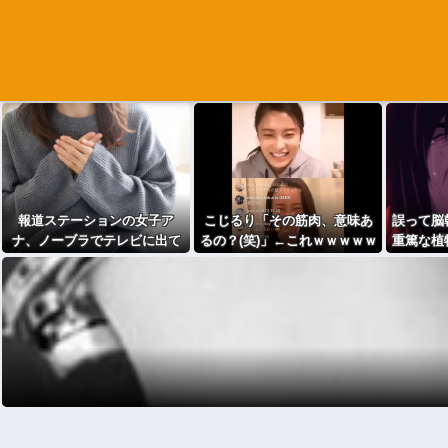
報道ステーションの女子ア
こじるり「その筋肉、意味あ
誤って脳
ナ、ノーブラでテレビに出て
るの？(笑)」←これｗｗｗｗｗ
重篤な植
しまうｗｗ⇒（※画像あり）
ｗ
常で何か