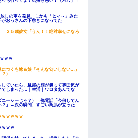
っち行ってよ！気持ち悪い！（ｼｯｼｯ」→
っ放しの車を発見。しかも「ヒィ～」みた
子がおっさんの下敷きになってた
」 ２５歳彼女「うん！！絶対幸せになろ
ｗｗｗ
鼻につくも嫁＆娘「そんな匂いしない…」
！？）
をしていたら、旦那の顔が曇って雰囲気が
いてしまった…｜生活｜ワロタあんてな
ズニーシーじゃ？）→俺電話「今何してん
い？」→次の瞬間、すごい鳥肌が立った
ｗｗｗｗｗｗ
ｗｗｗｗ