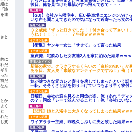
とっさに女児を捕まえたら変質者扱いされた。母親「あ
結婚は
後日、俺を見つけた母親がすっ飛んできて・・・
、「諦
女を連
【GJ!】会社から帰宅中、広い駐車場にエンジンかけ
いな声も聞こえてきたので気になって近寄ったら女の
３２歳俺「ずっと好きでした！！付き合って下さい！
うね！！！！」 → ７年後ｗｗｗｗｗ
引きと
【衝撃】ヤンキー女に「サせて」って言った結果
童貞俺、宅飲みした女友達2人を家に泊めた結果ｗｗｗ
滅的に
どれだ
新築の家で。クラクラするくらいの「白粉の匂い」が
リギリ
ある日、友人奥「素敵なアンティークですね！」俺（
やった
名前だ
妹が嘘つきな元カレと寄りを戻してしまったという話
一転。そそくさと話を切り上げていつもより早く寝付
、なん
日曜日、会社の窓を見ると同僚の姿。俺（あれ？ディ
の？」同僚「シーで並んでること！」俺「会社にいな
」とか
をよく
【悲報】姉と入浴中に大きくなってしまった結果ｗｗ
たと
かれた
ワイアラサー主婦、昨晩久しぶりに夫と致した結果ｗ
同じ質