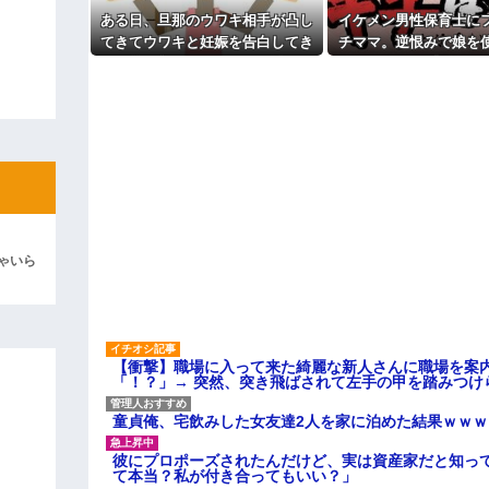
よ！」キチママ『そこに金庫があっ
ある日、旦那のウワキ相手が凸し
イケメン男性保育士に
「泥は出てけ！二度と来るな！」結
てきてウワキと妊娠を告白してき
チママ。逆恨みで娘を
た。落ち着いて旦那を問い詰める
した結果、保育所が閉
彼「ちっ！」私「」
と...
て・・・
逆切れ。「何クラクション鳴らして
らｗｗｗｗｗ(※画像あり)
女子のこの動画、すげえええええｗ
車線を制限速度で走った結果
くる
ゃいら
やらかす←あまり悲しませないでく
【衝撃】職場に入って来た綺麗な新人さんに職場を案内
「！？」→ 突然、突き飛ばされて左手の甲を踏みつけ
童貞俺、宅飲みした女友達2人を家に泊めた結果ｗｗｗ
彼にプロポーズされたんだけど、実は資産家だと知っ
て本当？私が付き合ってもいい？」