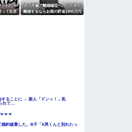
フラれたキ
夫の不倫で離婚確定へ。だが夫が
使って狂言
離婚するならお前の貯金1800万円
鎖になっ
を財産分与しろ」と言い出した
することに → 新人「ドンッ！」私
られて…
ｗｗｗ
て婚約破棄した。B子「A男くんと別れたっ