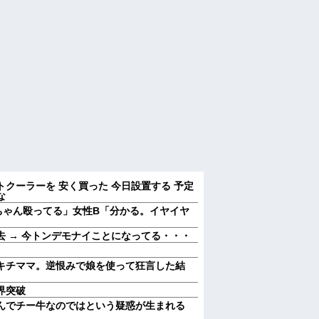
クーラーを 安く買った 今日設置する 予定
な
ちゃん殴ってる」女性B「分かる。イヤイヤ
 → 今トンデモナイことになってる・・・
キチママ。逆恨みで娘を使って狂言した結
界突破
んでチー牛なのではという疑惑が生まれる