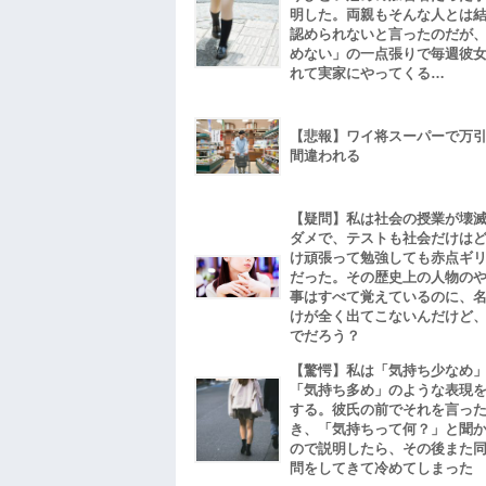
明した。両親もそんな人とは
認められないと言ったのだが
めない」の一点張りで毎週彼
れて実家にやってくる…
【悲報】ワイ将スーパーで万
間違われる
【疑問】私は社会の授業が壊
ダメで、テストも社会だけは
け頑張って勉強しても赤点ギ
だった。その歴史上の人物の
事はすべて覚えているのに、
けが全く出てこないんだけど
でだろう？
【驚愕】私は「気持ち少なめ
「気持ち多め」のような表現
する。彼氏の前でそれを言っ
き、「気持ちって何？」と聞
ので説明したら、その後また
問をしてきて冷めてしまった