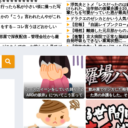
るｗｗｗｗｗｗｗｗｗ
浮気夫とトメ「レスだったのは
に行ったら私が小さい頃に撮った写
けられた。法学部の後輩弁護士2
輩たちを可愛がっていた恩が最高
さかの『こう』言われたんやがこれ
ドラクエのゼシカとかいう人気
【悲報】『自認レイブンクロー』
トをする←コレ言うほどおかしい
【唖然】離婚した元旦那からの
部屋で深夜配信→管理会社から厳
【衝撃】京大病院で正常な脳組
自発呼吸もできない重篤状態に…
子』がこちらです←お前らから見てど
【家族内争い】嫁のピアノを兄
ｗｗｗ
に 110kgのベンチプレス持ち上げ
【ヤバ過ぎ】有名生き物YouT
結末ｗｗｗｗ
んで泣き出した。その時に私を心配
PTA会長が事故で辞退→旦那「
ガンコジジイを草むしりに召喚、
次女の分も奪って食べた。長女が奪
ラッシュ時の電車で、刺青にス
？
始めた
手「話したいことがあります」私
【衝撃】嫁の言葉に確信！5年
レースクイーンをしていた姉が『Z
飲み屋でケンカした相
るｗｗｗｗ
ARDの坂井』についてこう言って
た男の弁護をした。そ
離婚に応じたはずの嫁からエグすぎる
「私さんはプロだから」障害の
愛し勝手に預かってしまう夫。義
いた
後、因果応報を思わせ
てるのが面白くないのかな」だっ
の坂井』についてこう言っていた
が…
ウトのセクハラを夫に泣いて訴
弁護をした。そして数年後、因果応
てたらご褒美あげるから」と迫ら
るさい」とグーで殴られた
ィギュアがヤバすぎるｗｗｗｗｗｗ
主な税金の成り立ちを調べてみ