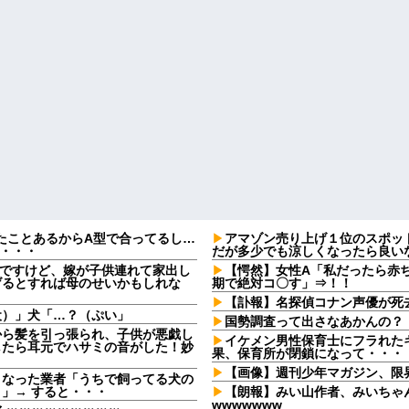
たことあるからA型で合ってるし…
アマゾン売り上げ１位のスポット
果・・・
だが多少でも涼しくなったら良い
なんですけど、嫁が子供連れて家出し
【愕然】女性A「私だったら赤
げるとすれば母のせいかもしれな
期で絶対コ〇す」⇒！！
【訃報】名探偵コナン声優が死去
犬）」犬「…？（ぷい」
国勢調査って出さなあかんの？
から髪を引っ張られ、子供が悪戯し
イケメン男性保育士にフラれた
したら耳元でハサミの音がした！妙
果、保育所が閉鎖になって・・・
【画像】週刊少年マガジン、限
となった業者「うちで飼ってる犬の
」→ すると・・・
【朗報】みい山作者、みいちゃ
wwwwwww