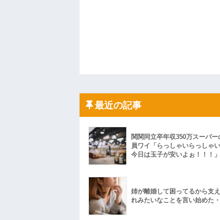
最近の記事
関関同立卒年収350万スーパー
員ワイ「らっしゃいらっしゃ
今日は玉子が安いよぉ！！！
姉が離婚して困ってるから支
れみたいなことを言い始めた