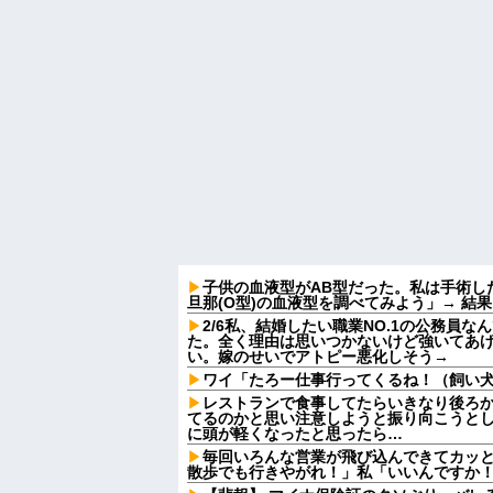
子供の血液型がAB型だった。私は手術し
旦那(O型)の血液型を調べてみよう」→ 結
2/6私、結婚したい職業NO.1の公務員
た。全く理由は思いつかないけど強いてあ
い。嫁のせいでアトピー悪化しそう→
ワイ「たろー仕事行ってくるね！（飼い
レストランで食事してたらいきなり後ろ
てるのかと思い注意しようと振り向こうと
に頭が軽くなったと思ったら…
毎回いろんな営業が飛び込んできてカッ
散歩でも行きやがれ！」私「いいんですか！