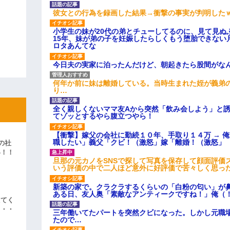
彼女との行為を録画した結果→衝撃の事実が判明した
小学生の妹が20代の弟とチューしてるのに、見て見ぬ
15年、妹が弟の子を妊娠したらしくもう堕胎できない
ロタあんてな
今日夫の実家に泊ったんだけど、朝起きたら股間がな
何年か前に妹は離婚している。当時生まれた姪が義弟
り…
全く親しくないママ友Aから突然「飲み会しよう」と
てゾッとするやら腹立つやら！
【衝撃】嫁父の会社に勤続１０年、手取り１４万 → 
職したい」義父「クビ！（激怒」嫁「離婚！（激怒」
の社
い！！
旦那の元カノをSNSで探して写真を保存して顔面評価
」
いう評価の中で二人ほど意外に好評価で苦々しく思っ
新築の家で。クラクラするくらいの「白粉の匂い」が
ある日、友人奥「素敵なアンティークですね！」俺（
えてく
・・・
三年働いてたパートを突然クビになった。しかし元職
たので…