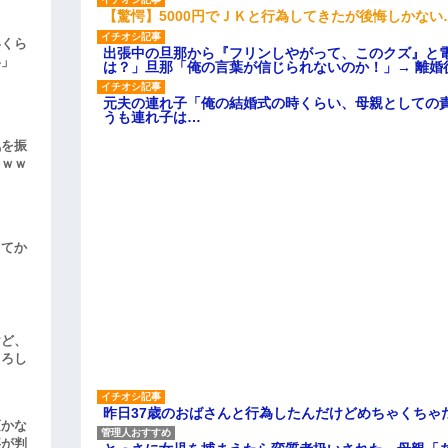
【驚愕】5000円でＪＫと行為してきたが後悔しかない
いくら
出張中の旦那から『フリンしやがって、このクズ』と
い」
は？」旦那「俺の言葉が信じられないのか！」→ 離婚
元夫の連れ子「俺の結婚式の時くらい、母親としての
うも連れ子は…
気を振
ｗｗｗ
してか
けど、
よろし
昨日37歳のおばさんと行為したんだけどめちゃくちゃ
頃かな
事が判