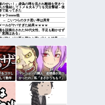
嫁のせい！」虚偽の噂を流され離婚を突きつ
0人が集結してトメ＆夫＆プリを完全撃破←後
形で返ってきた
キャラwww他
 ← こいつらのタチ悪い率は異常
メールがヤバすぎた結果ｗｗｗｗ
織を誤摘出された50代女性、手足も動かせず
「意識はある」
嫁が欲しがり親も譲れと言い出した結果…ｗ
uber、不倫相手が未成年と知ってドン引きの
妻の代わりに僕がやります」→1年後…名物
不登校児を学校に復帰させる無双状態にｗｗ
キンヘッドの男が扉の前で座り込んで電話を
間拒否の末、離婚を決意した理由が切なすぎ
手をコロし
マンションの隣人「盗聴器が見つ
して数年
かったの」私「まさかうちも？」
ある甥を私に預けようとする義兄嫁、甥を溺
兄に叱ってもらっても「兄貴より俺になつい
る出来事
→業者に調査を依頼したら、犯人
て
の正体まで見えてきて…
えても「いいじゃないかそのくらい。我慢し
れた。夫が気持ち悪くて悲鳴をあげたら「う
たよ