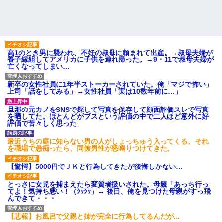
高1のとき男に襲われ、不妊の叔母に頼まれて出産。→叔母夫婦が
養子縁組してアメリカに子供を連れ帰った。→9・11で叔母夫婦が
亡くなってしまい…
新卒の女性社員に1年半ストーカーされていた。俺「マジで怖い」
上司「話をしてみる」→女性社員「実は10数年前に…」
旦那の元カノをSNSで探して写真を保存して顔面評価スレで写真
を晒してた。ほとんどがブスという評価の中で二人ほど意外に好
評価で苦々しく思った
最近うちの庭に知らない男の人がしょっちゅう入ってくる。それ
を職場で愚痴ったら、同僚男性が怒鳴りつけてきた。
【驚愕】5000円でＪＫと行為してきたが後悔しかない…
とっさに女児を捕まえたら変質者扱いされた。母親「あっち行っ
てよ！気持ち悪い！（ｼｯｼｯ」→ 後日、俺を見つけた母親がすっ飛
んできて・・・
【悲報】お風呂で父親と姉が完全に行為してるんだが...