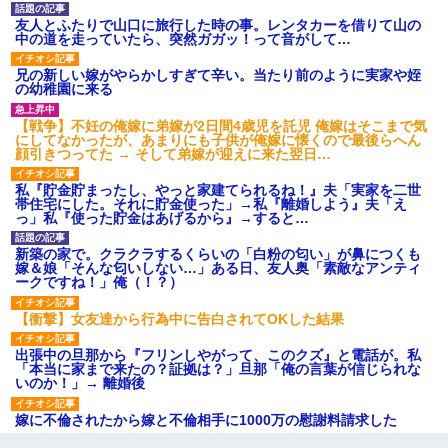
友人とふたりで山口に旅行した時の事。レンタカーを借りて山の
中の道を走っていたら、突然ガガッ！って音がして…
兄の新しい嫁がやらかしすぎて辛い。当たり前のように実家や姪
の幼稚園に来る
【戦争】不妊の俺嫁に弟嫁が2日間4歳児を託児 俺嫁はそこまで気
にしてなかったが、あまりにも子供が俺嫁に懐くので最後らへん
顔引きつってた → そして弟嫁が迎えに来た翌日…
私『貯金貯まったし、やっと家建てられるね！』夫「実家を二世
帯住宅にした。それに貯金使った」→私『離婚しよう』夫「え
っ」私『使った貯金はあげるから』→すると…
新築の家で。クラクラするくらいの「白粉の匂い」が鼻につくも
嫁＆娘「そんな匂いしない…」ある日、友人奥「素敵なアンティ
ークですね！」俺（！？）
【衝撃】女友達から行為中に告白されてOKした結果
出張中の旦那から『フリンしやがって、このクズ』と電話が。私
「本当に家まで来たの？証拠は？」旦那「俺の言葉が信じられな
いのか！」→ 離婚後
嫁に不倫されたから嫁と不倫相手に1000万の慰謝料請求した