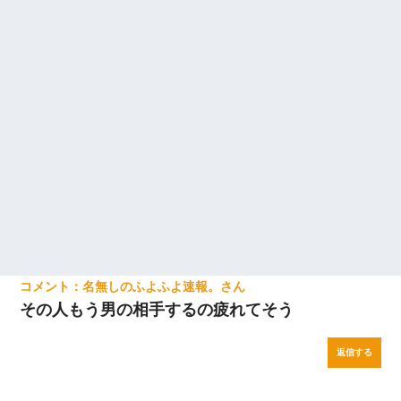
の絶望感がヤバイ・・・
妻が亡くなったんだけど正直ガチで嬉しい
【報告者がキチ】嫁「妊娠した」俺『それじゃあ皆に祝っ
てもらおう』友人達を家に連れ帰ってホームパーティー→
俺『皆に祝えてもらえて良かったな！』→
新築の家で。クラクラするくらいの「白粉の匂い」が鼻に
つくも嫁＆娘「そんな匂いしない…」ある日、友人奥「素
敵なアンティークですね！」俺（！？）
童貞俺、宅飲みした女友達2人を家に泊めた結果ｗｗｗｗｗ
ｗ
名無しのふよふよ速報。
放置子が病院送りになったらしい → 俺（二度と帰ってくる
その人もう男の相手するの疲れてそう
なよ…嫁を半身不随にしやがった恨みは、正直こんなもん
じゃ晴れない）
返信する
22歳の頃、父に36歳の男性とお見合いをしてくれと頼まれ
た。父の親会社の経営者の息子さんだったので、父も喜ん
で私の写真を送ったんだが→