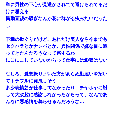
がいた。ある日、オッサンが火かき棒を持って顔を真っ赤
単に男性の下心が見透かされてて避けられてるだ
にしながら走り回っていて…
けに思える
異動直後の騒ぎなんか花に群がる虫みたいだった
ワイアラサー主婦、昨晩久しぶりに夫と致した結果ｗｗｗ
ｗｗ
し
３２歳俺「ずっと好きでした！！付き合って下さい！」
下種の勘ぐりだけど、あれだけ美人なら今までも
２５歳彼女「うん！！絶対幸せになろうね！！！！」
→ ７年後ｗｗｗｗｗ
セクハラとかナンパとか、異性関係で嫌な目に遭
ってきたんだろうなって察するわ
【不幸な結婚式】新郎親族「ブスのくせにドレスなんか着
にこにこしていないからって仕事には影響はない
ちゃってさ～ほんと恥ずかしいわよね～（大声」新郎両親
「！！！（土下座」→ 結果・・・
むしろ、愛想振りまいた方があらぬ勘違いを招い
義兄嫁「娘が大学に入ったら下宿させて」私「しつこい、
てトラブルに発展しそう
学校斡旋のアパートに行け」→ 旦那が義兄に通報したら
「志望校を変えろ！」とキレて・・・
多少表情筋が仕事してなかったり、チヤホヤに対
して大袈裟に感謝しなかったからって、なんであ
【衝撃】職場に入って来た綺麗な新人さんに職場を案内す
ることに → 新人「ドンッ！」私「！？」→ 突然、突き飛
んなに悪感情を募らせるんだろうな…
ばされて左手の甲を踏みつけられて…