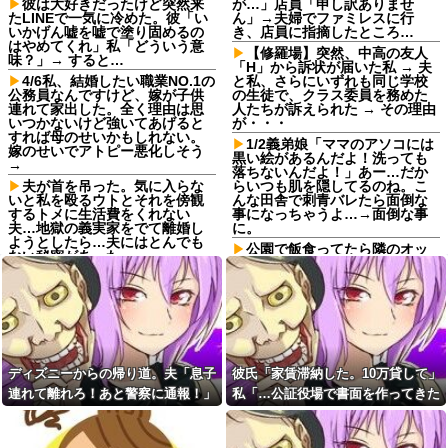
彼は大好きだったけど突然来
が…」店員「申し訳ありませ
たLINEで一気に冷めた。彼「い
ん」→夫婦でファミレスに行
いかげん嘘を嘘で塗り固めるの
き、店員に指摘したところ…
はやめてくれ」私「どういう意
【修羅場】突然、中高の友人
味？」→ すると…
「H」から訴状が届いた私 → 夫
4/6私、結婚したい職業NO.1の
と私、さらにいずれも同じ学校
公務員なんですけど、嫁が子供
の生徒で、クラス委員を務めた
連れて家出した。全く理由は思
人たちが訴えられた → その理由
いつかないけど強いてあげると
が・・・
すれば母のせいかもしれない。
1/2義弟娘「ママのアソコには
嫁のせいでアトピー悪化しそう
黒い絵があるんだよ！洗っても
→
落ちないんだよ！」あー…だか
夫が首を吊った。気に入らな
らいつも肌を隠してるのね。こ
いと私を殴るウトとそれを傍観
んな田舎で刺青バレたら面倒な
するトメに生活費をくれない
事になっちゃうよ…→面倒な事
夫…地獄の義実家をでて離婚し
に。
ようとしたら…夫にはとんでも
公園で飯食ってたら隣のオッ
ない秘密があった
サンが煙草吸い出して顔に煙き
嫁が同窓会に出席して元カレ
たから払ったら口論に……先輩
と再会して失踪。1年後に俺の家
「煙払うのは喧嘩売ってるよう
に投函されたものがこれ...
なもんw」私「納得いかん…」
女子「貴公子の告白を断るな
柿の種、以前は柿の種のピー
んてあり得ない！」俺「問題は
ナッツの方が好きだった
そこじゃないだろ…」→いじめ
【仰天】石破茂さん、自民若
を止めるため動いた結果…
ディズニーからの帰り道。夫「息子
彼氏「家賃滞納した。10万貸して」
手に舐めてかかった結果「全て
嫁が新婚当時の不倫を自白し
を失うwwwww」
連れて離れろ！あと警察に通報！」
私「…公証役場で書面を作ってきた
てきた。娘は相手の子かもしれ
【驚愕】旦那が姪を妊娠させ
私「助けて！」駅員「どうしまし
ら考える」→結果・・・
ないそうで俺と娘が他人なら男
てた！？離婚後の修羅場がヤバ
女の関係になるかもしれないと
た！？」→トンデモナイことに…
すぎるｗｗｗｗ
不安だったそうで…