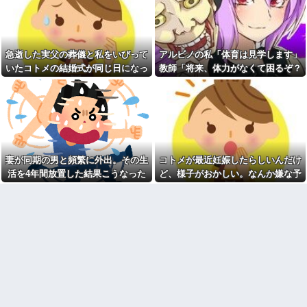
【困惑】飲食店勤務俺「米4升
高齢独身彼女無しなのが不思
研いでください」Ｚ後輩女子
議ってよく言われるけど、女と
「よんしょう・・・？」
人付き合いとかめんどくさすぎ
る
新卒の時に受けた会社の面接
で、趣味と地元の話だけして採
急逝した実父の葬儀と私をいびって
アルビノの私「体育は見学します」
20年くらい前だけど当時お付
用された
き合いがあった仲間が神社に赤
いたコトメの結婚式が同じ日になっ
教師「将来、体力がなくて困るぞ？
いものを身につけちゃいけない
商売傾いた義実家のローンを
てしまった。無理にでも来いと言わ
我慢して走れ！」→結果、膝を痛め
と言ってた
半額負担中の我が家…「家を買
って」と調子に乗るトメに住む
れてしまい...
て・・・
【衝撃】ジャンポケ斉藤の妻
場所がなくなる未来を教えてあ
さん、夫の求刑7年翌日に
げた結果←息根を止める返しで
Instagram更新しSNS民をザワつ
スカッとｗ
かせてしまう…
統合失調症って何がどうヤバ
【悲報】昨日の銀だこ、８８
いの？「現実」と「妄想」の境
人しか買えない８８円に大行列
界が崩れるってマジ？
妻が同期の男と頻繁に外出。その生
コトメが最近妊娠したらしいんだけ
をなす都民コチラ・・・
【画像】最新の浜辺美波さ
活を4年間放置した結果こうなった
ど、様子がおかしい。なんか嫌な予
【画像】セブンイレブンのバ
ん、ガチのマジで可愛過ぎてワ
イト「AIにちいかわの画像を食
感がして、コトメにこっそり電話し
イらをドキドキさせてしまうw w
わせてっと………できた！」→
w w w w w他
たら...
とんでもないものが出来上がっ
てしまうw w w w w
義母「小学生になったら一人
で新幹線乗ってウチ（東北）に
【超絶悲報】東科大医学部卒
泊まりにおいで♪」と会うたびし
の美人YouTuberさん、直美でコ
つこい……「昔パパも一人で乗
メント欄が炎上してしまう…
った」とか時代錯誤すぎ！治安
【画像】最新の浜辺美波さ
も防犯も無視して女児を一人で
ん、ガチのマジで可愛過ぎてワ
遠出させようとする無神経義母
イらをドキドキさせてしまうw w
にブチ切れ
w w w w w
【前編】自分の息子が放置子
会社に突然「嫁に手を出した
だった。他所のお宅をピンポン