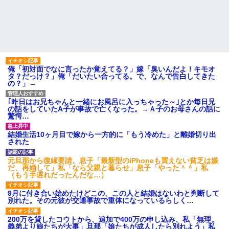
だろ」と怒りの電話が入った。
して「あそぼー」と家に上がり
全く心当たりのない俺だった
込みおやつをクレクレしてた。
が、事態は思わぬ展開に…
田舎では普通のことだったので
ママ友に怒鳴られ仰天
1/2義弟娘「ママのアソコには
黒い絵があるんだよ！洗っても
今のママ本当若いよね。小学
落ちないんだよ！」あー…だか
生ママで政治家系のショートの
らいつも肌を隠してるのね。こ
人全然いない
んな田舎で刺青バレたら面倒...
私が考えた娘の名前を「画数
俺「初対面でなに言ったか覚えてる？」嫁「臭いんだよ！キモオ
家に職場の女性A子と写った写
が多い、バランスが悪い」と酷
タ？だっけ？」俺「だいたい合ってる。で、なんで告白してきた
真(外回り中や出張中のもの)が送
評してたトメ。命名式に娘を抱
の？」→
られ、嫁に「浮気してない？」
っこして「バランスが取りにく
と確認されたが事実無根だった
い字ねぇ～あたち自分の名前だ
ので全否定→嫁が親戚の探...
いっきらーい」
｢昨日はお兄ちゃんと一緒にお風呂に入っちゃった～｣とか毎日兄
の話をしていたA子が事故で亡くなった。→Ａ子のお母さんの話に
ハードオフに売っていた4万
座高がすごく高いので、カフ
驚愕…
4000円のフィギュアがヤバすぎ
ェとかで座って膝の位置より低
るｗｗｗｗｗｗ「こんな高い
い高さのテーブルが苦痛だ
の？ｗｗ」「逆に超安い」
主な税金の成り立ちを調べて
結婚生活10ヶ月目で嫁から一方的に「もう冷めた」と離婚切り出
私「ちょっと、人の家の金庫
みたよ
された
触らないでよ！」キチママ『そ
こに金庫があったから、開けて
元旦那から復縁要請。息子「最新型のiPhoneも買えない貧乏は嫌
みようとしただけ☆』義兄「泥
だ、再婚して」私「なら父親と暮らせ」息子「やった＾＾」私
は出てけ！二度と来るな！」結
（もう手遅れだったんだな…）
果・・・
私「初めて飲む味だけどなん
9月に付き合い始めたけどこの、この人と結婚はないわと判断して
のお茶？」彼「ちっ！」私「」
別れた。その元彼が交通事故で重体になっているらしく…
【GIF】JSのカンチョーワロ
タ
200万を貸したコウトから、追加で400万の申し込み、私「無理。
後続車にクラクションを鳴ら
義弟より娘たちが大事」旦那「娘たちが成人したら別れよう」私