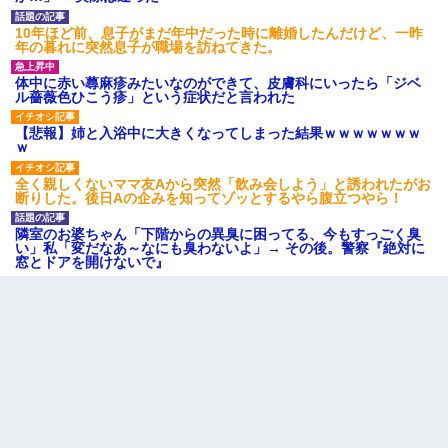
小学生の息子が急に様子がおかしくなった。私「理由を聞
いても『わかんない！』って怒鳴り付けてくるし、困っっ
10年ほど前、息子がまだ年中だった時に離婚したんだけど、一昨
てる」旦那「話してみるよ」→ 後日・・・
年の暮れに突然息子が職場を訪ねてきた。
体中に赤い蕁麻疹みたいなのができて、皮膚科にいったら「ジベ
上司「何なの、この書類！！」私「あの‥」上司「今は私
ル薔薇色ひこう疹」という症状だと言われた
が話してるの！」私「ですから」上司「黙って聞きなさ
い！」私「それは」上司「言い訳しない！」→結果ｗｗｗ
【悲報】姉と入浴中に大きくなってしまった結果ｗｗｗｗｗｗｗ
ｗｗ
ｗ
全く親しくないママ友Aから突然「飲み会しよう」と誘われたがお
日曜日、会社の窓を見ると同僚の姿。俺（あれ？ディズニ
断りした。後日Aの企みを知ってゾッとするやら腹立つやら！
ーシーじゃ？）→俺電話「今何してんの？」同僚「シーで
並んでること！」俺「会社にいない？」→次の瞬間、すご
い鳥肌が立った
隣室のお婆ちゃん「下階からの異臭に困ってる、今もすっごく臭
い」私「変だなあ～なにも臭わないよ」→ その後。警察『絶対に
窓とドアを開けないで』
デパートの外商『私さんだと名乗る女が、ツケで宝石を買
おうとしていて…』私「！？」→ 翌日。ママ友たちの様子
が微妙におかしくなり・・・
ＤＮＡ検査『血縁関係０％』旦那「やっぱり托卵だったん
だ…」嫁「本当に身に覚えがない」「なにかの間違いだ！
取り違えだ！」→ 嫁「あっ」
日航機墜落事故の「ここからは日本語で大丈夫ですよ〜」