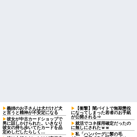
義姉のお子さんは犬だけど犬
【衝撃】闇バイトで無期懲役
と言うと精神が不安定になる
になってしまった若者のお手紙
が公開される⇒
彼女が中古カードショップで
男に話しかけられた。いきなり
就活でコネ採用確定だったの
彼女の持ち歩いてたカードを品
に無しにされたｗｗ
定めしだしたらしく…
私「ハンバーグに髪の毛