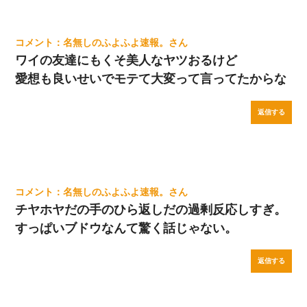
私（23）冗談のつもりで上司（27）に胸を揉ませた結
名無しのふよふよ速報。
果・・・
ワイの友達にもくそ美人なヤツおるけど
愛想も良いせいでモテて大変って言ってたからな
ケーキバイキングにいた単独の50くらいのオッサン、強烈
だった。
返信する
子供の頃、母の弟にイタズラされてて中学に入ってから関
係を持ってしまった。拒絶したら「全部バラしてやる」と
脅迫されたので両親に全部話した。
名無しのふよふよ速報。
チヤホヤだの手のひら返しだの過剰反応しすぎ。
すっぱいブドウなんて驚く話じゃない。
返信する