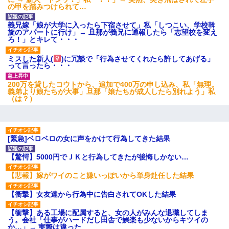
の甲を踏みつけられて…
私は家が貧しくて、手に職をつけようと看護師になった。
だけど卒業を控えた年の1月末、車にひかれて看護師になれ
なくなった。
義兄嫁「娘が大学に入ったら下宿させて」私「しつこい、学校斡
旋のアパートに行け」→ 旦那が義兄に通報したら「志望校を変え
ろ！」とキレて・・・
最近うちの庭に知らない男の人がしょっちゅう入ってく
る。それを職場で愚痴ったら、同僚男性が怒鳴りつけてき
ミスした新人(
)に冗談で「行為させてくれたら許してあげる」
た。
って言ったら・・・
200万を貸したコウトから、追加で400万の申し込み、私「無理。
この母親は娘の黒歴史を掘り出さないと死ぬんか？ 死ぬ
義弟より娘たちが大事」旦那「娘たちが成人したら別れよう」私
んか？
（は？）
父親がくも膜下出血で突然ﾀﾋ。→母の貯金が0なことが判
明。→母「私を家に置いてほしい、どうか見捨てないで(土
下座」俺・嫁「…」
[緊急]ベロベロの女に声をかけて行為してきた結果
【驚愕】5000円でＪＫと行為してきたが後悔しかない…
17年飼っていた犬が亡くなった。鼻水垂らし嗚咽する私
に、猫が近づいて頭突きをしてきて…
【悲報】嫁がワイのこと嫌いっぽいから単身赴任した結果
【衝撃】女友達から行為中に告白されてOKした結果
旦那の元カノをSNSで探して写真を保存して顔面評価スレ
で写真を晒してた。ほとんどがブスという評価の中で二人
ほど意外に好評価で苦々しく思った
【衝撃】ある工場に配属すると、女の人がみんな退職してしま
う。会社「仕事がハードだし田舎で娯楽も少ないからキツイの
か…」→ 実際は違った