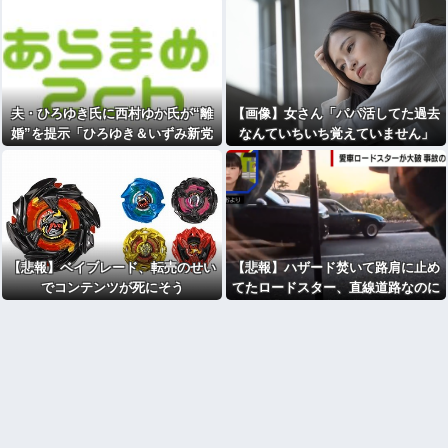
夫・ひろゆき氏に西村ゆか氏が“離
【画像】女さん「パパ活してた過去
婚”を提示「ひろゆき＆いずみ新党
なんていちいち覚えていません」
（仮）」の届け出を知らされず激怒
[582792952]
【悲報】ベイブレード、転売のせい
【悲報】ハザード焚いて路肩に止め
でコンテンツが死にそう
てたロードスター、直線道路なのに
容赦なく突っ込まれる