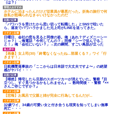
され彼氏が逆切れ。「何クラク
（は？）
ション鳴らしてんだ！降りてこ
いよ！」と怒鳴りだし...
ホテルに泊まったんだけど従業員が最悪だった。折角の旅行で何
【衝撃】報酬100万円超の治験
故私が怒鳴られなきゃいけなかったのだ
募集がこちらｗｗｗｗｗ(※画像
あり)
「パワハラを受けたから思い切って転職した」とSNSで呟いた
【ネット騒然】惨殺されたタ
ら、速攻でパワハラかました元上司がLINEを送ってきた。
ワマン頂き女子のこの動画、す
げえええええｗｗｗｗｗｗｗｗ
ｗｗｗ
日曜日、会社の窓を見ると同僚の姿。俺（あれ？ディズニーシー
じゃ？）→俺電話「今何してんの？」同僚「シーで並んでるこ
【愕然】白のクラウン俺氏、
と！」俺「会社にいない？」→次の瞬間、すごい鳥肌が立った
高速道路左車線を制限速度で走
った結果wwwwwwwwwwww
【画像】女上司(30)「終電なくなったね…部屋くる？」ワイ「行
百年の恋12-899 食べた量を
きます！」
張り合ってくる
【悲報】佐藤輝明・・・２軍
日航機墜落事故の「ここからは日本語で大丈夫ですよ〜」の絶望
でも盛大にやらかす←あまり悲
感がヤバイ・・・
しませないでくれ
【唖然】帰宅したら旦那のスポーツカーが消えていた。警察『目
立つし、すぐ見つかるかもしれません』→ 数時間後・・警察『××
さんご存じですか？』
【悲報】お風呂で父親と姉が完全に行為してるんだが...
32歳ワイ、34歳の可愛い女と付き合うも現実を知ってしまい無事
死亡・・・