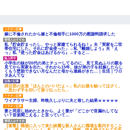
夫に癌の余命宣告。その闘病中に長女から信じられない言
葉を受けた
テレワーク上司「会議中はカメラ付けろ！」女社員「え、
事前連絡無しは無理」上司「いいから付けろ！」→
嫁に不倫されたから嫁と不倫相手に1000万の慰謝料請求した
我が家のガレージに見知らぬ車。俺「もしもし、玄関にも
私『貯金貯まったし、やっと家建てられるね！』夫「実家を二世
シャッターリモコンあるだろ？DOWNのボタン押してｗ」
帯住宅にした。それに貯金使った」→私『離婚しよう』夫「え
→ 待つこと１時間弱・・・
っ」私『使った貯金はあげるから』→すると…
小学生の妹が20代の弟とチューしてるのに、見て見ぬふりの親を
200万を貸したコウトから、追加で400万の申し込み、私
見てから実家を出た。それから15年、妹が弟の子を妊娠したらし
「無理。義弟より娘たちが大事」旦那「娘たちが成人した
くもう堕胎できない月なんだと母から連絡がきた…｜生活｜ワロ
ら別れよう」私（は？）
タあんてな
姉旦那の友達「ほんとのパパだよ～」私のお腹を触ってほざく。
【クズ】昔、兄がお見合いして「ブスすぎｗｗｗ」と断っ
→思わず手を叩いて振り払ったら…
た女性が、兄の同級生と結婚。それを知った兄は荒れ狂
い、｢嫁さん、俺のお古ですが気分はどう？」とメールを送
った→
ワイアラサー主婦、昨晩久しぶりに夫と致した結果ｗｗｗｗｗ
妻と同居し始めたときから、よく妻が「どこかで音漏れしてな
い？音楽聞こえる」と言っていて…
【悲報】姉と入浴中に大きくなってしまった結果ｗｗｗｗ
ｗｗｗｗ
【衝撃】職場に入って来た綺麗な新人さんに職場を案内すること
に → 新人「ドンッ！」私「！？」→ 突然、突き飛ばされて左手