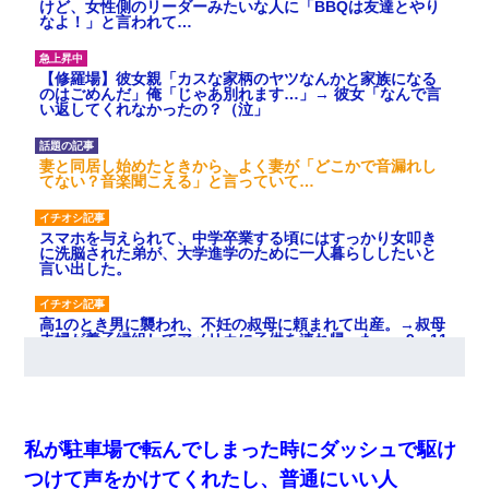
けど、女性側のリーダーみたいな人に「BBQは友達とやり
なよ！」と言われて…
【修羅場】彼女親「カスな家柄のヤツなんかと家族になる
のはごめんだ」俺「じゃあ別れます…」→ 彼女「なんで言
い返してくれなかったの？（泣」
妻と同居し始めたときから、よく妻が「どこかで音漏れし
てない？音楽聞こえる」と言っていて…
スマホを与えられて、中学卒業する頃にはすっかり女叩き
に洗脳された弟が、大学進学のために一人暮らししたいと
言い出した。
高1のとき男に襲われ、不妊の叔母に頼まれて出産。→叔母
夫婦が養子縁組してアメリカに子供を連れ帰った。→9・11
で叔母夫婦が亡くなってしまい…
10年ほど前、息子がまだ年中だった時に離婚したんだけ
ど、一昨年の暮れに突然息子が職場を訪ねてきた。
私が駐車場で転んでしまった時にダッシュで駆け
つけて声をかけてくれたし、普通にいい人
近所のお寺に住み込みで手伝いしてる知的障害のオッサン