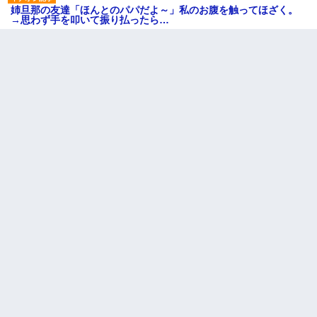
姉旦那の友達「ほんとのパパだよ～」私のお腹を触ってほざく。
→思わず手を叩いて振り払ったら…