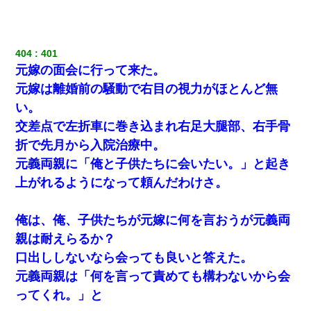
ずっとニートだと思ってた同居の義弟が投資で旦那より稼いでる
とか知らなかった…
404
401
父親がくも膜下出血で突然ﾀﾋ。→母の貯金が0なことが判明。→母
元嫁の面会に行って来た。
「私を家に置いてほしい、どうか見捨てないで(土下座」俺・嫁
「…」
元嫁は離婚前の騒動で右目の視力がほとんど無
い。
ワイ144kg彼女98kgデブカップル、1年間毎日行為しまくった結
交差点で左折車に巻き込まれ右足大腿部、右手骨
果
折で先月から入院治療中。
元義両親に「俺と子供たちに会いたい。」と起き
【GJ!】会社から帰宅中、広い駐車場にエンジンかけっ放しの車を
発見。しかも「ヒィ～」みたいな声も聞こえてきたので気になっ
上がれるようになって頼んだわけさ。
て近寄ったら女の子がおっさんの下敷きになってた
俺は、俺、子供たちが元嫁に何を言おうが元義両
妻と同居し始めたときから、よく妻が「どこかで音漏れしてな
い？音楽聞こえる」と言っていて…
親は耐えらるか？
口出ししないなら会っても良いと答えた。
【画像】女上司(30)「終電なくなったね…部屋くる？」ワイ「行
元義両親は「何を言って責めても構わないから会
きます！」
ってくれ。」と