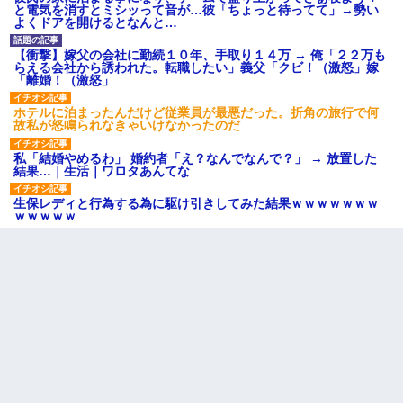
と電気を消すとミシッって音が…彼「ちょっと待ってて」→勢い
よくドアを開けるとなんと…
【衝撃】嫁父の会社に勤続１０年、手取り１４万 → 俺「２２万も
らえる会社から誘われた。転職したい」義父「クビ！（激怒」嫁
「離婚！（激怒」
ホテルに泊まったんだけど従業員が最悪だった。折角の旅行で何
故私が怒鳴られなきゃいけなかったのだ
私「結婚やめるわ」 婚約者「え？なんでなんで？」 → 放置した
結果…｜生活｜ワロタあんてな
生保レディと行為する為に駆け引きしてみた結果ｗｗｗｗｗｗｗ
ｗｗｗｗｗ