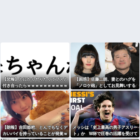
【悲報】とにかくヤりたくてブスと
【困惑】佐藤二朗、妻とのハグを
付き合ったらｗｗｗｗｗｗｗｗｗｗ
「ノロケ砲」としてお見舞いする
ｗwwww
【朗報】吉田姫杷、とんでもなくデ
メッシは「史上最高の男子アスリー
カいパイを持っていることが発覚ｗ
ト」か W杯で圧巻の活躍を受けて
ｗｗｗｗｗｗｗｗｗｗｗｗｗｗｗｗ
米メディアが称賛