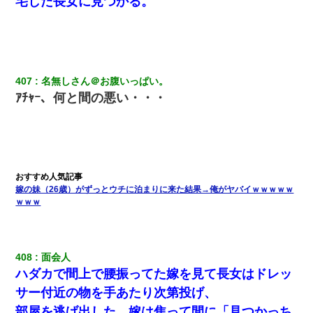
宅した長女に見つかる。
断りした。後日Aの企みを知ってゾッとするやら腹立つやら！
【修羅場】彼女親「カスな家柄のヤツなんかと家族になるのはご
めんだ」俺「じゃあ別れます…」→ 彼女「なんで言い返してくれ
なかったの？（泣」
407
名無しさん＠お腹いっぱい。
ｱﾁｬｰ、何と間の悪い・・・
彼女(37)の情欲がえげつない件ｗｗｗｗｗｗｗ
近所のお寺に住み込みで手伝いしてる知的障害のオッサンがい
た。ある日、オッサンが火かき棒を持って顔を真っ赤にしながら
走り回っていて…
嫁の妹（26歳）がずっとウチに泊まりに来た結果→俺がヤバイｗｗｗｗｗ
妊娠中に「おいこのブタ女！てめー席譲れ！」と絡まれ腹を殴る
ｗｗｗ
真似された。泣きながら夫に話すと一年後に…
【考察】兄嫁急死の1年後、兄が引越すというので手伝いに行った
ら下着が入った引き出しの奥にとんでもないモノを見つけた
408
面会人 
ハダカで間上で腰振ってた嫁を見て長女はドレッ
サー付近の物を手あたり次第投げ、
部屋を逃げ出した、嫁は焦って間に「見つかっち