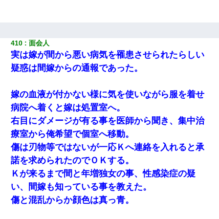
410
面会人 
実は嫁が間から悪い病気を罹患させられたらしい
疑惑は間嫁からの通報であった。
嫁の血液が付かない様に気を使いながら服を着せ
病院へ着くと嫁は処置室へ。
右目にダメージが有る事を医師から聞き、集中治
療室から俺希望で個室へ移動。
傷は刃物等ではないが一応Ｋへ連絡を入れると承
諾を求められたのでＯＫする。
Ｋが来るまで間と年増独女の事、性感染症の疑
い、間嫁も知っている事を教えた。
傷と混乱からか顔色は真っ青。