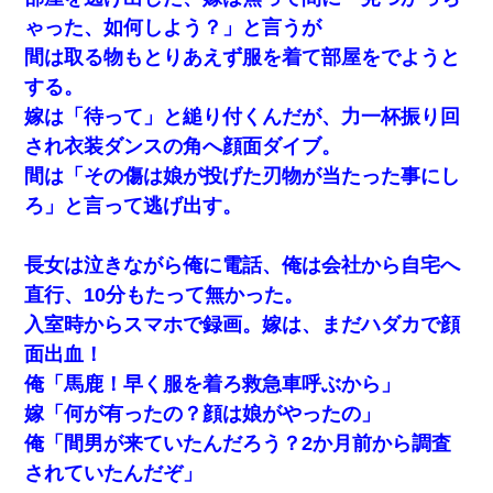
ゃった、如何しよう？」と言うが
間は取る物もとりあえず服を着て部屋をでようと
する。
嫁は「待って」と縋り付くんだが、力一杯振り回
され衣装ダンスの角へ顔面ダイブ。
間は「その傷は娘が投げた刃物が当たった事にし
ろ」と言って逃げ出す。
長女は泣きながら俺に電話、俺は会社から自宅へ
直行、10分もたって無かった。
入室時からスマホで録画。嫁は、まだハダカで顔
面出血！
俺「馬鹿！早く服を着ろ救急車呼ぶから」
嫁「何が有ったの？顔は娘がやったの」
俺「間男が来ていたんだろう？2か月前から調査
されていたんだぞ」