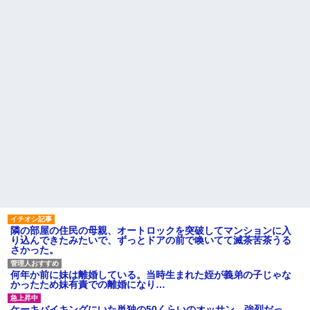
くて...
【衝撃】京大病院で正常な脳
組織を誤摘出された50代女性、
【悲報】 マイナ保険証のクソ
手足も動かせず自発呼吸もでき
ぶり、バレるｗｗｗｗｗｗｗｗ
ない重篤状態に…「意識はあ
ｗ
る」
レースクイーンをしていた姉
ラッシュ時の電車で、刺青に
が『ZARDの坂井』についてこう
スキンヘッドの男が扉の前で座
言っていた
り込んで電話を始めた
飲み屋でケンカした相手をコ
【衝撃】嫁の言葉に確信！5年
ロした男の弁護をした。そして
間拒否の末、離婚を決意した理
数年後、因果応報を思わせる出
由が切なすぎるｗｗｗｗ
来事が…
主な税金の成り立ちを調べて
ハードオフに売っていた4万
みたよ
4000円のフィギュアがヤバすぎ
るｗｗｗｗｗｗ「こんな高い
の？ｗｗ」「逆に超安い」
私「ちょっと、人の家の金庫
触らないでよ！」キチママ『そ
こに金庫があったから、開けて
みようとしただけ☆』義兄「泥
は出てけ！二度と来るな！」結
果・・・
隣の部屋の住民の母親、オートロックを突破してマンションに入
私「初めて飲む味だけどなん
り込んできたみたいで、ずっとドアの前で喚いてて滅茶苦茶うる
のお茶？」彼「ちっ！」私「」
さかった。
【GIF】JSのカンチョーワロ
タ
何年か前に妹は離婚している。当時生まれた姪が義弟の子じゃな
後続車にクラクションを鳴ら
かったため妹有責での離婚になり…
され彼氏が逆切れ。「何クラク
ション鳴らしてんだ！降りてこ
ケーキバイキングにいた単独の50くらいのオッサン、強烈だっ