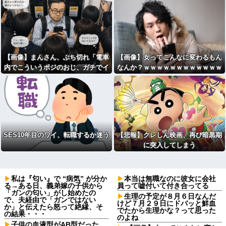
ｗｗｗｗｗｗｗｗｗｗｗｗｗｗ
【画像】まんさん、ぶち切れ「電車
【画像】女ってこんなに変わるもん
内でこういうポジのおじ、ガチでイ
なんか？ｗｗｗｗｗｗｗｗｗｗｗｗ
ラネ」
ｗｗｗｗｗｗｗｗ
SES10年目のワイ、転職するか迷う
【悲報】クレしん映画、再び暗黒期
に突入してしまう
私は『匂い』で “病気” が分か
本当は無職なのに彼女に会社
る→ある日、義弟嫁の子供から
員って嘘付いて付き合ってる
「ガンの匂い」がし始めたの
生理の予定が８月６日なんだ
で、夫経由で「ガンではない
けど７月２９日にドバッと鮮血
か」と伝えたら怒って絶縁、そ
でたから生理かな？って思った
の結果・・・
のよね
子供の血液型がAB型だった。