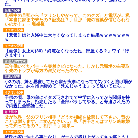
いよ！」と怒鳴りだし...
た。
【衝撃】報酬100万円超の治験
募集がこちらｗｗｗｗｗ(※画像
出張中の旦那から『フリンしやがって、このクズ』と電話が。私
あり)
「本当に家まで来たの？証拠は？」旦那「俺の言葉が信じられな
【ネット騒然】惨殺されたタ
いのか！」→ 離婚後
ワマン頂き女子のこの動画、す
げえええええｗｗｗｗｗｗｗｗ
【悲報】姉と入浴中に大きくなってしまった結果ｗｗｗｗｗｗｗ
ｗｗｗ
ｗ
【愕然】白のクラウン俺氏、
高速道路左車線を制限速度で走
【画像】女上司(30)「終電なくなったね…部屋くる？」ワイ「行
った結果wwwwwwwwwwww
きます！」
百年の恋12-899 食べた量を
張り合ってくる
三年働いてたパートを突然クビになった。しかし元職場の主要取
【悲報】佐藤輝明・・・２軍
引先のトップが母方の叔父だったので…
でも盛大にやらかす←あまり悲
しませないでくれ
小2の頃、妹と昼寝してたら家が火事になってて気づくと逃げ場が
なかった。妹を抱き締めて「ﾀﾋんじゃうよ」って泣いてたら…
子供の頃、母の弟にイタズラされてて中学に入ってから関係を持
ってしまった。拒絶したら「全部バラしてやる」と脅迫されたの
で両親に全部話した。
父が他界→父のフリン相手『どうか相続を放棄して下さい、昔の
ことは謝ります。ごめんなさい…』私「お子さんはフリン略奪婚
って知ってるの？」相手『 』結果→
彼氏の家に泊まる事になり、ゲームで盛り上がってさぁ寝よう！