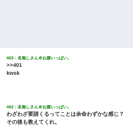
新築の家で。クラクラするくらいの「白粉の匂い」が鼻につくも
嫁＆娘「そんな匂いしない…」ある日、友人奥「素敵なアンティ
ークですね！」俺（！？）
私は家が貧しくて、手に職をつけようと看護師になった。だけど
卒業を控えた年の1月末、車にひかれて看護師になれなくなった。
デパートの外商『私さんだと名乗る女が、ツケで宝石を買おうと
403
名無しさん＠お腹いっぱい。
していて…』私「！？」→ 翌日。ママ友たちの様子が微妙におか
しくなり・・・
>>401
kwsk
生保レディと行為する為に駆け引きしてみた結果ｗｗｗｗｗｗｗ
ｗｗｗｗｗ
小学生の息子が急に様子がおかしくなった。私「理由を聞いても
『わかんない！』って怒鳴り付けてくるし、困っってる」旦那
「話してみるよ」→ 後日・・・
402
名無しさん＠お腹いっぱい。
わざわざ要請くるってことは余命わずかな感じ？
その後も教えてくれ。
クラスで一人無口で誰とも話さない男子がいた。→修学旅行に来
なかったその男子に女子達がお土産を渡した。5分後…