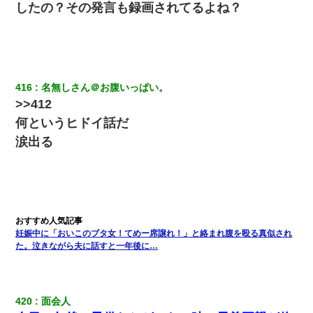
したの？その発言も録画されてるよね？
416
名無しさん＠お腹いっぱい。
>>412
何というヒドイ話だ
涙出る
妊娠中に「おいこのブタ女！てめー席譲れ！」と絡まれ腹を殴る真似され
た。泣きながら夫に話すと一年後に…
420
面会人 