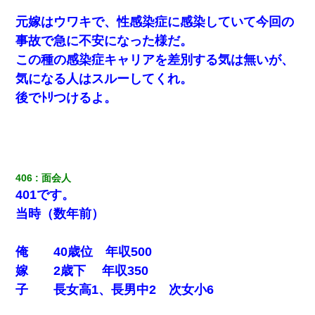
隣の部屋の住民の母親、オートロックを突破してマンションに入
り込んできたみたいで、ずっとドアの前で喚いてて滅茶苦茶うる
元嫁はウワキで、性感染症に感染していて今回の
さかった。
事故で急に不安になった様だ。
この種の感染症キャリアを差別する気は無いが、
新卒の女性社員に1年半ストーカーされていた。俺「マジで怖い」
上司「話をしてみる」→女性社員「実は10数年前に…」
気になる人はスルーしてくれ。
後でﾄﾘつけるよ。
【衝撃】女友達から行為中に告白されてOKした結果
居酒屋にて。兄の紹介者「お酒飲みなって」私「未成年なので無
理です！」酷すぎるワードの連発で、耐えきれず店員に5千円を渡
し「お勘定です。逃がして下さい」その後、録音内容を父に聞か
せたら...
406
面会人 
401です。
当時（数年前）
【唖然】帰宅したら旦那のスポーツカーが消えていた。警察『目
立つし、すぐ見つかるかもしれません』→ 数時間後・・警察『××
さんご存じですか？』
俺 40歳位 年収500
嫁 2歳下 年収350
３２歳俺「ずっと好きでした！！付き合って下さい！」 ２５歳
彼女「うん！！絶対幸せになろうね！！！！」 → ７年後ｗｗ
子 長女高1、長男中2 次女小6
ｗｗｗ