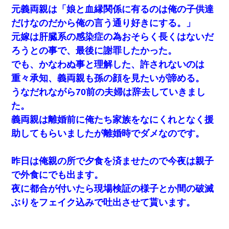
元義両親は「娘と血縁関係に有るのは俺の子供達
だけなのだから俺の言う通り好きにする。」
元嫁は肝臓系の感染症の為おそらく長くはないだ
ろうとの事で、最後に謝罪したかった。
でも、かなわぬ事と理解した、許されないのは
重々承知、義両親も孫の顔を見たいが諦める。
うなだれながら70前の夫婦は辞去していきまし
た。
義両親は離婚前に俺たち家族をなにくれとなく援
助してもらいましたが離婚時でダメなのです。
昨日は俺親の所で夕食を済ませたので今夜は親子
で外食にでも出ます。
夜に都合が付いたら現場検証の様子とか間の破滅
ぶりをフェイク込みで吐出させて貰います。