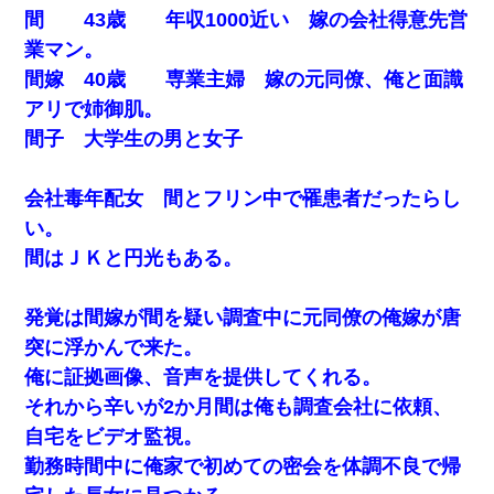
間 43歳 年収1000近い 嫁の会社得意先営
元旦那から復縁要請。息子「最新型のiPhoneも買えない貧乏は嫌
だ、再婚して」私「なら父親と暮らせ」息子「やった＾＾」私
業マン。
（もう手遅れだったんだな…）
間嫁 40歳 専業主婦 嫁の元同僚、俺と面識
日曜日、会社の窓を見ると同僚の姿。俺（あれ？ディズニーシー
アリで姉御肌。
じゃ？）→俺電話「今何してんの？」同僚「シーで並んでるこ
間子 大学生の男と女子
と！」俺「会社にいない？」→次の瞬間、すごい鳥肌が立った
200万を貸したコウトから、追加で400万の申し込み、私「無理。
会社毒年配女 間とフリン中で罹患者だったらし
義弟より娘たちが大事」旦那「娘たちが成人したら別れよう」私
い。
（は？）
間はＪＫと円光もある。
童貞俺、宅飲みした女友達2人を家に泊めた結果ｗｗｗｗｗｗ
発覚は間嫁が間を疑い調査中に元同僚の俺嫁が唐
この母親は娘の黒歴史を掘り出さないと死ぬんか？ 死ぬんか？
突に浮かんで来た。
俺に証拠画像、音声を提供してくれる。
嘘をついてフリン旅行へ出かけた嫁→翌日、嫁「ただいま～」旦
それから辛いが2か月間は俺も調査会社に依頼、
那「娘がシんだよ。何度も連絡したのに…」嫁「えっ」→なん
と・・・
自宅をビデオ監視。
勤務時間中に俺家で初めての密会を体調不良で帰
全く親しくないママ友Aから突然「飲み会しよう」と誘われたがお