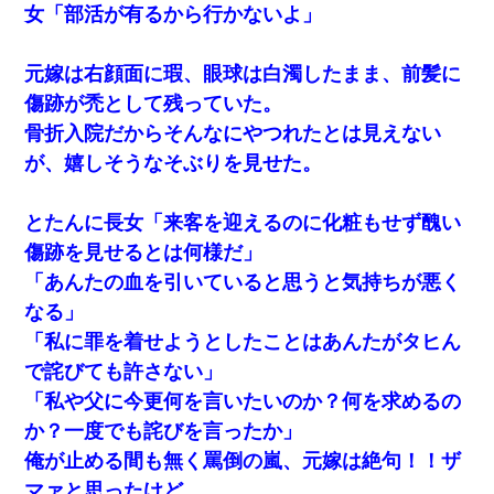
女「部活が有るから行かないよ」
元嫁は右顔面に瑕、眼球は白濁したまま、前髪に
傷跡が禿として残っていた。
骨折入院だからそんなにやつれたとは見えない
が、嬉しそうなそぶりを見せた。
とたんに長女「来客を迎えるのに化粧もせず醜い
傷跡を見せるとは何様だ」
「あんたの血を引いていると思うと気持ちが悪く
なる」
「私に罪を着せようとしたことはあんたがタヒん
で詫びても許さない」
「私や父に今更何を言いたいのか？何を求めるの
か？一度でも詫びを言ったか」
俺が止める間も無く罵倒の嵐、元嫁は絶句！！ザ
マァと思ったけど。