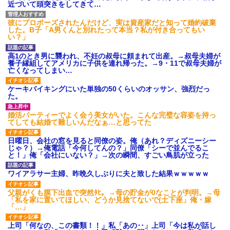
近づいて頭突きをしてきて…
彼にプロポーズされたんだけど、実は資産家だと知って婚約破棄
した。B子「A男くんと別れたって本当？私が付き合ってもい
い？」
高1のとき男に襲われ、不妊の叔母に頼まれて出産。→叔母夫婦が
養子縁組してアメリカに子供を連れ帰った。→9・11で叔母夫婦が
亡くなってしまい…
ケーキバイキングにいた単独の50くらいのオッサン、強烈だっ
た。
婚活パーティーでよく会う美女がいた。こんな完璧な容姿を持っ
てしても結婚て難しいんだなぁ…と思ってた
日曜日、会社の窓を見ると同僚の姿。俺（あれ？ディズニーシー
じゃ？）→俺電話「今何してんの？」同僚「シーで並んでるこ
と！」俺「会社にいない？」→次の瞬間、すごい鳥肌が立った
ワイアラサー主婦、昨晩久しぶりに夫と致した結果ｗｗｗｗｗ
父親がくも膜下出血で突然ﾀﾋ。→母の貯金が0なことが判明。→母
「私を家に置いてほしい、どうか見捨てないで(土下座」俺・嫁
「…」
上司「何なの、この書類！！」私「あの‥」上司「今は私が話し