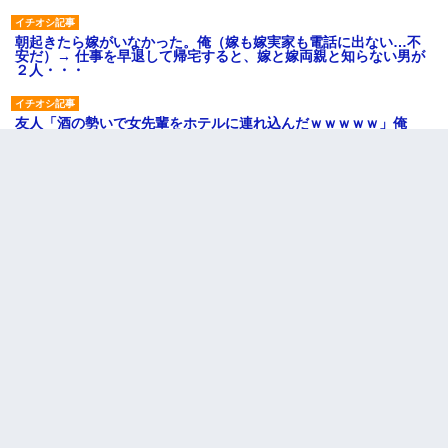
朝起きたら嫁がいなかった。俺（嫁も嫁実家も電話に出ない…不
安だ）→ 仕事を早退して帰宅すると、嫁と嫁両親と知らない男が
２人・・・
友人「酒の勢いで女先輩をホテルに連れ込んだｗｗｗｗｗ」俺
「…」
9月に付き合い始めたけどこの、この人と結婚はないわと判断して
別れた。その元彼が交通事故で重体になっているらしく…
書店「息子さんが万引きしました」私「はっ？(息子目の前にいる
し…)うちの子ではないので迎えに行きません」→息子を名乗って
た人物の正体が判明するも・・・
隣室のお婆ちゃん「下階からの異臭に困ってる、今もすっごく臭
い」私「変だなあ～なにも臭わないよ」→ その後。警察『絶対に
窓とドアを開けないで』
「パワハラを受けたから思い切って転職した」とSNSで呟いた
ら、速攻でパワハラかました元上司がLINEを送ってきた。