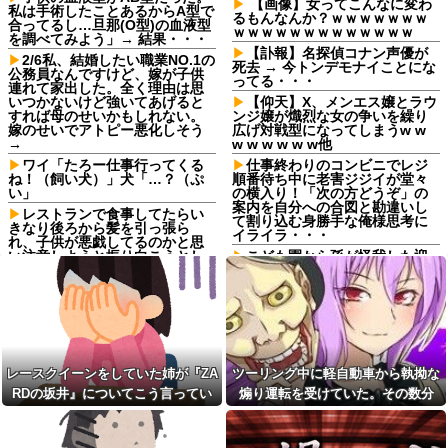
【画像】女ってこんなに変わ
私は手術したことあるからA型で
るもんなんか？ｗｗｗｗｗｗｗ
合ってるし…旦那(O型)の血液型
ｗｗｗｗｗｗｗｗｗｗｗｗｗ
を調べてみよう」→ 結果・・・
【訃報】名探偵コナン声優が
2/6私、結婚したい職業NO.1の
死去 → 今トンデモナイことにな
公務員なんですけど、嫁が子供
ってる・・・
連れて家出した。全く理由は思
いつかないけど強いてあげると
【仰天】X、メンエス嬢とラウ
すれば母のせいかもしれない。
ンジ嬢が熾烈な女の争いを繰り
嫁のせいでアトピー悪化しそう
広げ対戦型になってしまうw w
→
w w w w w w他
ワイ「たろー仕事行ってくる
仕事終わりのコンビニでレジ
ね！（飼い犬）」犬「…？（ぷ
順番待ち中に老害ジジイが堂々
い」
の横入り！「次の方どうぞ」の
案内を自分への合図と勘違いし
レストランで食事してたらい
て割り込む身勝手な俺様思考に
きなり後ろから髪を引っ張ら
イライラ・・・
れ、子供が悪戯してるのかと思
い注意しようと振り向こうとし
こども園から孫が怪我した迎
たら耳元でハサミの音がした！
えにと連絡あり。石をどかして
妙に頭が軽くなったと思った
ミミズ集め足の上に石を落とし
ら…
たそうな
長男嫁が「お姉ちゃん助け
Ａちゃんママは遊園地や水族
て」と電話してきた。バカトメ
館が大嫌い。夏休みのお出かけ
が、雪の中うちの息子に会いに
先はおばあちゃんちだけ。私の
来ようとしたらしく...
母「可哀想。孫ちゃんと一緒に
レースクイーンをしていた姉が『ZA
ツーリング中に軽自動車から執拗な
ＴＤＬに連れて行ってあげた
息子に『葵』と名付けたら、
い」→Ａママに烈火の如くキレ
RDの坂井』についてこう言ってい
煽り運転を受けていた。その数分
初対面では必ず女の子だと思わ
られた
れる。同じ名前でも避けられな
た
後、思わぬ結末を目撃することにな
かった勘違いとは…
【朗報】鈴木奈々、今が最も
り…
巨乳とのこと(画像あり)
【衝撃】クロちゃん、とち狂