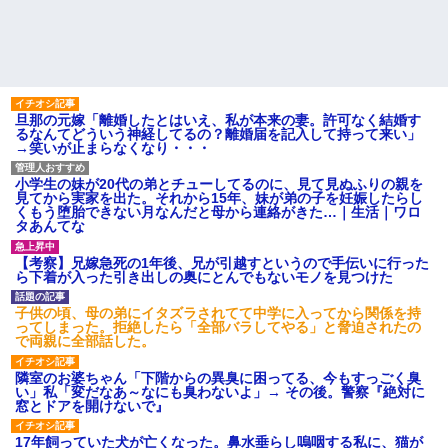
旦那の元嫁「離婚したとはいえ、私が本来の妻。許可なく結婚す
るなんてどういう神経してるの？離婚届を記入して持って来い」
→笑いが止まらなくなり・・・
小学生の妹が20代の弟とチューしてるのに、見て見ぬふりの親を
見てから実家を出た。それから15年、妹が弟の子を妊娠したらし
くもう堕胎できない月なんだと母から連絡がきた…｜生活｜ワロ
タあんてな
【考察】兄嫁急死の1年後、兄が引越すというので手伝いに行った
ら下着が入った引き出しの奥にとんでもないモノを見つけた
子供の頃、母の弟にイタズラされてて中学に入ってから関係を持
ってしまった。拒絶したら「全部バラしてやる」と脅迫されたの
で両親に全部話した。
隣室のお婆ちゃん「下階からの異臭に困ってる、今もすっごく臭
い」私「変だなあ～なにも臭わないよ」→ その後。警察『絶対に
窓とドアを開けないで』
17年飼っていた犬が亡くなった。鼻水垂らし嗚咽する私に、猫が