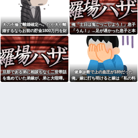
ったツイートをする←コレ言う
【悲報】 飛行機のパイロッ
ほどおかしいか？？？？？？
トさん、「駅弁」を食べている
ことがバレる……
【衝撃】広末涼子さんが地上
波にスピード復帰できる理由←
3人姉妹で育ってきて、彼氏か
コレ、誰にも分からない模様w w
ら子供まで何となく格付けし合
夫の不倫で離婚確定へ。だが夫が離
俺「土日は鬼ごっこしよう！」息子
w w w w w w
って競い合って生きてきた私。
婚するならお前の貯金1800万円を財
「うん！」→足が遅かった息子と本
私(女同士ってそんなもんだ)とこ
【悲報】ゲーム配信者さん、
ろが、義妹が全く今までのパタ
産分与しろ」と言い出した
気で遊び続けた10年後…
家賃8万円の部屋で深夜配信→管
ーンと違う子で…
理会社から厳重注意されてお気
持ち表明ｗｗｗ
こども園から孫が怪我した迎
えにと連絡あり。石をどかして
【悲報】熊本避難所の皆様
ミミズ集め足の上に石を落とし
「パンばっかり。飽き飽きして
たそうな
る」
俺「土日は鬼ごっこしよ
【画像】ワイの会社の女さ
う！」息子「うん！」→足が遅
旦那である弟に相談もなく二世帯話
健康診断で上の血圧が189だった
ん、『コレ』を強調し過ぎて完
かった息子と本気で遊び続けた
全にあたしこ枠を狙ってるんだ
を進めていた弟嫁が、弟と大喧嘩。
俺。嫁に打ち明けると嫁は「私の料
10年後…
がw w w w w w w w w w w w
その騒動で夫婦仲は最悪になったは
理は間違ってない」
姑が亡くなった後、舅(62歳)と
休んだ翌日、先輩パートに申
小姑(28歳)が並んで寝るようにな
ずが…
し送りあるかと確認したらいき
った。おかしいと思うのは私だ
なりキレられた。このパートの
け？
性格悪くないか？
イケメン男性保育士にフラれ
ATMで何度も入出金を繰り返
たキチママ。逆恨みで娘を使っ
す人に声をかけた若い女性にモ
て狂言した結果、保育所が閉鎖
ヤっとする。若い人ってそんな
になって・・・
余裕ないのかな？
【悲報】『自認レイブンクロ
夫をどうしても労ってあげら
ー』 ← こいつらのタチ悪い率は
れないし大切にできない。出産
異常
した時の夫の態度に納得できな