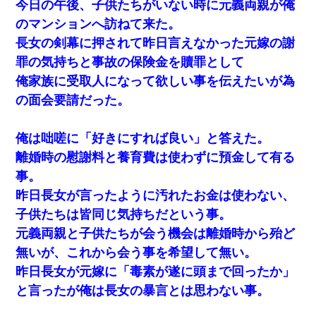
今日の午後、子供たちがいない時に元義両親が俺
のマンションへ訪ねて来た。
長女の剣幕に押されて昨日言えなかった元嫁の謝
罪の気持ちと事故の保険金を贖罪として
俺家族に受取人になって欲しい事を伝えたいが為
の面会要請だった。
俺は咄嗟に「好きにすれば良い」と答えた。
離婚時の慰謝料と養育費は使わずに預金して有る
事。
昨日長女が言ったように汚れたお金は使わない、
子供たちは皆同じ気持ちだという事。
元義両親と子供たちが会う機会は離婚時から殆ど
無いが、これから会う事を希望して無い。
昨日長女が元嫁に「毒素が遂に頭まで回ったか」
と言ったが俺は長女の暴言とは思わない事。