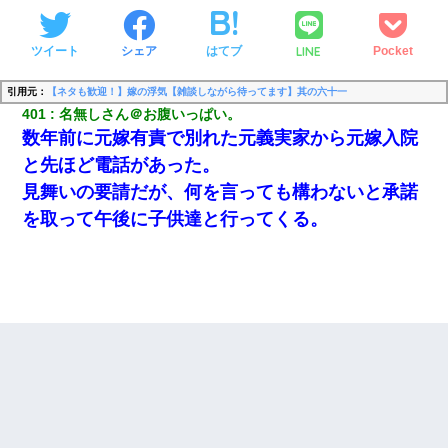
LINE
ツイート
シェア
はてブ
Pocket
引用元：
【ネタも歓迎！】嫁の浮気【雑談しながら待ってます】其の六十一
401
名無しさん＠お腹いっぱい。
数年前に元嫁有責で別れた元義実家から元嫁入院
と先ほど電話があった。
見舞いの要請だが、何を言っても構わないと承諾
を取って午後に子供達と行ってくる。