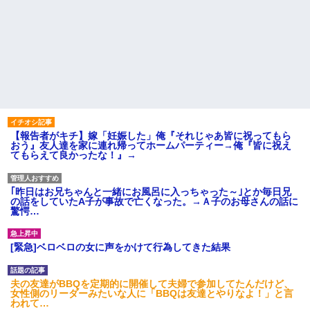
【報告者がキチ】嫁「妊娠した」俺『それじゃあ皆に祝ってもら
おう』友人達を家に連れ帰ってホームパーティー→俺『皆に祝え
てもらえて良かったな！』→
｢昨日はお兄ちゃんと一緒にお風呂に入っちゃった～｣とか毎日兄
の話をしていたA子が事故で亡くなった。→Ａ子のお母さんの話に
驚愕…
[緊急]ベロベロの女に声をかけて行為してきた結果
夫の友達がBBQを定期的に開催して夫婦で参加してたんだけど、
女性側のリーダーみたいな人に「BBQは友達とやりなよ！」と言
われて…