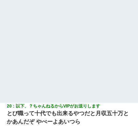
ケーキバイキングにいた単独の50くらいのオッサン、強烈だっ
た。
20
以下、？ちゃんねるからVIPがお送りします
とび職って十代でも出来るやつだと月収五十万と
かあんだぞ やべーよあいつら