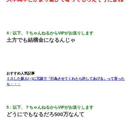
タ？だっけ？」俺「だいたい合ってる。で、なんで告白してきた
の？」→
さっき嫁から、「愛しています」ってメールが届いた。俺も「愛
してます」って送ったら
4
以下、？ちゃんねるからVIPがお送りします
土方でも結構金になるんじゃ
日曜日、会社の窓を見ると同僚の姿。俺（あれ？ディズニーシー
じゃ？）→俺電話「今何してんの？」同僚「シーで並んでるこ
と！」俺「会社にいない？」→次の瞬間、すごい鳥肌が立った
テレワーク上司「会議中はカメラ付けろ！」女社員「え、事前連
絡無しは無理」上司「いいから付けろ！」→
ミスした新人(♀)に冗談で「行為させてくれたら許してあげる」って言った
ら・・・
童貞俺、宅飲みした女友達2人を家に泊めた結果ｗｗｗｗｗｗ
父親がくも膜下出血で突然ﾀﾋ。→母の貯金が0なことが判明。→母
「私を家に置いてほしい、どうか見捨てないで(土下座」俺・嫁
5
以下、？ちゃんねるからVIPがお送りします
「…」
どうにでもなるだろ500万なんて
小学生の息子が急に様子がおかしくなった。私「理由を聞いても
『わかんない！』って怒鳴り付けてくるし、困っってる」旦那
「話してみるよ」→ 後日・・・