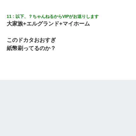
旦那の元嫁「離婚したとはいえ、私が本来の妻。許可なく結婚す
11
以下、？ちゃんねるからVIPがお送りします
るなんてどういう神経してるの？離婚届を記入して持って来い」
大家族+エルグランド+マイホーム
→笑いが止まらなくなり・・・
このドカタおおすぎ
彼女(美人女医)にネックレスをプレゼント。「こんな安物を渡すく
らいなら、渡さないほうがマシだからね」→ ６０万したと話した
紙幣刷ってるのか？
ら・・・
とっさに女児を捕まえたら変質者扱いされた。母親「あっち行っ
てよ！気持ち悪い！（ｼｯｼｯ」→ 後日、俺を見つけた母親がすっ飛
んできて・・・
彼女との行為を録画した結果→衝撃の事実が判明したｗｗｗｗｗ
ｗ
小2の頃、妹と昼寝してたら家が火事になってて気づくと逃げ場が
なかった。妹を抱き締めて「ﾀﾋんじゃうよ」って泣いてたら…
結婚生活10ヶ月目で嫁から一方的に「もう冷めた」と離婚切り出
された