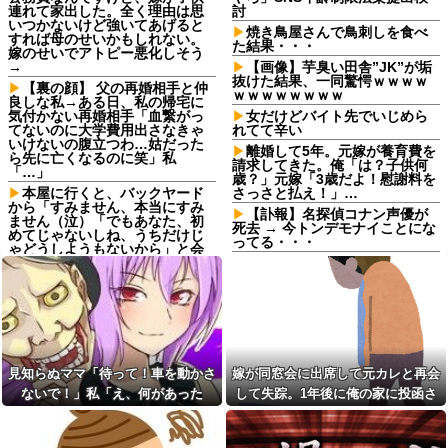
連れて家出した。全く理由は思
討
いつかないけど強いてあげると
焼き鳥屋さんで鳥刺しを食べ
すれば母のせいかもしれない。
た結果・・・
嫁のせいでアトピー悪化しそう
→
【画像】芋臭い田舎”JK”が垢
抜けた結果、一同驚愕ｗｗｗｗ
【裏の顔】 父の再婚相手と仲
ｗｗｗｗｗｗｗｗ
良しな私→ある日、私の帰宅に
気付かない再婚相手「血繋がっ
女だけどバイト先でいじめら
てないのに大学費用出さなきゃ
れてて辛い
いけないの腹立つわ…姑だった
離婚して5年。元嫁が養育費を
ら先に亡くなるのに笑」私
請求してきた。俺「は？子供何
「…」
歳？」元嫁「3歳だよ！慰謝料を
本屋に行くと、バックヤード
さっさと払え！」…
から「すみません、本当にすみ
【訃報】名探偵コナン声優が
ません（泣）「でもあなた、初
死去 → 今トンデモナイことにな
めてじゃないしね、うちだけじ
ってる・・・
ゃどうしようもないから」と会
話が聞こえてきた→する
職場で電話を取った新入社員
と・・・
の女子がヒワイなことを言われ
てショックを受けたことがあっ
生活保護の相談に行ったら、
た
愛猫を手放さないと無理と言わ
れた。子どものような存在だか
20年くらい前だけど当時お付
ら手放すのは絶対に考えられな
き合いがあった仲間が神社に赤
い・・・
いものを身につけちゃいけない
と言ってた
見知らぬママ「待って！車を動かさ
嫁が同窓会に出席して元カレと再会
妹と差をつけて育てられた。
妹「家も土地も、財産はすべて
父の再婚相手が職権乱用して
ないで！」私「え、何があった
して失踪。1年後に俺の家に投函さ
私が継ぐ。相続は放棄して」母
私達の個人情報を調べ、訪問や
の！？」→慌てて降りると園長先生
れたものがこれ...
「うんうん」私「わかった」 →
電話をしてくる
数年後、復讐のチャンスがや...
が激怒していて…
母「お姉ちゃんは偉いのに、