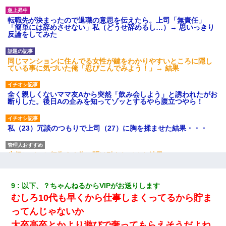
転職先が決まったので退職の意思を伝えたら。上司「無責任」
「簡単には辞めさせない」私（どうせ辞めるし…）→ 思いっきり
反論をしてみた
同じマンションに住んでる女性が鍵をわかりやすいところに隠し
ている事に気づいた俺「忍びこんでみよう！」→ 結果
全く親しくないママ友Aから突然「飲み会しよう」と誘われたがお
断りした。後日Aの企みを知ってゾッとするやら腹立つやら！
私（23）冗談のつもりで上司（27）に胸を揉ませた結果・・・
生保レディと行為する為に駆け引きしてみた結果ｗｗｗｗｗｗｗ
ｗｗｗｗｗ
9
以下、？ちゃんねるからVIPがお送りします
嫁の妹（26歳）がずっとウチに泊まりに来た結果→俺がヤバイｗ
ｗｗｗｗｗｗｗ
むしろ10代も早くから仕事しまくってるから貯ま
っ
てん
じゃないか
俺「初対面でなに言ったか覚えてる？」嫁「臭いんだよ！キモオ
大卒高卒とかより遊びで奢ってもらえそうだよね