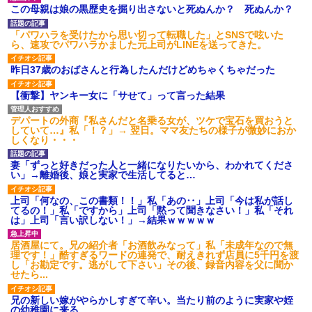
【GIF】JSのカンチョーワロ
この母親は娘の黒歴史を掘り出さないと死ぬんか？ 死ぬんか？
タ
後続車にクラクションを鳴ら
「パワハラを受けたから思い切って転職した」とSNSで呟いた
され彼氏が逆切れ。「何クラク
ら、速攻でパワハラかました元上司がLINEを送ってきた。
ション鳴らしてんだ！降りてこ
いよ！」と怒鳴りだし...
昨日37歳のおばさんと行為したんだけどめちゃくちゃだった
【衝撃】報酬100万円超の治験
募集がこちらｗｗｗｗｗ(※画像
【衝撃】ヤンキー女に「サせて」って言った結果
あり)
【ネット騒然】惨殺されたタ
ワマン頂き女子のこの動画、す
デパートの外商『私さんだと名乗る女が、ツケで宝石を買おうと
げえええええｗｗｗｗｗｗｗｗ
していて…』私「！？」→ 翌日。ママ友たちの様子が微妙におか
ｗｗｗ
しくなり・・・
【愕然】白のクラウン俺氏、
高速道路左車線を制限速度で走
妻「ずっと好きだった人と一緒になりたいから、わかれてくださ
った結果wwwwwwwwwwww
い」→離婚後、娘と実家で生活してると…
百年の恋12-899 食べた量を
張り合ってくる
上司「何なの、この書類！！」私「あの‥」上司「今は私が話し
てるの！」私「ですから」上司「黙って聞きなさい！」私「それ
【悲報】佐藤輝明・・・２軍
は」上司「言い訳しない！」→結果ｗｗｗｗｗ
でも盛大にやらかす←あまり悲
しませないでくれ
居酒屋にて。兄の紹介者「お酒飲みなって」私「未成年なので無
理です！」酷すぎるワードの連発で、耐えきれず店員に5千円を渡
し「お勘定です。逃がして下さい」その後、録音内容を父に聞か
せたら...
兄の新しい嫁がやらかしすぎて辛い。当たり前のように実家や姪
の幼稚園に来る