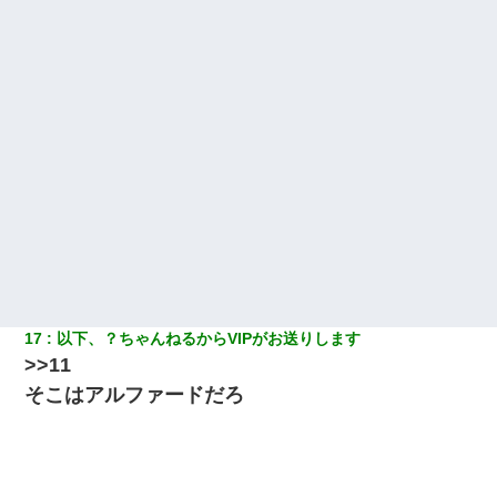
【衝撃】女友達から行為中に告白されてOKした結果
【まぬけ】夫「離婚だ！」私「わかった。で？」夫「慰謝料
だ！」私「いいけど弁護士通して。私も請求する」夫「」
【修羅場】彼女親「カスな家柄のヤツなんかと家族になるのはご
めんだ」俺「じゃあ別れます…」→ 彼女「なんで言い返してくれ
なかったの？（泣」
【驚愕】私「今まで育てた分のお金返してね(冗談)」息子「はい、
3000万円」→数年後。私「妹が病気になったから援助して欲し
い」→
17
以下、？ちゃんねるからVIPがお送りします
父が他界→父のフリン相手『どうか相続を放棄して下さい、昔の
>>11
ことは謝ります。ごめんなさい…』私「お子さんはフリン略奪婚
って知ってるの？」相手『 』結果→
そこはアルファードだろ
わい(42)渋谷の夜のサービスで19の女の子にゴックンさせた結果
ｗｗｗｗｗｗｗｗ