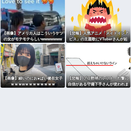
【画像】アメリカ人はこういうケツ
【悲報】人気アニメ「メイドインア
の女がモテモテらしいwwwwwww
ビス」の主題歌にVTuberさんが起
用されてまたまたまた炎上、もう何
回目だよ…
【画像】細いのにお●ぱい健在女子
【悲報】プロ野球のレフト、打撃に
ｗｗｗwｗｗｗｗｗｗｗｗ
自信がある守備下手さんが使われま
くるｗｗｗｗｗｗｗｗｗｗ