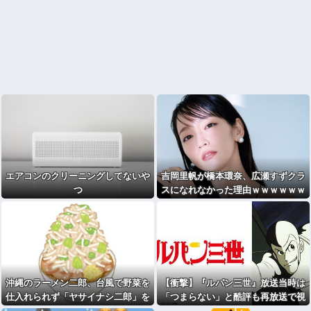
エアコンのクリーニングしてないや
吉岡里帆が橋本環奈、広瀬すずクラ
つ
スになれなかった理由ｗｗｗｗｗｗ
沖縄のラーメン二郎、台風で野菜を
【衝撃】『ルパン三世』放送当時は
仕入れられず「ヤサイナシ二郎」を
「つまらない」と酷評も再放送で視
提供
聴率30％超えｗｗｗｗｗｗｗｗｗｗ