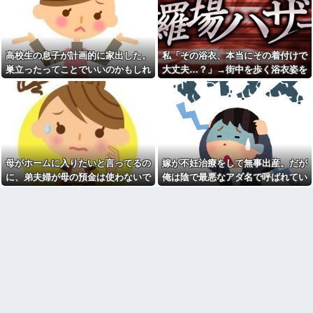
彼女と結婚の話をしていた時
あんたはねぇ…」私「また比べ
に言われたことが衝撃だった
るの？」→積もり積もった不満
がついに爆発して…
祖父が亡くなって遺品整理し
てたら大量の手紙が出てきた。
日本韓国台湾「少子化です」
全部同じ女性で祖父と恋愛関係
←わかる 中国北朝鮮「少子化
高校生の息子が計画的に家出した。
私「その浴衣、本当にその着付けで
だったっぽい
です」←強権国家でも止められ
ないのかよ
巣立ったってことでいいのかもしれ
大丈夫…？」→街中を歩く浴衣姿を
見知らぬママ「待って！車を
動かさないで！」私「え、何が
ラーメンハゲ「最近のインス
ないけど、なんか割り切れず...
見て、違和感ばかりが気になってし
あったの！？」→慌てて降りる
タントは店に出せるレベル」ラ
まい…
と園長先生が激怒していて…
ーメン大好きJK「店とインスタ
ントの良さは別のベクトル」他
私「この絵馬、切ないお願い
が書いてある…」友人「読んで
担当美容師と近所の道端でば
みて」→有名神社で見つけた願
ったり。美容師「早く前みたい
い事の内容に、思わず神様も困
に美容室に来てくださいよ～」
るだろうと思ってしまい…
私「もう少し落ち着いたらお願
母がホームに入りたいと言ってるの
嫁が不妊治療をして無事出産。だが
いします」
義妹夫のお兄さんが草加の集
に、弟夫婦が母の預金は使わないで
俺は陰で最悪なアダ名で呼ばれてい
まりにいてビックリ。義両親は
カメムシは同種のカメムシが
新興宗教大嫌いな人たちなのに...
発した臭いでショック死する事
と言ってきた。我が弟ながら情けな
た
がある
停車中に二人の子供を乗せた
くて溜息が出る
ヤンママに自転車ぶつけられ
既婚女性が夫に夕飯も用意せ
た。ヤンママ「おめーふざけん
ず週２で遊びに行くって多いか
なよっ！ぶつかってんじゃねー
な？遅くても21時には帰宅して
よ！弁償してもらうかんな！」...
るんだけど
チー牛「デブの事豚丼って呼
【驚愕】今週末は義実家に行
ぼうぜ！」←これが流行らなか
くんだけど、料理が大の苦手な
った理由
義母から衝撃的な一言を言われ
た!ええー...何なの?
【悲報】「美人すぎる県警本
部長」失職ｗｗｗｗｗｗｗｗｗ
数年前に私が旅行先で落とし
た財布の中身が何年も経ってか