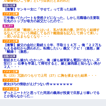
ル薔薇色ひこう疹」という症状だと言われた
【衝撃】ヤンキー女に「サせて」って言った結果
三年働いてたパートを突然クビになった。しかし元職場の主要取
引先のトップが母方の叔父だったので…
旦那の元嫁「離婚したとはいえ、私が本来の妻。許可なく結婚す
るなんてどういう神経してるの？離婚届を記入して持って来い」
→笑いが止まらなくなり・・・
【衝撃】嫁父の会社に勤続１０年、手取り１４万 → 俺「２２万も
らえる会社から誘われた。転職したい」義父「クビ！（激怒」嫁
「離婚！（激怒」
朝起きたら嫁がいなかった。俺（嫁も嫁実家も電話に出ない…不
安だ）→ 仕事を早退して帰宅すると、嫁と嫁両親と知らない男が
２人・・・
私（23）冗談のつもりで上司（27）に胸を揉ませた結果・・・
彼女(37)の情欲がえげつない件ｗｗｗｗｗｗｗ
ずっとニートだと思ってた同居の義弟が投資で旦那より稼いでる
とか知らなかった…