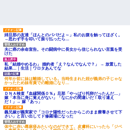
姉旦那の友達「ほんとのパパだよ～」私のお腹を触ってほざく。
→思わず手を叩いて振り払ったら…
夫に癌の余命宣告。その闘病中に長女から信じられない言葉を受
けた
私「結婚やめるわ」 婚約者「え？なんでなんで？」 → 放置した
結果…｜生活｜ワロタあんてな
何年か前に妹は離婚している。当時生まれた姪が義弟の子じゃな
かったため妹有責での離婚になり…
ＤＮＡ検査『血縁関係０％』旦那「やっぱり托卵だったんだ…」
嫁「本当に身に覚えがない」「なにかの間違いだ！取り違え
だ！」→ 嫁「あっ」
義兄嫁が義実家で「コロナ陽性だったからこのまま療養させて下
さい」と言い出してド修羅場になった
体中に赤い蕁麻疹みたいなのができて、皮膚科にいったら「ジベ