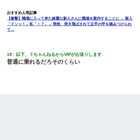
【衝撃】嫁父の会社に勤続１０年、手取り１４万 → 俺「２２万も
らえる会社から誘われた。転職したい」義父「クビ！（激怒」嫁
【衝撃】職場に入って来た綺麗な新人さんに職場を案内することに → 新人
「離婚！（激怒」
「ドンッ！」私「！？」→ 突然、突き飛ばされて左手の甲を踏みつけられ
て…
32歳ワイ、34歳の可愛い女と付き合うも現実を知ってしまい無事
死亡・・・
19
以下、？ちゃんねるからVIPがお送りします
宅飲みで女友達の乳を見てしまった・・・
普通に乗れるだろそのくらい
【衝撃】職場に入って来た綺麗な新人さんに職場を案内すること
に → 新人「ドンッ！」私「！？」→ 突然、突き飛ばされて左手
の甲を踏みつけられて…
彼女にプロポーズしてOK貰った俺、告げられた結婚条件にブチ切
れて無事婚約破棄・・・
近所のお寺に住み込みで手伝いしてる知的障害のオッサンがい
た。ある日、オッサンが火かき棒を持って顔を真っ赤にしながら
走り回っていて…