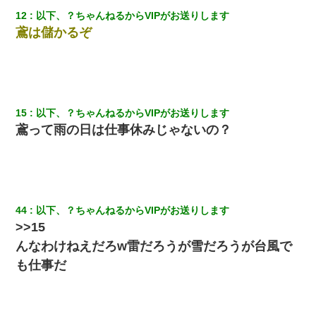
12
以下、？ちゃんねるからVIPがお送りします
妹が嘘つきな元カレと寄りを戻してしまったという話をしていた
ら、旦那の顔が曇って雰囲気が一転。そそくさと話を切り上げて
鳶は儲かるぞ
いつもより早く寝付いてしまった…｜生活｜ワロタあんてな
私「まとめ買いして冷凍ストックしてる」Ａ「ずるい！クレク
レ！」私「なんでよ」Ａ「ケーチ！バーカ！」→ 後日、Ａ旦那が
凸してきた
15
以下、？ちゃんねるからVIPがお送りします
鳶って雨の日は仕事休みじゃないの？
【ワロタ】姉から「肉食系14才、乳丸出し、毛はうっすら生えか
け」というタイトルで画像が送られてきた
9月に付き合い始めたけどこの、この人と結婚はないわと判断して
別れた。その元彼が交通事故で重体になっているらしく…
44
以下、？ちゃんねるからVIPがお送りします
小学生の妹が20代の弟とチューしてるのに、見て見ぬふりの親を
>>15
見てから実家を出た。それから15年、妹が弟の子を妊娠したらし
んなわけねえだろw雷だろうが雪だろうが台風で
くもう堕胎できない月なんだと母から連絡がきた…｜生活｜ワロ
タあんてな
も仕事だ
日航機墜落事故の「ここからは日本語で大丈夫ですよ〜」の絶望
感がヤバイ・・・