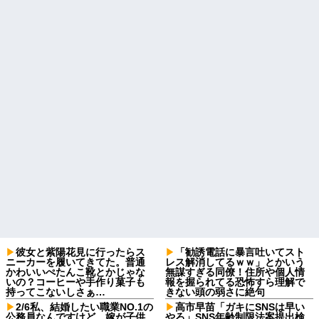
彼女と紫陽花見に行ったらス
「勧誘電話に暴言吐いてスト
ニーカーを履いてきてた。普通
レス解消してるｗｗ」とかいう
かわいいぺたんこ靴とかじゃな
無謀すぎる同僚！住所や個人情
いの？コーヒーや手作り菓子も
報を握られてる恐怖すら理解で
持ってこないしさぁ…
きない頭の弱さに絶句
2/6私、結婚したい職業NO.1の
高市早苗「ガキにSNSは早い
公務員なんですけど、嫁が子供
やろ」SNS年齢制限法案提出検