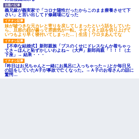
義兄嫁が義実家で「コロナ陽性だったからこのまま療養させて下
さい」と言い出してド修羅場になった
妹が嘘つきな元カレと寄りを戻してしまったという話をしていた
ら、旦那の顔が曇って雰囲気が一転。そそくさと話を切り上げて
いつもより早く寝付いてしまった…｜生活｜ワロタあんてな
【不幸な結婚式】新郎親族「ブスのくせにドレスなんか着ちゃっ
てさ～ほんと恥ずかしいわよね～（大声」新郎両親「！！！（土
下座」→ 結果・・・
｢昨日はお兄ちゃんと一緒にお風呂に入っちゃった～｣とか毎日兄
の話をしていたA子が事故で亡くなった。→Ａ子のお母さんの話に
驚愕…