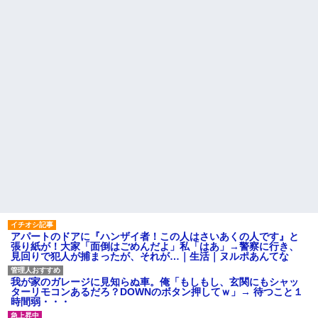
【悲報】思春期の娘に「キモ
ら別の旅行先で私自身によって
ッ」と言われたお父さん、グレ
拾われた
るｗｗｗｗｗｗｗ
俺の方が潔癖なのに嫁が俺に
ライチュウ「ピチューとピカ
片付けさせようとしない。スト
チュウより圧倒的に強いですｗ
レス半端ないので決別宣言し
ｗｗｗ」←こいつが不人気な理
た。嫁「頑張るから半年猶予を
由
ちょうだい」←頑張るポイント
【悲報】取引先専務「Aを20個
が的外れすぎて絶賛空回り中
注文する」 ぼく「いつも1～2
主な税金の成り立ちを調べて
個しか使わないけど本当に20で
みたよ
あってる？」 取専「あって
る」→結果『こう』なったんだ
がコレワイが悪いん
か？？？？？？？？
【悲報】 婚約指輪が「たった
の0.3ct」で毎日泣いてる私がヤ
バすぎる理由がコレｗｗｗｗｗ
ハードオフに売っていた4万
4000円のフィギュアがヤバすぎ
るｗｗｗｗｗｗ「こんな高い
の？ｗｗ」「逆に超安い」
アパートのドアに『ハンザイ者！この人はさいあくの人です』と
私「ちょっと、人の家の金庫
張り紙が！大家「面倒はごめんだよ」私「はあ」→警察に行き、
触らないでよ！」キチママ『そ
見回りで犯人が捕まったが、それが…｜生活｜ヌルポあんてな
こに金庫があったから、開けて
みようとしただけ☆』義兄「泥
は出てけ！二度と来るな！」結
我が家のガレージに見知らぬ車。俺「もしもし、玄関にもシャッ
果・・・
ターリモコンあるだろ？DOWNのボタン押してｗ」→ 待つこと１
私「初めて飲む味だけどなん
時間弱・・・
のお茶？」彼「ちっ！」私「」