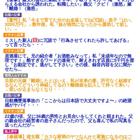
【ネット騒然】惨殺されたタ
らえる会社から誘われた。転職したい」義父「クビ！（激怒」嫁
ワマン頂き女子のこの動画、す
「離婚！（激怒」
げえええええｗｗｗｗｗｗｗｗ
ｗｗｗ
【驚愕】私「今まで育てた分のお金返してね(冗談)」息子「はい、
【愕然】白のクラウン俺氏、
3000万円」→数年後。私「妹が病気になったから援助して欲し
高速道路左車線を制限速度で走
い」→
った結果wwwwwwwwwwww
百年の恋12-899 食べた量を
ミスした新人(
)に冗談で「行為させてくれたら許してあげる」
張り合ってくる
って言ったら・・・
【悲報】佐藤輝明・・・２軍
でも盛大にやらかす←あまり悲
しませないでくれ
居酒屋にて。兄の紹介者「お酒飲みなって」私「未成年なので無
理です！」酷すぎるワードの連発で、耐えきれず店員に5千円を渡
し「お勘定です。逃がして下さい」その後、録音内容を父に聞か
せたら...
旦那の元嫁「離婚したとはいえ、私が本来の妻。許可なく結婚す
るなんてどういう神経してるの？離婚届を記入して持って来い」
→笑いが止まらなくなり・・・
日航機墜落事故の「ここからは日本語で大丈夫ですよ〜」の絶望
感がヤバイ・・・
22歳の頃、父に36歳の男性とお見合いをしてくれと頼まれた。父
の親会社の経営者の息子さんだったので、父も喜んで私の写真を
送ったんだが→
【修羅場】彼女親「カスな家柄のヤツなんかと家族になるのはご