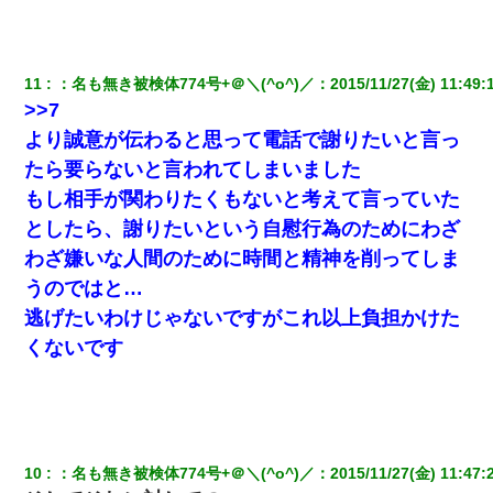
男だけどリベンジポノレノの被害者になって未だに人生が立ち直
せない
11
：
名も無き被検体774号+＠＼(^o^)／
：
2015/11/27(金) 11:49:
小学生の妹が20代の弟とチューしてるのに、見て見ぬふりの親を
見てから実家を出た。それから15年、妹が弟の子を妊娠したらし
>>7
くもう堕胎できない月なんだと母から連絡がきた…｜生活｜ワロ
タあんてな
より誠意が伝わると思って電話で謝りたいと言っ
たら要らないと言われてしまいました
元旦那から復縁要請。息子「最新型のiPhoneも買えない貧乏は嫌
もし相手が関わりたくもないと考えて言っていた
だ、再婚して」私「なら父親と暮らせ」息子「やった＾＾」私
（もう手遅れだったんだな…）
としたら、謝りたいという自慰行為のためにわざ
わざ嫌いな人間のために時間と精神を削ってしま
生保レディと行為する為に駆け引きしてみた結果ｗｗｗｗｗｗｗ
うのではと…
ｗｗｗｗｗ
逃げたいわけじゃないですがこれ以上負担かけた
くないです
22歳の頃、父に36歳の男性とお見合いをしてくれと頼まれた。父
の親会社の経営者の息子さんだったので、父も喜んで私の写真を
送ったんだが→
【GJ!】会社から帰宅中、広い駐車場にエンジンかけっ放しの車を
発見。しかも「ヒィ～」みたいな声も聞こえてきたので気になっ
て近寄ったら女の子がおっさんの下敷きになってた
10
：
名も無き被検体774号+＠＼(^o^)／
：
2015/11/27(金) 11:47: