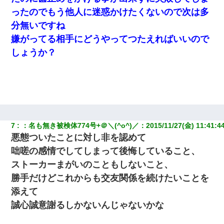
ったのでもう他人に迷惑かけたくないので次は多
最近うちの庭に知らない男の人がしょっちゅう入ってくる。それ
分無いですね
を職場で愚痴ったら、同僚男性が怒鳴りつけてきた。
嫌がってる相手にどうやってつたえればいいので
しょうか？
義兄嫁「娘が大学に入ったら下宿させて」私「しつこい、学校斡
旋のアパートに行け」→ 旦那が義兄に通報したら「志望校を変え
ろ！」とキレて・・・
新築の家で。クラクラするくらいの「白粉の匂い」が鼻につくも
嫁＆娘「そんな匂いしない…」ある日、友人奥「素敵なアンティ
ークですね！」俺（！？）
7
：
名も無き被検体774号+＠＼(^o^)／
：
2015/11/27(金) 11:41:4
彼女にプロポーズしてOK貰った俺、告げられた結婚条件にブチ切
悪態ついたことに対し非を認めて
れて無事婚約破棄・・・
咄嗟の感情でしてしまって後悔していること、
ストーカーまがいのこともしないこと、
義兄嫁が義実家で「コロナ陽性だったからこのまま療養させて下
さい」と言い出してド修羅場になった
勝手だけどこれからも交友関係を続けたいことを
添えて
私（23）冗談のつもりで上司（27）に胸を揉ませた結果・・・
誠心誠意謝るしかないんじゃないかな