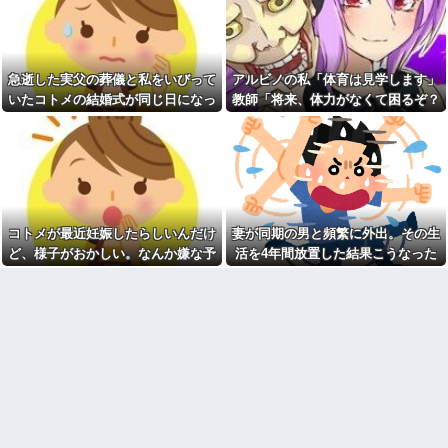
かった息子と本気で遊び続けた
ゼロ」を押し付けて人の収入ま
10年後…
で減らすな！残業したくない奴
は勝手に定時で帰ればいいだ
17歳の女です。自分があまり
ろ！！
にも性格がねじ曲がっていてど
う矯正したらいいのか分かりま
【乞食速報】ピカチュウさ
急逝した実父の葬儀と私をいびって
アルビノの私「体育は見学します」
せん
ん、大量に「半額」になってし
まうｗｗｗｗｗ他
いたコトメの結婚式が同じ日になっ
教師「将来、体力がなくて困るぞ？
親をCOしホッとした。母の貶
しがない日ってこんなに笑顔で
ものすごく混んでるコンビニ
てしまった。無理にでも来いと言わ
我慢して走れ！」→結果、膝を痛め
子供の相手ができるんだ
に中年の女性が子供3人を店内に
れてしまい...
て・・・
放牧。店内を走り回ってものを
ディズニーからの帰り道。夫
落としたりしても「こらーだめ
「息子連れて離れろ！あと警察
よー買わないよー」の声かけだ
に通報！」私「助けて！」駅員
け
「どうしました！？」→トンデ
モナイことに…
姪「結婚しても子供は産まな
い」私「どうして？」→理由を
【衝撃】ジャンポケ斉藤の妻
コトメが最近妊娠したらしいんだけ
妻が同期の男と頻繁に外出。その生
聞いてみると、思わず少子化の
さん、夫の求刑7年翌日に
現実を考えさせられて…
ど、様子がおかしい。なんか嫌な予
活を4年間放置した結果こうなった
Instagram更新しSNS民をザワつ
かせてしまう…
【唖然】浮気バレた旦那が嫁
感がして、コトメにこっそり電話し
に勢いで吐き出した結果ｗｗｗ
異なる2つの完成品を組み合わ
たら...
ｗ
せてさらにパワーアップする料
理「カツカレー」以外にない
1/2義弟娘「ママのアソコには
黒い絵があるんだよ！洗っても
【画像】現役最強の呼び声が
落ちないんだよ！」あー…だか
高いこの回転寿司、レベチ過ぎ
らいつも肌を隠してるのね。こ
る→ご覧くださいw w w w w w
んな田舎で刺青バレたら面倒な
w
事になっちゃうよ…→面倒な事
【悲報】高市おサナ、被爆者
に。
代表を睨み付けてしまいバチク
柿の種、以前は柿の種のピー
ソ炎上し始めるｗｗｗｗｗｗｗ
ナッツの方が好きだった
ｗｗ