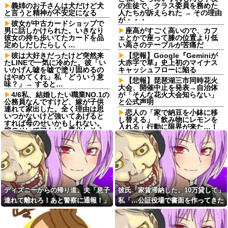
義姉のお子さんは犬だけど犬
の生徒で、クラス委員を務めた
と言うと精神が不安定になる
人たちが訴えられた → その理由
が・・・
彼女が中古カードショップで
男に話しかけられた。いきなり
座高がすごく高いので、カフ
彼女の持ち歩いてたカードを品
ェとかで座って膝の位置より低
定めしだしたらしく…
い高さのテーブルが苦痛だ
彼は大好きだったけど突然来
【悲報】Google『Geminiが
たLINEで一気に冷めた。彼「い
大赤字で草』史上初のマイナス
いかげん嘘を嘘で塗り固めるの
キャッシュフローに陥る
はやめてくれ」私「どういう意
【悲報】琵琶湖三市同時花火
味？」→ すると…
大会、開催中止を発表→自治体
4/6私、結婚したい職業NO.1の
が「そんな花火大会知らない」
公務員なんですけど、嫁が子供
と公式声明
連れて家出した。全く理由は思
恋人の「家で納豆を小鉢に移
いつかないけど強いてあげると
し替える」「飲み物にレモンを
すれば母のせいかもしれない。
入れる」行動に限界が来た…！
嫁のせいでアトピー悪化しそう
外では普通なのに、家だとペッ
→
トボトルからグラスに移したり
彼女がアイスコーヒーを作っ
ストローを使う謎の「丁寧な暮
てくれたんだけど、その作り方
らし」感が無理ｗｗｗ
が貧乏くさくて冷めた・・・
人類史上最高の優れた発明
主人の通帳を見たら、１０年
は？
間仕送りしている女性がいた。
【悲報】花火大会、詐欺扱い
主人に問い詰めたら、白状して...
ディズニーからの帰り道。夫「息子
彼氏「家賃滞納した。10万貸して」
され大炎上中！琵琶湖三市とも
レス半年で妻の胸が小さくな
「知らない」と公式声明⇒！
連れて離れろ！あと警察に通報！」
私「…公証役場で書面を作ってきた
った。だが突然・・・
「残業＝悪」と決めつける風
私「助けて！」駅員「どうしまし
ら考える」→結果・・・
俺「土日は鬼ごっこしよ
潮にブチ切れ！割増手当で稼げ
た！？」→トンデモナイことに…
う！」息子「うん！」→足が遅
るボーナスタイムなのに「残業