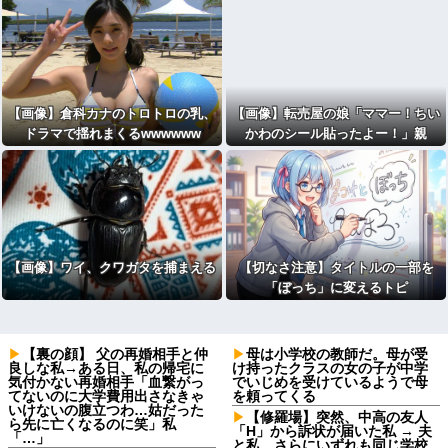
【画像】倉科カナのトロトロの乳、
【画像】転売屋の娘「ママー！ちい
ドラマで揺れまくるwwwwww
かわのシール貼ったよー！」親
「！！！！！！」
【画像】ワイ、クワガタを捕まえる
【切なさ注意】タイトルの一部を
「ぼっち」に変えるトピ
【裏の顔】 父の再婚相手と仲
母は小学校の教師だ。母が受
良しな私→ある日、私の帰宅に
け持ったクラスの女の子が中学
気付かない再婚相手「血繋がっ
でいじめを受けているようで母
てないのに大学費用出さなきゃ
を頼ってくる
いけないの腹立つわ…姑だった
【修羅場】突然、中高の友人
ら先に亡くなるのに笑」私
「H」から訴状が届いた私 → 夫
「…」
と私、さらにいずれも同じ学校