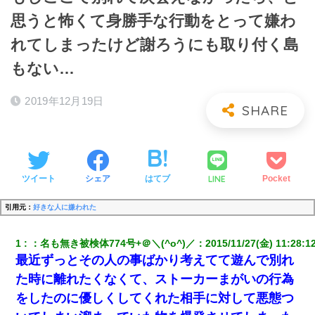
思うと怖くて身勝手な行動をとって嫌わ
れてしまったけど謝ろうにも取り付く島
もない…
2019年12月19日
LINE
ツイート
シェア
はてブ
Pocket
引用元：
好きな人に嫌われた
1
：
名も無き被検体774号+＠＼(^o^)／
：
2015/11/27(金) 11:28:1
最近ずっとその人の事ばかり考えてて遊んで別れ
た時に離れたくなくて、ストーカーまがいの行為
をしたのに優しくしてくれた相手に対して悪態つ