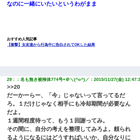
なのに一緒にいたいというわがまま
【衝撃】女友達から行為中に告白されてOKした結果
29
：
名も無き被検体774号+＠＼(^o^)／
：
2015/11/27(金) 12:47:
>>20
だーかーらー、「今」じゃないって言ってるだ
ろ。１だけじゃなく相手にも冷却期間が必要なん
だよ。
１週間程度待って、もう１回謝ってみ。
その間に、自分の考えを整理してみろよ。頼られ
るようになるにはどうすればいいか、自分なりに