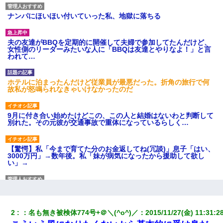
ナンパにほいほい付いていった私、地獄に落ちる
夫の友達がBBQを定期的に開催して夫婦で参加してたんだけど、
女性側のリーダーみたいな人に「BBQは友達とやりなよ！」と言
われて…
ホテルに泊まったんだけど従業員が最悪だった。折角の旅行で何
故私が怒鳴られなきゃいけなかったのだ
9月に付き合い始めたけどこの、この人と結婚はないわと判断して
別れた。その元彼が交通事故で重体になっているらしく…
【驚愕】私「今まで育てた分のお金返してね(冗談)」息子「はい、
3000万円」→数年後。私「妹が病気になったから援助して欲し
い」→
３２歳俺「ずっと好きでした！！付き合って下さい！」 ２５歳
彼女「うん！！絶対幸せになろうね！！！！」 → ７年後ｗｗ
ｗｗｗ
2
：
名も無き被検体774号+＠＼(^o^)／
：
2015/11/27(金) 11:31:2