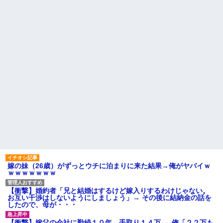
新卒の時に受けた会社の面接
【画像】のり弁の価格、庶民
で、趣味と地元の話だけして採
には届かなくなってしまう
用された
会社に突然「嫁に手を出した
統合失調症って何がどうヤバ
だろ」と怒りの電話が入った。
いの？「現実」と「妄想」の境
全く心当たりのない俺だった
界が崩れるってマジ？
が、事態は思わぬ展開に…
【前編】自分の息子が放置子
ハードオフに売っていた4万
だった。他所のお宅をピンポン
4000円のフィギュアがヤバすぎ
して「あそぼー」と家に上がり
るｗｗｗｗｗｗ「こんな高い
込みおやつをクレクレしてた。
の？ｗｗ」「逆に超安い」
田舎では普通のことだったので
私「ちょっと、人の家の金庫
ママ友に怒鳴られ仰天
触らないでよ！」キチママ『そ
私が考えた娘の名前を「画数
こに金庫があったから、開けて
が多い、バランスが悪い」と酷
みようとしただけ☆』義兄「泥
評してたトメ。命名式に娘を抱
は出てけ！二度と来るな！」結
っこして「バランスが取りにく
果・・・
い字ねぇ～あたち自分の名前だ
私「初めて飲む味だけどなん
いっきらーい」
のお茶？」彼「ちっ！」私「」
主な税金の成り立ちを調べて
【GIF】JSのカンチョーワロ
みたよ
タ
嫁の妹（26歳）がずっとウチに泊まりに来た結果→俺がヤバイｗ
後続車にクラクションを鳴ら
ｗｗｗｗｗｗｗ
され彼氏が逆切れ。「何クラク
ション鳴らしてんだ！降りてこ
いよ！」と怒鳴りだし...
【衝撃】婚約者「兄と結婚はするけど嫁入りするわけじゃない。
お互い干渉はしないようにしましょう」→ その後に結納金の話を
【衝撃】報酬100万円超の治験
したので、母が・・・
募集がこちらｗｗｗｗｗ(※画像
あり)
【衝撃】嫁父の会社に勤続１０年、手取り１４万 → 俺「２２万も