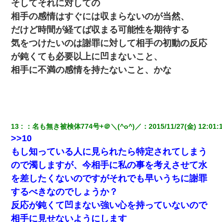
そしてそれに対しての
相手の感情はすぐには収まらないのが当然、
ワイ144kg彼女98kgデブカップル、1年間毎日行為しまくった結
果
だけど時間が経てば収まる可能性を期待する
気をつけたいのは謝罪に対して相手の初動の反応
【衝撃】ヤンキー女に「サせて」って言った結果
が鈍くても必要以上に凹まないこと、
相手に不満の感情を持たないこと、かな
13
：
名も無き被検体774号+＠＼(^o^)／
：
2015/11/27(金) 12:01:
>>10
もし知っている人に見られたら特定されてしまう
ので濁しますが、今相手に私の事を考えさせて水
を差したくないのですがそれでも早いうちに謝罪
するべきなのでしょうか？
反応が鈍くて凹まない強い心を持っていないので
相手に見せないようにします