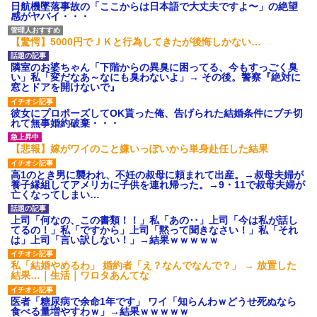
日航機墜落事故の「ここからは日本語で大丈夫ですよ〜」の絶望
感がヤバイ・・・
【驚愕】5000円でＪＫと行為してきたが後悔しかない…
隣室のお婆ちゃん「下階からの異臭に困ってる、今もすっごく臭
い」私「変だなあ～なにも臭わないよ」→ その後。警察『絶対に
窓とドアを開けないで』
彼女にプロポーズしてOK貰った俺、告げられた結婚条件にブチ切
れて無事婚約破棄・・・
【悲報】嫁がワイのこと嫌いっぽいから単身赴任した結果
高1のとき男に襲われ、不妊の叔母に頼まれて出産。→叔母夫婦が
養子縁組してアメリカに子供を連れ帰った。→9・11で叔母夫婦が
亡くなってしまい…
上司「何なの、この書類！！」私「あの‥」上司「今は私が話し
てるの！」私「ですから」上司「黙って聞きなさい！」私「それ
は」上司「言い訳しない！」→結果ｗｗｗｗｗ
私「結婚やめるわ」 婚約者「え？なんでなんで？」 → 放置した
結果…｜生活｜ワロタあんてな
医者「糖尿病で余命1年です」 ワイ「知らんわｗどうせ死ぬなら
食べる量増やすわｗ」→結果ｗｗｗｗｗ