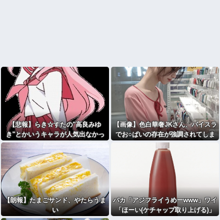
【悲報】らき☆すたの"高良みゆ
【画像】色白華奢JKさん、パイスラ
き"とかいうキャラが人気出なかっ
でお○ぱいの存在が強調されてしま
た理由、改めて見るとガチで謎www
うｗｗｗｗｗｗｗｗｗｗｗｗ
wwwwwwwwww
【朗報】たまごサンド、やたらうま
バカ「アジフライうめーwww」ワイ
い
「ほーい(ケチャップ取り上げる)」