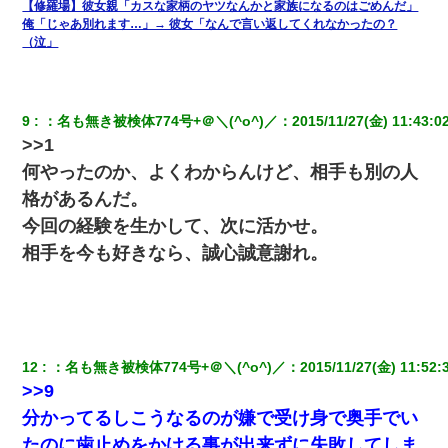
【修羅場】彼女親「カスな家柄のヤツなんかと家族になるのはごめんだ」
ワイアラサー主婦、昨晩久しぶりに夫と致した結果ｗｗｗｗｗ
俺「じゃあ別れます…」→ 彼女「なんで言い返してくれなかったの？
（泣」
童貞俺、宅飲みした女友達2人を家に泊めた結果ｗｗｗｗｗｗ
【衝撃】婚約者「兄と結婚はするけど嫁入りするわけじゃない。
9
：
名も無き被検体774号+＠＼(^o^)／
：
2015/11/27(金) 11:43:0
お互い干渉はしないようにしましょう」→ その後に結納金の話を
>>1
したので、母が・・・
何やったのか、よくわからんけど、相手も別の人
格があるんだ。
上司「何なの、この書類！！」私「あの‥」上司「今は私が話し
てるの！」私「ですから」上司「黙って聞きなさい！」私「それ
今回の経験を生かして、次に活かせ。
は」上司「言い訳しない！」→結果ｗｗｗｗｗ
相手を今も好きなら、誠心誠意謝れ。
出張中の旦那から『フリンしやがって、このクズ』と電話が。私
「本当に家まで来たの？証拠は？」旦那「俺の言葉が信じられな
いのか！」→ 離婚後
クラスで一人無口で誰とも話さない男子がいた。→修学旅行に来
12
：
名も無き被検体774号+＠＼(^o^)／
：
2015/11/27(金) 11:52:
なかったその男子に女子達がお土産を渡した。5分後…
>>9
分かってるしこうなるのが嫌で受け身で奥手でい
32歳ワイ、34歳の可愛い女と付き合うも現実を知ってしまい無事
死亡・・・
たのに歯止めをかける事が出来ずに失敗してしま