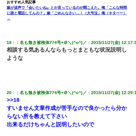
嫁が涙声で『会いたいね』とか言っているのが聞こえた。俺「こんな時間
に誰と電話してんの？」嫁「ごめんなさい…！（大号泣」俺（キターー）
→
18
：
名も無き被検体774号+＠＼(^o^)／
：
2015/11/27(金) 12:17:
相談する気あるんならもっとまともな状況説明し
ような
20
：
名も無き被検体774号+＠＼(^o^)／
：
2015/11/27(金) 12:29:
>>18
すいません文章作成が苦手なので良かったら分か
らない所を教えて下さい
出来るだけちゃんと説明したいので