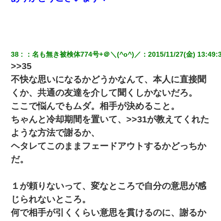
38
：
名も無き被検体774号+＠＼(^o^)／
：
2015/11/27(金) 13:49:
>>35
不快な思いになるかどうかなんて、本人に直接聞
くか、共通の友達を介して聞くしかないだろ。
ここで悩んでもムダ。相手が決めること。
ちゃんと冷却期間を置いて、>>31が教えてくれた
ような方法で謝るか、
ヘタレてこのままフェードアウトするかどっちか
だ。
１が頼りないって、変なところで自分の意思が感
じられないところ。
何で相手が引くくらい意思を貫けるのに、謝るか