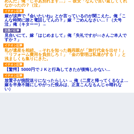
めんだ」俺「じゃあ別れます…」→ 彼女「なんで言い返してくれ
なかったの？（泣」
嫁が涙声で『会いたいね』とか言っているのが聞こえた。俺「こ
んな時間に誰と電話してんの？」嫁「ごめんなさい…！（大号
泣」俺（キターー）→
見合いにて。嫁「はじめまして」俺「失礼ですが○○さんご本人で
すか？」
私が遺産を相続。→それを知った義両親が「旅行代金を出せ！」
「リフォーム費用を負担しろ！」「金の管理は私達がする！」と
浅ましくも集りにきた。
【驚愕】5000円でＪＫと行為してきたが後悔しかない…
放置子が病院送りになったらしい → 俺（二度と帰ってくるなよ…
嫁を半身不随にしやがった恨みは、正直こんなもんじゃ晴れな
い）