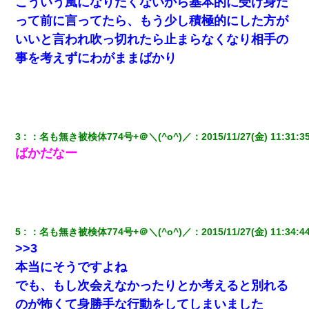
こういう風になりたくないから基本的に受け身だ
私が遺産を相続。→それを知った義両親が「旅行代金を出せ！」
「リフォーム費用を負担しろ！」「金の管理は私達がする！」と
って前に言ってたら、もう少し積極的にした方が
浅ましくも集りにきた。
いいと言われ吹っ切れたら止まらなくなり相手の
事を考えずにわがままばかり
居酒屋にて。兄の紹介者「お酒飲みなって」私「未成年なので無
理です！」酷すぎるワードの連発で、耐えきれず店員に5千円を渡
し「お勘定です。逃がして下さい」その後、録音内容を父に聞か
せたら...
【衝撃】ある工場に配属すると、女の人がみんな退職してしま
3
：
名も無き被検体774号+＠＼(^o^)／
：
2015/11/27(金) 11:31:3
う。会社「仕事がハードだし田舎で娯楽も少ないからキツイの
か…」→ 実際は違った
ばかだなー
【悲報】嫁がワイのこと嫌いっぽいから単身赴任した結果
朝起きたら嫁がいなかった。俺（嫁も嫁実家も電話に出ない…不
安だ）→ 仕事を早退して帰宅すると、嫁と嫁両親と知らない男が
5
：
名も無き被検体774号+＠＼(^o^)／
：
2015/11/27(金) 11:34:4
２人・・・
>>3
本当にそうですよね
【修羅場】彼女親「カスな家柄のヤツなんかと家族になるのはご
でも、もし次会えなかったりとか考えると別れる
めんだ」俺「じゃあ別れます…」→ 彼女「なんで言い返してくれ
なかったの？（泣」
のが怖くて身勝手な行動をしてしまいました