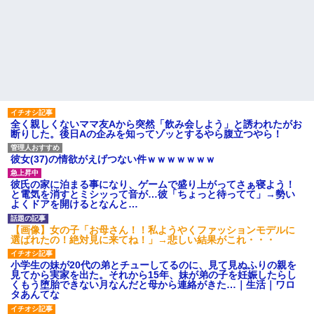
全く親しくないママ友Aから突然「飲み会しよう」と誘われたがお
断りした。後日Aの企みを知ってゾッとするやら腹立つやら！
彼女(37)の情欲がえげつない件ｗｗｗｗｗｗｗ
彼氏の家に泊まる事になり、ゲームで盛り上がってさぁ寝よう！
と電気を消すとミシッって音が…彼「ちょっと待ってて」→勢い
よくドアを開けるとなんと…
【画像】女の子「お母さん！！私ようやくファッションモデルに
選ばれたの！絶対見に来てね！」→悲しい結果がこれ・・・
小学生の妹が20代の弟とチューしてるのに、見て見ぬふりの親を
見てから実家を出た。それから15年、妹が弟の子を妊娠したらし
くもう堕胎できない月なんだと母から連絡がきた…｜生活｜ワロ
タあんてな