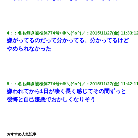
彼氏の家に泊まる事になり、ゲームで盛り上がってさぁ寝よう！
と電気を消すとミシッって音が…彼「ちょっと待ってて」→勢い
よくドアを開けるとなんと…
4
：
名も無き被検体774号+＠＼(^o^)／
：
2015/11/27(金) 11:33:1
書店「息子さんが万引きしました」私「はっ？(息子目の前にいる
し…)うちの子ではないので迎えに行きません」→息子を名乗って
嫌がってるのだって分かってる、分かってるけど
た人物の正体が判明するも・・・
やめられなかった
【悲報】お風呂で父親と姉が完全に行為してるんだが...
さっき嫁から、「愛しています」ってメールが届いた。俺も「愛
してます」って送ったら
8
：
名も無き被検体774号+＠＼(^o^)／
：
2015/11/27(金) 11:42:1
嫌われてから1日が凄く長く感じてその間ずっと
200万を貸したコウトから、追加で400万の申し込み、私「無理。
後悔と自己嫌悪でおかしくなりそう
義弟より娘たちが大事」旦那「娘たちが成人したら別れよう」私
（は？）
裁判官「お互いに最後に言いたいことはありますか」バカ夫
「…」A「夫を一発殴らせてほしい」裁判官「どうぞ」