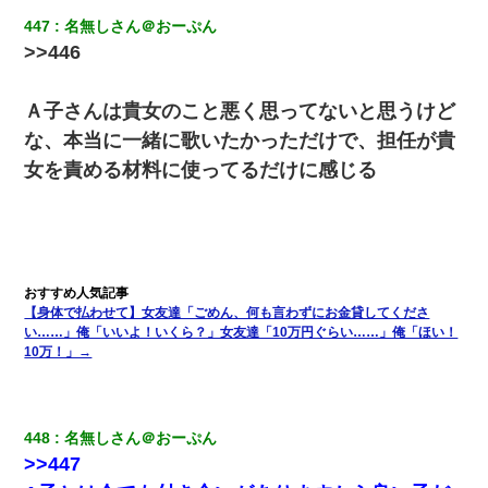
て知ってる？」
447
名無しさん＠おーぷん
>>446
朝起きたら嫁がいなかった。俺（嫁も嫁実家も電話に出ない…不
安だ）→ 仕事を早退して帰宅すると、嫁と嫁両親と知らない男が
２人・・・
Ａ子さんは貴女のこと悪く思ってないと思うけど
な、本当に一緒に歌いたかっただけで、担任が貴
姉旦那の友達「ほんとのパパだよ～」私のお腹を触ってほざく。
→思わず手を叩いて振り払ったら…
女を責める材料に使ってるだけに感じる
裁判官「お互いに最後に言いたいことはありますか」バカ夫
「…」A「夫を一発殴らせてほしい」裁判官「どうぞ」
出張中の旦那から『フリンしやがって、このクズ』と電話が。私
「本当に家まで来たの？証拠は？」旦那「俺の言葉が信じられな
【身体で払わせて】女友達「ごめん、何も言わずにお金貸してくださ
いのか！」→ 離婚後
い……」俺「いいよ！いくら？」女友達「10万円ぐらい……」俺「ほい！
10万！」→
妻が亡くなったんだけど正直ガチで嬉しい
448
名無しさん＠おーぷん
>>447