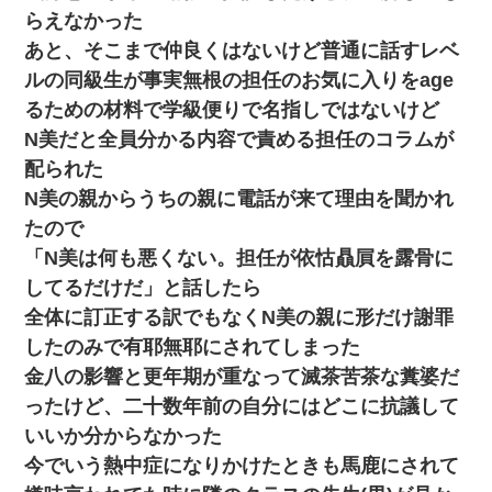
らえなかった
あと、そこまで仲良くはないけど普通に話すレベ
ルの同級生が事実無根の担任のお気に入りをage
るための材料で学級便りで名指しではないけど
N美だと全員分かる内容で責める担任のコラムが
配られた
N美の親からうちの親に電話が来て理由を聞かれ
たので
「N美は何も悪くない。担任が依怙贔屓を露骨に
してるだけだ」と話したら
全体に訂正する訳でもなくN美の親に形だけ謝罪
したのみで有耶無耶にされてしまった
金八の影響と更年期が重なって滅茶苦茶な糞婆だ
ったけど、二十数年前の自分にはどこに抗議して
いいか分からなかった
今でいう熱中症になりかけたときも馬鹿にされて