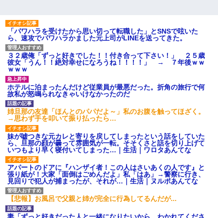
「パワハラを受けたから思い切って転職した」とSNSで呟いた
ら、速攻でパワハラかました元上司がLINEを送ってきた。
３２歳俺「ずっと好きでした！！付き合って下さい！」 ２５歳
彼女「うん！！絶対幸せになろうね！！！！」 → ７年後ｗｗ
ｗｗｗ
ホテルに泊まったんだけど従業員が最悪だった。折角の旅行で何
故私が怒鳴られなきゃいけなかったのだ
姉旦那の友達「ほんとのパパだよ～」私のお腹を触ってほざく。
→思わず手を叩いて振り払ったら…
妹が嘘つきな元カレと寄りを戻してしまったという話をしていた
ら、旦那の顔が曇って雰囲気が一転。そそくさと話を切り上げて
いつもより早く寝付いてしまった…｜生活｜ワロタあんてな
アパートのドアに『ハンザイ者！この人はさいあくの人です』と
張り紙が！大家「面倒はごめんだよ」私「はあ」→警察に行き、
見回りで犯人が捕まったが、それが…｜生活｜ヌルポあんてな
【悲報】お風呂で父親と姉が完全に行為してるんだが...
妻「ずっと好きだった人と一緒になりたいから、わかれてくださ