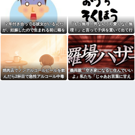
義両親「空き家になるし住ん
撃退したったｗｗ←矛盾だらけ
でいいよ」私たち「じゃあお言
のトメにブーメラン刺さりまく
葉に甘えて…」→引っ越した途
り
端、予想外の出来事が待ってい
て…
常務「結婚はまだか？」私
「この待遇でどうやって結婚す
２年付き合ってる彼女がいるんだ
「もう無理！男なんて可愛くない無
新幹線で。車掌「グリーン車
るんです？」→飲み会で本音を
からご退出ください」乗客
が、妊娠したので生まれる前に籍を
理！」と言って子供を置いて出て行
返したら場が静まり返って…
「…」→注意されても動かない
入れたいと言われた。俺は種がほぼ
った息子嫁
乗客を見ていたら、その直後ま
石材店事務の面接行ってきた
さかの展開に…
が、募集内容と仕事内容が全然
無いはずなのに...
違った。接客と清掃、草取りと
【ファ！？】面接官「日本に
かが仕事ｗ
刀鍛冶は何人いるか推定してく
ださい」 俺「188人です」 面
【画像】このボケて、破壊力
接官「どういう風に考えました
ありすぎてクッソワロタｗｗｗ
か？」 俺「知ってました」→
ｗｗｗｗｗｗ
この後『こう』なったんだがマ
焼肉店でノンアルコールビールを飲
義両親「空き家になるし住んでいい
帰って来た旦那「今日もご飯
ジで納得いかない！！！！！
ないの？なんで？」私「自転車
んだら2杯目で急性アルコール中毒
よ」私たち「じゃあお言葉に甘え
オワコン扱いされていたデジ
ないしスーパーまで歩いて一時
になった。それで警察と保健所を巻
て…」→引っ越した途端、予想外の
モンさん、令和に全盛期を超え
間。無理よ！」→結果ｗｗｗ
る利益を生み出していた
き込む騒ぎに…
出来事が待っていて…
コトメの結婚式で、知らない
【速報】れいわ新選組さん
間にお祝いの歌を弾き語りする
「いのちの党」に改名ｗｗｗｗ
事になってた
ｗｗｗｗ
旦那の同僚女が旦那の元カ
【画像】完全オフの佐々木
ノ。なのにしょっちゅうペアで
希、●●スを隠すことができてな
仕事してて遅くまで残業したり
いwwww
二人で出張に行ったり。なんで
「今度の出張は一人で行く」っ
【画像】令和最新版のあのち
て嘘つくのかな
ゃん、可愛過ぎてワイらにブッ
刺さりまくりw w w w w w
休んだ翌日、先輩パートに申