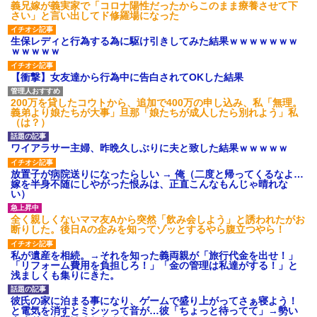
げえええええｗｗｗｗｗｗｗｗ
義兄嫁が義実家で「コロナ陽性だったからこのまま療養させて下
ｗｗｗ
さい」と言い出してド修羅場になった
【愕然】白のクラウン俺氏、
高速道路左車線を制限速度で走
生保レディと行為する為に駆け引きしてみた結果ｗｗｗｗｗｗｗ
った結果wwwwwwwwwwww
ｗｗｗｗｗ
百年の恋12-899 食べた量を
張り合ってくる
【衝撃】女友達から行為中に告白されてOKした結果
【悲報】佐藤輝明・・・２軍
でも盛大にやらかす←あまり悲
200万を貸したコウトから、追加で400万の申し込み、私「無理。
しませないでくれ
義弟より娘たちが大事」旦那「娘たちが成人したら別れよう」私
（は？）
ワイアラサー主婦、昨晩久しぶりに夫と致した結果ｗｗｗｗｗ
放置子が病院送りになったらしい → 俺（二度と帰ってくるなよ…
嫁を半身不随にしやがった恨みは、正直こんなもんじゃ晴れな
い）
全く親しくないママ友Aから突然「飲み会しよう」と誘われたがお
断りした。後日Aの企みを知ってゾッとするやら腹立つやら！
私が遺産を相続。→それを知った義両親が「旅行代金を出せ！」
「リフォーム費用を負担しろ！」「金の管理は私達がする！」と
浅ましくも集りにきた。
彼氏の家に泊まる事になり、ゲームで盛り上がってさぁ寝よう！
と電気を消すとミシッって音が…彼「ちょっと待ってて」→勢い