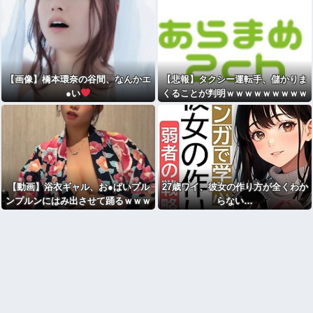
【画像】橋本環奈の谷間、なんかエ
【悲報】タクシー運転手、儲かりま
●い
くることが判明ｗｗｗｗｗｗｗｗｗ
ｗｗｗｗｗｗｗｗｗｗｗｗｗｗｗｗ
【動画】浴衣ギャル、お●ぱいプル
27歳ワイ、彼女の作り方が全くわか
ンプルンにはみ出させて踊るｗｗｗ
らない…
ｗｗｗ