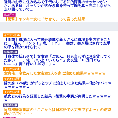
近所のお寺に住み込みで手伝いしてる知的障害のオッサンがい
た。ある日、オッサンが火かき棒を持って顔を真っ赤にしながら
走り回っていて…
【衝撃】ヤンキー女に「サせて」って言った結果
【衝撃】職場に入って来た綺麗な新人さんに職場を案内すること
に → 新人「ドンッ！」私「！？」→ 突然、突き飛ばされて左手
の甲を踏みつけられて…
【身体で払わせて】女友達「ごめん、何も言わずにお金貸してく
ださい……」俺「いいよ！いくら？」女友達「10万円ぐら
い……」俺「ほい！10万！」→
童貞俺、宅飲みした女友達2人を家に泊めた結果ｗｗｗｗｗｗ
嫁の妹（26歳）がずっとウチに泊まりに来た結果→俺がヤバイｗ
ｗｗｗｗｗｗｗ
彼女との行為を録画した結果→衝撃の事実が判明したｗｗｗｗｗ
ｗ
日航機墜落事故の「ここからは日本語で大丈夫ですよ〜」の絶望
感がヤバイ・・・