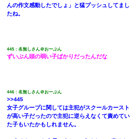
日航機墜落事故の「ここからは日本語で大丈夫ですよ〜」の絶望
感がヤバイ・・・
んの作文感動したでしょ」と猛プッシュしてまし
たね。
居酒屋にて。兄の紹介者「お酒飲みなって」私「未成年なので無
理です！」酷すぎるワードの連発で、耐えきれず店員に5千円を渡
し「お勘定です。逃がして下さい」その後、録音内容を父に聞か
せたら...
445
名無しさん＠おーぷん
アパートのドアに『ハンザイ者！この人はさいあくの人です』と
張り紙が！大家「面倒はごめんだよ」私「はあ」→警察に行き、
ずいぶん頭の弱い子ばかりだったんだな
見回りで犯人が捕まったが、それが…｜生活｜ヌルポあんてな
我が家のガレージに見知らぬ車。俺「もしもし、玄関にもシャッ
ターリモコンあるだろ？DOWNのボタン押してｗ」→ 待つこと１
時間弱・・・
446
名無しさん＠おーぷん
>>445
今日夫の実家に泊ったんだけど、朝起きたら股間がなんかモッコ
リしてた
女子グループに関しては主犯がスクールカースト
が高い子だったので主犯に逆らえなくて責めてい
日曜日、会社の窓を見ると同僚の姿。俺（あれ？ディズニーシー
た子もいたかもしれません。
じゃ？）→俺電話「今何してんの？」同僚「シーで並んでるこ
と！」俺「会社にいない？」→次の瞬間、すごい鳥肌が立った