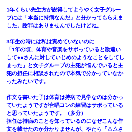
【戦争】不妊の俺嫁に弟嫁が2日間4歳児を託児 俺嫁はそこまで気
1年くらい先生方が説得してようやく女子グルー
にしてなかったが、あまりにも子供が俺嫁に懐くので最後らへん
顔引きつってた → そして弟嫁が迎えに来た翌日…
プには「本当に持病なんだ」と分かってもらえま
した。謝罪はありませんでしたけどね。
【驚愕】5000円でＪＫと行為してきたが後悔しかない…
3年生の時には私は責めていないのに
彼女(37)の情欲がえげつない件ｗｗｗｗｗｗｗ
「1年の頃、体育や音楽をサボっていると勘違い
して●●さんに対していじめのようなことをしてし
私は家が貧しくて、手に職をつけようと看護師になった。だけど
まった」と女子グループの主犯が悩んでいると主
卒業を控えた年の1月末、車にひかれて看護師になれなくなった。
犯の担任に相談されたので本気で分かっていなか
小学生の妹が20代の弟とチューしてるのに、見て見ぬふりの親を
ったみたいです。
見てから実家を出た。それから15年、妹が弟の子を妊娠したらし
くもう堕胎できない月なんだと母から連絡がきた…｜生活｜ワロ
タあんてな
作文を書いた子は体育は持病で見学なのは分かっ
ていたようですが合唱コンの練習はサボっている
22歳の頃、父に36歳の男性とお見合いをしてくれと頼まれた。父
と思っていたようです。（多分）
の親会社の経営者の息子さんだったので、父も喜んで私の写真を
送ったんだが→
担任は持病のことを知っているのになぜこんな作
文を載せたのか分かりませんが、やたら「△△さ