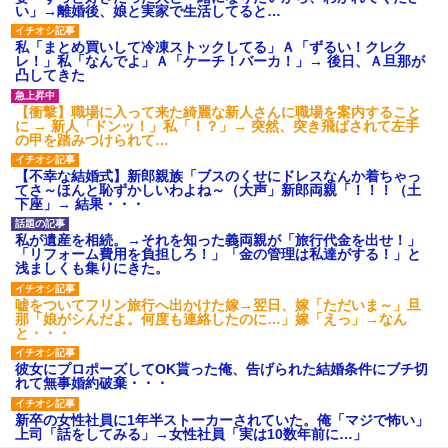
い」→離婚後、娘と実家で生活してると…
私「まとめ買いして冷凍ストックしてる」Ａ「ずるい！クレク
レ！」私「なんでよ」Ａ「ケーチ！バーカ！」→ 後日、Ａ旦那が
凸してきた
【衝撃】職場に入って来た綺麗な新人さんに職場を案内すること
に → 新人「ドンッ！」私「！？」→ 突然、突き飛ばされて左手
の甲を踏みつけられて…
【不幸な結婚式】新郎親族「ブスのくせにドレスなんか着ちゃっ
てさ～ほんと恥ずかしいわよね～（大声」新郎両親「！！！（土
下座」→ 結果・・・
私が遺産を相続。→それを知った義両親が「旅行代金を出せ！」
「リフォーム費用を負担しろ！」「金の管理は私達がする！」と
浅ましくも集りにきた。
嘘をついてフリン旅行へ出かけた嫁→翌日、嫁「ただいま～」旦
那「娘がシんだよ。何度も連絡したのに…」嫁「えっ」→なん
と・・・
彼女にプロポーズしてOK貰った俺、告げられた結婚条件にブチ切
れて無事婚約破棄・・・
新卒の女性社員に1年半ストーカーされていた。俺「マジで怖い」
上司「話をしてみる」→女性社員「実は10数年前に…」