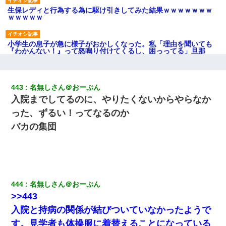
生保レディと行為する為に駆け引きしてみた結果ｗｗｗｗｗｗｗ
ｗｗｗｗｗ
小学生の息子が急に様子がおかしくなった。私「理由を聞いても
『わかんない！』って怒鳴り付けてくるし、困っってる」旦那
「話してみるよ」→ 後日・・・
わい(42)渋谷の夜のサービスで19の女の子にゴックンさせた結果
443
名無しさん＠おーぷん
ｗｗｗｗｗｗｗｗ
入院までしてるのに、やりたくないからやらなか
った、ずるい！ってなるのか
デパートの外商『私さんだと名乗る女が、ツケで宝石を買おうと
していて…』私「！？」→ 翌日。ママ友たちの様子が微妙におか
バカの集団
しくなり・・・
体中に赤い蕁麻疹みたいなのができて、皮膚科にいったら「ジベ
ル薔薇色ひこう疹」という症状だと言われた
444
名無しさん＠おーぷん
義兄嫁「娘が大学に入ったら下宿させて」私「しつこい、学校斡
>>443
旋のアパートに行け」→ 旦那が義兄に通報したら「志望校を変え
ろ！」とキレて・・・
入院と持病の関係が結びついていなかったようで
す。見学者も体操服に着替えることになっている