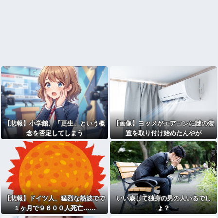
【悲報】小学館、「更生」という概
【画像】ヨッメがエアコンに謎の装
念を否定してしまう
置を取り付け始めたんやが
【悲報】ドイツ人、猛烈な熱波でで
いい歳して独身の男の人いるでし
１ヶ月で９６００人死亡……
ょ？