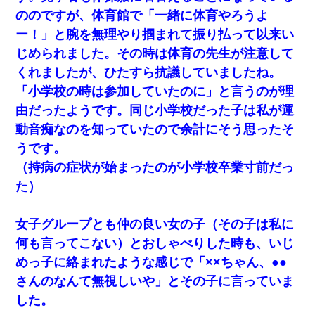
最近うちの庭に知らない男の人がしょっちゅう入ってくる。それ
ののですが、体育館で「一緒に体育やろうよ
を職場で愚痴ったら、同僚男性が怒鳴りつけてきた。
ー！」と腕を無理やり掴まれて振り払って以来い
じめられました。その時は体育の先生が注意して
父が他界→父のフリン相手『どうか相続を放棄して下さい、昔の
ことは謝ります。ごめんなさい…』私「お子さんはフリン略奪婚
くれましたが、ひたすら抗議していましたね。
って知ってるの？」相手『 』結果→
「小学校の時は参加していたのに」と言うのが理
由だったようです。同じ小学校だった子は私が運
同じマンションに住んでる女性が鍵をわかりやすいところに隠し
ている事に気づいた俺「忍びこんでみよう！」→ 結果
動音痴なのを知っていたので余計にそう思ったそ
うです。
私が遺産を相続。→それを知った義両親が「旅行代金を出せ！」
（持病の症状が始まったのが小学校卒業寸前だっ
「リフォーム費用を負担しろ！」「金の管理は私達がする！」と
浅ましくも集りにきた。
た）
｢昨日はお兄ちゃんと一緒にお風呂に入っちゃった～｣とか毎日兄
女子グループとも仲の良い女の子（その子は私に
の話をしていたA子が事故で亡くなった。→Ａ子のお母さんの話に
驚愕…
何も言ってこない）とおしゃべりした時も、いじ
めっ子に絡まれたような感じで「××ちゃん、●●
【報告者がキチ】嫁「妊娠した」俺『それじゃあ皆に祝ってもら
さんのなんて無視しいや」とその子に言っていま
おう』友人達を家に連れ帰ってホームパーティー→俺『皆に祝え
てもらえて良かったな！』→
した。