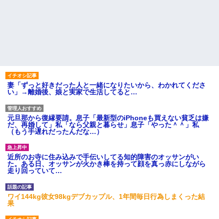
妻「ずっと好きだった人と一緒になりたいから、わかれてくださ
い」→離婚後、娘と実家で生活してると…
元旦那から復縁要請。息子「最新型のiPhoneも買えない貧乏は嫌
だ、再婚して」私「なら父親と暮らせ」息子「やった＾＾」私
（もう手遅れだったんだな…）
近所のお寺に住み込みで手伝いしてる知的障害のオッサンがい
た。ある日、オッサンが火かき棒を持って顔を真っ赤にしながら
走り回っていて…
ワイ144kg彼女98kgデブカップル、1年間毎日行為しまくった結
果