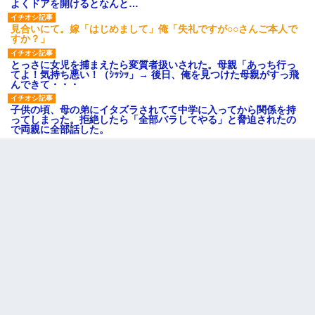
よくドアを開けるとなんと…
見合いにて。嫁「はじめまして」俺「失礼ですが○○さんご本人で
すか？」
とっさに女児を捕まえたら変質者扱いされた。母親「あっち行っ
てよ！気持ち悪い！（ｼｯｼｯ」→ 後日、俺を見つけた母親がすっ飛
んできて・・・
子供の頃、母の弟にイタズラされてて中学に入ってから関係を持
ってしまった。拒絶したら「全部バラしてやる」と脅迫されたの
で両親に全部話した。