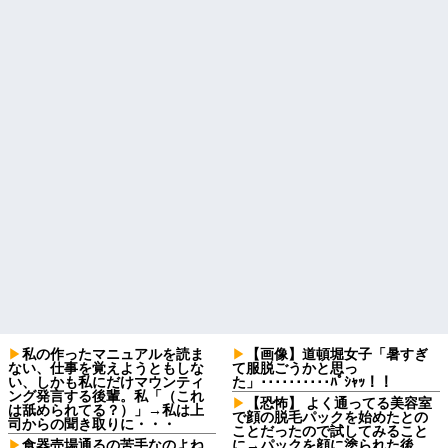
私の作ったマニュアルを読ま
【画像】道頓堀女子「暑すぎ
ない、仕事を覚えようともしな
て服脱ごうかと思っ
い、しかも私にだけマウンティ
た」･･････････ﾊﾟｼｬｯ！！
ング発言する後輩。私「（これ
【恐怖】 よく通ってる美容室
は舐められてる？）」→私は上
で顔の脱毛パックを始めたとの
司からの聞き取りに・・・
ことだったので試してみること
食器売場通るの苦手なのよね
に→パックを顔に塗られた後、