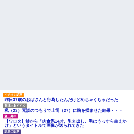
し送りあるかと確認したらいき
自杀殳するための道中で露出
なりキレられた。このパートの
狂に出会った。自分でもよく分
性格悪くないか？
からないけどソイツの腕をしっ
かり掴んで境遇を泣きながら話
【速報】専門家「イオンモー
した。すると露出狂は…
ル熊本の爆心地に”こんなも
の”があったんだけど…」
ハードオフに売っていた4万
4000円のフィギュアがヤバすぎ
24歳の嫁に性的な魅力を感じ
るｗｗｗｗｗｗ「こんな高い
なくなったので離婚したい件
の？ｗｗ」「逆に超安い」
主な税金の成り立ちを調べて
私「ちょっと、人の家の金庫
みたよ
触らないでよ！」キチママ『そ
こに金庫があったから、開けて
みようとしただけ☆』義兄「泥
は出てけ！二度と来るな！」結
果・・・
私「初めて飲む味だけどなん
のお茶？」彼「ちっ！」私「」
【GIF】JSのカンチョーワロ
タ
後続車にクラクションを鳴ら
され彼氏が逆切れ。「何クラク
昨日37歳のおばさんと行為したんだけどめちゃくちゃだった
ション鳴らしてんだ！降りてこ
いよ！」と怒鳴りだし...
私（23）冗談のつもりで上司（27）に胸を揉ませた結果・・・
【衝撃】報酬100万円超の治験
募集がこちらｗｗｗｗｗ(※画像
あり)
【ワロタ】姉から「肉食系14才、乳丸出し、毛はうっすら生えか
け」というタイトルで画像が送られてきた
【ネット騒然】惨殺されたタ
ワマン頂き女子のこの動画、す