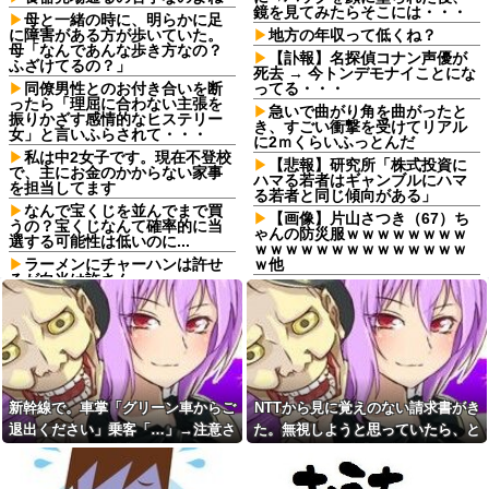
鏡を見てみたらそこには・・・
母と一緒の時に、明らかに足
に障害がある方が歩いていた。
地方の年収って低くね？
母「なんであんな歩き方なの？
【訃報】名探偵コナン声優が
ふざけてるの？」
死去 → 今トンデモナイことにな
同僚男性とのお付き合いを断
ってる・・・
ったら「理屈に合わない主張を
急いで曲がり角を曲がったと
振りかざす感情的なヒステリー
き、すごい衝撃を受けてリアル
女」と言いふらされて・・・
に2ｍくらいふっとんだ
私は中2女子です。現在不登校
【悲報】研究所「株式投資に
で、主にお金のかからない家事
ハマる若者はギャンブルにハマ
を担当してます
る若者と同じ傾向がある」
なんで宝くじを並んでまで買
【画像】片山さつき（67）ち
うの？宝くじなんて確率的に当
ゃんの防災服ｗｗｗｗｗｗｗｗ
選する可能性は低いのに...
ｗｗｗｗｗｗｗｗｗｗｗｗｗｗ
ラーメンにチャーハンは許せ
ｗ他
るが白米は許さん
【画像】井口裕香(36)、タンク
嫁が不治の病を罹患。懸命に
トップがはち切れそうなくらい
支えていたある日、嫁が「治ら
デカイｗｗｗｗｗｗｗｗｗｗｗ
ねぇもんは治らねぇんだよ」と
血を見て失神した俺が「殺人
言い出した
事件の被害者（遺体）」と勘違
友達の家に遊びに行ったらア
いされ現場が大パニックに！勇
ルバムに私の写真が飾ってあっ
敢なおばちゃんとオジサン達の
た。しかも私が知らない写真
団結力と勘違い劇がこちらｗｗ
新幹線で。車掌「グリーン車からご
NTTから見に覚えのない請求書がき
俺「日記に書いてある“檻”っ
日頃から「泥棒の9割は韓国
退出ください」乗客「…」→注意さ
た。無視しようと思っていたら、と
て何だ？」嫁「どうして読んだ
人」と嫌韓発言を繰り返すト
れても動かない乗客を見ていたら、
んでもない事実が判明して…
の…」→その言葉の本当の意味
メ！冬ソナにハマり私のヨン様
を知って愕然として…
グッズを勝手に持ち出したの
その直後まさかの展開に…
で、トメ自身の「あの自論」で