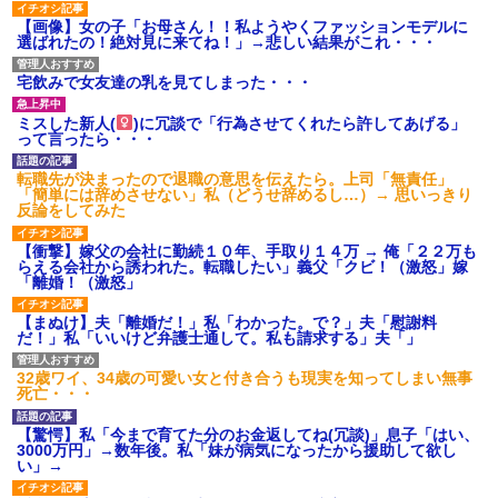
【画像】女の子「お母さん！！私ようやくファッションモデルに
選ばれたの！絶対見に来てね！」→悲しい結果がこれ・・・
宅飲みで女友達の乳を見てしまった・・・
ミスした新人(
)に冗談で「行為させてくれたら許してあげる」
って言ったら・・・
転職先が決まったので退職の意思を伝えたら。上司「無責任」
「簡単には辞めさせない」私（どうせ辞めるし…）→ 思いっきり
反論をしてみた
【衝撃】嫁父の会社に勤続１０年、手取り１４万 → 俺「２２万も
らえる会社から誘われた。転職したい」義父「クビ！（激怒」嫁
「離婚！（激怒」
【まぬけ】夫「離婚だ！」私「わかった。で？」夫「慰謝料
だ！」私「いいけど弁護士通して。私も請求する」夫「」
32歳ワイ、34歳の可愛い女と付き合うも現実を知ってしまい無事
死亡・・・
【驚愕】私「今まで育てた分のお金返してね(冗談)」息子「はい、
3000万円」→数年後。私「妹が病気になったから援助して欲し
い」→