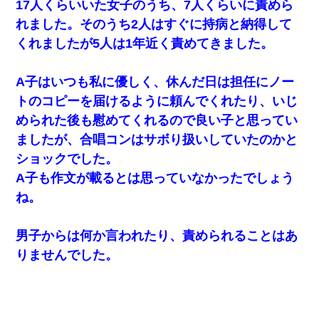
17人くらいいた女子のうち、7人くらいに責めら
【復讐】義兄嫁「生活費、足りない分を貸してほしい」私「貸す
れました。そのうち2人はすぐに持病と納得して
わけないでしょｗｗｗｗ」→ 理由を話したら泣き出して・・私
（あまりにも希望通り）
くれましたが5人は1年近く責めてきました。
ナンパにほいほい付いていった私、地獄に落ちる
A子はいつも私に優しく、休んだ日は担任にノー
トのコピーを届けるように頼んでくれたり、いじ
【悲報】お風呂で父親と姉が完全に行為してるんだが...
められた後も慰めてくれるので良い子と思ってい
ましたが、合唱コンはサボり扱いしていたのかと
男だけどリベンジポノレノの被害者になって未だに人生が立ち直
ショックでした。
せない
A子も作文が載るとは思っていなかったでしょう
【衝撃】婚約者「兄と結婚はするけど嫁入りするわけじゃない。
ね。
お互い干渉はしないようにしましょう」→ その後に結納金の話を
したので、母が・・・
男子からは何か言われたり、責められることはあ
中途採用のAが部長から呼び出された。Aはヘラヘラと部屋に入っ
りませんでした。
ていき、1時間後に号泣しながら出てきて…
嫁が弁護士を連れてきて「悪いと思うなら慰謝料を払って離婚し
ろ」→ 俺「完全に恐喝になってますね」「お前、これが詐欺だっ