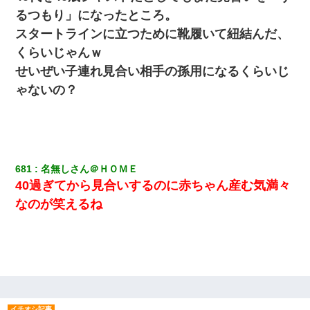
【悲報】嫁がワイのこと嫌いっぽいから単身赴任した結果
るつもり」になったところ。
スタートラインに立つために靴履いて紐結んだ、
【衝撃】ヤンキー女に「サせて」って言った結果
くらいじゃんｗ
せいぜい子連れ見合い相手の孫用になるくらいじ
彼氏家「うちは墨入れるのが伝統だから。お前も彫れ」 → 結果…
ゃないの？
高1のとき男に襲われ、不妊の叔母に頼まれて出産。→叔母夫婦が
養子縁組してアメリカに子供を連れ帰った。→9・11で叔母夫婦が
亡くなってしまい…
681
名無しさん＠ＨＯＭＥ
嫁の妹（26歳）がずっとウチに泊まりに来た結果→俺がヤバイｗ
ｗｗｗｗｗｗｗ
40過ぎてから見合いするのに赤ちゃん産む気満々
なのが笑えるね
ホテルに泊まったんだけど従業員が最悪だった。折角の旅行で何
故私が怒鳴られなきゃいけなかったのだ
放置子が病院送りになったらしい → 俺（二度と帰ってくるなよ…
嫁を半身不随にしやがった恨みは、正直こんなもんじゃ晴れな
い）