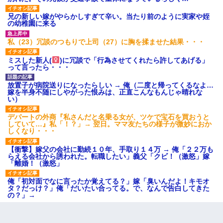
兄の新しい嫁がやらかしすぎて辛い。当たり前のように実家や姪
の幼稚園に来る
私（23）冗談のつもりで上司（27）に胸を揉ませた結果・・・
ミスした新人(
)に冗談で「行為させてくれたら許してあげる」
って言ったら・・・
放置子が病院送りになったらしい → 俺（二度と帰ってくるなよ…
嫁を半身不随にしやがった恨みは、正直こんなもんじゃ晴れな
い）
デパートの外商『私さんだと名乗る女が、ツケで宝石を買おうと
していて…』私「！？」→ 翌日。ママ友たちの様子が微妙におか
しくなり・・・
【衝撃】嫁父の会社に勤続１０年、手取り１４万 → 俺「２２万も
らえる会社から誘われた。転職したい」義父「クビ！（激怒」嫁
「離婚！（激怒」
俺「初対面でなに言ったか覚えてる？」嫁「臭いんだよ！キモオ
タ？だっけ？」俺「だいたい合ってる。で、なんで告白してきた
の？」→