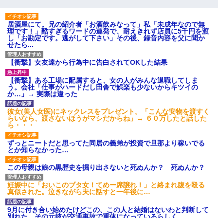
居酒屋にて。兄の紹介者「お酒飲みなって」私「未成年なので無
理です！」酷すぎるワードの連発で、耐えきれず店員に5千円を渡
し「お勘定です。逃がして下さい」その後、録音内容を父に聞か
せたら...
【衝撃】女友達から行為中に告白されてOKした結果
【衝撃】ある工場に配属すると、女の人がみんな退職してしま
う。会社「仕事がハードだし田舎で娯楽も少ないからキツイの
か…」→ 実際は違った
彼女(美人女医)にネックレスをプレゼント。「こんな安物を渡すく
らいなら、渡さないほうがマシだからね」→ ６０万したと話した
ら・・・
ずっとニートだと思ってた同居の義弟が投資で旦那より稼いでる
とか知らなかった…
この母親は娘の黒歴史を掘り出さないと死ぬんか？ 死ぬんか？
妊娠中に「おいこのブタ女！てめー席譲れ！」と絡まれ腹を殴る
真似された。泣きながら夫に話すと一年後に…
9月に付き合い始めたけどこの、この人と結婚はないわと判断して
別れた。その元彼が交通事故で重体になっているらしく…