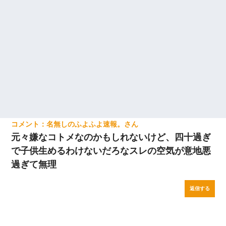
せない
見合いにて。嫁「はじめまして」俺「失礼ですが○○さんご本人で
すか？」
友人「酒の勢いで女先輩をホテルに連れ込んだｗｗｗｗｗ」俺
「…」
裁判官「お互いに最後に言いたいことはありますか」バカ夫
「…」A「夫を一発殴らせてほしい」裁判官「どうぞ」
名無しのふよふよ速報。
元々嫌なコトメなのかもしれないけど、四十過ぎ
で子供生めるわけないだろなスレの空気が意地悪
過ぎて無理
返信する