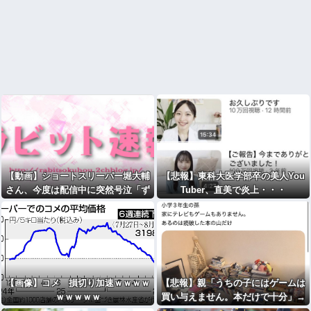
【動画】ショートスリーパー堀大輔
【悲報】東科大医学部卒の美人You
さん、今度は配信中に突然号泣「ず
Tuber、直美で炎上・・・
っと涙が止まらない」
【画像】コメ 損切り加速ｗｗｗｗ
【悲報】親「うちの子にはゲームは
ｗｗｗｗｗ
買い与えません。本だけで十分」→
結果ｗｗｗ