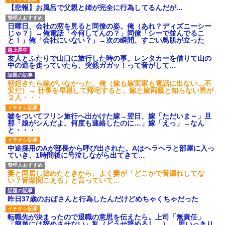
【悲報】お風呂で父親と姉が完全に行為してるんだが...
小学生の息子が急に様子がおかしくなった。私「理由を聞いても
『わかんない！』って怒鳴り付けてくるし、困っってる」旦那
「話してみるよ」→ 後日・・・
日曜日、会社の窓を見ると同僚の姿。俺（あれ？ディズニーシー
じゃ？）→俺電話「今何してんの？」同僚「シーで並んでるこ
と！」俺「会社にいない？」→次の瞬間、すごい鳥肌が立った
上司「何なの、この書類！！」私「あの‥」上司「今は私が話し
てるの！」私「ですから」上司「黙って聞きなさい！」私「それ
友人とふたりで山口に旅行した時の事。レンタカーを借りて山の
は」上司「言い訳しない！」→結果ｗｗｗｗｗ
中の道を走っていたら、突然ガガッ！って音がして…
朝起きたら嫁がいなかった。俺（嫁も嫁実家も電話に出ない…不
３２歳俺「ずっと好きでした！！付き合って下さい！」 ２５歳
安だ）→ 仕事を早退して帰宅すると、嫁と嫁両親と知らない男が
彼女「うん！！絶対幸せになろうね！！！！」 → ７年後ｗｗ
２人・・・
ｗｗｗ
嘘をついてフリン旅行へ出かけた嫁→翌日、嫁「ただいま～」旦
那「娘がシんだよ。何度も連絡したのに…」嫁「えっ」→なん
と・・・
ワイアラサー主婦、昨晩久しぶりに夫と致した結果ｗｗｗｗｗ
中途採用のAが部長から呼び出された。Aはヘラヘラと部屋に入っ
ていき、1時間後に号泣しながら出てきて…
三年働いてたパートを突然クビになった。しかし元職場の主要取
引先のトップが母方の叔父だったので…
妻と同居し始めたときから、よく妻が「どこかで音漏れしてな
い？音楽聞こえる」と言っていて…
私「結婚やめるわ」 婚約者「え？なんでなんで？」 → 放置した
結果…｜生活｜ワロタあんてな
昨日37歳のおばさんと行為したんだけどめちゃくちゃだった
転職先が決まったので退職の意思を伝えたら。上司「無責任」
とっさに女児を捕まえたら変質者扱いされた。母親「あっち行っ
「簡単には辞めさせない」私（どうせ辞めるし…）→ 思いっきり