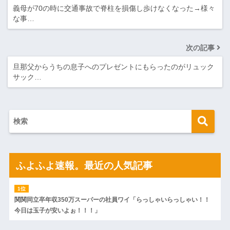
義母が70の時に交通事故で脊柱を損傷し歩けなくなった→様々
な事…
次の記事
旦那父からうちの息子へのプレゼントにもらったのがリュック
サック…
ふよふよ速報。最近の人気記事
関関同立卒年収350万スーパーの社員ワイ「らっしゃいらっしゃい！！
今日は玉子が安いよぉ！！！」