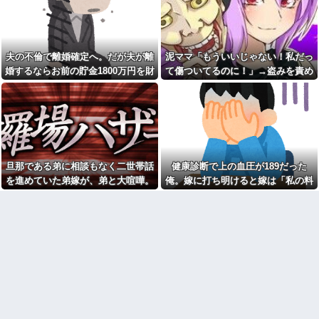
に殺到。人口増加数が全国一位
て割り込む身勝手な俺様思考に
に
イライラ・・・
流行を無視したとき「正直ダ
旦那の浮気で離婚し、その後
サくね？」ってなるファッショ
再婚。その間、激デブだった私
ン上げてけ
も病気で30kg減→20年後、元旦
夫の不倫で離婚確定へ。だが夫が離
泥ママ「もういいじゃない！私だっ
那が近くに引っ越してきたのだ
【画像】こんな感じのクルマ
が…久しぶりに会った元旦那の
婚するならお前の貯金1800万円を財
て傷ついてるのに！」→盗みを責め
で車中泊旅したいよな？？？
態度に衝撃！！！
産分与しろ」と言い出した
られた泥ママがまさかの被害者アピ
【画像】俺たちの姫本田望
【急増】「外国人受け入れ反
結、久しぶりに画像を投稿した
ール。その言い分に周囲から笑いが
対」56.3％に わずか2年で20.7
結果→やっぱりワイらの姫だっ
ポイント増、東大調査「若い世
漏れてしまい…
たw w w w w w w w w w
代ほど増加」
【画像】ワイの会社の女さ
私が入院しているとき、義兄
ん、『コレ』を強調し過ぎて完
嫁が私の子供達に「お母さんが
全にあたしこ枠を狙ってるんだ
死んだらどうするの？うちでは
がw w w w w w w w w w w w
旦那である弟に相談もなく二世帯話
健康診断で上の血圧が189だった
引き取れないわよ。」と
私「血まみれで何してるんで
を進めていた弟嫁が、弟と大喧嘩。
俺。嫁に打ち明けると嫁は「私の料
どいつもこいつも、ちゅーだ
すか！？」婆さん「腕が抜けな
とかネコパンチだとか…。 うち
その騒動で夫婦仲は最悪になったは
理は間違ってない」
いのよ…助けて！」→帰宅した
のは俺を起こすとき、手足の指
ら玄関前がとんでもない修羅場
ずが…
を噛みますが何か。【再】
になっていて…
日本円、協調介入も米雇用統
ミスドで隣の席の女性二人の
計も無効化の流れ他
会話が聞こえてきた。その内容
が、旦那と離婚したくてでっち
こども園から孫が怪我した迎
上げのDV証拠を...
えにと連絡あり。石をどかして
ミミズ集め足の上に石を落とし
俺「おっちゃん、何してるん
たそうな
ですか…？」作業着の男性
「…」→歩道橋の上で目にした
Ａちゃんママは遊園地や水族
光景に言葉を失った…
館が大嫌い。夏休みのお出かけ
先はおばあちゃんちだけ。私の