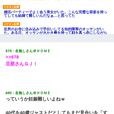
婚活パーティーでよく会う美女がいた。こんな完璧な容姿を持っ
てしても結婚て難しいんだなぁ…と思ってた
近所のお寺に住み込みで手伝いしてる知的障害のオッサンがい
た。ある日、オッサンが火かき棒を持って顔を真っ赤にしながら
走り回っていて…
夫の友達がBBQを定期的に開催して夫婦で参加してたんだけど、
679
名無しさん＠ＨＯＭＥ
女性側のリーダーみたいな人に「BBQは友達とやりなよ！」と言
>>678
われて…
旦那さんＧＪ！
[緊急]ベロベロの女に声をかけて行為してきた結果
ミスした新人(
)に冗談で「行為させてくれたら許してあげる」
って言ったら・・・
680
名無しさん＠ＨＯＭＥ
っていうか妊娠難しいよねｗ
ずっとニートだと思ってた同居の義弟が投資で旦那より稼いでる
とか知らなかった…
40代を40歳ジャストだとしてもまだ見合いを「す