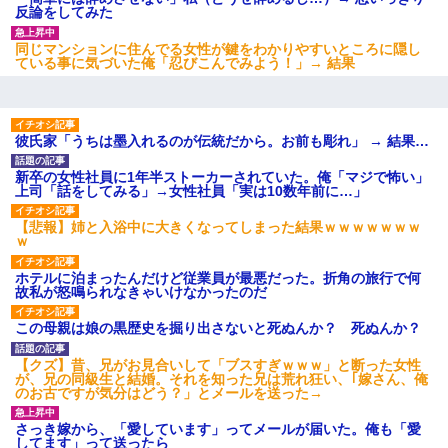
てよ！気持ち悪い！（ｼｯｼｯ」→ 後日、俺を見つけた母親がすっ飛
反論をしてみた
んできて・・・
同じマンションに住んでる女性が鍵をわかりやすいところに隠し
ている事に気づいた俺「忍びこんでみよう！」→ 結果
夫に癌の余命宣告。その闘病中に長女から信じられない言葉を受
けた
彼氏家「うちは墨入れるのが伝統だから。お前も彫れ」 → 結果…
結婚生活10ヶ月目で嫁から一方的に「もう冷めた」と離婚切り出
された
新卒の女性社員に1年半ストーカーされていた。俺「マジで怖い」
上司「話をしてみる」→女性社員「実は10数年前に…」
兄の新しい嫁がやらかしすぎて辛い。当たり前のように実家や姪
の幼稚園に来る
【悲報】姉と入浴中に大きくなってしまった結果ｗｗｗｗｗｗｗ
ｗ
宅飲みで女友達の乳を見てしまった・・・
ホテルに泊まったんだけど従業員が最悪だった。折角の旅行で何
故私が怒鳴られなきゃいけなかったのだ
この母親は娘の黒歴史を掘り出さないと死ぬんか？ 死ぬんか？
嫁が涙声で『会いたいね』とか言っているのが聞こえた。俺「こ
んな時間に誰と電話してんの？」嫁「ごめんなさい…！（大号
泣」俺（キターー）→
【クズ】昔、兄がお見合いして「ブスすぎｗｗｗ」と断った女性
が、兄の同級生と結婚。それを知った兄は荒れ狂い、｢嫁さん、俺
のお古ですが気分はどう？」とメールを送った→
22歳の頃、父に36歳の男性とお見合いをしてくれと頼まれた。父
の親会社の経営者の息子さんだったので、父も喜んで私の写真を
さっき嫁から、「愛しています」ってメールが届いた。俺も「愛
送ったんだが→
してます」って送ったら