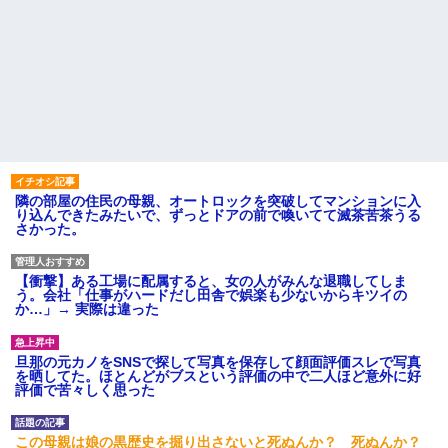
隣の部屋の住民の母親、オートロックを突破してマンションに入
り込んできたみたいで、ずっとドアの前で喚いてて滅茶苦茶うる
さかった。
【衝撃】ある工場に配属すると、女の人がみんな退職してしま
う。会社「仕事がハードだし田舎で娯楽も少ないからキツイの
か…」→ 実際は違った
旦那の元カノをSNSで探して写真を保存して顔面評価スレで写真
を晒してた。ほとんどがブスという評価の中で二人ほど意外に好
評価で苦々しく思った
この母親は娘の黒歴史を掘り出さないと死ぬんか？ 死ぬんか？