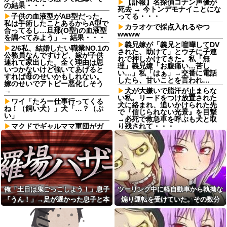
【訃報】名探偵コナン声優が
の結果・・・
死去 → 今トンデモナイことにな
子供の血液型がAB型だった。
ってる・・・
私は手術したことあるからA型で
カラオケで採点入れるやつ
合ってるし…旦那(O型)の血液型
wwww
を調べてみよう」→ 結果・・・
義兄嫁が「義兄と喧嘩してDV
2/6私、結婚したい職業NO.1の
された、助けて」とウチに子連
公務員なんですけど、嫁が子供
れで押しかけてきた。私「無
連れて家出した。全く理由は思
理」義兄嫁「お腹痛い…苦し
いつかないけど強いてあげると
い…」私「はぁ」→交番に電話
すれば母のせいかもしれない。
したら、甘いことを言われ…
嫁のせいでアトピー悪化しそう
→
犬が大嫌いで脂汗が止まらな
い私。リードをつけ放置された
ワイ「たろー仕事行ってくる
犬に絡まれ、追いかけられた先
ね！（飼い犬）」犬「…？（ぷ
で『信じられない光景』を目撃
い」
→必死で救急車を呼ぶも犬と取
マクドでギャルママ軍団がガ
り残されて・・・
キを放って動物園。ワシ「自分
やる夫のダンジョン運営記
らのママにもっと遊んで欲しい
186-雑談所ネタ120 宮藤汁と
やんな？」ガキ「遊んでほし
は！？+埋めネタ「宮藤家の一
い」ワシ「魔法の言葉があるよ...
日」
生理の予定が８月６日なんだ
やる夫のダンジョン運営記
けど７月２９日にドバッと鮮血
186-雑談所ネタ120 宮藤汁と
でたから生理かな？って思った
は！？+埋めネタ「宮藤家の一
のよね
俺「土日は鬼ごっこしよう！」息子
ツーリング中に軽自動車から執拗な
日」
私は中2女子です。現在不登校
「うん！」→足が遅かった息子と本
煽り運転を受けていた。その数分
仕事終わりのコンビニでレジ
で、主にお金のかからない家事
順番待ち中に老害ジジイが堂々
気で遊び続けた10年後…
後、思わぬ結末を目撃することにな
を担当してます
の横入り！「次の方どうぞ」の
り…
【謎】日本人、何故か名古屋
案内を自分への合図と勘違いし