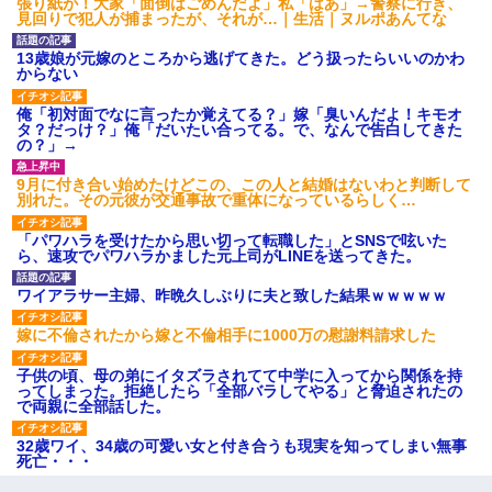
張り紙が！大家「面倒はごめんだよ」私「はあ」→警察に行き、
ワマン頂き女子のこの動画、す
見回りで犯人が捕まったが、それが…｜生活｜ヌルポあんてな
げえええええｗｗｗｗｗｗｗｗ
ｗｗｗ
【愕然】白のクラウン俺氏、
13歳娘が元嫁のところから逃げてきた。どう扱ったらいいのかわ
高速道路左車線を制限速度で走
からない
った結果wwwwwwwwwwww
百年の恋12-899 食べた量を
俺「初対面でなに言ったか覚えてる？」嫁「臭いんだよ！キモオ
張り合ってくる
タ？だっけ？」俺「だいたい合ってる。で、なんで告白してきた
の？」→
【悲報】佐藤輝明・・・２軍
でも盛大にやらかす←あまり悲
しませないでくれ
9月に付き合い始めたけどこの、この人と結婚はないわと判断して
別れた。その元彼が交通事故で重体になっているらしく…
「パワハラを受けたから思い切って転職した」とSNSで呟いた
ら、速攻でパワハラかました元上司がLINEを送ってきた。
ワイアラサー主婦、昨晩久しぶりに夫と致した結果ｗｗｗｗｗ
嫁に不倫されたから嫁と不倫相手に1000万の慰謝料請求した
子供の頃、母の弟にイタズラされてて中学に入ってから関係を持
ってしまった。拒絶したら「全部バラしてやる」と脅迫されたの
で両親に全部話した。
32歳ワイ、34歳の可愛い女と付き合うも現実を知ってしまい無事
死亡・・・