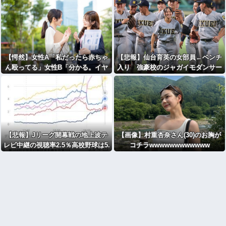
【愕然】女性A「私だったら赤ちゃ
【悲報】仙台育英の女部員←ベンチ
ん殴ってる」女性B「分かる。イヤ
入り 強豪校のジャガイモダンサー
イヤ期で絶対コ〇す」⇒！！
←ベンチ外
【悲報】Jリーグ開幕戦の地上波テ
【画像】村重杏奈さん(30)のお胸が
レビ中継の視聴率2.5％高校野球は5.
コチラwwwwwwwwwwww
0％これもう閉幕戦じゃねえか