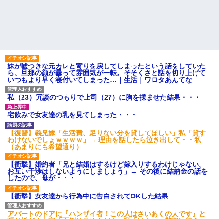
【家族内争い】 嫁のピアノを
母「可哀想。孫ちゃんと一緒に
兄嫁が欲しがり親も譲れと言い
ＴＤＬに連れて行ってあげた
出した結果…ｗｗｗｗ
い」→Ａママに烈火の如くキレ
【悲報】 マイナ保険証のクソ
られた
ぶり、バレるｗｗｗｗｗｗｗｗ
こども園から孫が怪我した迎
ｗ
えにと連絡あり。石をどかして
ハードオフに売っていた4万
ミミズ集め足の上に石を落とし
4000円のフィギュアがヤバすぎ
たそうな
るｗｗｗｗｗｗ「こんな高い
妹が嘘つきな元カレと寄りを戻してしまったという話をしていた
【悲報】『自認レイブンクロ
の？ｗｗ」「逆に超安い」
ら、旦那の顔が曇って雰囲気が一転。そそくさと話を切り上げて
ー』 ← こいつらのタチ悪い率は
いつもより早く寝付いてしまった…｜生活｜ワロタあんてな
私「ちょっと、人の家の金庫
異常
触らないでよ！」キチママ『そ
【衝撃】嫁の言葉に確信！5年
こに金庫があったから、開けて
私（23）冗談のつもりで上司（27）に胸を揉ませた結果・・・
間拒否の末、離婚を決意した理
みようとしただけ☆』義兄「泥
由が切なすぎるｗｗｗｗ
は出てけ！二度と来るな！」結
果・・・
主な税金の成り立ちを調べて
宅飲みで女友達の乳を見てしまった・・・
みたよ
私「初めて飲む味だけどなん
のお茶？」彼「ちっ！」私「」
【復讐】義兄嫁「生活費、足りない分を貸してほしい」私「貸す
わけないでしょｗｗｗｗ」→ 理由を話したら泣き出して・・私
【GIF】JSのカンチョーワロ
（あまりにも希望通り）
タ
後続車にクラクションを鳴ら
【衝撃】婚約者「兄と結婚はするけど嫁入りするわけじゃない。
され彼氏が逆切れ。「何クラク
お互い干渉はしないようにしましょう」→ その後に結納金の話を
ション鳴らしてんだ！降りてこ
したので、母が・・・
いよ！」と怒鳴りだし...
【衝撃】報酬100万円超の治験
【衝撃】女友達から行為中に告白されてOKした結果
募集がこちらｗｗｗｗｗ(※画像
あり)
アパートのドアに『ハンザイ者！この人はさいあくの人です』と
【ネット騒然】惨殺されたタ