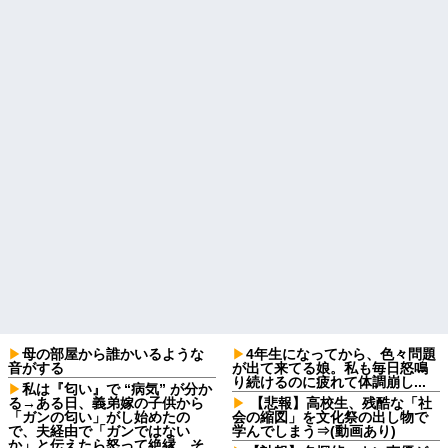
母の部屋から誰かいるような
4年生になってから、色々問題
音がする
が出て来てる娘。私も毎日怒鳴
り続けるのに疲れて体調崩し...
私は『匂い』で “病気” が分か
る→ある日、義弟嫁の子供から
【悲報】高校生、残酷な「社
「ガンの匂い」がし始めたの
会の縮図」を文化祭の出し物で
で、夫経由で「ガンではない
学んでしまう⇒(動画あり)
か」と伝えたら怒って絶縁、そ