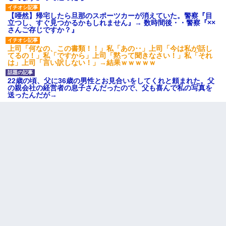
【唖然】帰宅したら旦那のスポーツカーが消えていた。警察『目
昨日37歳のおばさんと行為したんだけどめちゃくちゃだった
立つし、すぐ見つかるかもしれません』→ 数時間後・・警察『××
さんご存じですか？』
姉旦那の友達「ほんとのパパだよ～」私のお腹を触ってほざく。
上司「何なの、この書類！！」私「あの‥」上司「今は私が話し
→思わず手を叩いて振り払ったら…
てるの！」私「ですから」上司「黙って聞きなさい！」私「それ
は」上司「言い訳しない！」→結果ｗｗｗｗｗ
22歳の頃、父に36歳の男性とお見合いをしてくれと頼まれた。父
10年ほど前、息子がまだ年中だった時に離婚したんだけど、一昨
の親会社の経営者の息子さんだったので、父も喜んで私の写真を
年の暮れに突然息子が職場を訪ねてきた。
送ったんだが→
転職先が決まったので退職の意思を伝えたら。上司「無責任」
「簡単には辞めさせない」私（どうせ辞めるし…）→ 思いっきり
反論をしてみた
【ワロタ】姉から「肉食系14才、乳丸出し、毛はうっすら生えか
け」というタイトルで画像が送られてきた
同じマンションに住んでる女性が鍵をわかりやすいところに隠し
ている事に気づいた俺「忍びこんでみよう！」→ 結果
男だけどリベンジポノレノの被害者になって未だに人生が立ち直