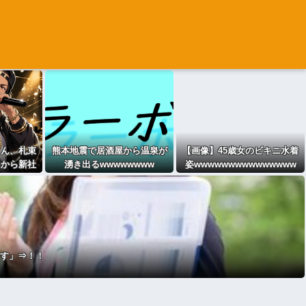
さん、札束
熊本地震で居酒屋から温泉が
【画像】45歳女のビキニ水着
民から新社
湧き出るwwwwwwww
姿wwwwwwwwwwwwwww
くらいしか
れる
〇す」⇒！！