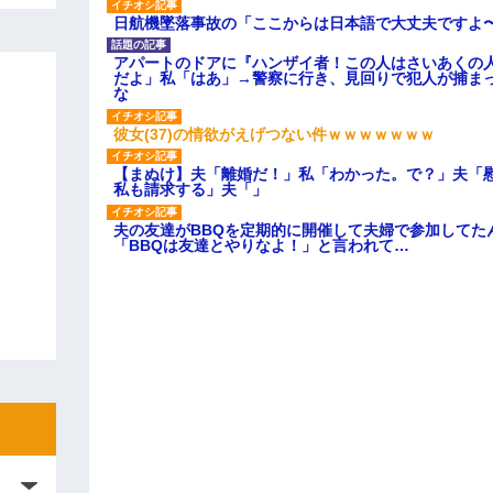
日航機墜落事故の「ここからは日本語で大丈夫ですよ
アパートのドアに『ハンザイ者！この人はさいあくの
だよ」私「はあ」→警察に行き、見回りで犯人が捕ま
な
彼女(37)の情欲がえげつない件ｗｗｗｗｗｗｗ
【まぬけ】夫「離婚だ！」私「わかった。で？」夫「
私も請求する」夫「」
夫の友達がBBQを定期的に開催して夫婦で参加してた
「BBQは友達とやりなよ！」と言われて…