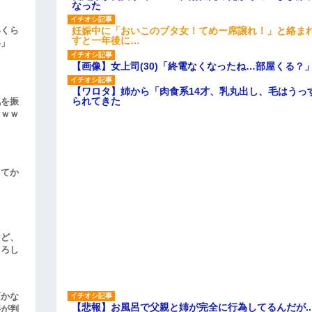
なった
妊娠中に「おいこのブタ女！てめー席譲れ！」と絡ま
いくら
すと一年後に…
い」
【画像】女上司(30)「終電なくなったね…部屋くる？
【ワロタ】姉から「肉食系14才、乳丸出し、毛はうっ
られてきた
気を振
ｗｗｗ
してか
けど、
よろし
頃かな
【悲報】お風呂で父親と姉が完全に行為してるんだが..
事が判