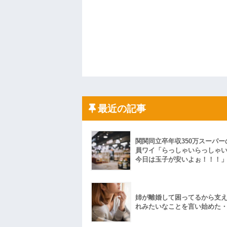
最近の記事
関関同立卒年収350万スーパー
員ワイ「らっしゃいらっしゃ
今日は玉子が安いよぉ！！！
姉が離婚して困ってるから支
れみたいなことを言い始めた