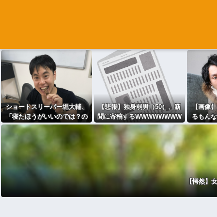
ショートスリーパー堀大輔、
【悲報】独身弱男（50）、新
【画像】
「寝たほうがいいのでは？の
聞に寄稿するWWWWWWWW
るもんな
コメントにブチギレ
WWWWWWWWWWWWWWW
ｗｗｗｗ
WWWWWWWWWWWWWWW
WWWWWWWWWWWWWWW
W
【愕然】女