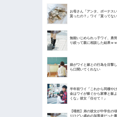
お母さん「アンタ、ボーナス
貰ったの？」ワイ「貰ってな
無能いじめられっ子ワイ、勇
り絞って親に相談した結果ｗ
娘がワイと嫁との行為を目撃
ら口聞いてくれない
半年前ワイ「これから同棲や
金はワイが稼ぐから家事と飯
くな」彼女「任せて！」
【唖然】弟の彼女が中学生の
りひどい虐めの加害者だった