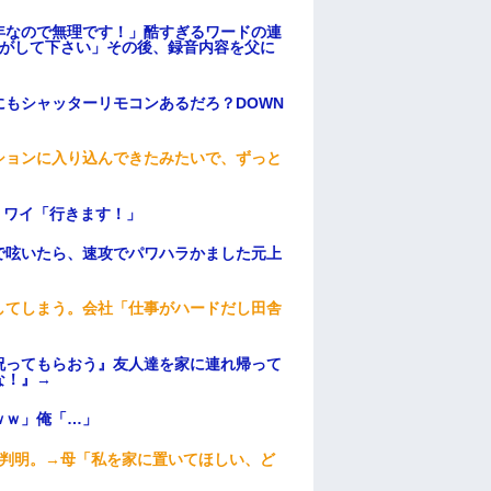
年なので無理です！」酷すぎるワードの連
逃がして下さい」その後、録音内容を父に
もシャッターリモコンあるだろ？DOWN
ションに入り込んできたみたいで、ずっと
」ワイ「行きます！」
で呟いたら、速攻でパワハラかました元上
してしまう。会社「仕事がハードだし田舎
祝ってもらおう』友人達を家に連れ帰って
な！』→
ｗｗ」俺「…」
が判明。→母「私を家に置いてほしい、ど