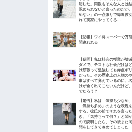
明した。両親もそんな人とは
認められないと言ったのだが
めない」の一点張りで毎週彼
れて実家にやってくる…
【悲報】ワイ将スーパーで万
間違われる
【疑問】私は社会の授業が壊
ダメで、テストも社会だけは
け頑張って勉強しても赤点ギ
だった。その歴史上の人物の
事はすべて覚えているのに、
けが全く出てこないんだけど
でだろう？
【驚愕】私は「気持ち少なめ
「気持ち多め」のような表現
する。彼氏の前でそれを言っ
き、「気持ちって何？」と聞
ので説明したら、その後また
問をしてきて冷めてしまった