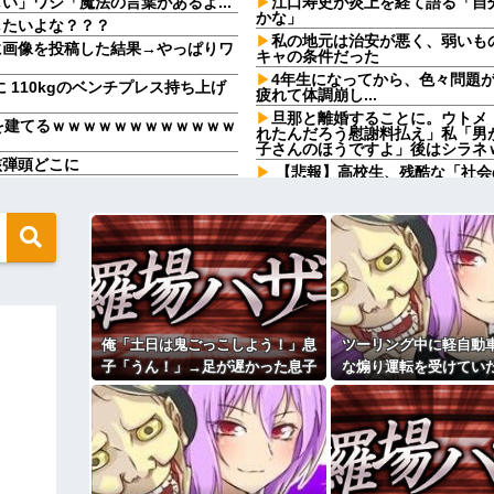
」ワシ「魔法の言葉があるよ...
江口寿史が炎上を経て語る「自
かな」
したいよな？？？
私の地元は治安が悪く、弱いも
に画像を投稿した結果→やっぱりワ
キャの条件だった
4年生になってから、色々問題
に 110kgのベンチプレス持ち上げ
疲れて体調崩し...
旦那と離婚することに。ウトメ
を建てるｗｗｗｗｗｗｗｗｗｗｗｗ
れたんだろう慰謝料払え」私「男
子さんのほうですよ」後はシラネ
核弾頭どこに
【悲報】高校生、残酷な「社会
がり親も譲れと言い出した結果…ｗ
⇒(動画あり)
【訃報】名探偵コナン声優が死去
と知った。その名前について考えた
カラオケで採点入れるやつwww
て…
義兄嫁が「義兄と喧嘩してDV
だけど、ちょっとお金足りないから
てきた。私「無理」義兄嫁「お腹
たら、甘いことを言われ…
らぬ子どもが座っていた。声を掛け
【急増】「外国人受け入れ反対」5
東大調査「若い世代ほど増加」
ときに、ゲーム機が壊れた。親は
俺「土日は鬼ごっこしよう！」息
ツーリング中に軽自動
私が入院しているとき、義兄嫁
るの？うちでは引き取れないわよ
子「うん！」→足が遅かった息子
な煽り運転を受けてい
をかいてる理由がこれ・・・
どいつもこいつも、ちゅーだと
と本気で遊び続けた10年後…
分後、思わぬ結末を目
るｗｗｗｗｗｗｗｗｗ
とき、手足の指を噛みますが何か
になり…
ィギュアがヤバすぎるｗｗｗｗｗｗ
Ａちゃんママは遊園地や水族館
んちだけ。私の母「可哀想。孫ち
い」→Ａママに烈火の如くキレら
よ！」キチママ『そこに金庫があっ
「泥は出てけ！二度と来るな！」結
こども園から孫が怪我した迎え