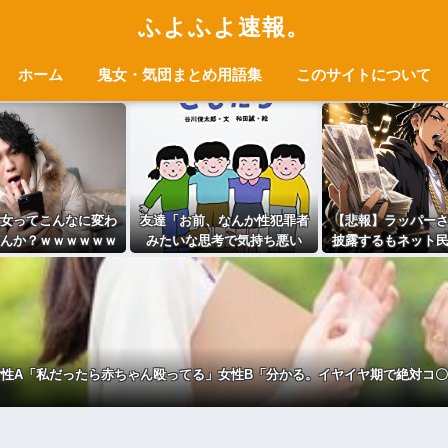
ふよふよ速報。
ホーム
鬼女・気団まとめ用語集
このサイトについて
女ってこんなに変わ
友達「お前、なんか性犯罪者
【悲報】ラッパー
んか？ｗｗｗｗｗｗ
みたいな思考で気持ち悪い
披露するもネット
ｗｗｗｗｗｗｗｗｗ
な」言われたわ
会人の初ボーナス
ｗ
ないと笑わ
性A「私だったら赤ちゃん殴ってる」女性B「分かる。イヤイヤ期で絶対コ