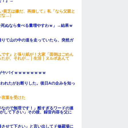
な！』→
ない貧乏は嫌だ、再婚して」私「なら父親と
だな…）
せ死ぬなら食べる量増やすわｗ」→結果ｗ
借りて山の中の道を走っていたら、突然ガ
人です』と張り紙が！大家「面倒はごめん
ったが、それが…｜生活｜ヌルポあんて
がヤバイｗｗｗｗｗｗｗｗ
誘われたがお断りした。後日Aの企みを知っ
い言葉を受けた
年なので無理です！」酷すぎるワードの連
逃がして下さい」その後、録音内容を父に
養させて下さい」と言い出してド修羅場に