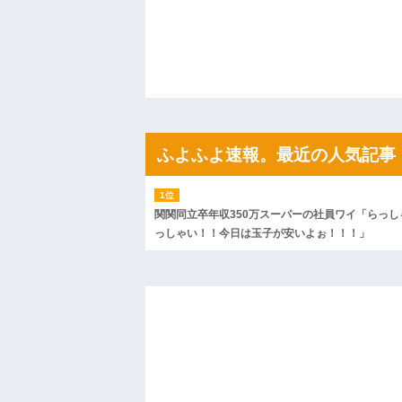
果・・・
私「初めて飲む味だけどなんのお茶？」
【GIF】JSのカンチョーワロタ
後続車にクラクションを鳴らされ彼氏が
んだ！降りてこいよ！」と怒鳴りだし...
【衝撃】報酬100万円超の治験募集がこち
【ネット騒然】惨殺されたタワマン頂き
ｗｗｗｗｗｗｗｗｗｗ
【愕然】白のクラウン俺氏、高速道路左
ふよふよ速報。最近の人気記事
wwwwwwwwwwww
百年の恋12-899 食べた量を張り合って
【悲報】佐藤輝明・・・２軍でも盛大に
れ
関関同立卒年収350万スーパーの社員ワイ「らっし
っしゃい！！今日は玉子が安いよぉ！！！」