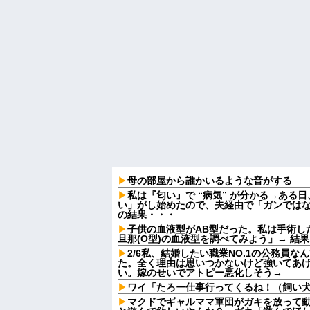
母の部屋から誰かいるような音がする
私は『匂い』で “病気” が分かる→ある
い」がし始めたので、夫経由で「ガンでは
の結果・・・
子供の血液型がAB型だった。私は手術し
旦那(O型)の血液型を調べてみよう」→ 結
2/6私、結婚したい職業NO.1の公務員
た。全く理由は思いつかないけど強いてあ
い。嫁のせいでアトピー悪化しそう→
ワイ「たろー仕事行ってくるね！（飼い
マクドでギャルママ軍団がガキを放って