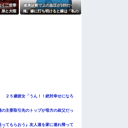
なく二世帯
健康診断で上の血圧が189だった
 ← こいつらのタチ悪い率は異常
、弟と大喧
俺。嫁に打ち明けると嫁は「私の
たよ
は最悪にな
料理は間違ってない」
」 ２５歳彼女「うん！！絶対幸せになろ
場の主要取引先のトップが母方の叔父だっ
祝ってもらおう』友人達を家に連れ帰って