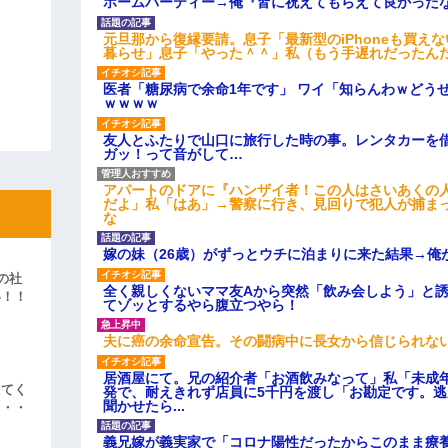
ホームパーティー→俺『皆に祝えてもらえて良かった
元旦那から復縁要請。息子「最新型のiPhoneも買え
暮らせ」息子「やった＾＾」私（もう手遅れだったん
医者「糖尿病で余命1年です」 ワイ「知らんわｗどう
ｗｗｗｗ
友人とふたりで山口に旅行した時の事。レンタカーを
ガッ！って音がして…
アパートのドアに『ハンザイ者！この人はさいあくの
だよ」私「はあ」→警察に行き、見回りで犯人が捕ま
な
嫁の妹（26歳）がずっとウチに泊まりに来た結果→俺
の社
全く親しくないママ友Aから突然「飲み会しよう」と
い！！
てゾッとするやら腹立つやら！
」
夫に癌の余命宣告。その闘病中に長女から信じられな
居酒屋にて。兄の紹介者「お酒飲みなって」私「未成
えてく
発で、耐えきれず店員に5千円を渡し「お勘定です。
聞かせたら...
・・・
義兄嫁が義実家で「コロナ陽性だったからこのまま療