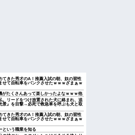
めてきた秀才のA！推薦入試の朝、奴の習性
ませて自転車をパンクさせたｗｗｗざまぁｗ
T機がたくさんあって楽しかったよなｗｗｗ他
私。リードをつけ放置された犬に絡まれ、追
光景』を目撃→必死で救急車を呼ぶも犬と取
めてきた秀才のA！推薦入試の朝、奴の習性
ませて自転車をパンクさせたｗｗｗざまぁｗ
ーという職業を知る