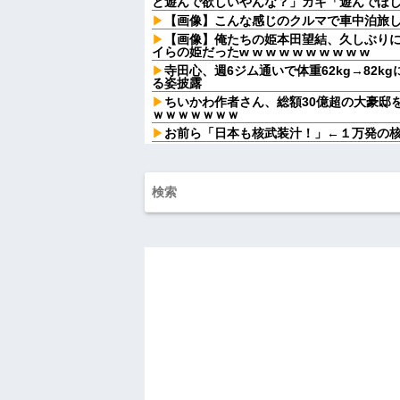
と遊んで欲しいやんな？」ガキ「遊んでほしい
【画像】こんな感じのクルマで車中泊旅
【画像】俺たちの姫本田望結、久しぶり
イらの姫だったw w w w w w w w w w
寺田心、週6ジム通いで体重62kg→82kg
る姿披露
ちいかわ作者さん、総額30億超の大豪邸
ｗｗｗｗｗｗｗ
お前ら「日本も核武装汁！」←１万発の
【家族内争い】 嫁のピアノを兄嫁が欲し
ｗｗｗ
行方不明になった子の名前が「大和」だ
結果、ネットで意見が真っ二つになってい
子供がバイトで貯めた資金で旅行中の話
貸してくれる？って連絡きた
飛行機に乗ると、自分の指定席には見知
た瞬間、空気が変わって…
Aさんの家に子連れで集まって遊ばせてた
「誰がやったの？」と犯人探しが始まり...
嫁が頻繁に転職するせいで俺が職場で恥
【悲報】 マイナ保険証のクソぶり、バレ
ハードオフに売っていた4万4000円のフ
「こんな高いの？ｗｗ」「逆に超安い」
私「ちょっと、人の家の金庫触らないで
たから、開けてみようとしただけ☆』義兄