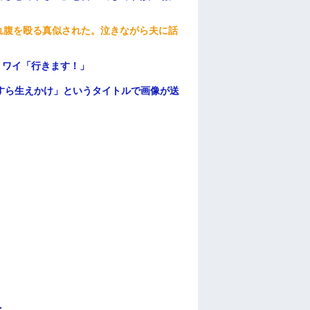
れ腹を殴る真似された。泣きながら夫に話
」ワイ「行きます！」
すら生えかけ」というタイトルで画像が送
.