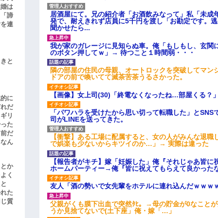
結婚は
居酒屋にて。兄の紹介者「お酒飲みなって」私「未成
、「諦
発で、耐えきれず店員に5千円を渡し「お勘定です。
女を連
聞かせたら...
我が家のガレージに見知らぬ車。俺「もしもし、玄関に
のボタン押してｗ」→ 待つこと１時間弱・・・
引きと
隣の部屋の住民の母親、オートロックを突破してマン
ドアの前で喚いてて滅茶苦茶うるさかった。
【画像】女上司(30)「終電なくなったね…部屋くる？
滅的に
どれだ
「パワハラを受けたから思い切って転職した」とSNS
リギリ
司がLINEを送ってきた。
やった
名前だ
【衝撃】ある工場に配属すると、女の人がみんな退職
、なん
で娯楽も少ないからキツイのか…」→ 実際は違った
【報告者がキチ】嫁「妊娠した」俺『それじゃあ皆に
」とか
ホームパーティー→俺『皆に祝えてもらえて良かった
をよく
たと
友人「酒の勢いで女先輩をホテルに連れ込んだｗｗｗ
かれた
同じ質
父親がくも膜下出血で突然ﾀﾋ。→母の貯金が0なこと
うか見捨てないで(土下座」俺・嫁「…」