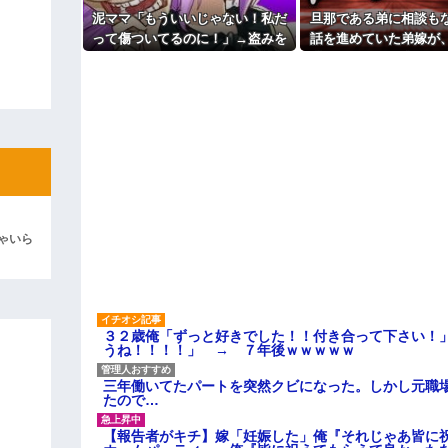
上に石を落としたそうな
泥ママ「もういいじゃない！私だ
旦那である弟に相談も
彼「ちっ！」私「」
【悲報】『自認レイブンクロー』
って傷ついてるのに！」→盗みを
話を進めていた弟嫁が
主な税金の成り立ちを調べてみ
責められた泥ママがまさかの被害
嘩。その騒動で夫婦仲
逆切れ。「何クラクション鳴らして
者アピール。その言い分に周囲か
ったはずが…
ら笑いが漏れてしまい…
らｗｗｗｗｗ(※画像あり)
女子のこの動画、すげえええええｗ
車線を制限速度で走った結果
くる
やらかす←あまり悲しませないでく
ゃいら
３２歳俺「ずっと好きでした！！付き合って下さい！
うね！！！！」 → ７年後ｗｗｗｗｗ
三年働いてたパートを突然クビになった。しかし元職
たので…
【報告者がキチ】嫁「妊娠した」俺『それじゃあ皆に