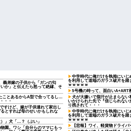
中学時代に俺だけを執拗にいじ
を利用して道端のガラス破片を踏
日、義弟嫁の子供から「ガンの匂
ｗｗｗｗｗ
ないか」と伝えたら怒って絶縁、そ
5号機の時って、面白いA+AR
たことあるからA型で合ってるし…
犬が大嫌いで脂汗が止まらない
果・・・
いかけられた先で『信じられない
り残されて・・・
なんですけど、嫁が子供連れて家出し
げるとすれば母のせいかもしれな
中学時代に俺だけを執拗にいじ
を利用して道端のガラス破片を踏
ｗｗｗｗｗ
犬）」犬「…？（ぷい」
【悲報】ワイ、軽貨物ドライバ
動物園。ワシ「自分らのママにもっ