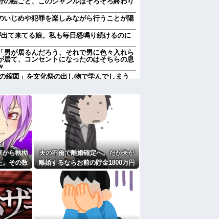
分の絵ごと、このジャンルはそろそろ終わり
のいじめや犯罪を楽しみながら行うことが陽
が出て来てる娘。私も毎日怒鳴り続けるのに
「男が居るんだろう、それで男に色々入れら
が居て、コンセントになったのはそちらの息
ｗ
の縮図」を文化祭の出し物で学んでしまう
 → 今トンデモナイことになってる・・・
w
された、助けて」とウチに子連れで押しかけ
痛い…苦しい…」私「はぁ」→交番に電話し
6.3％に わずか2年で20.7ポイント増、
車から執拗
夫の不倫で離婚確定へ。だが夫が
が私の子供達に「お母さんが死んだらどうす
。」と
た。その数
離婚するならお前の貯金1800万円
かネコパンチだとか…。 うちのは俺を起こす
撃すること
を財産分与しろ」と言い出した
。【再】
が大嫌い。夏休みのお出かけ先はおばあちゃ
ゃんと一緒にＴＤＬに連れて行ってあげた
れた
にと連絡あり。石をどかしてミミズ集め足の