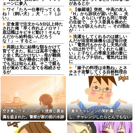
ェーンに参入
があるとか
ワイ「たろー仕事行ってくる
【修羅場】突然、中高の友人
ね！（飼い犬）」犬「…？（ぷ
「H」から訴状が届いた私 → 夫
い」
と私、さらにいずれも同じ学校
の生徒で、クラス委員を務めた
定食屋で注文から5分以上待た
人たちが訴えられた → その理由
された俺「早く作れよノロマ！
が・・・
底辺職はキビキビ動け！そんな
んだから給料低いんだろう
洗濯をしてくれるのは嬉しい
な！」→ すると…
んだが浴室乾燥機をほぼ毎日使
い「電気代もかかるし天気の良
両親は兄に結構な額をかけて
い日は外で干してくれたら嬉し
育ててきた。私には高卒で働け
い」と子なしの専業主婦の妻に
と全く気にかけない→母が難病
伝えたらブチ切れ。電気代は別
で倒れ、私が懸命に介護した。
に
でも兄は知らん顔。そこで親も
目が覚めて私に全てを相続させ
「嫁子の料理は未熟ね」とネ
るが
チネチ攻撃してくる自称料理自
慢のトメ。かばわない旦那とト
同期との昼飯。餃子定食の量
メの台所を壊滅させるDQN返し
が多く食ってもらおうと思った
を仕掛けて実家に脱出←かばわ
ら俺の餃子にタレと酢を直接か
ない旦那も一緒に痛い目見ろ
けた
高校野球の暑さ対策として18
嫁の浮気発覚から再構築を続
時から4試合深夜までやれば涼し
けて8ヶ月、愛しさと憎しみが交
いまま試合出来るじゃん
互に押し寄せてる。もう一回俺
に恋させてあげたい。
同日入社のおっさんをバカに
空き巣にウォシュレット便座と貴金
激辛チャレンジの契約書にサイン
してたら上司だったわｗｗ
奥さんと離婚の原因は僕との
属を盗まれた。警察が家の前の水跡
し、チャレンジしたらとんでもない
不貞だと邪推した同僚が、脅迫
職場にいる「仕事ゼロ・ゴマ
を追うと五軒先の幼稚園ママ宅に行
事態になった。救急車運ばれ胃の洗
行為するようになった。奥さん
すり100」の40代主婦Aさん、業
とは何の関係もないのに...
務は「無理ですぅ」と拒否する
きついて…
浄や入院2日で10万超えて...
のに他人に嫌われたくてヨイシ