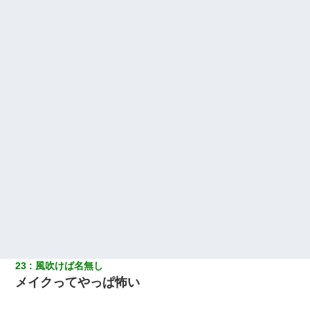
義兄嫁が義実家で「コロナ陽性だったからこのまま療養させて下
さい」と言い出してド修羅場になった
【悲報】姉と入浴中に大きくなってしまった結果ｗｗｗｗｗｗｗ
ｗ
23
風吹けば名無し
メイクってやっぱ怖い