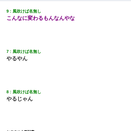
２人・・・
9
風吹けば名無し
【修羅場】彼女親「カスな家柄のヤツなんかと家族になるのはご
こんなに変わるもんなんやな
めんだ」俺「じゃあ別れます…」→ 彼女「なんで言い返してくれ
なかったの？（泣」
22歳の頃、父に36歳の男性とお見合いをしてくれと頼まれた。父
の親会社の経営者の息子さんだったので、父も喜んで私の写真を
送ったんだが→
7
風吹けば名無し
やるやん
旦那の元カノをSNSで探して写真を保存して顔面評価スレで写真
を晒してた。ほとんどがブスという評価の中で二人ほど意外に好
評価で苦々しく思った
彼にプロポーズされたんだけど、実は資産家だと知って婚約破棄
した。B子「A男くんと別れたって本当？私が付き合ってもい
8
風吹けば名無し
い？」
やるじゃん
彼氏の家に泊まる事になり、ゲームで盛り上がってさぁ寝よう！
と電気を消すとミシッって音が…彼「ちょっと待ってて」→勢い
よくドアを開けるとなんと…