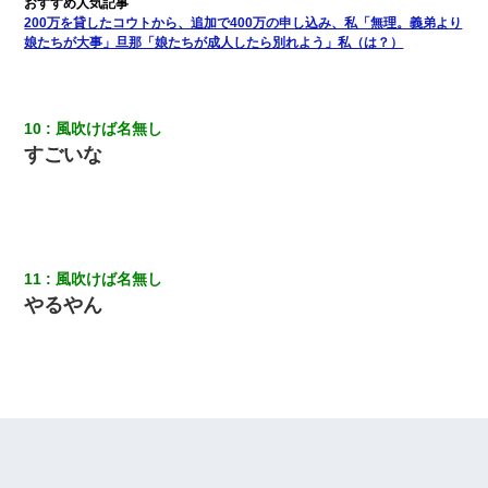
嫁に不倫されたから嫁と不倫相手に1000万の慰謝料請求した
200万を貸したコウトから、追加で400万の申し込み、私「無理。義弟より
娘たちが大事」旦那「娘たちが成人したら別れよう」私（は？）
【身体で払わせて】女友達「ごめん、何も言わずにお金貸してく
ださい……」俺「いいよ！いくら？」女友達「10万円ぐら
い……」俺「ほい！10万！」→
10
風吹けば名無し
すごいな
【考察】兄嫁急死の1年後、兄が引越すというので手伝いに行った
ら下着が入った引き出しの奥にとんでもないモノを見つけた
新卒の女性社員に1年半ストーカーされていた。俺「マジで怖い」
上司「話をしてみる」→女性社員「実は10数年前に…」
11
風吹けば名無し
やるやん
新築の家で。クラクラするくらいの「白粉の匂い」が鼻につくも
嫁＆娘「そんな匂いしない…」ある日、友人奥「素敵なアンティ
ークですね！」俺（！？）
妹が嘘つきな元カレと寄りを戻してしまったという話をしていた
ら、旦那の顔が曇って雰囲気が一転。そそくさと話を切り上げて
いつもより早く寝付いてしまった…｜生活｜ワロタあんてな
今日夫の実家に泊ったんだけど、朝起きたら股間がなんかモッコ