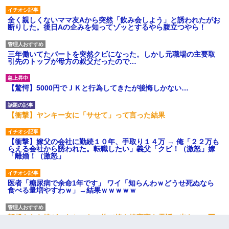
全く親しくないママ友Aから突然「飲み会しよう」と誘われたがお
断りした。後日Aの企みを知ってゾッとするやら腹立つやら！
三年働いてたパートを突然クビになった。しかし元職場の主要取
引先のトップが母方の叔父だったので…
【驚愕】5000円でＪＫと行為してきたが後悔しかない…
【衝撃】ヤンキー女に「サせて」って言った結果
【衝撃】嫁父の会社に勤続１０年、手取り１４万 → 俺「２２万も
らえる会社から誘われた。転職したい」義父「クビ！（激怒」嫁
「離婚！（激怒」
医者「糖尿病で余命1年です」 ワイ「知らんわｗどうせ死ぬなら
食べる量増やすわｗ」→結果ｗｗｗｗｗ
朝起きたら嫁がいなかった。俺（嫁も嫁実家も電話に出ない…不
安だ）→ 仕事を早退して帰宅すると、嫁と嫁両親と知らない男が