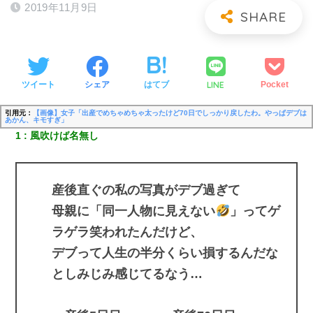
2019年11月9日
LINE
ツイート
シェア
はてブ
Pocket
引用元：
【画像】女子「出産でめちゃめちゃ太ったけど70日でしっかり戻したわ。やっぱデブは
あかん、キモすぎ」
1
風吹けば名無し
産後直ぐの私の写真がデブ過ぎて
母親に「同一人物に見えない
」ってゲ
ラゲラ笑われたんだけど、
デブって人生の半分くらい損するんだな
としみじみ感じてるなう…