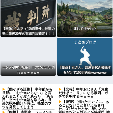
【画像】“ルフィ”強盗事件、幹部の
連れて行かれた
男に懲役20年の有罪判決確定！！！
マツダが黒字転換！！CX-5がバカ売
【動画】女さん、部屋を拭き掃除す
れｗｗｗｗｗｗ
るだけで100万再生wwwwww
【動かざる証拠】 半年前から
【悲報】中年おじさん「お腹
旦那に「お弁当いらない」と言
だけぽっこり」になる原因、ガ
われることが度々あった → ある
チで判明するｗｗｗｗ
日、空のお弁当箱を取る為に旦
【復讐】 別れた元カノに、あ
那の鞄を開けた時に、衝撃のブ
ることないこと言いふらされ
ツを発見してしまう…
た。DTだったとか、早いとか、
【朗報】 吉野家、ラーメンチ
首絞めながらやるとか特殊な○癖