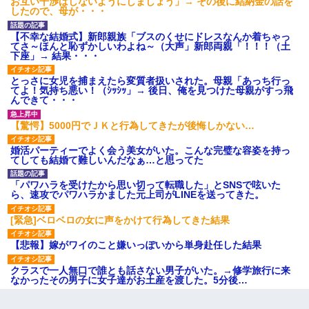
お互い干渉はしないようにしましょう」→ その後に結納金の話を
したので、母が・・・
【不幸な結婚式】新郎親族「ブスのくせにドレスなんか着ちゃっ
てさ～ほんと恥ずかしいわよね～（大声」新郎両親「！！！（土
下座」→ 結果・・・
とっさに女児を捕まえたら変質者扱いされた。母親「あっち行っ
てよ！気持ち悪い！（ｼｯｼｯ」→ 後日、俺を見つけた母親がすっ飛
んできて・・・
【驚愕】5000円でＪＫと行為してきたが後悔しかない…
婚活パーティーでよく会う美女がいた。こんな完璧な容姿を持っ
てしても結婚て難しいんだなぁ…と思ってた
「パワハラを受けたから思い切って転職した」とSNSで呟いた
ら、速攻でパワハラかました元上司がLINEを送ってきた。
[緊急]ベロベロの女に声をかけて行為してきた結果
【悲報】嫁がワイのこと嫌いっぽいから単身赴任した結果
クラスで一人無口で誰とも話さない男子がいた。→修学旅行に来
なかったその男子に女子達がお土産を渡した。5分後…