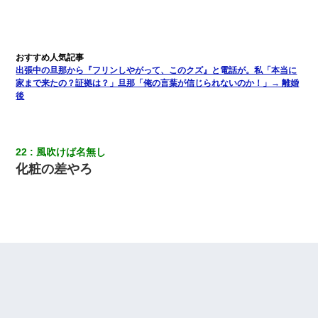
彼氏家「うちは墨入れるのが伝統だから。お前も彫れ」 → 結果…
日航機墜落事故の「ここからは日本語で大丈夫ですよ〜」の絶望
感がヤバイ・・・
出張中の旦那から『フリンしやがって、このクズ』と電話が。私「本当に
家まで来たの？証拠は？」旦那「俺の言葉が信じられないのか！」→ 離婚
【戦争】不妊の俺嫁に弟嫁が2日間4歳児を託児 俺嫁はそこまで気
後
にしてなかったが、あまりにも子供が俺嫁に懐くので最後らへん
顔引きつってた → そして弟嫁が迎えに来た翌日…
彼女(37)の情欲がえげつない件ｗｗｗｗｗｗｗ
22
風吹けば名無し
化粧の差やろ
妊娠中に「おいこのブタ女！てめー席譲れ！」と絡まれ腹を殴る
真似された。泣きながら夫に話すと一年後に…
出張中の旦那から『フリンしやがって、このクズ』と電話が。私
「本当に家まで来たの？証拠は？」旦那「俺の言葉が信じられな
いのか！」→ 離婚後
妻が亡くなったんだけど正直ガチで嬉しい