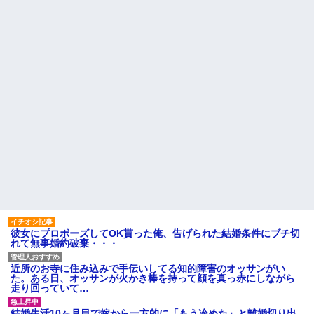
がない
の私「知るかボケ」兄嫁「キィ
ィィィー！！！！」私「あ…」
母「事故だったのよ」家族
「母さんがわざとやるはずな
【悲報】 有吉、一般人に「ド
い」→嫁が毒を飲まされ子ども
正論」を叩きつけて炎上ｗｗｗ
を失ったのに信じてもらえず…
ｗｗｗｗｗ
私が席を外して戻ってくる
義父「事故を起こす前に免許
と、園ママが私の財布をいじっ
を返そうと思う」私「その決断
た形跡が・・・
は立派ですね…」→義父の一言
に胸が熱くなって…
【前編】妻が娘（前妻との
子）を連れて家を出て行った。
ハードオフに売っていた4万
前妻に育児放棄され22歳にもな
4000円のフィギュアがヤバすぎ
ってむくれて家出するような幼
るｗｗｗｗｗｗ「こんな高い
い娘を妻に任せておけないので
の？ｗｗ」「逆に超安い」
娘だけでも返して欲しい
私「ちょっと、人の家の金庫
勝って欲しいスポーツの試合
触らないでよ！」キチママ『そ
って私が見ると負けることがす
こに金庫があったから、開けて
ごく多い気がしてる
みようとしただけ☆』義兄「泥
は出てけ！二度と来るな！」結
主な税金の成り立ちを調べて
果・・・
みたよ
私「初めて飲む味だけどなん
のお茶？」彼「ちっ！」私「」
彼女にプロポーズしてOK貰った俺、告げられた結婚条件にブチ切
れて無事婚約破棄・・・
【GIF】JSのカンチョーワロ
タ
後続車にクラクションを鳴ら
近所のお寺に住み込みで手伝いしてる知的障害のオッサンがい
され彼氏が逆切れ。「何クラク
た。ある日、オッサンが火かき棒を持って顔を真っ赤にしながら
ション鳴らしてんだ！降りてこ
走り回っていて…
いよ！」と怒鳴りだし...
【衝撃】報酬100万円超の治験
結婚生活10ヶ月目で嫁から一方的に「もう冷めた」と離婚切り出