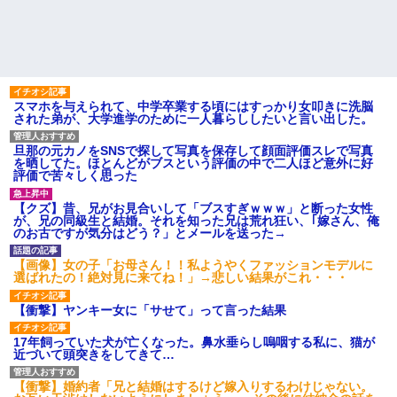
スマホを与えられて、中学卒業する頃にはすっかり女叩きに洗脳
された弟が、大学進学のために一人暮らししたいと言い出した。
旦那の元カノをSNSで探して写真を保存して顔面評価スレで写真
を晒してた。ほとんどがブスという評価の中で二人ほど意外に好
評価で苦々しく思った
【クズ】昔、兄がお見合いして「ブスすぎｗｗｗ」と断った女性
が、兄の同級生と結婚。それを知った兄は荒れ狂い、｢嫁さん、俺
のお古ですが気分はどう？」とメールを送った→
【画像】女の子「お母さん！！私ようやくファッションモデルに
選ばれたの！絶対見に来てね！」→悲しい結果がこれ・・・
【衝撃】ヤンキー女に「サせて」って言った結果
17年飼っていた犬が亡くなった。鼻水垂らし嗚咽する私に、猫が
近づいて頭突きをしてきて…
【衝撃】婚約者「兄と結婚はするけど嫁入りするわけじゃない。