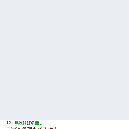
リしてた
9月に付き合い始めたけどこの、この人と結婚はないわと判断して
別れた。その元彼が交通事故で重体になっているらしく…
小学生の息子が急に様子がおかしくなった。私「理由を聞いても
『わかんない！』って怒鳴り付けてくるし、困っってる」旦那
「話してみるよ」→ 後日・・・
彼女との行為を録画した結果→衝撃の事実が判明したｗｗｗｗｗ
ｗ
最近うちの庭に知らない男の人がしょっちゅう入ってくる。それ
を職場で愚痴ったら、同僚男性が怒鳴りつけてきた。
友人とふたりで山口に旅行した時の事。レンタカーを借りて山の
中の道を走っていたら、突然ガガッ！って音がして…
13歳娘が元嫁のところから逃げてきた。どう扱ったらいいのかわ
からない
12
風吹けば名無し