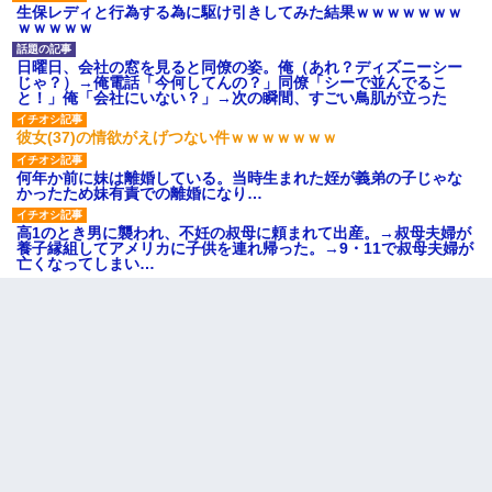
生保レディと行為する為に駆け引きしてみた結果ｗｗｗｗｗｗｗ
ｗｗｗｗｗ
日曜日、会社の窓を見ると同僚の姿。俺（あれ？ディズニーシー
じゃ？）→俺電話「今何してんの？」同僚「シーで並んでるこ
と！」俺「会社にいない？」→次の瞬間、すごい鳥肌が立った
彼女(37)の情欲がえげつない件ｗｗｗｗｗｗｗ
何年か前に妹は離婚している。当時生まれた姪が義弟の子じゃな
かったため妹有責での離婚になり…
高1のとき男に襲われ、不妊の叔母に頼まれて出産。→叔母夫婦が
養子縁組してアメリカに子供を連れ帰った。→9・11で叔母夫婦が
亡くなってしまい…