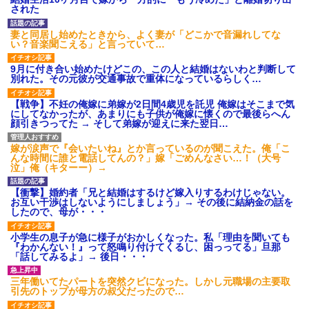
募集がこちらｗｗｗｗｗ(※画像
された
あり)
【ネット騒然】惨殺されたタ
妻と同居し始めたときから、よく妻が「どこかで音漏れしてな
ワマン頂き女子のこの動画、す
い？音楽聞こえる」と言っていて…
げえええええｗｗｗｗｗｗｗｗ
ｗｗｗ
9月に付き合い始めたけどこの、この人と結婚はないわと判断して
【愕然】白のクラウン俺氏、
別れた。その元彼が交通事故で重体になっているらしく…
高速道路左車線を制限速度で走
った結果wwwwwwwwwwww
【戦争】不妊の俺嫁に弟嫁が2日間4歳児を託児 俺嫁はそこまで気
百年の恋12-899 食べた量を
にしてなかったが、あまりにも子供が俺嫁に懐くので最後らへん
張り合ってくる
顔引きつってた → そして弟嫁が迎えに来た翌日…
【悲報】佐藤輝明・・・２軍
でも盛大にやらかす←あまり悲
嫁が涙声で『会いたいね』とか言っているのが聞こえた。俺「こ
しませないでくれ
んな時間に誰と電話してんの？」嫁「ごめんなさい…！（大号
泣」俺（キターー）→
【衝撃】婚約者「兄と結婚はするけど嫁入りするわけじゃない。
お互い干渉はしないようにしましょう」→ その後に結納金の話を
したので、母が・・・
小学生の息子が急に様子がおかしくなった。私「理由を聞いても
『わかんない！』って怒鳴り付けてくるし、困っってる」旦那
「話してみるよ」→ 後日・・・
三年働いてたパートを突然クビになった。しかし元職場の主要取
引先のトップが母方の叔父だったので…