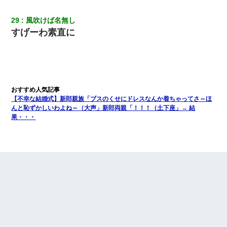
29
風吹けば名無し
すげーわ素直に
【不幸な結婚式】新郎親族「ブスのくせにドレスなんか着ちゃってさ～ほ
んと恥ずかしいわよね～（大声」新郎両親「！！！（土下座」→ 結
果・・・