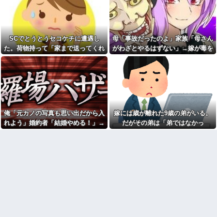
エルメスの袋を強奪された
ョとお菓子配りだけ全力すぎる
弟。弟「その袋、僕のですよ
ね？」女性「私の物ですけ
漫画を5000冊以上所持してる
ど？」→中身を確認した瞬間、
ワイ、漫画ヲタクの友人に「ワ
言い逃れできない状況になり…
ンピースや鬼滅やスラムダンク
持ってる」って聞かれ「読んで
SCでとうとうセコケチに遭遇し
母「事故だったのよ」家族「母さん
私「もう離婚したい」夫「お
ない」と答えた結果他
前は一生俺のために生きろ」→
た。荷物持って「家まで送ってくれ
がわざとやるはずない」→嫁が毒を
話し合いになるはずが恐ろしい
なぁ、永久機関ってなんで絶
ない」って言ってきて...
飲まされ子どもを失ったのに信じて
要求を突き付けられて…
対に作れないん？
もらえず…
【画像】アナウンサー「え、
職場にいる「仕事ゼロ・ゴマ
私がスピードスケートのピチピ
すり100」の40代主婦Aさん、業
チユニフォーム着るんです
務は「無理ですぅ」と拒否する
か…？ﾑﾁｨ！！」←これはお前ら
のに他人に嫌われたくてヨイシ
に刺さるやろw w w w w w w w
ョとお菓子配りだけ全力すぎる
「いきなりステーキ」の反対
【閲覧注意】元臆女キャバ嬢
俺「元カノの写真も思い出だから入
嫁には歳が離れた9歳の弟がいる。
ｗｗｗｗｗｗｗｗｗ
の首吊り自●配信、拡散されまく
って終わるｗｗｗｗｗｗｗ
れよう」婚約者「結婚やめる！」→
だがその弟は「弟ではなかっ
色々副業に手を出したけど、
結局残業するのが1番稼げるな
友人(保育士)が２０年前に受け
結婚式で使うアルバム選びで大失敗
た」・・・
持った当時５歳の男児と結婚。
【画像】ワイ「アルファード
して...
そのことを知った友人の元彼が
いいなあ。買いに行くか」店員
『絶対にその男はなんか企んで
「ほいっ見積もりな！」ワイ
るって！』とメールして・・・
「金額おかしくね？」←お前ら
もそう思うよな？？？？？
【衝撃】帰宅すると嫁が赤ん
坊産み落としそうに→それだけ
【速報】へずまりゅうさん、
では終わらなかった驚きの理由
完全に聖人の顔へ←これw w w
とはｗｗｗｗ
w w w w w
冷凍庫パンパン問題がずっと
兄嫁「正月に帰るから、ゲー
付きまとっている。ふるさと納
ムと、いいお肉と酒と、お風呂
税も頼みたいけれど入れる場所
グッズの準備しとけよ」寝起き