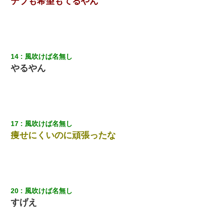
デブも希望もてるやん
ワイ144kg彼女98kgデブカップル、1年間毎日行為しまくった結
果
クラスで一人無口で誰とも話さない男子がいた。→修学旅行に来
なかったその男子に女子達がお土産を渡した。5分後…
14
風吹けば名無し
やるやん
とっさに女児を捕まえたら変質者扱いされた。母親「あっち行っ
てよ！気持ち悪い！（ｼｯｼｯ」→ 後日、俺を見つけた母親がすっ飛
んできて・・・
ケーキバイキングにいた単独の50くらいのオッサン、強烈だっ
た。
17
風吹けば名無し
痩せにくいのに頑張ったな
婚活パーティーでよく会う美女がいた。こんな完璧な容姿を持っ
てしても結婚て難しいんだなぁ…と思ってた
元旦那から復縁要請。息子「最新型のiPhoneも買えない貧乏は嫌
だ、再婚して」私「なら父親と暮らせ」息子「やった＾＾」私
20
風吹けば名無し
（もう手遅れだったんだな…）
すげえ