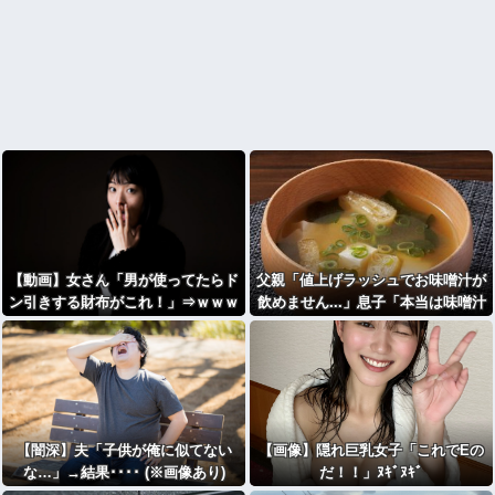
【動画】女さん「男が使ってたらド
父親「値上げラッシュでお味噌汁が
ン引きする財布がこれ！」⇒ｗｗｗ
飲めません...」息子「本当は味噌汁
ｗｗ
飲みたい」
【闇深】夫「子供が俺に似てない
【画像】隠れ巨乳女子「これでEの
な…」→結果････ (※画像あり)
だ！！」ﾇｷﾞﾇｷﾞ