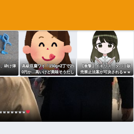
ミ、砕け弾
高級豆腐ワイ「150g×2丁で25
【衝撃】イギリス、タバコ販
0円か…高いけど美味そうだし
売禁止法案が可決されるｗｗ
一丁買ってみるか！」
ｗｗｗ
ｗｗｗｗｗｗｗ