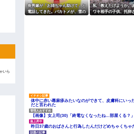
長男嫁が「お姉ちゃん助けて」と
私「教えたげようか。
彼「ちっ！」私「」
電話してきた。バカトメが、雪の
ワキ相手の子供、托卵
中うちの息子に会いに来ようとし
だよｗ」A「いい加減
逆切れ。「何クラクション鳴らして
たらしく...
な！」私「みんな知っ
わいそうだから言って
らｗｗｗｗｗ(※画像あり)
ｗ」 → そしてAはA
女子のこの動画、すげえええええｗ
てしまう…….
車線を制限速度で走った結果
くる
やらかす←あまり悲しませないでく
ゃいら
体中に赤い蕁麻疹みたいなのができて、皮膚科にいっ
だと言われた
【画像】女上司(30)「終電なくなったね…部屋くる？
昨日37歳のおばさんと行為したんだけどめちゃくちゃ