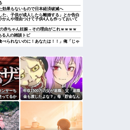
る
た効果もないもので日本経済破滅へ
した、子供が成人したら離婚する」とか告白
やかんや理由つけて子供4人も作っておいて
トの赤ちゃん妊娠→その理由がこれｗｗｗｗ
がある人の雑談トピ
食べられないのに！あなたは！！」俺「じゃ
した映像がやばすぎ・・・他
に確認してくる旦那がうざい。結婚してもう
を貼っていく【珍百景】
血液型からは産まれ得ない血液型だった。自
も？調べてみたら間違いはなかった。そりゃ
…
私、彼氏が結婚を拒む理由がコレｗｗｗｗｗ
ウンサーち
年収1500万の父が退職。父「退職
のはまあ見かけるが持ち帰りはなしでしょ
使ってるか
金も渡したよな？」母「貯金なん
数日後、庭
てないよー」父「全部なくなった
にお祝いの歌を弾き語りする事になってた
が…
の！？」→予想外の返事に家族騒
たよ
然となり…