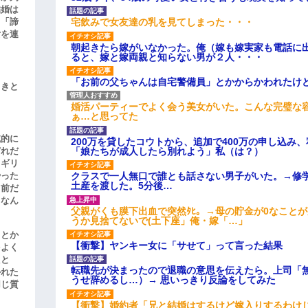
結婚は
宅飲みで女友達の乳を見てしまった・・・
、「諦
女を連
朝起きたら嫁がいなかった。俺（嫁も嫁実家も電話に出
ると、嫁と嫁両親と知らない男が２人・・・
「お前の父ちゃんは自宅警備員」とかからかわれたけ
引きと
婚活パーティーでよく会う美女がいた。こんな完璧な
ぁ…と思ってた
滅的に
200万を貸したコウトから、追加で400万の申し込み
「娘たちが成人したら別れよう」私（は？）
どれだ
リギリ
クラスで一人無口で誰とも話さない男子がいた。→修
やった
土産を渡した。5分後…
名前だ
、なん
父親がくも膜下出血で突然ﾀﾋ。→母の貯金が0なこと
うか見捨てないで(土下座」俺・嫁「…」
」とか
【衝撃】ヤンキー女に「サせて」って言った結果
をよく
たと
転職先が決まったので退職の意思を伝えたら。上司「
かれた
うせ辞めるし…）→ 思いっきり反論をしてみた
同じ質
【衝撃】婚約者「兄と結婚はするけど嫁入りするわけ