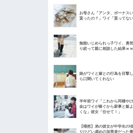
お母さん「アンタ、ボーナス
貰ったの？」ワイ「貰ってな
無能いじめられっ子ワイ、勇
り絞って親に相談した結果ｗ
娘がワイと嫁との行為を目撃
ら口聞いてくれない
半年前ワイ「これから同棲や
金はワイが稼ぐから家事と飯
くな」彼女「任せて！」
【唖然】弟の彼女が中学生の
りひどい虐めの加害者だった