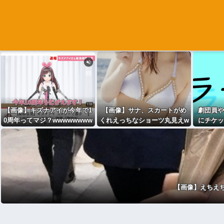
【画像】キズナアイが今年で1
【画像】サナ、スカートがめ
劇団員や
0周年ってマジ？wwwwwwww
くれえっちなショーツ丸見えw
にチケッ
wwwwwwwww
wwwwwww
に行く
【画像】えちえ