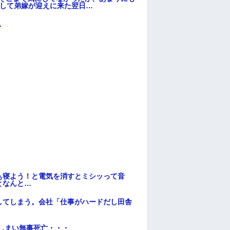
そして弟嫁が迎えに来た翌日…
.
ぁ寝よう！と電気を消すとミシッって音
となんと…
してしまう。会社「仕事がハードだし田舎
てしまい無事死亡・・・