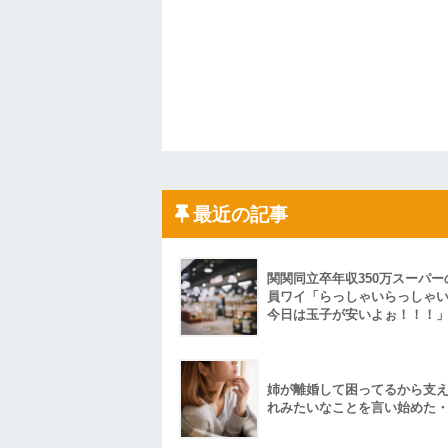
最近の記事
関関同立卒年収350万スーパー
員ワイ「らっしゃいらっしゃ
今日は玉子が安いよぉ！！！
姉が離婚して困ってるから支
れみたいなことを言い始めた