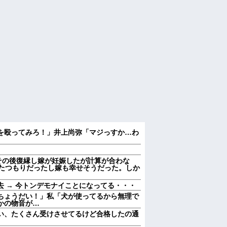
を殴ってみろ！」井上尚弥「マジっすか…わ
。その後復縁し嫁が妊娠したが計算が合わな
てきたつもりだったし嫁も幸せそうだった。しか
 → 今トンデモナイことになってる・・・
ちょうだい！」私「犬が使ってるから無理で
かの物音が…
い、たくさん受けさせてるけど合格したの通