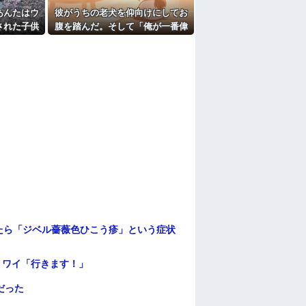
あんたはウ
彼がうちの老犬を仰向けにしてお
された子供
腹を踏んだ。そして「俺が一番偉
なこという
いってわかって、おとなしくして
てるよ？か
るだろ」と…
ないだけ
母に確認し
.
たら「ジベル薔薇色ひこう疹」という症状
」ワイ「行きます！」
だった