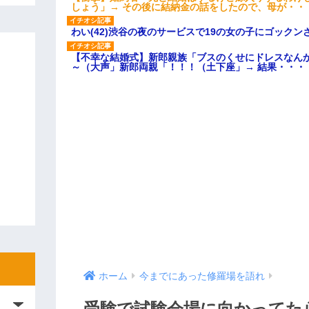
しょう」→ その後に結納金の話をしたので、母が・・
わい(42)渋谷の夜のサービスで19の女の子にゴック
【不幸な結婚式】新郎親族「ブスのくせにドレスなん
～（大声」新郎両親「！！！（土下座」→ 結果・・・
ホーム
今までにあった修羅場を語れ
受験で試験会場に向かってた