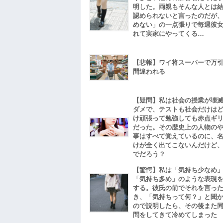
明した。両親もそんな人とは
認められないと言ったのだが
めない」の一点張りで毎週彼
れて実家にやってくる…
【悲報】ワイ将スーパーで万
間違われる
【疑問】私は社会の授業が壊
ダメで、テストも社会だけは
け頑張って勉強しても赤点ギ
だった。その歴史上の人物の
事はすべて覚えているのに、
けが全く出てこないんだけど
でだろう？
【驚愕】私は「気持ち少なめ
「気持ち多め」のような表現
する。彼氏の前でそれを言っ
き、「気持ちって何？」と聞
ので説明したら、その後また
問をしてきて冷めてしまった