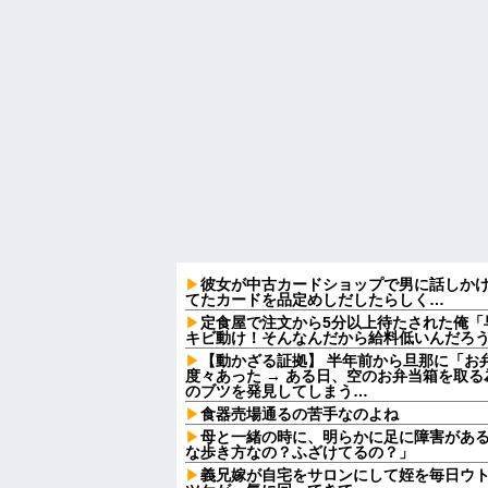
彼女が中古カードショップで男に話しか
てたカードを品定めしだしたらしく…
定食屋で注文から5分以上待たされた俺「
キビ動け！そんなんだから給料低いんだろう
【動かざる証拠】 半年前から旦那に「お
度々あった → ある日、空のお弁当箱を取
のブツを発見してしまう…
食器売場通るの苦手なのよね
母と一緒の時に、明らかに足に障害があ
な歩き方なの？ふざけてるの？」
義兄嫁が自宅をサロンにして姪を毎日ウ