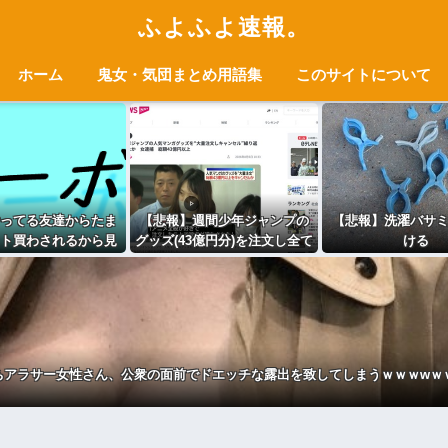
ふよふよ速報。
ホーム
鬼女・気団まとめ用語集
このサイトについて
ってる友達からたま
【悲報】週間少年ジャンプの
【悲報】洗濯バサ
ト買わされるから見
グッズ(43億円分)を注文し全て
ける
んやけどさ・・・
キャンセルした女を逮捕
ちアラサー女性さん、公衆の面前でドエッチな露出を致してしまうｗｗｗwｗ