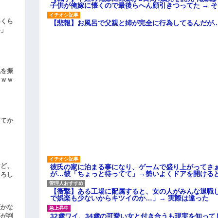
子供が俺嫁に懐くので最後らへん顔引きつってた → 
いくら
【悲報】お風呂で父親と姉が完全に行為してるんだが..
い」
気を振
ｗｗｗ
してか
けど、
彼氏の家に泊まる事になり、ゲームで盛り上がってさ
が…彼「ちょっと待ってて」→勢いよくドアを開ける
よろし
【衝撃】ある工場に配属すると、女の人がみんな退職
で娯楽も少ないからキツイのか…」→ 実際は違った
頃かな
32歳ワイ、34歳の可愛い女と付き合うも現実を知っ
事が判