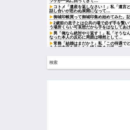
ツケが一気に回ってきて…
コトメ「遺産を返しなさい！」私「遺言
話し合いが思わぬ展開になって…
御城印帳買って御城印集め始めてみた。
2歳前の息子とは公共の場で必ず手を繋い
う場所くらい可哀想だから手をはなしてあ
男「俺なら絶対やり返す！」私「そうな
なった本人の反応に周囲は唖然として…
常務「結婚はまだか？」私「この待遇で
み会で本音を返したら場が静まり返って…
レストランで食事してたらいきなり後ろ
てるのかと思い注意しようと振り向こうとした
ワイ手取り15万正社員→副業でウーバー
祭りって謎だよな、誰が神輿担いでるの
得て商売してるの？
【悲報】大卒初任給600万の時代へwwwww
【画像】タトゥーだらけの美人海鮮料理
てワイらにブッ刺さりまくりw w w w w w w
【速報】NHK職員が番組出演タレントか
ねーか？
おばさんの一人旅
ハードオフに売っていた4万4000円のフ
「こんな高いの？ｗｗ」「逆に超安い」
私「ちょっと、人の家の金庫触らないで
たから、開けてみようとしただけ☆』義兄