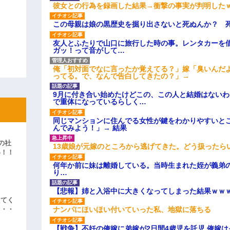
彼女との行為を録画した結果→衝撃の事実が判明した
この母親は娘の黒歴史を掘り出さないと死ぬんか？ 
友人とふたりで山口に旅行した時の事。レンタカーを
ガッ！って音がして…
俺「初対面でなに言ったか覚えてる？」嫁「臭いんだ
ってる。で、なんで告白してきたの？」→
9月に付き合い始めたけどこの、この人と結婚はない
で重体になっているらしく…
同じマンションに住んでる女性が鍵をわかりやすいと
んでみよう！」→ 結果
の社
13歳娘が元嫁のところから逃げてきた。どう扱ったら
い！！
」
何年か前に妹は離婚している。当時生まれた姪が義弟
り…
【悲報】姉と入浴中に大きくなってしまった結果ｗｗ
えてく
ナンパにほいほい付いていった私、地獄に落ちる
・・・
【戦争】不妊の俺嫁に弟嫁が2日間4歳児を託児 俺嫁