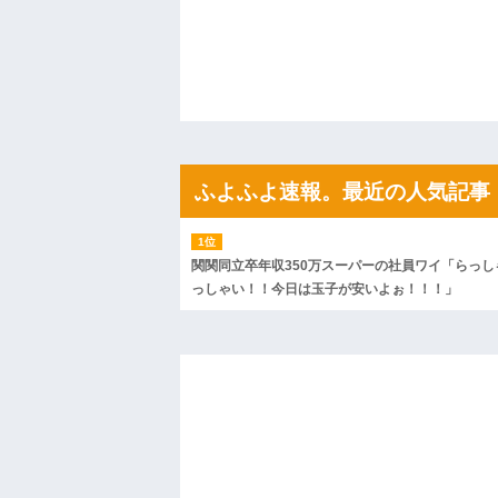
果・・・
私「初めて飲む味だけどなんのお茶？」
【GIF】JSのカンチョーワロタ
後続車にクラクションを鳴らされ彼氏が
んだ！降りてこいよ！」と怒鳴りだし...
【衝撃】報酬100万円超の治験募集がこち
【ネット騒然】惨殺されたタワマン頂き
ｗｗｗｗｗｗｗｗｗｗ
【愕然】白のクラウン俺氏、高速道路左
ふよふよ速報。最近の人気記事
wwwwwwwwwwww
百年の恋12-899 食べた量を張り合って
【悲報】佐藤輝明・・・２軍でも盛大に
れ
関関同立卒年収350万スーパーの社員ワイ「らっし
っしゃい！！今日は玉子が安いよぉ！！！」