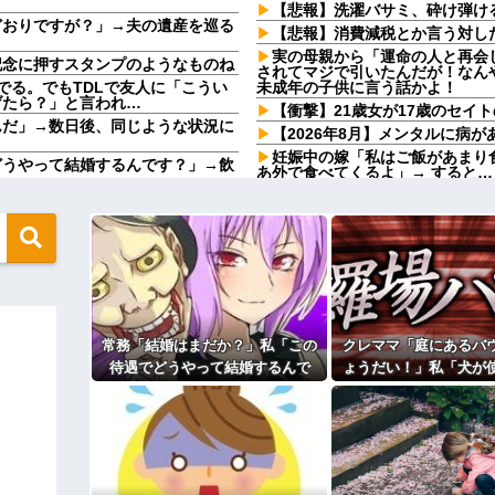
【悲報】洗濯バサミ、砕け弾け
どおりですが？」→夫の遺産を巡る
【悲報】消費減税とか言う対し
実の母親から「運命の人と再会
記念に押すスタンプのようなものね
されてマジで引いたんだが！なん
でる。でもTDLで友人に「こうい
未成年の子供に言う話かよ！
げたら？」と言われ…
【衝撃】21歳女が17歳のセイ
んだ」→数日後、同じような状況に
【2026年8月】メンタルに病
妊娠中の嫁「私はご飯があまり
どうやって結婚するんです？」→飲
あ外で食べてくるよ」→ すると…
【恐怖】手術中に熊本地震直撃
から髪を引っ張られ、子供が悪戯し
ら耳元でハサミの音がした！...
「俺の事好きだよね？」と頻繁
６年にもなるので流石にうんざり
やってるんやが金がない
世界の「変わった自動販売機」
？屋台出店してる奴らは誰の許可を
子供が産まれたけど、私と夫の
分たちの血液型を間違ってたのか
wwwwwwwwwwwwww
不倫相手の子だから当然だよねぇ
人、現る！！←コレはセクシー過ぎ
【賛否両論】バツイチ子連れの
 w w
常務「結婚はまだか？」私「この
クレママ「庭にあるバ
取り放題でてんこ盛りにしてる
ら性被害！？←コレマジならヤバく
待遇でどうやって結婚するんで
ょうだい！」私「犬が
う、、、
す？」→飲み会で本音を返したら
ら無理です」→断った
コトメの結婚式で、知らない間
場が静まり返って…
からまさかの物音
主な税金の成り立ちを調べてみ
ィギュアがヤバすぎるｗｗｗｗｗｗ
よ！」キチママ『そこに金庫があっ
「泥は出てけ！二度と来るな！」結