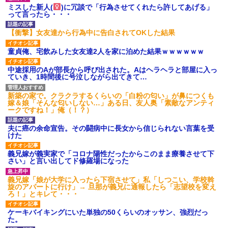
ミスした新人(
)に冗談で「行為させてくれたら許してあげる」
後続車にクラクションを鳴ら
って言ったら・・・
され彼氏が逆切れ。「何クラク
ション鳴らしてんだ！降りてこ
いよ！」と怒鳴りだし...
【衝撃】女友達から行為中に告白されてOKした結果
【衝撃】報酬100万円超の治験
募集がこちらｗｗｗｗｗ(※画像
童貞俺、宅飲みした女友達2人を家に泊めた結果ｗｗｗｗｗｗ
あり)
【ネット騒然】惨殺されたタ
中途採用のAが部長から呼び出された。Aはヘラヘラと部屋に入っ
ワマン頂き女子のこの動画、す
ていき、1時間後に号泣しながら出てきて…
げえええええｗｗｗｗｗｗｗｗ
ｗｗｗ
新築の家で。クラクラするくらいの「白粉の匂い」が鼻につくも
【愕然】白のクラウン俺氏、
嫁＆娘「そんな匂いしない…」ある日、友人奥「素敵なアンティ
高速道路左車線を制限速度で走
ークですね！」俺（！？）
った結果wwwwwwwwwwww
百年の恋12-899 食べた量を
夫に癌の余命宣告。その闘病中に長女から信じられない言葉を受
張り合ってくる
けた
【悲報】佐藤輝明・・・２軍
でも盛大にやらかす←あまり悲
義兄嫁が義実家で「コロナ陽性だったからこのまま療養させて下
しませないでくれ
さい」と言い出してド修羅場になった
義兄嫁「娘が大学に入ったら下宿させて」私「しつこい、学校斡
旋のアパートに行け」→ 旦那が義兄に通報したら「志望校を変え
ろ！」とキレて・・・
ケーキバイキングにいた単独の50くらいのオッサン、強烈だっ
た。