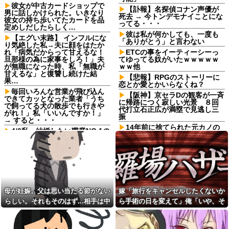
彼女が中古カードショップで
【訃報】名探偵コナン声優が
男に話しかけられた。いきなり
死去 → 今トンデモナイことにな
彼女の持ち歩いてたカードを品
ってる・・・
定めしだしたらしく…
彼は私が何かしても、一度も
【エグい末路】 インフルにな
「ありがとう」と言わない
り気絶した私→夫に顔をはたか
れ「病気だからって甘えるな！
ETCの事をイーティーシーっ
旦那様の為に家事をしろ！」夫
てゆってる奴がいたｗｗｗｗｗ
が無職になった時、私「無職が
ｗｗ他
甘えるな」と復讐し続けた結
【悲報】RPGのストーリーに
果…
恋とか愛とかいらなくね？
毎回いろんな営業が飛び込ん
【阪神】京セラDの観客が一斉
できてカッとなった業者「うち
に帰路につく寂しい光景 ８回
で飼ってる犬の散歩でも行きや
代打立石正広が満塁で見逃し三
がれ！」私「いいんですか！」
振
→ すると・・・
14年前に捨てられた元カノの
4/6私、結婚したい職業NO.1の
「托卵」が発覚し間男扱いされ
公務員なんですけど、嫁が子供
た。妻の疑いの視線の中、昔捨
連れて家出した。全く理由は思
てずに残していた『〇〇』を持
いつかないけど強いてあげると
ち出した結果←修理屋のオッサ
すれば母のせいかもしれない。
ンの技術力とノリが神すぎる
嫁のせいでアトピー悪化しそう
→
【うわぁ…】3年間付き合って
初めての旅行、結果がこれｗｗ
【衝撃】 日本人「家が何千万
ｗｗ
母が妊娠。父は思い当たる節がない
嫁「旅行をキャンセルしたくないか
円もするのは狂ってる」大工
「はぁ？じゃ自分で作ってみろ
もう先が長くないと20代で宣
らしい。それもそのはず...相手は中
ら手術の日を変えて」俺「いや、そ
よ」→結果ｗｗｗｗｗｗ
告された友達A。「会いに来てほ
1の...
れおかしくない？」→納得できず…
しい」と言うので彼女の好きな
【画像】こんな感じのクルマ
もの沢山もっていったんだけ
で車中泊旅したいよな？？？
ど、なんとBが手渡した物は…