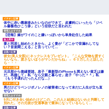
体中に赤い蕁麻疹みたいなのができて、皮膚科にいったら「ジベ
ル薔薇色ひこう疹」という症状だと言われた
【悲報】嫁がワイのこと嫌いっぽいから単身赴任した結果
妻と同居し始めたときから、よく妻が「どこかで音漏れしてな
い？音楽聞こえる」と言っていて…
彼女(美人女医)にネックレスをプレゼント。「こんな安物を渡すく
らいなら、渡さないほうがマシだからね」→ ６０万したと話した
ら・・・
元旦那から復縁要請。息子「最新型のiPhoneも買えない貧乏は嫌
だ、再婚して」私「なら父親と暮らせ」息子「やった＾＾」私
（もう手遅れだったんだな…）
男だけどリベンジポノレノの被害者になって未だに人生が立ち直
せない
9月に付き合い始めたけどこの、この人と結婚はないわと判断して
別れた。その元彼が交通事故で重体になっているらしく…