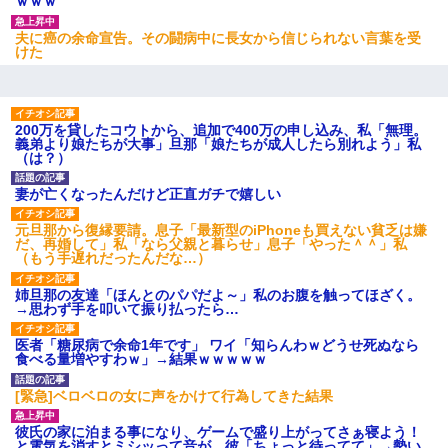
ｗｗｗ
夫に癌の余命宣告。その闘病中に長女から信じられない言葉を受
けた
200万を貸したコウトから、追加で400万の申し込み、私「無理。
義弟より娘たちが大事」旦那「娘たちが成人したら別れよう」私
（は？）
妻が亡くなったんだけど正直ガチで嬉しい
元旦那から復縁要請。息子「最新型のiPhoneも買えない貧乏は嫌
だ、再婚して」私「なら父親と暮らせ」息子「やった＾＾」私
（もう手遅れだったんだな…）
姉旦那の友達「ほんとのパパだよ～」私のお腹を触ってほざく。
→思わず手を叩いて振り払ったら…
医者「糖尿病で余命1年です」 ワイ「知らんわｗどうせ死ぬなら
食べる量増やすわｗ」→結果ｗｗｗｗｗ
[緊急]ベロベロの女に声をかけて行為してきた結果
彼氏の家に泊まる事になり、ゲームで盛り上がってさぁ寝よう！
と電気を消すとミシッって音が…彼「ちょっと待ってて」→勢い