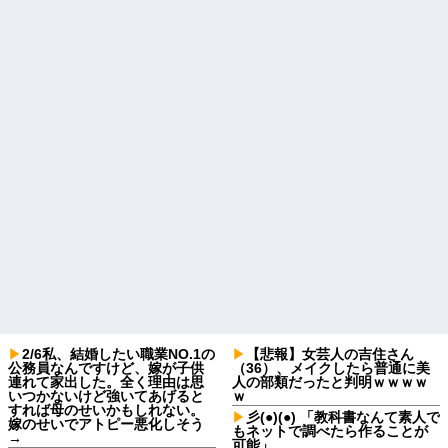
2/6私、結婚したい職業NO.1の
【悲報】女芸人の吉住さん
公務員なんですけど、嫁が子供
（36）、メイクしたら普通に美
連れて家出した。全く理由は思
人の部類だったと判明ｗｗｗｗ
いつかないけど強いてあげると
ｗ
すれば母のせいかもしれない。
彡(●)(●) 「教科書なんて素人で
嫁のせいでアトピー悪化しそう
もネットで調べたら作ることが
→
可能」