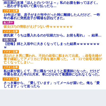
姉旦那の友達「ほんとのパパだよ～」私のお腹を触ってほざく。
→思わず手を叩いて振り払ったら…
10年ほど前、息子がまだ年中だった時に離婚したんだけど、一昨
年の暮れに突然息子が職場を訪ねてきた。
彼女(37)の情欲がえげつない件ｗｗｗｗｗｗｗ
彼氏家「うちは墨入れるのが伝統だから。お前も彫れ」 → 結果…
【悲報】姉と入浴中に大きくなってしまった結果ｗｗｗｗｗｗｗ
ｗ
高1のとき男に襲われ、不妊の叔母に頼まれて出産。→叔母夫婦が
養子縁組してアメリカに子供を連れ帰った。→9・11で叔母夫婦が
亡くなってしまい…
私は家が貧しくて、手に職をつけようと看護師になった。だけど
卒業を控えた年の1月末、車にひかれて看護師になれなくなった。
さっき嫁から、「愛しています」ってメールが届いた。俺も「愛
してます」って送ったら