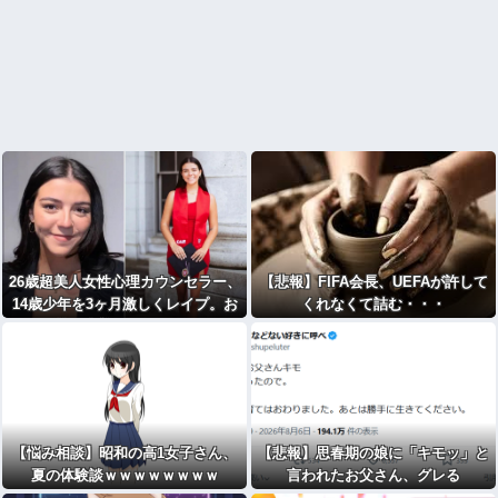
26歳超美人女性心理カウンセラー、
【悲報】FIFA会長、UEFAが許して
14歳少年を3ヶ月激しくレイプ。お
くれなくて詰む・・・
菓子生姜 [776365898]
【悩み相談】昭和の高1女子さん、
【悲報】思春期の娘に「キモッ」と
夏の体験談ｗｗｗｗｗｗｗｗ
言われたお父さん、グレる