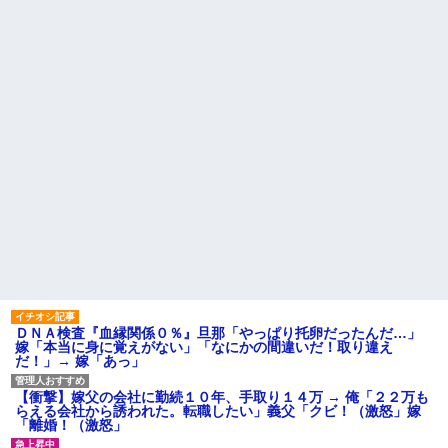
身してた。その後の彼女の行動
庫の鍵を、私が無くしたと思っ
が意外すぎて…
ていたら…
先生から電話があったんだけ
幼稚な義弟夫婦が大嫌い。低
ど、「～とか～」「～とか考え
学歴だしパラサイトだし夫婦揃
て～」と何度も言ってたのが耳
って太ってるし。義母にベタベ
に残ってしまった
タ甘えて「ジュース飲みた～
同僚「今日も電話貸して」私
い」何かあるとすぐ「親に言い
「毎回は困るよ」→断った途端
つけてやる！」
に逆ギレされた同僚の言い分が
主な税金の成り立ちを調べて
理解できなくて…
みたよ
もう先が長くないと20代で宣
告された友達A。「会いに来てほ
しい」と言うので彼女の好きな
もの沢山もっていったんだけ
ど、なんとBが手渡した物は…
ハードオフに売っていた4万
4000円のフィギュアがヤバすぎ
るｗｗｗｗｗｗ「こんな高い
の？ｗｗ」「逆に超安い」
私「ちょっと、人の家の金庫
触らないでよ！」キチママ『そ
ＤＮＡ検査『血縁関係０％』旦那「やっぱり托卵だったんだ…」
こに金庫があったから、開けて
嫁「本当に身に覚えがない」「なにかの間違いだ！取り違え
みようとしただけ☆』義兄「泥
だ！」→ 嫁「あっ」
は出てけ！二度と来るな！」結
果・・・
私「初めて飲む味だけどなん
【衝撃】嫁父の会社に勤続１０年、手取り１４万 → 俺「２２万も
のお茶？」彼「ちっ！」私「」
らえる会社から誘われた。転職したい」義父「クビ！（激怒」嫁
「離婚！（激怒」
【GIF】JSのカンチョーワロ
タ