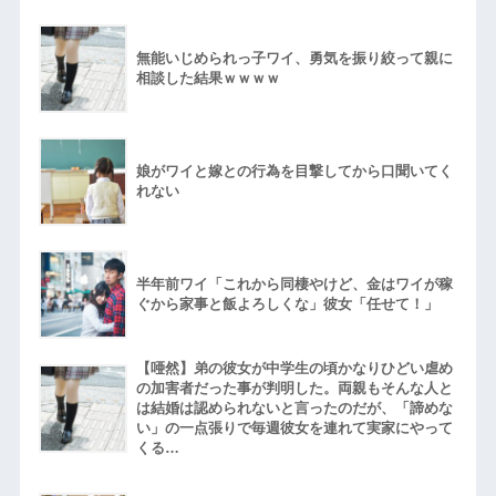
無能いじめられっ子ワイ、勇気を振り絞って親に
相談した結果ｗｗｗｗ
娘がワイと嫁との行為を目撃してから口聞いてく
れない
半年前ワイ「これから同棲やけど、金はワイが稼
ぐから家事と飯よろしくな」彼女「任せて！」
【唖然】弟の彼女が中学生の頃かなりひどい虐め
の加害者だった事が判明した。両親もそんな人と
は結婚は認められないと言ったのだが、「諦めな
い」の一点張りで毎週彼女を連れて実家にやって
くる…