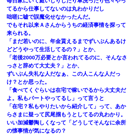
毎日家にいて庭いじりしたり車洗ったり色々やっ
てるから仕事してないのは丸わかりだし
咄嗟に嘘で誤魔化せなかったんだ。
でもそれ以来Ａさんからうちの経済事情を探って
来られる。
「まだ若いのに、年金貰えるまでずいぶんあるけ
どどうやって生活してるの？」とか、
「老後2000万必要とか言われてるのに、そんなさ
っさと辞めて大丈夫？」とか、
ずいぶん失礼な人だなぁ、この人こんな人だっ
け？とか思った。
「食べてくぐらいは在宅で稼いでるから大丈夫だ
よ。私もパートやってるし」って言うと
「在宅？私もやりたいから紹介して」って、あか
らさまに疑って尻尾掴もうとしてるの丸わかり。
いい加減鬱陶しくなって「どうしてそんなに余所
の懐事情が気になるの？