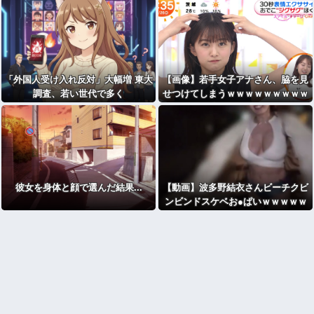
「外国人受け入れ反対」大幅増 東大
【画像】若手女子アナさん、脇を見
調査、若い世代で多く
せつけてしまうｗｗｗｗｗｗｗｗｗ
ｗｗｗ
彼女を身体と顔で選んだ結果...
【動画】波多野結衣さんビーチクビ
ンビンドスケベお●ぱいｗｗｗｗｗ
ｗｗｗｗｗ