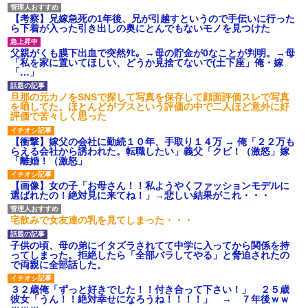
【考察】兄嫁急死の1年後、兄が引越すというので手伝いに行った
ら下着が入った引き出しの奥にとんでもないモノを見つけた
父親がくも膜下出血で突然ﾀﾋ。→母の貯金が0なことが判明。→母
「私を家に置いてほしい、どうか見捨てないで(土下座」俺・嫁
「…」
旦那の元カノをSNSで探して写真を保存して顔面評価スレで写真
を晒してた。ほとんどがブスという評価の中で二人ほど意外に好
評価で苦々しく思った
【衝撃】嫁父の会社に勤続１０年、手取り１４万 → 俺「２２万も
らえる会社から誘われた。転職したい」義父「クビ！（激怒」嫁
「離婚！（激怒」
【画像】女の子「お母さん！！私ようやくファッションモデルに
選ばれたの！絶対見に来てね！」→悲しい結果がこれ・・・
宅飲みで女友達の乳を見てしまった・・・
子供の頃、母の弟にイタズラされてて中学に入ってから関係を持
ってしまった。拒絶したら「全部バラしてやる」と脅迫されたの
で両親に全部話した。
３２歳俺「ずっと好きでした！！付き合って下さい！」 ２５歳
彼女「うん！！絶対幸せになろうね！！！！」 → ７年後ｗｗ