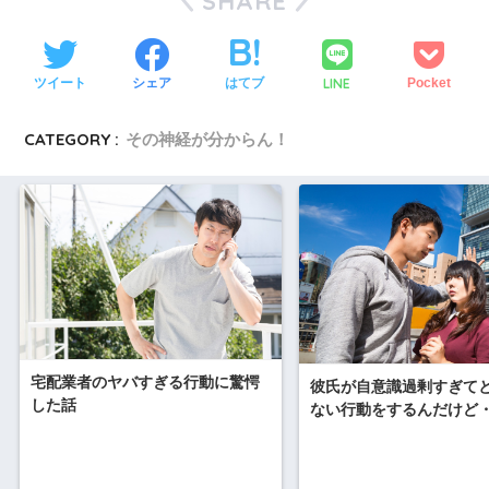
SHARE
LINE
ツイート
シェア
はてブ
Pocket
CATEGORY :
その神経が分からん！
宅配業者のヤバすぎる行動に驚愕
彼氏が自意識過剰すぎて
した話
ない行動をするんだけど