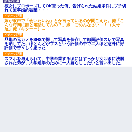
彼女にプロポーズしてOK貰った俺、告げられた結婚条件にブチ切
れて無事婚約破棄・・・
嫁が涙声で『会いたいね』とか言っているのが聞こえた。俺「こ
んな時間に誰と電話してんの？」嫁「ごめんなさい…！（大号
泣」俺（キターー）→
旦那の元カノをSNSで探して写真を保存して顔面評価スレで写真
を晒してた。ほとんどがブスという評価の中で二人ほど意外に好
評価で苦々しく思った
スマホを与えられて、中学卒業する頃にはすっかり女叩きに洗脳
された弟が、大学進学のために一人暮らししたいと言い出した。