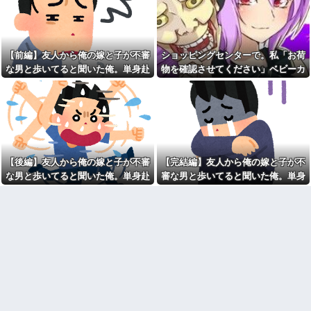
みい山作者、みいちゃんでチ
子なし保育士の義兄夫婦、上
ー牛なのではという疑惑が生ま
から目線で育児アドバイスされ
れるｗｗｗｗｗｗｗ
る日々に限界！「この時期は知
寺田心、週6ジム通いで体重
育おもちゃが〜」と理想論を語
62kg→82kgに 110kgのベンチ
り、義父母も「頼れ頼れ」とウ
【前編】友人から俺の嫁と子が不審
ショッピングセンターで。私「お荷
プレス持ち上げる姿披露
ザすぎる・・・
な男と歩いてると聞いた俺。単身赴
物を確認させてください」ベビーカ
【悲報】親「うちの子にはゲ
【2/2】俺が嫁の体型について
任先から興信所に相談した結果
ーママ「泥棒扱いする気！？」→ゲ
ームは買い与えません。本だけ
うるさくいったり、挨拶を全く
で十分」→結果ｗｗｗ
しなかったりするんだけど、こ
ートが鳴った理由を調べた結果…
れってモラハラなの？嫁が出て
ハンターハンターにわか「何
行っちゃったんだが・・・
でも切れる刀は具現化できない(ﾆ
ﾁｯ」←これ
「お食い初めなんて俺になん
のメリットがあるの」「そんな
夫「嫁がメシマズで困ってる
に大変なら育児やめれば？」冗
んだよ。毎日つれーわｗ」義両
談で言ったのに本気に取られて
【後編】友人から俺の嫁と子が不審
【完結編】友人から俺の嫁と子が不
親「なに！食べに行く！」夫
離婚を言い渡された
「いや、そんな事しなくていい
な男と歩いてると聞いた俺。単身赴
審な男と歩いてると聞いた俺。単身
からｗ」→ある日、私の作った
彼女と結婚の話をしていた時
任先から興信所に相談した結果
赴任先から興信所に相談した結果
ご...
に言われたことが衝撃だった
釣りに行く息子がご飯全部お
【疑問】葬式←まぁわかる
にぎりにしてくれた。わずかに
四十九日←いらねぇだろ
ビオレ薬用ハンドソープの匂い
毎年母の日の前に義母から
がする
「母の日遊びにおいでコール」
私「私と結婚して幸せ？」旦
が入る。今年は私が寝込んでい
那「お前もそう思うだろ？」→
て忙しいので、行くのを断った
その返事が忘れられず、後日ま
のだが…
さかの展開に…
【闇】『強度行動障害』の女
森三中体型な先輩嫁さんが数
の子、自分をグーパンしまくる
年後、深キョン以上の美人に変
祖母が農具をしまっている倉