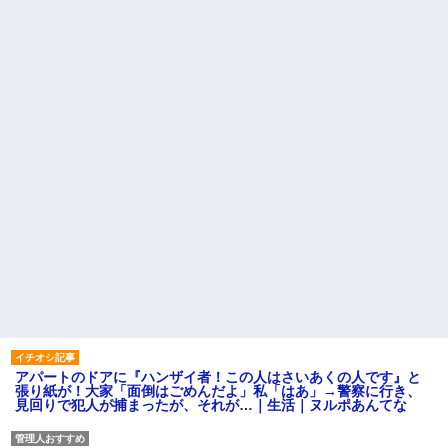
アパートのドアに『ハンザイ者！この人はさいあくの人です』と
張り紙が！大家「面倒はごめんだよ」私「はあ」→警察に行き、
見回りで犯人が捕まったが、それが…｜生活｜ヌルポあんてな