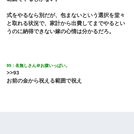
隣室のお婆ちゃん「下階からの異臭に困ってる、今もすっごく臭
い」私「変だなあ～なにも臭わないよ」→ その後。警察『絶対に
式をやるなら別だが、包まないという選択を堂々
窓とドアを開けないで』
と取れる状況で、家計から出費してまでやるとい
うのに納得できない嫁の心情は分かるだろ。
【悲報】姉と入浴中に大きくなってしまった結果ｗｗｗｗｗｗｗ
ｗ
17年飼っていた犬が亡くなった。鼻水垂らし嗚咽する私に、猫が
近づいて頭突きをしてきて…
95
名無しさん＠お腹いっぱい。
>>93
小学生の息子が急に様子がおかしくなった。私「理由を聞いても
『わかんない！』って怒鳴り付けてくるし、困っってる」旦那
お前の金から祝える範囲で祝え
「話してみるよ」→ 後日・・・
【GJ!】会社から帰宅中、広い駐車場にエンジンかけっ放しの車を
発見。しかも「ヒィ～」みたいな声も聞こえてきたので気になっ
て近寄ったら女の子がおっさんの下敷きになってた
旦那の元嫁「離婚したとはいえ、私が本来の妻。許可なく結婚す
るなんてどういう神経してるの？離婚届を記入して持って来い」
→笑いが止まらなくなり・・・