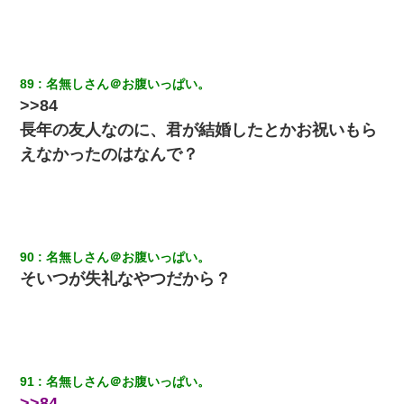
養子縁組してアメリカに子供を連れ帰った。→9・11で叔母夫婦が
亡くなってしまい…
見合いにて。嫁「はじめまして」俺「失礼ですが○○さんご本人で
すか？」
89
名無しさん＠お腹いっぱい。
>>84
昨日37歳のおばさんと行為したんだけどめちゃくちゃだった
長年の友人なのに、君が結婚したとかお祝いもら
えなかったのはなんで？
全く親しくないママ友Aから突然「飲み会しよう」と誘われたがお
断りした。後日Aの企みを知ってゾッとするやら腹立つやら！
テレワーク上司「会議中はカメラ付けろ！」女社員「え、事前連
絡無しは無理」上司「いいから付けろ！」→
90
名無しさん＠お腹いっぱい。
そいつが失礼なやつだから？
「お前の父ちゃんは自宅警備員」とかからかわれたけど、実はと
んでもない仕事に就いていた
デパートの外商『私さんだと名乗る女が、ツケで宝石を買おうと
していて…』私「！？」→ 翌日。ママ友たちの様子が微妙におか
しくなり・・・
91
名無しさん＠お腹いっぱい。
>>84