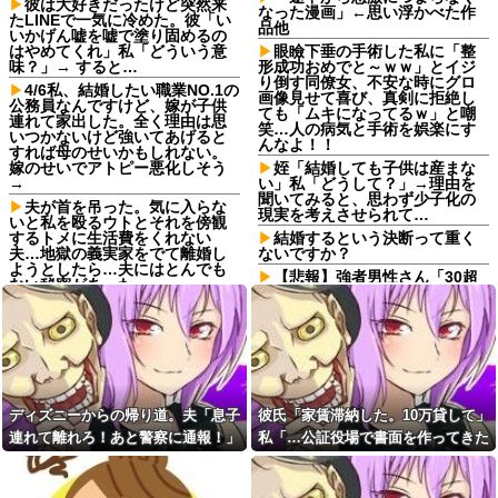
彼は大好きだったけど突然来
なった漫画」←思い浮かべた作
たLINEで一気に冷めた。彼「い
品他
いかげん嘘を嘘で塗り固めるの
はやめてくれ」私「どういう意
眼瞼下垂の手術した私に「整
味？」→ すると…
形成功おめでと～ｗｗ」とイジ
り倒す同僚女、不安な時にグロ
4/6私、結婚したい職業NO.1の
画像見せて喜び、真剣に拒絶し
公務員なんですけど、嫁が子供
ても「ムキになってるｗ」と嘲
連れて家出した。全く理由は思
笑…人の病気と手術を娯楽にす
いつかないけど強いてあげると
んなよ！！
すれば母のせいかもしれない。
嫁のせいでアトピー悪化しそう
姪「結婚しても子供は産まな
→
い」私「どうして？」→理由を
聞いてみると、思わず少子化の
夫が首を吊った。気に入らな
現実を考えさせられて…
いと私を殴るウトとそれを傍観
するトメに生活費をくれない
結婚するという決断って重く
夫…地獄の義実家をでて離婚し
ないですか？
ようとしたら…夫にはとんでも
【悲報】強者男性さん「30超
ない秘密があった
えてデートの練習とかしてる奴
嫁が同窓会に出席して元カレ
なんなんだ？普通は10代の子供
と再会して失踪。1年後に俺の家
がいるぞ」
に投函されたものがこれ...
【修羅場】弟を車で迎えに行
女子「貴公子の告白を断るな
くときにファミレスの駐車場か
んてあり得ない！」俺「問題は
ら飛び出してきた男性を轢いて
そこじゃないだろ…」→いじめ
しまった 轢かれた男は傷だらけ
を止めるため動いた結果…
で血まみれなのに凄い大声て喚
ディズニーからの帰り道。夫「息子
彼氏「家賃滞納した。10万貸して」
いて暴れまくり…
嫁が新婚当時の不倫を自白し
連れて離れろ！あと警察に通報！」
私「…公証役場で書面を作ってきた
てきた。娘は相手の子かもしれ
【衝撃】闇バイトで無期懲役
私「助けて！」駅員「どうしまし
ら考える」→結果・・・
ないそうで俺と娘が他人なら男
になってしまった若者のお手紙
女の関係になるかもしれないと
が公開される⇒
た！？」→トンデモナイことに…
不安だったそうで…