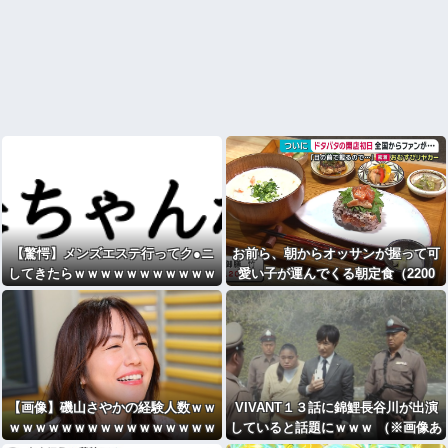
【驚愕】メンズエステ行ってク●ニ
お前ら、朝からオッサンが握って可
してきたらｗｗｗｗｗｗｗｗｗｗｗ
愛い子が運んでくる朝定食（2200
wwｗw
円）頼める？
【画像】磯山さやかの経験人数ｗｗ
VIVANT１３話に錦鯉長谷川が出演
ｗｗｗｗｗｗｗｗｗｗｗｗｗｗｗｗ
していると話題にｗｗｗ （※画像あ
り）