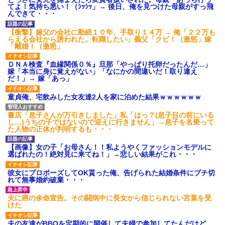
され彼氏が逆切れ。「何クラク
てよ！気持ち悪い！（ｼｯｼｯ」→ 後日、俺を見つけた母親がすっ飛
ション鳴らしてんだ！降りてこ
んできて・・・
いよ！」と怒鳴りだし...
【衝撃】報酬100万円超の治験
【衝撃】嫁父の会社に勤続１０年、手取り１４万 → 俺「２２万も
募集がこちらｗｗｗｗｗ(※画像
らえる会社から誘われた。転職したい」義父「クビ！（激怒」嫁
あり)
「離婚！（激怒」
【ネット騒然】惨殺されたタ
ワマン頂き女子のこの動画、す
ＤＮＡ検査『血縁関係０％』旦那「やっぱり托卵だったんだ…」
げえええええｗｗｗｗｗｗｗｗ
嫁「本当に身に覚えがない」「なにかの間違いだ！取り違え
ｗｗｗ
だ！」→ 嫁「あっ」
【愕然】白のクラウン俺氏、
高速道路左車線を制限速度で走
童貞俺、宅飲みした女友達2人を家に泊めた結果ｗｗｗｗｗｗ
った結果wwwwwwwwwwww
百年の恋12-899 食べた量を
張り合ってくる
書店「息子さんが万引きしました」私「はっ？(息子目の前にいる
し…)うちの子ではないので迎えに行きません」→息子を名乗って
【悲報】佐藤輝明・・・２軍
た人物の正体が判明するも・・・
でも盛大にやらかす←あまり悲
しませないでくれ
【画像】女の子「お母さん！！私ようやくファッションモデルに
選ばれたの！絶対見に来てね！」→悲しい結果がこれ・・・
彼女にプロポーズしてOK貰った俺、告げられた結婚条件にブチ切
れて無事婚約破棄・・・
夫に癌の余命宣告。その闘病中に長女から信じられない言葉を受
けた
夫の友達がBBQを定期的に開催して夫婦で参加してたんだけど、