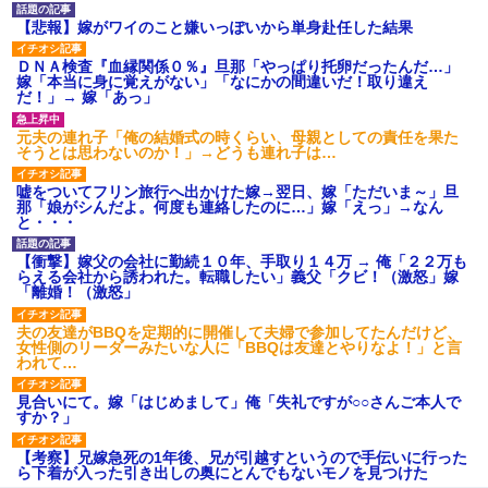
【悲報】嫁がワイのこと嫌いっぽいから単身赴任した結果
ＤＮＡ検査『血縁関係０％』旦那「やっぱり托卵だったんだ…」
嫁「本当に身に覚えがない」「なにかの間違いだ！取り違え
だ！」→ 嫁「あっ」
元夫の連れ子「俺の結婚式の時くらい、母親としての責任を果た
そうとは思わないのか！」→どうも連れ子は…
嘘をついてフリン旅行へ出かけた嫁→翌日、嫁「ただいま～」旦
那「娘がシんだよ。何度も連絡したのに…」嫁「えっ」→なん
と・・・
【衝撃】嫁父の会社に勤続１０年、手取り１４万 → 俺「２２万も
らえる会社から誘われた。転職したい」義父「クビ！（激怒」嫁
「離婚！（激怒」
夫の友達がBBQを定期的に開催して夫婦で参加してたんだけど、
女性側のリーダーみたいな人に「BBQは友達とやりなよ！」と言
われて…
見合いにて。嫁「はじめまして」俺「失礼ですが○○さんご本人で
すか？」
【考察】兄嫁急死の1年後、兄が引越すというので手伝いに行った
ら下着が入った引き出しの奥にとんでもないモノを見つけた