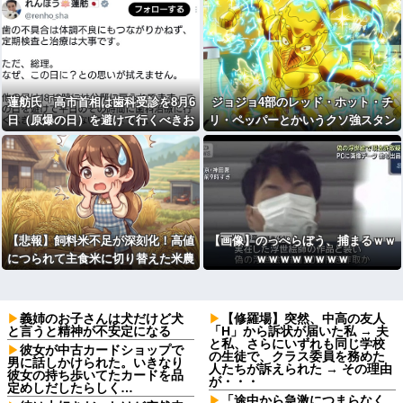
蓮舫氏「高市首相は歯科受診を8月6
ジョジョ4部のレッド・ホット・チ
日（原爆の日）を避けて行くべきお
リ・ペッパーとかいうクソ強スタン
立場ではないでしょうか」
ド
【悲報】飼料米不足が深刻化！高値
【画像】のっぺらぼう、捕まるｗｗ
につられて主食米に切り替えた米農
ｗｗｗｗｗｗｗｗ
家が多発したため畜産家ピンチに
義姉のお子さんは犬だけど犬
【修羅場】突然、中高の友人
と言うと精神が不安定になる
「H」から訴状が届いた私 → 夫
と私、さらにいずれも同じ学校
彼女が中古カードショップで
の生徒で、クラス委員を務めた
男に話しかけられた。いきなり
人たちが訴えられた → その理由
彼女の持ち歩いてたカードを品
が・・・
定めしだしたらしく…
「途中から急激につまらなく