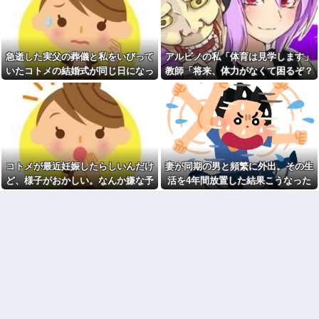
就活でコネ採用確定だったの
高齢独身彼女無しなのが不思
に無しにされたｗｗ
議ってよく言われるけど、女と
【驚愕】デキ婚した相手は出
人付き合いとかめんどくさすぎ
張姫。母の興信所調査で夫婦崩
る
壊？！ｗｗｗｗ
急逝した実父の葬儀と私をいびって
アルビノの私「体育は見学します」
20年くらい前だけど当時お付
私「ハンバーグに髪の毛
き合いがあった仲間が神社に赤
いたコトメの結婚式が同じ日になっ
教師「将来、体力がなくて困るぞ？
が…」店員「申し訳ありませ
いものを身につけちゃいけない
ん」→夫婦でファミレスに行
てしまった。無理にでも来いと言わ
我慢して走れ！」→結果、膝を痛め
と言ってた
き、店員に指摘したところ…
れてしまい...
て・・・
【衝撃】ジャンポケ斉藤の妻
【唖然】浮気バレた旦那が嫁
さん、夫の求刑7年翌日に
に勢いで吐き出した結果ｗｗｗ
Instagram更新しSNS民をザワつ
ｗ
かせてしまう…
1/2義弟娘「ママのアソコには
【悲報】昨日の銀だこ、８８
黒い絵があるんだよ！洗っても
人しか買えない８８円に大行列
落ちないんだよ！」あー…だか
コトメが最近妊娠したらしいんだけ
妻が同期の男と頻繁に外出。その生
をなす都民コチラ・・・
らいつも肌を隠してるのね。こ
ど、様子がおかしい。なんか嫌な予
活を4年間放置した結果こうなった
【画像】セブンイレブンのバ
んな田舎で刺青バレたら面倒な
イト「AIにちいかわの画像を食
事になっちゃうよ…→面倒な事
感がして、コトメにこっそり電話し
わせてっと………できた！」→
に。
たら...
とんでもないものが出来上がっ
柿の種、以前は柿の種のピー
てしまうw w w w w
ナッツの方が好きだった
【超絶悲報】東科大医学部卒
新卒の時に受けた会社の面接
の美人YouTuberさん、直美でコ
で、趣味と地元の話だけして採
メント欄が炎上してしまう…
用された
【画像】最新の浜辺美波さ
統合失調症って何がどうヤバ
ん、ガチのマジで可愛過ぎてワ
いの？「現実」と「妄想」の境
イらをドキドキさせてしまうw w
界が崩れるってマジ？
w w w w w
義母「小学生になったら一人
会社に突然「嫁に手を出した