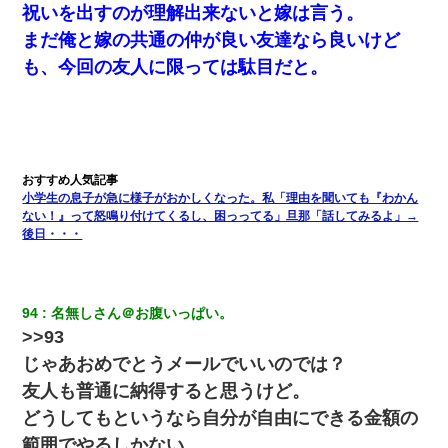
お互い干渉はしないようにしましょう」→ その後に結納金の話を
祝いを出すのが理解出来ないと嫁は言う。
したので、母が・・・
まだ俺と嫁の共通の仲が良い友達なら良いけど
も、今回の友人に限っては駄目だと。
兄の新しい嫁がやらかしすぎて辛い。当たり前のように実家や姪
の幼稚園に来る
さっき嫁から、「愛しています」ってメールが届いた。俺も「愛
してます」って送ったら
小学生の息子が急に様子がおかしくなった。私「理由を聞いても『わかん
彼女にプロポーズしてOK貰った俺、告げられた結婚条件にブチ切
れて無事婚約破棄・・・
ない！』って怒鳴り付けてくるし、困っってる」旦那「話してみるよ」→
後日・・・
彼氏家「うちは墨入れるのが伝統だから。お前も彫れ」 → 結果…
94
名無しさん＠お腹いっぱい。
【衝撃】嫁父の会社に勤続１０年、手取り１４万 → 俺「２２万も
らえる会社から誘われた。転職したい」義父「クビ！（激怒」嫁
>>93
「離婚！（激怒」
じゃあおめでとうメールでいいのでは？
友人も普通に納得すると思うけど。
旦那が長男のDNA鑑定をしたら血縁関係0%だった。旦那「やっぱ
りウワキしてたんだな…」長男「俺は誰の子供なの？」長女・次
どうしてもというなら自分が自由にできる金額の
男「ウワキ女！」
範囲でやるしかない。