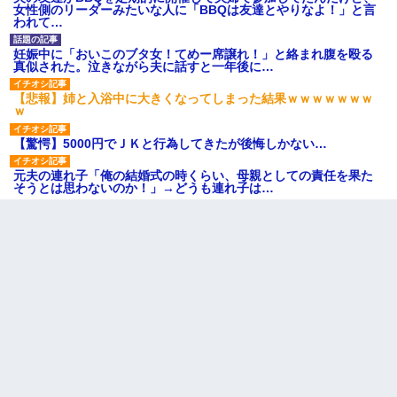
女性側のリーダーみたいな人に「BBQは友達とやりなよ！」と言
われて…
妊娠中に「おいこのブタ女！てめー席譲れ！」と絡まれ腹を殴る
真似された。泣きながら夫に話すと一年後に…
【悲報】姉と入浴中に大きくなってしまった結果ｗｗｗｗｗｗｗ
ｗ
【驚愕】5000円でＪＫと行為してきたが後悔しかない…
元夫の連れ子「俺の結婚式の時くらい、母親としての責任を果た
そうとは思わないのか！」→どうも連れ子は…