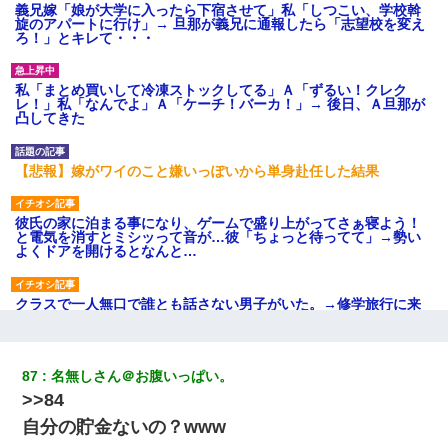
義兄嫁「娘が大学に入ったら下宿させて」私「しつこい、学校斡
旋のアパートに行け」→ 旦那が義兄に通報したら「志望校を変え
ろ！」とキレて・・・
私「まとめ買いして冷凍ストックしてる」Ａ「ずるい！クレク
レ！」私「なんでよ」Ａ「ケーチ！バーカ！」→ 後日、Ａ旦那が
凸してきた
【悲報】嫁がワイのこと嫌いっぽいから単身赴任した結果
彼氏の家に泊まる事になり、ゲームで盛り上がってさぁ寝よう！
と電気を消すとミシッって音が…彼「ちょっと待ってて」→勢い
よくドアを開けるとなんと…
クラスで一人無口で誰とも話さない男子がいた。→修学旅行に来
なかったその男子に女子達がお土産を渡した。5分後…
【まぬけ】夫「離婚だ！」私「わかった。で？」夫「慰謝料
87
名無しさん＠お腹いっぱい。
だ！」私「いいけど弁護士通して。私も請求する」夫「」
>>84
自分の貯金ないの？www
高1のとき男に襲われ、不妊の叔母に頼まれて出産。→叔母夫婦が