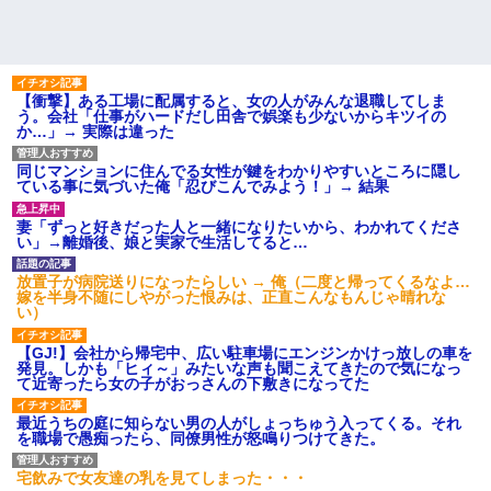
【衝撃】ある工場に配属すると、女の人がみんな退職してしま
う。会社「仕事がハードだし田舎で娯楽も少ないからキツイの
か…」→ 実際は違った
同じマンションに住んでる女性が鍵をわかりやすいところに隠し
ている事に気づいた俺「忍びこんでみよう！」→ 結果
妻「ずっと好きだった人と一緒になりたいから、わかれてくださ
い」→離婚後、娘と実家で生活してると…
放置子が病院送りになったらしい → 俺（二度と帰ってくるなよ…
嫁を半身不随にしやがった恨みは、正直こんなもんじゃ晴れな
い）
【GJ!】会社から帰宅中、広い駐車場にエンジンかけっ放しの車を
発見。しかも「ヒィ～」みたいな声も聞こえてきたので気になっ
て近寄ったら女の子がおっさんの下敷きになってた
最近うちの庭に知らない男の人がしょっちゅう入ってくる。それ
を職場で愚痴ったら、同僚男性が怒鳴りつけてきた。
宅飲みで女友達の乳を見てしまった・・・