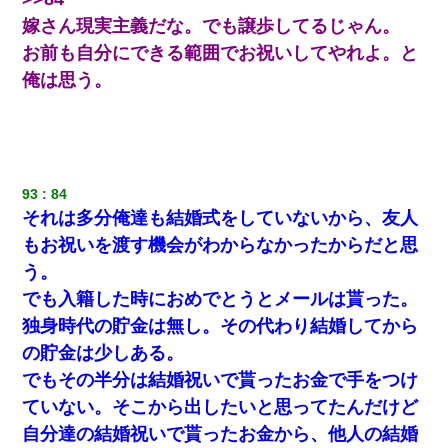
生保レディと行為する為に駆け引きしてみた結果ｗｗｗｗｗｗｗ
嫁さん現実主義だな。でも譲歩してるじゃん。
ｗｗｗｗｗ
お前も自分にできる範囲でお祝いしてやれよ。と
俺は思う。
ホテルに泊まったんだけど従業員が最悪だった。折角の旅行で何
故私が怒鳴られなきゃいけなかったのだ
【身体で払わせて】女友達「ごめん、何も言わずにお金貸してく
ださい……」俺「いいよ！いくら？」女友達「10万円ぐら
い……」俺「ほい！10万！」→
93
84
それは多分俺達も結婚式をしていないから、友人
【驚愕】5000円でＪＫと行為してきたが後悔しかない…
もお祝いを渡す機会がわからなかったからだと思
う。
【クズ】昔、兄がお見合いして「ブスすぎｗｗｗ」と断った女性
でも入籍した時におめでとうとメールは貰った。
が、兄の同級生と結婚。それを知った兄は荒れ狂い、｢嫁さん、俺
のお古ですが気分はどう？」とメールを送った→
独身時代の貯金は無し。その代わり結婚してから
の貯金は少しある。
夫に癌の余命宣告。その闘病中に長女から信じられない言葉を受
でもその半分は結婚祝いで貰ったお金で手をつけ
けた
ていない。そこから出したいと思ってたんだけど
自分達の結婚祝いで貰ったお金から、他人の結婚
【衝撃】婚約者「兄と結婚はするけど嫁入りするわけじゃない。