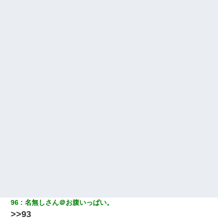
【悲報】お風呂で父親と姉が完全に行為してるんだが...
彼女(37)の情欲がえげつない件ｗｗｗｗｗｗｗ
妻「ずっと好きだった人と一緒になりたいから、わかれてくださ
い」→離婚後、娘と実家で生活してると…
男だけどリベンジポノレノの被害者になって未だに人生が立ち直
せない
私（23）冗談のつもりで上司（27）に胸を揉ませた結果・・・
【衝撃】女友達から行為中に告白されてOKした結果
姉旦那の友達「ほんとのパパだよ～」私のお腹を触ってほざく。
→思わず手を叩いて振り払ったら…
96
名無しさん＠お腹いっぱい。
>>93