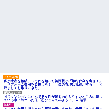
で新幹線乗ってウチ（東北）に
だろ」と怒りの電話が入った。
泊まりにおいで♪」と会うたびし
全く心当たりのない俺だった
つこい……「昔パパも一人で乗
が、事態は思わぬ展開に…
った」とか時代錯誤すぎ！治安
1/2義弟娘「ママのアソコには
も防犯も無視して女児を一人で
黒い絵があるんだよ！洗っても
遠出させようとする無神経義母
落ちないんだよ！」あー…だか
にブチ切れ
らいつも肌を隠してるのね。こ
【前編】自分の息子が放置子
んな田舎で刺青バレたら面倒...
だった。他所のお宅をピンポン
家に職場の女性A子と写った写
して「あそぼー」と家に上がり
真(外回り中や出張中のもの)が送
込みおやつをクレクレしてた。
られ、嫁に「浮気してない？」
田舎では普通のことだったので
と確認されたが事実無根だった
ママ友に怒鳴られ仰天
ので全否定→嫁が親戚の探...
私が考えた娘の名前を「画数
ハードオフに売っていた4万
が多い、バランスが悪い」と酷
4000円のフィギュアがヤバすぎ
評してたトメ。命名式に娘を抱
るｗｗｗｗｗｗ「こんな高い
っこして「バランスが取りにく
の？ｗｗ」「逆に超安い」
い字ねぇ～あたち自分の名前だ
いっきらーい」
私「ちょっと、人の家の金庫
触らないでよ！」キチママ『そ
主な税金の成り立ちを調べて
こに金庫があったから、開けて
みたよ
みようとしただけ☆』義兄「泥
私が遺産を相続。→それを知った義両親が「旅行代金を出せ！」
は出てけ！二度と来るな！」結
「リフォーム費用を負担しろ！」「金の管理は私達がする！」と
果・・・
浅ましくも集りにきた。
私「初めて飲む味だけどなん
のお茶？」彼「ちっ！」私「」
同じマンションに住んでる女性が鍵をわかりやすいところに隠し
【GIF】JSのカンチョーワロ
ている事に気づいた俺「忍びこんでみよう！」→ 結果
タ
後続車にクラクションを鳴ら
とっさに女児を捕まえたら変質者扱いされた。母親「あっち行っ