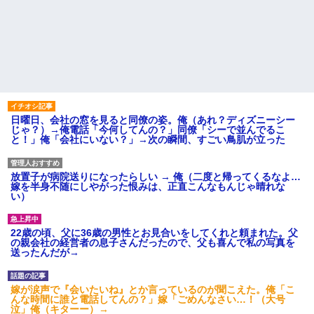
日曜日、会社の窓を見ると同僚の姿。俺（あれ？ディズニーシー
じゃ？）→俺電話「今何してんの？」同僚「シーで並んでるこ
と！」俺「会社にいない？」→次の瞬間、すごい鳥肌が立った
放置子が病院送りになったらしい → 俺（二度と帰ってくるなよ…
嫁を半身不随にしやがった恨みは、正直こんなもんじゃ晴れな
い）
22歳の頃、父に36歳の男性とお見合いをしてくれと頼まれた。父
の親会社の経営者の息子さんだったので、父も喜んで私の写真を
送ったんだが→
嫁が涙声で『会いたいね』とか言っているのが聞こえた。俺「こ
んな時間に誰と電話してんの？」嫁「ごめんなさい…！（大号
泣」俺（キターー）→