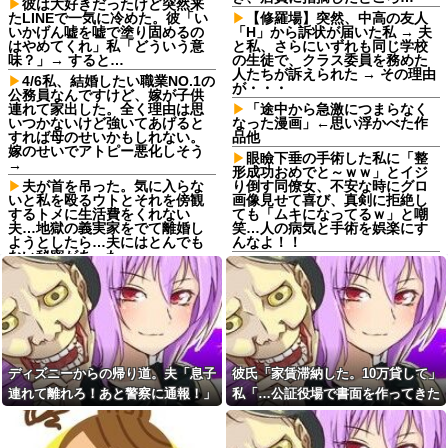
彼は大好きだったけど突然来
たLINEで一気に冷めた。彼「い
【修羅場】突然、中高の友人
いかげん嘘を嘘で塗り固めるの
「H」から訴状が届いた私 → 夫
はやめてくれ」私「どういう意
と私、さらにいずれも同じ学校
味？」→ すると…
の生徒で、クラス委員を務めた
人たちが訴えられた → その理由
4/6私、結婚したい職業NO.1の
が・・・
公務員なんですけど、嫁が子供
連れて家出した。全く理由は思
「途中から急激につまらなく
いつかないけど強いてあげると
なった漫画」←思い浮かべた作
すれば母のせいかもしれない。
品他
嫁のせいでアトピー悪化しそう
眼瞼下垂の手術した私に「整
→
形成功おめでと～ｗｗ」とイジ
夫が首を吊った。気に入らな
り倒す同僚女、不安な時にグロ
いと私を殴るウトとそれを傍観
画像見せて喜び、真剣に拒絶し
するトメに生活費をくれない
ても「ムキになってるｗ」と嘲
夫…地獄の義実家をでて離婚し
笑…人の病気と手術を娯楽にす
ようとしたら…夫にはとんでも
んなよ！！
ない秘密があった
姪「結婚しても子供は産まな
最近の若手社員は何故かコレ
い」私「どうして？」→理由を
を嫌がるらしい
聞いてみると、思わず少子化の
現実を考えさせられて…
嫁「生ハムを手作りした
よ！」俺「それ、生肉のままじ
結婚するという決断って重く
ゃないか！」→食べてしまった
ないですか？
翌日にまさかの事態が…
【悲報】強者男性さん「30超
ディズニーからの帰り道。夫「息子
彼氏「家賃滞納した。10万貸して」
私「また郵便がなくなって
えてデートの練習とかしてる奴
る…」知人「一緒に捕まえよ
なんなんだ？普通は10代の子供
連れて離れろ！あと警察に通報！」
私「…公証役場で書面を作ってきた
う」→おとりを仕掛けたら泥奥
がいるぞ」
私「助けて！」駅員「どうしまし
ら考える」→結果・・・
がまんまと引っかかり…
【修羅場】弟を車で迎えに行
た！？」→トンデモナイことに…
【後編】我が家で集まりがあ
くときにファミレスの駐車場か