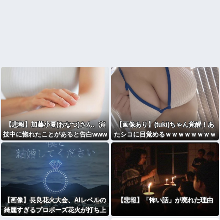
【悲報】加藤小夏(おなつ)さん、演
【画像あり】(tuki)ちゃん覚醒！あ
技中に惚れたことがあると告白www
たシコに目覚めるｗｗｗｗｗｗｗｗ
www
【画像】長良花火大会、AIレベルの
【悲報】「怖い話」が廃れた理由
綺麗すぎるプロポーズ花火が打ち上
がるｗ