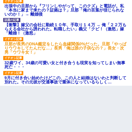
出張中の旦那から『フリンしやがって、このクズ』と電話が。私
「本当に家まで来たの？証拠は？」旦那「俺の言葉が信じられな
いのか！」→ 離婚後
【衝撃】嫁父の会社に勤続１０年、手取り１４万 → 俺「２２万も
らえる会社から誘われた。転職したい」義父「クビ！（激怒」嫁
「離婚！（激怒」
旦那が長男のDNA鑑定をしたら血縁関係0%だった。旦那「やっぱ
りウワキしてたんだな…」長男「俺は誰の子供なの？」長女・次
男「ウワキ女！」
32歳ワイ、34歳の可愛い女と付き合うも現実を知ってしまい無事
死亡・・・
9月に付き合い始めたけどこの、この人と結婚はないわと判断して
別れた。その元彼が交通事故で重体になっているらしく…