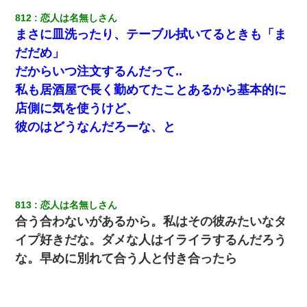
タ？だっけ？」俺「だいたい合ってる。で、なんで告白してきた
の？」→
812
恋人は名無しさん
まさに皿洗ったり、テーブル拭いてるときも「ま
父が他界→父のフリン相手『どうか相続を放棄して下さい、昔の
だだめ」
ことは謝ります。ごめんなさい…』私「お子さんはフリン略奪婚
って知ってるの？」相手『 』結果→
だからいつ注文するんだって..
私も居酒屋で長く勤めてたことあるから基本的に
【衝撃】女友達から行為中に告白されてOKした結果
店側に気を使うけど、
彼のはどうなんだろーな、と
子供の頃、母の弟にイタズラされてて中学に入ってから関係を持
ってしまった。拒絶したら「全部バラしてやる」と脅迫されたの
で両親に全部話した。
裁判官「お互いに最後に言いたいことはありますか」バカ夫
813
恋人は名無しさん
「…」A「夫を一発殴らせてほしい」裁判官「どうぞ」
合う合わないがあるから。私はその彼みたいなタ
イプ好きだな。ダメな人はイライラするんだろう
３２歳俺「ずっと好きでした！！付き合って下さい！」 ２５歳
彼女「うん！！絶対幸せになろうね！！！！」 → ７年後ｗｗ
な。早めに別れて合う人と付き合ったら
ｗｗｗ
【報告者がキチ】嫁「妊娠した」俺『それじゃあ皆に祝ってもら
おう』友人達を家に連れ帰ってホームパーティー→俺『皆に祝え