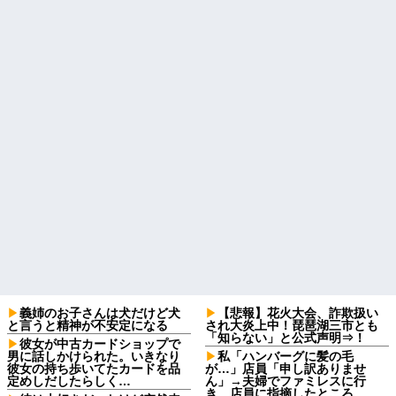
義姉のお子さんは犬だけど犬
【悲報】花火大会、詐欺扱い
と言うと精神が不安定になる
され大炎上中！琵琶湖三市とも
「知らない」と公式声明⇒！
彼女が中古カードショップで
男に話しかけられた。いきなり
私「ハンバーグに髪の毛
彼女の持ち歩いてたカードを品
が…」店員「申し訳ありませ
定めしだしたらしく…
ん」→夫婦でファミレスに行
き、店員に指摘したところ…