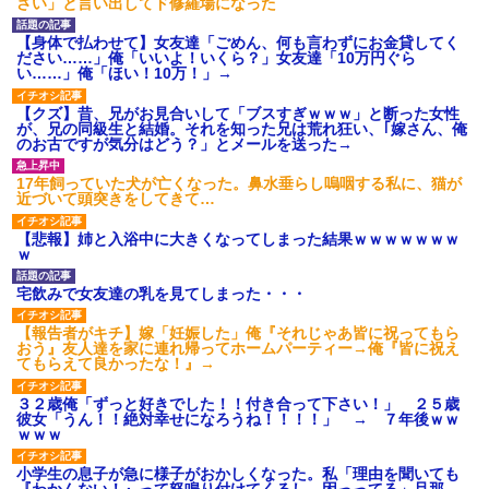
さい」と言い出してド修羅場になった
され彼氏が逆切れ。「何クラク
ション鳴らしてんだ！降りてこ
いよ！」と怒鳴りだし...
【身体で払わせて】女友達「ごめん、何も言わずにお金貸してく
【衝撃】報酬100万円超の治験
ださい……」俺「いいよ！いくら？」女友達「10万円ぐら
募集がこちらｗｗｗｗｗ(※画像
い……」俺「ほい！10万！」→
あり)
【ネット騒然】惨殺されたタ
【クズ】昔、兄がお見合いして「ブスすぎｗｗｗ」と断った女性
ワマン頂き女子のこの動画、す
が、兄の同級生と結婚。それを知った兄は荒れ狂い、｢嫁さん、俺
げえええええｗｗｗｗｗｗｗｗ
のお古ですが気分はどう？」とメールを送った→
ｗｗｗ
【愕然】白のクラウン俺氏、
17年飼っていた犬が亡くなった。鼻水垂らし嗚咽する私に、猫が
高速道路左車線を制限速度で走
近づいて頭突きをしてきて…
った結果wwwwwwwwwwww
百年の恋12-899 食べた量を
【悲報】姉と入浴中に大きくなってしまった結果ｗｗｗｗｗｗｗ
張り合ってくる
ｗ
【悲報】佐藤輝明・・・２軍
でも盛大にやらかす←あまり悲
宅飲みで女友達の乳を見てしまった・・・
しませないでくれ
【報告者がキチ】嫁「妊娠した」俺『それじゃあ皆に祝ってもら
おう』友人達を家に連れ帰ってホームパーティー→俺『皆に祝え
てもらえて良かったな！』→
３２歳俺「ずっと好きでした！！付き合って下さい！」 ２５歳
彼女「うん！！絶対幸せになろうね！！！！」 → ７年後ｗｗ
ｗｗｗ
小学生の息子が急に様子がおかしくなった。私「理由を聞いても