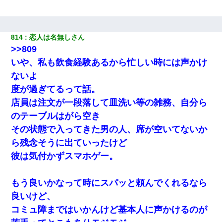
てもらえて良かったな！』→
ワイ144kg彼女98kgデブカップル、1年間毎日行為しまくった結
814
恋人は名無しさん
果
>>809
いや、私も飲食経験あるから忙しい時には声かけ
妻が亡くなったんだけど正直ガチで嬉しい
ないよ
度が過ぎてるって話。
兄の新しい嫁がやらかしすぎて辛い。当たり前のように実家や姪
の幼稚園に来る
店員は注文が一段落して皿洗い等の雑務、自分ら
のテーブルはがら空き
小学生の妹が20代の弟とチューしてるのに、見て見ぬふりの親を
その状態で入ってきた男の人、席が空いてないか
見てから実家を出た。それから15年、妹が弟の子を妊娠したらし
くもう堕胎できない月なんだと母から連絡がきた…｜生活｜ワロ
ら残念そうに出ていったけど
タあんてな
彼は気付かずスマホゲー。
童貞俺、宅飲みした女友達2人を家に泊めた結果ｗｗｗｗｗｗ
もう良いかなって時にスパッと頼んでくれるなら
良いけど、
コミュ障まではいかんけど基本人に声かけるのが