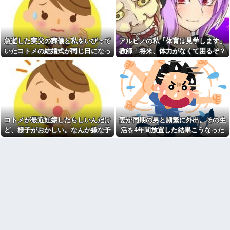
った後に子供の新品クロックス
ら飛び出してきた男性を轢いて
が消えた。犯人のママがカバン
しまった 轢かれた男は傷だらけ
に入れるのを見た人もいるのに
で血まみれなのに凄い大声て喚
相手旦那が「証拠は？」と認め
いて暴れまくり…
ない…...
就活でコネ採用確定だったの
急逝した実父の葬儀と私をいびって
アルビノの私「体育は見学します」
アタシ何歳に見える？って誘
に無しにされたｗｗ
い受け風の事言うゴミってまだ
いたコトメの結婚式が同じ日になっ
教師「将来、体力がなくて困るぞ？
【驚愕】デキ婚した相手は出
生存してるよね～
張姫。母の興信所調査で夫婦崩
てしまった。無理にでも来いと言わ
我慢して走れ！」→結果、膝を痛め
ディズニーからの帰り道。夫
壊？！ｗｗｗｗ
れてしまい...
て・・・
「息子連れて離れろ！あと警察
【唖然】浮気バレた旦那が嫁
に通報！」私「助けて！」駅員
に勢いで吐き出した結果ｗｗｗ
「どうしました！？」→トンデ
ｗ
モナイことに…
1/2義弟娘「ママのアソコには
会社に突然「嫁に手を出した
黒い絵があるんだよ！洗っても
だろ」と怒りの電話が入った。
落ちないんだよ！」あー…だか
コトメが最近妊娠したらしいんだけ
妻が同期の男と頻繁に外出。その生
全く心当たりのない俺だった
らいつも肌を隠してるのね。こ
が、事態は思わぬ展開に…
ど、様子がおかしい。なんか嫌な予
活を4年間放置した結果こうなった
んな田舎で刺青バレたら面倒な
【衝撃】ジャンポケ斉藤の妻
事になっちゃうよ…→面倒な事
感がして、コトメにこっそり電話し
さん、夫の求刑7年翌日に
に。
たら...
Instagram更新しSNS民をザワつ
柿の種、以前は柿の種のピー
かせてしまう…
ナッツの方が好きだった
【速報】女さん、20歳でアル
新卒の時に受けた会社の面接
ファード一括で買ったことを自
で、趣味と地元の話だけして採
慢してしまう
用された
【衝撃】上司「あのさあ田
統合失調症って何がどうヤバ
沼？お前営業車のガソリン抜い
いの？「現実」と「妄想」の境
てない？」俺「はぁ？どういう
界が崩れるってマジ？
ことすか？」上司「自分の車に
入れ替えたりしてない？？」←
義母「小学生になったら一人