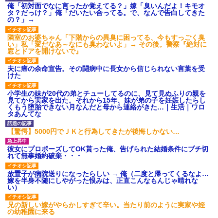
俺「初対面でなに言ったか覚えてる？」嫁「臭いんだよ！キモオ
タ？だっけ？」俺「だいたい合ってる。で、なんで告白してきた
の？」→
隣室のお婆ちゃん「下階からの異臭に困ってる、今もすっごく臭
い」私「変だなあ～なにも臭わないよ」→ その後。警察『絶対に
窓とドアを開けないで』
夫に癌の余命宣告。その闘病中に長女から信じられない言葉を受
けた
小学生の妹が20代の弟とチューしてるのに、見て見ぬふりの親を
見てから実家を出た。それから15年、妹が弟の子を妊娠したらし
くもう堕胎できない月なんだと母から連絡がきた…｜生活｜ワロ
タあんてな
【驚愕】5000円でＪＫと行為してきたが後悔しかない…
彼女にプロポーズしてOK貰った俺、告げられた結婚条件にブチ切
れて無事婚約破棄・・・
放置子が病院送りになったらしい → 俺（二度と帰ってくるなよ…
嫁を半身不随にしやがった恨みは、正直こんなもんじゃ晴れな
い）
兄の新しい嫁がやらかしすぎて辛い。当たり前のように実家や姪
の幼稚園に来る