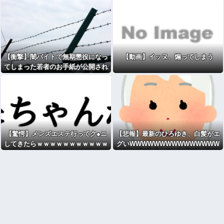
【衝撃】闇バイトで無期懲役になっ
【動画】イッヌ、煽ってしまう
てしまった若者のお手紙が公開され
る⇒
【驚愕】メンズエステ行ってク●ニ
【悲報】最新のひろゆき、白髪がエ
してきたらｗｗｗｗｗｗｗｗｗｗｗ
グいWWWWWWWWWWWWWWW
wwｗw
WWWWWWWWWWWWWWWWW
WWWWWWWWWWWWWWWWW
WWWWWWWW