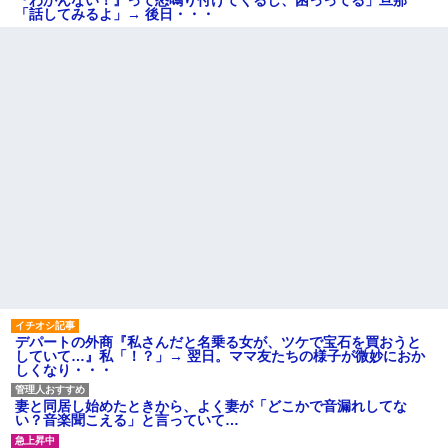
『わかんない！』って怒鳴り付けてくるし、困っってる」旦那
「話してみるよ」→ 後日・・・
デパートの外商『私さんだと名乗る女が、ツケで宝石を買おうと
していて…』私「！？」→ 翌日。ママ友たちの様子が微妙におか
しくなり・・・
妻と同居し始めたときから、よく妻が「どこかで音漏れしてな
い？音楽聞こえる」と言っていて…