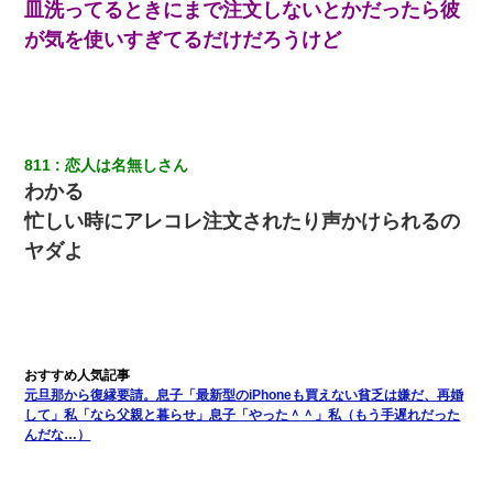
皿洗ってるときにまで注文しないとかだったら彼
のお古ですが気分はどう？」とメールを送った→
が気を使いすぎてるだけだろうけど
中途採用のAが部長から呼び出された。Aはヘラヘラと部屋に入っ
ていき、1時間後に号泣しながら出てきて…
姉旦那の友達「ほんとのパパだよ～」私のお腹を触ってほざく。
→思わず手を叩いて振り払ったら…
811
恋人は名無しさん
わかる
私『貯金貯まったし、やっと家建てられるね！』夫「実家を二世
忙しい時にアレコレ注文されたり声かけられるの
帯住宅にした。それに貯金使った」→私『離婚しよう』夫「え
っ」私『使った貯金はあげるから』→すると…
ヤダよ
上司「何なの、この書類！！」私「あの‥」上司「今は私が話し
てるの！」私「ですから」上司「黙って聞きなさい！」私「それ
は」上司「言い訳しない！」→結果ｗｗｗｗｗ
アパートのドアに『ハンザイ者！この人はさいあくの人です』と
元旦那から復縁要請。息子「最新型のiPhoneも買えない貧乏は嫌だ、再婚
張り紙が！大家「面倒はごめんだよ」私「はあ」→警察に行き、
して」私「なら父親と暮らせ」息子「やった＾＾」私（もう手遅れだった
見回りで犯人が捕まったが、それが…｜生活｜ヌルポあんてな
んだな…）
俺「初対面でなに言ったか覚えてる？」嫁「臭いんだよ！キモオ