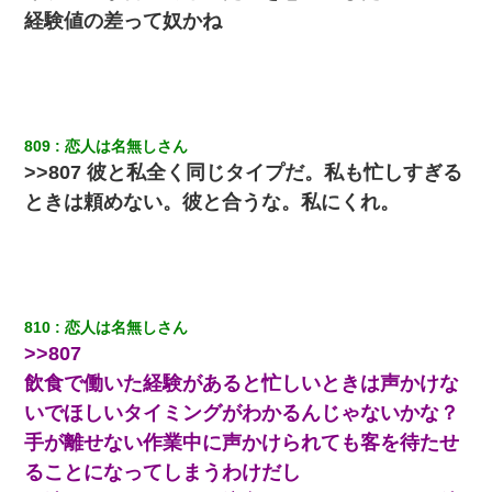
彼氏の家に泊まる事になり、ゲームで盛り上がってさぁ寝よう！
経験値の差って奴かね
と電気を消すとミシッって音が…彼「ちょっと待ってて」→勢い
よくドアを開けるとなんと…
【衝撃】職場に入って来た綺麗な新人さんに職場を案内すること
に → 新人「ドンッ！」私「！？」→ 突然、突き飛ばされて左手
の甲を踏みつけられて…
809
恋人は名無しさん
>>807 彼と私全く同じタイプだ。私も忙しすぎる
私（23）冗談のつもりで上司（27）に胸を揉ませた結果・・・
ときは頼めない。彼と合うな。私にくれ。
【身体で払わせて】女友達「ごめん、何も言わずにお金貸してく
ださい……」俺「いいよ！いくら？」女友達「10万円ぐら
い……」俺「ほい！10万！」→
810
恋人は名無しさん
「お前の父ちゃんは自宅警備員」とかからかわれたけど、実はと
んでもない仕事に就いていた
>>807
飲食で働いた経験があると忙しいときは声かけな
嫁の妹（26歳）がずっとウチに泊まりに来た結果→俺がヤバイｗ
いでほしいタイミングがわかるんじゃないかな？
ｗｗｗｗｗｗｗ
手が離せない作業中に声かけられても客を待たせ
ることになってしまうわけだし
【クズ】昔、兄がお見合いして「ブスすぎｗｗｗ」と断った女性
が、兄の同級生と結婚。それを知った兄は荒れ狂い、｢嫁さん、俺