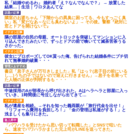
私「結婚やめるわ」 婚約者「え？なんでなんで？」 → 放置した
結果…｜生活｜ワロタあんてな
隣室のお婆ちゃん「下階からの異臭に困ってる、今もすっごく臭
い」私「変だなあ～なにも臭わないよ」→ その後。警察『絶対に
窓とドアを開けないで』
隣の部屋の住民の母親、オートロックを突破してマンションに入
り込んできたみたいで、ずっとドアの前で喚いてて滅茶苦茶うる
さかった。
彼女にプロポーズしてOK貰った俺、告げられた結婚条件にブチ切
れて無事婚約破棄・・・
書店「息子さんが万引きしました」私「はっ？(息子目の前にいる
し…)うちの子ではないので迎えに行きません」→息子を名乗って
た人物の正体が判明するも・・・
中途採用のAが部長から呼び出された。Aはヘラヘラと部屋に入っ
ていき、1時間後に号泣しながら出てきて…
私が遺産を相続。→それを知った義両親が「旅行代金を出せ！」
「リフォーム費用を負担しろ！」「金の管理は私達がする！」と
浅ましくも集りにきた。
「パワハラを受けたから思い切って転職した」とSNSで呟いた
ら、速攻でパワハラかました元上司がLINEを送ってきた。