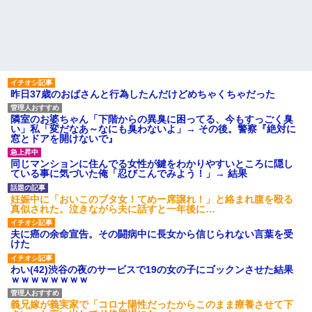
これw w w w w w
で新幹線乗ってウチ（東北）に
泊まりにおいで♪」と会うたびし
【超絶悲報】東科大医学部卒
つこい……「昔パパも一人で乗
の美人YouTuberさん、直美でコ
った」とか時代錯誤すぎ！治安
メント欄が炎上してしまう…
も防犯も無視して女児を一人で
【画像】最新の浜辺美波さ
遠出させようとする無神経義母
ん、ガチのマジで可愛過ぎてワ
にブチ切れ
イらをドキドキさせてしまうw w
【前編】自分の息子が放置子
w w w w w
だった。他所のお宅をピンポン
昨日37歳のおばさんと行為したんだけどめちゃくちゃだった
1/2義弟娘「ママのアソコには
して「あそぼー」と家に上がり
黒い絵があるんだよ！洗っても
込みおやつをクレクレしてた。
落ちないんだよ！」あー…だか
田舎では普通のことだったので
隣室のお婆ちゃん「下階からの異臭に困ってる、今もすっごく臭
らいつも肌を隠してるのね。こ
ママ友に怒鳴られ仰天
い」私「変だなあ～なにも臭わないよ」→ その後。警察『絶対に
んな田舎で刺青バレたら面倒...
窓とドアを開けないで』
私が考えた娘の名前を「画数
ハードオフに売っていた4万
が多い、バランスが悪い」と酷
4000円のフィギュアがヤバすぎ
評してたトメ。命名式に娘を抱
同じマンションに住んでる女性が鍵をわかりやすいところに隠し
るｗｗｗｗｗｗ「こんな高い
っこして「バランスが取りにく
ている事に気づいた俺「忍びこんでみよう！」→ 結果
の？ｗｗ」「逆に超安い」
い字ねぇ～あたち自分の名前だ
いっきらーい」
私「ちょっと、人の家の金庫
妊娠中に「おいこのブタ女！てめー席譲れ！」と絡まれ腹を殴る
触らないでよ！」キチママ『そ
主な税金の成り立ちを調べて
真似された。泣きながら夫に話すと一年後に…
こに金庫があったから、開けて
みたよ
みようとしただけ☆』義兄「泥
は出てけ！二度と来るな！」結
夫に癌の余命宣告。その闘病中に長女から信じられない言葉を受
果・・・
けた
私「初めて飲む味だけどなん
のお茶？」彼「ちっ！」私「」
わい(42)渋谷の夜のサービスで19の女の子にゴックンさせた結果
ｗｗｗｗｗｗｗｗ
【GIF】JSのカンチョーワロ
タ
義兄嫁が義実家で「コロナ陽性だったからこのまま療養させて下
後続車にクラクションを鳴ら