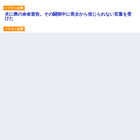
夫に癌の余命宣告。その闘病中に長女から信じられない言葉を受
けた
高1のとき男に襲われ、不妊の叔母に頼まれて出産。→叔母夫婦が
養子縁組してアメリカに子供を連れ帰った。→9・11で叔母夫婦が
亡くなってしまい…
私が遺産を相続。→それを知った義両親が「旅行代金を出せ！」
「リフォーム費用を負担しろ！」「金の管理は私達がする！」と
浅ましくも集りにきた。
わい(42)渋谷の夜のサービスで19の女の子にゴックンさせた結果
ｗｗｗｗｗｗｗｗ
13歳娘が元嫁のところから逃げてきた。どう扱ったらいいのかわ
からない
【衝撃】ある工場に配属すると、女の人がみんな退職してしま
う。会社「仕事がハードだし田舎で娯楽も少ないからキツイの
か…」→ 実際は違った