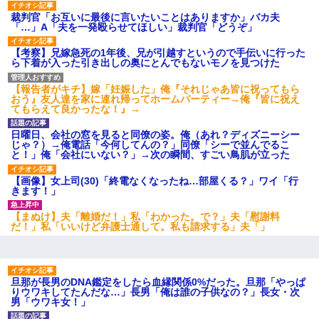
裁判官「お互いに最後に言いたいことはありますか」バカ夫
「…」A「夫を一発殴らせてほしい」裁判官「どうぞ」
【考察】兄嫁急死の1年後、兄が引越すというので手伝いに行った
ら下着が入った引き出しの奥にとんでもないモノを見つけた
【報告者がキチ】嫁「妊娠した」俺『それじゃあ皆に祝ってもら
おう』友人達を家に連れ帰ってホームパーティー→俺『皆に祝え
てもらえて良かったな！』→
日曜日、会社の窓を見ると同僚の姿。俺（あれ？ディズニーシー
じゃ？）→俺電話「今何してんの？」同僚「シーで並んでるこ
と！」俺「会社にいない？」→次の瞬間、すごい鳥肌が立った
【画像】女上司(30)「終電なくなったね…部屋くる？」ワイ「行
きます！」
【まぬけ】夫「離婚だ！」私「わかった。で？」夫「慰謝料
だ！」私「いいけど弁護士通して。私も請求する」夫「」
旦那が長男のDNA鑑定をしたら血縁関係0%だった。旦那「やっぱ
りウワキしてたんだな…」長男「俺は誰の子供なの？」長女・次
男「ウワキ女！」