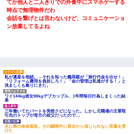
てか他人と二人きりでの外食中にスマホゲーする
時点で無理物件だわ
会話を繋げとは言わないけど、コミュニケーショ
ン放棄してるよね
私が遺産を相続。→それを知った義両親が「旅行代金を出せ！」
「リフォーム費用を負担しろ！」「金の管理は私達がする！」と
浅ましくも集りにきた。
ワイ144kg彼女98kgデブカップル、1年間毎日行為しまくった結
果
三年働いてたパートを突然クビになった。しかし元職場の主要取
引先のトップが母方の叔父だったので…
夫に癌の余命宣告。その闘病中に長女から信じられない言葉を受
けた