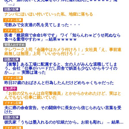
「…」
ナンパにほいほい付いていった私、地獄に落ちる
宅飲みで女友達の乳を見てしまった・・・
医者「糖尿病で余命1年です」 ワイ「知らんわｗどうせ死ぬなら
食べる量増やすわｗ」→結果ｗｗｗｗｗ
テレワーク上司「会議中はカメラ付けろ！」女社員「え、事前連
絡無しは無理」上司「いいから付けろ！」→
【衝撃】ある工場に配属すると、女の人がみんな退職してしま
う。会社「仕事がハードだし田舎で娯楽も少ないからキツイの
か…」→ 実際は違った
昨日37歳のおばさんと行為したんだけどめちゃくちゃだった
「お前の父ちゃんは自宅警備員」とかからかわれたけど、実はと
んでもない仕事に就いていた
夫に癌の余命宣告。その闘病中に長女から信じられない言葉を受
けた
彼氏家「うちは墨入れるのが伝統だから。お前も彫れ」 → 結果…