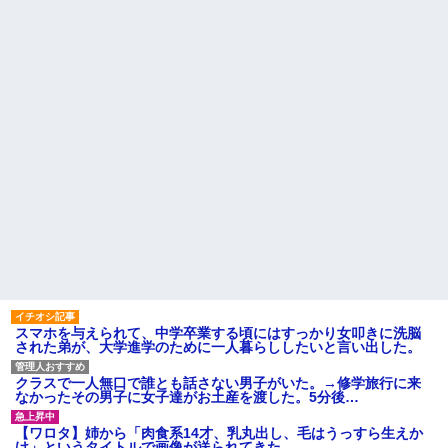
が原因で、なぜか俺まで責めら
れることになり…
病院の待合室で子供がドタバ
タ走ってギャーギャー騒いでて
44歳バツイチなんだが、仕事
も親はスマホポチポチか談笑で
が長続きしません。突然仕事に
放置
行くのが嫌になって...
主な税金の成り立ちを調べて
お腹の中にいる子供が男だと
みたよ
判明したら嫁がキレ出した。嫁
はどうしても女が欲しかったら
しく...
【悲報】 ヒコロヒー コンビニ
で割引おにぎりは〝絶対買わな
い〟理由で炎上ｗｗｗ
ハードオフに売っていた4万
4000円のフィギュアがヤバすぎ
るｗｗｗｗｗｗ「こんな高い
の？ｗｗ」「逆に超安い」
私「ちょっと、人の家の金庫
触らないでよ！」キチママ『そ
こに金庫があったから、開けて
みようとしただけ☆』義兄「泥
は出てけ！二度と来るな！」結
スマホを与えられて、中学卒業する頃にはすっかり女叩きに洗脳
果・・・
された弟が、大学進学のために一人暮らししたいと言い出した。
私「初めて飲む味だけどなん
のお茶？」彼「ちっ！」私「」
クラスで一人無口で誰とも話さない男子がいた。→修学旅行に来
【GIF】JSのカンチョーワロ
なかったその男子に女子達がお土産を渡した。5分後…
タ
後続車にクラクションを鳴ら
【ワロタ】姉から「肉食系14才、乳丸出し、毛はうっすら生えか
され彼氏が逆切れ。「何クラク
け」というタイトルで画像が送られてきた