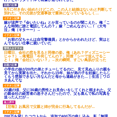
ション鳴らしてんだ！降りてこ
いよ！」と怒鳴りだし...
9月に付き合い始めたけどこの、この人と結婚はないわと判断して
【衝撃】報酬100万円超の治験
別れた。その元彼が交通事故で重体になっているらしく…
募集がこちらｗｗｗｗｗ(※画像
あり)
嫁が涙声で『会いたいね』とか言っているのが聞こえた。俺「こ
【ネット騒然】惨殺されたタ
んな時間に誰と電話してんの？」嫁「ごめんなさい…！（大号
ワマン頂き女子のこの動画、す
泣」俺（キターー）→
げえええええｗｗｗｗｗｗｗｗ
ｗｗｗ
「お前の父ちゃんは自宅警備員」とかからかわれたけど、実はと
【愕然】白のクラウン俺氏、
んでもない仕事に就いていた
高速道路左車線を制限速度で走
った結果wwwwwwwwwwww
百年の恋12-899 食べた量を
日曜日、会社の窓を見ると同僚の姿。俺（あれ？ディズニーシー
張り合ってくる
じゃ？）→俺電話「今何してんの？」同僚「シーで並んでるこ
と！」俺「会社にいない？」→次の瞬間、すごい鳥肌が立った
【悲報】佐藤輝明・・・２軍
でも盛大にやらかす←あまり悲
しませないでくれ
小学生の妹が20代の弟とチューしてるのに、見て見ぬふりの親を
見てから実家を出た。それから15年、妹が弟の子を妊娠したらし
くもう堕胎できない月なんだと母から連絡がきた…｜生活｜ワロ
タあんてな
22歳の頃、父に36歳の男性とお見合いをしてくれと頼まれた。父
の親会社の経営者の息子さんだったので、父も喜んで私の写真を
送ったんだが→
【悲報】お風呂で父親と姉が完全に行為してるんだが...
200万を貸したコウトから、追加で400万の申し込み、私「無理。