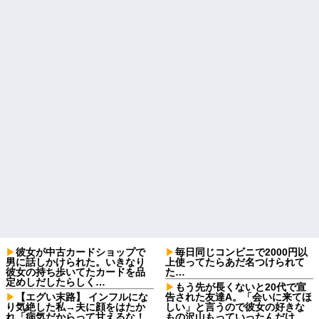
彼女が中古カードショップで
毎日同じコンビニで2000円以
男に話しかけられた。いきなり
上使ってたらあだ名つけられて
彼女の持ち歩いてたカードを品
た…
定めしだしたらしく…
もう先が長くないと20代で宣
【エグい末路】 インフルにな
告された友達A。「会いに来てほ
り気絶した私→夫に顔をはたか
しい」と言うので彼女の好きな
れ「病気だからって甘えるな！
もの沢山もっていったんだけ