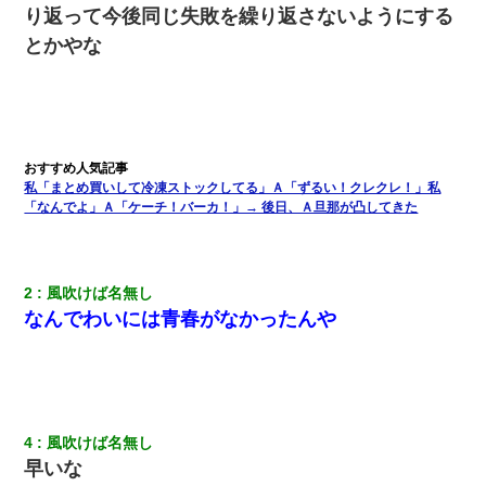
り返って今後同じ失敗を繰り返さないようにする
とかやな
結婚生活10ヶ月目で嫁から一方的に「もう冷めた」と離婚切り出
された
俺「初対面でなに言ったか覚えてる？」嫁「臭いんだよ！キモオ
タ？だっけ？」俺「だいたい合ってる。で、なんで告白してきた
の？」→
私「まとめ買いして冷凍ストックしてる」Ａ「ずるい！クレクレ！」私
「なんでよ」Ａ「ケーチ！バーカ！」→ 後日、Ａ旦那が凸してきた
クラスで一人無口で誰とも話さない男子がいた。→修学旅行に来
なかったその男子に女子達がお土産を渡した。5分後…
私が遺産を相続。→それを知った義両親が「旅行代金を出せ！」
2
風吹けば名無し
「リフォーム費用を負担しろ！」「金の管理は私達がする！」と
浅ましくも集りにきた。
なんでわいには青春がなかったんや
日航機墜落事故の「ここからは日本語で大丈夫ですよ〜」の絶望
感がヤバイ・・・
4
風吹けば名無し
夫の友達がBBQを定期的に開催して夫婦で参加してたんだけど、
女性側のリーダーみたいな人に「BBQは友達とやりなよ！」と言
早いな
われて…