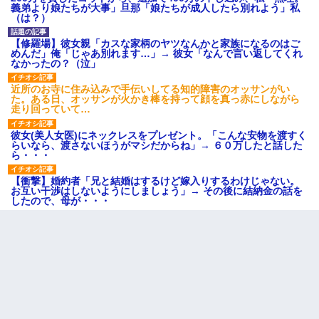
義弟より娘たちが大事」旦那「娘たちが成人したら別れよう」私
（は？）
【修羅場】彼女親「カスな家柄のヤツなんかと家族になるのはご
めんだ」俺「じゃあ別れます…」→ 彼女「なんで言い返してくれ
なかったの？（泣」
近所のお寺に住み込みで手伝いしてる知的障害のオッサンがい
た。ある日、オッサンが火かき棒を持って顔を真っ赤にしながら
走り回っていて…
彼女(美人女医)にネックレスをプレゼント。「こんな安物を渡すく
らいなら、渡さないほうがマシだからね」→ ６０万したと話した
ら・・・
【衝撃】婚約者「兄と結婚はするけど嫁入りするわけじゃない。
お互い干渉はしないようにしましょう」→ その後に結納金の話を
したので、母が・・・