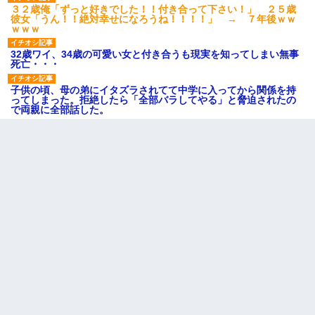
３２歳俺「ずっと好きでした！！付き合って下さい！」 ２５歳
彼女「うん！！絶対幸せになろうね！！！！」 → ７年後ｗｗ
ｗｗｗ
32歳ワイ、34歳の可愛い女と付き合うも現実を知ってしまい無事
死亡・・・
子供の頃、母の弟にイタズラされてて中学に入ってから関係を持
ってしまった。拒絶したら「全部バラしてやる」と脅迫されたの
で両親に全部話した。