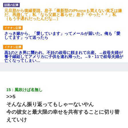
元旦那から復縁要請。息子「最新型のiPhoneも買えない貧乏は嫌
だ、再婚して」私「なら父親と暮らせ」息子「やった＾＾」私
（もう手遅れだったんだな…）
さっき嫁から、「愛しています」ってメールが届いた。俺も「愛
してます」って送ったら
高1のとき男に襲われ、不妊の叔母に頼まれて出産。→叔母夫婦が
養子縁組してアメリカに子供を連れ帰った。→9・11で叔母夫婦が
亡くなってしまい…
嘘をついてフリン旅行へ出かけた嫁→翌日、嫁「ただいま～」旦
那「娘がシんだよ。何度も連絡したのに…」嫁「えっ」→なん
と・・・
15
風吹けば名無し
>>5
【不幸な結婚式】新郎親族「ブスのくせにドレスなんか着ちゃっ
てさ～ほんと恥ずかしいわよね～（大声」新郎両親「！！！（土
そんなん振り返ってもしゃーないやん
下座」→ 結果・・・
今の彼女と最大限の幸せを共有することに切り替
えていけ
何年か前に妹は離婚している。当時生まれた姪が義弟の子じゃな
かったため妹有責での離婚になり…