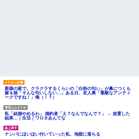
新築の家で。クラクラするくらいの「白粉の匂い」が鼻につくも
嫁＆娘「そんな匂いしない…」ある日、友人奥「素敵なアンティ
ークですね！」俺（！？）
私「結婚やめるわ」 婚約者「え？なんでなんで？」 → 放置した
結果…｜生活｜ワロタあんてな
ナンパにほいほい付いていった私、地獄に落ちる