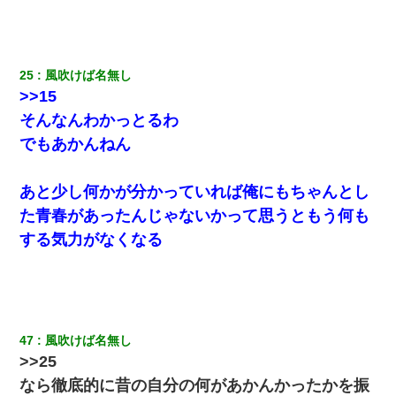
とっさに女児を捕まえたら変質者扱いされた。母親「あっち行っ
てよ！気持ち悪い！（ｼｯｼｯ」→ 後日、俺を見つけた母親がすっ飛
んできて・・・
25
風吹けば名無し
>>15
体中に赤い蕁麻疹みたいなのができて、皮膚科にいったら「ジベ
そんなんわかっとるわ
ル薔薇色ひこう疹」という症状だと言われた
でもあかんねん
中途採用のAが部長から呼び出された。Aはヘラヘラと部屋に入っ
ていき、1時間後に号泣しながら出てきて…
あと少し何かが分かっていれば俺にもちゃんとし
た青春があったんじゃないかって思うともう何も
全く親しくないママ友Aから突然「飲み会しよう」と誘われたがお
する気力がなくなる
断りした。後日Aの企みを知ってゾッとするやら腹立つやら！
17年飼っていた犬が亡くなった。鼻水垂らし嗚咽する私に、猫が
近づいて頭突きをしてきて…
47
風吹けば名無し
彼女(37)の情欲がえげつない件ｗｗｗｗｗｗｗ
>>25
なら徹底的に昔の自分の何があかんかったかを振
【悲報】嫁がワイのこと嫌いっぽいから単身赴任した結果