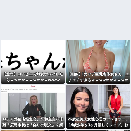
【驚愕】コンビニで熟女ナンパした
【画像】Iカップ巨乳恵体女さん、エ
らｗｗｗｗｗｗｗｗｗｗwwww
チエチすぎるｗｗｗwｗｗｗｗｗｗ
ｗｗ
ロシア外務省報道官、平和宣言を非
26歳超美人女性心理カウンセラー、
難「広島市長は『偽りの呪文』を繰
14歳少年を3ヶ月激しくレイプ。お
り返している」
菓子生姜 [776365898]