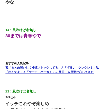
やな
隣室のお婆ちゃん「下階からの異臭に困ってる、今もすっごく臭
い」私「変だなあ～なにも臭わないよ」→ その後。警察『絶対に
窓とドアを開けないで』
【身体で払わせて】女友達「ごめん、何も言わずにお金貸してく
14
風吹けば名無し
ださい……」俺「いいよ！いくら？」女友達「10万円ぐら
い……」俺「ほい！10万！」→
30までは青春やで
男だけどリベンジポノレノの被害者になって未だに人生が立ち直
せない
この母親は娘の黒歴史を掘り出さないと死ぬんか？ 死ぬんか？
私「まとめ買いして冷凍ストックしてる」Ａ「ずるい！クレクレ！」私
「なんでよ」Ａ「ケーチ！バーカ！」→ 後日、Ａ旦那が凸してきた
ワイアラサー主婦、昨晩久しぶりに夫と致した結果ｗｗｗｗｗ
元夫の連れ子「俺の結婚式の時くらい、母親としての責任を果た
21
風吹けば名無し
そうとは思わないのか！」→どうも連れ子は…
>>14
イッチこれやぞ楽しめ