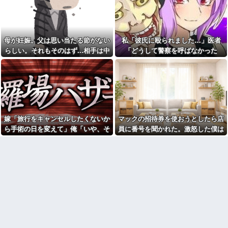
【呆然】5年不倫がバレた旦那
羅場になり…
【画像】俺たちの姫本田望
が泣きながら告白、その理由が
結、久しぶりに画像を投稿した
こちらｗｗｗｗ
結果→やっぱりワイらの姫だっ
【画像】温泉の中でこれやる
たw w w w w w w w w w
奴ｗｗｗｗｗｗｗｗｗ
母が妊娠。父は思い当たる節がない
私「彼氏に殴られました…」医者
【仰天】X、メンエス嬢とラウ
軽く熱中症の手前かな？と思
ンジ嬢が熾烈な女の争いを繰り
らしい。それもそのはず...相手は中
「どうして警察を呼ばなかった
ったらすること
広げ対戦型になってしまうw w
1の...
の？」→医師の厳しい一言で考え方
w w w w w w
出された物を食べずに文句ば
っかりの子供にうんざり。もう
が変わり…
【動画】御当地アイドルだっ
毎日冷凍チャーハンとコーンフ
た頃の今田美桜、ガチのマジで
レークでいいかな？
可愛くてワイらをびびらせまく
ってしまうw w w w w w w w
【闇】『強度行動障害』の女
の子、自分をグーパンしまくる
もう先が長くないと20代で宣
告された友達A。「会いに来てほ
【悲報】X「アスペの検査した
嫁「旅行をキャンセルしたくないか
マックの招待券を使おうとしたら店
しい」と言うので彼女の好きな
結果wwwwwwwww」
もの沢山もっていったんだけ
ら手術の日を変えて」俺「いや、そ
員に番号を聞かれた。激怒した僕は
祖母が農具をしまっている倉
ど、なんとBが手渡した物は…
庫の鍵を、私が無くしたと思っ
れおかしくない？」→納得できず…
「どうしてくれんねん！！！無料券
俺「土日は鬼ごっこしよ
ていたら…
よこせや！！！！」と怒鳴って…
う！」息子「うん！」→足が遅
彼は私が何かしても、一度も
かった息子と本気で遊び続けた
「ありがとう」と言わない
10年後…
幼稚な義弟夫婦が大嫌い。低
オペレーター「中国人があな
学歴だしパラサイトだし夫婦揃
たのロ座を利用しています」私
って太ってるし。義母にベタベ
「そんなはずない！」
タ甘えて「ジュース飲みた～
→Amazonで買い物をした後、
い」何かあるとすぐ「親に言い
とんでもない事態に…
つけてやる！」
友人「冗談じゃん」彼女「や
【悲報】俺の行為人生があと5
めてよ…」→居酒屋での悪ノリ
年wwwwその理由がこれ