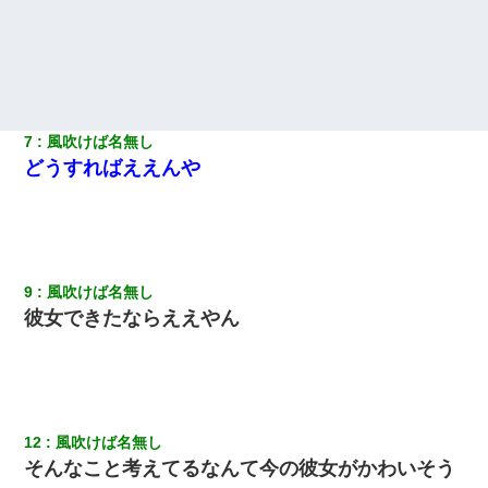
32歳ワイ、34歳の可愛い女と付き合うも現実を知ってしまい無事
死亡・・・
夫に癌の余命宣告。その闘病中に長女から信じられない言葉を受
けた
7
風吹けば名無し
どうすればええんや
【復讐】義兄嫁「生活費、足りない分を貸してほしい」私「貸す
わけないでしょｗｗｗｗ」→ 理由を話したら泣き出して・・私
（あまりにも希望通り）
アパートのドアに『ハンザイ者！この人はさいあくの人です』と
張り紙が！大家「面倒はごめんだよ」私「はあ」→警察に行き、
9
風吹けば名無し
見回りで犯人が捕まったが、それが…｜生活｜ヌルポあんてな
彼女できたならええやん
同じマンションに住んでる女性が鍵をわかりやすいところに隠し
ている事に気づいた俺「忍びこんでみよう！」→ 結果
彼女(美人女医)にネックレスをプレゼント。「こんな安物を渡すく
12
風吹けば名無し
らいなら、渡さないほうがマシだからね」→ ６０万したと話した
ら・・・
そんなこと考えてるなんて今の彼女がかわいそう