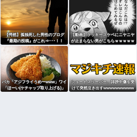
【愕然】孤独死した男性のブログ
【動画】ラッキースケベにニヤニヤ
『最期の投稿』がこれ⇒･･･！！
が止まらない男がこちらｗｗｗｗｗ
ｗｗｗｗｗｗｗｗｗｗｗｗｗ
バカ「アジフライうめーwww」ワイ
ショートスリーパー、誹謗中傷を受
「ほーい(ケチャップ取り上げる)」
けて突然泣き出すwwwwwwwwww
wwwwwww