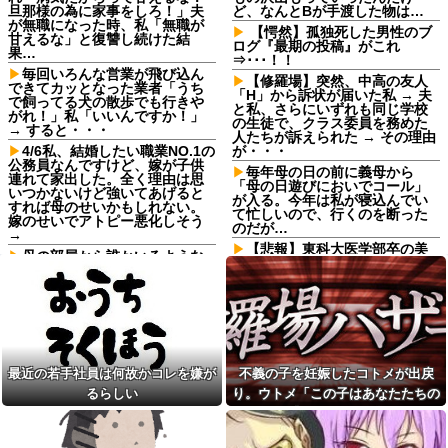
旦那様の為に家事をしろ！」夫
ど、なんとBが手渡した物は…
が無職になった時、私「無職が
【愕然】孤独死した男性のブ
甘えるな」と復讐し続けた結
ログ『最期の投稿』がこれ
果…
⇒･･･！！
毎回いろんな営業が飛び込ん
【修羅場】突然、中高の友人
できてカッとなった業者「うち
「H」から訴状が届いた私 → 夫
で飼ってる犬の散歩でも行きや
と私、さらにいずれも同じ学校
がれ！」私「いいんですか！」
の生徒で、クラス委員を務めた
→ すると・・・
人たちが訴えられた → その理由
4/6私、結婚したい職業NO.1の
が・・・
公務員なんですけど、嫁が子供
毎年母の日の前に義母から
連れて家出した。全く理由は思
「母の日遊びにおいでコール」
いつかないけど強いてあげると
が入る。今年は私が寝込んでい
すれば母のせいかもしれない。
て忙しいので、行くのを断った
嫁のせいでアトピー悪化しそう
のだが…
→
【悲報】東科大医学部卒の美
母の部屋から誰かいるような
人YouTuber、直美で炎上ｗｗｗ
音がする
ｗｗ他
夫「嫁がメシマズで困ってる
【J2第1節 藤枝×仙台】藤枝が
んだよ。毎日つれーわｗ」義両
J2・J3百年構想リーグ王者の仙
親「なに！食べに行く！」夫
台を撃破！槙野監督は恩師・森
「いや、そんな事しなくていい
山監督を相手に白星
からｗ」→ある日、私の作った
ご...
14年前に捨てられた元カノの
最近の若手社員は何故かコレを嫌が
不義の子を妊娠したコトメが出戻
「托卵」が発覚し間男扱いされ
美容院ってオッサンがいきな
た。妻の疑いの視線の中、昔捨
るらしい
り。ウトメ「この子はあなたたちの
り行っても大丈夫なん？
てずに残していた『〇〇』を持
子として育てて」旦那「ありがと
みい山作者、みいちゃんでチ
ち出した結果←修理屋のオッサ
ー牛なのではという疑惑が生ま
ンの技術力とノリが神すぎる
う」私「勝手に決めないで！」→修
れるｗｗｗｗｗｗｗ