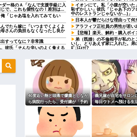
ーダー格のＡ「なんで支援学級に入
イオンにて。私「小腹が空いた
で、これも個性なの！差別は...
恥ずかしい」彼氏「じゃあ下のフ
中のレストランじゃないか…)」
」俺「じゃあ塩を入れてみてもい
日本人が鬱だらけな理由って何
込んでたら嫁に「いつまでくよくよ
アラフィフ正社員の男性が若い
義母さんの負担もなくなったし良か
【悲報】楽天、解約・購入ボイ
弟（既婚）の不倫相手が私のと
示出すってなに？非常識
いし、とりあえず家に入れた。弟
私。彼氏「そんな辛いのよく食える
ﾛﾟ;)ｴｪｯ!?
ない一言がきっかけで、まさかの展
【朗報】秋田に日本最大級のAI
UAEが巨額投資を協議
5歳だった自分の映像を見返して
電車内で好きな子がバレてから
「人を好きになって何が悪いんだ
「じゃ、私もいただきまーす」俺
カッコ良すぎだろ
か！？」嫁「ひどい！」俺「だっ
管理入院を1ヶ月することになり
りることになったが、私には一銭
担当編集の似顔絵「ムダに東大卒」
これは普通なの？
やってるんやが金がない
女を作って家を出たコトメ夫。
40度近い熱と頭痛で朦朧としなが
義兄嫁が自宅をサロン
→近所のお店に本当に放火して逮
ンソーで竹を切るだけで600万再生
ら病院行ったら、受付嬢が「予約
毎日ウトメへ預ける生
で遊んで暮らしてる
なw w w w w w w w
のない人は診ません」と拒否され
後、そのツケが一気に
妹の元彼がDVモラハラ男だった
セ■クスすぎんだろwwwww
た。タクシーを呼ぶための電話も
て…
旦那を亡くして８年。介護する
かしいだろ。団子屋で『団子食べな
貸してくれず...
行け」とコトメがうるさい。私も
ないでくれる！
トメへ預ける生活に。数年後、その
お前ら『ペルチェ素子の首ネッ