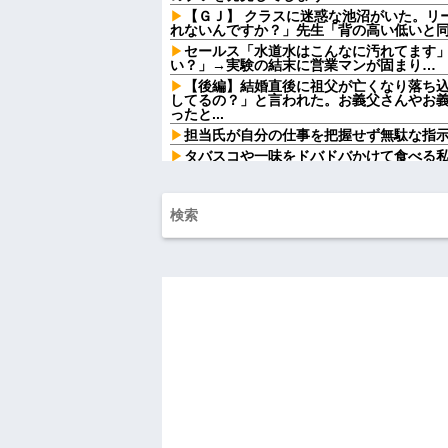
【ＧＪ】 クラスに迷惑な池沼がいた。リ
れないんですか？」先生「背の高い低いと同じ
セールス「水道水はこんなに汚れてます
い？」→実験の結末に営業マンが固まり…
【後編】結婚直後に祖父が亡くなり落ち
してるの？」と言われた。お義父さんやお
ったと...
担当氏が自分の仕事を把握せず無駄な指
タバスコや一味をドバドバかけて食べる
なｗ」私「そんな言い方しないで」→何気
開に…
父が十数年前のビデオテープを発見。当時
みると、思わぬ事実に気づいて…
俺「いただきます」パクッ 俺「う…」嫁
「やめろ！食べるな！お前！コロすつもり
て...
ワンピース原作者・尾田栄一郎が描いた
ワイ手取り15万正社員→副業でウーバー
【衝撃】YouTuber山口達也さん、チェ
を突破してしまう←正直、こう言うのでいいんだよ
【朗報】AKB48エースの『尻の割れ目』
有吉「『俺テレビ見ない』って言う奴お
い』って言うか？」
義兄嫁が自宅をサロンにして姪を毎日ウ
ツケが一気に回ってきて…