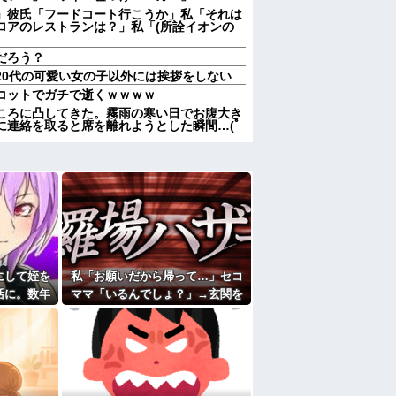
」彼氏「フードコート行こうか」私「それは
ロアのレストランは？」私「(所詮イオンの
だろう？
20代の可愛い女の子以外には挨拶をしない
コットでガチで逝くｗｗｗｗ
ころに凸してきた。霧雨の寒い日でお腹大き
に連絡を取ると席を離れようとした瞬間…(ﾟ
データセンター建設へ 総事業費2兆円、
かわれていた男子高校生、見かねた友人が
よ」と参考書を読みながら淡々と話してた←
、母がかけていた医療保険が100万お金がお
も渡す気なし。夫｢親として理解できない｣→
コトメ「帰ってきてくれないなら放火する」
にして姪を
私「お願いだから帰って…」セコ
捕→心神喪失で僅か数ヶ月で釈放→生活保護
活に。数年
ママ「いるんでしょ？」→玄関を
回ってき
ガチャガチャされ、警察を呼ぶ事
態になって…
つもりでウトメと同居してたのに「早く出て
ウトメも納得して同居してるんだから干渉し
ククーラー』使ったことあるか？