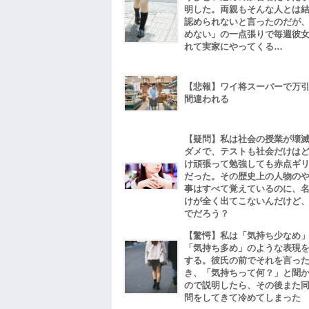
明した。両親もそんな人とは
認められないと言ったのだが
めない」の一点張りで毎週彼
れて実家にやってくる…
【悲報】ワイ将スーパーで万
間違われる
【疑問】私は社会の授業が壊
ダメで、テストも社会だけは
け頑張って勉強しても赤点ギ
だった。その歴史上の人物の
事はすべて覚えているのに、
けが全く出てこないんだけど
でだろう？
【驚愕】私は「気持ち少なめ
「気持ち多め」のような表現
する。彼氏の前でそれを言っ
き、「気持ちって何？」と聞
ので説明したら、その後また
問をしてきて冷めてしまった