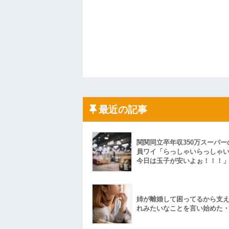
最近の記事
関関同立卒年収350万スーパー
員ワイ「らっしゃいらっしゃ
今日は玉子が安いよぉ！！！
姉が離婚して困ってるから支
れみたいなことを言い始めた