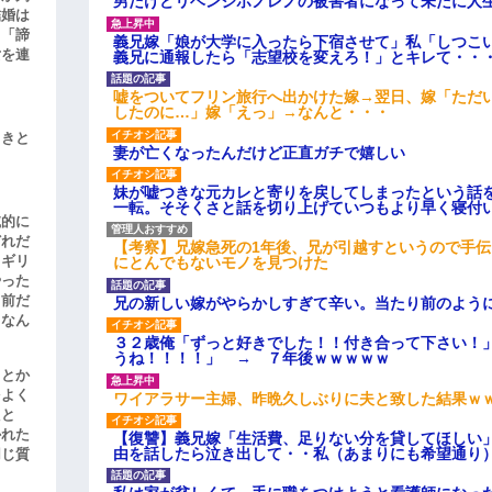
男だけどリベンジポノレノの被害者になって未だに人
結婚は
、「諦
義兄嫁「娘が大学に入ったら下宿させて」私「しつこい
女を連
義兄に通報したら「志望校を変えろ！」とキレて・・
嘘をついてフリン旅行へ出かけた嫁→翌日、嫁「ただ
したのに…」嫁「えっ」→なんと・・・
引きと
妻が亡くなったんだけど正直ガチで嬉しい
妹が嘘つきな元カレと寄りを戻してしまったという話
一転。そそくさと話を切り上げていつもより早く寝付
滅的に
どれだ
【考察】兄嫁急死の1年後、兄が引越すというので手
リギリ
にとんでもないモノを見つけた
やった
名前だ
兄の新しい嫁がやらかしすぎて辛い。当たり前のよう
、なん
３２歳俺「ずっと好きでした！！付き合って下さい！
うね！！！！」 → ７年後ｗｗｗｗｗ
」とか
をよく
ワイアラサー主婦、昨晩久しぶりに夫と致した結果ｗ
たと
かれた
【復讐】義兄嫁「生活費、足りない分を貸してほしい」
由を話したら泣き出して・・私（あまりにも希望通り
同じ質