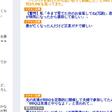
「パワハラを受けたから思い切って転職した」とSNS
司がLINEを送ってきた。
いくら
【驚愕】私「今まで育てた分のお金返してね(冗談)」息
い」
が病気になったから援助して欲しい」→
妻が亡くなったんだけど正直ガチで嬉しい
気を振
ｗｗｗ
してか
けど、
よろし
夫の友達がBBQを定期的に開催して夫婦で参加してた
「BBQは友達とやりなよ！」と言われて…
頃かな
事が判