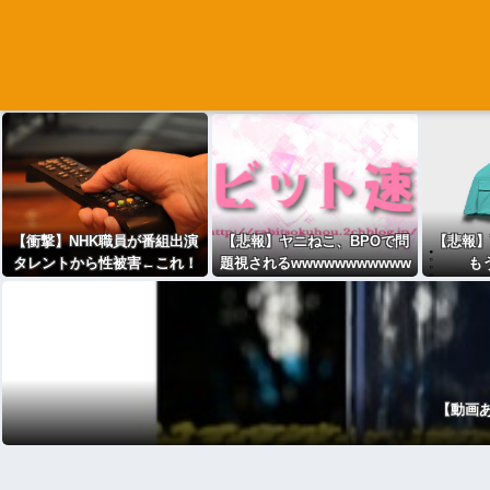
【衝撃】NHK職員が番組出演
【悲報】ヤニねこ、BPOで問
【悲報】
タレントから性被害←これ！
題視されるwwwwwwwwwww
も
wwwwwwwwwwwww
【動画