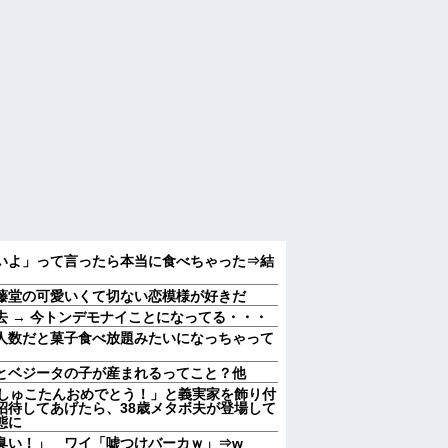
いよ」って言ったら本当に食べちゃった⇒結
藤堂の可愛いくて切ない恋模様が好きだ
 → 今トンデモナイことになってる・・・
人数だと菓子食べ放題みたいになっちゃって
とベジータの子が産まれるってこと？他
むしゅこたんおめでとう！」と義実家を飾り付
招待してあげたら、38歳メタボ夫が登場して
態に
臭い！」 ワイ「嘘つけバーカｗ」⇒w