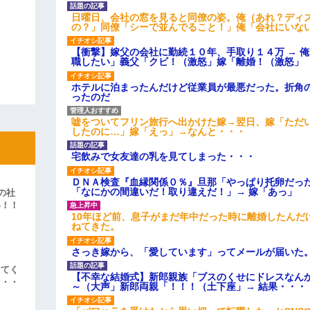
日曜日、会社の窓を見ると同僚の姿。俺（あれ？ディ
の？」同僚「シーで並んでること！」俺「会社にいな
【衝撃】嫁父の会社に勤続１０年、手取り１４万 → 
職したい」義父「クビ！（激怒」嫁「離婚！（激怒」
ホテルに泊まったんだけど従業員が最悪だった。折角
ったのだ
嘘をついてフリン旅行へ出かけた嫁→翌日、嫁「ただ
したのに…」嫁「えっ」→なんと・・・
宅飲みで女友達の乳を見てしまった・・・
ＤＮＡ検査『血縁関係０％』旦那「やっぱり托卵だっ
「なにかの間違いだ！取り違えだ！」→ 嫁「あっ」
の社
い！！
10年ほど前、息子がまだ年中だった時に離婚したんだ
」
ねてきた。
さっき嫁から、「愛しています」ってメールが届いた
えてく
【不幸な結婚式】新郎親族「ブスのくせにドレスなん
・・・
～（大声」新郎両親「！！！（土下座」→ 結果・・・