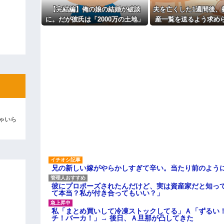
主な税金の成り立ちを調べてみ
ィギュアがヤバすぎるｗｗｗｗｗｗ
【完結編】俺の娘の結婚が破談
夫を亡くした1週間後、
に。だが彼氏は「2000万の土地」
産一覧を送るよう求め
よ！」キチママ『そこに金庫があっ
「泥は出てけ！二度と来るな！」結
を購入。こじれた二人は想像以上
日後には葬儀費用の負
の修羅場に
険金を含む資産の3分の
彼「ちっ！」私「」
れて…
逆切れ。「何クラクション鳴らして
らｗｗｗｗｗ(※画像あり)
女子のこの動画、すげえええええｗ
車線を制限速度で走った結果
ゃいら
くる
やらかす←あまり悲しませないでく
兄の新しい嫁がやらかしすぎて辛い。当たり前のよう
彼にプロポーズされたんだけど、実は資産家だと知っ
て本当？私が付き合ってもいい？」
私「まとめ買いして冷凍ストックしてる」Ａ「ずるい
チ！バーカ！」→ 後日、Ａ旦那が凸してきた