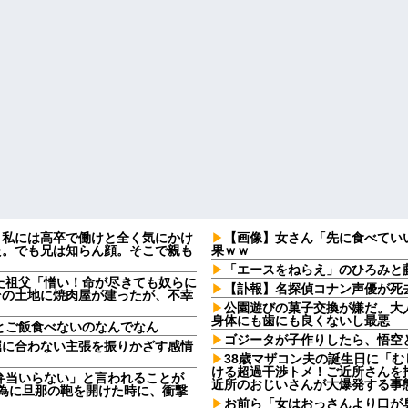
。私には高卒で働けと全く気にかけ
【画像】女さん「先に食べてい
た。でも兄は知らん顔。そこで親も
果ｗｗ
「エースをねらえ」のひろみと
た祖父「憎い！命が尽きても奴らに
【訃報】名探偵コナン声優が死去
その土地に焼肉屋が建ったが、不幸
公園遊びの菓子交換が嫌だ。大
身体にも歯にも良くないし最悪
とご飯食べないのなんでなん
ゴジータが子作りしたら、悟空
屈に合わない主張を振りかざす感情
・
38歳マザコン夫の誕生日に「
ける超過干渉トメ！ご近所さんを
弁当いらない」と言われることが
近所のおじいさんが大爆発する事
る為に旦那の鞄を開けた時に、衝撃
お前ら「女はおっさんより口が