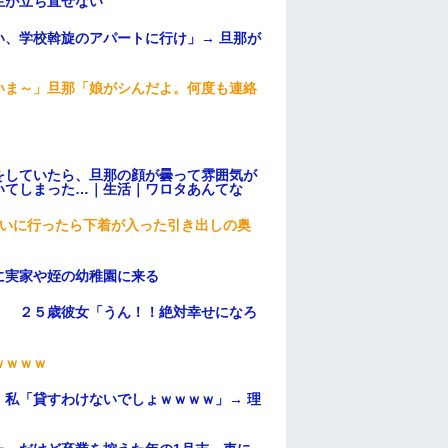
生が立ち直せない
、学校斡旋のアパートに行け」→ 旦那が
・
いま～」旦那「娘がシんだよ。何度も連絡
をしていたら、旦那の顔が曇って雰囲気が
いてしまった…｜生活｜ワロタあんてな
伝いに行ったら下着が入った引き出しの奥
に実家や姪の幼稚園に来る
」 ２５歳彼女「うん！！絶対幸せになろ
ｗｗｗｗ
私「貸すわけないでしょｗｗｗｗ」→ 理
）