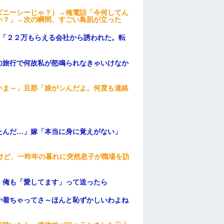
ズニーシーじゃ？）→俺電話「今何してん
い？」→次の瞬間、すごい鳥肌が立った
俺「２２万もらえる会社から誘われた。転
の旅行で何故私が怒鳴られなきゃいけなか
いま～」旦那「娘がシんだよ。何度も連絡
たんだ…」嫁「本当に身に覚えがない」
けど、一昨年の暮れに突然息子が職場を訪
。俺も「愛してます」って送ったら
か着ちゃってさ～ほんと恥ずかしいわよね