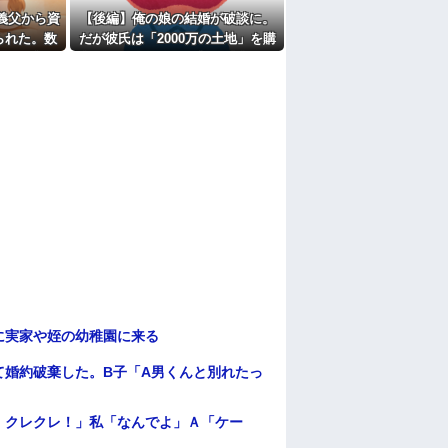
たよ
義父から資
【後編】俺の娘の結婚が破談に。
られた。数
だが彼氏は「2000万の土地」を購
担と死亡保
入。こじれた二人は想像以上の修
1を請求さ
羅場に
に実家や姪の幼稚園に来る
て婚約破棄した。B子「A男くんと別れたっ
！クレクレ！」私「なんでよ」Ａ「ケー