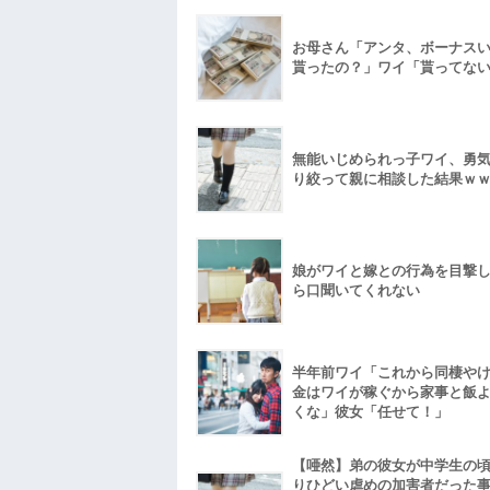
お母さん「アンタ、ボーナス
貰ったの？」ワイ「貰ってな
無能いじめられっ子ワイ、勇
り絞って親に相談した結果ｗ
娘がワイと嫁との行為を目撃
ら口聞いてくれない
半年前ワイ「これから同棲や
金はワイが稼ぐから家事と飯
くな」彼女「任せて！」
【唖然】弟の彼女が中学生の
りひどい虐めの加害者だった