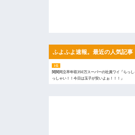
ハードオフに売っていた4万4000円のフ
「こんな高いの？ｗｗ」「逆に超安い」
私「ちょっと、人の家の金庫触らないで
たから、開けてみようとしただけ☆』義兄
果・・・
私「初めて飲む味だけどなんのお茶？」
【GIF】JSのカンチョーワロタ
後続車にクラクションを鳴らされ彼氏が
んだ！降りてこいよ！」と怒鳴りだし...
ふよふよ速報。最近の人気記事
【衝撃】報酬100万円超の治験募集がこち
【ネット騒然】惨殺されたタワマン頂き
ｗｗｗｗｗｗｗｗｗｗ
【愕然】白のクラウン俺氏、高速道路左
wwwwwwwwwwww
関関同立卒年収350万スーパーの社員ワイ「らっし
百年の恋12-899 食べた量を張り合って
っしゃい！！今日は玉子が安いよぉ！！！」
【悲報】佐藤輝明・・・２軍でも盛大に
れ