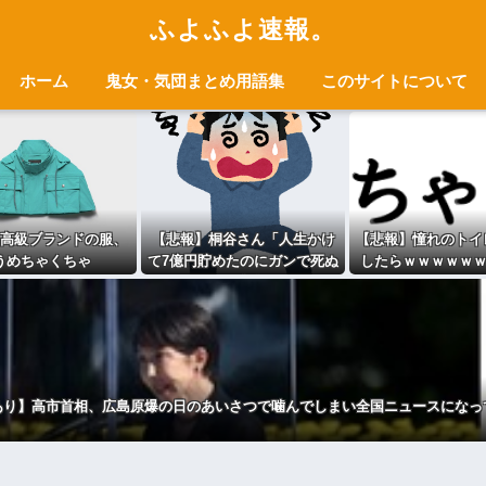
ふよふよ速報。
ホーム
鬼女・気団まとめ用語集
このサイトについて
高級ブランドの服、
【悲報】桐谷さん「人生かけ
【悲報】憧れのトイ
うめちゃくちゃ
て7億円貯めたのにガンで死ぬ
したらｗｗｗｗｗ
かも。もっと素直に遊べばよ
ｗwwww
かった…」
あり】高市首相、広島原爆の日のあいさつで噛んでしまい全国ニュースになっ