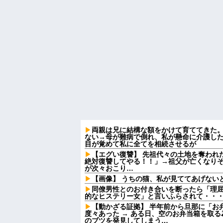
両親は兄に結構な額をかけて育ててきた
ない→母が難病で倒れ、私が懸命に介護し
目が覚めて私に全てを相続させるが
【エグい復讐】 先祖代々の土地を奪われ
絶対復讐してやる！！」→祖父が亡くなり
が次々おこり…
【画像】 うちの猫、私が見ててあげない
同僚男性とのお付き合いを断ったら「理
的なヒステリー女」と言いふらされて・・
【動かざる証拠】 半年前から旦那に「お
度々あった → ある日、空のお弁当箱を取
のブツを発見してしまう…